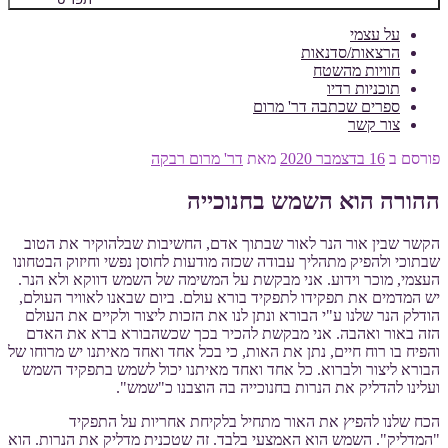
על עצמי
הרצאות/סדנאות
חוויות מהשטח
תוכניות רדיו
ספרים שכתבה דר' מרום
צור קשר
פורסם ב
16 בדצמבר 2020
מאת
דר' מרום רבקה
ההורה הוא השמש בחנוכייה
הקשר שבין אור הנר לאור שבתוך אדם, החשיבות שבלהוקיר את הטוב
שבתוכי ולהפיק מתהליך עבודה שכזה מודעות לחוסן נפשי וחיזוק הבטחונו
העצמי, מוכר וידוע. אני מבקשת על המשימה של השמש דווקא ולא הנר.
יש המדמים את תפקידו לתפקיד בורא עולם. ביום שבאנו לאוויר העולם,
הודלק הנר שלנו ע"י הבורא ונתן לנו את הזכות ליצור ולקיים את העולם
הזה באור ואהבה. אני מבקשת להכיר בכך שכשהבורא ברא את האדם
והפיח בו רוח חיים, נתן את האות, כי בכל אחד ואחד מאיתנו יש מרוחו של
הבורא ליצור ולברוא. כל אחד ואחד מאיתנו יכול לשמש בתפקיד השמש
ועלינו להדליק את הנרות בחנוכייה בה הוצבנו כ"שמש".
הכח שלנו להפיץ את האור מתחיל בלקיחת אחריות על התפקיד
"המדליק". השמש הוא האמצעי בלבד. זה שטכנית מדליק את הנרות. הוא