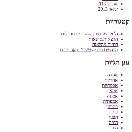
אפריל 2013
ינואר 2013
קטגוריות
גלגולו של חינוך – ערכים מובילים
הרצאות/סדנאות
חוויות מהשטח
מפגשים עם קשישים/רבקה מרום
ענן תגיות
אהבה
אחריות
אכפתיות
אמא
אמונה
אמפתיה
ביטחון
בית
הבנה
הורה
הורות