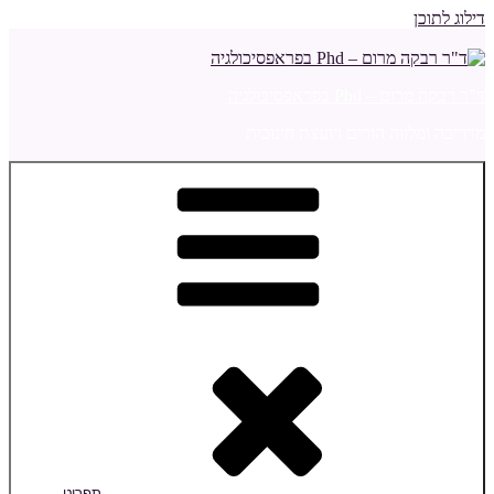
דילוג לתוכן
ד"ר רבקה מרום – Phd בפראפסיכולגיה
מדריכה ומלווה הורים ויועצת חינוכית
תפריט