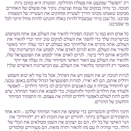
רק "הפועל" שמבצע את פעולת ההדלקה. המטרה היא כמובן נרות
חנוכה. כך נהיה במקום של ענווה וצניעות, נוקיר את פועלם של האחרים
ממקום שאנחנו מכווני הדרך לעשייה ומחזקים את העשייה של הנשמות
סביבנו. כל שכן ברור שבשביל להיות כאלה חובתנו להיות מודל חיקוי לכל
מי שסביבנו.
כל אדם הוא כמו נר חנוכה.תפקידו להאיר את העולם.אם אתה משתמש
בכישרונות שלך כדי להפוך את העולם למקום טוב יותר וכדי להאיר את
העולם, אתה מקיים את שליחותך כאן בעולם.יש דבר נעלה יותר מאשר
להאיר את העולם, והוא לגרום לאדם אחר, לממש את הכישרונות שלו
ולהביא אותם לידי ביטוי. לגרום לאדם אחר לממש את הפוטנציאל שלו,
ולהאיר את העולם עם האור האישי והמיוחד שלו, זה נעלה אף יותר
מאשר רק להתמקד בלהאיר את העולם, עם הכישרונות האישיים שלך!
לנרות חנוכה יש את השמן ויש את הפתיל, אבל כל עוד לא יבוא השמש
וידליק אותם, הם לא יאירו, למרות הפוטנציאל הגדול שלהם.באופן טבעי,
יש להתחיל עבודה זו עם האנשים הקרובים לנו ביותר הילדים – לאפשר
ולעודד את הילדים לחקור ולהתנסות, כדי למצוא את האור המיוחד, שיש
להם לתת לעולם.לאפשר לילדים לגלות את עצמם, זה התפקיד המיוחד
והחשוב של ההורים.
חינוך הילדים והכשרתם כדי שיפיצו את האור המיוחד שלהם – הוא אחד
התפקידים הנעלים ביותר. להורים יש את הזכות לא רק “להדליק” את
הנר האישי של כל ילד, הם גם יוצקים את השמן וממלאים את הכלי של
הילד, כדי שיהיה לו עם מה להאיר.יתרה מזאת, הם מעודדים ומלמדים