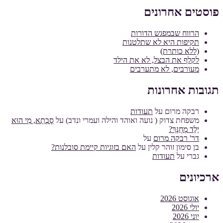
פוסטים אחרונים
הרווח שבמפגש הדורות
תקיפות היא לא שתלטנות
(ללא כותרת)
לקלף את הבצל, לא את הילד
מעורבים, לא מתערבים
תגובות אחרונות
רבקה מרום
על
תעודות
משפחת צדוק ( נועה ואוהד והילה ועמרי ונדב)
על
סָבְתָא, מִי הוּא
יֶלֶד מְחֻנָּךְ?
דר' רבקה מרום
על
בן סימון זוהר קלין
על
האם בזוגיות קיימת סובלנות?
גברי
על
תעודות
ארכיונים
אוגוסט 2026
יולי 2026
יוני 2026