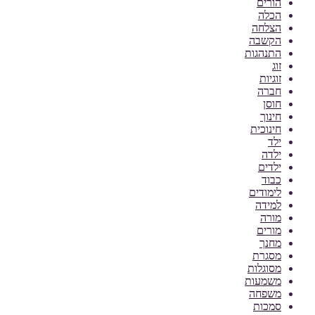
הורים
הכלה
הצלחה
הקשבה
התנהגות
זוג
זוגיות
חברה
חוסן
חינוך
חינוכית
ילד
ילדה
ילדים
כבוד
לימודים
למידה
מורה
מורים
מחנך
מסגרת
מסוגלות
משמעות
משפחה
סמכות