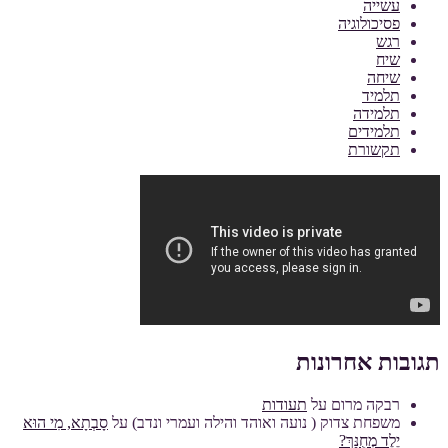
עשייה
פסיכולוגיה
רגש
שיח
שיחה
תלמיד
תלמידה
תלמידים
תקשורת
תגובות אחרונות
רבקה מרום
על
תעודות
משפחת צדוק ( נועה ואוהד והילה ועמרי ונדב)
על
סָבְתָא, מִי הוּא
יֶלֶד מְחֻנָּךְ?