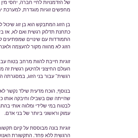
של הזדמנויות לחיי חברה, יחסי מין 
מחפשים זוגיות מוגדרת, למערכת י
בן הזוג המתבקש הוא בן זוג שיכול לה
כתחנת תדלוק רגשית ואם לא, אז בש
התמודדות עם שינויים שמפתיעים ל
הזוג לא מהווה מקור להעצמה ולאנר
זוגיות חייבת להוות מרחב בטוח עבור 
העולם החיצוני ולהיטען רגשית זה מ
רגשית" עבור בני הזוג, במסגרתה הם
בנוסף, הוכח מדעית שילד נקשר לאי
שהייתה שם בשבילו וחיבקה אותו כ
לבטוח במי שלידי ומלווה אותי בהתמ
עמוק וראשוני ביותר של בני אדם.
זוגיות בונה מבוססת על קיום תקש
הרגשית ללא פחד. התקשורת האנושי