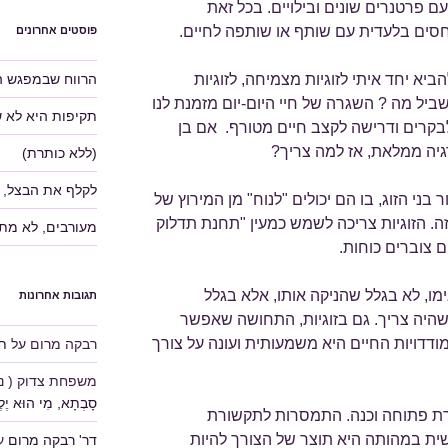
עם פרטנרים שונים ובילויים. בכל זאת
חסים בלעדית עם שותף או שותפה לחיים.
פוסטים אחרונים
הרווח שבמפגש ה
ביא יחד איתי לזוגיות מצמיחה, לזוגיות
ביל מה ? השגרה של חיי היום-יום מזמנת לנו
תקיפות היא לא 
בקרים ודרישה לקצב חיים מטורף. אם בן
גיה ממלאת, אז למה צריך?
(ללא כותרת)
לקלף את הבצל, 
בני הזוג, בו הם יכולים "לנוח" מן המירוץ של
זה. הזוגיות צריכה לשמש כמעין "תחנת תדלוק
מעורבים, לא מת
 צוברים כוחות.
מו, לא בגלל שהניקה אותו, אלא בגלל
תגובות אחרונות
שהיה צריך. גם בזוגיות, התחושה שאפשר
ודדויות החיים היא משמעותית ועונה על צורך
רבקה מרום
על
תע
משפחת צדוק ( נוע
סָבְתָא, מִי הוּא יֶלֶד
ורת פתוחה וכנה. התמסרות לתקשורת
ת במהותה היא תוצר של הצורך להיות
דר' רבקה מרום
ע