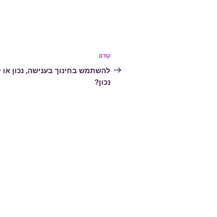
ניווט
קודם
הפוסט
הקודם
להשתמש בחינוך בענישה, נכון או 
נכון?