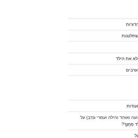
דורות
שתלטנות
לא את הילד
ערבים
ודות
ה ואוהד והילה ועמרי ונדב)
על
 מְחֻנָּךְ?
ל