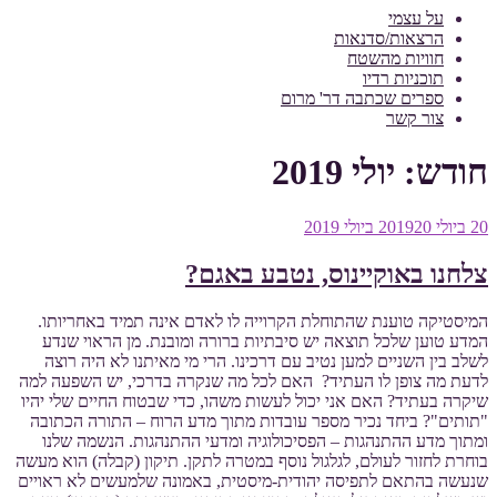
על עצמי
הרצאות/סדנאות
חוויות מהשטח
תוכניות רדיו
ספרים שכתבה דר' מרום
צור קשר
חודש:
יולי 2019
פורסם
20 ביולי 2019
20 ביולי 2019
ב
צלחנו באוקיינוס, נטבע באגם?
המיסטיקה טוענת שהתוחלת הקרוייה לו לאדם אינה תמיד באחריותו.
המדע טוען שלכל תוצאה יש סיבתיות ברורה ומובנת. מן הראוי שנדע
לשלב בין השניים למען נטיב עם דרכינו. הרי מי מאיתנו לא היה רוצה
לדעת מה צופן לו העתיד? האם לכל מה שנקרה בדרכי, יש השפעה למה
שיקרה בעתיד? האם אני יכול לעשות משהו, כדי שבטוח החיים שלי יהיו
"תותים"? ביחד נכיר מספר עובדות מתוך מדע הרוח – התורה הכתובה
ומתוך מדע ההתנהגות – הפסיכולוגיה ומדעי ההתנהגות. הנשמה שלנו
בוחרת לחזור לעולם, לגלגול נוסף במטרה לתקן. תיקון (קבלה) הוא מעשה
שנעשה בהתאם לתפיסה יהודית-מיסטית, באמונה שלמעשים לא ראויים