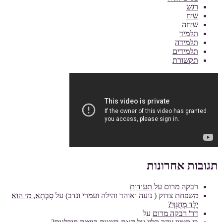
רגש
שיח
שיחה
תלמיד
תלמידה
תלמידים
תקשורת
תגובות אחרונות
רבקה מרום
על
תעודות
משפחת צדוק ( נועה ואוהד והילה ועמרי ונדב)
על
סָבְתָא, מִי הוּא
יֶלֶד מְחֻנָּךְ?
דר' רבקה מרום
על