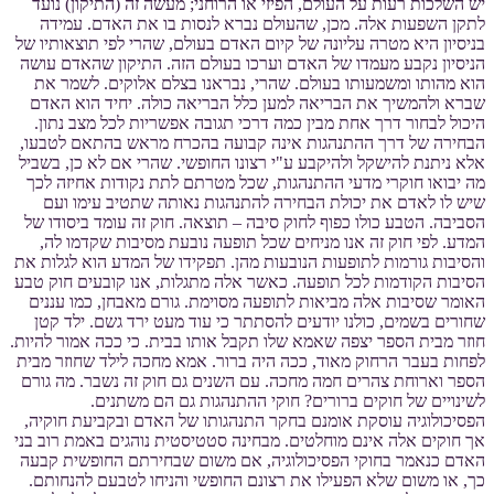
יש השלכות רעות על העולם, הפיזי או הרוחני; מעשה זה (התיקון) נועד
לתקן השפעות אלה. מכן, שהעולם נברא לנסות בו את האדם. עמידה
בניסיון היא מטרה עליונה של קיום האדם בעולם, שהרי לפי תוצאותיו של
הניסיון נקבע מעמדו של האדם וערכו בעולם הזה. התיקון שהאדם עושה
הוא מהותו ומשמעותו בעולם. שהרי, נבראנו בצלם אלוקים. לשמר את
שברא ולהמשיך את הבריאה למען כלל הבריאה כולה. יחיד הוא האדם
היכול לבחור דרך אחת מבין כמה דרכי תגובה אפשריות לכל מצב נתון.
הבחירה של דרך ההתנהגות אינה קבועה בהכרח מראש בהתאם לטבעו,
אלא ניתנת להישקל ולהיקבע ע"י רצונו החופשי. שהרי אם לא כן, בשביל
מה יבואו חוקרי מדעי ההתנהגות, שכל מטרתם לתת נקודות אחיזה לכך
שיש לו לאדם את יכולת הבחירה להתנהגות נאותה שתטיב עימו ועם
הסביבה. הטבע כולו כפוף לחוק סיבה – תוצאה. חוק זה עומד ביסודו של
המדע. לפי חוק זה אנו מניחים שכל תופעה נובעת מסיבות שקדמו לה,
והסיבות גורמות לתופעות הנובעות מהן. תפקידו של המדע הוא לגלות את
הסיבות הקודמות לכל תופעה. כאשר אלה מתגלות, אנו קובעים חוק טבע
האומר שסיבות אלה מביאות לתופעה מסוימת. גורם מאבחן, כמו עננים
שחורים בשמים, כולנו יודעים להסתתר כי עוד מעט ירד גשם. ילד קטן
חוזר מבית הספר יצפה שאמא שלו תקבל אותו בבית. כי ככה אמור להיות.
לפחות בעבר הרחוק מאוד, ככה היה ברור. אמא מחכה לילד שחוזר מבית
הספר וארוחת צהרים חמה מחכה. עם השנים גם חוק זה נשבר. מה גורם
לשינויים של חוקים ברורים? חוקי ההתנהגות גם הם משתנים.
הפסיכולוגיה עוסקת אומנם בחקר התנהגותו של האדם ובקביעת חוקיה,
אך חוקים אלה אינם מוחלטים. מבחינה סטטיסטית נוהגים באמת רוב בני
האדם כנאמר בחוקי הפסיכולוגיה, אם משום שבחירתם החופשית קבעה
כך, או משום שלא הפעילו את רצונם החופשי והניחו לטבעם להנחותם.