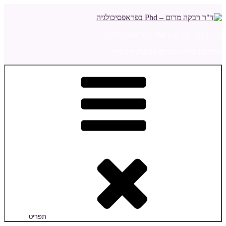
דילוג
לתוכן
ד"ר רבקה מרום – Phd בפראפסיכולגיה
מדריכה ומלווה הורים ויועצת חינוכית
תפריט