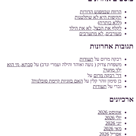
הרווח שבמפגש הדורות
תקיפות היא לא שתלטנות
(ללא כותרת)
לקלף את הבצל, לא את הילד
מעורבים, לא מתערבים
תגובות אחרונות
רבקה מרום
על
תעודות
משפחת צדוק ( נועה ואוהד והילה ועמרי ונדב)
על
סָבְתָא, מִי הוּא
יֶלֶד מְחֻנָּךְ?
דר' רבקה מרום
על
בן סימון זוהר קלין
על
האם בזוגיות קיימת סובלנות?
גברי
על
תעודות
ארכיונים
אוגוסט 2026
יולי 2026
יוני 2026
מאי 2026
אפריל 2026