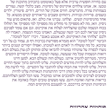
עם בחירה חופשית ערכית אלא פעל כאוטומט בתכתיב מתוכנת של
טבעו. אז, אנחנו צולחים אוקיינוס של ניסיונות. מצב כלכלי קשה, נעזרים
בעמותות עזרה. מתגרשים. חווים אובדן של הורים, דודים. פיטורין. ילדים
כועסים. פרידות ובגידות. ניתוחים ומצבים בריאותיים קשים מנשוא. כל
אחד מהניסיונות קשים. וצלחנו. עברנו את כולם. ואז, פתאום מגיע עוד
ניסיון. וואו, מה לא מספיק? מי מחליט מה מספיק? למי מספיק? אל תזלזלו
בכוח הנשמה שלכם שהצליחה לצלוח את אוקיינוס. וגם אם עומד לפניכם
ניסיון שנראה לכם הכי קשה שבעולם, תאמינו בכוח הנשמה. תאמרו לה
ולכם "צלחתי את האוקיינוס, לא אטבע באגם". זיכרו "הכל לטובה".
הביטוי "הכל לטובה" הוא מגמרא מפורשת (ברכות דף ס, עמוד ב) על רבי
עקיבא. כל מה ששולח ה' לאדם הוא לטובתו, ואפילו ייסורים קטנים ביותר
נועדו לכפרה על עוונותיו במטרה להביאו שלם ומתוקן לגן-עדן.בעולם הבא
רואות הנשמות שכל מה שנעשה, נעשה לטובה. אפילו הייסורים הקשים
ביותר, מטרתם להטיב איתנו. בעולם הזה ובעולם הבא. למען חיינו
והצלחתם עלינו להיות מודעים לניסיונות. עלינו לזהותם בתוך שטף החיים
הרגיל. עלינו להוקיר את הכוח שלנו להתגבר על הקשיים. כדי לדעת מה
נדרש מאתנו בכל ניסיון ומהן דרכי ההתנהגות הנאותות עלינו להיות
קשובים לצרכים שלנו ולסובבים אותנו במקביל. עשו הכל למען הצלחתכם.
בריאות איתנה ואהבת חינם. עשו מעשים טובים וקבלו באהבה את
הניסיונות הנקרים בדרככם, כי למענכם מתקיימים המה.
פוסטים אחרונים