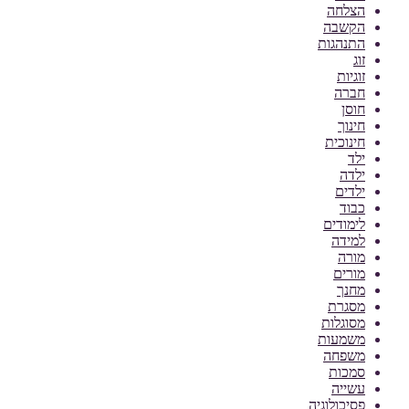
הצלחה
הקשבה
התנהגות
זוג
זוגיות
חברה
חוסן
חינוך
חינוכית
ילד
ילדה
ילדים
כבוד
לימודים
למידה
מורה
מורים
מחנך
מסגרת
מסוגלות
משמעות
משפחה
סמכות
עשייה
פסיכולוגיה