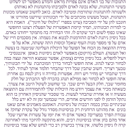
התגובות של בני האדם אינם צפויות מראש והמדע מאפשר לנו לשלוט
בשינוי התנהגות, שלא נכונה לאדם ולסביבתו (התנהגות לא נאותה)
ולשנותה להתנהגות שתורמת ומטיבה לאדם. כואב לחשוב שאנחנו מכונות
התנהגות, ושכל מעשינו מוכתבים על ידי תכונותינו שירשנו מהורינו או
חונכנו להן על ידי הסביבה (עיינו בספרי "גילגולו של חינוך"). האמת היא
כי למרות תכונותינו, תמיד קיימת האפשרות של הפעלת רצוננו החופשי
שאינו כפוף לשום דבר שקדם לו. זוהי הבחירה בה מתמקד ייחודנו כאדם.
בכל ניסיון ניתנת לאדם ההזדמנות לבטא את נשמתו. אין מסכמים חייו של
אדם על פי מספר מנות העוף שאכל וכוסות התה ששתה, אלא על פי
מידת ההוצאה מן הכוח אל הפועל של היכולת העליונה שניטעה בו (עשה
ואל תעשה). העולם (היקום) מאפשר לאדם ניסיונות באופן אינטנסיבי
ויעיל להפליא. בכל ניסיון בחיים (צומת), אפשר שנמצא הוראה ועצה במה
לבחור וכיצד לנהוג. אתה חופשי לבחור בדרך המוכתבת על ידי תכונותיך,
טבעך ויצריך. חשוב שתבין שכל דרך שתבחר תלמד אותך לעתיד. לכל
דרך שתבחר יש מחיר ויש רווח. אפשרות בחירה זו ניתן לנסח גם אחרת:
אתה חופשי לא לבחור ואז ממילא תנהג בהכרח לפי התכתיב של חלק
מחומר שבך, חלק הבעל חיים שבך. כך שחשוב לשקול היטב את צעדך,
כשאתה מכיר את עצמך ויודע מה היכולות שלך להתמודדות עם התוצאה
מעשיה זו או אחרת שתבחר לעשות. מי שסבור שהניסיון האחרון בו הוא
נתקל הזדמן לו לפני חודשים אחדים, הרי שבמשך זמן זה לא ידע כלל
שבינתיים נבחן בכמה רבבות של ניסיונות. האומנם מאמינים אתם שאנו
בונים את מהותנו הרוחנית רק בניסיונות מסדר גודל של עקדת יצחק? או
עבודת הפרך במצרים? כאשר אדם חי את יומו על עשרות ארועיו שכל
אחד מהם בחן אותו בניסיונות רבים, והוא מתקשה להיזכר מתי לאחרונה
קרה לו ניסיון כלשהו, אין צורך בכישרון רב כדי לנחש שלא עמד בניסיונות