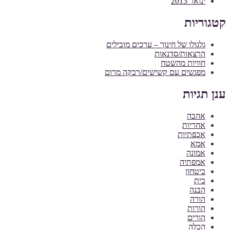
ינואר 2013
קטגוריות
גלגולו של חינוך – ערכים מובילים
הרצאות/סדנאות
חוויות מהשטח
מפגשים עם קשישים/רבקה מרום
ענן תגיות
אהבה
אחריות
אכפתיות
אמא
אמונה
אמפתיה
ביטחון
בית
הבנה
הורה
הורות
הורים
הכלה