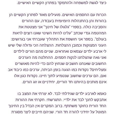
כיצד לגשת למשפחה ולהתמקד בפתרון הקשיים האישיים.
הכרות עם החסמים האישים. מועילים מאוד לפתרון הקשיים הן
בהורות והן בהתנהלות היומיומית בעבודה, עם ההורים
והסביבה כולה. בספרי "גלגולו של חינוך" אני מצטטת את
המהטמה גנדי שכתב "עלינו להיות השינוי שאנו רוצים לראות
בעולם". בספר אני חושפת את התהליך שעברתי אני בגרושים:
העוני המצוקות וכמובן ההצלחות. ההצלחה הכי גדולה שלי שיש
לי ארבע ילדים עצמאים ואחראים. שניים מהם הורים לילדים
ואני גאה שהצלחנו לנקות חסמים. ההחלטה מה הערכים
החשובים שאנחנו חושבים שנחוץ להם כדי להיות מאושרים
ומצליחים? נקודות כמו הגעה בזמן הביתה, ערכים כמו כיבוד אב
ואם, הם ערכים שחשוב שנטמיע לתוך חיינו. נקודות כגון אלו
אינם מותנים בהיותנו חד הוריים, יחידניים או זוג הורים.
כאמא לארבע ילדים שגידלתי לבד. לא יצרתי את המצב בו
אתבקש לחנך לבד את ילדיי. התגרשתי. חקרתי את ההורות
החד הורית כחוקר משתתף. ברוב המקרים אין הבדל בין החינוך
המוטל על יחידני להורה חד הורי. שניהם חייבים ליצר מסגרת