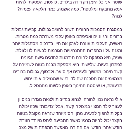
שוטר. אני כל הזמן רק רודה בילדים, כועסת, הפסקתי להיות
אמא מחבקת ומלטפת". כמה אשמה, כמה הלקאה עצמית?
למה?
במסגרת הסמכות ההורית חשוב להציב גבולות. קביעת גבולות
ברורים והגיוניים ואכיפתם באופן עקבי משרתת כמה מטרות.
ראשית, העקביות עוזרת לארגן את חייו בדרכים מסתגלות יותר
ומגנה עליו מהפרזת ההתנהגויות הגורמות לבעיות לו ולזולת.
שנית, היא מספקת להורה הזדמנות להדגים גישה הגיונית
לפתרון בעיות. שלישית, היא מספקת מבנה בטוח לשמירה על
קשר חינוכי ממושך ולעיתים אף סוער. ולבסוף, גבולות ברורים
מצמצמים את הסכנה שהילד ירגיש שמנצלים אותו יחוש
תרעומת, או שיסטה החינוך באופן כלשהו מהמסלול.
אולי נראה נכון להורה לנהוג בנדיבות ולצאת מגדרו בניסיון
לעזור לילד המצוי במצוקה קשה, אבל "נדיבות" שכזו יכולה
בקלות להפוך לבעיה. מתן יחס מיוחד שנראה מקובל בטווח
הקצר יכול להיות מרגיז כאשר התביעה ליחס מיוחד חוזרת
חודש אחרי חודש. אם ההורה מאפשר התפתחות של מצב