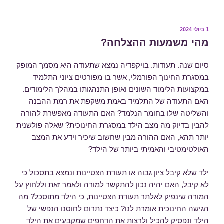
1 ביולי 2024
פורסם
ב
מהי משמעות ההצלחה?
סיום שנה. תעודות. בויקפדיה נמצא שתעודה היא מסמך המופק
במסגרת החינוך הפורמלי, אשר בו מפורטים ציוני התלמיד
במקצועות הלימוד השונים ואופן התנהגותו במהלך הלימודים.
האם התעודה של התלמיד באמת משקפת את רמת ההבנה
והשליטה שלו בחומר הנלמד? האם התעודה מאפשרת להורה
להבין בדיוק מה מצב הילד במסגרת החינוכית? שאלה פולשנית
יותר תהא, האם ההורה מבין שחשוב שיכיר וידע את המצב
האולטימטיבי והאמיתי ביותר של הילד?
ילד שלא קיבל ציון גבוה או תעודת הצטיינות ונמצא בתסכול כי
לא קיבל, האם יהיה נכון להתקשר למורה ולאמר זאת וללחוץ על
המורה שינפיק לאלתר תעודת הצטיינות, כי הילד מתוסכל? מה
הגישה החינוכית אומרת לנו? כיצד נתרום לחוסנו הנפשי של
הילד ונפסיק להכיל ולרצות את הדחפים שמקבעים את הילד