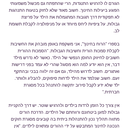
הגורם לו להרגיש התנגדות, הרי שהתפתח גם מכשול משמעותי
הפוגע ביעילות החינוך. חשוב מאוד שלא לחזק בטעות התנהגות
לא תפקודית דרך תגובות המתגמלות את הילד על פריצת
גבולות, על ציפיות ליחס מיוחד או על מניפולציה לקבלת תשומת
לב.
בספרי "הרוח בחינוך", אני משקפת באופן מובהק את החשיבות
לקבלת סמכות הורית וחשיבות הגבולות. "הסמכות ההורית
חשובים לחיזוק החוסן הנפשי של הילד. כאשר לא נדרש מילד
דבר, אין הוא יודע למה הוא מסוגל שהרי לא עמד בפני דרישות
ואתגרים. חשוב לדרוש מהילד, גם אם זה ילווה בבכי ובהתקף
זעם. חשוב שנלמד את הילד לדחות סיפוקים, להבליג ולוותר.
ילד שלא ידע לקבל סירוב יתקשה להתנהל בכל מסגרת
חברתית."
אין צורך כל הזמן לרדות בילדים ולהרגיש שוטר. יש דרך להקניית
גבולות למען ביטחונם ורווחתם של הילדים. הדרכת הורים
מתווה תהליך נכון להתנהלות ביתית בה קובעים מסגרת חוקים
הנכונה לחינוך המתבקש על ידי ההורים ומתאים לילדים. "אין