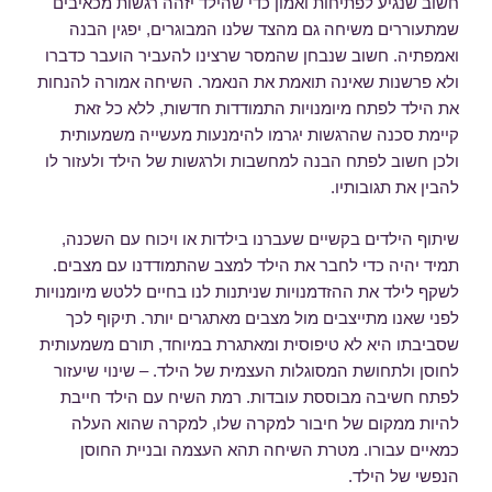
חשוב שנגיע לפתיחות ואמון כדי שהילד יזהה רגשות מכאיבים
שמתעוררים משיחה גם מהצד שלנו המבוגרים, יפגין הבנה
ואמפתיה. חשוב שנבחן שהמסר שרצינו להעביר הועבר כדברו
ולא פרשנות שאינה תואמת את הנאמר. השיחה אמורה להנחות
את הילד לפתח מיומנויות התמודדות חדשות, ללא כל זאת
קיימת סכנה שהרגשות יגרמו להימנעות מעשייה משמעותית
ולכן חשוב לפתח הבנה למחשבות ולרגשות של הילד ולעזור לו
להבין את תגובותיו.
שיתוף הילדים בקשיים שעברנו בילדות או ויכוח עם השכנה,
תמיד יהיה כדי לחבר את הילד למצב שהתמודדנו עם מצבים.
לשקף לילד את ההזדמנויות שניתנות לנו בחיים ללטש מיומנויות
לפני שאנו מתייצבים מול מצבים מאתגרים יותר. תיקוף לכך
שסביבתו היא לא טיפוסית ומאתגרת במיוחד, תורם משמעותית
לחוסן ולתחושת המסוגלות העצמית של הילד. – שינוי שיעזור
לפתח חשיבה מבוססת עובדות. רמת השיח עם הילד חייבת
להיות ממקום של חיבור למקרה שלו, למקרה שהוא העלה
כמאיים עבורו. מטרת השיחה תהא העצמה ובניית החוסן
הנפשי של הילד.