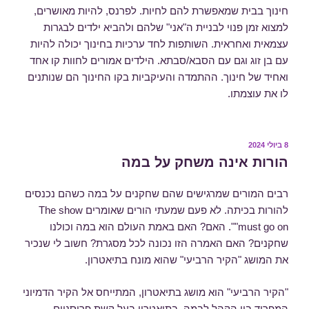
חינוך בבית שמאפשרת להם לחיות. לפרנס, להיות מאושרים,
למצוא זמן פנוי לבניית ה"אני" שלהם ולהביא ילדים לבגרות
עצמאית ואחראית. השותפות לחד ערכיות בחינוך יכולה להיות
עם בן זוג וגם עם הסבא/סבתא. הילדים אמורים לחוות קו אחד
ואחיד של חינוך. ההתמדה והעיקביות בקו החינוך הם שנותנים
לו את עוצמתו.
8 ביולי 2024
פורסם
ב
הורות אינה משחק על במה
רבים המורים שמרגישים שהם שחקנים על במה כשהם נכנסים
להורות בכיתה. לא פעם שמעתי הורים שאומרים The show
must go on"". האם? האם באמת העולם הוא במה וכולנו
שחקנים? האם האמרה הזו נכונה לכל מסגרת? חשוב לי שנכיר
את המושג "הקיר הרביעי" שהוא מונח בתיאטרון.
"הקיר הרביעי" הוא מושג בתיאטרון, המתייחס אל הקיר הדמיוני
המפריד בין הקהל לבמה, בתיאטרון בעל קשת פרוסניום