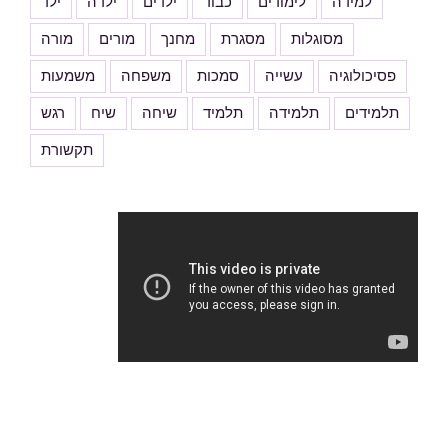
למידה
לימודים
כבוד
ילדים
ילדה
ילד
מסוגלות
מסגרת
מחנך
מורים
מורה
פסיכולוגיה
עשייה
סמכות
משפחה
משמעות
תלמידים
תלמידה
תלמיד
שיחה
שיח
רגש
תקשורת