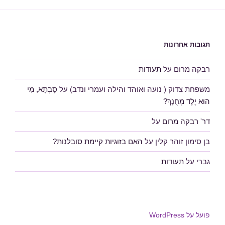
תגובות אחרונות
רבקה מרום
על
תעודות
משפחת צדוק ( נועה ואוהד והילה ועמרי ונדב)
על
סָבְתָא, מִי
הוּא יֶלֶד מְחֻנָּךְ?
דר' רבקה מרום
על
בן סימון זוהר קלין
על
האם בזוגיות קיימת סובלנות?
גברי
על
תעודות
פועל על WordPress