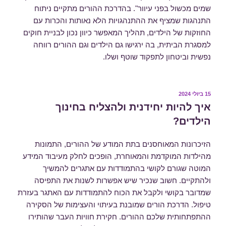
שמים מכשול בפני עיוור". בהדרכת ההורים מתקיים ניתוח
התנהגות שמציף את ההתנהגויות הלא נאותות והכרות עם
החוזקות של הילדים, תהליך המאפשר כיוון נכון לבניית חוקים
למסגרת הביתית, בה ירגישו גם הילדים וגם ההורים רווחה
נפשית וביטחון לתפקוד שוטף ושלו.
15 ביולי 2024
פורסם
ב
איך להיות יחידנית ולהצליח בחינוך
הילדים?
הזיכרונות המאוחסנים בתת המודע של ההורים, התמונות
מהילדות המוקדמת והמאוחרת, הופכים לחלק מעיבוד המידע
המוטה שגורם לקושי בהתמודדות עם אתגרים להמשיך
ולהתקיים. חשוב שנכיר שיש אפשרות לשנות את התפיסה
שמדובר בקושי ולקבל את הכוח להתמודדות עם האתגר בעזרת
טיפול. הדרכת הורים שמובנת בעיתוי והעצימות של הסקירה
ההתפתחותית שלכם ההורים. חקירת חוויות העבר שהותירו