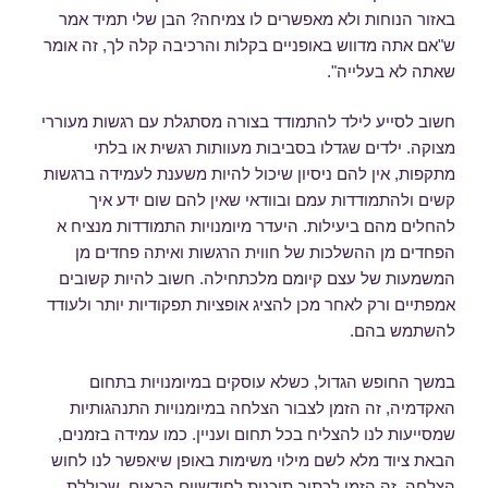
באזור הנוחות ולא מאפשרים לו צמיחה? הבן שלי תמיד אמר
ש"אם אתה מדווש באופניים בקלות והרכיבה קלה לך, זה אומר
שאתה לא בעלייה".
חשוב לסייע לילד להתמודד בצורה מסתגלת עם רגשות מעוררי
מצוקה. ילדים שגדלו בסביבות מעוותות רגשית או בלתי
מתקפות, אין להם ניסיון שיכול להיות משענת לעמידה ברגשות
קשים ולהתמודדות עמם ובוודאי שאין להם שום ידע איך
להחלים מהם ביעילות. היעדר מיומנויות התמודדות מנציח א
הפחדים מן ההשלכות של חווית הרגשות ואיתה פחדים מן
המשמעות של עצם קיומם מלכתחילה. חשוב להיות קשובים
אמפתיים ורק לאחר מכן להציג אופציות תפקודיות יותר ולעודד
להשתמש בהם.
במשך החופש הגדול, כשלא עוסקים במיומנויות בתחום
האקדמיה, זה הזמן לצבור הצלחה במיומנויות התנהגותיות
שמסייעות לנו להצליח בכל תחום ועניין. כמו עמידה בזמנים,
הבאת ציוד מלא לשם מילוי משימות באופן שיאפשר לנו לחוש
הצלחה. זה הזמן לכתוב תוכנית לחודשיים הבאים, שכוללת