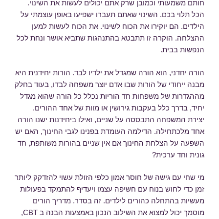
חותם משמעותי וכמובן שרק אתם יכולים לעשות את השינוי.
הכל תלוי בכם. השינוי שאתם תעברו ישפיעו באופן עוצמתי על
הילדים. הם יוקירו את הכוח לשינוי. את הכוח לעשות למען
ההצלחה. הוקרה זו תתבטא בהתנהגות שתביא אושר ונחת לכל
הנפשות בבית.
הורה יחדני, הוא הורה שמגדל את ילדיו לבד. הורות יחידנית היא
מבנה ייחודי של הורות שבו אדם יוצר משפחה לבדו, בעוד בחלק
מההגדרות של משפחות חד הוריות נכלל כל הורה שהוא מגדל
יחיד, בדרך כלל בעקבות גירושין או מוות של אחד ההורים.
יצירת המשפחה התבססה על שניים, ואילו ביחידנות ישנו הורה
אחד מלכתחילה. הדילמה העומדת בפנינו לגבי החינוך, האם יש
השפעה על הצלחת החינוך אם אין שניים בהורות משותפת, חד
גונית וחד ערכית?
מי שחי עם גישה של חוסר אמון כלפי הזולת עשוי להזדקק ליותר
זמן כדי לחוש בנוח עם חשיפה עצמו ויעדיף להתמקד בפעולות
מעשיות בהתחלה כהורים לילדים. זה בסדר. מדריך הורים
מוסמך יכול למצוא את השילוב הנכון באמצעות הבנה ב CBT,