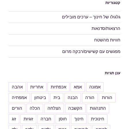
קטגוריות
גלגולו של חינוך – ערכים מובילים
הרצאות/סדנאות
חוויות מהשטח
מפגשים עם קשישים/רבקה מרום
ענן תגיות
אמונה
אמא
אכפתיות
אחריות
אהבה
הורות
הורה
הבנה
בית
ביטחון
אמפתיה
התנהגות
הקשבה
הצלחה
הכלה
הורים
חינוכית
חינוך
חוסן
חברה
זוגיות
זוג