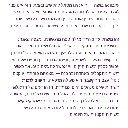
עלבון או בושה — הוא אינו מסוגל להקשיב באמת. הוא אינו פנוי
לעצה, לעידוד או להכוונה מעשית. מה שהוא רוצה באותו רגע
הוא דבר אחד: שנבין אותו. שנבין מה מתרחש בו עכשיו. יותר
מכך — הוא רוצה שנבין אותו מבלי שיצטרך לומר הכול במילים.
זהו משחק עדין: הילד מגלה טפח מרגשותיו, ומצפה שאנחנו
ננחש את היתר. תפקידנו הוא להראות לו שאנחנו מזהים את
הכאב, המבוכה או הכעס שלו. איך נדע מה הוא מרגיש? נתבונן
בו, נקשיב למילים ולשתיקות, וניעזר גם בניסיון החיים שלנו. אי
אפשר לסלק רגשות חזקים ואי אפשר להעלים כאב. אך כאשר
רגשות מתקבלים באהדה ובהבנה — עוצמתם פוחתת ועוקצם
ניטל. עצם ההקשבה היא פעולה מרפאה.
חשוב לזכור:
השיחות שאנו מנהלים היום עם ילדינו הן הזרעים של הדיאלוג
שיהיה לנו איתם בעתיד. ילד שגדל בתוך שיח של כבוד, הקשבה
והבנה — ידע לנהל כך שיחה גם בבגרותו. מי שמבקש קשר
פתוח עם ילד בוגר, צריך להתחיל לזרוע אותו כבר עכשיו,
בשיחות הקטנות של היומיום.