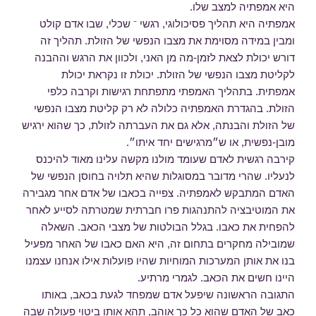
היא אמפתיה למצב שלו.
אמפתיה היא תהליך פסיכולוגי, רגשי ⁻ שכלי, שבו אדם קולט
ומבין במידה מסוימת את מצבו הנפשי של הזולת. תהליך זה
דורש יכולת לצאת לזמן-מה מן האני, ולכוון את הרגש וההבנה
לקליטת מצבו הנפשי של הזולת. יכולת זו נקראת יכולת
אמפתית. בתהליך האמפתי מתפתחת רגישות וקרבה כלפי
הזולת. בהגדרת האמפתיה כלולה לא רק קליטת מצבו הנפשי
של הזולת והבנתה, אלא גם את העברתה לזולת, כך שהוא ירגיש
מובן-נפשית, או ש״מרגישים יחד איתו״.
קירבה רגשית לאדם שעומד מולנו מקשה עלינו מאוד להיכנס
לנעליו. שהרי מדובר במסוגלות שהיא תלויה בחוסן הנפשי של
האדם המתבקש לאמפתיה. צפייה בכאבו של אדם אחר מגבירה
את המוטיבציה להתנהגות פרו חברתית שמטרתה לסייע לאחר
להפחית את כאבו. בגלל הבולטות של מצבי הכאב. השאלה
שמובילה מחקרים בתחום זה, היא האם כאבו של האחר מפעיל
בנו את אותן המערכות המוחיות שהיו פועלות אילו אנחנו עצמנו
היינו חשים את הכאב. לגמרי מרתיע.
התגובה הראשונה שיפעל אדם שמפחד לגעת בכאב, באותו
כאב של האדם שהוא כל כך אוהב, תהא אותו ביטוי פעולה שבה