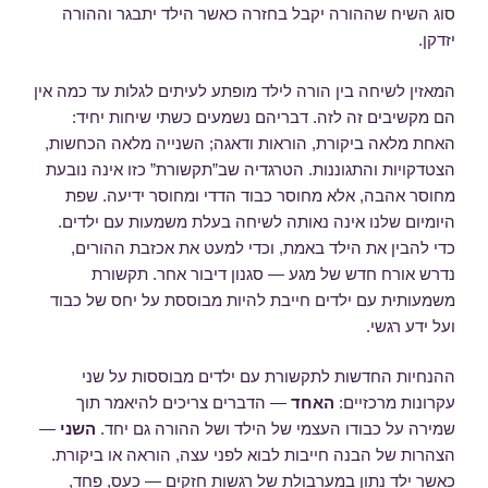
סוג השיח שההורה יקבל בחזרה כאשר הילד יתבגר וההורה
יזדקן.
המאזין לשיחה בין הורה לילד מופתע לעיתים לגלות עד כמה אין
הם מקשיבים זה לזה. דבריהם נשמעים כשתי שיחות יחיד:
האחת מלאה ביקורת, הוראות ודאגה; השנייה מלאה הכחשות,
הצטדקויות והתגוננות. הטרגדיה שב”תקשורת” כזו אינה נובעת
מחוסר אהבה, אלא מחוסר כבוד הדדי ומחוסר ידיעה. שפת
היומיום שלנו אינה נאותה לשיחה בעלת משמעות עם ילדים.
כדי להבין את הילד באמת, וכדי למעט את אכזבת ההורים,
נדרש אורח חדש של מגע — סגנון דיבור אחר. תקשורת
משמעותית עם ילדים חייבת להיות מבוססת על יחס של כבוד
ועל ידע רגשי.
ההנחיות החדשות לתקשורת עם ילדים מבוססות על שני
עקרונות מרכזיים:
האחד
— הדברים צריכים להיאמר תוך
שמירה על כבודו העצמי של הילד ושל ההורה גם יחד.
השני
—
הצהרות של הבנה חייבות לבוא לפני עצה, הוראה או ביקורת.
כאשר ילד נתון במערבולת של רגשות חזקים — כעס, פחד,