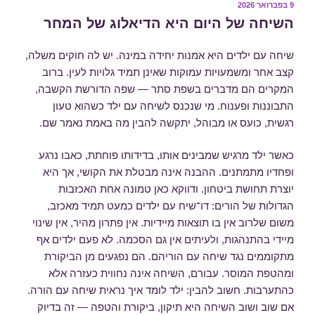
פורסם
9 בפברואר 2026
ב
השיחה של היום היא הדיאלוג של המחר
שיחה עם ילדים היא אמנות יחידה במינה. יש לה חוקים משלה,
קצב אחר ומשמעויות עמוקות שאינן תמיד גלויות לעין. ברוב
המקרים הם מדברים בשפת סתר — שפה הדורשת הקשבה,
התבוננות ופענוח. מי שנכנס לשיחה עם ילד כשהוא טעון
רגשית, כועס או מבוהל, יתקשה להבין מה באמת נאמר שם.
כאשר ילד מרגיש שמבינים אותו, בדידותו פוחתת, כאבו נרגע
ופחדיו מתמתנים. ההבנה אינה מבטלת את הקושי, אך היא
יוצרת תחושת ביטחון. ודווקא כאן טמונה אחת האכזבות
הגדולות של הורים: דו־שיח עם ילדים כמעט תמיד מאכזב,
משום שלרוב אין בו תוצאות מיידיות. אין פתרון מהיר, אין שינוי
מיידי בהתנהגות, ולעיתים אין גם הסכמה. לא פעם ילדים אף
מתקוממים נגד שיחה עם הוריהם. הם נפגעים מן הביקורת
ומהטפת המוסר. עבורם, השיחה אינה נחווית כעזרה אלא
כהתערבות. חשוב להבין: ילד לומד איך נראית שיחה עם הורה.
אם שוב ושוב השיחה היא תיקון, ביקורת והטפה — זה בדיוק