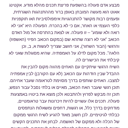
מבצע אדם פעולה בהשפעת פריצת תכנים מהלא מודע. אקטינג
אאוט הוא מעשה המובחן באופן ברור מההתנהגות השגרתית,
ופעמים רבות מקושר להתנהגויות אימפולסיביות ו/או תוקפניות
כלפי העצמי או האחר, אם כי לא בהכרח. הפעולה היא "אני לא
רואה ולא שומע" – זו פעולה. או לצאת בהתרסה אל מול האדם
הכואב "אני לא רוצה שתהא שם (במקום הכואב הפיזי (האשפוז)
והרגשי (הבור השחור), אני חושב שצריך לעשות א, ב, וכן
הלאה". מכל מקום לדלג על האמפתיה. שהיא מסוגלות שאני לא
קיבלתי את הכישורים לה.
השיח הרגשי שיתקיים עם האחים מהווה מקום להבין את
ההבדל שבין הזדהות עם הכואב (לא עם הקורבן) לבין אמפתיה
למצבו. האחים שותפים בדרך מסוימת לטראומה שעבר אחיהם.
תוכן רגשי שעבר האח הכואב, מאיים או בלתי נסבל עבור הנפש,
תוכן זה מבקש לפרוץ ולהתבטא ולכן מוצא את ביטויו באמצעות
פעולה. תכנים אלו עשויים להיות זיכרונות עבר טראומטיים,
מודחקים בדרך כלל, או רגשות, דחפים ומשאלות הנתפסים
כבלתי לגיטימיים. לכן חשוב מאוד להגיע לשיח הרגשי ממקום
של הכלה ולא ממקום של האשמה. לבחון את התכנים הקשים