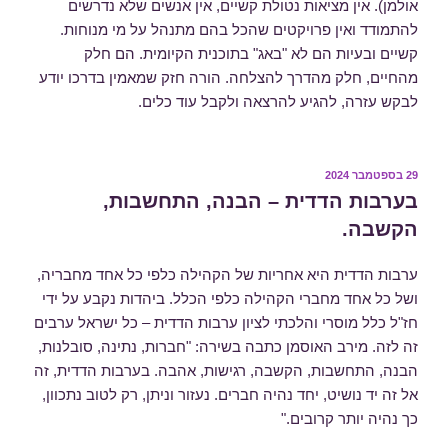
אולמן). אין מציאות נטולת קשיים, אין אנשים שלא נדרשים
להתמודד ואין פרויקטים שהכל בהם מתנהל על מי מנוחות.
קשיים ובעיות הם לא "באג" בתוכנית הקיומית. הם חלק
מהחיים, חלק מהדרך להצלחה. הורה חזק שמאמין בדרכו יודע
לבקש עזרה, להגיע להרצאה ולקבל עוד כלים.
פורסם
29 בספטמבר 2024
ב
בערבות הדדית – הבנה, התחשבות,
הקשבה.
ערבות הדדית היא אחריות של הקהילה כלפי כל אחד מחבריה,
ושל כל אחד מחברי הקהילה כלפי הכלל. ביהדות נקבע על ידי
חז"ל כלל מוסרי והלכתי לציון ערבות הדדית – כל ישראל ערבים
זה לזה. מירב האוסמן כתבה בשירה: "חברות, נתינה, סובלנות,
הבנה, התחשבות, הקשבה, רגישות, אהבה. בערבות הדדית, זה
אל זה יד נושיט, יחד נהיה חברים. נעזור וניתן, רק לטוב נתכוון,
כך נהיה יותר קרובים."