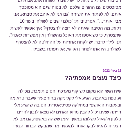
הסיבות שלו לגיטימיות לו. יש לשבת ולשוחח אתו. אם אתם
מסוכסכים עם ההורים שלכם, לא בטוח שגם הוא מסוכסך
איתם. לא לפתוח את השיחה "גם אני לא אוהב את סבתא, אני
מבין אותך…". אסרטיביות: "כולם יושבים לשולחן בעוד 10
דקות, מה הסיבה שאתה לא רוצה להצטרף? איך אפשר לעשות
שתצטרף, כי כשיאספו את האוכל מהשולחן אין אפשרות לאכול".
תנו לילד לדבר. יש לקחת אחריות על ההחלטה לא להצטרף
לשולחן. היו אתו לפתרון הקושי, אל תפתרו בשבילו.
פורסם
11 ביולי 2022
ב
כיצד נעצים אמפתיה?
שיח רגשי הוא מקום לשיקוף מערכת יחסים תומכת, מכילה
ועוטפת באהבה. הגיע אלי לקליניקה בחור צעיר שעבר טראומה
ובעקבותיה אושפז במחלקה פסיכיאטרית. הסיבה שהגיע אלי
הייתה שאינו יכול להבין מדוע האחים לא מצאו לנכון להרים
טלפון ולשאול לשלומו במשך הזמן ששהה באשפוז, גם אם לא
הצליחו להגיע לבקר אותו. למעשה מה שמבקש הבחור הצעיר