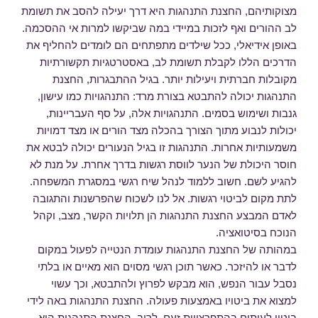
מצוקותיהם, החצנת התנהגות היא דרך יעילה להסב את תשומת
לב ההורים ואף לזכות במיידי במה שביקשו למרות אי ההסכמה.
באופן אידיאלי, ככל שילדים מתפתחים הם לומדים להחליף את
הדרכים הללו לקבלת תשומת לב, באסטרטגיות תקשורתיות
מקובלות חברתית ויעילות יותר. בגיל ההתבגרות, החצנת
התנהגות יכולה להתבטא בצורת מרד: התנהגויות כמו עישון,
גנבות ושימוש בסמים. התנהגויות אלה, על סף העבריינות,
יכולות לנבוע מתוך הצורך בהכלה מצד הורים או מצד דמויות
משמעותיות אחרות. התנהגות זו בגיל הנעורים יכולה לבטא את
חוסר היכולת של הנער לווסת רגשות בדרך אחרת. על מנת לא
להגיע לשם. חשוב ללמוד לנהל שיח רגשי במסגרת המשפחה.
לתת מקום לביטוי רגשות. אל לנו לשכוח שהפרשנות והתגובה
לאדם המבצע החצנת התנהגות הן תלויות הקשר, מצב, וקהל
הנוכח בסיטואציה.
במהותה של החצנת התנהגות עומדת הנטייה לפעול במקום
לדבר או להיזכר. כאשר תוכן רגשי מסוים הוא מאיים או בלתי
נסבל עבור הנפש, הוא מבקש לפרוץ ולהתבטא, וכך עשוי
למצוא את ביטויו באמצעות פעולה. החצנת התנהגות באה לידי
ביטוי לעיתים בהתפרצויות זעם. לרוב, החצנת התנהגות היא