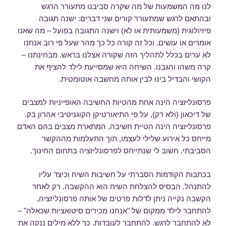
לנו מה המשמעות של מה שקרה סביבנו מתעורר הרגש
ובהתאם לרגש שמתעורר קורים שני דברים: ישנה תגובה
פיזיולוגית (משמעותית או לא) וישנה התגובה בפועל – מה שאנו
אומרים או עושים. וכל זה קורה כל כך מהר שעל פי רוב אנחנו
לא ערים בכלל לתהליך הזה שקורה אצלנו בראש. מבחינתנו –
קרה משהו והגבנו. השיחה היא שמסייעת לילד להציף את
הקושי והבדיל בינו לבין אותה מחשבה אוטומטית.
פרסונליזציה הינה אחת מהטיות החשיבה האופייניות למצבים
של דיכאון (ולא רק), על פי התיאורטיקן הקוגניטיבי אהרון בק.
פרסונליזציה הינה הטיית חשיבה, המתארת מצבים בהם האדם
מייחס כל אירוע שלילי לעצמו, תוך התעלמות מההקשר
הסביבתי. חשוב לי שנתייחס לפרסונליזציה בתחום החינוך.
בכתבות הקודמות הסברתי על חשיבות השיח וכיצד עליו
להתנהל. הבסיס להצלחת השיח הוא ההקשבה. רק לאחר
הקשבה נקייה ניתן לדלות פרטים של אותה פרסונליזציה,
להתחבר לילד ממקום של "אנחנו מכירים סיטואציות שכאלה" –
לא להתחבר לרגש. להתחבר לעובדות. כך ללא מילים ננקה את