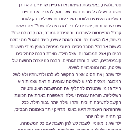
פסיכולוגית, באמצעות נשימות או הרפיית שריריים היא דרך
פשוטה ויעילה ליצור תחושה של רוגע, להגביר את חוויית
השליטה העצמית ולווסת מצבי עוררות שלילית. רק לאחר
שנרגעו הרוחות, יושבים להבין "מה היה לנו שם?" מה באמת
קרה? התייחסות לעובדות. ובהפרדה גמורה, מה קרה לנו שם?
רגשות, אלו רגשות צפו ומה באמת עשינו, כיצד נהגנו? מה יכולנו
לעשות אחרת? הסבר פסיכו-חינוכי מפחית באופן מיידי חששות
רבים הן אצל המבוגר והן אצל הילד. נוצרת הבנה לתהליכים
קוגניטיביים, רגשיים והתנהגותיים. הבנה כזו יוצרת תחושה של
שליטה, כוח ומוטיבציה לשינוי.
ילד שמבין את הסיטואציה בהקשר לעולמו ולרגשותיו ולא לשל
המבוגר, מצליח להגיע לשליטה עצמית. הוראה עצמית היא
היגד פנימי שמטרתו להחליף את המחשבות האוטומטיות
השליליות. הוראה עצמית יעילה, מאפשרת באחת את הכוונת
הקשב לחשיבה חיובית יותר ויעילה יותר עבור הילד. ככל
שההוראה העצמית תיגע באופן מדוייק יותר באמונות הבסיס,
כך תהיה יעילה יותר.
ילד שאינו מעוניין לשבת לשולחן השבת עם כל המשפחה,