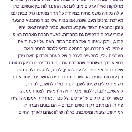
מחלוקות ואילו ערכים מובילים את ההתנהלות בין אנשים. כאן
עולה נקודה משמעותית במיוחד: כל אחד מאיתנו גדל בבית עם
מערכת ערכים מעט שונה. אם בבית שלי כבוד מתבטא בהגעה
בזמן ובהבאת הציוד שנקבע מראש, סביר להניח שאלו יהיו
עבורי ערכים מרכזיים גם בחברות. כאשר חברה מאחרת באופן
קבוע, ייתכן שאחווה זאת כחוסר כבוד. האם עליי לשנות את
עצמי? לא בהכרח. אך בהחלט כדאי ללמוד להסביר את
הערכים שלי, להקשיב לערכים של האחר ולבדוק האם ניתן
למצוא דרך משותפת שמכבדת את שני הצדדים. זו בדיוק מהותה
של חברות אמיתית –לדעת להבין, לכבד, לתקשר ולבנות גשר
בין עולמות שונים. הכישורים החברתיים החשובים ביותר אינם
רשימת כללים שניתן לשנן. הם היכולת לחשוב, לבחור,
להקשיב, לכבד, ללמוד מכל חוויה ולהמשיך לצמוח ממנה.
כאשר ילדים גדלים על ערכים של כבוד, אחריות, אמפתיה ושיח
פתוח, הם אינם רק רוכשים חברים – הם בונים חברויות
אמיתיות, יציבות ומיטיבות, כאלה שילוו אותם לאורך החיים.