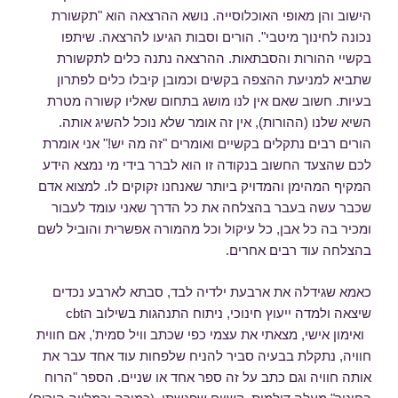
הישוב והן מאופי האוכלוסייה. נושא ההרצאה הוא "תקשורת
נכונה לחינוך מיטבי". הורים וסבות הגיעו להרצאה. שיתפו
בקשיי ההורות והסבתאות. ההרצאה נתנה כלים לתקשורת
שתביא למניעת ההצפה בקשים וכמובן קיבלו כלים לפתרון
בעיות. חשוב שאם אין לנו מושג בתחום שאליו קשורה מטרת
השיא שלנו (ההורות), אין זה אומר שלא נוכל להשיג אותה.
הורים רבים נתקלים בקשיים ואומרים "זה מה יש!" אני אומרת
לכם שהצעד החשוב בנקודה זו הוא לברר בידי מי נמצא הידע
המקיף המהימן והמדויק ביותר שאנחנו זקוקים לו. למצוא אדם
שכבר עשה בעבר בהצלחה את כל הדרך שאני עומד לעבור
ומכיר בה כל אבן, כל עיקול וכל מהמורה אפשרית והוביל לשם
בהצלחה עוד רבים אחרים.
כאמא שגידלה את ארבעת ילדיה לבד, סבתא לארבע נכדים
שיצאה ולמדה ייעוץ חינוכי, ניתוח התנהגות בשילוב הcbt
ואימון אישי, מצאתי את עצמי כפי שכתב וויל סמית', אם חווית
חוויה, נתקלת בבעיה סביר להניח שלפחות עוד אחד עבר את
אותה חוויה וגם כתב על זה ספר אחד או שניים. הספר "הרוח