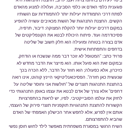
פוגענית כלפי האדם או כלפי הסביבה, ועלולה למנוע מהאדם
לפתח דרכי התמודדות יעילות יותר להתמודדות עם רגשותיו
הקשים. החצנת התנהגות של רגשות מכאיבים עשויה להופיע
במקום דרכים יעילות יותר להקלת המצוקה: דיבור, תרפיה,
פסיכודרמה ועוד. פיתוח היכולת לבטא את הקונפליקטים של
אדם בצורה בטוחה ומועילה הוא חלק חשוב של שליטה
בדחפים והתפתחות אישית.
פרויד כתב: "המטופל לא זוכר דבר ממה שנשכח או הודחק,
ובמקום זאת הוא פועל אותו. הוא מייצר את הדבר מחדש לא
כזיכרון, אלא כפעולה; הוא חוזר על הדבר, ללא הכרה בכך
שנעשית כאן חזרה". הפסיכואנליטיקאי היינץ קוהוט, אינו רואה
בהחצנת התנהגות תוצרים של "חולשות אני וחוסר שליטה על
דחפים" אלא צורך של אדם לבטא את עצמו באופן התנהגותי כדי
לחזק את עולמו הסובייקטיבי. לפיו, יש לראות בהתפרצויות
הקשורות להחצנת התנהגויות תוקפניות תוצרי פירוק של העצמי,
אותם אין לפרש, אלא לחפש אחר הכישלון האמפתי של האדם
שהביא להתפרצותם.
השיח הרגשי במסגרת משפחתית מאפשר לילד לחוש חוסן נפשי