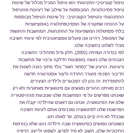
טיפול קוגניטיבי-התנהגותי הוא טיפול המכיל מכלול של שיטות
טיפול פסיכולוגיות, המבוססות על שילוב של רעיונות מהטיפול
ההתנהגותי והטיפול הקוגניטיבי. כל שיטות הטיפול מבוססות
על ההנחה שמקורה של הפסיכופתולוגיה באסוציאציות
בלתי-מסתגלות המשפיעות על ההתנהגות, המחשבות והרגשות
של המטופל. דהיינו אנו פועלים אסוציאטיבית לפי עיוותי חשיבה
מבלי לשלוט בחשיבה שלנו.
לפי בנדורה ועמיתיו (2001), חלק גדול מתהליכי החשיבה
הגבוהים שלנו נעשה באמצעות הדלקה וכיבוי של מחשבות
ורעיונות. הרעיון של "כפתור האור" נולד מתוך כוונה לשנות את
הדיבור הפנימי מעורר החרדה וליצור אסטרטגיה חדשה
להתמודדות. זה נכון לנו המבוגרים ולילדינו הצעירים.
רבים מאיתנו ההורים נפגשים עם סיטואציות מאתגרות ולא רק
שאנחנו מפרשים על פי המחשבות שלנו שנובעות מההיסטוריה
שלנו את הסיטואציה, אנחנו גם דואגים שהילד/ה יקבלו את
הפרשנות שלנו לסיטואציה ומכניסים אותם לעיוות חשיבה
שבכלל לא היה קיים בעולם, עד לאותו רגע.
כשאנחנו נפגשים בסיטואציה שבה הילד/ה נהגו שלא בנורמות
החינוכיות שלנו, חשוב לא מיד לפרש, לשפוט ולייעץ. הרפיה