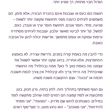
הגדול חבוי מתחת, רך ופגיע יותר.
רגשות כמו כעס או עצבנות אינם בהכרח הבעיה, אלא סימן. הם
משמשים לעיתים כהגנה מפני תחושות שקשה יותר לשאת –
פגיעה, פחד, חוסר אונים, תחושת חוסר ערך או אובדן. כעס,
למשל, קל יותר לביטוי מאשר עלבון. עצבנות לעיתים מסתירה
עייפות עמוקה או עומס מתמשך. אדישות יכולה להגן על אכזבה
כואבת.
כדי להבין מה באמת קורה בפנים, נדרשת עצירה. לא באמצע
ההתפרצות, אלא אחריה. ברגע שקט יותר אפשר לשאול את
עצמנו: מה באמת כאב לי כאן? ממה נבהלתי? מה הרגשתי
שאיבדתי? מה הייתי צריך ולא קיבלתי? אין צורך לנסח תשובה
חכמה או “נכונה”. עצם ההקשבה משנה משהו.
גם הגוף משתתף בתהליך הזה. לחץ בחזה, גרון חנוק, בטן
מתכווצת או לסת קפוצה הם רמזים למה שהלב מתקשה לומר
במילים. כשנותנים לרגש שם מדויק – “נפגעתי”, “אני מפחד
להידחות”, “אני מאוכזב” – הוא נרגע מעט, כי סוף־סוף רואים