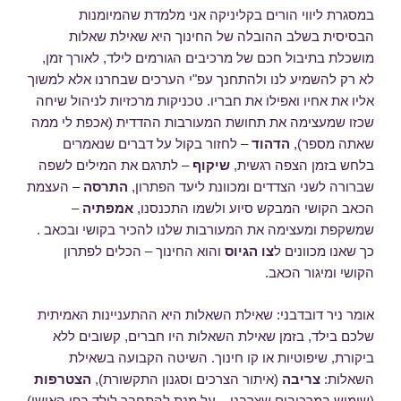
במסגרת ליווי הורים בקליניקה אני מלמדת שהמיומנות
הבסיסית בשלב ההובלה של החינוך היא שאילת שאלות
מושכלת בתיבול חכם של מרכיבים הגורמים לילד, לאורך זמן,
לא רק להשמיע לנו ולהתחנך עפ"י הערכים שבחרנו אלא למשוך
אליו את אחיו ואפילו את חבריו. טכניקות מרכזיות לניהול שיחה
שכזו שמעצימה את תחושת המעורבות ההדדית (אכפת לי ממה
שאתה מספר),
הדהוד
– לחזור בקול על דברים שנאמרים
בלחש בזמן הצפה רגשית,
שיקוף
– לתרגם את המילים לשפה
שברורה לשני הצדדים ומכוונת ליעד הפתרון,
התרסה
– העצמת
הכאב הקושי המבקש סיוע ולשמו התכנסנו,
אמפתיה
–
שמשקפת ומעצימה את המעורבות שלנו להכיר בקושי ובכאב .
כך שאנו מכוונים ל
צו הגיוס
והוא החינוך – הכלים לפתרון
הקושי ומיגור הכאב.
אומר ניר דובדבני: שאילת השאלות היא ההתעניינות האמיתית
שלכם בילד, בזמן שאילת השאלות היו חברים, קשובים ללא
ביקורת, שיפוטיות או קו חינוך. השיטה הקבועה בשאילת
השאלות:
צריבה
(איתור הצרכים וסגנון התקשורת),
הצטרפות
(שימוש במרכיבים שצרבנו – על מנת להתחבר לילד בפן האישי)