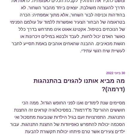
ומשם להכיר את התהליך לקבלת הכלים לאמפתיה. לראות את
הדרך להעצמה משולבת. יוצאים ביחד מהבור השחור. לא
בהזדהות וכניסה לבור השחור, אלא מתוך אמפתיה: הכרה
בטראומה של הבחור הצעיר ואפשרות ללמוד על עולמם הפנימי
של הנוכחים בטיפול. אקטינג אאוט אינו מתרחש בדרך כלל
כאשר האדם יכול לחוות, לעבד ולבטא במילים זיכרונות או
רגשות מכאיבים. ההבנה שהאחים אוהבים באמת תסייע לחבר
לעשיית שיח רגשי עתידי.
פורסם
30 ביוני 2022
ב
מה מביא אותנו להגזים בהתנהגות
(דרמה)?
מסיימים שנת לימודים ואנו לפני החופש הגדול. ממה הכי
חוששים ההורים? מ"דרמות". בפסיכולוגיה קוראים זה החצנת
התנהגות. התפרצויות זעם בגיל הילדות שנובעות מתסכול ואי
הסכמה יכולות להתפרש כאפיזודות של החצנת התנהגות. עבור
ילדים צעירים אשר טרם פיתחו יכולות תקשורת להבעת