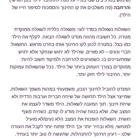
ו
הרחבה
(פה משלבים את קו החינוך והסמכות לסיפור חייו של
הילד).
השאלות נשאלות בסדר לוגי: משאלה כללית לשאלה ממוקדת
מטרה. כל תשובה מהווה מנדט לשאלה הבאה. לקלף את הילד
כמו בצל. במטרה לכוון לקו החינוך אותו בחרנו מראש. התשאול
חברי ונעים – לא מאיים. שהילד לא יחוש שנחקר אלא ירגיש
שמתעניינים בו. כשמגיעים להרחבה ולמיקוד חשוב להיות
ממוקדים בצורך העמוק ביותר של הילד. ככל שהשאלות עמוקות
יותר, החיבור לילד חזק יותר.
המנדט להוביל לחינוך הנכון, משמעותי במהות משפך השאלות,
שמייצר אצל הילד תחושה של שיחה חברית וערבות הדדית ולא
שיחת חינוך. תוך המענה לשאלות, הילד משדר לעצמו את
המצב שלו, שלא בטוח שהיה מודע לו קודם, כשהיה מוצף
רגשית. השאלות הופכות את המצב הלא נעים/לא מועיל
למוחשי, מלא ובהיר יותר וכך הילד פתוח יותר לקבל את העזרה
שלנו – רעיון החינוך להתנהלות, שתעשה לו טוב יותר בעתיד.