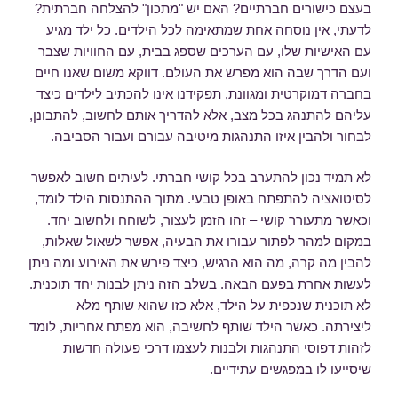
בעצם כישורים חברתיים? האם יש "מתכון" להצלחה חברתית?
לדעתי, אין נוסחה אחת שמתאימה לכל הילדים. כל ילד מגיע
עם האישיות שלו, עם הערכים שספג בבית, עם החוויות שצבר
ועם הדרך שבה הוא מפרש את העולם. דווקא משום שאנו חיים
בחברה דמוקרטית ומגוונת, תפקידנו אינו להכתיב לילדים כיצד
עליהם להתנהג בכל מצב, אלא להדריך אותם לחשוב, להתבונן,
לבחור ולהבין איזו התנהגות מיטיבה עבורם ועבור הסביבה.
לא תמיד נכון להתערב בכל קושי חברתי. לעיתים חשוב לאפשר
לסיטואציה להתפתח באופן טבעי. מתוך ההתנסות הילד לומד,
וכאשר מתעורר קושי – זהו הזמן לעצור, לשוחח ולחשוב יחד.
במקום למהר לפתור עבורו את הבעיה, אפשר לשאול שאלות,
להבין מה קרה, מה הוא הרגיש, כיצד פירש את האירוע ומה ניתן
לעשות אחרת בפעם הבאה. בשלב הזה ניתן לבנות יחד תוכנית.
לא תוכנית שנכפית על הילד, אלא כזו שהוא שותף מלא
ליצירתה. כאשר הילד שותף לחשיבה, הוא מפתח אחריות, לומד
לזהות דפוסי התנהגות ולבנות לעצמו דרכי פעולה חדשות
שיסייעו לו במפגשים עתידיים.