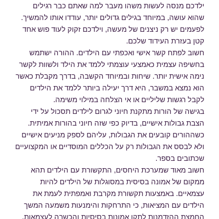
ילדכם מנסה לעשות משהו מעבר למה שאתם כבר רגילים
שהוא עושה, במיוחד בגילים גדולים יותר, עודדו אותו להמשיך.
לפעמים יש רק ניצנים של מעשה, וילדכם זקוק לעוד פוש אחד
קטן בעזרת העידוד שלכם.
חשוב לפתח קשר אישי ואכפתי עם הילדים. ההורה ישתמש
בחשיפה עצמית כאמצעי עוצמתי ללמד את הילד ולשוות לקשר
נימה אישית יותר. שיחות ובמיוחד הקשבה, בדרך מקבלת כאשר
הוא נמצא במשבר, היא דרך יעילה ביותר ללמד את הילדים
לקבל רגשות שליליים או אי הצלחה במילוי משימה.
בגישה של הורות מתקנת חיוני לגרום לילדים תסכול על ידי
הצבת גבולות אישיים, בדיוק כפי שזה חיוני בהורות אמיתית.
כשההורים קובעים את הגבולות, עליהם לספק מניעים אישיים
ולא לבסס את הגבולות רק על הכללים המוסדיים או המקצועיים
שכתובים בספר.
חשוב מאוד שמערכת היחסים, התקשורת עם הילדים תהא
ממקום של אמונה בסיסית במסוגלות של הילדים להיות
עצמאיים. באמצעות תקשורת מקרבת ואמפתית לעמת את
הילדים עם המציאות, כי התרחקות והימנעות משמעה המשך
החמצת ההזדמנות לתקן אמונות בסיסיות והכשרה לעצמאות.