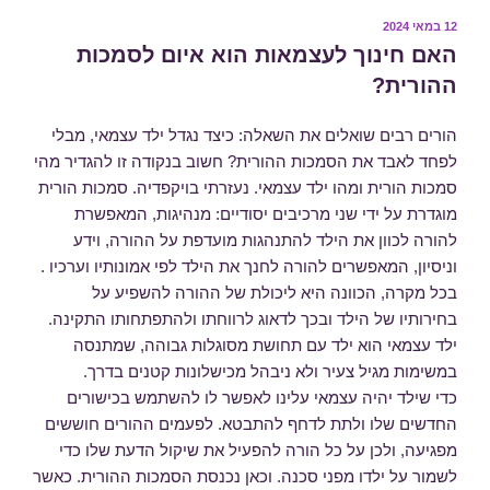
פורסם
12 במאי 2024
ב
האם חינוך לעצמאות הוא איום לסמכות
ההורית?
הורים רבים שואלים את השאלה: כיצד נגדל ילד עצמאי, מבלי
לפחד לאבד את הסמכות ההורית? חשוב בנקודה זו להגדיר מהי
סמכות הורית ומהו ילד עצמאי. נעזרתי בויקפדיה. סמכות הורית
מוגדרת על ידי שני מרכיבים יסודיים: מנהיגות, המאפשרת
להורה לכוון את הילד להתנהגות מועדפת על ההורה, וידע
וניסיון, המאפשרים להורה לחנך את הילד לפי אמונותיו וערכיו .
בכל מקרה, הכוונה היא ליכולת של ההורה להשפיע על
בחירותיו של הילד ובכך לדאוג לרווחתו ולהתפתחותו התקינה.
ילד עצמאי הוא ילד עם תחושת מסוגלות גבוהה, שמתנסה
במשימות מגיל צעיר ולא ניבהל מכישלונות קטנים בדרך.
כדי שילד יהיה עצמאי עלינו לאפשר לו להשתמש בכישורים
החדשים שלו ולתת לדחף להתבטא. לפעמים ההורים חוששים
מפגיעה, ולכן על כל הורה להפעיל את שיקול הדעת שלו כדי
לשמור על ילדו מפני סכנה. וכאן נכנסת הסמכות ההורית. כאשר