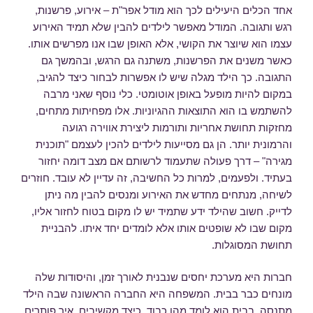
אחד הכלים היעילים לכך הוא מודל אפר"ת – אירוע, פרשנות,
רגש ותגובה. המודל מאפשר לילדים להבין שלא תמיד האירוע
עצמו הוא שיוצר את הקושי, אלא האופן שבו אנו מפרשים אותו.
כאשר משנים את הפרשנות, משתנה גם הרגש, ובהמשך גם
התגובה. כך הילד מגלה שיש לו אפשרות לבחור כיצד להגיב,
במקום להיות מופעל באופן אוטומטי. כלי נוסף שאני מרבה
להשתמש בו הוא התוצאות ההגיוניות. אלו מפחיתות מתחים,
מחזקות תחושת אחריות ותורמות ליצירת אווירה רגועה
והרמונית יותר. הן גם מסייעות לילדים להכין לעצמם "תוכנית
מגירה" – דרך פעולה שתעמוד לרשותם אם מצב דומה יחזור
בעתיד. ולפעמים, למרות כל החשיבה, זה עדיין לא עובד. חוזרים
לשיחה, מנתחים מחדש את האירוע ומנסים להבין מה ניתן
לדייק. חשוב שהילד ידע שתמיד יש לו מקום בטוח לחזור אליו,
מקום שבו לא שופטים אותו אלא לומדים יחד איתו. להבניית
תחושת המסוגלות.
חברות היא מערכת יחסים שנבנית לאורך זמן, והיסודות שלה
מונחים כבר בבית. המשפחה היא החברה הראשונה שבה הילד
מתנסה. בבית הוא לומד מהו כבוד, כיצד מקשיבים, איך פותרים