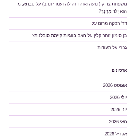
משפחת צדוק ( נועה ואוהד והילה ועמרי ונדב)
על
סָבְתָא, מִי
הוּא יֶלֶד מְחֻנָּךְ?
דר' רבקה מרום
על
בן סימון זוהר קלין
על
האם בזוגיות קיימת סובלנות?
גברי
על
תעודות
ארכיונים
אוגוסט 2026
יולי 2026
יוני 2026
מאי 2026
אפריל 2026