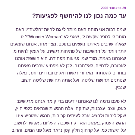
פורסם
29 בדצמבר 2025
ב
עד כמה נכון לנו להיחשף לפגיעות?
שנים רבות אני תוהה האם מותר לי גם להיות "חלשה"? האם
מותר לי לספר שקשה לי, שאני לא "Wonder Woman"? זו
שאלה שרבים מאיתנו נושאים בתוכם. מצד אחד, אנחנו שומעים
יותר ויותר על החשיבות של פתיחות רגשית, על אומץ להיות מי
שאנחנו באמת. מצד שני, פגיעות מפחידה. היא חושפת אותנו
לאכזבה, לדחייה, לאי־הבנה. לכן לא מפתיע שרבים מאיתנו
בוחרים להסתתר מאחורי רגשות חזקים וברורים יותר, כאלה
שנותנים תחושת שליטה. ועל אותה תחושת שליטה חשוב
שנבין.
לא פעם נדמה לנו שאנחנו יודעים בדיוק מה אנחנו מרגישים:
כעס, עצב, עצבנות, שתיקה. אלה הרגשות שנראים כלפי חוץ,
שקל לזהות ולהציג. אבל לעיתים קרובות, הרגש שמופיע אינו
הרגש העמוק באמת. הוא רק השכבה העליונה. אפשר לחשוב
על רגשות כמו על קרחון: חלק קטן נראה מעל פני המים, והרוב