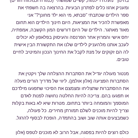
בחינוך" מעלה דילמות, קשיים שפגשתי (כמורה וכמלווה הורים)
ומעניק ארגז כלים לפתרון הבעיות. בהרצאה בה חשפתי את
ספר הילדים שכתבתי "סבתא, מי הוא ילד מחונך?" אני
מאפשרת להכיר את המציאות, היום חינוך הילדים הוא תחום
מאוד מאתגר. הילדים של היום דורשים המון הקשבה, אמפתיה,
יחס אישי והמרוץ אחר הפרנסה והעיסוק בפלאפון לא יכולים
לעכב אותנו מלהעניק לילדים שלנו את התקשורת הבין אישית
לה הם זקוקים על מנת לקבל את החינוך הנכון והמיטיב לחיים
טובים.
מנטור מעולה יגדיל את הסתברות ההצלחה שלך ויקטין את
הסתברות הפציעה (אלון אולמן). ליווי של מדריך הורים מעלה
את ההסתברות שתצליחו ומצמצם את הסיכוי שתפגעו מילדכם
או תפגעו בהם. צריכה להיות החלטה נחושה לפנות לאדם
המוסמך והמומחה ביותר בתחום. מטרות שיא לא באות בקלות
וצריך להיות מוכנים לשלם תמורתן מחירים. כל פעולה,
כשמבצעים אותה שוב ושוב בהתמדה, הופכת לבסוף להרגל.
כולם רוצים להיות בפסגה, אבל הרוב לא מוכנים לטפס (אלון