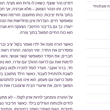
דמיינו נהר שוצף. כשאין לו גדות הוא מציף, ה
ת סובלנות?
בדרכו. זהו הנהר הצועק – מלא אנרגיה, אך חסר 
בתוך גדות יציבות, כוחו מתעצם. הזרימה נעש
ומאפשר חיים. הגדֵרות אינן מחלישות את הנ
ייעודו. כך גם בדיבור החינוכי: הצעקה היא אנרג
הוא כוח החיים הפועל בתוך צורה.
כאשר הורה פונה אל ילדו ואומר בקול יציב וב
ומסדרים את החדר, זוהי הנהגה. ההורה רואה 
חברים, את הסדר המאפשר קשר אנושי, והוא מ
לדמות זאת גם לרועה ההולך עם עדרו. הוא נושא
חד, ברור ועקבי. העדר לומד להכירו ולנוע בע
לשבת ולהתחיל לעבוד, כאשר הילד מתעכב בלח
פועל כרועה עם פעמון. הוא אינו מגיב להתנהג
המשך היום, את שיעורי הבית שיצטברו ואת ה
על ההורה והמחנך להיות אדון לקולו – לא מתו
לחיים ולכוחות הגדלים בילד. כאשר הדיבור נו
חינוכית, הגוף האתרי נשמר בחיוניותו, והחינו