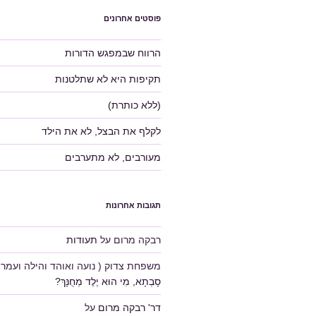
פוסטים אחרונים
הרווח שבמפגש הדורות
תקיפות היא לא שתלטנות
(ללא כותרת)
לקלף את הבצל, לא את הילד
מעורבים, לא מתערבים
תגובות אחרונות
רבקה מרום
על
תעודות
משפחת צדוק ( נועה ואוהד והילה ועמרי 
סָבְתָא, מִי הוּא יֶלֶד מְחֻנָּךְ?
דר' רבקה מרום
על