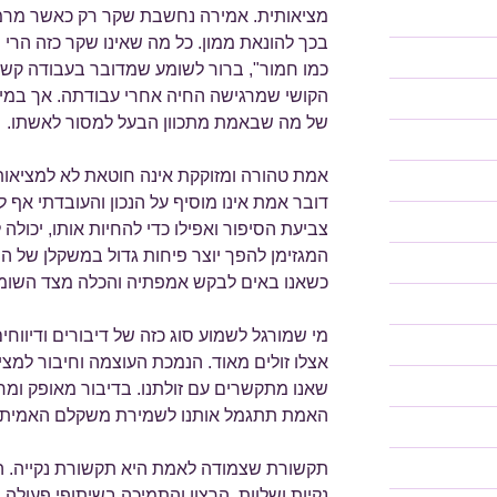
מציאותית. אמירה נחשבת שקר רק כאשר מרמי
בכך להונאת ממון. כל מה שאינו שקר כזה הרי 
כמו חמור", ברור לשומע שמדובר בעבודה קשה
הקושי שמרגישה החיה אחרי עבודתה. אך במילי
של מה שבאמת מתכוון הבעל למסור לאשתו.
אמת טהורה ומזוקקת אינה חוטאת לא למציאות
דובר אמת אינו מוסיף על הנכון והעובדתי אף 
צביעת הסיפור ואפילו כדי להחיות אותו, יכול
המגזימן להפך יוצר פיחות גדול במשקלן של המ
כשאנו באים לבקש אמפתיה והכלה מצד השומ
מי שמורגל לשמוע סוג כזה של דיבורים ודיווחי
אצלו זולים מאוד. הנמכת העוצמה וחיבור למצ
שאנו מתקשרים עם זולתנו. בדיבור מאופק ומרו
האמת תתגמל אותנו לשמירת משקלם האמיתי של
תקשורת שצמודה לאמת היא תקשורת נקייה. ה
נקיות ושלוות. הרצון והתמיכה בשיתופי פעולה,