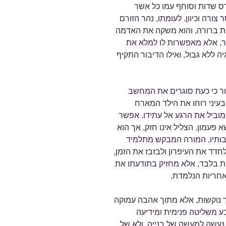
ורס שדות וסוחף עמו כל אשר
צורה וכיוון. לעומתו, נהר הזורם
ית ברורה, והוא משקה את האדמה
הר, אלא מאפשרות לו למלא את
יה ללא גבול, ואילו הדיבור התקיף
רור כי כעת סוגרים את המחשב
בעיני רוחו את הילד המארח
וביל את הרגע אל עתידו. אפשר
 פעמון. הצליל אינו חזק, אך הוא
קבותיו. המורה המבקש מתלמיד
דד את העיפרון ולבזבז את הזמן,
ות בלבד, אלא מחזיק בתודעתו את
אחריות הנלמדת.
ך נוקשות, אלא מתוך אהבה עמוקה
בע משליטה פנימית ומידיעה
ך נעשה למעשה של בנייה, ולא של