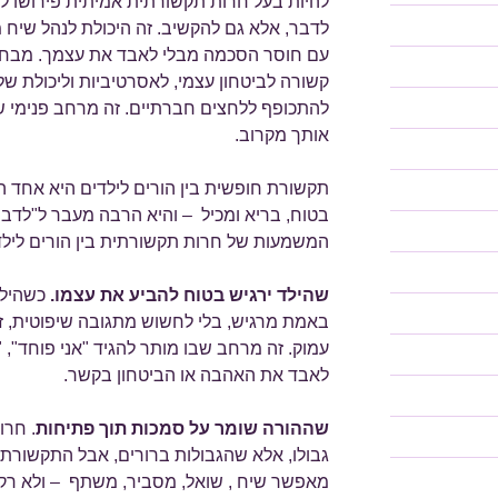
להיות בעל חרות תקשורתית אמיתית פירושו ל
לדבר, אלא גם להקשיב. זה היכולת לנהל שיח 
עם חוסר הסכמה מבלי לאבד את עצמך. מבחי
קשורה לביטחון עצמי, לאסרטיביות וליכולת של
להתכופף ללחצים חברתיים. זה מרחב פנימי 
אותך מקרוב.
תקשורת חופשית בין הורים לילדים היא אחד ה
בטוח, בריא ומכיל – והיא הרבה מעבר ל"לדבר
המשמעות של חרות תקשורתית בין הורים לילד
שהילד ירגיש בטוח להביע את עצמו.
כשהילד
באמת מרגיש, בלי לחשוש מתגובה שיפוטית, זלז
עמוק. זה מרחב שבו מותר להגיד "אני פוחד", "כ
לאבד את האהבה או הביטחון בקשר.
שההורה שומר על סמכות תוך פתיחות
. חרו
גבולו, אלא שהגבולות ברורים, אבל התקשורת
מאפשר שיח , שואל, מסביר, משתף – ולא רק