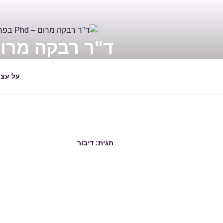
דילוג
לתוכן
ד"ר רבקה מרום – PHD בפראפס
מדריכה ומלווה הורים ויועצת חינוכי
על עצמ
תגית:
דיבור