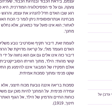
עצמם, ביראת הכבוד ובנהיגת הכבוד, שעליהם 
צעקה, גם על פי הפסיכולוגיה המודרנית, היא פ
רגע שבו האדם חדל להנהיג את עצמו, והרגש פו
מבחינה אנתרופוסופית ניתן לומר כי הכוח האתר
לאחור; הוא אינו פועל עוד כמארגן, אלא נחלש ו
מחנך.
לעומת זאת, דיבור תקיף ואסרטיבי נובע משליט
האדם העומד מולי, על קריאה מדויקת של הרגע
דיבור כזה אינו אלים גם אם הוא נחווה על ידי ה
קושי מהותי: הילד, מתוך חווייתו הסובייקטיבי
אולם תפקידו של המבוגר איננו להימנע מן התק
שקט פנימי ומתוך סמכות אמיתית.
סמכות בריאה איננה נובעת מכוח חיצוני, אלא
עמידה פנימית. על המחנך להיות מוכן עם מש
ונדב)
על
כוחות החיים והדמיון של הילד, אל הגוף האתרי
חינוך, 1919).