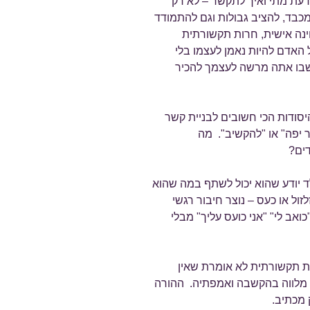
דעת מתי ואיך לתקשר – לא רק
מכבד, להציב גבולות וגם להתמודד
נה אישית, חרות תקשורתית
 האדם להיות נאמן לעצמו בלי
שבו אתה מרשה לעצמך להכיר
יסודות הכי חשובים לבניית קשר
 יפה" או "להקשיב". מה
ים?
 יודע שהוא יכול לשתף במה שהוא
ול או כעס – נוצר חיבור רגשי
ואב לי" "אני כועס עליך" מבלי
ת תקשורתית לא אומרת שאין
 מלווה בהקשבה ואמפתיה. ההורה
 מכתיב.