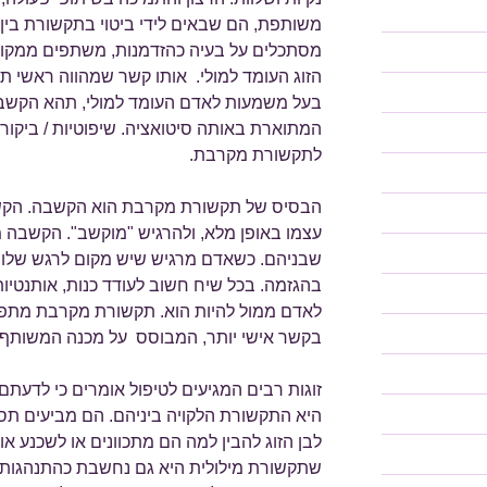
משותפת, הם שבאים לידי ביטוי בתקשורת בין 
מסתכלים על בעיה כהזדמנות, משתפים ממקום 
הזוג העומד למולי. אותו קשר שמהווה ראשי תיבו
בעל משמעות לאדם העומד למולי, תהא הקשבה 
המתוארת באותה סיטואציה. שיפוטיות / ביקור
לתקשורת מקרבת.
הבסיס של תקשורת מקרבת הוא הקשבה. הקש
עצמו באופן מלא, ולהרגיש "מוקשב". הקשבה מ
שבניהם. כשאדם מרגיש שיש מקום לרגש שלו, הו
בהגזמה. בכל שיח חשוב לעודד כנות, אותנטיו
לאדם ממול להיות הוא. תקשורת מקרבת מתפת
בקשר אישי יותר, המבוסס על מכנה המשותף ו
זוגות רבים המגיעים לטיפול אומרים כי לדעת
היא התקשורת הלקויה ביניהם. הם מביעים תסכ
לבן הזוג להבין למה הם מתכוונים או לשכנע או
שתקשורת מילולית היא גם נחשבת כהתנהגות מד