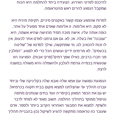
להיכנס לפרטי האירוע. הצעידה ביחד להחלמה היא הכוח
שמקבל הנפגע להרים ראש מהטראומה.
למרות שהמגע עצמו קשור באקטים מיניים, תקיפה מינית היא
לא סקס, היא אלימות. זו אלימות שאדם אחד מפעיל על אחר,
כופה אותה עליו. אישה מוכה תמיד מרגישה שהיא אשמה, היא
"עצבנה" את בעלה. אז, לא. גם אם גרמנו לאדם אחר לכעוס, אין
לו זכות להכאיב לנו. מי שמתקשה, שילך לסדנא של "שליטה
בכעסים". לא מרימים ידיים ועושים הכל כדי לא לפגוע. "המלבין
פני חברו ברבים, כאילו שפך דמים"(פרקי אבות). הפגיעה הזו
שנעשית בכפייה גורמת לעלבון ולהשפלה והיא משולה במשנה
לרצח.
הנפגעת נפגשה עם אמא שלה ואבא שלה בקליניקה שלי וביחד
עברנו תהליך עד שהצלחנו למצוא מקום בבית תקווה בכרמיאל.
יש גם את הכפר המאזן בקיסריה ועוד בתים שנותנים מחסה
וטיפול ממוקד בתהליך החלמה. חשוב מאוד לא לפחד לדבר
ולשתף. למצוא את המבוגר האחראי הקרוב ביותר ולספר. אדם
שעובר כזו טראומה מתקשה להגיע לשיקול נכון בהבניית תהליך