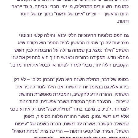
כמו מתי השיעורים מתחילים, מי יהיו חבריו בכיתה, כיצד ייראה
היום הראשון — יוצרים "איים של ודאות" בתוך ים של חוסר
ודאות.
גם הפסיכולוגיות החינוכיות הללי יבנאי והילה קלעי נובוטני
מצביעות על כך שהיום הראשון לבית הספר הוא נקודת שיא
רגשית: "הילד נמצא בין שמחה גדולה על התבגרות לבין חשש
מהלא נודע. תפקידנו כהורים וכאנשי חינוך הוא להחזיק את שני
הקטבים הללו יחד, מבלי למהר לפתור או לבטל את אחד מהם."
בסופו של דבר, תחילת השנה היא מעין "מבחן כלים" – לא רק
בידע אלא גם במיומנויות הרגשיות. אם הילד לומד להכיר את
רגשותיו, ההורה יודע להקשיב, והמסגרת מאפשרת תחושת
שייכות – המעבר הופך מנקודת משבר אפשרית, להזדמנות
לצמיחה. לסיכום, מעבר בתור "תחילת שנה" אינו רק אירוע טכני
אלא רגע רגשי עמוק. כאשר ההורה מלווה בסיפור, באופן
שמשלב הקשבה, אשרה על רגשות, הכרה בשפה של "עייפות
רגשית", ויצירה של קטעי וודאות — הרי שנוצרת "מנחת רגשית"