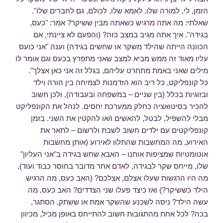
הזמן, לי, למורה שלו, לאמא שלו, לכולם, גם לחברים שלו".
שאלתי: מה אתה מרגיש כשאתה מבין ששיקר? אמר: "כעס,
בגידה". איך אתה מגיב במצב כזה? (והפעם לא ציינתי, אם
הכוונה הייתה שהילד משקר או שחשים בגידה) וענה "אני כועס
עליו מאוד זה ממש מביא למצב שאני מתפרץ בכעס וגם אומר לו
מילים שאני באמת מתחרט עליהם, בגלל זה אני כאן אצלך".
כל קונפליקט, כל ריב הוא הזדמנות לצמיחה בין הורה וילד
ובזוגיות בכלל (בין שניים – במשפחה ובעבודה), ולכן חשוב
להכיר בסיטואציה כחלק ממערכת יחסים. לנהל את הקונפליקט
מבלי להשפיל, לבטל, להאשים ו/או להקטין את השני. בזמן
קונפליקטים עם ילדים חשוב לשבת ולרשום – לתאר את
האירוע, מה המחשבות שהתלוו לאירוע (אותן מחשבות
אוטומטיות שמציפות אותנו – האבא שחש בגידה ב"אני העליון"
שלו, מייחס שקר לבגידה, לאדם אחר מדובר בחוסר כבוד ועוד),
מה היו הרגשות שעלו אצלם, אצלכם? (האב כעס, מה הרגיש
הילד כששיקר?) ואז כיצד פעלו שני הצדדים? האב כעס, מה
עשה הילד? ניסה לשכנע שהשקר אמת או ששתק, הסתגר,
בכה? לכל אחת מהתגובות חשוב להתייחס באופן מכיל, מכיוון