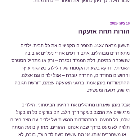
עבור הילד. כך ניתן להפוך את הפחד — להזדמנות.
16 ביוני 2025
פורסם
ב
הורות תחת אזעקה
השעון מראה 2:37. הצופרים מקפיצים את כל הבית. ילדים
מתעוררים מבוהלים, אתם רודפים אחרי נעליים או בובה
שנשכחה במיטה, דלת הממ"ד נסגרת – ורק אז מתחיל הסטרס
האמיתי. דווקא בשעות הקטנות של הלילה, כשהגוף עייף
והחושים מחודדים, החרדה גוברת – אצל ילדים וגם אצלנו.
ההתמודדות בזמן אמת, ברגעי האזעקה עצמם, דורשת תגובה
רגישה, רגועה ומעשית.
אבל בזמן שאנחנו מתרגלים את ההיגיון הביטחוני, הילדים
מרגישים את המצב בעיקר דרך הלב. הם בודקים כל תו בקול
שלנו, כל תנועה. ההתמודדות הרגשית של ילדים עם מצב חירום
תלויה לא מעט בדרך שבה אנחנו, ההורים, מחזיקים את המתח
– או משחררים אותו. אז מה עושים כשהילד רועד, בוכה, לא