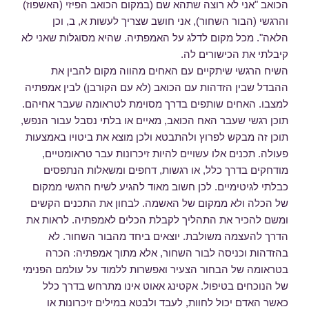
הכואב "אני לא רוצה שתהא שם (במקום הכואב הפיזי (האשפוז)
והרגשי (הבור השחור), אני חושב שצריך לעשות א, ב, וכן
הלאה". מכל מקום לדלג על האמפתיה. שהיא מסוגלות שאני לא
קיבלתי את הכישורים לה.
השיח הרגשי שיתקיים עם האחים מהווה מקום להבין את
ההבדל שבין הזדהות עם הכואב (לא עם הקורבן) לבין אמפתיה
למצבו. האחים שותפים בדרך מסוימת לטראומה שעבר אחיהם.
תוכן רגשי שעבר האח הכואב, מאיים או בלתי נסבל עבור הנפש,
תוכן זה מבקש לפרוץ ולהתבטא ולכן מוצא את ביטויו באמצעות
פעולה. תכנים אלו עשויים להיות זיכרונות עבר טראומטיים,
מודחקים בדרך כלל, או רגשות, דחפים ומשאלות הנתפסים
כבלתי לגיטימיים. לכן חשוב מאוד להגיע לשיח הרגשי ממקום
של הכלה ולא ממקום של האשמה. לבחון את התכנים הקשים
ומשם להכיר את התהליך לקבלת הכלים לאמפתיה. לראות את
הדרך להעצמה משולבת. יוצאים ביחד מהבור השחור. לא
בהזדהות וכניסה לבור השחור, אלא מתוך אמפתיה: הכרה
בטראומה של הבחור הצעיר ואפשרות ללמוד על עולמם הפנימי
של הנוכחים בטיפול. אקטינג אאוט אינו מתרחש בדרך כלל
כאשר האדם יכול לחוות, לעבד ולבטא במילים זיכרונות או