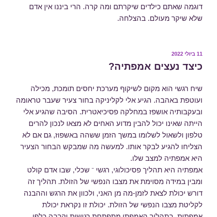
דוגמה שאתם כילדים שיקרתם ומה קרה. הרי ביננו אין אדם
שלא שיקר מעולם. בהצלחה.
11 ביולי 2022
פורסם
ב
כיצד נעצים אמפתיה?
שיח רגשי הוא מקום לשיקוף מערכת יחסים תומכת, מכילה
ועוטפת באהבה. הגיע אלי לקליניקה בחור צעיר שעבר טראומה
ובעקבותיה אושפז במחלקה פסיכיאטרית. הסיבה שהגיע אלי
הייתה שאינו יכול להבין מדוע האחים לא מצאו לנכון להרים
טלפון ולשאול לשלומו במשך הזמן ששהה באשפוז, גם אם לא
הצליחו להגיע לבקר אותו. למעשה מה שמבקש הבחור הצעיר
היא אמפתיה למצב שלו.
אמפתיה היא תהליך פסיכולוגי, רגשי ⁻ שכלי, שבו אדם קולט
ומבין במידה מסוימת את מצבו הנפשי של הזולת. תהליך זה
דורש יכולת לצאת לזמן-מה מן האני, ולכוון את הרגש וההבנה
לקליטת מצבו הנפשי של הזולת. יכולת זו נקראת יכולת
אמפתית. בתהליך האמפתי מתפתחת רגישות וקרבה כלפי