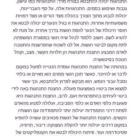
התנהגות יכולה להתבטא בצורת מרד: התנהגויות כמו עישון,
גנבות ושימוש בסמים. התנהגויות אלה, על סף העבריינות,
יכולות לנבוע מתוך הצורך בהכלה מצד הורים או מצד דמויות
משמעותיות אחרות. התנהגות זו בגיל הנעורים יכולה לבטא את
חוסר היכולת של הנער לווסת רגשות בדרך אחרת. על מנת לא
להגיע לשם. חשוב ללמוד לנהל שיח רגשי במסגרת המשפחה.
לתת מקום לביטוי רגשות. אל לנו לשכוח שהפרשנות והתגובה
לאדם המבצע החצנת התנהגות הן תלויות הקשר, מצב, וקהל
הנוכח בסיטואציה.
במהותה של החצנת התנהגות עומדת הנטייה לפעול במקום
לדבר או להיזכר. כאשר תוכן רגשי מסוים הוא מאיים או בלתי
נסבל עבור הנפש, הוא מבקש לפרוץ ולהתבטא, וכך עשוי
למצוא את ביטויו באמצעות פעולה. החצנת התנהגות באה לידי
ביטוי לעיתים בהתפרצויות זעם. לרוב, החצנת התנהגות היא
פוגענית כלפי האדם או כלפי הסביבה, ועלולה למנוע מהאדם
לפתח דרכי התמודדות יעילות יותר להתמודדות עם רגשותיו
הקשים. החצנת התנהגות של רגשות מכאיבים עשויה להופיע
במקום דרכים יעילות יותר להקלת המצוקה: דיבור, תרפיה,
פסיכודרמה ועוד. פיתוח היכולת לבטא את הקונפליקטים של