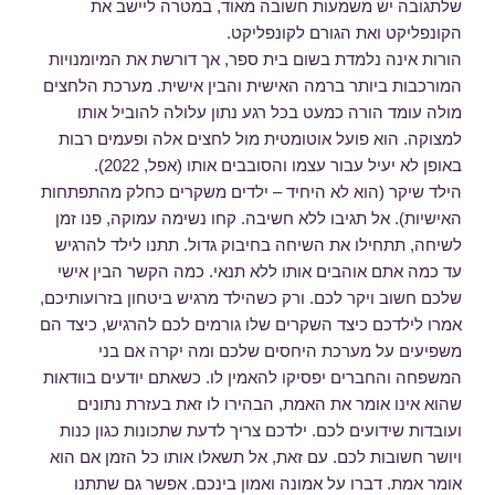
שלתגובה יש משמעות חשובה מאוד, במטרה ליישב את
הקונפליקט ואת הגורם לקונפליקט.
הורות אינה נלמדת בשום בית ספר, אך דורשת את המיומנויות
המורכבות ביותר ברמה האישית והבין אישית. מערכת הלחצים
מולה עומד הורה כמעט בכל רגע נתון עלולה להוביל אותו
למצוקה. הוא פועל אוטומטית מול לחצים אלה ופעמים רבות
באופן לא יעיל עבור עצמו והסובבים אותו (אפל, 2022).
הילד שיקר (הוא לא היחיד – ילדים משקרים כחלק מהתפתחות
האישיות). אל תגיבו ללא חשיבה. קחו נשימה עמוקה, פנו זמן
לשיחה, תתחילו את השיחה בחיבוק גדול. תתנו לילד להרגיש
עד כמה אתם אוהבים אותו ללא תנאי. כמה הקשר הבין אישי
שלכם חשוב ויקר לכם. ורק כשהילד מרגיש ביטחון בזרועותיכם,
אמרו לילדכם כיצד השקרים שלו גורמים לכם להרגיש, כיצד הם
משפיעים על מערכת היחסים שלכם ומה יקרה אם בני
המשפחה והחברים יפסיקו להאמין לו. כשאתם יודעים בוודאות
שהוא אינו אומר את האמת, הבהירו לו זאת בעזרת נתונים
ועובדות שידועים לכם. ילדכם צריך לדעת שתכונות כגון כנות
ויושר חשובות לכם. עם זאת, אל תשאלו אותו כל הזמן אם הוא
אומר אמת. דברו על אמונה ואמון בינכם. אפשר גם שתתנו