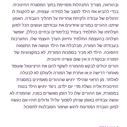
ובהוראה, מצריך התנהלות מסויימת בתוך המסגרת החינוכית.
בכדי להביא את הילד למצב של למידה- עצמית, יש להקנות לו
הרגלים של עבודה ולקיחת אחריות על תהליך העבודה. האמון
שיתנו ההורים במורים שיודעים את עבודתם ועושים הכל למען
הצלחתו של התלמיד בעתיד (בלימודים ובחיים בכלל), יאפשר
הצלחה בהעצמת התלמיד וחיזוק הערך העצמי שלו. התערבות
בעבודתו של המורה, מבלבלת את הילד ועושה את התוצאה
ההפוכה. הילד לא מכיר בסמכות המורית, לא במקצועיות של
המורה ובנקודה זו אין שום עשייה חינוכית.
הורים יכולים לבקש מהמורה לשקף להם את הרציונאל שעומד
מאחורי דרישה זו או אחרת של המורה ולעולם לא לבטלה
לאלתר. מן הראוי שהילד ירגיש שההורים מאמינים במסגרת
החינוכית אליה נשלח מדי יום ילדם. כיצד ירגיש הילד בטוח
במסגרת, אם ההורים שלו כל הזמן מאשרים בפניו, שהמורה לא
עושה עבודתו באופן שניתן לסמוך עליו? גדולים תהיו אם נעשה
למען הגברת המודעות לרגש ושיפור הסובלנות לתסכול.