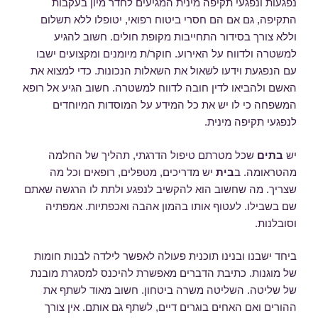
נפגעות ונפגעי תקיפה מינית המגיעים לחדר מיון בעקבות
התקיפה, גם אם הם חסרי ביטוח רפואי, יטופלו ללא תשלום
וללא צורך בסידור התחייבות מקופת חולים. חשוב להגיע
למשטרה ולדווח על האירוע. חוקר/ת מיומנים ומקצועים ישבו
עם הנפגעת וידעו לשאול את השאלות הנכונות. כדי למצוא את
האשם ולהביאו לדין חובה לדווח למשטרה. חשוב הגיע אל רופא
המשפחה כי לו יש את כל המידע על המוסדות המיוחדים
לנפגעי תקיפה מינית.
יש
בתים
שכל מטרתם טיפול הדרגתי, תהליך של החלמה
מהטראומה. ב
בית
יש מדריכים, מטפלים, רופאים וכל מה
שצריך. מה שחשוב הוא להקשיב לנפגע ולתת לו הרגשה שאתם
שם בשבילו. לעטוף אותו בהמון אהבה ואכפתיות. אמפתיה
וסובלנות.
ביחד ישבנו ובנינו תוכנית פעולה לאפשר לילדה לבנות חומות
של מוגנות. כתיבת הדברים מאפשרת להיכנס למסגרת מובנת
של שליטה. השליטה משרה ביטחון. חשוב מאוד לשתף את
ההורים ואם האחים בוגרים דיים, לשתף גם אותם. אין צורך