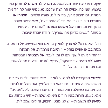
שקטה מרגיעה יותר מכל משפט.
תנו
לילד
משהו
להחזיק
כמו
צעצוע, שמיכה, אפילו החולצה שלכם. מגע פיזי עוזר להוריד את
המתח. גם חיבוק ארוך, בלי מילים, עושה פלאים.
תשירו
או
תספרו
סיפור קצר. לא כדי "להסיח דעת", אלא ליצור שגרה
בתוך חירום.
חזרו
על
משפט
מפתח
: "אנחנו יחד. עכשיו
בטוח." "עשינו בדיוק מה שצריך." חזרה יוצרת יציבות.
הילד לא נרדם? לא צריך להאיץ בו אם הוא מתיישב על הרצפה,
מסתובב או אפילו צוחק – זו תגובה נורמלית.
אל תמהרו
"להחזיר אותו לישון". תנו לו זמן לעבד.
אל תבטיחו
הבטחות
שווא "לא תהיה עוד אזעקה", עדיף: "אנחנו יודעים מה לעשות,
וגם אם תהיה – נגן עליך."
לזכור:
תפקידכם לא להרגיע לגמרי – אלא ללוות. ילדים צריכים
מישהו שיהיה איתם – גם ברגע הכי מלחיץ. ואם תצליחו להיות
נוכחים, גם כשהלב דופק מהר – הם יזכרו אתכם לא כ"מגינים",
אלא כעוגן. הורות בזמן חירום היא לא שלמות – היא נוכחות. גם
כשאין לנו תשובות – יש לנו מבט, חיבוק, ומילים שמכילות.