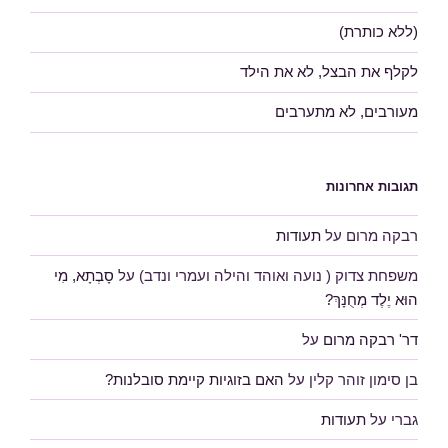
(ללא כותרת)
לקלף את הבצל, לא את הילד
מעורבים, לא מתערבים
תגובות אחרונות
רבקה מרום
על
תעודות
משפחת צדוק ( נועה ואוהד והילה ועמרי ונדב)
על
סָבְתָא, מִי
הוּא יֶלֶד מְחֻנָּךְ?
דר' רבקה מרום
על
בן סימון זוהר קלין
על
האם בזוגיות קיימת סובלנות?
גברי
על
תעודות