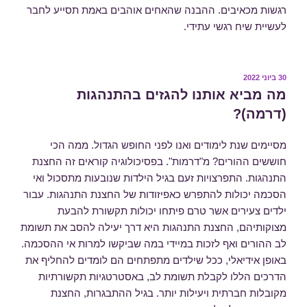
רגשות מכאיבים. ההבנה שהאחים אוהבים באמת תסייע לחבר
לעשיית שיח רגשי עתידי.
30 ביוני 2022
פורסם
ב
מה מביא אותנו להגזים בהתנהגות
(דרמה)?
מסיימים שנת לימודים ואנו לפני החופש הגדול. ממה הכי
חוששים ההורים? מ"דרמות". בפסיכולוגיה קוראים זה החצנת
התנהגות. התפרצויות זעם בגיל הילדות שנובעות מתסכול ואי
הסכמה יכולות להתפרש כאפיזודות של החצנת התנהגות. עבור
ילדים צעירים אשר טרם פיתחו יכולות תקשורת להבעת
מצוקותיהם, החצנת התנהגות היא דרך יעילה להסב את תשומת
לב ההורים ואף לזכות במיידי במה שביקשו למרות אי ההסכמה.
באופן אידיאלי, ככל שילדים מתפתחים הם לומדים להחליף את
הדרכים הללו לקבלת תשומת לב, באסטרטגיות תקשורתיות
מקובלות חברתית ויעילות יותר. בגיל ההתבגרות, החצנת