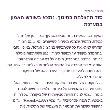
23 בינואר 2024
פורסם
ב
סוד ההצלחה בחינוך, נמצא בשורש האמון
במערכת
תפקוד נכון במסגרת החינוכית משתקף בציר זמן של תהליך
למידה; תלמיד שנמנע מאיחור לשיעורים ומגיע עם הציוד
הנדרש למלא את כל שמתבקש במקצוע הנלמד, באופן עקבי
ובהתמדה מקפיד על תפקוד לימודי, כגון השתתפות פעילה
בכיתה, כתיבה במחברת, מענה על דף עבודה והתנהגות
נאותה. מידת ההבנה של החומר הנלמד או הצלחה ביישומו, הם
רמה נוספת להערכת תפקודו והיא תוצאה של התפקוד
שהזכרתי למעלה.
בכל תקופה של הערכת התפקוד הלימודי, המורה עומד מול
נתוני הערכה שמצוינים על ציר זמן הלמידה. חשוב לבנות
ביטחון עצמי לנוכח חוויות מציאותיות של ביקורת ושל דחייה
באמצעות הגנה אסרטיבית על עצמי (Padesky,1997). עלינו
להקפיד לשפר את המסוגלות העצמית של התלמיד, את