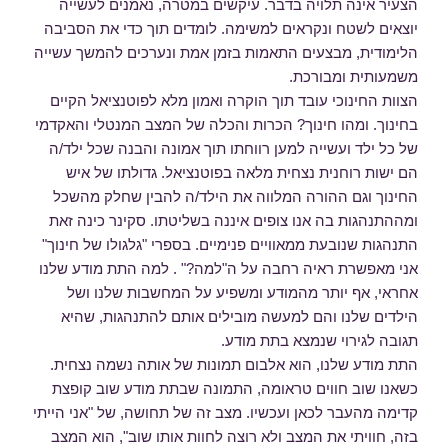
הצעיר אינה תלויה בדבר. עיקשים במטרה, נאמנים לעשייה
יוצאים לשטח ונקראים למשימה. לומדים תוך כדי את הסביבה
הלימודית, מבצעים התאמות בזמן אמת ונערכים להמשך עשייה
משמעותית ומבורכת.
הצוות החינוכי עובד תוך הוקרה ואמון מלא לפוטנציאל הקיים
בחינוך. ומהו חינוך? הכרות והכלה של המצב המנטלי והאקדמי
של כל ילד ועשייה למען רווחתו תוך אמונה והבנה שכל ילד/ה
הם ישות רוחנית נצחית מלאה בפוטנציאל. גדולתו של איש
החינוך וגם ההורה המלווה את הילד/ה להבין שחלק מהשכל
ומההתנהגות בה אנו צופים איננה בשליטתו. סקינר כינה זאת
התנהגות שנובעת ממאוויים פנימיים. בספרי "גלגולו של חינוך"
אני מאפשרת ראיה רחבה על ה"למה?" . למה התת מודע שלנו
אחראי, אף יותר מהמודע ומשפיע על המחשבות שלנו ושל
הילדים שלנו והם למעשה מובילים אותם להתנהגות, שהיא
תגובה לגירוי שנמצא בתת מודע.
התת מודע שלנו, הוא אלבום תמונות של אותה נשמה נצחית.
כשאנו שוב חווים טראומה, התמונה שבתת מודע שוב קופצת
קדימה מהעבר לכאן ועכשיו. מצב זה של תחושה, של "אני הייתי
בזה, חוויתי את המצב ולא רוצה לחוות אותו שוב", הוא המצב