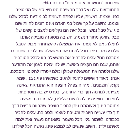
שמכונות "מחשבות אוטומטיות" בתורת הcbt.
ההתוודעות שלנו אל דרך החשיבה הזו היא סוג של מדיטציה
בפני עצמה. ראשית, עלינו לפתח תשומת לב מודעת לסבל שלנו
עצמנו. נחשוב על כך שכול בני האדם אינם רוצים לחוות שום
סוג של סבל נפשי, ובכל זאת הם נקלעים למצבים קשים של
סבל שזועק מתוך הנשמה. חשיבה מסוג זה מובילה אותנו
לחמלה. אם לא נפַתח את המשאלה להשתחרר מכול הסבל
שלנו עצמנו, כיצד נוכל לפתח את המשאלה שהילדים ישתחררו
מסבלם הם? עלינו להרחיב את המשאלה הזו לכלל הסובבים
אותנו, שגם הם חפֵצים באושר. יש לנו יכולת לאמן את התודעה
שלנו ולפתח את המשאלה שכולן וכולם ייפרדו לחלוטין מסבלם.
אנחנו מאוד חוששים להעיז ולהגיב כשמשהו פוגע בנו. שמא
נקרא "חוצפנים". מהי חוצפה? חוצפה היא התנהגות שאינה
מצייתת לנורמה תוך כדי התרסה, ובפרט יש בה חוסר ציות
לסמכות. חוצפה יכולה להיות שלילית, לא מכבדת ומגיעה
מחוסר חינוך ולעומתה ניתן להכיר חוצפה שמהווה פריצת דרך
תוך כדי עשייה חיובית ומטיבה לעצמי ולסביבה. עלינו להכיר
בכבודנו ולשמור עליו מכל משמר. כשאנחנו נעשה זאת ילמדו
מאיתנו ילדנו. חשוב שנשים לב למוצא פינו. נעשה הכל שילדנו