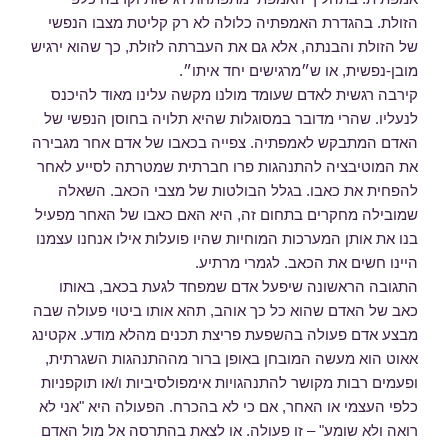
הזולת. בהגדרת האמפתיה כלולה לא רק קליטת מצבו הנפשי
של הזולת והבנתה, אלא גם את העברתה לזולת, כך שהוא ירגיש
מובן-נפשית, או ש״מרגישים יחד איתו״.
קירבה רגשית לאדם שעומד מולנו מקשה עלינו מאוד להיכנס
לנעליו. שהרי מדובר במסוגלות שהיא תלויה בחוסן הנפשי של
האדם המתבקש לאמפתיה. צפייה בכאבו של אדם אחר מגבירה
את המוטיבציה להתנהגות פרו חברתית שמטרתה לסייע לאחר
להפחית את כאבו. בגלל הבולטות של מצבי הכאב. השאלה
שמובילה מחקרים בתחום זה, היא האם כאבו של האחר מפעיל
בנו את אותן המערכות המוחיות שהיו פועלות אילו אנחנו עצמנו
היינו חשים את הכאב. לגמרי מרתיע.
התגובה הראשונה שיפעל אדם שמפחד לגעת בכאב, באותו
כאב של האדם שהוא כל כך אוהב, תהא אותו ביטוי פעולה שבה
מבצע אדם פעולה בהשפעת פריצת תכנים מהלא מודע. אקטינג
אאוט הוא מעשה המובחן באופן ברור מההתנהגות השגרתית,
ופעמים רבות מקושר להתנהגויות אימפולסיביות ו/או תוקפניות
כלפי העצמי או האחר, אם כי לא בהכרח. הפעולה היא "אני לא
רואה ולא שומע" – זו פעולה. או לצאת בהתרסה אל מול האדם