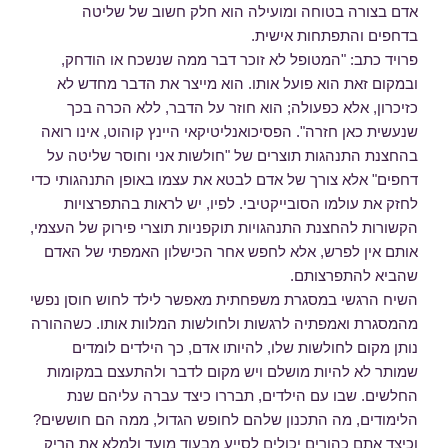
אדם בצורה בטוחה ומועילה הוא חלק חשוב של שליטה
בדחפים והתפתחות אישית.
פרויד כתב: "המטופל לא זוכר דבר ממה שנשכח או הודחק,
ובמקום זאת הוא פועל אותו. הוא מייצר את הדבר מחדש לא
כזיכרון, אלא כפעולה; הוא חוזר על הדבר, ללא הכרה בכך
שנעשית כאן חזרה". הפסיכואנליטיקאי היינץ קוהוט, אינו רואה
בהחצנת התנהגות תוצרים של "חולשות אני וחוסר שליטה על
דחפים" אלא צורך של אדם לבטא את עצמו באופן התנהגותי כדי
לחזק את עולמו הסובייקטיבי. לפיו, יש לראות בהתפרצויות
הקשורות להחצנת התנהגויות תוקפניות תוצרי פירוק של העצמי,
אותם אין לפרש, אלא לחפש אחר הכישלון האמפתי של האדם
שהביא להתפרצותם.
השיח הרגשי במסגרת משפחתית מאפשר לילד לחוש חוסן נפשי
מהמסגרת ואמפתיה לרגשות ולחולשות המלוות אותו. כשההורה
נותן מקום לחולשות שלו, להיותו אדם, כך הילדים לומדים
שמותר לא להיות מושלם ויש מקום לדבר ולהתעצם במקומות
החלשים. שבו עם הילדים, תבררו כיצד עברה עליהם שנת
הלימודים, מה התכנון שלהם לחופש הגדול, ממה הם חוששים?
וכיצד אתם כהורים יכולים לסייע מבעוד מועד ולמלא את הריק