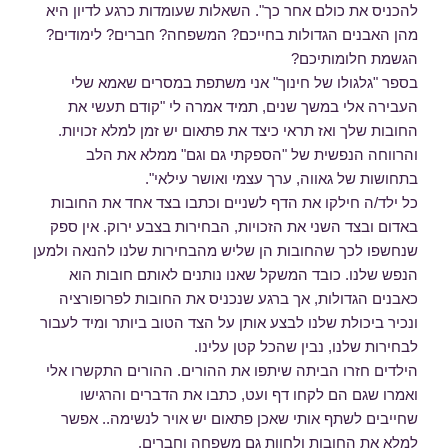
להכניס את כולם אחר כך". השאלות שעומדות כרגע לדיון היא
מהן האבנים הגדולות בחייכם? המשפחה? חברים? לימודים?
הגשמת חלומותיכם?
בספר "גלגולו של חינוך" אני משתפת במסרים שאמא שלי
העבירה אלי במשך שנים, תמיד אמרה לי "קודם תעשי את
החובות שלך ואז תראי כיצד את פתאום יש זמן למלא זכויות.
והרווחה הנפשית של "הספקתי גם וגם" ממלא את הלב
בתחושות של גאווה, ערך עצמי ואושר עילאי".
כל ילד/ה חילקו את הדף לשניים וכתבו בצד אחד את החובות
באדום ובצד השני את הזכויות, הבחירות בצבע ירוק. אין ספק
שנחשפו לכך שהחובות הן שליש מהבחירות שלנו להנאה ולמען
הנפש שלנו. כובד המשקל שאנו נותנים לאותם חובות הוא
כאבנים הגדולות, אך ברגע שנכניס את החובות לפרופורציה
ונכיר ביכולת שלנו לבצע אותן על הצד הטוב ביותר ומיד לעבור
לבחירות שלנו, נבין שהכל קטן עלינו.
הילדים חזרו הביתה שיתפו את ההורים. ההורים התקשרו אלי
ואמרו שגם הם לקחו דף ועט, כתבו את הדברים והרגישו
שחייבים לשתף אותי שאכן פתאום יש אויר לנשימה.. אפשר
למלא את החובות ולחוות גם משפחה וחברים.