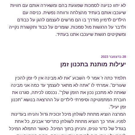
לא יחוו כניעה לסמכות שפוגעת בהם ומשאירה אותם עם חוויות
שיעכבו אותם בעתיד מהצלחה ורווחה נפשית. כניסה עם
הילדים לדמיון מודרך בו הם מרשים לעצמם להגן על כבודם
ולדבר על הרגשות מול סמכות. שומרים על כבוד ותקשורת נקייה
ומשקיטים רגשות שיעכבו אתנו בעתיד.
28 בדצמבר 2023
פורסם
ב
יעילות מותנת בתכנון זמן
תלמיד כתה ז' אמר לי השבוע "את לא מבינה אין לי זמן להכין
שעורים". אמרתי לו "אתה לא מתאר לעצמך עד כמה אני מבינה
שאתה לא מתכנן נכון את הזמן שלך". נכנסנו לכיתה, סגרנו את
חוברת המתמטיקה וסיפרתי לילדים על ההרצאה בנושא "תכנון
זמן יעיל".
המרצה הוציא מתחת לשולחן מיכל זכוכית גדול והניחו בעדינות
לפניו. אחר כך הוציא מתחת לשולחן כתריסר אבנים, כל אחת
בגודל של כדור טניס, והניחן בתוך המיכל. כאשר התמלא המיכל