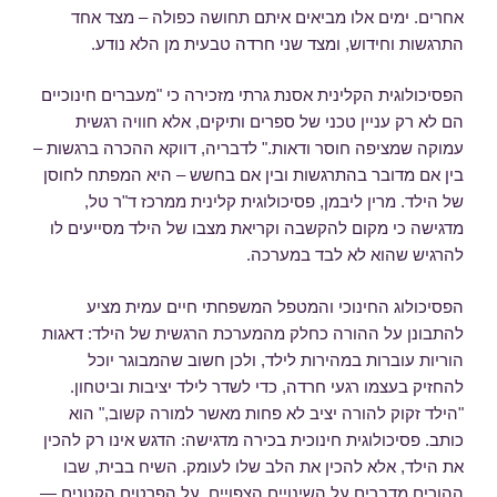
אחרים. ימים אלו מביאים איתם תחושה כפולה – מצד אחד
התרגשות וחידוש, ומצד שני חרדה טבעית מן הלא נודע.
הפסיכולוגית הקלינית אסנת גרתי מזכירה כי "מעברים חינוכיים
הם לא רק עניין טכני של ספרים ותיקים, אלא חוויה רגשית
עמוקה שמציפה חוסר ודאות." לדבריה, דווקא ההכרה ברגשות –
בין אם מדובר בהתרגשות ובין אם בחשש – היא המפתח לחוסן
של הילד. מרין ליבמן, פסיכולוגית קלינית ממרכז ד"ר טל,
מדגישה כי מקום להקשבה וקריאת מצבו של הילד מסייעים לו
להרגיש שהוא לא לבד במערכה.
הפסיכולוג החינוכי והמטפל המשפחתי חיים עמית מציע
להתבונן על ההורה כחלק מהמערכת הרגשית של הילד: דאגות
הוריות עוברות במהירות לילד, ולכן חשוב שהמבוגר יוכל
להחזיק בעצמו רגעי חרדה, כדי לשדר לילד יציבות וביטחון.
"הילד זקוק להורה יציב לא פחות מאשר למורה קשוב," הוא
כותב. פסיכולוגית חינוכית בכירה מדגישה: הדגש אינו רק להכין
את הילד, אלא להכין את הלב שלו לעומק. השיח בבית, שבו
ההורים מדברים על השינויים הצפויים, על הפרטים הקטנים —