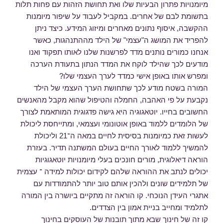
מיומנויות פתרון הבעיות שלו ואת תחושת הזהות עם פחות תלות
בתשומת לבם של אחרים. במקביל לעבוד על שיפור מיומנות
ההקשבה, איסוף נתונים מאחרים ומיזוג המידע. כיצד ניתן
להפריד את המושג ה"עצמי" של הילד מההתנהגות, כאשר
אנחנו כמורים נותנים מדד לפרשנות שלנו לאותו תפקוד ואנו
מודעים לכך שהילד לוקח את המדד הנתון בתעודת הערכה
ומפרש אותו באופן אישי כמדד לערך העצמי שלו?
המורה בשטח מודע לכך שתחושת הערך העצמי של הילד
נקבעת על פי האהבה, החמלה והטיפול שהוא מקבל מהאנשים
החשובים בחייו. יוטאגוגיה היא גישה פדגוגית המותאמת לצורך
של הלומדים ללמוד באופן אוטונומי ועצמאי, ומתייחסת ליכולת
לעשות זאת כמיומנות בסיסית לחיים במאה ה־21 וליכולת
להמשיך ללמוד לאורך החיים בעולם המשתנה תדיר. בעזרת
הוראה דיאלוגית, מורים חונכים בעלי מיומנויות יוטאגוגיות
יכולים לנתב את ההוראה שלהם לקידום יכולות למידה ־ עצמית
של תלמידים שונים ולהכין אותם טוב יותר להתמודדות עם
אתגרי העידן הנוכחי. קו הוראה זה מתקיים ביושרה בין המורה
לתלמיד ומחייב בניית אמון בין הצדדים.
קו זה של חינוך שבא מתוך תובנות של העוסקים בחינוך