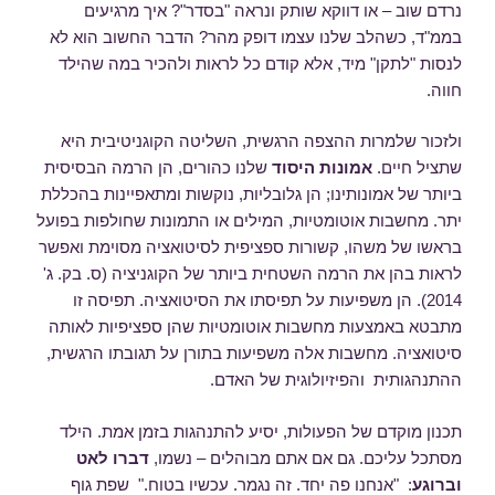
נרדם שוב – או דווקא שותק ונראה "בסדר"? איך מרגיעים
בממ"ד, כשהלב שלנו עצמו דופק מהר? הדבר החשוב הוא לא
לנסות "לתקן" מיד, אלא קודם כל לראות ולהכיר במה שהילד
חווה.
ולזכור שלמרות ההצפה הרגשית, השליטה הקוגניטיבית היא
שתציל חיים.
אמונות היסוד
שלנו כהורים, הן הרמה הבסיסית
ביותר של אמונותינו; הן גלובליות, נוקשות ומתאפיינות בהכללת
יתר. מחשבות אוטומטיות, המילים או התמונות שחולפות בפועל
בראשו של משהו, קשורות ספציפית לסיטואציה מסוימת ואפשר
לראות בהן את הרמה השטחית ביותר של הקוגניציה (ס. בק. ג'
2014). הן משפיעות על תפיסתו את הסיטואציה. תפיסה זו
מתבטא באמצעות מחשבות אוטומטיות שהן ספציפיות לאותה
סיטואציה. מחשבות אלה משפיעות בתורן על תגובתו הרגשית,
ההתנהגותית והפיזיולוגית של האדם.
תכנון מוקדם של הפעולות, יסיע להתנהגות בזמן אמת. הילד
מסתכל עליכם. גם אם אתם מבוהלים – נשמו,
דברו לאט
וברוגע
: "אנחנו פה יחד. זה נגמר. עכשיו בטוח." שפת גוף