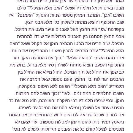
לגמרי ולא ניתן היה להוסיף עוד אבן אחת, הרים המרצה את
מבטו באיטיות אל תלמידיו ושאל: "האם מלא המיכל?" כולם
השיבו "אכן". המרצה המתין מספר שניות והוסיף: "האמנם?" ואז
שוב התכופף והוציא מתחת לשולחן כלי מלא אבני חצץ.
בקפדנות שפך את החצץ מעל לאבנים וניער מעט את המיכל.
אבני החצץ הסתננו בין האבנים הגדולות עד שירדו לתחתית
המיכל. שוב הרים את מבטו המרצה הזקן אל הקהל ושאל "האם
מלא המיכל?" עתה התחילו להבין מאזיניו המבריקים את כוונתו.
אחד מהם השיב: "כנראה שלא!". "נכון" ענה המרצה הזקן. חזר
והתכופף והפעם הוציא מתחת לשולחן סיר מלא בחול. בתשומת
לב שפך את החול אל תוך המיכל. החול מילא את החלל בין
האבנים הגדולות ובין החצץ. פעם נוספת שאל המרצה את
תלמידיו: "האם מלא המיכל?" הפעם ללא היסוס ובמקהלה,
השיבו התלמידים המחוננים: "לא!" "נכון" השיב להם המרצה
הזקן. וכפי שציפו תלמידיו רבי היוקרה והעוצמה, הוא נטל את כד
המים שעמד על השולחן ומילא בהם את המיכל עד לשפתו.
אנו למדים שככל שנראה לנו היום גדוש בהתחייבויות, אם באמת
נתאמץ תמיד ניתן להוסיף זמן למטלות נוספות. ועוד שאם לא
מכניסים למיכל קודם כל את האבנים הגדולות, לעולם לא נוכל