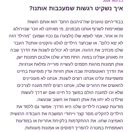
2 בינואר 2024
פורסם
ב
איך נשקיט רגשות שמעכבות אותנו?
בבודיהיזם טוענים שה"גיהנום החם" הוא אותם רגשות
שמאיימות לשרוף אותנו מבפנים. מי מאיתנו לא זוכר שנוירולוג
זה או אחר, אמר לאמא שלו (ולצערו גם נכח ושמע): "מהילד הזה
לא יצא כלום". או שבחצר הילדים לגלגו והקטינו אותנו? העבר
שלנו מכתיב את ההווה. אנחנו לא יכולים לשנות את הדרך שבה
זה מאורגן אצלינו במוח. התת מודע שלנו אלבום תמונות ישן,
אותן תמונות מהוות חסמים לעשייה פורייה ומלאת אנרגיות.
את הדרך האוטומטית שבה אותן חוויות עדין מופיעות בחיינו
ומשפיעות עלינו אנחנו רוצים לשנות. אנחנו לא מעוניינים
להאשים את ההורים שלנו, אנחנו רוצים לתת מענה לצרכים
שלא זכו למענה הולם במשך כל חיינו ואם יש דרך לעשות
שילדנו לא יחוו את אותן רגשות אז חשוב שנעשה.
מודעות קשובה לילדים שלנו היא הדרך. אפשר גם ללמד את
הילדים להקליט מסר קצר וייחודי המשבח את העבודה הרגשית
האמיצה שחוו. את ההתקדמות בלקיחת אחריות או במודעות
האמפתית במטרה להפריך דפוסים או אמונות מעוותות.