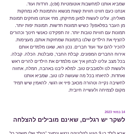
שמביא אותנו למחשבות אוטומטיות (cbt), חרדות ועוד.
אנחנו כעם חווינו חוויות קשות מנשוא והתמונות לא נמחקות
מאליהן. עלינו לעשות למען מחיקתן. מתי אנחנו מוחקים תמונות
מן העבר בפלאפון? כשיש תמונות חדשות. תמונות יפות יותר.
תמונות עם חוויות טובות יותר. זה תפקידנו כאנשי חינוך וכהורים
להציף את הילדים שלנו בתמונות שמחזקות אותם, מעצימות.
להכיר להם עוד ועוד חברים. נכון הוא, שאנו מלמדים אותם
אירוח החברים המפונים. קבלת החבר, סובלנות. הכלה. קבלה.
בכל מצב עלינו לבחון איך אנו מלמדים את הילדים להרים ראש
ולעשות לנו ולסובבים טוב. למלא ליבנו באהבה, חמלה, אחווה
ואחדות. להיאחז בכל מה שעושה לנו טוב. שמביא אותנו
לחשיבה נקייה וטהורה מכאב פיזי או רגשי. להאמין שיש תמיד
מקום לצמיחה ולעשייה חיובית.
14 במאי 2023
פורסם
ב
לשקר יש רגליים, שאינם מובילים להצלחה
אבא לילד בן 9 הגיע לקליניקה נרגש ונסער "הילד שלי משקר כל