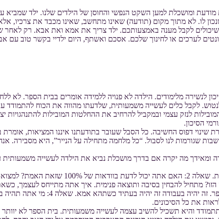
 מודעת ומושכלת למען השקט הנפשי והחוסן של הילדים שלנו. ילד שמביא 
ון לו. לא מתוך מקום (תודעה) שאינו מתחשב, שאינו מכבד את צרכיו, אל
יכולים לקבל מענה באמצעותכם. ילד צריך את אמא ואת אבא. רק לאחר שע
נטים לערכים או לחינוך שלכם. אסכם ואשתף, היום ילדיי בקשר טוב עם אב
יכון לנשירה מלימודים. הילדה לא פנויה ללמידה אומרים בבית הספר. לא ל
נטוש. לקבל כלים לעשייה משמעותית, שלדעתו מהווה את הכוח להתמודד עם
לטות המובילות לנזק עצמי ובמקביל להרחיב את ההחלטות המובילות להתנהגויות 
מי הסיכון.
ינוי דפוס החשיבה. כל הסבל שעובר בתודעתנו איננו המציאות, אומרת בייר
בות שגורמות לנו לסבול. “כל מלחמה מתחילה על הנייר”, היא מסבירה. אנ
ה ומאידך מה יקרה אם בדרך מושכלת נביא את הילדה לעשייה משמעותית עם 
שאלה 1: האם זאת האמת? האם המחשבה שרשמת נכו
ין למחשבה הזו? מתחיל להבחין בסיבה ותוצאה פנימית. איך אתה מתייחס לעצמך
שאם נוותר הילדה לעולם לא תתמודד עם קו
ראות את כל הסיכונים.
ה תתמודד והיא תשכיל להשיב עצמה לעשייה משמעותית. בית הספר לא יוותר ע