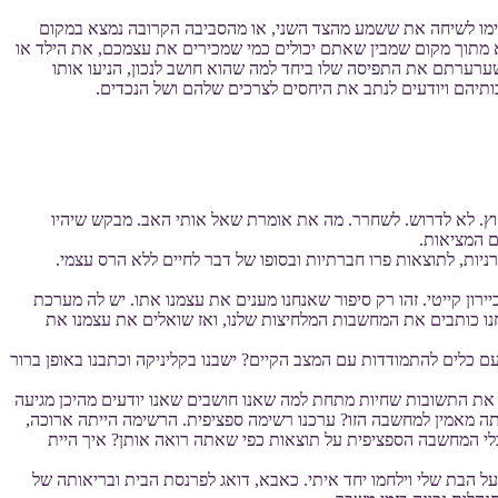
עימו לשיחה את ששמע מהצד השני, או מהסביבה הקרובה נמצא במקום
א מתוך מקום שמבין שאתם יכולים כמי שמכירים את עצמכם, את הילד או
רערתם את התפיסה שלו ביחד למה שהוא חושב לנכון, הניעו אותו
ותיהם ויודעים לנתב את היחסים לצרכים שלהם ושל הנכדים.
לחוץ. לא לדרוש. לשחרר. מה את אומרת שאל אותי האב. מבקש שיהיו
 המציאות.
יצרניות, לתוצאות פרו חברתיות ובסופו של דבר לחיים ללא הרס עצמי.
ון קייטי. זהו רק סיפור שאנחנו מענים את עצמנו אתו. יש לה מערכת
חנו כותבים את המחשבות המלחיצות שלנו, ואז שואלים את עצמנו את
כלים להתמודדות עם המצב הקיים? ישבנו בקליניקה וכתבנו באופן ברור
נה, האם זאת האמת. שאלה 2: האם אתה יכול לדעת בוודאות של 100% שזאת האמת? למצוא את התשובות שחיות מתחת למה שאנו חושבים שאנו יודעים מהיכן מגיעה
, כשאתה מאמין למחשבה הזו? ערכנו רשימה ספציפית. הרשימה הייתה ארוכה,
שי. לא רק עם לימודים ובית ספר. זה יהיה בעבודה זה יהיה בעתיד כשתהא אמא. שאלה 4: מי אתה תהיה בלי המחשבה הספציפית על תוצאות כפי שאתה רואה אותן? איך היית
ל הבת שלי וילחמו יחד איתי. כאבא, דואג לפרנסת הבית ובריאותה של