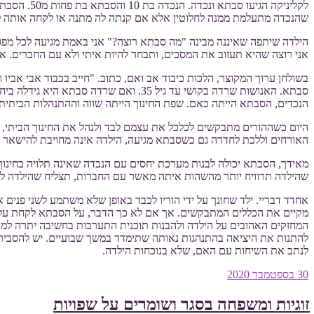
לקליניקה 
שהנכדה מתעלמת ממנה לחלוטין אלא אם קנתה לה מתנה או לקחה אותה למ
הילדה שיתפה שאיננה מבינה "מה סבתא רוצה?" אני באמת מגיעה לכל מפג
אני רוצה שהיא תעזוב את המסכים, ותבחר להיות איתי ולא עם החברים. אנ
בשולחן ערוך המקוצר, הלכות כיבוד אב ואם, כתוב. "חייב בכבוד אבי אביו ו
סבתא. האנושות שרדה בקושי עד גיל 35. 
הנכדים, הסבתא הייתה כאם. שפת החינוך הייתה שווה וההתנהלות הביתית 
היום כשההורים מתבקשים לכלכל את עצמם לבד ולנהל את החינוך הביתי,
האורחים וללכת לחדרה גם כשסבתא מגיעה, הילדה אינה מחויבת להישאר
מאידך, הסבתא יכולה לבנות מערכת יחסים עם הנכדה שאינה תלויה בחינו
שהילדה תרוויח יותר מהשהות איתה מאשר עם החברות, תצליח שהילדה ל
אחדד דבריי. ילד שחונך על ידי הוריו לכבד באופן שלא משתמע לשני פני
מקיים את הכללים המתבקשים. אך אם לא כך הדבר, על הסבתא לקחת על 
המחזקים האהובים על הילדה ולהבנות תוכנית התערבות בחשיבה יתרה למען
להתנות את היציאה בהתנהגות נאותה שתימדד במשך שבועיים. יש להסביר 
לנתב את השיחות עם האם, שלא בנוכחות הילדה.
פורסם
30 בספטמבר 2020
ב
זוגיות ומשפחה בסגר ושומרים על שפויות