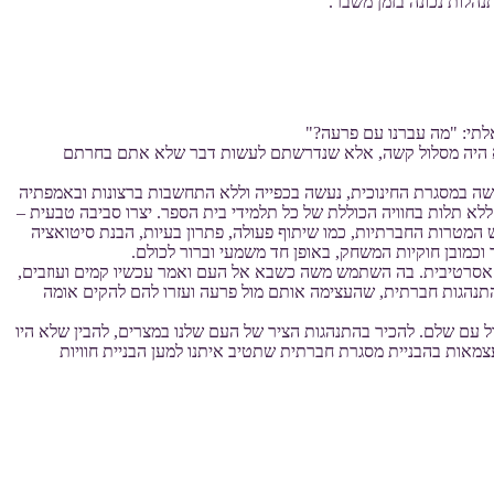
נהלות נכונה בזמן משבר.
לתי: "מה עברנו עם פרעה?"
 לא היה מסלול קשה, אלא שנדרשתם לעשות דבר שלא אתם בחרתם
שה במסגרת החינוכית, נעשה בכפייה וללא התחשבות ברצונות ובאמפתיה
לא תלות בחוויה הכוללת של כל תלמידי בית הספר. יצרו סביבה טבעית –
 המטרות החברתיות, כמו שיתוף פעולה, פתרון בעיות, הבנת סיטואציה
כמובן חוקיות המשחק, באופן חד משמעי וברור לכולם.
ת אסרטיבית. בה השתמש משה כשבא אל העם ואמר עכשיו קמים ועוזבים,
הלו 40 שנה במדבר, אומר שהם הצליחו להבנות חוקים להתנהגות חברתית, שהעצימה אותם מול פרעה ועזרו להם להקים אומה
 עם שלם. להכיר בהתנהגות הציר של העם שלנו במצרים, להבין שלא היו
עצמאות בהבניית מסגרת חברתית שתטיב איתנו למען הבניית חוויות