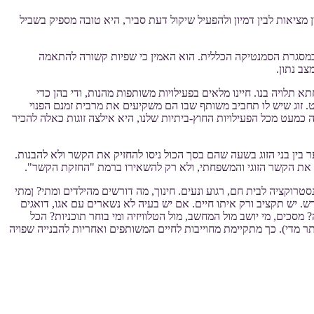
ציאות לבין דמיון ולהפעיל שיקול דעת סביר, היא טובה מספיק בשביל
י במסגרת הסמנטיקה הכללית. הוא האמין כי שפיות קשורה להתאמה
צב נתון.
ה. וכאן הטעות. האיוורור והאתנחתא תלויה בנו. חיינו מלאים בפעילויות משותפות מהנות, ודי בהן כדי
. זוג שיש לו תחביב משותף שבו הם משקיעים את מרבית זמנם הפנוי
מעט מכל הפעילויות החוץ-ביתיות שלנו, היא אילצה זוגות כאלה להכיר
ין בני הזוג בשעה שהם בסך הכול ניסו להחזיק את הקשר ולא להבנות.
ות את הקשר הזוגי והמשפחתי, ולא רק להשאירו ברמת "החזקת הקשר".
טרוקציה לבית חם, רגוע ונעים. חינוך, מה דורשים מהילדים ומתי? ןמתי
. יש תקציב ורק איתו חיים. אם יש בעיה לא נשארים עם אגו, דואגים
מסכים, מי יושב מול המחשב, מול הטלוויזיה ומי בוחר תוכניות? הכל
 מדי). כך מתקיימת מחוייבות לחיים המשותפים ואחריות להבנייה שפויה