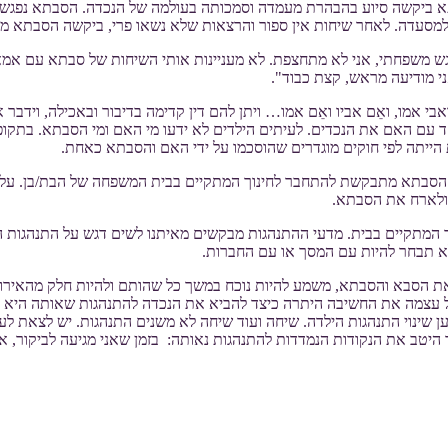
הגיעו סבתא ונכדה. הנכדה בת 10 והסבתא בת פחות מ50. הסבתא ביקשה סיוע בהבהרת מעמדה וסמכותה בע
סעדה. לאחר שיחות אין ספור והרצאות שלא נשאו פרי, ביקשה הסבתא מהנ
ש משפחתי, אני לא מתחצפת. לא מעניינות אותי השיחות של סבתא עם אמא,
י מודיעה מראש, קצת כבוד".
אבי אמו, ואֵם אביו ואֵם אמו… ויתן להם דין קדימה בדיבור ובאכילה, וידב
ואם שרדה סבתא היא גידלה ביחד עם האם את הנכדים. לעיתים הילדים לא ידעו מי האם ומי
הייתה לפי חוקים מוגדרים שהוסכמו על ידי האם והסבתא כאחת.
 הסבתא מתבקשת להתחבר לחינוך המתקיים בבית המשפחה של הבת/בן. על פ
 ולארח את הסבתא.
ך המתקיים בבית. מדעי ההתנהגות מבקשים מאיתנו לשים דגש על התנהגות
א תבחר להיות עם המסך או עם החברות.
ם את הסבא והסבתא, משמע להיות נוכח במשך כל שהותם ולהיות חלק מהאירו
עצמה את החשיבה היתרה כיצד להביא את הנכדה להתנהגות שאותה היא רו
 שינוי התנהגות הילדה. שיחה ועוד שיחה לא משנים התנהגות. יש לצאת ל
היטב את הנקודות הנמדדות להתנהגות נאותה: בזמן שאני מגיעה לביקור,