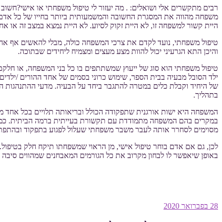
רבים מתקשרים אלי ושואלים: . מה יעזור לי טיפול משפחתי או אישי?חשו
משפחה מהווה את המסגרת החשובה והמשמעותית ביותר בחייו של כל אדם, ע
היית קשור למשפחה זו, לא היית זקוק לסיוע. לא היית נמצא במצב זה או אחר
טיפול משפחתי, נועד לקדם את צרכי המשפחה כולה, מבלי להאשים אף אחד
והיכן התא הגרעיני יכול להוות מצע מעצים ומצמיח ליחידים שבתוכה.
טיפול משפחתי הוא סוג של ייעוץ שמשתתפים בו כל בני המשפחה, או חלק
ילד הסובל מבעיה בבית הספר, שימוש כרוני בסמים של אחד ההורים /ילדי
של היחיד וקבלת כלים במטרה להתגבר ביחד על הבעיה. מדעי ההתנהגות ה
בתהליך.
המשפחה היא ישות אורגנית שתפקודה הכולל ובריאותה תלויים בכל אחד מחב
במקרים בהם המשפחה מתמודדת עם תקשורת בעייתית ברמה הביתית. כמו קשי
מסוימים לסחרר אותה לעבר משבר משפחתי שעלול לפגוע בתפקוד ובהתפתח
לכן, גם אם אדם בוחר טיפול אישי, מן הראוי שמשפחתו תיקח חלק בטיפול.
באופן שיאפשר לו לבחון מקרוב את כל הגורמים המאבחנים שמהווים סיבה לה
פורסם
28 בפברואר 2020
ב