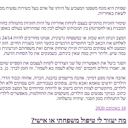
שפיות היא מונח משפטי המצביע על היותו של אדם בעל כשירות נפשית מספק
לשאת באחריות.
שימור הזוגיות מתקיים בעצם לקיחת אחריות על היות הזוגיות מתנהלת בחו
המבנית (או לחסרונהּ) בין תגובותינו לעולם לבין מה שמתרחש בעולם באופן 
המ
לאלחש את הכאב לגבי החוסרים הרגשיים בקשר הזוגי בשגרת החיים. הזוג י
וכמעט ולא עסוקים בהבניית זוגיות שתחזק אותם ואת משפחתם הגרעינית ב
במה שיש, וליתר דיוק במה שאין ביניהם, כשמנקים את כל הסחות הדעת.
הסגר ביטל את האפשרות של שני הצדדים לקחת לעצמם את הספייס שהם זקו
אז, יאמרו גדולים וחכמים "מה שלא לשמה בא לשמה". זה הזמן לברך. כן. 
אהבה אינה מסע דמיוני. אהבה מיישמים בהבנה, הכרה, אחווה וכבוד הדדי. ה
הילדים יודעים שאמא ואבא נחים, עוסקים בעבודתם, והם עסוקים ללא תלות
לילדים, מתקשרים לצוות חרום בישוב או לרווחה ומדווחים על המצב ומבקשים
כתוב. בבוקר נפגשים עם הילדים, משקפים את ההחלטות, מאפשרים לילדים ל
של התנהלות בזמן הסגר. שיהיה בהצלחה.
פורסם
18 באוגוסט 2020
ב
מה יעזור לי טיפול משפחתי או אישי?