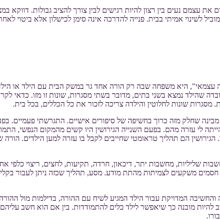
ם את עצמם נעים בין רצון להיות רגישים לבין צורך להציב גבולות. דווקא 
ביל לשינוי אמיתי בבית. פנייה להדרכה אינה סימן לכישלון אלא ביטוי לאחרי
צמאי", היא משפחה שבה רק הורה אחד גר במשק הבית עם הילד או הילדים 
ובדה שהילד נמצא בשני בתים, מדובר בשתי מסגרות, שונות זו מזו. כדאי ל
. מסגרות שונות לחלוטין והילדה צריכה לזכור את כל הכללים, בכל בית.
הייתה לי עזרה מהם. בפעם השנייה הגירושין היו קשים מהמקום הנפשי, התמו
. הגירושין הם תהליך טראומטי שחייבים לקבל בו עזרה למען הילדים. הורה 
ות שליליות, מחשבות יתר, דיכאון, חרדה, תקיעות, לחצים, ריצוי כלפי אחר
חסמים משקעים לצמיתות מהתת מודע. מסע, תהליך שכזה ניתן לעבור בקליני
החשיבה המדויקת עבור הילד המגיע לשיח עם ההורה, בדילמות מול ההורה הש
יב להיות מובנה כך שיאפשר לילד כלים להתמודדות. בין אם הוא חשב עליהם 
ורו.