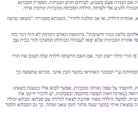
ולמה של הנכדה. הסבתא נפגשת אם הנכדה פעם בשבוע, לעיתים חגים ושבתות. מספרת הסבתא
כדה להגיע אלי לשיחה. הילדה הסכימה מהכרות קודמת איתי.
 אומרת הילדה, אז אני הולכת לחדר". הסבתא מסבירה: "כשאני מגיעה
ר אליהם בלשון כבוד וחשיבות". בתקופת האדם הקדמון לא היה דבר כזה
 הסבתא. בתקופה אחרת הסבתות שלא יצאו לעבודה ובנותיהן המשיכו לגור בבית עם
י הורי הילד יישק דבר. אם האם הרשתה לילדה שלה לעזוב את חדר
 המחוזקת ע"י המבוגר האחראי בקשר הבין אישי. סבתא שתעשה כך
ח, להקפיד על שפה נאותה ומכבדת, אפשר לבוא אליו בטענה כשאינו
אה כנאותה וזאת תעשה בחוכמה ובסבלנות. יש להכיר היטב את
עשייה. למשל: הילדה מאוד אוהבת לצאת לגלידה עם סבתא. סבתא יכולה
 את נמצאת איתי במשך שעה מתוך הזמן שאני שוהה. כך גם הסבתא תלמד