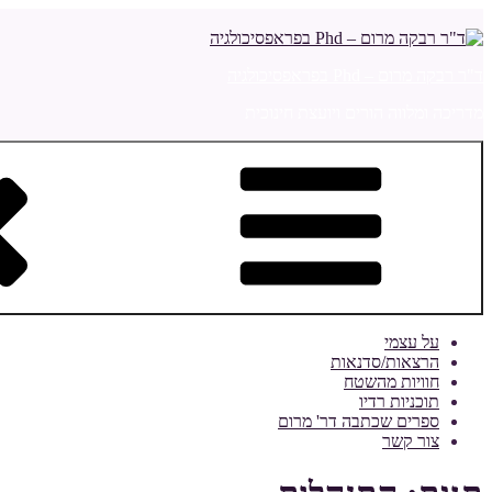
דילוג
לתוכן
ד"ר רבקה מרום – Phd בפראפסיכולגיה
מדריכה ומלווה הורים ויועצת חינוכית
על עצמי
הרצאות/סדנאות
חוויות מהשטח
תוכניות רדיו
ספרים שכתבה דר' מרום
צור קשר