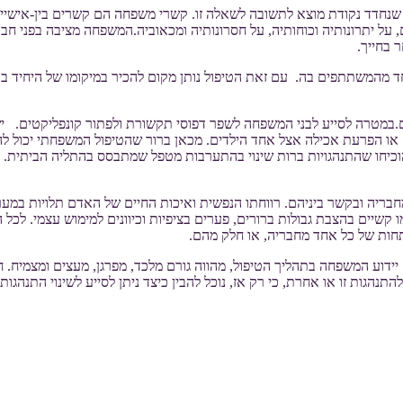
ב שנחדד נקודת מוצא לתשובה לשאלה זו. קשרי משפחה הם קשרים בין-אישיי
ל יתרונותיה וכוחותיה, על חסרונותיה ומכאוביה.המשפחה מציבה בפני חבר
 בחייך.
 מהמשתתפים בה. עם זאת הטיפול נותן מקום להכיר במיקומו של היחיד בת
ם.במטרה לסייע לבני המשפחה לשפר דפוסי תקשורת ולפתור קונפליקטים. י
ם או הפרעת אכילה אצל אחד הילדים. מכאן ברור שהטיפול המשפחתי יכול 
וכיחו שהתנהגויות ברות שינוי בהתערבות מטפל שמתבסס בהתליה הביתית. 
ריה ובקשר ביניהם. רווחתו הנפשית ואיכות החיים של האדם תלויות במערכ
ים בהצבת גבולות ברורים, פערים בציפיות וכיוונים למימוש עצמי. לכל 
ות של כל אחד מחבריה, או חלק מהם.
 יידוע המשפחה בתהליך הטיפול, מהווה גורם מלכד, מפרגן, מעצים ומצמיח.
תנהגות זו או אחרת, כי רק אז, נוכל להבין כיצד ניתן לסייע לשינוי התנהג