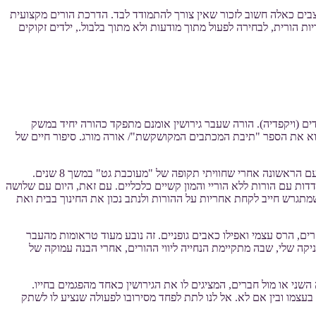
במצבים כאלה חשוב לזכור שאין צורך להתמודד לבד. הדרכת הורים מקצועית
ות הורית, לבחירה לפעול מתוך מודעות ולא מתוך בלבול., ילדים זקוקים
(ויקפדיה). הורה שעבר גירושין אומנם מתפקד כהורה יחיד במשק
קרוא את הספר "תיבת המכתבים המקושקשת"/ אורה מורג. סיפור חיים של
היום, כשאני יודעת שהשליחות שלי בעולם היא להציל משפחות וילדים, אני מבינה שחלק מזה כרוך בחשיפה של סיפורים אישיים. התגרשתי פעמיים. בפעם הראשונה אחרי שחוויתי תקופה של "מעוכבת גט" במשך 8 שנים.
דדות עם הורות ללא הוריי והמון קשיים כלכליים. עם זאת, היום עם שלושה
שמתגרש חייב לקחת אחריות על ההורות ולנתב נכון את החינוך בבית ואת
ים, הרס עצמי ואפילו כאבים גופניים. זה נובע מעוד טראומות מהעבר
קה שלי, שבה מתקיימת הנחייה ליווי ההורים, אחרי הבנה עמוקה של
ני או מול חברים, המציגים לו את הגירושין כאחד מהפגמים בחייו.
בעצמו ובין אם לא. אל לנו לתת לפחד מסירובו לפעולה שנציע לו לשתק