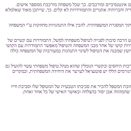
ם אינטנסיביים ומורכבים. כך שכל משפחה מורכבת ממספר אישים.
יה וחברותיה אתגרים והתמודדויות לא קלים. כך, שייתכן מאוד שאלמלא
וך המסגרת המשפחתית. להבין אילו התנהגויות מחוזקות ע"י המשפחה
ש הרבה סיבות לפנייה לטיפול משפחתי.למשל, התמודדות עם קשיים של
להיות קושי של אחד מבני המשפחה והטיפול מאפשר התמודדות עם הקושי
יועץ שמבנה את הטיפול לשינוי התנהגות במעורבות של המשפחה כולה
ות היחסים ובקשרי הגומלין שהוא מנהל.טיפול משפחתי עשוי להועיל גם
הגורמים הללו יש פוטנציאל לערער את היחידה המשפחתית, ובמקרים
 חובת המטפל להכיר את סביבתו הטבעית של המטופל שלו וסביבת חייו
ות שהמהווה אבן יסוד בהצלחה ובאושר האישי של כל אחד ואחת.