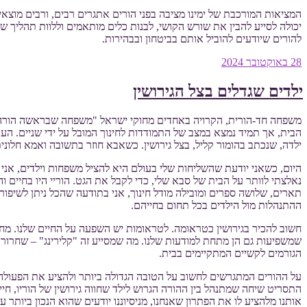
המציאות המורכבת של ימינו מציבה בפני הורים אתגרים רבים, ורבים מוצאי
יכולה לסייע להבין את שורש הקושי, לבנות כלים מותאמים וללוות תהליך שמו
להורים שיודעים להוביל אותם בביטחון ובבהירות.
פורסם
28 באוקטובר 2024
ב
ילדים שגדלים בצל הגירושין
משפחה חד-הורית, הקרויה באחדים מחוקי ישראל "משפחה שבראשה הורה ע
הבית, אך תמיד נמצא במצב של התמודדות לחינוך המובל על ידי שניים. הע
ילדה, שנכתב בהומור קליל, בצל גירושין. כשאבא חוזר בתשובה ואמא חלונית
נאלצתי לוותר על הבית של סבא שלי, כדי לקבל את הגט. הוריי היו בחיים ו
תארים, שלושה ספרים ומובילה מודל חינוך, אני בתודעה שהכל ניתן לשיפור
ההתנהלות מול הילדים בכל תחום בחייהם.
חשוב להכיר בגירושין כטראומה. לטראומות יש השפעה על החיים שלנו. מחשב
שמשפיעות גם הן מתחת למודעות שלנו. מה שמסייע זה "קלירינג" – שחרור 
הגורמים לקשיים המתקיימים בבית.
על ההורים המתגרשים לחשוב על הטובה הגדולה ביותר ולהציע את הפעולה ו
התסריט שיחה שמתנהל בין ההורה הגרוש לילד שחווה גירושין של הוריו, חי
אותנו מלהציע לו את הפתרון שאנחנו, מניסיוננו יודעים שהוא הנכון ביותר עב