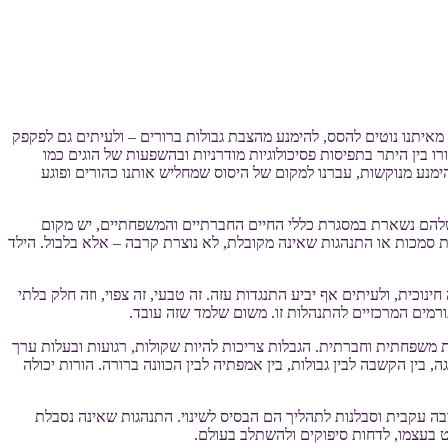
יתנו נוטים להסס, להימנע מהצבת גבולות ברורים – ולעיתים גם לפקפק
ו בין היתר בתפיסות פסיכולוגיות מודרניות ובהשפעות של הוגים כמו
להימנע מנוקשות, עברנו למקום של היסוס שמחליש אותנו כהורים ופוגע
שלהם נשארת במסגרת כללי החיים החברתיים והמשפחתיים, יש מקום
 סמכות או התנהגות שאינה מקובלת, לא נוצרת קרבה – אלא בלבול. הילד
כית, ולעיתים אף יביע התנגדות עזה. זה טבעי, זה צפוי, וזה חלק בלתי
מים המרכזיים להתנהלות זו. משום שלמד שזה עובד.
ת משפחתית וחברתית. הגבלות צריכות להיות שקולות, רגועות ובעלות ערך
 בין הקשבה לבין גבולות, בין אמפתיה לבין הכוונה ברורה. הורות יכולה
בה עקבית וסבלנות לתהליך הם הבסיס לשינוי. התנהגות שאינה נסבלת
וט בעצמו, לדחות סיפוקים ולהשתלב בעולם.