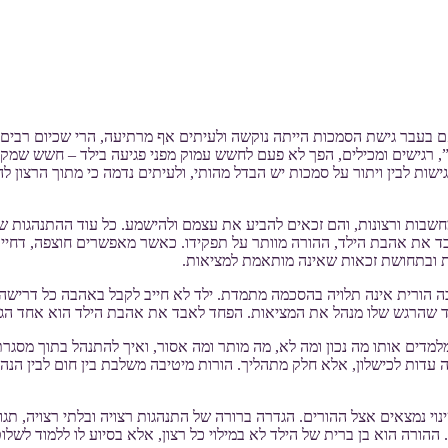
עבר גישת הסמכות הייתה נוקשה ולעיתים אף מרתיעה, הרי שכיום רבים מא
ם”, רגישים ומכילים, הפך לא פעם לחשש עמוק מפני פגיעה בילד – חשש שמקור
גישות לבין ויתור על סמכות יש הבדל מהותי, ולעיתים נדמה כי מתוך הרצון 
חשבות ורצונות, והם זכאים להביע את עצמם ולהישמע. כל עוד ההתנהגות 
ד את אהבת הילד, ההורה מוותר על תפקידו. כאשר מאפשרים חוצפה, דחיית
רות ובתחושת זכאות שאינה מותאמת למציאות.
הורית אינה תלויה בהסכמה מתמדת. ילד לא חייב לקבל באהבה כל דרישה חינו
מד שהרגש שלו מנהל את המציאות. הפחד לאבד את אהבת הילד הוא אחד הגור
למדים אותו מה נכון ומה לא, מה מותר ומה אסור, ואיך להתנהל בתוך מסגר
 עדות לכישלון, אלא חלק מתהליך. הורות מיטיבה משלבת בין חום לבין הנהגה,
וי נמצאים אצל ההורים. הגדרה ברורה של התנהגות רצויה ובלתי רצויה, תגו
ההורה הוא בן ברית של הילד לא במילוי כל רצון, אלא בסיוע לו ללמוד לשל