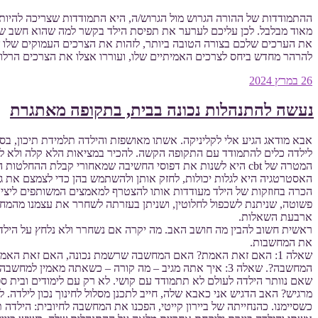
ההתמודדות של ההורה הגרוש מול הגרוש/ה, היא התמודדות שצריכה להיות
מאוד מבלבל. לכן עליכם לערער את תפיסת הילד בקשר למה שהוא חשב שנכ
את הערכים שלכם בצורה הטובה ביותר, לזהות את הצרכים העמוקים שלו ש
להרהר מחדש ביחס לצרכים האמיתיים שלו, ועוררו אצלו את הצרכים הרלוו
פורסם
26 במרץ 2024
ב
נעשה להתנהלות נכונה בבית, בתקופה מאתגרת
אבא מודאג הגיע אלי לקליניקה. אשתו מאושפזת והילדה תלמידת תיכון, בס
לילדה כלים להתמודד עם התקופה הקשה. להכיר במציאות הלא קלה ולא ל
המטרה של cbt היא לשנות את דפוסי החשיבה שמאחורי קבלת ההח
האסטרטגיה היא לגלות יכולות, לחזק אותן ולהשתמש בהן כדי לצמצם את גור
הכרה בחוזקות של הילד מעודדות אותו להצטרף למאמצים המשותפים ליצירת ש
פשוטה, שניתנת לשכפול לחלוטין, ושניתן בעזרתה לשחרר את עצמנו מהמחש
ארבעת השאלות.
ראשית חשוב להבין מה חושב האב. מה יקרה אם נשחרר ולא נלחץ על הילד
את המחשבות.
המחשבה?. שאלה 3: איך אתה מגיב – מה קורה – כשאתה מאמ
מרגיש? האב הדגיש אני כאבא שלה, חייב לתכנן מסלול לחינוך נכון לילדה. ל
כשסיימנו. כהנחייתה של ביירון קייטי, הפכנו את המחשבה לחיובית: הילד