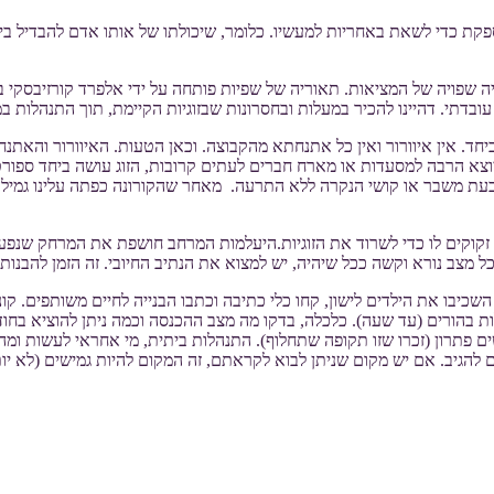
ת כדי לשאת באחריות למעשיו. כלומר, שיכולתו של אותו אדם להבדיל בין מ
ויה שפויה של המציאות. תאוריה של שפיות פותחה על ידי אלפרד קורזיבסק
עובדתי. דהיינו להכיר במעלות ובחסרונות שבזוגיות הקיימת, תוך התנהלות במ
צב הנתון הוא שכזוג או כמשפחה גרעינית, אנחנו מחוייבים להיות 24/14 ביחד. אין איוורור ואין כל אתנחתא מהקבוצ
וצא הרבה למסעדות או מארח חברים לעתים קרובות, הזוג עושה ביחד ספורט
עת משבר או קושי הנקרה ללא התרעה. מאחר שהקורונה כפתה עלינו גמילה כ
קים לו כדי לשרוד את הזוגיות.היעלמות המרחב חושפת את המרחק שנפער ב
בכל מצב נורא וקשה ככל שיהיה, יש למצוא את הנתיב החיובי. זה הזמן להבנ
שכיבו את הילדים לישון, קחו כלי כתיבה וכתבו הבנייה לחיים משותפים. קונס
 בהורים (עד שעה). כלכלה, בדקו מה מצב ההכנסה וכמה ניתן להוציא בחודש
 פתרון (זכרו שזו תקופה שתחלוף). התנהלות ביתית, מי אחראי לעשות ומה? 
הגיב. אם יש מקום שניתן לבוא לקראתם, זה המקום להיות גמישים (לא יותר