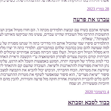
אשתי והילדה בוגרת ולוקחת אחריות מלאה על ההתנהלות שלה. כשיש כיוון, 
פורסם
28 במרץ 2023
ב
עברנו את פרעה
אשתף אתכם בשיח עם קבוצת תלמידים מכתה ז'. הם חזרו מטיול אביב ושאל
התשובות התרכזו מול העובדה שהיינו עבדים, עשינו מה שביקשו מאיתנו
לעשותו?", שאלתי.
התלמידים סיפרו שמי שהוביל אותם היו מדריכי כתה ח' שנתנו מסגרת של
למה שעושה להם טוב (בהבנה שלהם כמתבגרים). תלמידי כתה ח' יצרו מלימו
היא מסלול הטיול ויום הטיול. העלו בפני הכיתה מצבים אמיתיים שיכולים
חברתית קודם נקיטת צעדים לפתרון הסיטואציה ע"י הקשבה וראיית האחר, 
כדי לנהוג בהליך של חשיבה יתרה, המונע באמצעות השכל ולא הרגש, עלי
שיודעת את מטרתה. הכוח החברתי, הגיבוש יכול להביא את הקבוצה למצ
סיפור "יציאת מצרים", הוא סיפור שמאפשר לשקף את מטרות ההתערבות להק
להם כלים להבניית התנהגות אחרת חזקה מול פרעה והגזירות, להבין מהם הת
חיוביות ומעשירות. חג שמח
פורסם
4 בדצמבר 2020
ב
כבוד לסבא וסבתא