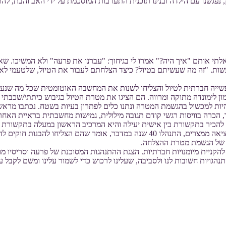
נפגשנו עם הילדה ובנינו תוכנית התערבות המוסכמת על ידי האב והבת, להת
תי אותם "איך היה?" אמרו לי בגיחוך: "עברנו את פרעה" ולא המשיכו. שא
 לעשות. "זה מה שעשיתם בטיול? כיצד הצלחתם לעבור את הטיול, שלטעמי
 עשייה חברתית לטיול והצליחו לשנות את המחשבה האוטומטית שכל מה שנע
ן לימונדה מתוקה ומרווה. הם הציגו את מטרת הטיול כגיבוש כיתתי/שכבתי ל
 להיות למכשול בהגשמת המטרה ונתנו כלים לפתרון בעיות בשטח. נכתבו מראש
הכרה בוויסות רגשי קודם תגובה מילולית, גמישות מחשבתית בראיית האחר ו
נו להכיר בתקשורת בין אישית יעילה והיא המרכיב הראשון במעלה בתקשור
נתן הוראות מפורשות להתארגנות וליציאה. העובדה שהעם קם והתאחד ליציאה ממצרים, התנ
ב של הגשמת מטרת ההצלחה.
ניית מיומנויות חברתיות. הצגת ההתנהגות המסוכנת של פרעה וסריסיו מול
נהגויות חשובות לנו ולסביבה, שעלינו לרכוש כדי לשמור עלינו ומשם לקבל 