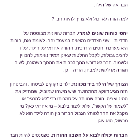
הבריאה של הילד.
למה הורה לא יכול ולא צריך להיות חבר?
יחסי כוחות שונים לגמרי
. חברות שוויונית מבוססת על
הדדיות – שני הצדדים נמצאים במעמד זהה. לעומת זאת, הורות
היא מערכת יחסים היררכית. ההורה אחראי על הילד, עליו
להציב גבולות, לקבל החלטות שאינן תמיד נעימות, להכווין
ולשמור. חבר לא דורש ממך לכבות את המסך בשמונה, לשים
חגורה או לגשת למבחן, הורה – כן.
הצורך של הילד ביד מכוונת
. ילדים זקוקים לביטחון, והביטחון
הזה מגיע דווקא מהתחושה שיש מישהו שמוביל, שמחזיק את
הסיטואציה. הורה שמוותר על סמכותו כדי "לא להרגיז" או
"לשמור על הקשר", עלול ליצור בלבול – מי אחראי כאן? מי
מקבל את ההחלטות? הגבול הברור בין הורה לילד הוא לא
מכשול, הוא עוגן.
חברות יכולה לבוא על חשבון ההורות
. כשמנסים להיות חבר