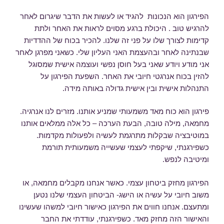
הפירגון הוא הנכונות להגיד או לעשות את הדבר שיגרום לאחר
להרגיש טוב . היכולת ברגע מסוים לראות את האחר ולתת
קדימות לצורך שלו על פני זה שלנו. להכיר בכוח של ההדדיות
שבנתינה לאחר ובהעצמת האני העליון שלי. כשאני מפרגן לאחר
אני מודע ויודע שאני בעל חוסן נפשי ועוצמה אישית שמסוגל
להזין בכוח אנרגטי חיובי את האחר. השפעת הפירגון על
התנהלות אישית ובין אישית גדולה באותה מידה.
פירגון הוא כוח מאד משמעותי שמניע אותנו. מזרים לנו אנרגיה.
מחמאה, מילה טובה, הבעת הערכה – כל אלה ממלאים אותנו
במוטיבציה שבקלות מתרגמת לעשיה ולפעולות מקדמות.
כשפירגנתי, שיקפתי לעצמי שעשייה משמעותית תורמת
ומיטיבה לנפש.
הפירגון מחזק ביטחון עצמי. כאשר אנחנו מקבלים מחמאה, או
משוב חיובי על עשיה או הישג- הביטחון העצמי שלנו נטען
ומתעצם. אנחנו חווים את הפירגון כאישור חיובי למשהו שעשינו
והאישור הזה מחזק מאד. כשפירגנתי, עודדתי את החבר