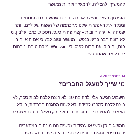
להמשיך ולהצליח. להמשיך ולהיות מאושר.
הפירגון משמח ומייצר אווירה חיובית שמשחררת ממתחים,
ומנקה את האנרגיות שלנו מהכתמה של רגשות שליליים. יותר
שמחה ואווירה חיובית –קצת פחות כעס, תסכול, כאב ועלבון. מי
לא רוצה חבר בריא בנפשו, מאושר וטוב לב? כי אם הוא יהיה
כזה, יהיה לו את הכוח לפרגן לי. Win-win מילה טובה ונוכחות
זה כל מה שמתבקש.
פורסם
14 בנובמבר 2020
ב
מי שייך למעגל החברים?
השבוע הגיעה אלי ילדה בת 10. לא רוצה ללכת לבית ספר, לא
רוצה ללכת למרכז למידה ולא לשום מסגרת חברתית, כי לא
הוזמנה למסיבת יום הולדת. כי הוזמן רק מעגל חברות מצומצם.
המושג חוסן נפשי או עמידות נפשית הם מונחים המתארים
יכולת פסיכולוגית חיובית להתמודד עם מצבי דחק ומשבר,