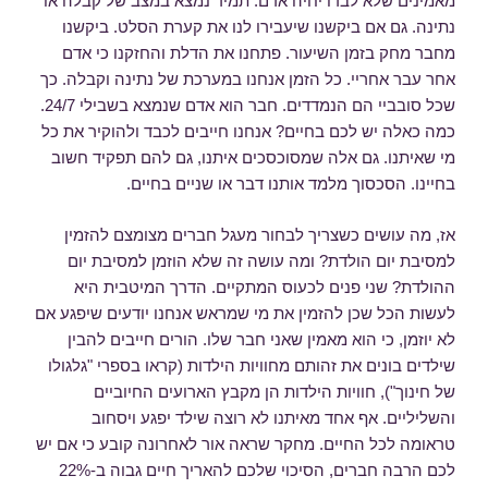
מאמינים שלא לבדו יחיה אדם. תמיד נמצא במצב של קבלה או
נתינה. גם אם ביקשנו שיעבירו לנו את קערת הסלט. ביקשנו
מחבר מחק בזמן השיעור. פתחנו את הדלת והחזקנו כי אדם
אחר עבר אחריי. כל הזמן אנחנו במערכת של נתינה וקבלה. כך
שכל סובביי הם הנמדדים. חבר הוא אדם שנמצא בשבילי 24/7.
כמה כאלה יש לכם בחיים? אנחנו חייבים לכבד ולהוקיר את כל
מי שאיתנו. גם אלה שמסוכסכים איתנו, גם להם תפקיד חשוב
בחיינו. הסכסוך מלמד אותנו דבר או שניים בחיים.
אז, מה עושים כשצריך לבחור מעגל חברים מצומצם להזמין
למסיבת יום הולדת? ומה עושה זה שלא הוזמן למסיבת יום
ההולדת? שני פנים לכעוס המתקיים. הדרך המיטבית היא
לעשות הכל שכן להזמין את מי שמראש אנחנו יודעים שיפגע אם
לא יוזמן, כי הוא מאמין שאני חבר שלו. הורים חייבים להבין
שילדים בונים את זהותם מחוויות הילדות (קראו בספרי "גלגולו
של חינוך"), חוויות הילדות הן מקבץ הארועים החיוביים
והשליליים. אף אחד מאיתנו לא רוצה שילד יפגע ויסחוב
טראומה לכל החיים. מחקר שראה אור לאחרונה קובע כי אם יש
לכם הרבה חברים, הסיכוי שלכם להאריך חיים גבוה ב-22%