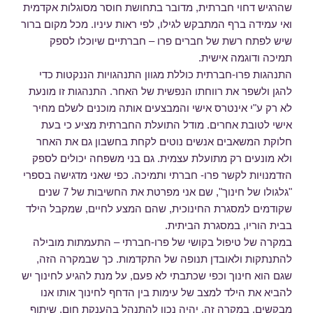
שהרגיש דחוי חברתית, מדובר בתחושת חוסר מסוגלות אקדמית
ואי עמידה ברף המתבקש לגילו, לפי ראות עיניו. מכל מקום ברור
שיש לפתח רשת של חברים פרו – חברתיים שיוכלו לספק
תמיכה ודוגמה אישית.
התנהגות פרו-חברתית כוללת מגוון התנהגויות הננקטות כדי
להגן ולשפר את רווחתו הנפשית של האחר. התנהגות זו מונעת
לא רק ע"י אינטרס אישי והמבצעים אותה מוכנים לשלם מחיר
אישי לטובת אחרים. מודל התועלת החברתית מציע כי בעת
חלוקת המשאבים אנשים נוטים לקחת בחשבון גם את האחר
ולא מונעים רק מתועלת עצמית. גם בני משפחה יכולים לספק
הזדמנויות לקשר פרו- חברתי ותמיכה. כפי שאני מדגישה בספרי
"גלגולו של חינוך", שם אני מפרטת את החשיבות של 7 שנים
שקודמים למסגרת החינוכית, שהם המצע לחיים, שמקבל הילד
בבית הוריו, במסגרת הביתית.
במקרה של טיפול בקושי של פרו-חברתי – התעמתות מובילה
להתנתקות ולאובדן תנופה של התקדמות. כך שבמקרה הזה,
שגם הוא חינוך וכפי שכתבתי לא פעם, על מנת להגיע לחינוך יש
להביא את הילד למצב של עימות בין הדחף לחינוך אותו אנו
מבקשים, במקרה זה, יהיה נכון להתנהל בהענקת חום, שיתוף