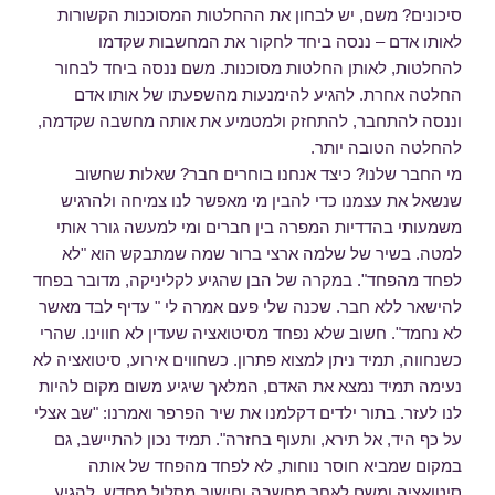
סיכונים? משם, יש לבחון את ההחלטות המסוכנות הקשורות
לאותו אדם – ננסה ביחד לחקור את המחשבות שקדמו
להחלטות, לאותן החלטות מסוכנות. משם ננסה ביחד לבחור
החלטה אחרת. להגיע להימנעות מהשפעתו של אותו אדם
וננסה להתחבר, להתחזק ולמטמיע את אותה מחשבה שקדמה,
להחלטה הטובה יותר.
מי החבר שלנו? כיצד אנחנו בוחרים חבר? שאלות שחשוב
שנשאל את עצמנו כדי להבין מי מאפשר לנו צמיחה ולהרגיש
משמעותי בהדדיות המפרה בין חברים ומי למעשה גורר אותי
למטה. בשיר של שלמה ארצי ברור שמה שמתבקש הוא "לא
לפחד מהפחד". במקרה של הבן שהגיע לקליניקה, מדובר בפחד
להישאר ללא חבר. שכנה שלי פעם אמרה לי " עדיף לבד מאשר
לא נחמד". חשוב שלא נפחד מסיטואציה שעדין לא חווינו. שהרי
כשנחווה, תמיד ניתן למצוא פתרון. כשחווים אירוע, סיטואציה לא
נעימה תמיד נמצא את האדם, המלאך שיגיע משום מקום להיות
לנו לעזר. בתור ילדים דקלמנו את שיר הפרפר ואמרנו: "שב אצלי
על כף היד, אל תירא, ותעוף בחזרה". תמיד נכון להתיישב, גם
במקום שמביא חוסר נוחות, לא לפחד מהפחד של אותה
סיטואציה ומשם לאחר מחשבה וחישוב מסלול מחדש, להגיע