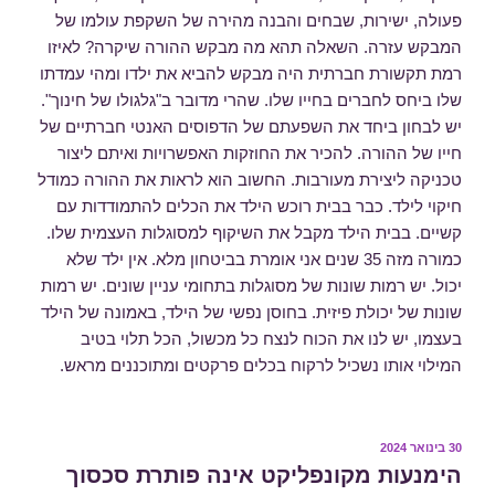
פעולה, ישירות, שבחים והבנה מהירה של השקפת עולמו של
המבקש עזרה. השאלה תהא מה מבקש ההורה שיקרה? לאיזו
רמת תקשורת חברתית היה מבקש להביא את ילדו ומהי עמדתו
שלו ביחס לחברים בחייו שלו. שהרי מדובר ב"גלגולו של חינוך".
יש לבחון ביחד את השפעתם של הדפוסים האנטי חברתיים של
חייו של ההורה. להכיר את החוזקות האפשרויות ואיתם ליצור
טכניקה ליצירת מעורבות. החשוב הוא לראות את ההורה כמודל
חיקוי לילד. כבר בבית רוכש הילד את הכלים להתמודדות עם
קשיים. בבית הילד מקבל את השיקוף למסוגלות העצמית שלו.
כמורה מזה 35 שנים אני אומרת בביטחון מלא. אין ילד שלא
יכול. יש רמות שונות של מסוגלות בתחומי עניין שונים. יש רמות
שונות של יכולת פיזית. בחוסן נפשי של הילד, באמונה של הילד
בעצמו, יש לנו את הכוח לנצח כל מכשול, הכל תלוי בטיב
המילוי אותו נשכיל לרקוח בכלים פרקטים ומתוכננים מראש.
פורסם
30 בינואר 2024
ב
הימנעות מקונפליקט אינה פותרת סכסוך