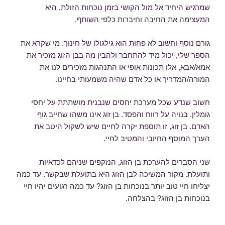
שמרגיש היחיד אל מול הקושי בזמן נוכחות הזולת, היא
המעצימה את החיבה וחיברות כלפי השותף.
גורם נוסף וחשוב לא פחות הוא גילגולו של חינוך. מי שקרא את
הספר שלי, יכול מיד להתחבר ולהבין מה בבן הזוג מזכיר את
אמא/אבא, אלו תכונות אופי או התנהגות מזכירים לנו את
המורה/המדריך או כל אדם שהיה משמעותי בחיינו.
חשוב שנדע שכל מערכת יחסים שנבנית מושתתת על יחסי
גומלין. בנויה על רווח והפסד. בן זוג אינו משהו שחייב גוף
האדם. בן זוג, זו תוספת יקרה לחיים שיש לשקול היטב את
הערך המוסף החיובי והמטיב לחיי.
שני הסברים להערכת בן הזוג, הנזקפים שניהם לכדאיות
ותועלת. מקור המשיכה לבן הזוג היא בתועלת שבקשר. עד כמה
יצליחו חיי טוב יותר בנוכחות בן הזוג? עד כמה רגועים יהיו חיי
בנוכחות בן הזוג? בהצלחה.