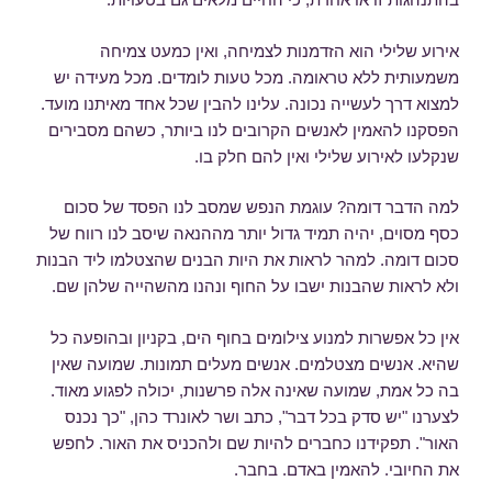
אירוע שלילי הוא הזדמנות לצמיחה, ואין כמעט צמיחה
משמעותית ללא טראומה. מכל טעות לומדים. מכל מעידה יש
למצוא דרך לעשייה נכונה. עלינו להבין שכל אחד מאיתנו מועד.
הפסקנו להאמין לאנשים הקרובים לנו ביותר, כשהם מסבירים
שנקלעו לאירוע שלילי ואין להם חלק בו.
למה הדבר דומה? עוגמת הנפש שמסב לנו הפסד של סכום
כסף מסוים, יהיה תמיד גדול יותר מההנאה שיסב לנו רווח של
סכום דומה. למהר לראות את היות הבנים שהצטלמו ליד הבנות
ולא לראות שהבנות ישבו על החוף ונהנו מהשהייה שלהן שם.
אין כל אפשרות למנוע צילומים בחוף הים, בקניון ובהופעה כל
שהיא. אנשים מצטלמים. אנשים מעלים תמונות. שמועה שאין
בה כל אמת, שמועה שאינה אלה פרשנות, יכולה לפגוע מאוד.
לצערנו "יש סדק בכל דבר", כתב ושר לאונרד כהן, "כך נכנס
האור". תפקידנו כחברים להיות שם ולהכניס את האור. לחפש
את החיובי. להאמין באדם. בחבר.