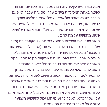
אמא ובת הגיעו לקליניקה. הבת מספרת שיצאה עם חברות
לפיצה באחת המסעדות בישוב שלה, מסעדה שכבר לא פעם
ביקרה בה באישורה של אמא. "אפילו אמא המליצה שנלך
לפיצה הזו", אמרה הילדה. האם אומרת "נכון, אבל הפעם לא
שיתפה אותי מי החברים שיהיו נוכחים". הבת אומרת ש"אמא
פשוט מחפשת על מה לריב".
חשוב שנבין את חשיבות המפגש לשיחה על הקונפליקט (מצב
של יריבות, חוסר הסכמה). הרי העימות (הגורם לריב שיצר את
הסכסוך) נובע מאכפתיות יתרה לאדם שממול. אם הבת לא
הייתה חשובה ויקרה לאם, לא היה מתקיים הקונפליקט. עיקרון
חשוב זה חייב להאמר עוד בטרם נתחיל ביישוב הסכסוך.
חשוב להבין שלא כל אמונת ליבה היא בהכרח אמת ושניתן
להעמיד למבחן כל אמונה ואמונה. חשוב לאסוף ראיות בעד ונגד
האמונה. ועוד להגביר את המודעות והתובנה כי גם אם אחרים
חושבים ומאמינים בדרך מסוימת זו לאו דווקא האמונה הנכונה
לי. שינוי העמדה אל מול אותה אמונה, אל מול אותה אמת, איננו
ענין של "הכל או לא כלום" ושינוי קטן יכול להשפיע השפעה
עצומה על מערכות היחסים עם אנשים.