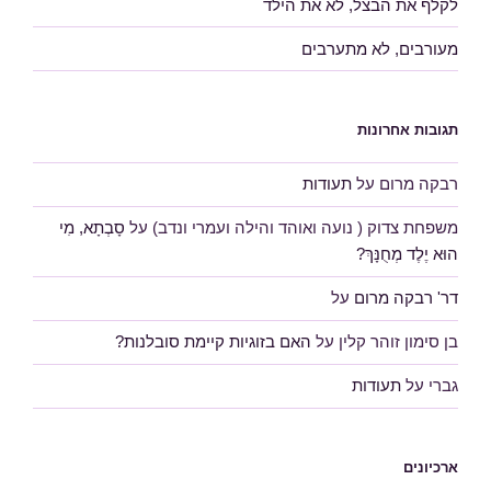
לקלף את הבצל, לא את הילד
מעורבים, לא מתערבים
תגובות אחרונות
רבקה מרום
על
תעודות
משפחת צדוק ( נועה ואוהד והילה ועמרי ונדב)
על
סָבְתָא, מִי
הוּא יֶלֶד מְחֻנָּךְ?
דר' רבקה מרום
על
בן סימון זוהר קלין
על
האם בזוגיות קיימת סובלנות?
גברי
על
תעודות
ארכיונים