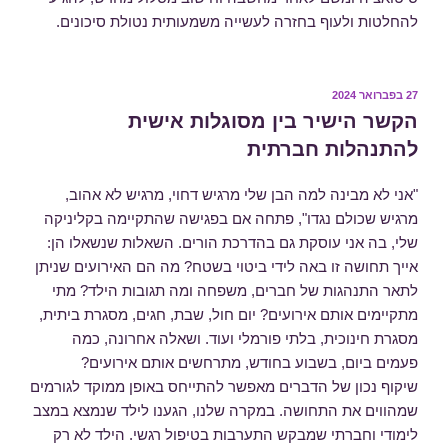
להחלטות ולעוף בחזרה לעשייה משמעותית נטולת סיכונים.
פורסם
27 בפברואר 2024
ב
הקשר הישיר בין מסוגלות אישית
להתנהלות חברתית
"אני לא מבינה למה הבן שלי מרגיש דחוי, מרגיש לא אהוב,
מרגיש שכולם נגדו", פתחה אם בפגישה שהתקיימה בקליניקה
שלי, בה אני עוסקת גם בהדרכת הורים. השאלות שנשאלו הן:
אייך תחושה זו באה לידי ביטוי בשטח? מה הם האירועים שניתן
לתאר התנהגות של חברים, משפחה ומה תגובות הילד? מתי
מתקיימים אותם אירועים? יום חול, שבת, חגים, מסגרת ביתית,
מסגרת חינוכית, בלתי פורמלי ועוד. ושאלה אחרונה, כמה
פעמים ביום, בשבוע בחודש, מתרחשים אותם אירועים?
שיקוף נכון של הדברים מאפשר להתייחס באופן ממוקד לגורמים
שמהווים את התחושה. במקרה שלנו, הגענו לילד שנמצא במצב
לימודי וחברתי שמבקש התערבות בטיפול רגשי. הילד לא רק