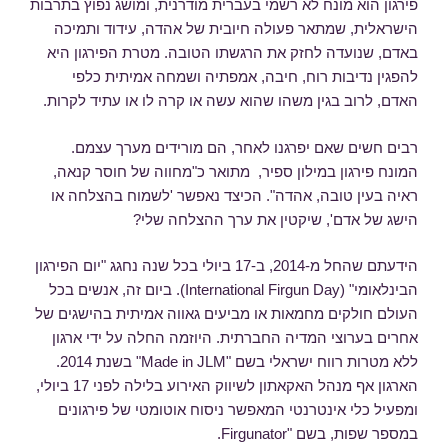
פירגון הוא מונח לא רשמי בעברית מודרנית, ומושג נפוץ בתרבות
הישראלית, שמתאר פעולה חיובית של אהדה, עידוד ותמיכה
באדם, שנועדה לחזק את הרגשתו הטובה. מטרת הפירגון היא
להפגין נדיבות רוח, חיבה, אמפתיה ושמחה אמיתית כלפי
האדם, לרוב בגין משהו שהוא עשה או קרה לו או עתיד לקרות.
רבים חשים שאם יפרגנו לאחר, הם מורידים מערך עצמם.
המונח פירגון במילון ספיר, מתואר כ"מחווה של חוסר קנאה,
ראיה בעין טובה, אהדה". הכיצד נאפשר 'לשמוח בהצלחה או
הישג של אדם', שיקטין את ערך ההצלחה שלי?
הידעתם שהחל מ-2014, ב-17 ביולי בכל שנה נחגג "יום הפירגון
הבינלאומי" (International Firgun Day). ביום זה, אנשים בכל
העולם חולקים מחמאות או מביעים גאווה אמיתית בהישגים של
אחרים בערוצי המדיה החברתית. היוזמה החלה על ידי ארגון
ללא מטרות רווח ישראלי בשם "Made in JLM" בשנת 2014.
הארגון אף מנהל האקאתון לשיווק האירוע בלילה לפני 17 ביולי,
ומפעיל כלי אינטרנטי המאפשר ניסוח אוטומטי של פירגונים
במספר שפות, בשם "Firgunator.