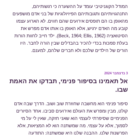
המודל הקוגניטיבי עומד על ההשערה כי רגשותיהם,
התנהגויותיהם ותגובותיהם הפיזיולוגיות של בני אדם מושפעים
מהאופן בו הם תופסים אירועים שהם חווים. לא הארוע עצמו
קובע מה האדם ירגיש, אלא האופן בו אותו אדם מפרש את
הסיטואציה (Beck, 1964; Ellis, 1962). ילד חייב לחוות הורות
בעלת סמכות בכדי להכיר בהבדלים שבין הורה לחבר. היו
הורים של הילדים שלכם ולא חברים שלהם, למענם.
פורסם
3 בדצמבר 2024
ב
אל תאמינו בסיפור פנימי, תבדקו את האמת
שבו.
סיפור פנימי הוא מחשבה שחוזרת שוב ושוב. הדרך שבה אדם
קולט, מבין ומפרש את העולם ואירועים סביבו. אחד הסיורים
הפנימיים שסיפרתי לעצמי הוא שאני חזקה, שאין לי על מי
לסמוך, אלא על עצמי. מה שמשתנה הוא לא המציאות, אלא
הפרשנות שלנו. ההבנה שלנו היא שמשתנה: התודעה