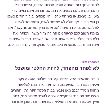
להיות איתך בזמן שאתה סובל. ערבות הדדית, הקשבה וכל
התבחינים שכתבו כבונים את המושג חברות, אינם באים לידי
ביטוי בווטצאפ, או בשיחת טלפון. היו נוכחים. ביקור חולים כשמו
כן הוא ביקור. אף חולה לא יתקשר לאדם, שמתקשר לשאול
לשלומו ומסכם את השיחה "אם אתה צריך משהו, תתקשר". אם
באמת חשוב לכם לראות אם החולה צריך משהו, תפתחו את
דלת ביתו. תלכו לראות אותו. תהיו שם בשבילו. חברות אמיתית
אינה חברות בווטצאפ או בקבוצות פייסבוק. ושרק נהיה בריאים.
פורסם
2 באפריל 2024
ב
לא לפחד מהפחד, להיות החלטי ומושכל
הורים מודאגים הגיעו לקליניקה. הבן שלהם הושעה עקב
אלימות עם חבר מהשכבה. הילד אתו נגרר בנם לאלימות,
מהווה מטרד לבנם מאז נפגשו בבית הספר הקהילתי. ההורים
הגיעו יחד עם בנם והתקיימה שיחה להכיר מקרוב מתי, כמה
ואייך מגיעה ההתנהגות האלימה עם אותו חבר. הובן שמדובר