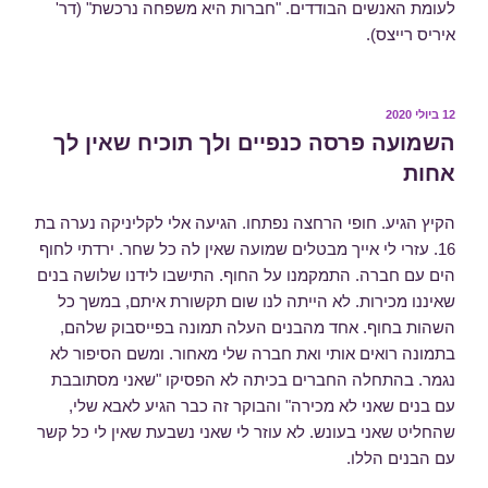
לעומת האנשים הבודדים. "חברות היא משפחה נרכשת" (דר'
איריס רייצס).
פורסם
12 ביולי 2020
ב
השמועה פרסה כנפיים ולך תוכיח שאין לך
אחות
הקיץ הגיע. חופי הרחצה נפתחו. הגיעה אלי לקליניקה נערה בת
16. עזרי לי אייך מבטלים שמועה שאין לה כל שחר. ירדתי לחוף
הים עם חברה. התמקמנו על החוף. התישבו לידנו שלושה בנים
שאיננו מכירות. לא הייתה לנו שום תקשורת איתם, במשך כל
השהות בחוף. אחד מהבנים העלה תמונה בפייסבוק שלהם,
בתמונה רואים אותי ואת חברה שלי מאחור. ומשם הסיפור לא
נגמר. בהתחלה החברים בכיתה לא הפסיקו "שאני מסתובבת
עם בנים שאני לא מכירה" והבוקר זה כבר הגיע לאבא שלי,
שהחליט שאני בעונש. לא עוזר לי שאני נשבעת שאין לי כל קשר
עם הבנים הללו.