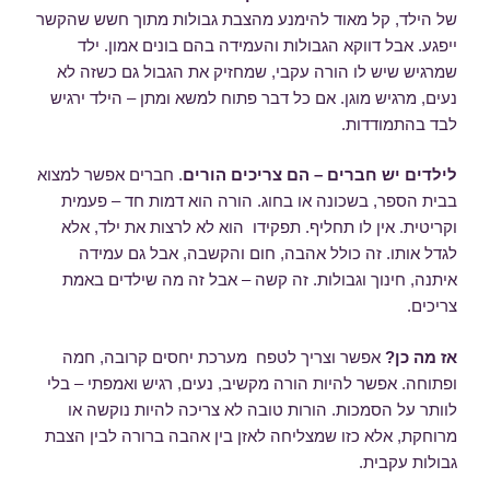
של הילד, קל מאוד להימנע מהצבת גבולות מתוך חשש שהקשר
ייפגע. אבל דווקא הגבולות והעמידה בהם בונים אמון. ילד
שמרגיש שיש לו הורה עקבי, שמחזיק את הגבול גם כשזה לא
נעים, מרגיש מוגן. אם כל דבר פתוח למשא ומתן – הילד ירגיש
לבד בהתמודדות.
לילדים יש חברים – הם צריכים הורים
. חברים אפשר למצוא
בבית הספר, בשכונה או בחוג. הורה הוא דמות חד – פעמית
וקריטית. אין לו תחליף. תפקידו הוא לא לרצות את ילד, אלא
לגדל אותו. זה כולל אהבה, חום והקשבה, אבל גם עמידה
איתנה, חינוך וגבולות. זה קשה – אבל זה מה שילדים באמת
צריכים.
אז מה כן?
אפשר וצריך לטפח מערכת יחסים קרובה, חמה
ופתוחה. אפשר להיות הורה מקשיב, נעים, רגיש ואמפתי – בלי
לוותר על הסמכות. הורות טובה לא צריכה להיות נוקשה או
מרוחקת, אלא כזו שמצליחה לאזן בין אהבה ברורה לבין הצבת
גבולות עקבית.