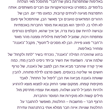
באלימות שמתפרצת בזמן שה"חבר" מתוסכל מאי הצלחה
בלימודים, בספורט ובאינטראקציות עם חברים משותפים. אותה
התפרצות מגיעה לעיתים קרובות, כמעט מדי יום. הבן של
ההורים המודאגים טוענים וכך מאשר הבן, שהתסכול אף פעם
לא תלוי בו, להיפך הוא מבטא את מוסר החברות באכפתיות
ובגישה להיות שם בעת צרה, אך איך שהוא, הקלפים נטרפים
ומתפתח ויכוח, שמוביל לאלימות מילולית וממנה מהר מאוד
ה"חבר" פוגע פיזית. הבן לא מסכים ל"חטוף", מקבל "ג'אננה"
ומחזיר באלימות.
ברגע שהוזכרה המילה "ג'אננה", נזכרתי בשיר "לתת ולקחת" של
שלמה ארצי. השמעתי את השיר וביחד ניסינו להבין מתי, כמה
ואייך קורה שהחבר מביא את הבן למצב של ג'אננה, של טרוף
חושים ואי שליטה בכעסים. משם פרצנו לדלת פתוחה, להבין
שאותה ג'אננה מביאה את הבן "ליפול על התחת". לאבד
מזקיפות קומתו. ממקום שאני החזק ובא למצוא מוצא להרגיע
ולהיות המוביל לרוגע ושלווה, מוצא את עצמיו מתרסק מול
מילים קשות ולא מוקירות את המוסר והחברות.
הרצף חבר – מחשבות – החלטות, מאפשר להתגבר על
החלטות שגויות: איזה חבר ממלא אותי בהתנהגות עתירת