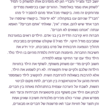
יושב לבד ומצייר וחבריי הגן לא מזמינים אותו למשחק כי תמיד
"לשחק אתו נגמר באלימות". ההורים ישבו בכיסאות נפרדים
ומרוחקים זה מזה. ביקשתי מכל אחד מהם להסביר לי מהו
"חבר"? שניהם ענו במקהלה: "לא יודע/ת". ביקשתי שיספרו על
חבר אחד שיש להם, אמרו: "אין". שאלתי "אתם חברים?" האמא
ענתה: "אנחנו נשואים לא חברים".
חברות היא קירבה הדדית בין בני אדם. הילדים רואים במערכות
שסביבם מודל חיקוי. ילד מגיל 0 שקולט שמתקיים בסביבתו
תהליך הטמעה תרבותית של פרט בסביבתו, יכיר וידע את
חשיבות החברות. מיומנות חברתית נלמדת מהיום בו הילד נולד.
הילד נולד עם יצר החיקוי וצמא ללמידה.
חשוב לקיים מדי יום משחק משותף, לשתף את הילד בחוויות
הילדות שלכם ולקיים שיח תקשורתי. לא רק לשמוע את הילד,
אלא להרבות בשאלות להרחבת השיח. להקשיב לילד כשמספר
חוויות מהגן על אינטראקציה בין חברים, לתת מקום לביטוי
רגשות, לשבח על הערכה עצמית בהתנהלות נאותה בין חברים.
לבחון אם הילד אכן משקף נכון סיטואציות חברתיות וכיצד הוא
מפרש אותן. שהרי כולנו מכירים מלכודות חשיבה שאינן אמת
והן תוצר של חוויות עבר ו/או פרשנות של חברים או מבוגרים,