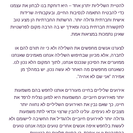
להטיית השליליות יתרון אחד – היא דוחקת בנו לבחון את עצמנו
כדי להבטיח התאמה לנסיבות החיים, ובעקבותיה שרידות
אישית וחברתית גדולה יותר. הרשתות החברתיות הן מצע טוב
לתקשורת חברתית בונה ומאידך יש בה הרבה מקום לפרשנויות
שאינן נתמכות במציאות אמת.
לצערנו אנשים מחפשים את השלילה ולא כי זה תורם להם או
לחברה, אלא מכיוון שבחיפוש השלילה אנחנו מאמינים שאנחנו
ממזערים את הסיכון שנכנס אנחנו, לתוך המקום הלא נכון לנו.
כשאנחנו מחפשים מה האחר לא עשה נכון, יש במהלך מן
אמירה "אני שם לא אהיה".
אירועים שליליים בחיינו מעוררים אותנו לחפש בהם משמעות
יותר מאירועים חיוביים. המשמעות היא למען נצליח לרפד את
חיינו, כך שאם נבין את האירועים השליליים לא נחווה יותר
מצבים לא נעימים. עלינו להבין שרצוי וכדאי לתת משמעות
גדולה יותר לאירועים חיוביים ולהגדיל את החשיבה ליישומם ולא
לעשות בלחפש איפה אנשים אחרים טועים וכמה אנחנו טועים
בהתנהגות זו או אחרת, כי החיים מלאים גם בטעויות.