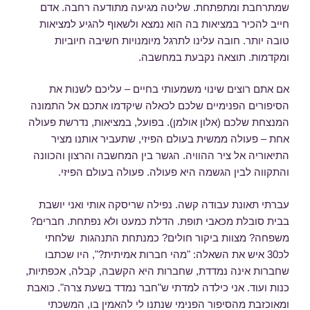
שמתרחבת ומתפתחת. שליטה מגיעה מתודעה רחבה. אדם
חייב להכיר במציאות בה הוא נמצא ולשאוף להגיע למציאות
טובה יותר. חובה עלינו לתרגל מיומנויות חשיבה חיוביות
ומקדמות. תוצאה נקבעת במחשבה.
אם אתם רוצים שינוי משמעותי בחיים – עליכם לשנות את
הסיפורים הפנימיים שלכם לכאלה שיקדמו אתכם אל התמונה
המנצחת שלכם (אלון אולמן). בפועל, במציאות, נדרשת פעולה
אחת – פעולה ממשית בעולם הפיזי, שתעביר אותנו מציר
התיאוריה אל ציר ההוויה. הגשר בין המחשבה והרצון והכוונה
והתקווה לבין הגשמה היא פעולה. פעולה בעולם הפיזי.
עברתי תאונת עבודה קשה. נפילה שריסקה אותי ואני יושבת
בבית סובלת מכאבי תופת. הדלת כמעט ולא נפתחת. חברים?
משפחה? מצוות ביקור חולים? כמנתחת התנהגות שלחתי
לכ30 איש את השאלה: "מהי חברות אמיתית?", היו שכתבו
שחברות אינה נמדדת, שחברות היא הקשבה, קבלה, אכפתיות,
כנות ועוד. אני כילדה למדתי ש"חבר נמדד בשעת צרה". כואבת
ומאוכזבת מהסיפור הפנימי שנתנו לי להאמין בו, המשכתי