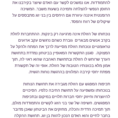
להתמודדות. אנו נמשכים לקשר עם האדם שיוצר בקירבנו את
החוסן הנפשי להצלחה ותמיכה בשעות משבר. המשיכה
הרומנטית איננה עיוורת וגם היחסים בין בני זוג מתבססים על
שיקולים של רווח והפסד.
נוכחותו של הזולת אינה מרגיעה רק בינקות. ההתחברות לזולת
בקרב אנשים מבוגרים גוברת כשהם נרגשים עקב ארועים
טראומטיים ונוכחות הזולת מסייעת לרכך את המתח ולהקל על
המצוקה. סגנון התקשרות המאופיין בביטחון נמדדת בתחושת
הערך שרוחש לו הזולת ובתחושת האהבה שהוא ראוי לה, תוך
אמון מלא בכוונותיו הטובות של הזולת. אופי זה של תקשורת
מפתח יחסי קירבה המלווים בהרגשת נוחות רגשית.
תכיפות המפגש עם הזולת מגבירה את תחושת הנוחות
בנוכחותו ומשפיעה על תחושת החיבה כלפיו. הסיכויים
להיווצרות וחיזוק יחסי חברות תלויים במיקום ובתכיפות
המפגשים. חשיפה של שני בני הזוג לקשיים והתמודדות מולם,
תוך תמיכה הדדית והכלה, מחזקים את הביטחון שאכן מדובר
בחבר לחיים והוא האדם הנכון להוות בן זוג. תחושת ההקלה