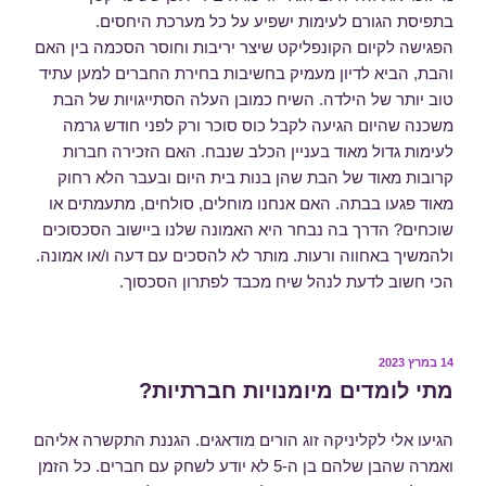
בתפיסת הגורם לעימות ישפיע על כל מערכת היחסים.
הפגישה לקיום הקונפליקט שיצר יריבות וחוסר הסכמה בין האם
והבת, הביא לדיון מעמיק בחשיבות בחירת החברים למען עתיד
טוב יותר של הילדה. השיח כמובן העלה הסתייגויות של הבת
משכנה שהיום הגיעה לקבל כוס סוכר ורק לפני חודש גרמה
לעימות גדול מאוד בעניין הכלב שנבח. האם הזכירה חברות
קרובות מאוד של הבת שהן בנות בית היום ובעבר הלא רחוק
מאוד פגעו בבתה. האם אנחנו מוחלים, סולחים, מתעמתים או
שוכחים? הדרך בה נבחר היא האמונה שלנו ביישוב הסכסוכים
ולהמשיך באחווה ורעות. מותר לא להסכים עם דעה ו/או אמונה.
הכי חשוב לדעת לנהל שיח מכבד לפתרון הסכסוך.
פורסם
14 במרץ 2023
ב
מתי לומדים מיומנויות חברתיות?
הגיעו אלי לקליניקה זוג הורים מודאגים. הגננת התקשרה אליהם
ואמרה שהבן שלהם בן ה-5 לא יודע לשחק עם חברים. כל הזמן