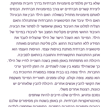
שלא בדיוק מלמדים מיומנויות חברתיות בדרך חיובית ומחזקת.
ליצירת קשרים חברתיים יש צורך במיומנויות חברתיות. הבסיס
לאותם מיומנויות מתחיל בשאלה: האם הילד הבין את הבעיה?
האם הילד עיבד את הסיטואציה החברתית שהתנהלה והאם
הצליח לפלוט את העיבוד באופן שיאפשר לו לפתור את הבעיה.
העיבוד החושי מתקיים מקליטת המצב ועד לעיבודו במיינד של
הילד. המיינד הוא השכל הישר של הילד שהצליח לעבד את
המידע ללא התערבות הרגש. ולכן פליטת הנתונים מאותה
סיטואציה חברתית מותנת בוויסות עצמי. הוויסות העצמי הוא
ארגון ההתנהגות התקשורתית והתגובה בהתאם לסביבה.
היכולת הזו מתפתחת באופן מואץ בשנה השנייה לחייו של הילד.
כך שכשהילד נמצא בין שנה לשנתיים, זה הזמן לחינוך ערכי
החברות. הילד צופה בנו בבית וצופה במסגרת החינוכית בה
הוא נמצא. צופה וקולט. קולט ומפנים. תאוריית המיינד משקפת
את הקושי להבין אנשים אחרים. היכולת להבין שלאחרים יש
כוונות, רצונות אחרים משלי.
נסכם ונדגיש, הילדים שלנו חייבים להיות שותפים
באינטראקציות חברתיות. הן באופן בשטח והן מסיפורים שלכם
כהורים וסיפורים הכתובים בספרים. הסיפורים שתספרו לילדים