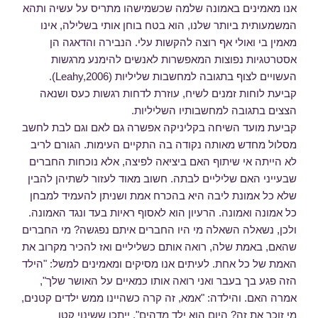
אנו מאמינים באמונה שלמה שכשמישהו מתריס על עשיה ותהא
המשמעותית ביותר שלנו, הוא בטח בוחן אותי בשלילה, אינו
מאמין בי ואולי אף רוצה להקשות עלי. הנבירה והדאגה הן
אסטרטגיות נפוצות המאפשרות לאנשים להימנע מרגשות
העשויים לצוף בתגובה למחשבות שליליות (Leahy,2006).
קביעת לוחות זמנים לשיח, עוזרת לדחות רגשות כעס ושנאה
הצצים בתגובה למחשבותיו השליליות.
קביעת מועד השיחה בקליניקה אפשרה גם לאם וגם לבת לחשב
מסלול מחדש מאותה נקודה בה התקיים העימות. הגורם לריב
לא הייתה אי שיתוף האם ביציאה לפיצה, אלא נוכחות החברים
שבעייני האם שליליים לבתה. חשוב מאוד לעזור לשתיהן להבין
שלא כל אמונת ליבה היא בהכרח אמת ושניתן להעמיד למבחן
כל אמונה ואמונה. הרעיון הוא לאסוף ראיות בעד ונגד האמונה.
ולכן, נשאלה השאלה מי היו החברים איתם נפגשה? מי החברים
שהאם, באמת שלה, רואה אותם כשליליים ואז להכיר מקרוב את
האמת של כל אחת. לעיתים אנו מסיקים ומאמינים למשל: "הילד
הזה פגע בך בעבר ואני רואה אותו כמאיים על האושר שלך",
אמרה האם. והילדה: "אמא, זה קרה כשהיינו ממש ילדים קטנים,
מי זוכר את זה? היום הוא ילד מדהים". ייתכן ששינוי קטן