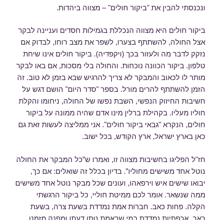
ונכנסתי להבין את "ביקור חולים" – מצווה ביהדות.
ביקור חולים היא מצווה הנכללת בגמילות חסדים ועניינה לבקר
אצל החולה, להשתתף בצערו, לשפר את מצב רוחו, לבדוק אם
נזקק לדבר מה ולעזור בכך (ויקפדיה). ביקור חולים אינו שיחת
טלפון. ביקור הכוונה נוכחות. והחולה בלי מסכות, אם באו לבקר
מותר לו לכאוב והמבקר לא צריך להרגיש שבא בזמן לא טוב. זה
הזמן להשתתף להרים מורל. בספר "סדר היום" הושם דגש על
חשיבות החיזוק הנפשי, השבת נפשו של החולה, ניחומו והקלת
חוליו מעליו. בקהילת ברלין מינו אדם שהיה ממונה על ביקור
חולים, הנקרא "גבאי ביקור חולים". אני ממליצה לעשות זאת גם
כאן בארץ ישראל, ארץ הקודש, בכל ישוב.
חז"ל הפליגו בחשיבות מצווה זו, ואמרו ש”כל המבקר את החולה
נוטל אחד משישים מחוליו”. בדיון בכלל זה שואלים: אם כך,
יבואו שישים איש וירפאהו, ועונים שכל מבקר נוטל אחד משישים
ממה שנשאר. אומר לכם ממיטת חוליי, כל ביקור הרגשתי
הקלה. פחות כאב. חברות אמת נמדדת בשעת צרה, בשעת
כאב. אכפתיות נמדדת במי שבאמת נותן דעתו ומפנה מזמנו