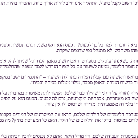
 חשוב לקבל טיפול. התהליך אינו חייב להיות ארוך טווח. ההכרה בהיות תג
חוברת, למה כל כך לכעוס?". כעס הוא רגש משני, תגובה נפשית וגופנית ל
משהו משתבש. לא מתנהל כפי שרוצים שיקרה.
תה. כשאנחנו עוסקים בספורט, האם יחשוב מאמן הכדורסל שניתן לנהל אימו
מר הלימוד, מגיעה לשיעור עם כל הציוד הנדרש ללמד ומצפה שהתלמידים יג
בראש וראשונה עם קבלת המורה בתחילת השיעור – "התלמידים ישבו במקומם 
 ברשות המורה ובאופן מכבד, מילוי מטלות בכיתה ובבית".
מידה (חזרה על החומר שהילד כבר שולט), אפשר לתת משימות במחברת על ח
 בא מאחריות, אכפתיות ומקצועיות, גרם לה לכעוס. הכעס הוא על הסיטוא
בלמידה משמעותית, מדידה ושרטוט ולו אין ציוד.
רכת הלימודים של הילדים שלכם, קראו את המיסרונים של המורים בקבוצות 
ילדים במיטות, בדקו את הילקוטים של הילד, האם כל המערכת בתיק? מה מ
סגרת העבודה שלכם, היו מודל חיקוי. אתם לא נכנסים להכין חביתה בלי 