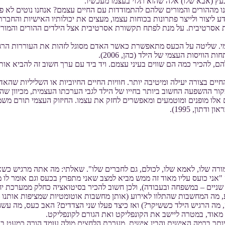
עץ (אבא שלו) אלה שהוא תלוי בעצמו מעכשיו.
לנו מההורים והמורים שלהם להתמודדות עם החיים עצמם? אנחנו נוטים לא 
צור ולייצר פתרונות בכוחות עצמו, מעצים את יכולותיו האישיות והחברתיות 
 אסרטיבית. על מנת לפתח תקשורת אסרטיבית אצל הילדים ההורים והמורים 
ימי. שליטה על הכעס מתאפשרת כאשר האדם מסוגל לזהות את העוררות הרג
וויסות העצמי של הילד (כהן, 2006).
ם, להכיר כמה הם שווים בעיני עצמם. ויד ביד עם ערך חשוב זה להביא אות
בצורה יעילה ומיטיבה יותר. חוויות החיים החיוביות או השליליות שהאדם חווה
ר ההשפעה החשוב ביותר בחייו של הילד לגבי הערכתו העצמית, מכיוון שהם ה
 אלו מופנים ומוטמעים ומאפשרים לחזק את עצמו. החיזוק העצמי תורם משמע
תון, 1995).
הזמן, לי, למורה שלו, לאמא שלו, לכולם, גם לחברים שלו". שאלתי: מה אתה מרג
 "אני כועס עליו מאוד זה ממש מביא למצב שאני מתפרץ בכעס וגם אומר לו 
(בין שניים – במשפחה ובעבודה), ולכן חשוב להכיר בסיטואציה כחלק ממערכת 
, מה המחשבות שהתלוו לאירוע (אותן מחשבות אוטומטיות שמציפות אותנו –
ס, מה הרגיש הילד כששיקר?) ואז כיצד פעלו שני הצדדים? האב כעס, מה 
מאוד, במטרה ליישב את הקונפליקט ואת הגורם לקונפליקט.
ותר ברמה האישית והבין אישית. מערכת הלחצים מולה עומד הורה כמעט בכל 