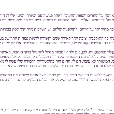
ימת על ההורים והצוות החינוכי. לאחר פגישה עם המורה, הגיעו אלי זוג הו
אופי של ילד תוקפן ואלים. ניתוח ההתנהגות בשטח, במסגרת הביתית ובמסג
ל כך מחיר יקר על חייהם. לתוקפנות שלהם יש השלכות מרחיקות לכת בבגר
 יותר של תוקפנות כך התוקפנות יציבה יותר לאורך שנים וקשורה לרמות גבוהות יות
 בה תהליכים קוגנטיביים, רגשיים והתנהגותיים. בתהליכים אלו יש מקום מ
ַמִּתְגַּלּוֹת בְּכָל מַעֲשָׂיו וּבְהִתְנַהֲגוּתוֹ. לכן, אם ילד או מבוגר מסוגל להתנהל ב
מגיעה לעולם עם היסטוריה של חוויות מגלגולים קודמים, כל אלו מהווים נ
המאוורר לא עובד, חם לי, החום הזה בהיסטוריית הלמידה שלי עשה לי מאוד 
 שלנו והוא הרכיב הרגשי. הנסיבות הללו גורמות לתוקפנות פיזית שהיא רכי
שך כל שנות חייו של הילד. כך ניתן להבין כיצד אנחנו משנים את המחזקים
ו". תפקידנו לעשות לילד טוב, כך שיקבל את הכלים הנכונים להתמודדות עם 
 השיר שלמדנו "עלה קטן שלי", שהוא סינגל מסוגת מוזיקה יהודית מקורית,