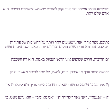
דיאלוג פנימי אמיתי. ילד אינו זקוק להורים שישמשו משטרת רגשות. הוא
 אדם שלם יותר.
 שקשה לי, שאני לא "Wonder Woman"? זו שאלה שרבים מאיתנו נושאים בתוכם. מצד אחד, אנחנו שומעים יותר ויותר על החשיבות של פתיחות
חרים להסתתר מאחורי רגשות חזקים וברורים יותר, כאלה שנותנים תחושת
יתים קרובות, הרגש שמופיע אינו הרגש העמוק באמת. הוא רק השכבה
ושת חוסר ערך או אובדן. כעס, למשל, קל יותר לביטוי מאשר עלבון.
ממה נבהלתי? מה הרגשתי שאיבדתי? מה הייתי צריך ולא קיבלתי? אין
– “נפגעתי”, “אני מפחד להידחות”, “אני מאוכזב” – הוא נרגע מעט, כי