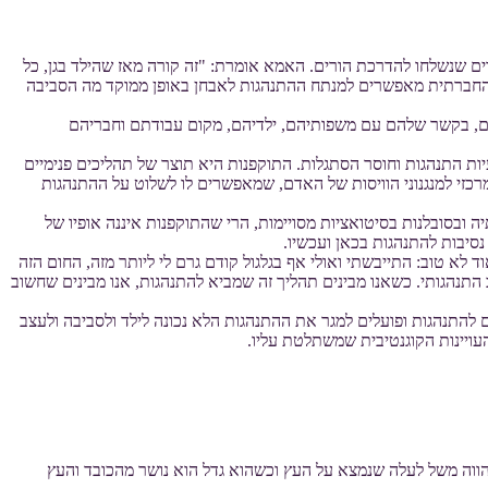
רים שנשלחו להדרכת הורים. האמא אומרת: "זה קורה מאז שהילד בגן, כל
רת החברתית מאפשרים למנתח ההתנהגות לאבחן באופן ממוקד מה הסביבה
ותם, בקשר שלהם עם משפותיהם, ילדיהם, מקום עבודתם וחבריהם
ר של בעיות התנהגות וחוסר הסתגלות. התוקפנות היא תוצר של תהליכים פנימיים
רכזי למנגנוני הוויסות של האדם, שמאפשרים לו לשלוט על ההתנהגות
רוך ואהבה, באמפתיה ובסובלנות בסיטואציות מסויימות, הרי שהתוקפנות איננה אופיו של
סיבות להתנהגות בכאן ועכשיו.
לא טוב: התייבשתי ואולי אף בגלגול קודם גרם לי ליותר מזה, החום הזה
ב התנהגותי. כשאנו מבינים תהליך זה שמביא להתנהגות, אנו מבינים שחשוב
 להתנהגות ופועלים למגר את ההתנהגות הלא נכונה לילד ולסביבה ולעצב
העויינות הקוגנטיבית שמשתלטת עליו.
 מהווה משל לעלה שנמצא על העץ וכשהוא גדל הוא נושר מהכובד והעץ