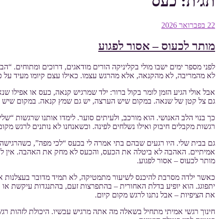
תגית:
כעס
פורסם
22 בפברואר 2026
ב
מותר לכעוס – אסור לפגוע
לפני מספר ימים ישבו מולי בקליניקה הורים מודאגים, דרוכים ומתוחים. 
לא מהמריבה, לא מהקנאה, אלא מהרגש עצמו. כאילו עצם קיומו מעיד על כש
אבל אולי הגיע הזמן לומר בקול ברור: ילד שמרגיש קנאה, כעס או אפילו 
גם צל קטן של שנאה. במקום שיש הערצה, יש גם שמץ קנאה. במקום שיש מס
כך בנוי הלב האנושי. הוא מורכב, ולעיתים סוער. לימדו אותנו שרגשות “של
רגשות מקבלים חיבוק ואילו נשלחים לפינה. וכשאנחנו לא נותנים לרגש מקו
גם בבית שלי. היו רגעים שבהם בתי אמרה לי בכעס “לכי מפה”, כשהרגישה 
אמיתיים. האהבה לא ביטלה את הכעס, והכעס לא מחק את האהבה. אין לנו 
מותר לכעוס – אסור לפגוע.
כאשר ילדה מסרבת להיכנס לשיעור מתמטיקה, לא תמיד מדובר בעצלנות או 
יתפוגג. הוא יופיע בדלת האחורית – בהתפרצות זעם, בהתנגדות עיקשת או ב
את הציפיות – אבל נתנו לרגש מקום קיום.
חינוך רגשי אמיתי מתחיל בשאלה מה אתה מרגיש עכשיו. היכולת לזהות רגש,