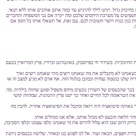
בחיבוק גדול. תתנו לילד להרגיש עד כמה אתם אוהבים אותו ללא תנאי.
ם משפיעים על מערכת היחסים שלכם ומה יקרה אם בני המשפחה והחברים
ת כגון כנות ויושר חשובות לכם. עם זאת, אל תשאלו אותו כל הזמן אם
.
החינוכיות. בשידור חי בפייסבוק, באינטרנט וברדיו, פרץ המרואיין בכעס
כשאנחנו לא מקבלים את מה שאנחנו רוצים מתי שאנחנו רוצים ואיך
ריה שלנו כנשמה נצחית וכמובן בגלגול הזה. אף אדם לא מגיע למצב זה או
 בכך שהכעסים של השדרן נובעים מיחס משפיל ופוגע שחווה בילדות. מה
 את הטראומה לכל החיים ואחר כך ישנו פרץ התנהגות, שמהווה קושי
 באותה סיטואציה היה רואה ומקבל את הסיטואציה אחרת. להבין מה
מהר הלאה והכעס לא מנהל אותנו, אלא אנו מנהלים אותו.
דיוק היום שבו הוא עלול להרוס את מי שאנחנו כלפי עצמנו וכלפי הסביבה,
רת חפצים, הכאה ועוד. אל לנו לפגוע בנו ובאחר. שליטה בכעסים ניתנת