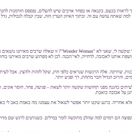
ך לראות בכעס, בקנאה או בפחד אויבים שיש להעלים, נפספס הזדמנות לחנך ל
מה שאתה עושה עם זה. ובתוך האיזון העדין הזה, שבין קבלה לגבולות, גדל
שנים רבות אני תוהה האם מותר לי גם להיות "חלשה"? האם מותר לי לספר
חושפת אותנו לאכזבה, לדחייה, לאי־הבנה. לכן לא מפתיע שרבים מאיתנו בו
צבנות, שתיקה. אלה הרגשות שנראים כלפי חוץ, שקל לזהות ולהציג. אבל לע
ם, והרוב הגדול חבוי מתחת, רך ופגיע יותר.
תים כהגנה מפני תחושות שקשה יותר לשאת – פגיעה, פחד, חוסר אונים, תח
גן על אכזבה כואבת.
א אחריה. ברגע שקט יותר אפשר לשאול את עצמנו: מה באמת כאב לי כאן? 
קפוצה הם רמזים למה שהלב מתקשה לומר במילים. כשנותנים לרגש שם מדויק 