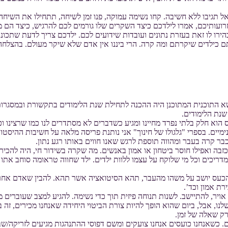
 תגיבו ללא חשיבה. קחו נשימה עמוקה, פנו זמן לשיחה, תתחילו את השיחה 
זרועותיכם, אמרו לילדכם כיצד השקרים שלו גורמים לכם להרגיש, כיצד ה
ירו לו זאת בעזרת נתונים ועובדות שידועים לכם. ילדכם צריך לדעת שתכונו
ם כילדים שיקרתם ומה קרה. הרי ביננו אין אדם שלא שיקר מעולם. בהצלחה
נושא התוכנית המתוכנן היה ההכנה לתחילת שנת הלימודים בתקשורת ובמסגרות 
נת הלימודים.
הוא חלק בלתי נפרד מחיינו ומגיע כשדברים לא מסתדרים לנו כמו שרצינו ו
נימיים. בספרי "גלגולו של חינוך" אני נותנת פריסה מלאה על חשיבות ההיסטו
ר קרה בעבר ומהווה תוספת לרגש שאנו חווים באותו רגע נתון.
בה ואפילו חוסר ביטחון או אמון באנשים. מה שקרה בשידור חי, היה להכיר
ריכים וכל מי שלוקח על עצמו ללוות ילדים. ילד שחווה טראומה סוחב אתו
שהכעס יושב על משהו מהעבר, תהא הסיטואציה אשר תהא. להבין שאדם אחר
רת אמון וכד’.
ויר, להתיישב. לשנות תנוחה פיזית תוך כדי נשימה. להגיע למצב שעוברים 
נו, אבל, ביום שהוא הופך להיות צורת הביטוי היחידה שאנחנו מכירים, זה ב
ק שאלה של זמן.
 כשאנחנו כועסים אנחנו צועקים ומשם דפוסי ההתנהגות מגיעים לזריקה/שבי