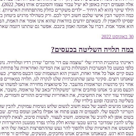
אלה ופעמים רבות באופן לא יעיל עבור עצמו והסובבים אותו (אפל, 2022).
הילד שיקר (הוא לא היחיד – ילדים משקרים כחלק מהתפתחות האישיות). אל
כמה הקשר הבין אישי שלכם חשוב ויקר לכם. ורק כשהילד מרגיש ביטחון ב
יפסיקו להאמין לו. כשאתם יודעים בוודאות שהוא אינו אומר את האמת, הבה
הוא אומר אמת. דברו על אמונה ואמון בינכם. אפשר גם שתתנו דוגמה שאת
פורסם
30 באוגוסט 2022
ב
במה תלויה השליטה בכעסים?
ראיינתי בתוכנית הרדיו שלי "עוצמה עם דר' מרום" שדרן רדיו וטלוויזיה. 
כלפי כמעט כל המערכות המנהלות כרגע את המדינה ואחראיות על פתיחת ש
כעס קיים אצל כל אחד ואחת, העניין הוא העוצמות שבו הכעס מתפרץ. כעס 
שאנחנו רוצים. סקינר טוען שהתגובתיות שלנו לנקרה לנו, תלויה במאוויים פ
אחר נקי מרגשות וטראומות מהעבר. כל סיטואציה מחזירה אותנו למשהו שכב
הכעס מגיע כי אנחנו סוחבים איתנו “משקולת”/כאב של טראומה, משבר, אכז
שמחדד עוד יותר את החשיבות, את האחריות שחייבים ההורים והמורים, המד
בשליטה בתגובה ופוגע בילדיו שלו.
כשאנו מגיעים למצב של כעס חשוב לנשום שלוש נשימות עמוקות, להבין 
הטריגר לכעס שלי. לפעמים זה פצע פתוח או אפילו בלאגן ועומס בחיים. שבי
בשום אופן לא להגיב על אוטומט. חשוב לעצור. לעשות סיבוב, לצאת לקחת א
עלינו להבין שמדובר ברגש טבעי שהוא חלק בלתי נפרד ממנגנון ההישרדות של
לטשטש את האישיות שלנו ולהפוך להר געש שההתפרצות הבאה שלו היא ר
כעס הוא רגש. כשאנחנו אוהבים אנחנו מחבקים, מנשקים, שולחים זר פרחים.