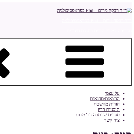
דילוג
לתוכן
ד"ר רבקה מרום – Phd בפראפסיכולגיה
מדריכה ומלווה הורים ויועצת חינוכית
על עצמי
הרצאות/סדנאות
חוויות מהשטח
תוכניות רדיו
ספרים שכתבה דר' מרום
צור קשר