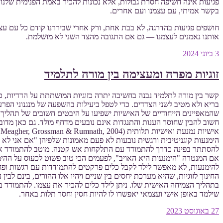
פגיעות אינה חשיפה חסרת גבולות, אלא נכונות להכיר באמת הפנימית שלנו.
בקשר אמיתי, עם עצמנו ועם אחרים.
חושפים פגיעות בהדרגה, לא בבת אחת, ורק אחרי שביררנו קודם כל עם עצמ
אותנו נאמנים לעצמנו — גם אם התגובה מהצד השני לא מושלמת.
פורסם
3 ביוני 2024
ב
זוגיות מפרה ומעצימה בין מורה לתלמיד
קשר בין מורה לתלמיד נבנה בחשיבה יתרה כזוגיות המושתתת על הדדיות, כ
בריא ולא מטיב לשני הצדדים. כדי לטפל ביעילות בהשפעה של מנגנוני הפרע
שהמאפיינים הייחודיים של האישיות ישפיעו על היבטים חשובים של תהליך קוגניטיבי התנהגותי (CBT). רק כך נוכל לתכנן אסטרטגיות העשויות לצמצם את הב
אישיות נמנעת ואישיות תלותית (Millon, Meagher, Grossman & Rumnath, 2004).
הימנעות קוגניטיבית ורגשית נובעות לא פעם מאמונות שלפיהן "אם אני לא 
להסתתר בפינה כדרך להתמודד עם התלקחות אש קטנה. מוטב להתמודד איתה מ
להימנעות, לא מאפשר לילד לקבל כלים פרקטים להתמודדות עם רגשות ופחדי
החינוך לזוגיות, שהיא מערכת יחסים בין שניים ויהיו אלו ההורים, בינם לב
בתהליך הצמיחה האישית שלו. ניתן לילד כלים להכיר את עצמו. להתמודד ב
שילמד באופן אישי ועצמאי יאפשרו לו להיות חסין וחסר תלות באחר.
פורסם
27 באוגוסט 2023
ב