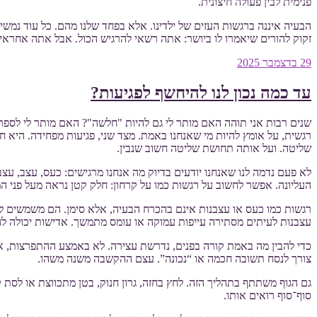
פנימית לבין פעולה חיצונית.
הבעיה איננה ברגשות העזים של ילדינו. אלא בפחד שלנו מהם. כל עוד נמשי
זקוק להורים שיאמרו לו ביושר: אתה רשאי להרגיש הכול. אבל אתה אחראי ל
פורסם
29 בדצמבר 2025
ב
עד כמה נכון לנו להיחשף לפגיעות?
רגשית, על אומץ להיות מי שאנחנו באמת. מצד שני, פגיעות מפחידה. היא 
שליטה. ועל אותה תחושת שליטה חשוב שנבין.
לא פעם נדמה לנו שאנחנו יודעים בדיוק מה אנחנו מרגישים: כעס, עצב, ע
העליונה. אפשר לחשוב על רגשות כמו על קרחון: חלק קטן נראה מעל פני המי
רגשות כמו כעס או עצבנות אינם בהכרח הבעיה, אלא סימן. הם משמשים לעי
עצבנות לעיתים מסתירה עייפות עמוקה או עומס מתמשך. אדישות יכולה לה
כדי להבין מה באמת קורה בפנים, נדרשת עצירה. לא באמצע ההתפרצות, אל
צורך לנסח תשובה חכמה או “נכונה”. עצם ההקשבה משנה משהו.
גם הגוף משתתף בתהליך הזה. לחץ בחזה, גרון חנוק, בטן מתכווצת או לסת 
סוף־סוף רואים אותו.