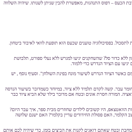
ובת הכעס – דפוס התנהגות, מאפשרת להבין שניתן לשנותו. שיהיה השלווה
תסכול. בפסיכולוגיה טוענים שכעס הוא תופעת לוואי לאיבוד ביטחון.
ן ללא כדור סל? שהשחקנים יגיעו למגרש ללא נעלי ספורט, תלבושת
יעו עם הציוד הנדרש כדי ללמוד.
כאשר הציוד הנדרש לשיעור מונח בפינת השולחן". וסעיף נוסף , יש
ומר עבר. קשה לקדם תלמיד ללא ציוד, במיוחד כשמדובר בשיעור הנדסה
ציה. המורה חסרת אונים ובטח אם מדובר בילד שלא הביא ציוד כבר
הוואטצאפ, היו קשובים לילדים שחוזרים מבית ספר, איך עבר היום?
צב הקלמר, האם פסולת החידודים עדיין בקלמר? האם ישנם שלושה
מחבת ובטח שאתם דואגים לקנות את הביצים בזמן, כדי שיהיה לכם אותם