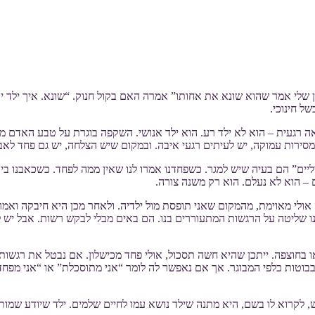
“הבן שלי אמר שהוא שונא את אחותו” אמרה האם בקול חנוק. “שונא. איך ילד
ל חינוכי.
שנאה רגעית – הוא לא ילד רע. הוא ילד אנושי. השקפה בוגרת על טבע האדם
ירות עמוקה, יש לעיתים רגעי איבה. ובמקום שיש הצלחה, יש גם פחד לאב
יליים” הם בעיה שיש למגר. כשפחדנו אמרו לנו שאין ממה לפחד. כשכאבנו בי
ם – הוא לא נעלם. הוא רק משנה צורה.
אולי מאוימת, מהמקום שאני תופסת מול ילדיה. ולאחר מכן היא חיבקה ואמ
שליטה על הרגשות המתעוררים בנו. הם באים מבלי לבקש רשות. אבל יש לנו
בחוצפה. ייתכן שהיא חשה תסכול, אולי פחד מכישלון. אם נבטל את רגשותי
בוטות כלפי המבוגר. אך אם נאפשר לה לומר “אני מתוסכלת” או “אני מפחדת
 לקרוא לו בשם, היא מתנה שילד נושא עמו לחיים שלמים. ילד שיודע שמותר 