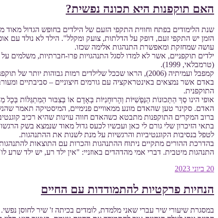
האם תוקפנות היא תכונה נפשית?
שנת הלימודים בפתח וחווית התקפי הזעם של הילדים בחופש הגדול מאוד מאי
הזמן יש התקפי זעם, דופק על הדלתות, צועק ומקלל". הילד לא נולד עם 
עושה שמחזקת ומאפשרת התנהגות אלימה שכזו.
ילדים תוקפניים, אשר לא למדו לסגל התנהגויות פרו-חברתיות, משלמים ע
(טרמבלאי, 1999).
קמפבל ועמיתיה (2006), הראו שככל שלילדים רמות גבוהות
באדם אשר נמצאים באינטראקציה עם גורמים חיצוניים – סביבתיים ומעורבים
התוקפנית.
אופי הינו סַךְ הַתְּכוּנוֹת הַנַּפְשִׁיּוֹת וְהָרוּחָנִיּוֹת בְּאָדָם אוֹ בְּצִבּוּר ה
האדם. סקינר טען שהאדם מונע ממאוויים פנימיים, המיסטיקה תאמר שהנשמה 
ברוב המקרים התוקפנות מתבטא כשהאדם חווה עוינות שהיא רכיב קוגנטיבי. 
בתאי הזיכרון שלי גורם לי כאן ועכשיו לכעס גדול מאוד שנמצא בשק הרגשות
לטפל בנסיבות הקוגנטיביות והרגשיות על מנת לשנות את ההתנהגות.
בהדרכת ההורים מתקיים ניתוח ההתנהגות והכרות עם התוצאות להתנהגות במ
התנהגות מיטבית. דברי אמי מהדהדים באוזניי: "אין ילד רע, יש ילד שרע ל
פורסם
20 ביוני 2023
ב
הנחיות פרקטיות להתמודדות עם החיים
במסגרת שיעורי שיר עברי שאני מלמדת, לומדים בכיתה ז' שיר לחוסן נפשי.