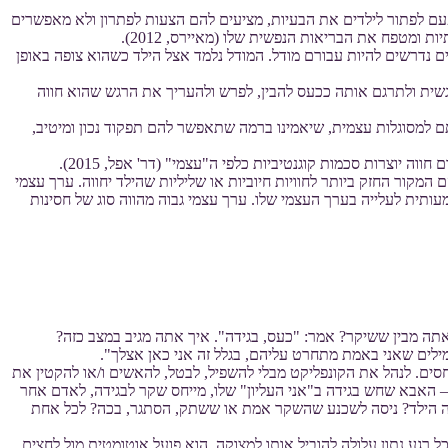
פעם לפתור לילדים את הבעיות, מציעים להם הצעות לפתרון ולא מאפשרים
ומטפח את הבריאות הנפשית שלו (מאיירס, 2012).
נדרשים להיות עבורם מודל. המודל נלמד אצל הילד כשהוא צופה באופן
שית ולתרגם אותה ככעס להבין, לפרש ולהעריך את הרגש שהוא חווה
ם למסוגלות עצמית, שיאמינו ברמה שתאפשר להם תפקוד נכון ומיטיב,
 יוצרות סכמות קוגנטיביות כלפי ה"עצמי" (דר' אפל, 2015).
מקור החזק ביותר לחוויות חיוביות או שליליות שהילד יחווה. ערך עצמי
ותית לעלייה בערך העצמי שלו. ערך עצמי גבוה מהווה סוג של חסינות
יש כשאתה מבין ששיקר? אמר: "כעס, בגידה". איך אתה מגיב במצב כזה?
מילים שאני באמת מתחרט עליהם, בגלל זה אני כאן אצלך".
יחסים. לנהל את הקונפליקט מבלי להשפיל, לבטל, להאשים ו/או להקטין את
 האבא שחש בגידה ב"אני העליון" שלו, מייחס שקר לבגידה, לאדם אחר
עשה הילד? ניסה לשכנע שהשקר אמת או ששתק, הסתגר, בכה? לכל אחת
רגע נתון עלולה להוביל אותו למצוקה. הוא פועל אוטומטית מול לחצים