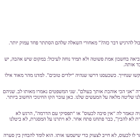
 יכול להרגיש דבר כזה?” מאחורי השאלה שלהם הסתתר פחד עמוק יותר.
 מביאה בחשבון אמת פשוטה ולא תמיד נוחה לעיכול: במקום שיש אהבה, יש
ד אותה.
קשו שנחייך. כשכעסנו דרשו שנהיה “ילדים טובים”. למדנו מהר מאוד אילו
רה “אני הכי אוהבת אותך בעולם”. שני המשפטים נאמרו מאותו לב. שניהם
 שליטה מלאה על המעשים שלנו. כאן עובר הקו החינוכי החשוב ביותר.
ה ונאמר לה “אין סיבה לכעוס” או “תפסיקי עם הדרמה”, הרגש לא
 לא להבין”, כבר פתחנו פתח אחר. לא ויתרנו על המסגרת, לא ביטלנו
לו לכעוס, לא חייב לצעוק כדי שישמעו אותו. הוא לומד להבחין בין סערה