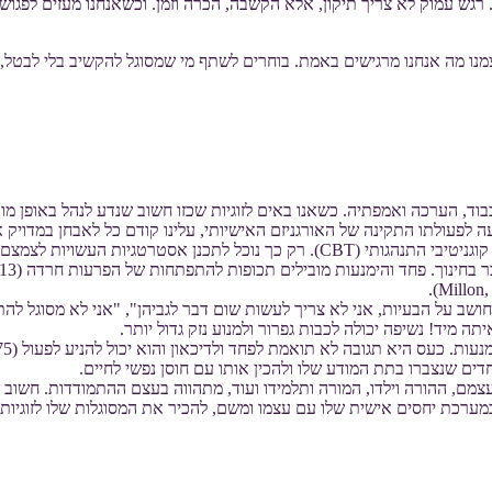
 רגש עמוק לא צריך תיקון, אלא הקשבה, הכרה וזמן. וכשאנחנו מעזים לפגוש 
נו מה אנחנו מרגישים באמת. בוחרים לשתף מי שמסוגל להקשיב בלי לבטל, 
בוד, הערכה ואמפתיה. כשאנו באים לזוגיות שכזו חשוב שנדע לנהל באופן מ
ה לפעולתו התקינה של האורגניזם האישיותי, עלינו קודם כל לאבחן במדויק
עיות הצפויות של התנגדות או חוסר הענות.
חושב על הבעיות, אני לא צריך לעשות שום דבר לגביהן", "אני לא מסוגל לה
יד! נשיפה יכולה לכבות גפרור ולמנוע נזק גדול יותר.
ם שנצברו בתת המודע שלו ולהכין אותו עם חוסן נפשי לחיים.
ין עצמם, ההורה וילדו, המורה ותלמידו ועוד, מתהווה בעצם ההתמודדות. חשוב
מערכת יחסים אישית שלו עם עצמו ומשם, להכיר את המסוגלות שלו לזוגיות 