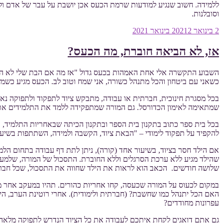
ללמידה. חשוב שנגיע למודעות שרמת הכעס אכן יושבת על עבר של אדם ולכן
וסובלנות.
פורסם
2 בינואר 2021
2 בינואר 2021
ב
אז, לא הביאה חוברת, מה הכעס?
השבוע התקשרה אלי אחת האמהות בכעס גדול "אז מה אם הבת שלי לא הביאה 
כשאני עם ביטחון והכל מתנהל כשורה, אני שמח וטוב לב. הכעס מגיע כש
בכל מסגרת חינוכית, חברתית או עבודה, מתבקש ציוד לתפקוד ולתפוקה נאו
שמתאימה לאימון הכדורסל. גם המורה שמתפקידה ללמד את התלמידים את חו
בכל בית ספר כתוב בתקנון בית הספר ובתקנון הכיתה שבאחריות התלמיד, 
להקפיד על תפקוד לימודי – "הבאת ציוד, הקשבה ולמידה, השתתפות בשיעור
אם הילד חסר בציוד, בשיעור אחד (קורה), ניתן לתת דף עבודה בתחום הל
שהילד מגיע ללא ערכת הסרגלים וללא החוברת. התסכול של המורה, שלמעשה
שלושה חודשים. הכאב הוא לראות את הילד שחווה את התסכול, שכל חבריו 
במקום לכעוס על המורה שכעסה, קחו אחריות כהורים. תהיו במעקב אחר מע
האם הכל יתנהל כמו שחשבת? (חברתית ולימודית). אחרי רוטינת הערב, ה
עפרונות מחודדים?
גם אתם דואגים לקחת איתכם לעבודה את כל הציוד הנדרש לתפוקה מלאה במ