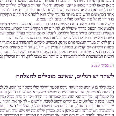
הבוגר נותן לעלה הנחיות איך להתמודד עם החיים עצמם, כאשר הוא תלוי ב
מכאן יצאנו להכיר באופן פרקטי ומשמעותי אלו הנחיות מקבלים הילדים ש
להם לפתח את האמונה הפנימית, שביכולתם לפתור בעיות בעצמם. ילד שיודע לי
אחד המושאים החשובים ביותר בחינוך שלנו הוא ללמד את הילדים תקשורת
בו הוריו מנהלים קונפליקט מולו או בינם לבין עצמם.
מושא נוסף חשוב מאוד הוא השליטה בכעסים. כעס הוא רגש נורמלי ולגיט
ולבטא את הכעס בדרך שיעילה לו. להורים יש תפקיד מרכזי ומכריע בהתפתחות ה
תפקידנו כבוגרים בחייהם של הילדים, להביא אותם להכיר בערך העצמי שלה
כשהם מאמינים ביכולת שלהם להוביל את עצמם להגשמת חלומותיהם.
ניתן לראות בערך העצמי גורם מחסן, המסייע לילדים להתמודד עם אתגרי החיים 
בשנות הילדות המוקדמות, כשהעלה עדיין קשור לעץ, ההורים מהווים את מקו
נבנה כתוצאה ממסרים חיוביים עקביים, המגיעים מסביבתו של הילד. מסרים
רגשית המאפשרת לילד להתמודד טוב יותר עם מצבי לחץ, דחייה וכישלון (בראון וד
פורסם
14 במאי 2023
ב
לשקר יש רגליים, שאינם מובילים להצלחה
אבא לילד בן 9 הגיע לקליניקה נרגש ונסער "הילד שלי משקר כל 
(והפעם לא ציינתי, אם הכוונה הייתה שהילד משקר או שחשים בגידה) וענה
כל קונפליקט, כל ריב הוא הזדמנות לצמיחה בין הורה וילד ובזוגיות בכלל 
השני. בזמן קונפליקטים עם ילדים חשוב לשבת ולרשום – לתאר את האירוע
מדובר בחוסר כבוד ועוד), מה היו הרגשות שעלו אצלם, אצלכם? (האב כע
מהתגובות חשוב להתייחס באופן מכיל, מכיוון שלתגובה יש משמעות חשובה 
הורות אינה נלמדת בשום בית ספר, אך דורשת את המיומנויות המורכבות בי