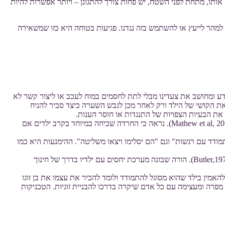
אותו, מתחת לפני השטח, יש פחות צורך להתגונן – ויותר אפשרות להיות
למהר לייעץ או להשתמש בזה נגדנו. פגיעות בטוחה היא כזו שמשאירה
ודע ומחושב את צעדינו מבלי לתת לחסמים במוח לעכב או ליצור קשר לא
 את הקושי של הילד ורק לאחר מכן לגבש השערה כיצד סביר להניח
חשוב להבין שחוסר הענות והתנגדות אינם נובעים מדחף מולד. גם כאן מדובר בחינוך. פחד והימנעות מובילים תכופות להתפתחות של הפרעות חרדה (Mathew et al, 2013). נראה כי החרדה שכיחה במיוחד בקרב ילדים אם
תמודד עם רגשות" וגם "הם יסלימו ויצאו משליטה". ההימנעות היא כמו
אם המנטרה "הימנעות היא האויב", לפעמים הכי טוב פשוט לכעוס על ההימנעות. כעס היא תגובה לא תואמת לפחד ולדיכאון והוא יכול להניע לפעול (Butler,1975). הורה שבונה מערכת יחסים עם ילדיו בדרך של חינוך
 להאמין בילד שהוא מסוגל להתמודד ולומד להכיר את עצמו את בן זוגו
מפרה ומעצימה עם כל אדם שיקרה בדרכו להבניית זוגיות. הטכניקות