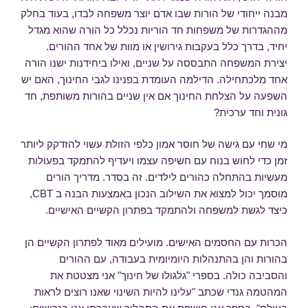
מבנה ייחודי של הורות שבו אדם יוצר משפחה לבדו, בעוד בחלק
מההגדרות של משפחות חד הוריות נכלל כל הורה שהוא מגדל
יחיד, בדרך כלל בעקבות גירושין או מוות של אחד ההורים.
יצירת המשפחה התבססה על שניים, ואילו ביחידנות ישנו הורה
אחד מלכתחילה. הדילמה העומדת בפנינו לגבי החינוך, האם יש
השפעה על הצלחת החינוך אם אין שניים בהורות משותפת, חד
גונית וחד ערכית?
מי שחי עם גישה של חוסר אמון כלפי הזולת עשוי להזדקק ליותר
זמן כדי לחוש בנוח עם חשיפה עצמו ויעדיף להתמקד בפעולות
מעשיות בהתחלה כהורים לילדים. זה בסדר. מדריך הורים
מוסמך יכול למצוא את השילוב הנכון באמצעות הבנה ב CBT,
כיצד לגשת למשפחה ולהתמקד בפתרון הקשיים האישיים.
הכרות עם החסמים האישים. מועילים מאוד לפתרון הקשיים הן
בהורות והן בהתנהלות היומיומית בעבודה, עם ההורים
והסביבה כולה. בספרי "גלגולו של חינוך" אני מצטטת את
המהטמה גנדי שכתב "עלינו להיות השינוי שאנו רוצים לראות