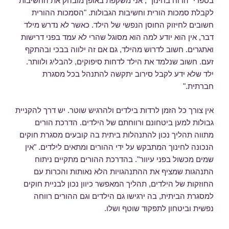
בספרי "הרוח בחינוך", אני משקפת באופן מובהק את החשיבות
לקבלת סמכות הורית וחשיבות הגבולות. "הסמכות ההורית
חשובים לחיזוק החוסן הנפשי של הילד. כאשר לא נדרש מילד
דבר, אין הוא יודע למה הוא מסוגל שהרי לא עמד בפני דרישות
ואתגרים. חשוב לדרוש מהילד, גם אם זה ילווה בבכי ובהתקף
זעם. חשוב שנלמד את הילד לדחות סיפוקים, להבליג ולוותר.
ילד שלא ידע לקבל סירוב יתקשה להתנהל בכל מסגרת
חברתית."
אין צורך כל הזמן לרדות בילדים ולהרגיש שוטר. יש דרך להקניית
גבולות למען ביטחונם ורווחתם של הילדים. הדרכת הורים
מתווה תהליך נכון להתנהלות ביתית בה קובעים מסגרת חוקים
הנכונה לחינוך המתבקש על ידי ההורים ומתאים לילדים. "אין
שמים מכשול בפני עיוור". בהדרכת ההורים מתקיים ניתוח
התנהגות שמציף את ההתנהגויות הלא נאותות והכרות עם
החוזקות של הילדים, תהליך המאפשר כיוון נכון לבניית חוקים
למסגרת הביתית, בה ירגישו גם הילדים וגם ההורים רווחה
נפשית וביטחון לתפקוד שוטף ושלו.