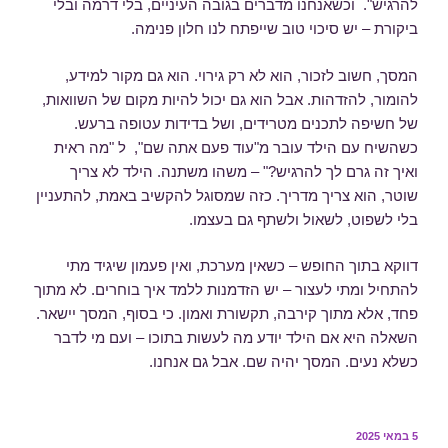
להרגיש". וכשאנחנו מדברים בגובה העיניים, בלי דרמה ובלי
ביקורת – יש סיכוי טוב שייפתח לנו חלון פנימה.
המסך, חשוב לזכור, הוא לא רק גירוי. הוא גם מקור למידע,
להומור, להזדהות. אבל הוא גם יכול להיות מקום של השוואות,
של חשיפה לתכנים מטרידים, ושל בדידות עטופה ברעש.
כשהשיח עם הילד עובר מ"עוד פעם אתה שם", ל "מה ראית
ואיך זה גרם לך להרגיש?" – משהו משתנה. הילד לא צריך
שוטר, הוא צריך מדריך. כזה שמסוגל להקשיב באמת, להתעניין
בלי לשפוט, לשאול ולשתף גם בעצמו.
דווקא בתוך החופש – כשאין מערכת, ואין פעמון שיגיד מתי
להתחיל ומתי לעצור – יש הזדמנות ללמד איך בוחרים. לא מתוך
פחד, אלא מתוך קירבה, תקשורת ואמון. כי בסוף, המסך יישאר.
השאלה היא אם הילד יודע מה לעשות בתוכו – ועם מי לדבר
כשלא נעים. המסך יהיה שם. אבל גם אנחנו.
פורסם
5 במאי 2025