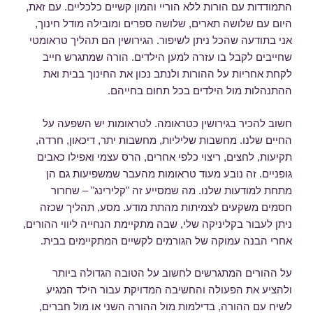
התמודדות עם הורות ללא הוריי והמון קשיים כלכליים. עם זאת,
היום עם שלושה תארים, שלושה ספרים ומובילה מודל חינוך,
אני בתודעה שהכל ניתן לשיפור. הגירושין הם תהליך טראומטי
שחייבים לקבל בו עזרה למען הילדים. הורה שמתגרש חייב
לקחת אחריות על ההורות ולנתב נכון את החינוך בבית ואת
ההתנהלות מול הילדים בכל תחום בחייהם.
חשוב להכיר בגירושין כטראומה. לטראומות יש השפעה על
החיים שלנו. מחשבות שליליות, מחשבות יתר, דיכאון, חרדה,
תקיעות, לחצים, ריצוי כלפי אחרים, הרס עצמי ואפילו כאבים
גופניים. זה נובע מעוד טראומות מהעבר שמשפיעות גם הן
מתחת למודעות שלנו. מה שמסייע זה "קלירינג" – שחרור
חסמים משקעים לצמיתות מהתת מודע. מסע, תהליך שכזה
ניתן לעבור בקליניקה שלי, שבה מתקיימת הנחייה ליווי ההורים,
אחרי הבנה עמוקה של הגורמים לקשיים המתקיימים בבית.
על ההורים המתגרשים לחשוב על הטובה הגדולה ביותר
ולהציע את הפעולה והחשיבה המדויקת עבור הילד המגיע
לשיח עם ההורה, בדילמות מול ההורה השני או מול חברים,