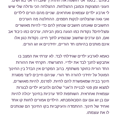
בעולם". בספר אני חושפת את התהליך שעברתי אני בגרושים:
העוני המצוקות וכמובן ההצלחות. ההצלחה הכי גדולה שלי שיש
לי ארבע ילדים עצמאים ואחראים. שניים מהם הורים לילדים
ואני גאה שהצלחנו לנקות חסמים. ההחלטה מה הערכים
החשובים שאנחנו חושבים שנחוץ להם כדי להיות מאושרים
ומצליחים? נקודות כמו הגעה בזמן הביתה, ערכים כמו כיבוד אב
ואם, הם ערכים שחשוב שנטמיע לתוך חיינו. נקודות כגון אלו
אינם מותנים בהיותנו חד הוריים, יחידניים או זוג הורים.
כאמא לארבע ילדים שגידלתי לבד. לא יצרתי את המצב בו
אתבקש לחנך לבד את ילדיי. התגרשתי. חקרתי את ההורות
החד הורית כחוקר משתתף. ברוב המקרים אין הבדל בין החינוך
המוטל על יחידני להורה חד הורי. שניהם חייבים ליצר מסגרת
חינוך בבית שמאפשרת להם לחיות. לפרנס, להיות מאושרים,
למצוא זמן פנוי לבניית ה"אני" שלהם ולהביא ילדים לבגרות
עצמאית ואחראית. השותפות לחד ערכיות בחינוך יכולה להיות
עם בן זוג וגם עם הסבא/סבתא. הילדים אמורים לחוות קו אחד
ואחיד של חינוך. ההתמדה והעיקביות בקו החינוך הם שנותנים
לו את עוצמתו.