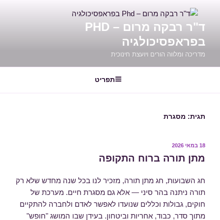
ילוג
תוכן
ד"ר רבקה מרום – PHD
בפראפסיכולגיה
מדריכה ומלווה הורים ויועצת חינוכית
תפריט
תגית:
מסגרת
פורסם
18 במאי 2026
ב
מתן תורה ברוח התקופה
חג השבועות, חג מתן תורה, מזכיר לנו בכל שנה מחדש שלא רק
תורה ניתנה בהר סיני — אלא גם מסגרת חיים. מערכת של
חוקים, גבולות וכללים שנועדו לאפשר לאדם ולחברה להתקיים
מתוך סדר, כבוד, אחריות וביטחון. בעידן שבו המושג "חופש"