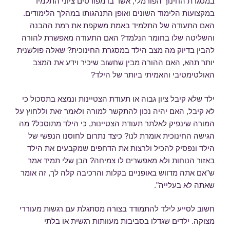
במסגרת החינוך הפורמלי, אשר בו מפורטים ציוני התלמיד
במקצועות הלימוד השונים ואופן התנהגותו במהלך הלימודים.
האם התעודה של התלמיד באמת משקפת את רמת ההבנה
והשליטה שלו בחומר הנלמד? האם התעודה מאפשרת להורה
להבין בדיוק מה מצב הילד במסגרת החינוכית? שאלה פולשנית
יותר תהא, האם ההורה מבין שחשוב שיכיר וידע את המצב
האולטימטיבי והאמיתי ביותר של הילד?
ילד שלא קיבל ציון גבוה או תעודת הצטיינות ונמצא בתסכול כי
לא קיבל, האם יהיה נכון להתקשר למורה ולאמר זאת וללחוץ על
המורה שינפיק לאלתר תעודת הצטיינות, כי הילד מתוסכל? מה
הגישה החינוכית אומרת לנו? כיצד נתרום לחוסנו הנפשי של
הילד ונפסיק להכיל ולרצות את הדחפים שמקבעים את הילד
באזור הנוחות ולא מאפשרים לו צמיחה? הבן שלי תמיד אמר
ש"אם אתה מדווש באופניים בקלות והרכיבה קלה לך, זה אומר
שאתה לא בעלייה".
חשוב לסייע לילד להתמודד בצורה מסתגלת עם רגשות מעוררי
מצוקה. ילדים שגדלו בסביבות מעוותות רגשית או בלתי