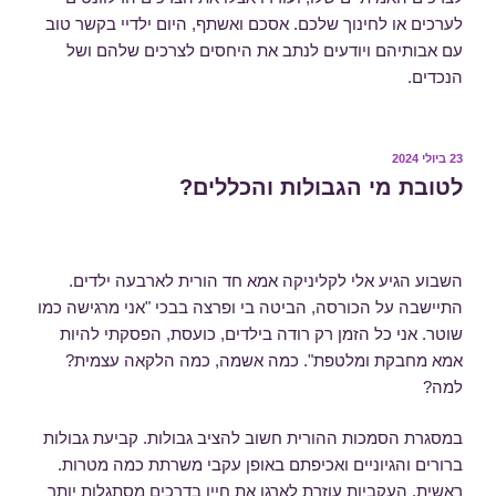
לערכים או לחינוך שלכם. אסכם ואשתף, היום ילדיי בקשר טוב
עם אבותיהם ויודעים לנתב את היחסים לצרכים שלהם ושל
הנכדים.
פורסם
23 ביולי 2024
ב
לטובת מי הגבולות והכללים?
השבוע הגיע אלי לקליניקה אמא חד הורית לארבעה ילדים.
התיישבה על הכורסה, הביטה בי ופרצה בבכי "אני מרגישה כמו
שוטר. אני כל הזמן רק רודה בילדים, כועסת, הפסקתי להיות
אמא מחבקת ומלטפת". כמה אשמה, כמה הלקאה עצמית?
למה?
במסגרת הסמכות ההורית חשוב להציב גבולות. קביעת גבולות
ברורים והגיוניים ואכיפתם באופן עקבי משרתת כמה מטרות.
ראשית, העקביות עוזרת לארגן את חייו בדרכים מסתגלות יותר