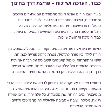
ב
כבוד, הערכה ושייכות – פריצת דרך בחינוך
בעידן שבו הורים ואנשי חינוך מתמודדים עם אתגרים הולכים
ומתרחבים, הולכת ומתחדדת ההבנה כי לא די בטכניקות
טיפוליות או בשיטות חינוכיות פורמליות. לב ליבה של כל
הצלחה טמונה בהכרה בערכים האנושיים הבסיסיים ביותר:
כבוד הערכה ותחושת שייכות.
כאשר ערכים אלה מונחים בבסיס הקשר בין מטפל למטופל, בין
הורה לילד ובין מורה לתלמיד, נוצרת קרקע פורייה לצמיחה,
שינוי והתפתחות. טיפול קוגניטיבי שמבוסס על הכרה אמיתית
בצרכים הרגשיים של הילד ושל ההורה כאחד, מאפשר פריצת
דרך– הן ברמה האישית והן במסגרת המשפחתית והחינוכית.
תחושת שייכות מעניקה לילד ביטחון לבטא את עצמו. כבוד הדדי
מאפשר תקשורת פתוחה ובריאה, . הערכה אותנטית מחזקת
מוטיבציה ומגבירה תחושת מסוגלות. כל אלה יחד יוצרים אווירה
רגועה, מכילה ויציבה – סביבה אידאלית לחינוך מיטבי ולחיים
משפחתיים הרמוניים.