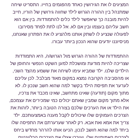
המציגים לו את הגירושין כאחד מהפגמים בחייו. התסריט שיחה
שמתנהל בין ההורה הגרוש לילד שחווה גירושין של הוריו, חייב
להיות מובנה כך שיאפשר לילד כלים להתמודדות. בין אם הוא
חשב עליהם בעצמו ובין אם לא. אל לנו לתת לפחד מסירובו
לפעולה שנציע לו לשתק אותנו מלהציע לו את הפתרון שאנחנו,
מניסיוננו יודעים שהוא הנכון ביותר עבורו.
ההתמודדות של ההורה הגרוש מול הגרוש/ה, היא התמודדות
שצריכה להיות מודעת ומושכלת למען השקט הנפשי והחוסן של
הילדים שלנו. ילד שמביא עימו לשיחה את ששמע מהצד השני,
או מהסביבה הקרובה נמצא במקום מאוד מבלבל. לכן עליכם
לערער את תפיסת הילד בקשר למה שהוא חשב שנכון לו. לא
מתוך מקום (תודעה) שאינו מתחשב, שאינו מכבד את צרכיו,
אלא מתוך מקום שמבין שאתם יכולים כמי שמכירים את עצמכם,
את הילד או את הערכים שלכם בצורה הטובה ביותר, לזהות את
הצרכים העמוקים שלו שיכולים לקבל מענה באמצעותכם. ילד
צריך את אמא ואת אבא. רק לאחר שערערתם את התפיסה שלו
ביחד למה שהוא חושב לנכון, הניעו אותו להרהר מחדש ביחס
לצרכים האמיתיים שלו, ועוררו אצלו את הצרכים הרלוונטים