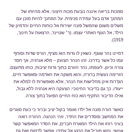
סמכות בריאה איננה נובעת מכוח חיצוני, אלא מהיותו של
המחנך אדם בעל עמידה פנימית. על המחנך להיות מוכן עם
משלים משום שהמשל פונה ישירות אל כוחות החיים והדמיון של
הילד, אל הגוף האתרי עצמו. (ר׳ שטיינר, הרצאות על חינוך,
1919).
דמיינו נהר שוצף. כשאין לו גדות הוא מציף, הורס שדות וסוחף
עמו כל אשר בדרכו. זהו הנהר הצועק – מלא אנרגיה, אך חסר
צורה וכיוון. לעומתו, נהר הזורם בתוך גדות יציבות, כוחו מתעצם.
הזרימה נעשית ברורה, והוא משקה את האדמה ומאפשר חיים.
הגדֵרות אינן מחלישות את הנהר, אלא מאפשרות לו למלא את
ייעודו. כך גם בדיבור החינוכי: הצעקה היא אנרגיה ללא גבול,
ואילו הדיבור התקיף הוא כוח החיים הפועל בתוך צורה.
כאשר הורה פונה אל ילדו ואומר בקול יציב וברור כי כעת סוגרים
את המחשב ומסדרים את החדר, זוהי הנהגה. ההורה רואה
בעיני רוחו את הילד המארח חברים, את הסדר המאפשר קשר
אנושי, והוא מוביל את הרגע אל עתידו. אפשר לדמות זאת גם