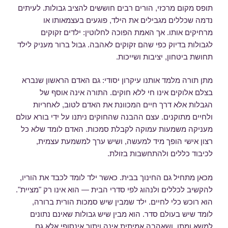
תופס מקום מרכזי, הורים רבים חוששים להציב גבולות. לעיתים
נדמה שכללים מגבילים את הילד, פוגעים בעצמאותו או
מרחיקים אותו. אך האמת הפוכה לחלוטין: ילדים זקוקים
לגבולות בדיוק כפי שהם זקוקים לאהבה. גבול ברור מעניק לילד
תחושת ביטחון, יציבות ושייכות.
מתן תורה מלמד אותנו עיקרון יסודי: גם האדם הראשון שנברא
בצלם אלוקים אינו חי ללא חוקים. התורה אינה אוסף של
הגבלות אלא דרך חיים המכוונת את האדם לטוב, לאחריות
ולחיים מתוקנים. עצם ההבנה שהחוקים ניתנו על ידי בורא עולם
מעניקה משמעות עמוקה לקבלת סמכות. האדם לומד שלא כל
רצון אישי הופך מיד למעשה, ושיש ערך למשמעת עצמית,
לכיבוד כללים ולהתחשבות בזולת.
מכאן מתחיל גם החינוך בבית. כאשר ילד לומד לכבד את הוריו,
להקשיב לכללים ולנהוג לפי סדרי הבית — הוא אינו רק "מציית".
הוא רוכש כלי לחיים. ילד שמבין שיש סמכות הורית ברורה,
לומד שיש בעולם סדר. הוא מבין שיש גבולות שאינם נתונים
למשא ומתן, ושאהבה אמיתית אינה ויתור אינסופי אלא גם