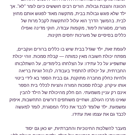
הכוונה והצבת גבולות. הורים רבים חוששים כיום לומר "לא". אך
ילד שלא פוגש גבולות בבית, מתקשה מאוד לפגוש אותם מחוץ
לבית. בהמשך הדרך הוא עלול להתקשות לקבל מרות של
מורים, מסגרות לימוד, מקומות עבודה, חוקי מדינה ואפילו
כללים בסיסיים של מערכות יחסים תקינות.
לעומת זאת, ילד שגדל בבית שיש בו כללים ברורים ועקביים,
מפתח יכולת חשובה מאין כמותה — קבלת סמכות. זוהי יכולת
שתשפיע על כל עתידו: על הצלחתו בלימודים, על השתלבותו
החברתית, על יכולתו להתמיד בעבודה, לנהל זוגיות בריאה
ולחיות כחלק מחברה מתוקנת. גם בבית הספר בא לידי ביטוי
אותו עיקרון. קבלת סמכות המורה והציות לכללי בית הספר
אינם רק עניין משמעתי. הם חלק מהיכולת של הילד להבין
שאינו מרכז העולם, ושחיים משותפים דורשים התחשבות, איפוק
ומשמעת. ילד שלומד לכבד את כללי המסגרת, לומד למעשה
לכבד גם את עצמו ואת עתידו.
מעבר להשלכות החינוכיות והחברתיות, יש כאן גם יסוד