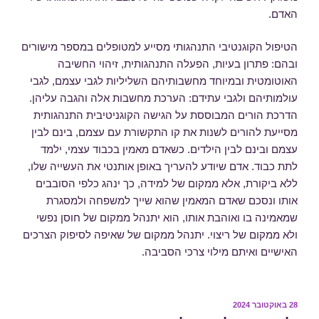
האדם.
הטיפול הקוגנטיבי התנהגותי מסייע למטופלים במספר מישורים
ובהם: פתרון בעיות, הפעלה התנהגותית, זיהוי החשיבה
האוטומטית ובמיוחד מחשבותיהם השליליות לגבי עצמם, לגבי
עולמותיהם ולגבי עתידם: הערכת מחשבות אלה והגבה עליהן.
הדרכת הורים המבוססת על הגישה הקוגניטיבית התנהגותית
מסייעת להורים לשנות את קו התקשורת עם עצמם, בינם לבין
עצמם ובינם לבין הילדים. כשאדם מאמין בכבוד עצמי, ילמד
לתת כבוד. אדם שיודע להעריך באופן אותנטי את העשייה שלו,
ללא ביקורת, אלא ממקום של למידה, כך ינהג כלפי הסובבים
אותו ונסכם שאדם המאמין שהוא שייך למשפחה ולמסגרת
שמאמינה בו ואוהבת אותו, הוא יתנהל ממקום של חוסן נפשי
ולא ממקום של ריצוי. יתנהל ממקום של שאיפה לסיפוק הצרכים
האישיים ואיתם מילוי צרכי הסביבה.
פורסם
28 באוקטובר 2024
ב