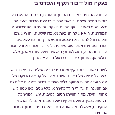
ב
צעקה מול דיבור תקיף ואסרטיבי
הבחנה מהותית בעבודת החינוך וההורות, הבחנה הנוגעת בלב
כוחות החיים עצמם, ביראת הכבוד ובנהיגת הכבוד, שעליהם
נשען הגוף האתרי – גוף החיים. צעקה, גם על פי הפסיכולוגיה
המודרנית, היא פעולה הנובעת מאובדן שליטה. זהו רגע שבו
האדם חדל להנהיג את עצמו, והרגש פורץ החוצה ללא עיבוד
וצורה. מבחינה אנתרופוסופית ניתן לומר כי הכוח האתרי, הכוח
הבונה והמחיה, נסוג לאחור; הוא אינו פועל עוד כמארגן, אלא
נחלש ואף מתנוון. לא כך דרכו של הורה או מחנך.
לעומת זאת, דיבור תקיף ואסרטיבי נובע משליטה פנימית. הוא
נשען על ידיעה של האדם העומד מולי, על קריאה מדויקת של
הרגע ועל אחריות עמוקה כלפי העתיד. דיבור כזה אינו אלים גם
אם הוא נחווה על ידי הילד כקשה או כלא נעים. כאן טמון קושי
מהותי: הילד, מתוך חווייתו הסובייקטיבית, עשוי לפרש כל
תקיפות כצעקה. אולם תפקידו של המבוגר איננו להימנע מן
התקיפות, אלא להחזיק אותה מתוך שקט פנימי ומתוך סמכות
אמיתית.