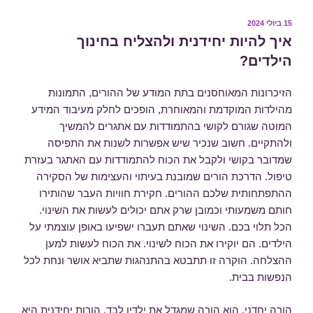
פורסם
15 ביולי 2024
ב
איך להיות יחידנית ולהצליח בחינוך
הילדים?
הזיכרונות המאוחסנים בתת המודע של ההורים, התמונות
מהילדות המוקדמת והמאוחרת, הופכים לחלק מעיבוד המידע
המוטה שגורם לקושי בהתמודדות עם אתגרים להמשיך
ולהתקיים. חשוב שנכיר שיש אפשרות לשנות את התפיסה
שמדובר בקושי ולקבל את הכוח להתמודדות עם האתגר בעזרת
טיפול. הדרכת הורים שמובנת בעיתוי והעצימות של הסקירה
ההתפתחותית שלכם ההורים. חקירת חוויות העבר שהותירו
חותם משמעותי וכמובן שרק אתם יכולים לעשות את השינוי.
הכל תלוי בכם. השינוי שאתם תעברו ישפיעו באופן עוצמתי על
הילדים. הם יוקירו את הכוח לשינוי. את הכוח לעשות למען
ההצלחה. הוקרה זו תתבטא בהתנהגות שתביא אושר ונחת לכל
הנפשות בבית.
הורה יחדני, הוא הורה שמגדל את ילדיו לבד. הורות יחידנית היא