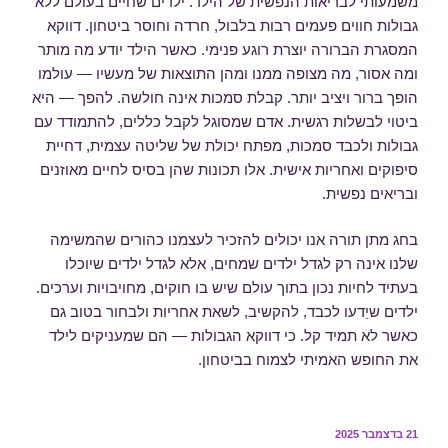
משמעותי לבריאות הנפשית של הילד. ילדים שחיים בעולם ללא
גבולות חווים פעמים רבות בלבול, חרדה וחוסר ביטחון. דווקא
המסגרת הברורה יוצרת רוגע פנימי. כאשר הילד יודע מה מותר
ומה אסור, מה מצופה ממנו ומהן התוצאות של מעשיו — עולמו
הופך ברור ויציב יותר. קבלת סמכות אינה חולשה. להפך — היא
ביטוי לבשלות רגשית. אדם שמסוגל לקבל כללים, להתמודד עם
גבולות ולכבד סמכות, מפתח יכולת של שליטה עצמית, דחיית
סיפוקים ואחריות אישית. אלו תכונות שהן בסיס לחיים מאוזנים
ובריאים נפשית.
בחג מתן תורה אנו יכולים להזכיר לעצמנו כהורים שהמשימה
שלנו אינה רק לגדל ילדים שמחים, אלא לגדל ילדים שיוכלו
בעתיד לחיות נכון בתוך עולם שיש בו חוקים, מחויבויות וערכים.
ילדים שיֵדעו לכבד, להקשיב, לשאת אחריות ולבחור בטוב גם
כאשר לא תמיד קל. כי דווקא הגבולות — הם שמעניקים לילד
את החופש האמיתי לצמוח בביטחון.
פורסם
21 בדצמבר 2025