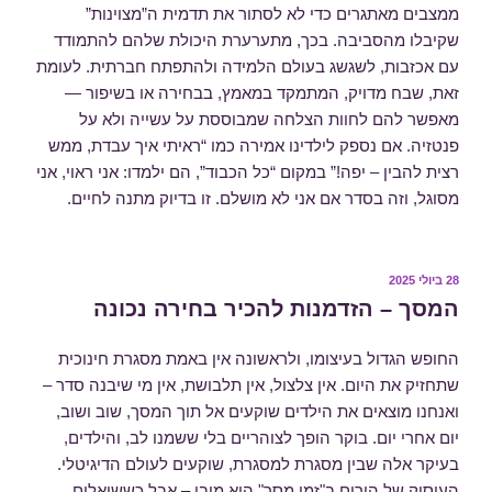
ממצבים מאתגרים כדי לא לסתור את תדמית ה”מצוינות”
שקיבלו מהסביבה. בכך, מתערערת היכולת שלהם להתמודד
עם אכזבות, לשגשג בעולם הלמידה ולהתפתח חברתית. לעומת
זאת, שבח מדויק, המתמקד במאמץ, בבחירה או בשיפור —
מאפשר להם לחוות הצלחה שמבוססת על עשייה ולא על
פנטזיה. אם נספק לילדינו אמירה כמו “ראיתי איך עבדת, ממש
רצית להבין – יפה!” במקום “כל הכבוד”, הם ילמדו: אני ראוי, אני
מסוגל, וזה בסדר אם אני לא מושלם. זו בדיוק מתנה לחיים.
פורסם
28 ביולי 2025
ב
המסך – הזדמנות להכיר בחירה נכונה
החופש הגדול בעיצומו, ולראשונה אין באמת מסגרת חינוכית
שתחזיק את היום. אין צלצול, אין תלבושת, אין מי שיבנה סדר –
ואנחנו מוצאים את הילדים שוקעים אל תוך המסך, שוב ושוב,
יום אחרי יום. בוקר הופך לצוהריים בלי ששמנו לב, והילדים,
בעיקר אלה שבין מסגרת למסגרת, שוקעים לעולם הדיגיטלי.
העיסוק של הורים ב"זמן מסך" הוא מובן – אבל כששואלים