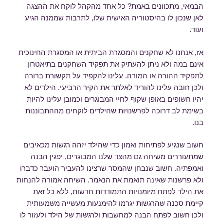
הבמאי, מתכוונים באמת? כל אחד מהקהל לוקח את ההצגה
לאן שנכון לו בהיסטוריה האישית שלו, לתרבות שממנה הגיע
ועוד.
אז, אנחנו לא שחקנים והמסגרת הביתית או המסגרת החינוכית
אינם במה ולא ניתן להעתיק את תפקיד השחקנים בתיאטרון
לתפקיד ההורה או המורה. עלינו להקפיד על תקשורת ברורה
ולכן חובה עלינו להוריד לאלתר את הקיר הרביעי. הילדים לא
יהיו חשופים באופן שקוף לחיי המבוגרים וכמובן עלינו להיות
בשימת לב דרוכה לפרשנויות שהילדים לוקחים מההתבוננות
בנו.
חשוב שנגיע לפתיחות ואמון כדי שהילד יזהה רגשות מכאיבים
שמתעוררים משיחה גם מהצד שלנו המבוגרים, יפגין הבנה
ואמפתיה. חשוב שנבחן שהמסר שרצינו להעביר הועבר כדברו
ולא פרשנות שאינה תואמת את הנאמר. השיחה אמורה להנחות
את הילד לפתח מיומנויות התמודדות חדשות, ללא כל זאת
קיימת סכנה שהרגשות יגרמו להימנעות מעשייה משמעותית
ולכן חשוב לפתח הבנה למחשבות ולרגשות של הילד ולעזור לו