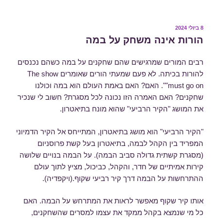
פורסם
8 ביולי 2024
ב
הורות אינה משחק על במה
רבים המורים שמרגישים שהם שחקנים על במה כשהם נכנסים
להורות בכיתה. לא פעם שמעתי הורים שאומרים The show
must go on"". האם? האם באמת העולם הוא במה וכולנו
שחקנים? האם האמרה הזו נכונה לכל מסגרת? חשוב לי שנכיר
את המושג "הקיר הרביעי" שהוא מונח בתיאטרון.
"הקיר הרביעי" הוא מושג בתיאטרון, המתייחס אל הקיר הדמיוני
המפריד בין הקהל לבמה, בתיאטרון בעל קשת פרוסניום
(מסגרת קשתית גדולה סביב הבמה). על הבמה בנויים שלושה
קירות אמיתיים של חדר, והקהל, כביכול, מציץ לתוך עולם
ההתרחשות על הבמה דרך קיר רביעי שקוף.(ויקפדיה).
אותו קיר שקוף מאפשר לראות את המתרחש על הבמה. האם
כל מי שנמצא בקהל ממקד את עצמו למסרים שהשחקנים,