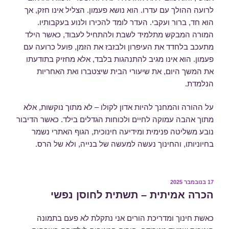
לרועה ההולך עם עדרו. הוא נושא פעמון. הצליל אינו חזק, אך
הוא חד, ברור ועקבי. העדר לומד להכירו ולנוע בעקבותיו.
המורה המבקש מתלמיד לשבת ולהתחיל לעבוד, כאשר הילד
מתעכב בלחדד את העיפרון ולבזבז את הזמן, פועל כרועה עם
פעמון. הוא אינו מגיב להתנהגות בלבד, אלא מחזיק בתודעתו
את המשך היום, את שיעורי הבית שיצטברו ואת האחריות
הנלמדת.
על ההורה והמחנך להיות אדון לקולו – לא מתוך נוקשות, אלא
מתוך אהבה עמוקה לחיים ולכוחות הגדלים בילד. כאשר הדיבור
נובע משליטה פנימית ומידיעה חינוכית, הגוף האתרי נשמר
בחיוניותו, והחינוך נעשה למעשה של בנייה, ולא של הרס.
פורסם
17 בנובמבר 2025
ב
הכרה אמיתית – תשתית לחוסן נפשי
כאשת חינוך ומדריכת הורים אני נתקלת לא פעם בתמונה