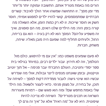
הורים מה באמת מטריד אותם, התשובה עמוקה יותר מ"יותר
מדי זמן מסך". זו התחושה שמשהו אחר הולך לאיבוד: קשרים
חברתיים שמתמסמסים, קושי להזיז ילדים למפגש אמיתי, חוסר
חשק או חוסר שייכות. זו לא רק כמות הזמן, אלא השאלה מה
קורה בזמן הזה: מה הילדים שלנו רואים, מה הם סופגים, ואיך
זה משפיע עליהם? המסך הוא לא רק בעיה – הוא גם בריחה,
הרגל, ולעיתים תחליף למה שפעם היה מובן מאליו: שיחה,
משחק, חברות.
לא פעם שומעים משפט כמו: "אין עם מי להיפגש, כולם מול
הטלפון", וזה לא תירוץ. עבור ילדים רבים, במיוחד בגילאי בית
ספר יסודי וחטיבה, העולם החברתי עבר פנימה – אל תוך יוטיוב
וטיקטוק. ובזמן שאנחנו מנסים לייצר גבולות, אולי מה שנדרש
עכשיו הוא שינוי גישה: לעבור ממדידת דקות למסך – לשיחה על
תוכן, על בחירה, על מצפן פנימי. כדאי לעצור ולשאול: מה הילד
שלי באמת מחפש שם? ומה הוא פוגש שם – דמויות מעוררות
השראה או תכנים מטרידים? השיחה לא צריכה להיות
שיפוטית. היא לא על "מה ראית" אלא על "איך זה גרם לך