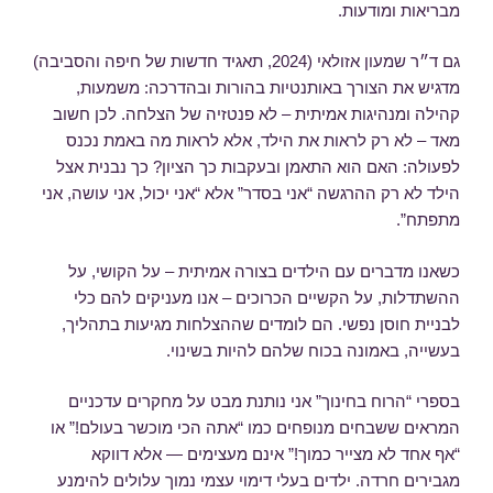
מבריאות ומודעות.
גם ד״ר שמעון אזולאי (2024, תאגיד חדשות של חיפה והסביבה)
מדגיש את הצורך באותנטיות בהורות ובהדרכה: משמעות,
קהילה ומנהיגות אמיתית – לא פנטזיה של הצלחה. לכן חשוב
מאד – לא רק לראות את הילד, אלא לראות מה באמת נכנס
לפעולה: האם הוא התאמן ובעקבות כך הציון? כך נבנית אצל
הילד לא רק ההרגשה “אני בסדר” אלא “אני יכול, אני עושה, אני
מתפתח”.
כשאנו מדברים עם הילדים בצורה אמיתית – על הקושי, על
ההשתדלות, על הקשיים הכרוכים – אנו מעניקים להם כלי
לבניית חוסן נפשי. הם לומדים שההצלחות מגיעות בתהליך,
בעשייה, באמונה בכוח שלהם להיות בשינוי.
בספרי “הרוח בחינוך” אני נותנת מבט על מחקרים עדכניים
המראים ששבחים מנופחים כמו “אתה הכי מוכשר בעולם!” או
“אף אחד לא מצייר כמוך!” אינם מעצימים — אלא דווקא
מגבירים חרדה. ילדים בעלי דימוי עצמי נמוך עלולים להימנע