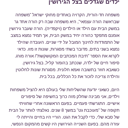
ילדים שגדלים בצל הגירושין
משפחה חד-הורית, הקרויה באחדים מחוקי ישראל "משפחה
שבראשה הורה עצמאי", היא משפחה שבה רק הורה אחד גר
במשק הבית עם הילד או הילדים (ויקפדיה). הורה שעבר גירושין
אומנם מתפקד כהורה יחיד במשק הבית, אך תמיד נמצא במצב
של התמודדות לחינוך המובל על ידי שניים. העובדה שהילד
נמצא בשני בתים, מדובר בשתי מסגרות, שונות זו מזו. כדאי
לקרוא את הספר "תיבת המכתבים המקושקשת"/ אורה מורג.
סיפור חיים של ילדה, שנכתב בהומור קליל, בצל גירושין.
כשאבא חוזר בתשובה ואמא חלונית. מסגרות שונות לחלוטין
והילדה צריכה לזכור את כל הכללים, בכל בית.
היום, כשאני יודעת שהשליחות שלי בעולם היא להציל משפחות
וילדים, אני מבינה שחלק מזה כרוך בחשיפה של סיפורים
אישיים. התגרשתי פעמיים. בפעם הראשונה אחרי שחוויתי
תקופה של "מעוכבת גט" במשך 8 שנים. נאלצתי לוותר על הבית
של סבא שלי, כדי לקבל את הגט. הוריי היו בחיים והייתה לי
עזרה מהם. בפעם השנייה הגירושין היו קשים מהמקום הנפשי,