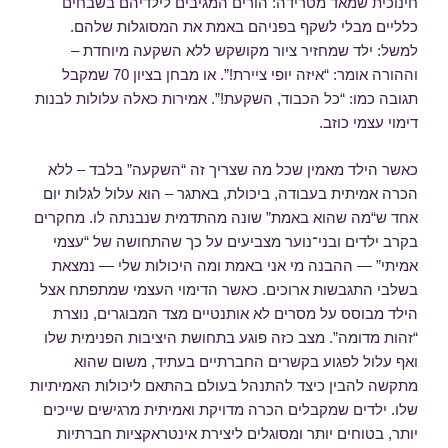
חינוכית שמאד מטרידה: הורים המגיבים לילדיהם בשבחים
כלליים מבלי לשקף בפניהם באמת את המסוגלות שלהם.
למשל: ילד שמחזיר ציור מקושקש ללא השקעה מיוחדת –
וההורה אומר: “איזה יופי ציירת!”. או מבחן בציון 70 שמקבל
תגובה כמו: “כל הכבוד, השקעת!”. אמירות כאלה עלולות לבנות
דימוי עצמי כוזב.
כאשר הילד מאמין שכל מה שצריך זה “השקעה” בלבד – ללא
הכרה אמיתית בעבודה, ביכולת, באתגר – הוא עלול לגלות יום
אחד ש“מה שהוא באמת” שונה מהתדמית שנבנתה לו. מחקרים
בקרב ילדים ובני־נוער מצביעים על כך שהתחושה של “עצמי
אמיתי” — ההבנה מי אני באמת ומה היכולות שלי — נמצאת
בשלבי התגבשות ארוכים. כאשר הדימוי העצמי שמתפתח אצל
הילד מבוסס על מסרים לא אותנטיים מצד המבוגרים, נוצרת
“זהות מדומה”. מצב כזה פוגע בתחושת היציבות הפנימית שלו
ואף עלול לפגוע בקשרים החברתיים בעתיד, משום שהוא
מתקשה להבין כיצד להתנהל בעולם בהתאם ליכולות האמיתיות
שלו. ילדים שמקבלים הכרה מדויקת ואמיתית מרגישים שייכים
יותר, בטוחים יותר ומסוגלים ליצירת אינטראקציות חברתיות