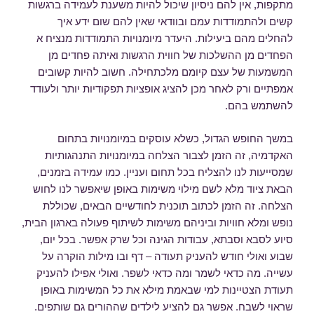
מתקפות, אין להם ניסיון שיכול להיות משענת לעמידה ברגשות
קשים ולהתמודדות עמם ובוודאי שאין להם שום ידע איך
להחלים מהם ביעילות. היעדר מיומנויות התמודדות מנציח א
הפחדים מן ההשלכות של חווית הרגשות ואיתה פחדים מן
המשמעות של עצם קיומם מלכתחילה. חשוב להיות קשובים
אמפתיים ורק לאחר מכן להציג אופציות תפקודיות יותר ולעודד
להשתמש בהם.
במשך החופש הגדול, כשלא עוסקים במיומנויות בתחום
האקדמיה, זה הזמן לצבור הצלחה במיומנויות התנהגותיות
שמסייעות לנו להצליח בכל תחום ועניין. כמו עמידה בזמנים,
הבאת ציוד מלא לשם מילוי משימות באופן שיאפשר לנו לחוש
הצלחה. זה הזמן לכתוב תוכנית לחודשיים הבאים, שכוללת
נופש ומלא חוויות וביניהם משימות לשיתוף פעולה בארגון הבית,
סיוע לסבא וסבתא, עבודות הגינה וכל שרק אפשר. בכל יום,
שבוע ואולי חודש להעניק תעודה – דף ובו מילות הוקרה על
עשייה. מה כדאי לשמר ומה כדאי לשפר. ואולי אפילו להעניק
תעודת הצטיינות למי שבאמת מילא את כל המשימות באופן
שראוי לשבח. אפשר גם להציע לילדים שההורים גם שותפים.