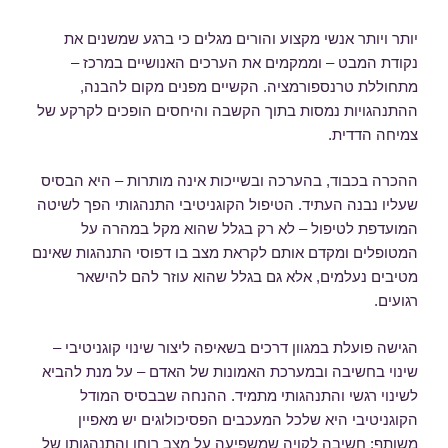
יותר ויותר אנשי מקצוע והורים מגלים כי ברגע שמשנים את
נקודת המבט – וממקמים את הערכים האנושיים במרכז –
מתחוללת טרנספורמציה. הקשיים מפנים מקום להבנה,
ההתנהגויות נמסות בתוך הקשבה והיחסים הופכים לקרקע של
צמיחה הדדית.
ההכרה בכבוד, בהערכה ובשייכות אינה מותרות – היא הבסיס
שעליו נבנה העתיד. הטיפול הקוגניטיבי התנהגותי הפך לשיטה
המועדפת לטיפול – לא רק בגלל שהוא מקל במהרה על
המטופלים ומקדם אותם לקראת מצב בו דפוסי התנהגות שאינם
מטיבים נעלמים, אלא גם בגלל שהוא עוזר להם להישאר
רגועים.
הגישה פועלת במגוון דרכים בשאיפה ליצור שינוי קוגניטיבי –
שינוי בחשיבה ובמערכת האמונות של האדם – על מנת להביא
לשינוי רגשי והתנהגותי מתמיד. ההנחה שבבסיס המודל
הקוגניטיבי היא שלכל המעכבים הפסיכולוגים יש מאפיין
משותף: חשיבה לקויה שמשפיעה על מצב רוחו והתנהגותו של