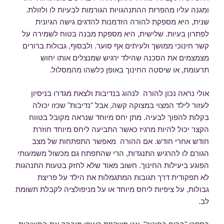
ומגנה עליו מהפרזת ההתנהגויות הגורמות לבעיות לו ולזולת.
שנית, היא מספקת להורה הזדמנות להדגים גישה הגיונית
לפתרון בעיות. שלישית, היא מספקת מבנה בטוח לשמירה על
קשר חינוכי ממושך ולעיתים אף סוער. ולבסוף, גבולות ברורים
מצמצמים את הסכנה שהילד ירגיש שמנצלים אותו יחוש
תרעומת, או שיסטה החינוך באופן כלשהו מהמסלול.
אולי נראה נכון להורה לנהוג בנדיבות ולצאת מגדרו בניסיון
לעזור לילד המצוי במצוקה קשה, אבל "נדיבות" שכזו יכולה
בקלות להפוך לבעיה. מתן יחס מיוחד שנראה מקובל בטווח
הקצר יכול להיות מרגיז כאשר התביעה ליחס מיוחד חוזרת
חודש אחרי חודש. אם ההורה מאפשר התפתחות של מצב
הגורם לו להרגיש התנגדות, הרי שהתפתח גם מכשול משמעותי
הפוגע ביעילות החינוך. חשוב מאוד שלא לחזק בטעות התנהגות
לא תפקודית דרך תגובות המתגמלות את הילד על פריצת
גבולות, על ציפיות ליחס מיוחד או על מניפולציה לקבלת תשומת
לב.