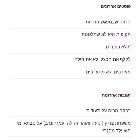
פוסטים אחרונים
הרווח שבמפגש הדורות
תקיפות היא לא שתלטנות
(ללא כותרת)
לקלף את הבצל, לא את הילד
מעורבים, לא מתערבים
תגובות אחרונות
רבקה מרום
על
תעודות
משפחת צדוק ( נועה ואוהד והילה ועמרי ונדב)
על
סָבְתָא, מִי
הוּא יֶלֶד מְחֻנָּךְ?