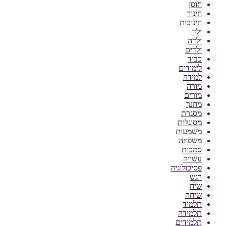
חוסן
חינוך
חינוכית
ילד
ילדה
ילדים
כבוד
לימודים
למידה
מורה
מורים
מחנך
מסגרת
מסוגלות
משמעות
משפחה
סמכות
עשייה
פסיכולוגיה
רגש
שיח
שיחה
תלמיד
תלמידה
תלמידים