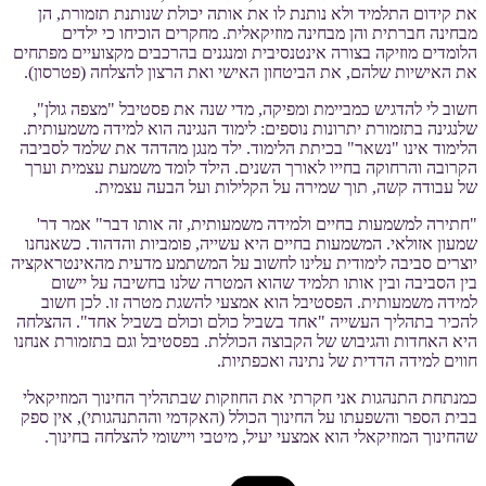
את קידום התלמיד ולא נותנת לו את אותה יכולת שנותנת תזמורת, הן
מבחינה חברתית והן מבחינה מוזיקאלית. מחקרים הוכיחו כי ילדים
הלומדים מוזיקה בצורה אינטנסיבית ומנגנים בהרכבים מקצועיים מפתחים
את האישיות שלהם, את הביטחון האישי ואת הרצון להצלחה (פטרסון).
חשוב לי להדגיש כמביימת ומפיקה, מדי שנה את פסטיבל "מצפה גולן",
שלנגינה בתזמורת יתרונות נוספים: לימוד הנגינה הוא למידה משמעותית.
הלימוד אינו "נשאר" בכיתת הלימוד. ילד מנגן מהדהד את שלמד לסביבה
הקרובה והרחוקה בחייו לאורך השנים. הילד לומד משמעת עצמית וערך
של עבודה קשה, תוך שמירה על הקלילות ועל הבעה עצמית.
"חתירה למשמעות בחיים ולמידה משמעותית, זה אותו דבר" אמר דר'
שמעון אזולאי. המשמעות בחיים היא עשייה, פומביות והדהוד. כשאנחנו
יוצרים סביבה לימודית עלינו לחשוב על המשתמע מדעית מהאינטראקציה
בין הסביבה ובין אותו תלמיד שהוא המטרה שלנו בחשיבה על יישום
למידה משמעותית. הפסטיבל הוא אמצעי להשגת מטרה זו. לכן חשוב
להכיר בתהליך העשייה "אחד בשביל כולם וכולם בשביל אחד". ההצלחה
היא האחדות והגיבוש של הקבוצה הכוללת. בפסטיבל וגם בתזמורת אנחנו
חווים למידה הדדית של נתינה ואכפתיות.
כמנתחת התנהגות אני חקרתי את החוזקות שבתהליך החינוך המוזיקאלי
בבית הספר והשפעתו על החינוך הכולל (האקדמי וההתנהגותי), אין ספק
שהחינוך המוזיקאלי הוא אמצעי יעיל, מיטבי ויישומי להצלחה בחינוך.