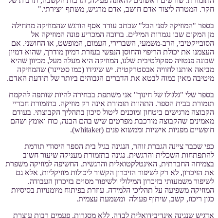
התזמורת. שורשים ראשונים להאזנה פעילה, תרבות הקשבה, תרבות של
חקר. המטרה ליצור אדם חושב, אדם מרגיש, משתף ויצירתי."
בספר "המוזיקה לפני הכל" שכתב עודד אסף הודגש שהמוזיקה מתחילה
מן המקום שבו נגמרות המילים. ברובה המכריע פונה המוזיקה אל
הסובייקטיבי, הרב-משמעי, השברירי, העמום, המופשט, או החושני. אם
העצמנו את יכולת הריפוי והחוסן הנפשי בעזרת דמיון מודרך, שהוא דמיון
שבונה פנטזיה ספקולטיבית שלנו, המוזיקה היא מעלה מעל, מכיוון שהיא
מביאה אותנו לחוויה אבסטרקטית. יש שיגידו (כמו סטיינר) שהמוזיקה
מיטיבה מאין כמוה לבטא את הדברים הגבוהים ביותר של תודעת האדם.
בספר שלי "גלגולו של חינוך" אני משתפת בבחירה להיות שותפה להקמת
תזמורת בבית הספר. התהוות תזמורת אינה רק מוזיקה. בתזמורת חבריי
הקבוצה מרגישים ביטחון ומוכנים ליטול סיכון בתהליך הקבוצתי. בעודם
מאמינים שהקבוצה מורכבת מפרטים שיש בהם הבנה, כוח ואומץ ושהם
חופשיים מפניות אישיות וממשוא פנים (whitaker).
כפי שכבר ציינה הגברת זוהר, הנגינה בגיל בית הספר היסודי תורמת
להתפתחות השכלית והרגשית. נגינה בתזמורת מעניקה שיעור חשוב
בצמיחה החברתית, האינטלקטואלית והרגשית. החשיפה למוזיקה משפרת
את הזיכרון, לא רק לשיפור הזיכרון הקשור ליכולות מוזיקליות, אלא גם
לשיפור משמעותי בזיכרון המילולי ולשיפור מסוים בזיכרון העבודה.
המוזיקה משפיעה על תהליכי הלמידה. עוזרת בפיתוח מיומנויות בסיסיות
כגון ריכוז, קשב, שיתוף פעולה ומשמעת עצמית.
אדגיש שנגינה אינדיבידואלית לבדה, ללא מסגרות, פעמים רבות עוצרת