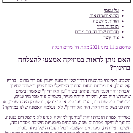
על עצמי
הרצאות/סדנאות
חוויות מהשטח
תוכניות רדיו
ספרים שכתבה דר' מרום
צור קשר
פורסם ב
11 ביוני 2021
מאת
דר' מרום רבקה
האם ניתן לראות במוזיקה אמצעי להצלחה
בחינוך?
השבוע ראיינתי בתוכנית הרדיו שלי "הכוונה וייעוץ עם דר' מרום" ברדיו
קול הגולן, את מרכזת תחום החינוך המוזיקלי מחוז צפון במשרד החינוך
הגברת זוהר ולנסי זינגר. פתחנו בשיר "נגן אקורדיון" שאומר: בימים
שהגרוש היה כסף, והלירה הייתה מנייר, בשמיים עוד טסו מיראג'ים,
וה"עוזי" היה שם דבר, הנ"נ עוד היה אז קומנדקר, והשרמן היה השריון, אז
היה לנו נשק סודי ויקר, היה אקורדיון". לאן נעלמה האמונה שלנו במוזיקה?
בשידור אמרה הגברת זוהר: "בחינוך למוזיקה אנחנו לא מתמקדים בנגינה,
בחינוך למוזיקה מפתחים שפה, מפתחים מיומנויות חשיבה מסדר גבוה,
חשיבה יצירתית, מפתחים הקשבה ויכולת עבודה של ביחד בזכות