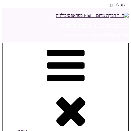
דילוג לתוכן
ד"ר רבקה מרום – Phd בפראפסיכולגיה
מדריכה ומלווה הורים ויועצת חינוכית
תפריט