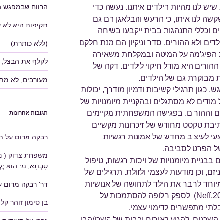
הרווח שבמפגש ה
 שיש לנו מהיות הילדים איתנו. נעשה כדי
שה לנו איתו, כי הרעש והבלאגן הם גם
תקיפות היא לא 
 וכללי התנהגות בבית ייקבעו בשיחה
דים ולא ההורים. סדר וניקיון הם מנת חלקם
(ללא כותרת)
ת הפיג'מה על המיטה ובמקלחת משאירה
לקלף את הבצל, 
הורים היא מודל חיקוי לילדים. דקה של
 מבוקרת גם של הילדים.
מעורבים, לא מת
 כגון תרגילי קשיבות ודמיון מודרך, יכולות
ודים לא מסתגלים ובהקניית מיומנויות של
ים וההורים. בפגישה המשפחתית מקיימים
תגובות אחרונות
יבת טקסט מחודש של זיכרונות מקשיים
צעי לעיצוב מחדש של אמונות רגשיות
רבקה מרום
על
תע
ל הפרט לסביבה.
משפחת צדוק ( נוע
בבניית מיומנויות של ויסות רגשות, טיפול
סָבְתָא, מִי הוּא יֶלֶד
ם, וכן מודעות לעצמי ולזולת. תרגילים של
במיוחד לחבר את הילד לתחושה של אנושיות
דר' רבקה מרום
ע
משותפת וערך עצמי בלתי תלוי (Neff,2011), לספק חלופה להסתמכות על
בן סימון זוהר קלין
לתי מתפשרים לדימוי עצמי.
שכנים. להגיע לאירוח והבית של השכן/הבן