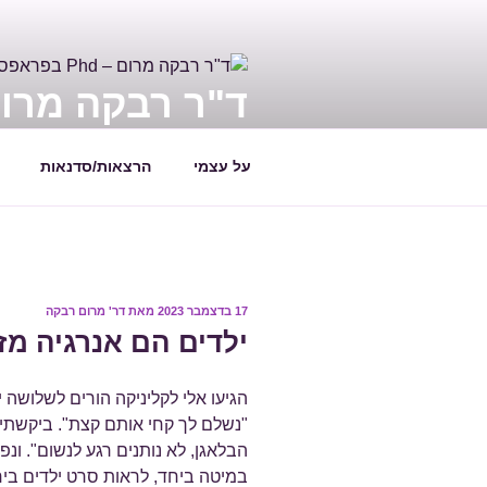
ילוג
תוכן
ד"ר רבקה מרום – PHD בפראפס
מדריכה ומלווה הורים ויועצת חינוכי
על עצמי
הרצאות/סדנאות
פורסם
17 בדצמבר 2023
מאת
דר' מרום רבקה
ב
ילדים הם אנרגיה מז
"נשלם לך קחי אותם קצת". ביקשת
הבלאגן, לא נותנים רגע לנשום". ונ
במיטה ביחד, לראות סרט ילדים ביח