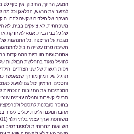
המגע, החיוך, החיבוק, אין סוף לטוב
למזער את הרעש, הבלאגן וכל מה שק
הזעקה של הילדים שקשה להם. חוקים
משפחתית. לא צועקים בבית, לא היל
של כל בני הבית. אמא לא זורקת א
מגבת על הריצפה. כל התנהגות של ה
חשיבה טרם עשייה תוביל להתנהגות
אסטרטגיות חוויתיות הממוקדות ברגש,
להועיל מאוד בהחלשת הבולטות של מ
ויסות רגשות של שני הצדדים, הילד
תרגיל של דמיון מודרך שמאפשר כת
וחסכים. הדמיון יכול גם לפעול כאמ
המכתיבות את התגובות הנוכחיות ש
תרגילי קשיבות וחמלה עצמית עוזרים 
בחוסר סובלנות לתסכול ולפרפקציוניז
אהבה ונועם הליכות יכולים לעזור 
השוואות תחרותיות ולסטנדרטים הב
חשוב מאוד לא לעשות השוואות עם ה