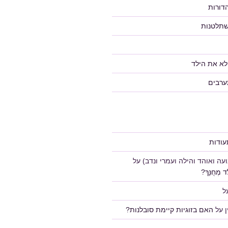
דורות
שתלטנות
לא את הילד
ערבים
ודות
ה ואוהד והילה ועמרי ונדב)
על
 מְחֻנָּךְ?
ל
על
האם בזוגיות קיימת סובלנות?