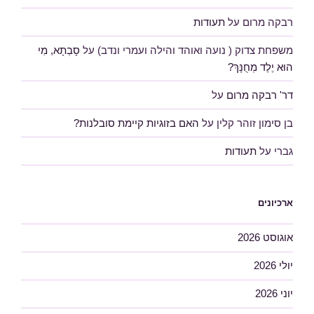
רבקה מרום
על
תעודות
משפחת צדוק ( נועה ואוהד והילה ועמרי ונדב)
על
סָבְתָא, מִי
הוּא יֶלֶד מְחֻנָּךְ?
דר' רבקה מרום
על
בן סימון זוהר קלין
על
האם בזוגיות קיימת סובלנות?
גברי
על
תעודות
ארכיונים
אוגוסט 2026
יולי 2026
יוני 2026