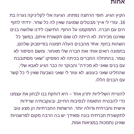
אחות
הקיץ הגיע. חופי הרחצה נפתחו. הגיעה אלי לקליניקה נערה בת
16. עזרי לי אייך מבטלים שמועה שאין לה כל שחר. ירדתי לחוף
הים עם חברה. התמקמנו על החוף. התישבו לידנו שלושה בנים
שאיננו מכירות. לא הייתה לנו שום תקשורת איתם, במשך כל
השהות בחוף. אחד מהבנים העלה תמונה בפייסבוק שלהם,
בתמונה רואים אותי ואת חברה שלי מאחור. ומשם הסיפור לא
נגמר. בהתחלה החברים בכיתה לא הפסיקו "שאני מסתובבת
עם בנים שאני לא מכירה" והבוקר זה כבר הגיע לאבא שלי,
שהחליט שאני בעונש. לא עוזר לי שאני נשבעת שאין לי כל קשר
עם הבנים הללו.
להטיית השליליות יתרון אחד – היא דוחקת בנו לבחון את עצמנו
כדי להבטיח התאמה לנסיבות החיים, ובעקבותיה שרידות
אישית וחברתית גדולה יותר. הרשתות החברתיות הן מצע טוב
לתקשורת חברתית בונה ומאידך יש בה הרבה מקום לפרשנויות
שאינן נתמכות במציאות אמת.