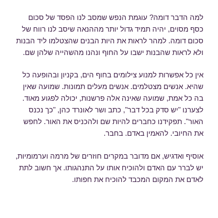
למה הדבר דומה? עוגמת הנפש שמסב לנו הפסד של סכום
כסף מסוים, יהיה תמיד גדול יותר מההנאה שיסב לנו רווח של
סכום דומה. למהר לראות את היות הבנים שהצטלמו ליד הבנות
ולא לראות שהבנות ישבו על החוף ונהנו מהשהייה שלהן שם.
אין כל אפשרות למנוע צילומים בחוף הים, בקניון ובהופעה כל
שהיא. אנשים מצטלמים. אנשים מעלים תמונות. שמועה שאין
בה כל אמת, שמועה שאינה אלה פרשנות, יכולה לפגוע מאוד.
לצערנו "יש סדק בכל דבר", כתב ושר לאונרד כהן, "כך נכנס
האור". תפקידנו כחברים להיות שם ולהכניס את האור. לחפש
את החיובי. להאמין באדם. בחבר.
אוסיף ואדגיש, אם מדובר במקרים חוזרים של מרמה וערמומיות,
יש לברר עם האדם ולהוכיח אותו על התנהגותו. אך חשוב לתת
לאדם את המקום המכבד להוכיח את חפותו.