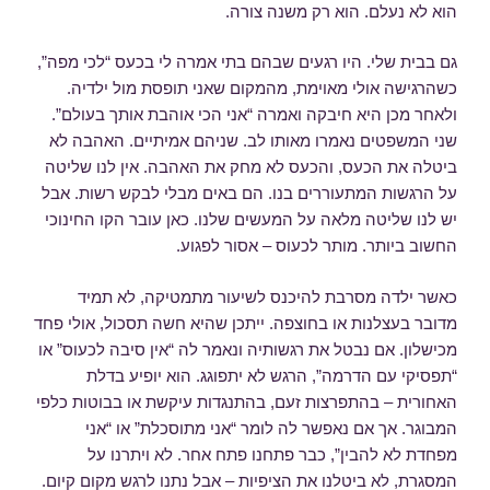
הוא לא נעלם. הוא רק משנה צורה.
גם בבית שלי. היו רגעים שבהם בתי אמרה לי בכעס “לכי מפה”,
כשהרגישה אולי מאוימת, מהמקום שאני תופסת מול ילדיה.
ולאחר מכן היא חיבקה ואמרה “אני הכי אוהבת אותך בעולם”.
שני המשפטים נאמרו מאותו לב. שניהם אמיתיים. האהבה לא
ביטלה את הכעס, והכעס לא מחק את האהבה. אין לנו שליטה
על הרגשות המתעוררים בנו. הם באים מבלי לבקש רשות. אבל
יש לנו שליטה מלאה על המעשים שלנו. כאן עובר הקו החינוכי
החשוב ביותר. מותר לכעוס – אסור לפגוע.
כאשר ילדה מסרבת להיכנס לשיעור מתמטיקה, לא תמיד
מדובר בעצלנות או בחוצפה. ייתכן שהיא חשה תסכול, אולי פחד
מכישלון. אם נבטל את רגשותיה ונאמר לה “אין סיבה לכעוס” או
“תפסיקי עם הדרמה”, הרגש לא יתפוגג. הוא יופיע בדלת
האחורית – בהתפרצות זעם, בהתנגדות עיקשת או בבוטות כלפי
המבוגר. אך אם נאפשר לה לומר “אני מתוסכלת” או “אני
מפחדת לא להבין”, כבר פתחנו פתח אחר. לא ויתרנו על
המסגרת, לא ביטלנו את הציפיות – אבל נתנו לרגש מקום קיום.