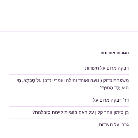
תגובות אחרונות
רבקה מרום
על
תעודות
משפחת צדוק ( נועה ואוהד והילה ועמרי ונדב)
על
סָבְתָא, מִי
הוּא יֶלֶד מְחֻנָּךְ?
דר' רבקה מרום
על
בן סימון זוהר קלין
על
האם בזוגיות קיימת סובלנות?
גברי
על
תעודות