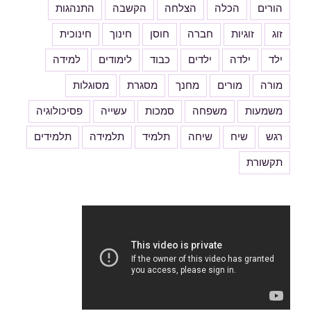
הורים
הכלה
הצלחה
הקשבה
התנהגות
זוג
זוגיות
חברה
חוסן
חינוך
חינוכית
ילד
ילדה
ילדים
כבוד
לימודים
למידה
מורה
מורים
מחנך
מסגרת
מסוגלות
משמעות
משפחה
סמכות
עשייה
פסיכולוגיה
רגש
שיח
שיחה
תלמיד
תלמידה
תלמידים
תקשורת