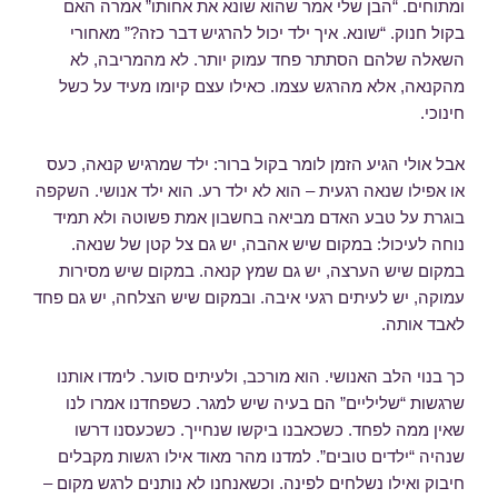
ומתוחים. “הבן שלי אמר שהוא שונא את אחותו” אמרה האם
בקול חנוק. “שונא. איך ילד יכול להרגיש דבר כזה?” מאחורי
השאלה שלהם הסתתר פחד עמוק יותר. לא מהמריבה, לא
מהקנאה, אלא מהרגש עצמו. כאילו עצם קיומו מעיד על כשל
חינוכי.
אבל אולי הגיע הזמן לומר בקול ברור: ילד שמרגיש קנאה, כעס
או אפילו שנאה רגעית – הוא לא ילד רע. הוא ילד אנושי. השקפה
בוגרת על טבע האדם מביאה בחשבון אמת פשוטה ולא תמיד
נוחה לעיכול: במקום שיש אהבה, יש גם צל קטן של שנאה.
במקום שיש הערצה, יש גם שמץ קנאה. במקום שיש מסירות
עמוקה, יש לעיתים רגעי איבה. ובמקום שיש הצלחה, יש גם פחד
לאבד אותה.
כך בנוי הלב האנושי. הוא מורכב, ולעיתים סוער. לימדו אותנו
שרגשות “שליליים” הם בעיה שיש למגר. כשפחדנו אמרו לנו
שאין ממה לפחד. כשכאבנו ביקשו שנחייך. כשכעסנו דרשו
שנהיה “ילדים טובים”. למדנו מהר מאוד אילו רגשות מקבלים
חיבוק ואילו נשלחים לפינה. וכשאנחנו לא נותנים לרגש מקום –