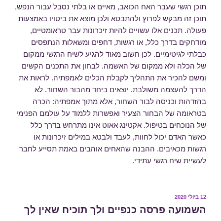
תוכן רגשי שעבר האח הכואב, מאיים או בלתי נסבל עבור הנפש,
תוכן זה מבקש לפרוץ ולהתבטא ולכן מוצא את ביטויו באמצעות
פעולה. תכנים אלו עשויים להיות זיכרונות עבר טראומטיים,
מודחקים בדרך כלל, או רגשות, דחפים ומשאלות הנתפסים
כבלתי לגיטימיים. לכן חשוב מאוד להגיע לשיח הרגשי ממקום
של הכלה ולא ממקום של האשמה. לבחון את התכנים הקשים
ומשם להכיר את התהליך לקבלת הכלים לאמפתיה. לראות את
הדרך להעצמה משולבת. יוצאים ביחד מהבור השחור. לא
בהזדהות וכניסה לבור השחור, אלא מתוך אמפתיה: הכרה
בטראומה של הבחור הצעיר ואפשרות ללמוד על עולמם הפנימי
של הנוכחים בטיפול. אקטינג אאוט אינו מתרחש בדרך כלל
כאשר האדם יכול לחוות, לעבד ולבטא במילים זיכרונות או
רגשות מכאיבים. ההבנה שהאחים אוהבים באמת תסייע לחבר
לעשיית שיח רגשי עתידי.
פורסם
12 ביולי 2020
ב
השמועה פרסה כנפיים ולך תוכיח שאין לך