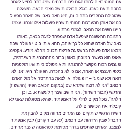
את המוטיבציה להתנהגות פרו חברתית שמטרתה לסייע לאחר
להפחית את כאבו. בגלל הבולטות של מצבי הכאב. השאלה
שמובילה מחקרים בתחום זה, היא האם כאבו של האחר מפעיל
בנו את אותן המערכות המוחיות שהיו פועלות אילו אנחנו עצמנו
היינו חשים את הכאב. לגמרי מרתיע.
התגובה הראשונה שיפעל אדם שמפחד לגעת בכאב, באותו
כאב של האדם שהוא כל כך אוהב, תהא אותו ביטוי פעולה שבה
מבצע אדם פעולה בהשפעת פריצת תכנים מהלא מודע. אקטינג
אאוט הוא מעשה המובחן באופן ברור מההתנהגות השגרתית,
ופעמים רבות מקושר להתנהגויות אימפולסיביות ו/או תוקפניות
כלפי העצמי או האחר, אם כי לא בהכרח. הפעולה היא "אני לא
רואה ולא שומע" – זו פעולה. או לצאת בהתרסה אל מול האדם
הכואב "אני לא רוצה שתהא שם (במקום הכואב הפיזי (האשפוז)
והרגשי (הבור השחור), אני חושב שצריך לעשות א, ב, וכן
הלאה". מכל מקום לדלג על האמפתיה. שהיא מסוגלות שאני לא
קיבלתי את הכישורים לה.
השיח הרגשי שיתקיים עם האחים מהווה מקום להבין את
ההבדל שבין הזדהות עם הכואב (לא עם הקורבן) לבין אמפתיה
למצבו. האחים שותפים בדרך מסוימת לטראומה שעבר אחיהם.