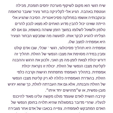
שיח רגשי הוא מקום לשיקוף מערכת יחסים תומכת, מכילה
ועוטפת באהבה. הגיע אלי לקליניקה בחור צעיר שעבר טראומה
ובעקבותיה אושפז במחלקה פסיכיאטרית. הסיבה שהגיע אלי
הייתה שאינו יכול להבין מדוע האחים לא מצאו לנכון להרים
טלפון ולשאול לשלומו במשך הזמן ששהה באשפוז, גם אם לא
הצליחו להגיע לבקר אותו. למעשה מה שמבקש הבחור הצעיר
היא אמפתיה למצב שלו.
אמפתיה היא תהליך פסיכולוגי, רגשי ⁻ שכלי, שבו אדם קולט
ומבין במידה מסוימת את מצבו הנפשי של הזולת. תהליך זה
דורש יכולת לצאת לזמן-מה מן האני, ולכוון את הרגש וההבנה
לקליטת מצבו הנפשי של הזולת. יכולת זו נקראת יכולת
אמפתית. בתהליך האמפתי מתפתחת רגישות וקרבה כלפי
הזולת. בהגדרת האמפתיה כלולה לא רק קליטת מצבו הנפשי
של הזולת והבנתה, אלא גם את העברתה לזולת, כך שהוא ירגיש
מובן-נפשית, או ש״מרגישים יחד איתו״.
קירבה רגשית לאדם שעומד מולנו מקשה עלינו מאוד להיכנס
לנעליו. שהרי מדובר במסוגלות שהיא תלויה בחוסן הנפשי של
האדם המתבקש לאמפתיה. צפייה בכאבו של אדם אחר מגבירה