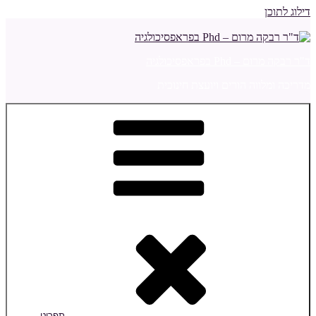
דילוג לתוכן
ד"ר רבקה מרום – Phd בפראפסיכולגיה
מדריכה ומלווה הורים ויועצת חינוכית
תפריט