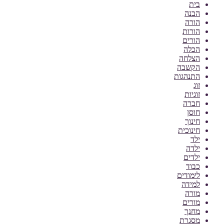
בית
הבנה
הורה
הורות
הורים
הכלה
הצלחה
הקשבה
התנהגות
זוג
זוגיות
חברה
חוסן
חינוך
חינוכית
ילד
ילדה
ילדים
כבוד
לימודים
למידה
מורה
מורים
מחנך
מסגרת