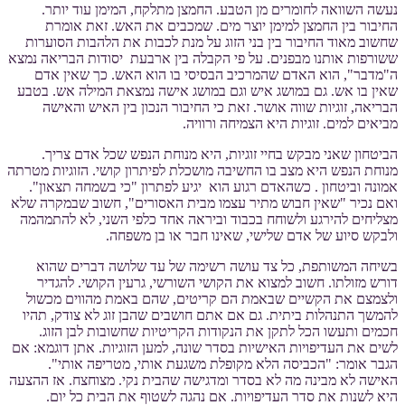
נעשה השוואה לחומרים מן הטבע. החמצן מתלקח, המימן עוד יותר.
החיבור בין החמצן למימן יוצר מים. שמכבים את האש. זאת אומרת
שחשוב מאוד החיבור בין בני הזוג על מנת לכבות את הלהבות הסוערות
ששורפות אותנו מבפנים. על פי הקבלה בין ארבעת יסודות הבריאה נמצא
ה"מדבר", הוא האדם שהמרכיב הבסיסי בו הוא האש. כך שאין אדם
שאין בו אש. גם במושג איש וגם במושג אישה נמצאת המילה אש. בטבע
הבריאה, זוגיות שווה אושר. זאת כי החיבור הנכון בין האיש והאישה
מביאים למים. זוגיות היא הצמיחה ורוויה.
הביטחון שאני מבקש בחיי זוגיות, היא מנוחת הנפש שכל אדם צריך.
מנוחת הנפש היא מצב בו החשיבה מושכלת לפיתרון קושי. הזוגיות מטרתה
אמונה וביטחון . כשהאדם רגוע הוא יגיע לפתרון "כי בשמחה תצאון".
ואם נכיר "שאין חבוש מתיר עצמו מבית האסורים", חשוב שבמקרה שלא
מצליחים להירגע ולשוחח בכבוד וביראה אחד כלפי השני, לא להתמהמה
ולבקש סיוע של אדם שלישי, שאינו חבר או בן משפחה.
בשיחה המשותפת, כל צד עושה רשימה של עד שלושה דברים שהוא
דורש מזולתו. חשוב למצוא את הקושי השורשי, גרעין הקושי. להגדיר
ולצמצם את הקשיים שבאמת הם קריטים, שהם באמת מהווים מכשול
להמשך התנהלות ביתית. גם אם אתם חושבים שהבן זוג לא צודק, תהיו
חכמים ותעשו הכל לתקן את הנקודות הקריטיות שחשובות לבן הזוג.
לשים את העדיפויות האישיות בסדר שונה, למען הזוגיות. אתן דוגמא: אם
הגבר אומר: "הכביסה הלא מקופלת משגעת אותי, מטריפה אותי".
האישה לא מבינה מה לא בסדר ומדגישה שהבית נקי. מצוחצח. אז ההצעה
היא לשנות את סדר העדיפויות. אם נהגה לשטוף את הבית כל יום.