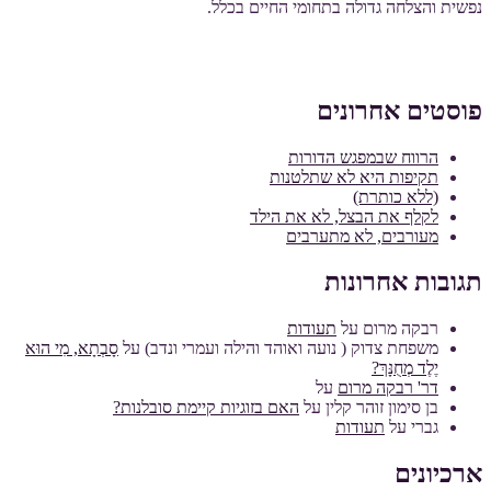
נפשית והצלחה גדולה בתחומי החיים בכלל.
פוסטים אחרונים
הרווח שבמפגש הדורות
תקיפות היא לא שתלטנות
(ללא כותרת)
לקלף את הבצל, לא את הילד
מעורבים, לא מתערבים
תגובות אחרונות
רבקה מרום
על
תעודות
משפחת צדוק ( נועה ואוהד והילה ועמרי ונדב)
על
סָבְתָא, מִי הוּא
יֶלֶד מְחֻנָּךְ?
דר' רבקה מרום
על
בן סימון זוהר קלין
על
האם בזוגיות קיימת סובלנות?
גברי
על
תעודות
ארכיונים