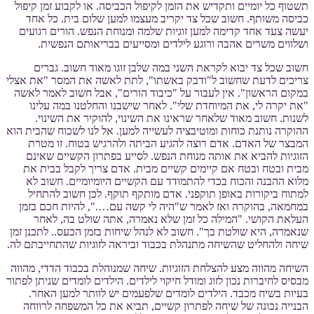
תשטוף כל יומיים ותקדיש את הזמן לקיפול הכביסה. או לקבוע זמן קיפול
כביסה משותף. חשוב שכל צד יקריב מעצמו למען שלום בית. כל אחד
יעשה צעד אחד קדימה למען זוגיות שלמה ומנוחת הנפש. הורים רגועים
ושלווים משרים אהבה ורוגע לילדים ומסייעים בבריאותם הנפשית.
חשוב שכל צד יבוא לקראת השני במה שלבן זוגו מאוד חשוב. גברים
צריכים לדעת שחשוב ל"ודבק באשתו", לתת לאשה את המסר "את אצלי
במקום הראשון". אין לעבור על "כיבוד הורים", אבל חשוב לאמר לאשה
"את יקרה לי, את המיוחדת שלי". לאחר שישבנו והחלטנו במה עלינו
לשנות. חשוב מאוד שלאחר שראינו את השינוי, להוקיר את השינוי.
ההוקרה נותנת כוחות ומוטיבציה לעשייה למען. אל לנו לשכוח שהבית הוא
המבצר של האדם. אדם רוצה להגיע הביתה ולהרגיש בטוח. זו מטרת
הזוגיות להביא את אותה מנוחת הנפש. לסייע בפתרון הקשיים שאינם
מבית ובטח ובטח אם קיימים קשיים מבית. אדם צריך לקבל בבית את
מלוא ההבנה והכוח בכדי להתמודד עם הקשיים היומיומיים. חשוב לא
למתוח ביקורות באופן תוקפני. אדם מותקף תוקף. לכן חשוב להתחיל
במחמאה, בהוקרה ואז לאמר ש"היה לי קשה עם….", להיות חכם בזמן
העלאת הקושי. "המילה כל זמן שלא נאמרה, אתה שולט בה, לאחר
שנאמרה, היא שולטת בך". חשוב לא לנהל שיחות בזמן הכעס.. לתכנן זמן
שיחה ולהחליט שהשיחה מתנהלת בכבוד וביראה לזוגיות שהתחייבתם לה.
השיחה מהווה מצע להצלחת הזוגיות. שיחה שמנוהלת בכבוד הדדי, מהווה
מבסיס לחיברות נכון לזוג ומודל חיקוי לילדים. הילדים לומדים שניתן לפתור
בעיות בשיח מכבד. הילדים לומדים שלפעמים יש לוותר למען האחר.
הבנייה נכונה של שיחה לפתרון קשיים, תביא את כל המשפחה לרווחה