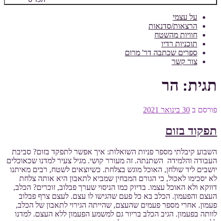
על עצמי
הרצאות/סדנאות
חוויות מהשטח
תוכניות רדיו
ספרים שכתבה דר' מרום
צור קשר
תגית:
הר
פורסם ב
30 בינואר 2021
תפקוד בזום
השבוע קיבלתי מספר פניות השואלות: איך אפשר לתפקד בזום? סביבת
העבודה והלמידה השתנתה. זה מעורר קושי. מגיל צעיר למדנו שכאוכלים
יושבים ליד שולחן, האוכל מוגש בצלחת. כשיוצאים לשטח, רבים מאיתנו
לא יסכימו לאכול, כי הגורם המבחין שמביא לתאבון היא אותה צלחת
דווקא ולא האוכל עצמו. בדיוק כמו הניסוי שערך פבלוב, זוכרים? הכלב,
העצם והפעמון. הכלב בא כל פעם שהגישו לו עצם. לעצם צרף פבלוב
פעמון. אחרי מספר פעמים שהעצם, שהייתה הגירוי לתאבון של הכלב,
לוותה בפעמון. הגיב הכלב בריור גם למשמע הפעמון ללא העצם. למדנו