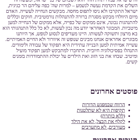
השלים את הקדמת נעשה לנשמע – למרות שה' כפה עליהם הר כגיגית,
ישראל התקרבו ולא ניסו לתפוס מחסה. מבקשים הנחייה לעשייה. האדם
מיום היוולדו מבקש מסגרת ברורה להתנהלות נורמטיבית. חוקים וכללים
להתנהגות נכונה, אינם ממקום של כפייה, אלא ממקום של הנחייה למען
מיטביות. המבוגר האחראי יודע מה נכון לעשות, לא כל כלל התנהגותי הוא
בא מרצון ותשוקה לעשותו. היינו מעדיפים לנסוע לנופש, אך היותנו
מבוגרים אחראים אנחנו מבינים שנופש זה איוורור ולא החיים האמיתיים.
עשייה אמיתית למען הבנייה עתידית היא תפקוד של עבודה ולימודים.
התנהלו בפסיכולוגיה חיובית. התחברו למתבקש למען תפקוד מועיל
ומיטיב. שבחו את בני הזוג ואת הילדים על יכולת ההתמודדות בזמנים
קשים.
פוסטים אחרונים
הרווח שבמפגש הדורות
תקיפות היא לא שתלטנות
(ללא כותרת)
לקלף את הבצל, לא את הילד
מעורבים, לא מתערבים