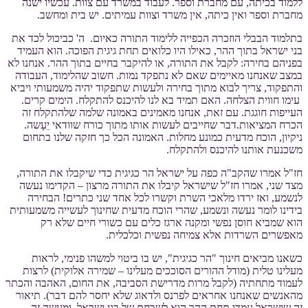
ללמוד בכיתה, עם מחברת וספר. לעבוד במשרד עם צוות. עכשיו ישנה
מחברת וספר ואין כיתה, אין משרד וצוות עמיתים. יש בית ומחשב.
בתלמוד הבבלי הוזכרה הכפייה ללימוד התורה כאיום. ה' כביכול לכד את
בני ישראל בתוך ההר, כאילו היו כלואים תחת גיגית הפוכה. הוא העמיד
בפניהם בחירה: לקבל את התורה, או להיקבר בחיים בתוך ההר. אנחנו לא
במצב שאנחנו מאיימים שאם לא נתפקד נמות. חשוב שהלימוד, העבודה
והתפקוד, צריך לבוא מתוך בחירה ולעשות שתפקוד יהיה משמעותי ויביא
עימו חווית הצלחה. האם תמיד בא לנו להיכנס להתקלח. הימים קרים.
העייפות חוגגת. עם זאת, אנחנו מאמינים באמונה שלמה שלהתקלח זה
הכרח המציאות.דבר שחייבים לעשות אותו מתוך כורח שוודאי יֵעָשה.
ניקיון, הוכח מדעית כמונע מחלות. האמונה הכל כך חזקה שלנו בתחום
משכנעת אותנו להיכנס ולהתקלח.
חז"ל אמרו שהקב"ה כפה על ישראל הר כגיגית כדי שיקבלו את התורה,
מצד שני, אמרו חז"ל שישראל קיבלו את התורה מרצון – הקדימו נעשה
לנשמע, ואז ירדו מלאכי השרת וקשרו לכל אחד שני כתרים! הבחירה
בידינו לומר נעשה ונשמע, שהרי הוכח מדעית שחינוך לעשייה משמעותית
הוא שמביא חוסן נפשי ומקנה ארגז כלים עם כשורי חיים שלא רק
מאפשרים השרדות אלא צמיחה נפשית וכלכלית.
כשאנו מביאים חינוך "הר כגיגית", יש בו ביטוי למשהו פנימי, לראות
מעלינו טלית (מודל ההורים הסוככים מעלינו – שמירה אלוקית) לרצות
לעמוד מתחתיה (לקבל מרות מדרישת הסביבה, את החום, האהבה והכתר
מהאנשים שאנחנו אחראים לפרנס ולדאוג שלא יחסר להם דבר). תיאור
זה שישראל עמדו תחת ההר הוא לשבחם של בני ישראל, ומעשה זה