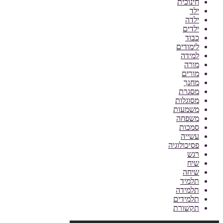
חינוכית
ילד
ילדה
ילדים
כבוד
לימודים
למידה
מורה
מורים
מחנך
מסגרת
מסוגלות
משמעות
משפחה
סמכות
עשייה
פסיכולוגיה
רגש
שיח
שיחה
תלמיד
תלמידה
תלמידים
תקשורת