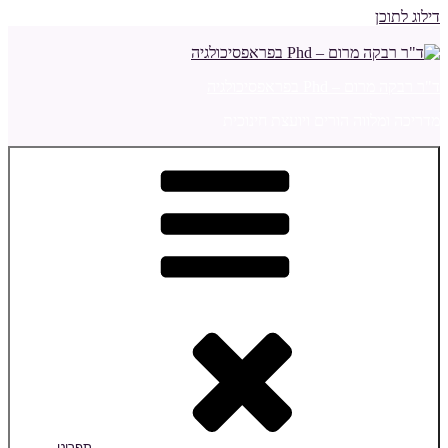
דילוג לתוכן
ד"ר רבקה מרום – Phd בפראפסיכולגיה
מדריכה ומלווה הורים ויועצת חינוכית
תפריט