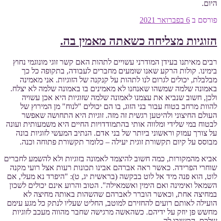
היום.
פורסם ב
6 בפברואר 2021
הזוגיות מצליחה כשאתה מאמין בה.
רבים מאיתנו בעידן המודרני עשויים לתהות האם קשר זוגי מונוגמי נחוץ
בימינו. קולות הרקע שאנו שומעים מחברים לעבודה, בתקופה כל כך
מבלבלת, יכולים לגרום לנו לתהות על קנקנה של הזוגיות. אני מאמינה
באמונה שלמה שמשהו שאנחנו לא מאמינים בו באמונה שלמה לא יצלח.
ולכן, חשוב שנביא את עצמנו לאמונה שלמה שזוגיות היא אכן עשויה
להוות מרחב בטוח עבור בני הזוג, בו הם יכולים "לנוח" מן המירוץ של
העולם החיצוני ולהיטען רגשית זה מזה. זוגיות היא התחושה שאפשר
לבטוח במי שלידי ומלווה אותי בהתמודדויות החיים היא משמעותית ועונה
על צורך עמוק וראשוני ביותר של בני אדם. הנתיב המעשי לזוגיות בונה
מבוסס על קיום תקשורת זוגית יעילה – כלומר תקשורת פתוחה וכנה.
אביא מהמקורות, כמה חשוב להיצמד לאמונה בזוגיות ולא להשמע לחברים
שוחרי הפרידה. כאשר ראה אברהם אבינו תכונות רעות אצל רועי מקנה
לוט, הוא פנה מיד אל לוט בבקשה (בראשית יג, ט): "היפרד נא מעלי, אם
השמאל ואימינה ואם הימין ואשמאילה". הטוב והרוע אינם יכולים לשכון
במחיצה אחת, וכאשר הוברר לאברהם שהשהות באותה מחיצה לא
הועילה לאותם רועים להחזירם למוטב, החליט שעליו לנתק כל מגע עימם
מחשש פן יוזק על ידיהם. כשהאשה מרגישה שחבר מהווה מעכב לזוגיות
שלכם, הקשיבו לה.