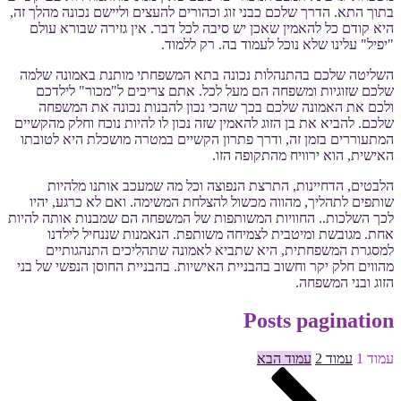
בתוך התא. הדרך שלכם כבני זוג וכהורים להעצים וליישם נכונה מהלך זה,
היא קודם כל להאמין שאכן יש סיבה לכל דבר. אין גזירה שבורא עולם
"יפיל" עלינו שלא נוכל לעמוד בה. רק ללמוד.
השליטה שלכם בהתנהלות נכונה בתא המשפחתי מותנת באמונה שלמה
שלכם שזוגיות ומשפחה הם מעל לכל. אתם צריכים ל"מכור" לילדכם
ולכם את האמונה שלכם בכך שהכי נכון להבנות נכונה את המשפחה
שלכם. להביא את בן הזוג להאמין שזה נכון לו להיות נוכח וחלק מהקשיים
המתעוררים בזמן זה, ודרך פתרון הקשיים במטרה מושכלת היא לטובתו
האישית, הוא ירוויח מהתקופה הזו.
הלבטים, הדחיינות, התרצת הנפוצה וכל מה שמעכב אותנו מלהיות
שותפים לתהליך, מהווה מכשול להצלחת המשימה. ואם לא כרגע, יהיו
לכך השלכות.. החוויות המשותפות של המשפחה הם שמבנות אותה להיות
אחת. מגובשת ומיטבית לצמיחה משותפת. הנאמנות שננחיל לילדנו
למסגרת המשפחתית, היא שתביא לאמונה שתהליכים התנהגותיים
מהווים חלק יקר וחשוב בהבניית האישיות. בהבניית החוסן הנפשי של בני
הזוג ובני המשפחה.
Posts pagination
עמוד
1
עמוד
2
עמוד הבא