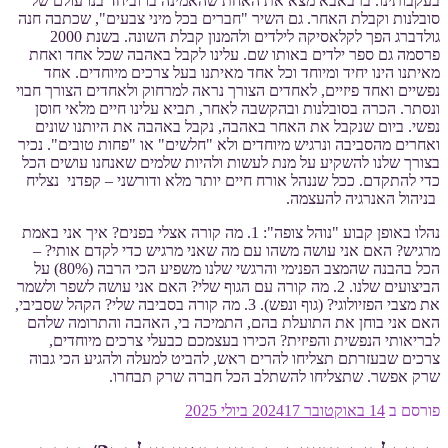
בעקבותינו. ברבאבא מצא את האחת שהאמינה בו וביחד בנו עולם של
סובלנות וקבלת האחר. גם השיר "חברים בכל מיני צבעים", שכתבה חנה
גולדברג הפך לקלאסיקה לילדים ולהמנון קבלת השונה. בשנת 2000
פרסמה גם ספר ילדים באותו שם. עלינו לקבל באהבה שכל אחד ואחת
מאיתנו הינו יחיד ומיוחד וכל אחד מאיתנו בעל צרכים מיוחדים. אחד
נפשיים ואחד פיזיים, לאחדים הצורך נראה למרחוק ולאחדים הצורך חבוי
ונסתר. הכרה בסובלנות ובהקשבה לאחר, תביא עלינו חיים מלאי חוסן
נפשי. ביום שנקבל את האחר באהבה, נקבל באהבה את היותנו שונים
ואחרים מהסביבה ונרגיש מיוחדים ולא "חלשים" או "פחות טובים". נכיר
בצורך שלנו להשקיע על מנת לעשות ולהיות שלמים שאנחנו עושים הכל
כדי להתקדם. ככל שננהל אורח חיים יותר מלא ודורשני – קפדני נצליח
בניהול האנרגיה להעצמה.
נהלו באופן קבוע "נוהל צופה": 1. מה קורה אצלי בפנים? איך אני באמת
מרגיש? האם אני עושה משהו עם מה שאני מרגיש כדי לקדם אותי? –
הכל בהבנה שהמצב הפנימי והרגשי שלנו משפיע הכי הרבה (80%) על
הביצועים שלנו. 2. מה קורה עם הגוף שלי? האם אני עושה לשפר ולשמר
את מצבי הפזיולוגי? (גוף ונפש). 3. מה קורה בסביבה שלי? הקהל שסביבי,
האם אני בוחן את התועלת בהם, התמיכה בי, האהבה והתרומה שלהם
לבריאותי הנפשית והפיזית? הכירו בעצמכם כבעלי צרכים מיוחדים,
צרכים שבעזרתם תצליחו להרים ראש, להביט למעלה ולהגיע הכי גבוה
שרק אפשר. שתצליחו להשתלב הכל חברה שרק תבחרו.
פורסם ב
14 באוקטובר 2024
17 ביולי 2025