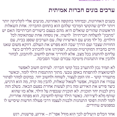
ערכים בונים חברות אמיתית
בשנים האחרונות, ובמיוחד בתקופה האחרונה, מגיעים אליי לקליניקה יותר
ויותר ילדים שהקושי המרכזי שלהם הוא בתחום החברתי. אחת השאלות
הראשונות שהורים שואלים היא: מהם בעצם כישורים חברתיים? האם יש
"מתכון" להצלחה חברתית? לדעתי, אין נוסחה אחת שמתאימה לכל
הילדים. כל ילד מגיע עם האישיות שלו, עם הערכים שספג בבית, עם
החוויות שצבר ועם הדרך שבה הוא מפרש את העולם. דווקא משום שאנו
חיים בחברה דמוקרטית ומגוונת, תפקידנו אינו להכתיב לילדים כיצד
עליהם להתנהג בכל מצב, אלא להדריך אותם לחשוב, להתבונן, לבחור
ולהבין איזו התנהגות מיטיבה עבורם ועבור הסביבה.
לא תמיד נכון להתערב בכל קושי חברתי. לעיתים חשוב לאפשר
לסיטואציה להתפתח באופן טבעי. מתוך ההתנסות הילד לומד, וכאשר
מתעורר קושי – זהו הזמן לעצור, לשוחח ולחשוב יחד. במקום למהר לפתור
עבורו את הבעיה, אפשר לשאול שאלות, להבין מה קרה, מה הוא הרגיש,
כיצד פירש את האירוע ומה ניתן לעשות אחרת בפעם הבאה. בשלב הזה
ניתן לבנות יחד תוכנית. לא תוכנית שנכפית על הילד, אלא כזו שהוא
שותף מלא ליצירתה. כאשר הילד שותף לחשיבה, הוא מפתח אחריות,
לומד לזהות דפוסי התנהגות ולבנות לעצמו דרכי פעולה חדשות שיסייעו לו
במפגשים עתידיים.
אחד הכלים היעילים לכך הוא מודל אפר"ת – אירוע, פרשנות, רגש