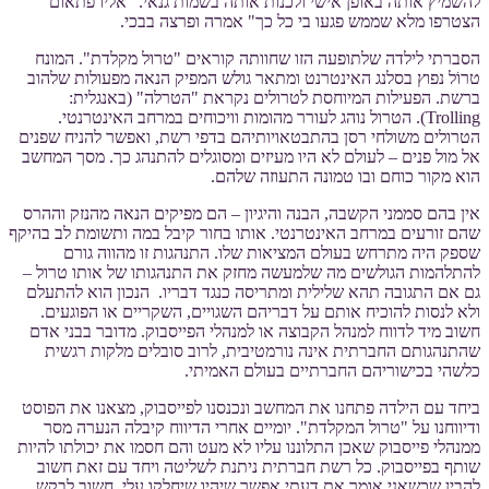
להשמיץ אותה באופן אישי ולכנות אותה בשמות גנאי. "אליו פתאום
הצטרפו מלא שממש פגעו בי כל כך" אמרה ופרצה בבכי.
הסברתי לילדה שלתופעה הזו שחוותה קוראים "טרול מקלדת". המונח
טרוֹל נפוץ בסלנג האינטרנט ומתאר גולש המפיק הנאה מפעולות שלהוב
ברשת. הפעילות המיוחסת לטרולים נקראת "הטרלה" (באנגלית:
Trolling). הטרול נוהג לעורר מהומות וויכוחים במרחב האינטרנטי.
הטרולים משולחי רסן בהתבטאויותיהם בדפי רשת, ואפשר להניח שפנים
אל מול פנים – לעולם לא היו מעיזים ומסוגלים להתנהג כך. מסך המחשב
הוא מקור כוחם ובו טמונה התעוזה שלהם.
אין בהם סממני הקשבה, הבנה והיגיון – הם מפיקים הנאה מהנזק וההרס
שהם זורעים במרחב האינטרנטי. אותו בחור קיבל במה ותשומת לב בהיקף
שספק היה מתרחש בעולם המציאות שלו. התנהגות זו מהווה גורם
להתלהמות הגולשים מה שלמעשה מחזק את התנהגותו של אותו טרול –
גם אם התגובה תהא שלילית ומתריסה כנגד דבריו. הנכון הוא להתעלם
ולא לנסות להוכיח אותם על דבריהם השגויים, השקריים או הפוגעים.
חשוב מיד לדווח למנהל הקבוצה או למנהלי הפייסבוק. מדובר בבני אדם
שהתנהגותם החברתית אינה נורמטיבית, לרוב סובלים מלקות רגשית
כלשהי בכישוריהם החברתיים בעולם האמיתי.
ביחד עם הילדה פתחנו את המחשב ונכנסנו לפייסבוק, מצאנו את הפוסט
ודיווחנו על "טרול המקלדת". יומיים אחרי הדיווח קיבלה הנערה מסר
ממנהלי פייסבוק שאכן התלוננו עליו לא מעט והם חסמו את יכולתו להיות
שותף בפייסבוק. כל רשת חברתית ניתנת לשליטה ויחד עם זאת חשוב
להבין שכשאני אומר את דעתי אפשר שיהיו שיחלקו עלי, חשוב לבקש