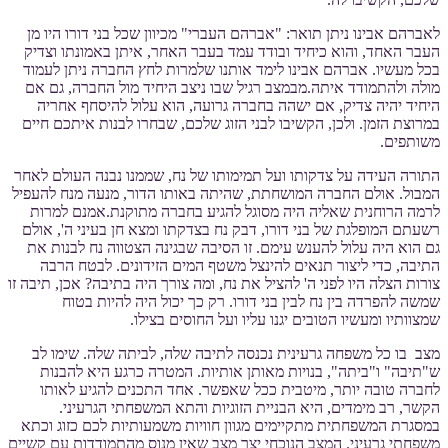
לאברהם אבינו ניתן תואר: "אברהם העברי" מכיוון שכל בני דורו היו מן
העבר האחד, והוא כיחיד ובודד עמד בעבר האחר, איתן באמונתו וצדיק
בכל מעשיו. אברהם אבינו לימד אותנו שלמרות לחץ החברה ניתן לעמוד
מולה ולהתמודד איתה.מבמצב רגיל שבו ניצב היחיד מול החברה, גם אם
היחיד יהיה צדיק, אם ישהה בחברה גרועה, הוא עלול להיסחף אחריה
במרוצת הזמן. ולכן, הקשיבו לבני הזוג שלכם, שבחרו לבנות איתכם חיים
משותפים.
התורה העידה על צדקותו ועל תמימותו של נח, שממנו נבנה העולם לאחר
המבול. אולם החברה המושחתת, שהיתה באותו הדור, מנעה מנח להעפיל
לרמה הרוחנית שאליה היה מסוגל להגיע בחברה מתוקנת.אמנם למרות
רשעתם המופלגת של בני דורו, דבק נח בצדקתו ומצא חן בעיני ה', אולם
גם הוא היה עלול להענש עימם. זו הסיבה שבגינה הצטווה נח לבנות את
התיבה, כדי ליצור תנאים להינצל משטף המים הזידונים. לבטח הרבה
צורות הצלה היו לפני ה' להציל את נח, ומה צורך היה בתיבה? אכן, תיבה זו
שמשה להפרדה בין נח לבין בני דורו. רק כך יכול היה להיות בטוח
שמצוותיו ומעשיו הטובים יגנו עליו ועל החוסים בצילו.
מצב בו כל משפחה גרעינית נכנסה לתיבה שלה, לביתה שלה. שימו לב
ש"תיבה" ו"ביתה", בנויות מאותן אותיות. המטרה כרגע היא להבנות
לחברה טובה יותר, מיטבית ככל שאפשר. אחד התכנים להגיע לאותו
הקשר, רב מימדים, היא הבניית הזוגיות והתא המשפחתי הגרעיני.
במסגרת המשפחתית מתקיימים מגוון חוויות משמעותיות לכם כזוג וכתא
משפחתי גרעיני. המצב הנוכחי יצר מצב שאין מנוס מהתמודדות עם קשיים