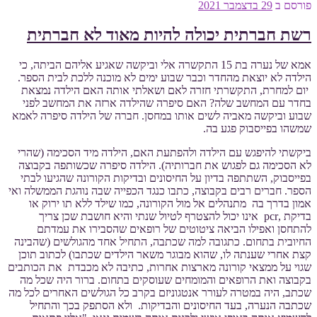
פורסם ב
29 בדצמבר 2021
רשת חברתית יכולה להיות מאוד לא חברתית
אמא של נערה בת 15 התקשרה אלי וביקשה שאגיע אליהם הביתה, כי
הילדה לא יוצאת מהחדר וכבר שבוע ימים לא מוכנה ללכת לבית הספר.
יום למחרת, התקשרתי חזרה לאם ושאלתי אותה האם הילדה נמצאת
בחדר עם המחשב שלה? האם סיפרה שהילדה ארזה את המחשב לפני
שבוע וביקשה מאביה לשים אותו במחסן. חברה של הילדה סיפרה לאמא
שמשהו בפייסבוק פגע בה.
ביקשתי להיפגש עם הילדה ולהפתעת האם, הילדה מיד הסכימה (שהרי
לא הסכימה גם לפגוש את חברותיה). הילדה סיפרה שכשותפה בקבוצה
בפייסבוק, השתתפה בדיון על החיסונים ובדיקות הקורונה שהגיעו לבתי
הספר. חברים רבים בקבוצה, כתבו כנגד הכפייה שבה נוהגת הממשלה ואי
אמון בדרך בה מתנהלים אל מול הקורונה, כמו שילד ללא תו ירוק או
בדיקת ,pcr אינו יכול להצטרף לטיול שנתי והיא חושבת שכן צריך
להתחסן ואפילו הביאה ציטוטים של רופאים שהסבירו את עמדתם
החיובית בתחום. כתגובה למה שכתבה, התחיל אחד מהגולשים (שהבינה
קצת אחרי שענתה לו, שהוא מבוגר משאר הילדים שכתבו) לכתוב תוכן
שגוי על ממצאי קורונה מארצות אחרות, כתיבה לא מכבדת את הכותבים
בקבוצה ואת הרופאים והמומחים שעוסקים בתחום. ברור היה שכל מה
שכתב, היה במטרה לעורר אנטגוניזם בקרב כל הגולשים האחרים לכל מה
שכתבה הנערה, בעד החיסונים והבדיקות. ולא הסתפק בכך והתחיל