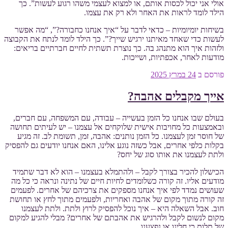
אולי אני יכול לכסות אותם, או למצוא לעצמי משהו רגוע לעשות”. כך
הילד לומד לראות את האחר ולא רק את עצמו.
בשיחות יומיומיות – כדאי לדבר על “איך אנחנו כחבורה?”, “מה אפשר
לעשות כדי שאחד מאיתנו ירגיש שייך?”. כך הילד לומד לנתח את הקבוצה
ולזהות איך הוא מתנהג בה. כך נוצרת תשתית לחיים חברתיים בריאים:
מודעות לאחר, אכפתיות, ושייכות.
פורסם ב
24 במרץ 2025
אייך מקבלים אהבה?
בעולם שבו אנחנו כל הזמן בעשייה – עבודה, עם המשפחה, עם חברים,
ובאמצעות כל מחויבות אישית שלוקחים אל עצמנו – יש לעיתים תחושה
של חוסר זמן לעצמנו. כל הזמן נותנים: אהבה, זמן, תשומת לב. זה מגיע
בקלות כלפי אחרים, אבל כשזה נוגע אלינו, האם אנחנו יודעים גם להפסיק
ולתת לעצמנו את אותו סוג של יחס?
הכישלון להכיר בצורך לקבל – ולהתמלא בעצמנו – הוא לא דבר שתמיד
מודעים אליו. זה קורה כשלומדים לחיות חיים של נתינה ונראה כי כל מה
שעושים נמדד לפי איך אנחנו מספקים את צרכיהם של אחרים. לפעמים
זה קורה מתוך מקום של אהבה ואחריות, ולפעמים מתוך לחץ או תחושת
חוב. אבל השאלה היא – איך נוכל להפסיק לרוץ ולתת. ולתת לעצמנו
מקום לנשום לקבל ולהרגיש את אהבתם של אחרים? מבלי להגיע למקום
של תלות כי חלינו או נפצענו.