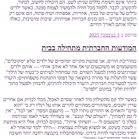
ביותר אינם רשימת כללים שניתן לשנן. הם היכולת לחשוב, לבחור,
להקשיב, לכבד, ללמוד מכל חוויה ולהמשיך לצמוח ממנה. כאשר ילדים
גדלים על ערכים של כבוד, אחריות, אמפתיה ושיח פתוח, הם אינם רק
רוכשים חברים – הם בונים חברויות אמיתיות, יציבות ומיטיבות, כאלה
שילוו אותם לאורך החיים.
פורסם ב
3 בנובמבר 2025
המודעות החברתית מתחילה בבית
כמדריכת הורים, אני פוגשת מקרים יומיומיים של ילדים שלא “מקובלים”,
משועממים או משוכנעים ש״אף אחד לא אוהב אותי״ — אותם ילדים
שמרגישים מחוץ למעגל השווים. מה שמתחיל לעיתים כ“בעיה של הילד”
עשוי להתגלות עד מהרה כתוצאה של דפוסי התנהגות משפחתיים: היעדר
חינוך למעורבות חברתית, היעדר היכולת להרגיש, להבחין ולפעול מתוך
“להיות חלק” במקום “לפרט”.
כאשר ילד קם מהשולחן מיד לאחר שסיים לאכול, מבלי לבדוק אם אחרים
עדיין יושבים, כשההורים ממהרים להרים אותו על רגליו רק כי “הוא
סיים” והאחים או ההורים נותרו לבד — מתעצם המסר: “אני לבד”, “אין
לי זמן להמתין”, “העולם שלי קובע”. או כשהילד מעיר לאמו שנרדמה
בסלון כי “משעמם לי — תשחקי איתי!”, במקום לבדוק: אולי היא מותשת
– לשבת בשקט, או למצוא פעילות עצמאית —הילד ילמד שהאחר לא
תמיד מוכן/רצוי להיות בידינו, שההסתכלות בקבוצה רחבה יותר חשובה
אף יותר מהדחף “אני עכשיו”.