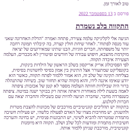
טוב לאורך זמן.
פורסם ב
13 בספטמבר 2022
התקווה בלב נשמרת
הגיעה אלי לקליניקה עלמה צעירה, פתחה ואמרה "הדלת האחרונה שאני
עוד מנסה לפתוח". לאחר שיחת חולין קצרה, בה קיבלתי תמונה רחבה
יותר על משפחתה, חברים וזוגיות, הבנו שתינו שמאירועים של יציאה
מוקדמת מהצבא, חיפוש עבודה של חודשים ופיטורין לא מכבדים, העלמה
הצעירה איבדה תקווה.
לפי הפסיכולוג אריק אריקסון בשלב הראשון של הילדות בינקות,
בקונפליקט שמתעורר אצל התינוק בין אמון בסיסי לחשדנות בסיסית,
בצליחה תקינה של שלב זה, הוא אמור ללמוד לפתח תקווה, כאשר הוא
יודע שאימו איננה לידו, והוא מקווה שהיא תחזור שוב. בשיחה שהתנהלה
ברור היה שבילדות חוותה העלמה מספר לא קטן של אכזבות: ציפתה
לאמה בשעת לילה מאוחרת וראתה אותה רק בבוקר ישנה במיטה. ציפתה
כשנפרדה מחבר, שחברה תגיעה להיות שם בשבילה והחברה יצאה עם
חברות לקולנוע.
בתקווה יש תהליכים קוגניטיביים מורכבים של מכוונות להצבת מטרות
ולהשגתן. יש מחויבות מצדו של האדם לפעולה כלשהי, יש פעילות חשיבה
מתמדת שמטרתה להביא לשינוי, יש התבוננות פנימית, יש בחינה והערכה
חשיבתית מתמדת ומודעות לכל שלב ושלב. תקווה היא מיומנות
קוגניטיבית, מורכבת שניתן ללמוד אותה.