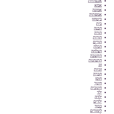
אכפתיות
אמא
אמונה
אמפתיה
ביטחון
בית
הבנה
הורה
הורות
הורים
הכלה
הצלחה
הקשבה
התנהגות
זוג
זוגיות
חברה
חוסן
חינוך
חינוכית
ילד
ילדה
ילדים
כבוד
לימודים