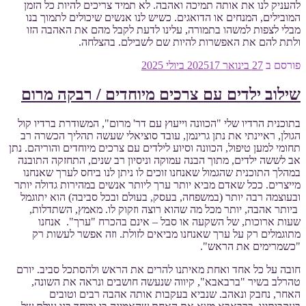
להעניק לנו את אותה תמיכה ואהבה. לא תמיד צריכים להיות כל הזמן
המובילים, המנחים או הדואגים. כשיש לנו אנשים שיכולים לתמוך בנו
מבלי לצפות למשהו בתמורה, עלינו לדעת לקבל מהם את האהבה הזו
ולתת להם את האפשרות להיות שם לשבילם. בהצלחה.
פורסם ב
27 בינואר 2025
17 ביולי 2025
שילוב ילדים עם צרכים מיוחדים / רבקה מרום
בתוכנית הרדיו שלי "הכוונה וייעוץ עם דר' מרום", המשודרת ברדיו קול
הגולן, ראיינתי את נתן גרינמן, עובד סוציאלי שעשה תהליך הכשרה רב
תחומי למען טיפול, הכוונה וסיוע לילדים עם צרכים מיוחדים והוריהם. נתן
אב לששה ילדים, מתוך הבנה עמוקה וניסיון רב שנים, התחזקה התובנה
במהלך התוכנית שהגמול שאנחנו זוכים לו ניתן לנו ביחס לערך שאנחנו
מייצרים. ככל שאדם מביא יותר ערך ליותר אנשים במהירות גדולה יותר
ובעוצמה רבה יותר (במשפחה, בעסק, בעולם ובכל סביבה) הוא יתוגמל
ביותר אהבה, יותר מכל מה שהוא רוצה וזקוק לו. מאמץ, השתדלות,
שעות ארוכות, של השקעה או סבל – אינם בהכרח "ערך". אנחנו
מתוגמלים רק על ערך שאנחנו מביאים לזולת. וזה אפשר לעשות רק
"כשמרימים את הראש".
חובה על כל אחד ואחת מאיתנו להרים את הראש ולהסתכל סביב. יורם
טהרלב בשיר "ברבאבא", קיווה שנעשה חושבים ונראה את השונה,
האחר, נחבק ונאהב. שנביא בעקבות אותה אהבה רבים וטובים