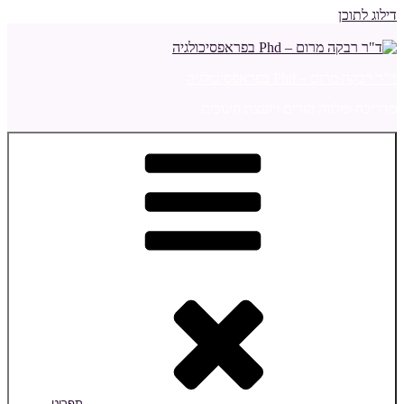
דילוג לתוכן
ד"ר רבקה מרום – Phd בפראפסיכולגיה
מדריכה ומלווה הורים ויועצת חינוכית
תפריט