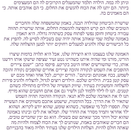
וניתן לה במה. הילדה תלמד שהמעגלים הקרובים לה הם המעצימים
ביותר. הם יתנו לה את הכוח להגשים את החלום. כי הם אוהבים אותה. כי
הם מאמינים בה.
שרשרת הביטחון שהילדה תבנה, באמון שהמשפחה שלה והחברים
הטובים שלה הם קרש הקפיצה להגשמת החלום, אותה שרשרת תהווה
עבורה ביטחון וחוסן נפשי לפתוח עסק כשתהיה גדולה. היא תאמין
באמונה שלמה שמי שאוהב אותה יהיה שם בשבילה לסייע לה. להפיץ את
כל הכישורים שלה ולהגיע למעגלים רחוקים יותר למען ההצלחה שלה.
האמונה שלנו בעצמנו היא היצירה שלנו, אבל היא תלויה בדמות שיצרו
הורינו, מורנו ומי שהיה איתנו כשהיינו נטע זעיר שציפה שישקו אותו וידשנו
אותו, כדי שהשורשים יאחזו היטב בקרקע. פיקסו כתב: "ישנם ציירים
ההופכים את השמש לנקודה זהובה וציירים אחרים שהופכים נקודה זהובה
לשמש, בכח אמונתם ובינתם". הורים יקרים, לכל אחד ואחד מכם יש
עסק קטן בבית. הילדים שלכם. הילדים רוצים לגדול, להצליח ולהניב פירות
להצלחה והמשכיות בעתיד. שיווק העשייה של הילדים מתחילה כשהם
קטנים. תנו לו לילד ללמוד לנגן ולשיר גם אם אתם חושבים שהוא מזייף.
תנו לו את האהבה שלכם ללא תנאי. הנקודה הזהובה תהיה השמש
שתאיר לו את הדרך. בכל הזדמנות, שישמע אתכם משווקים את העשייה
שלו. תספרו לכל מי שאפשר, כשהוא שומע, שהוא יודע לקרוא. ושהוא
ילד אחראי ותמיד מסדר את החדר שלו. תמלאו את ליבו ובינתו באמונה
שהוא יכול ויותר מכך שאתם שם בשבילו. הוא גם יבין שחברים טובים,
הם חברים שאוהבים באמת, שנותנים לך את הכוח לצמוח ולהיות מה
שאתה חולם להיות. הצלחת הילדים שלנו בעתיד תלויה מאוד בהבנייתם