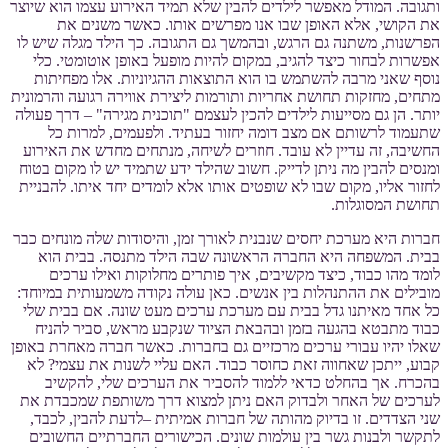
ותגובה. המודל מאפשר לילדים להבין שלא תמיד האירוע עצמו הוא שיוצר
את הקושי, אלא האופן שבו אנו מפרשים אותו. כאשר משנים את
הפרשנות, משתנה גם הרגש, ובהמשך גם התגובה. כך הילד מגלה שיש לו
אפשרות לבחור כיצד להגיב, במקום להיות מופעל באופן אוטומטי. כלי
נוסף שאני מרבה להשתמש בו הוא התוצאות ההגיוניות. אלו מפחיתות
מתחים, מחזקות תחושת אחריות ותורמות ליצירת אווירה רגועה והרמונית
יותר. הן גם מסייעות לילדים להכין לעצמם "תוכנית מגירה" – דרך פעולה
שתעמוד לרשותם אם מצב דומה יחזור בעתיד. ולפעמים, למרות כל
החשיבה, זה עדיין לא עובד. חוזרים לשיחה, מנתחים מחדש את האירוע
ומנסים להבין מה ניתן לדייק. חשוב שהילד ידע שתמיד יש לו מקום בטוח
לחזור אליו, מקום שבו לא שופטים אותו אלא לומדים יחד איתו. להבניית
תחושת המסוגלות.
חברות היא מערכת יחסים שנבנית לאורך זמן, והיסודות שלה מונחים כבר
בבית. המשפחה היא החברה הראשונה שבה הילד מתנסה. בבית הוא
לומד מהו כבוד, כיצד מקשיבים, איך פותרים מחלוקות ואילו ערכים
מובילים את ההתנהלות בין אנשים. כאן עולה נקודה משמעותית במיוחד:
כל אחד מאיתנו גדל בבית עם מערכת ערכים מעט שונה. אם בבית שלי
כבוד מתבטא בהגעה בזמן ובהבאת הציוד שנקבע מראש, סביר להניח
שאלו יהיו עבורי ערכים מרכזיים גם בחברות. כאשר חברה מאחרת באופן
קבוע, ייתכן שאחווה זאת כחוסר כבוד. האם עליי לשנות את עצמי? לא
בהכרח. אך בהחלט כדאי ללמוד להסביר את הערכים שלי, להקשיב
לערכים של האחר ולבדוק האם ניתן למצוא דרך משותפת שמכבדת את
שני הצדדים. זו בדיוק מהותה של חברות אמיתית –לדעת להבין, לכבד,
לתקשר ולבנות גשר בין עולמות שונים. הכישורים החברתיים החשובים