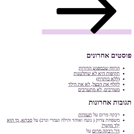
פוסטים אחרונים
הרווח שבמפגש הדורות
תקיפות היא לא שתלטנות
(ללא כותרת)
לקלף את הבצל, לא את הילד
מעורבים, לא מתערבים
תגובות אחרונות
רבקה מרום
על
תעודות
משפחת צדוק ( נועה ואוהד והילה ועמרי ונדב)
על
סָבְתָא, מִי הוּא
יֶלֶד מְחֻנָּךְ?
דר' רבקה מרום
על