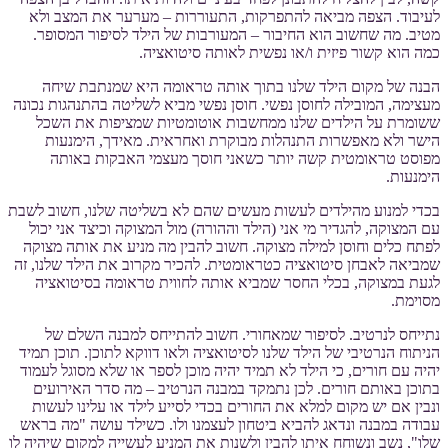
לעיבוד. הצפה מביאה להתפרקות, התעוררות – מערער את המצב ולא
מטיב. מה שחשוב הוא החיבור – המעורבות של הילד לסיפור המסופר.
כמה הוא קשור פיזית ו/או נפשית לאותה סיטואציה.
הבנה של מקום הילד שלנו בתוך אותה טראומה היא שמנתבת שיחה
מעצימה, המובילה לחוסן נפשי. חוסן נפשי מביא לשליטה בהתנהגות נכונה
ששומרת על הילדים שלנו ממחשבות אוטומטיות שמציפות את השכל
הישר ולא מאפשרות התנהלות מבוקרת ואחראית. מאידך, הימנעות
מפוסט טראומטית קשה יותר כשאני חוסך מעצמי האבקות באותה
הימנעות.
בכדי למנוע מהילדים לעשות מעשים שהם לא בשליטה שלנו, חשוב לשבת
עם המצוקה, להגדיר מי אני (הילד וההורה) מול המצוקה וכיצד אני יכול
לפתח כלים וחוסן למילה מצוקה. חשוב להבין מה מניע את אותה מצוקה
שמביאה לאבחן סיטואציה כטראומטית. להכיר מקרוב את הילד שלנו, זה
לגעת במצוקה, בכלי החסר שמביא אותה לחווית טראומה בסיטואציה
מסוימת.
נתייחס לנרטיב. לסיפור שמאחורי. חשוב להתייחס למבנה השלם של
הניתוח הנרטיבי של הילד שלנו לסיטואציה ולאו דווקא לתוכן. תוכן תמיד
יהיה עם חורים, כי הילד לא תמיד יהיה מוכן לספר או שלא מסוגל לעמוד
בתוכן באותם חורים. לכן נתמקד במבנה הנרטיב – מה סדר האירועים
ונבין אם יש מקום למלא את החורים בכדי לסייע לילד או עלינו לעשות
עבודה במבנה ונדאג להביא ביטחון לעצמנו ולו. כשילד עושה "מה בראש
שלו", נשב ונשוחח איתו להבין ולשנות את המניע לעשייה למקום שיהיה לו