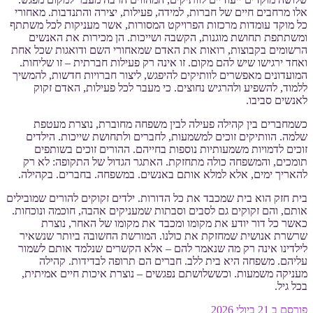
אלו מרחבים חיים של חברות, למידה, פעילות, יצירה והתנדבות. מאחורי
כל מוקד עומדות מרכזות הפרויקט המסורות, אשר מעניקות לכל משתתף
ומשתתפת תחושת מוגנות, הקשבה ושייכות. הן מכירות את האנשים
הרשומים בקבוצות, רואות את האדם שמאחורי השם ודואגות שכל אחת
ואחד ירגישו שיש להם מקום. זו אינה רק פעילות חברתית – זו שליחות.
המועדונים מאפשרים לוותיקים להיפגש, ליצור חברויות חדשות, להמשיך
ללמוד, להשפיע ולהרגיש נחוצים. כי מעבר לכל פעילות, האדם זקוק
לאנשים סביבו.
כשמחברים בין קהילה פעילה לבין משפחה מחוברת, נוצרת מעטפת
שלמה. הוותיקים זוכים למשמעות, לחברים ולתחושת שייכות. הילדים
זוכים לדמויות משמעותיות נוספות בחייהם. ההורים זוכים בשותפים
תומכים, והמשפחה כולה מתחזקת. האתגר הגדול של התקופה: לא רק
להאריך ימים, אלא למלא אותם באנשים. במשפחה. בחברים. בקהילה.
בית חזק הוא בית שמכבד את כל הדורות. ילדים זקוקים להורים שמובילים
אותם, והם זקוקים גם לסבים וסבתות שמעניקים אהבה, חוכמה ונוכחות.
כאשר כל דור יודע את מקומו ומכבד את מקומו של האחר, נוצרת
שרשרת אנושית שמחזקת את כולנו. המורשת החשובה ביותר שנשאיר
לילדינו אינה רק מה שנאמר להם – אלא הקשרים שנלמד אותם לשמור
עליהם. משפחה היא בית ללב. חברים הם תרופה לבדידות. קהילה
מעניקה משמעות. וכששלושתם נפגשים – נוצרת איכות חיים אמיתית,
בכל גיל.
פורסם ב
21 ביולי 2026