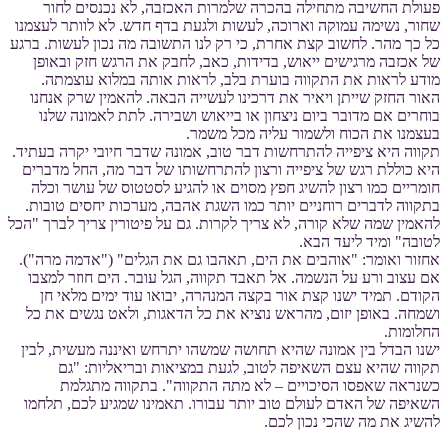
פעולת החשיבה מתחילה בהכרה שלמרות האכזבה, לא נכנסים לחור
שחור, נשימה עמוקה וארוכה, לעשות ולגעת בדף חדש. לא לוותר לעצמנו
כל כך מהר. לחשוב קצת אחרת, כי רק לנו התשובה מה נכון לעשות. ברגע
של אכזבה מרגישים ייאוש, בדידות, כאב, לחבק את הרגש חזק ובאופן
מודע לראות את התקווה בוערת בלב, לראות אותה במלוא עוצמתה.
האור החזק שייתן ויאיר את דרכינו לעשייה הבאה. להאמין שרק אנחנו
בוחרים אם מדובר ביום ניצחון או בייאוש ושבירה. לתת לאמונה שלנו
בעצמנו את הכוח ולשמור עליה מכל משמר.
תקווה היא ציפייה להתרחשות דבר טוב, אמונה שדבר חיובי יקרה בעתיד.
היא כוללת רגש של ציפייה ורצון להתרחשותו של דבר מה, החל מדברים
חומריים כמו רצון להשיג חפץ מסוים או להגיע לסטטוס של עושר וכלה
בתקווה לדברים רוחניים יותר כמו השגת אהבה, מערכות יחסים טובות.
להאמין שמה שלא קורה, לא צריך לקרות. גם על פיטורין צריך לברך "הכל
לטובה" ומיד ליעד הבא.
אחזור ואומר: "אוהבים את הים, תאהבו גם את הגלים" ("אדמה מרה").
אם עצוב ורע על הנשמה. אל תאבד תקווה, הגל עובר. הים חוזר למצבו
הקודם. תמיד ישנו קצת אור בקצה המנהרה, יבואו עוד ימים מלאי חן
ושמחה. באופן יזום, מהראש נוציא את כל הדאגות, ולאט נגשים את כל
החלומות.
ישנו הבדל בין אמונה שהיא תחושה שמשהו יתרחש ואיננה מעשית, לבין
תקווה שהיא עצם השאיפה לטוב, לגעת במציאות ובריאליות: "גם
כשנראה שאפסו הסיכויים – לא מתה התקווה". בתקווה מתגלמת
השאיפה של האדם לעולם טוב יותר עבורו. תאמינו שמגיע לכם, תלחמו
להשיג את מה שהכי נכון לכם.