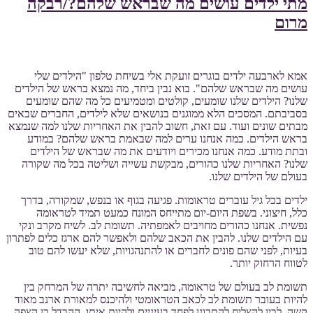
מתי ילדים עושים מה שבראש שלהם?/רבקה
מרום
אמא לארבעה ילדים בוגרים זועקת אלי בשיחת טלפון "הילדים שלי
עושים מה שבראש שלהם". בוא נבין ביחד, מה נמצא בראש של הילדים
שלנו? הילדים שלנו שומעים, קולטים ומטמיעים כל מה שהם שומעים
בסביבתם. המסכים הלא ממוגנים בנושאים שלא לילדים, החברים שבאים
מבתים שונים ועוד. עם זאת, חשוב להבין את האחריות שלנו למה שנמצא
בראש הילדים. כמה אנחנו ערים למה שבאמת בראש שלהם? במודע
ובתת מודע. כמה אנחנו מכירים ויודעים את מה שבראש של הילדים
שלנו? האחריות שלנו כהורים, מבקשת עשייה ושליטה בכל מה שקורה
בעולם של הילדים שלנו.
ילדים בכל גיל עוברים טראומות. פגיעה בגוף או בנפש, שמקורה, בדרך
כלל, חיצוני. בשפת היום-יום מתייחס המונח כמעט תמיד לטראומה
נפשית. אנחנו כהורים מחויבים לאמפתיה. תשומת לב. לשיח מקרב ונקי
עם הילדים שלנו. להבין את הכאב שלהם ולאפשר להם ארגז כלים לפתרון
בעיות, לפני שהם פונים לחברים או להתנהגויות, שלא יעשו להם טוב
לטווח הרחוק יותר.
תשומת לב בעולם של טראומה, מביאה לחשיבה יתרה של המרחק בין
להיות בעובר תשומת לב לכאב הטראומטי ולהיכנס למאורת ארנב מאוד
קשה, לבין להצליח להתבונן לפחד בעיניים ולהיות איתו. ההבדל בן הצפה