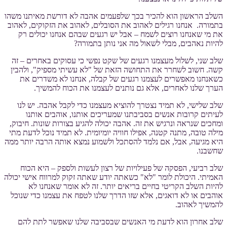
השלב הראשון הוא להכיר בכך שלפעמים אהבה לא דורשת מאיתנו משהו
בתמורה. אנחנו רגילים לאהוב את הסובלים, לאהוב את הזקוקים, לאהוב
את מי שאנחנו רוצים לשמח – אבל יש רגעים שבהם אנחנו יכולים רק
להיות נאהבים, מבלי לשאול מה אני נותן בתמורה?
שלב שני, לשלול מעצמנו רגעים של שקט נפשי כי עסוקים באחרים – זה
קשה. חשוב לשחרר את התחושה הזאת של "לא עשיתי מספיק", ולהבין
כשאנחנו מאפשרים לעצמנו רגעים של קבלה, אנחנו לא משדרים את
הערך שלנו לאחרים, אלא גם נותנים לעצמנו את הכוח להמשיך.
שלב שלישי, לא תמיד נצטרך להוציא מעצמנו כדי לקבל אהבה. יש לנו
לעיתים קרובות אנשים בסביבתנו שמעריכים אותנו, אוהבים אותנו
ומחכים שנראה ונרגיש את זה. אהבה יכולה להגיע בצורות שונות. חיבוק,
מילה טובה, מתנה קטנה, אפילו חוויה יומיומית. לא תמיד נוכל לדעת מתי
היא מגיעה, אבל, אם נלמד להסתכל ולשמוע נמצא אותה הרבה יותר ממה
שחשבנו.
שלב רביעי, הפסקה של פעילויות של רצון לעשות ולספק – היא הכוח
האמיתי. היכולת לומר "לא" כשאתה יודע שאתה זקוק למרווח אישי יכולה
להיות השלב הקריטי בחיים בריאים יותר. זה לא אומר שאנחנו לא
אוהבים או לא דואגים, אלא שזו הדרך שלנו לטפח את עצמנו כדי שנוכל
להמשיך לאהוב.
שלב אחרון הוא לדעת מי האנשים שבסביבה שלנו שאפשר לתת להם