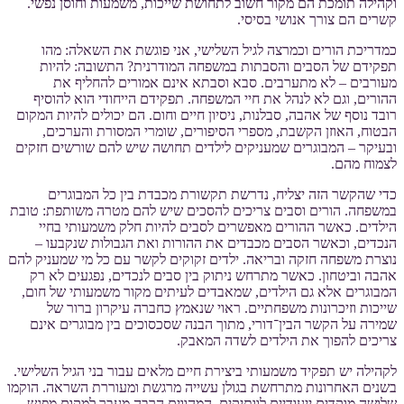
וקהילה תומכת הם מקור חשוב לתחושת שייכות, משמעות וחוסן נפשי.
קשרים הם צורך אנושי בסיסי.
כמדריכת הורים וכמרצה לגיל השלישי, אני פוגשת את השאלה: מהו
תפקידם של הסבים והסבתות במשפחה המודרנית? התשובה: להיות
מעורבים – לא מתערבים. סבא וסבתא אינם אמורים להחליף את
ההורים, וגם לא לנהל את חיי המשפחה. תפקידם הייחודי הוא להוסיף
רובד נוסף של אהבה, סבלנות, ניסיון חיים וחום. הם יכולים להיות המקום
הבטוח, האוזן הקשבת, מספרי הסיפורים, שומרי המסורת והערכים,
ובעיקר – המבוגרים שמעניקים לילדים תחושה שיש להם שורשים חזקים
לצמוח מהם.
כדי שהקשר הזה יצליח, נדרשת תקשורת מכבדת בין כל המבוגרים
במשפחה. הורים וסבים צריכים להסכים שיש להם מטרה משותפת: טובת
הילדים. כאשר ההורים מאפשרים לסבים להיות חלק משמעותי בחיי
הנכדים, וכאשר הסבים מכבדים את ההורות ואת הגבולות שנקבעו –
נוצרת משפחה חזקה ובריאה. ילדים זקוקים לקשר עם כל מי שמעניק להם
אהבה וביטחון. כאשר מתרחש ניתוק בין סבים לנכדים, נפגעים לא רק
המבוגרים אלא גם הילדים, שמאבדים לעיתים מקור משמעותי של חום,
שייכות וזיכרונות משפחתיים. ראוי שנאמץ כחברה עיקרון ברור של
שמירה על הקשר הבין־דורי, מתוך הבנה שסכסוכים בין מבוגרים אינם
צריכים להפוך את הילדים לשדה המאבק.
לקהילה יש תפקיד משמעותי ביצירת חיים מלאים עבור בני הגיל השלישי.
בשנים האחרונות מתרחשת בגולן עשייה מרגשת ומעוררת השראה. הוקמו
שלושה מוקדים ייעודיים לוותיקים, המהווים הרבה מעבר למקום מפגש.