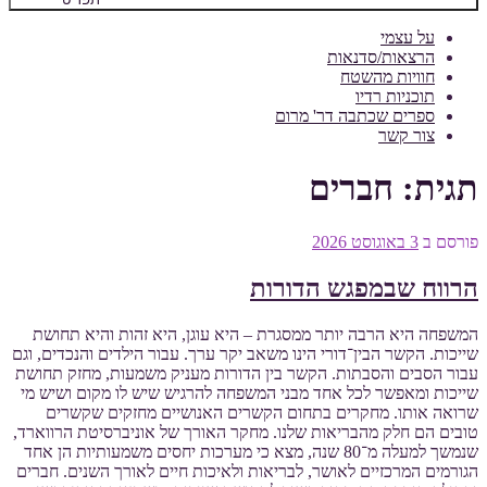
על עצמי
הרצאות/סדנאות
חוויות מהשטח
תוכניות רדיו
ספרים שכתבה דר' מרום
צור קשר
תגית:
חברים
פורסם ב
3 באוגוסט 2026
הרווח שבמפגש הדורות
המשפחה היא הרבה יותר ממסגרת – היא עוגן, היא זהות והיא תחושת
שייכות. הקשר הבין־דורי הינו משאב יקר ערך. עבור הילדים והנכדים, וגם
עבור הסבים והסבתות. הקשר בין הדורות מעניק משמעות, מחזק תחושת
שייכות ומאפשר לכל אחד מבני המשפחה להרגיש שיש לו מקום ושיש מי
שרואה אותו. מחקרים בתחום הקשרים האנושיים מחזקים שקשרים
טובים הם חלק מהבריאות שלנו. מחקר האורך של אוניברסיטת הרווארד,
שנמשך למעלה מ־80 שנה, מצא כי מערכות יחסים משמעותיות הן אחד
הגורמים המרכזיים לאושר, לבריאות ולאיכות חיים לאורך השנים. חברים