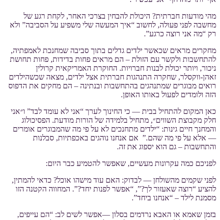
מהי מודעות חברתית? היכולת להבחין בצרכי האחר, לקחת רגע של
מחשבה לפני פעולה, לחשוב “איך המעשה שלי משפיע על הסביבה” ולא
רק “מה אני רוצה כרגע”.
מחקרים מראים שכאשר ילדים גדלים בתוך סביבה שמחנכת לאמפתיה,
להתחשבות ולקשר עם הזולת – הם מראים פחות בדידות, פחות תחושת
ניכור, ויותר יכולת לבנות חברויות. החוקרת האמריקאית קרולין
זאהן-ווקסלר, שחקרה התנהגות חברתית אצל ילדים, מצאה שכשהילדים
רואים מבוגרים שמתנהגים בהתחשבות ובנתינה – הם מחקים את הדפוס
הזה ולומדים לפעול באותו האופן.
כאן המקום להתחיל בבית — כי החינוך לערך “אני לא עומד לבד” ו״אני
חלק מקבוצת השווים״, מתחיל בלמידה של הורות מודעת. הפסיכולוג
והמחנך חיים גינות: “ילדים מתחנכים לא על פי מה שהמבוגרים אומרים
— אלא על פי מה שהם.” אם אנחנו נוהגים באכפתיות, סבלנות
והתחשבות – גם הוא יספוג את זה.
לפניכם כמה עקרונות מעשיים, שאפשר להטמיע כבר היום:
לפני שקמים מהשולחן — לבדוק: האם עוד מישהו אוכל? כדאי להמתין,
להציע “רוצה שאעזור לך?”, “אפשר לפנות יחד?”. המחווה הקטנה הזו
מסמנת לילד – “אנחנו ביחד”.
בזמן שאמא או האבא נרדמים בסלון —אפשר לשים לב: “הם עייפים,