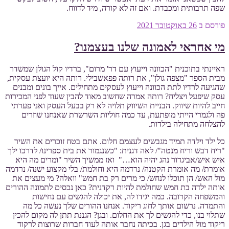
שפה תרבותית ומכבדת. ואם זה לא קורה, מיד לדווח.
פורסם ב
26 באוקטובר 2021
מי אחראי לאמונה שלנו בעצמנו?
ראיינתי בתוכנית "הכוונה וייעוץ עם דר' מרום", ברדיו קול הגולן שמשדר
מבית הספר "מצפה גולן", את רותה פפאשבילי. רותה היא יועצת עסקית,
שהגיעה לרדיו לתת הכוונה וייעוץ לעסקים מתחילים. אייך בונים ומבנים
עסק שיפעל ויצליח? רותה אמרה שחשוב מאוד להבין שעוד לפני המכירות
חייב להיות שיווק. הבניית השיווק תלויה לא רק בבעל העסק ואני פערתי
פה ולגמרי הייתי מופתעת, עד כמה חוליות השרשרת שאנחנו שוזרים
להצלחה מתחילה בילדות.
כל ילד וילדה תמיד מגבשים לעצמם חלום. אתם בטח זוכרים את השיר
"ריח דבש וריח מנטה"/ לאה דגנית: "כשנגמור את בית ספרינו/ לדרכו ילך
איש איש/אביגדור נהג יהיה הוא…" ואז ממשיך השיר "ומרים מה היא
אומרת/ מה אומרת הקטנה/ נרדמה היא וחולמת/ בלי מקצוע ישנה/ נרדמה
מול האש/ הן תוכלו לנחש/ כי מרים רק בת חמש" וואלה? מי מעצים את
אותה ילדה בת חמש שחולמת להיות רקדנית? כאן נכסים לתמונה ההורים
והמשפחה הקרובה. כמה יגידו לה, את יכולה להגשים עם נחישות
והתמדה. נרשום אותך לחוג ריקוד. אנחנו ההורים שלך נעשה כל מה
שתלוי בנו, כדי להגשים לך את החלום. ובגן? הגננת תתן לה מקום להכין
ריקוד מול הילדים בגן. בכיתה נחבר אותה לעוד חברות שרוצות לרקוד