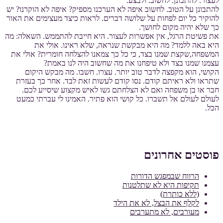
לעצור. להתבונן. לחשוב. ולבצע.
להתבונן על הטוב. לחשוב איפה לא הערכנו מספיק? איפה לא הוקרנו? יש
להוקיר כל יום לפחות על שלושה דברים. לראות כיצד מעצימים את האור
כך שלא יהיה מקום לחושך.
את פשיטת הרגל, אין אפשרות לעצור. היא חייבת להתממש. השאלה: מה
היא באה ללמד? מה היא מבקשת שנראה, שלא ראינו. אולי את
המשפחה,שקצת שמנו בצד, כי כל כך צמאנו להצלחה חומרית? אולי את
עצמנו שמנו בצד ולא טיפחנו את מה שחשוב היה לנו באמת?
הקושי, הוא מקפצה לדבר טוב יותר. עצרו. חשבו. מה מבקש היקום
שתראו ולא ראיתם קודם. נסו קודם לעשות זאת לבד. אחר כך בעזרת
חבר או בן משפחה ואם לא הצלחתם גשו לאיש מקצוע שיסייע לכם.
לעולם לעולם אל תשברו. כל קושי הוא פתיר. האמינו לי עברתי כמעט
הכל.
פוסטים אחרונים
הרווח שבמפגש הדורות
תקיפות היא לא שתלטנות
(ללא כותרת)
לקלף את הבצל, לא את הילד
מעורבים, לא מתערבים