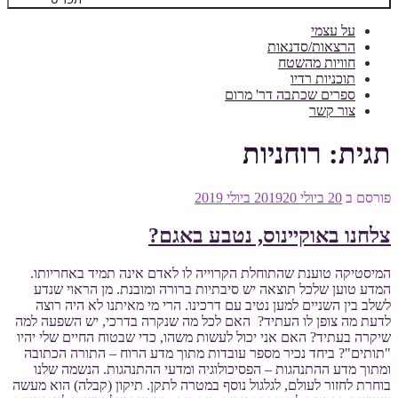
על עצמי
הרצאות/סדנאות
חוויות מהשטח
תוכניות רדיו
ספרים שכתבה דר' מרום
צור קשר
תגית:
רוחניות
פורסם ב
20 ביולי 2019
20 ביולי 2019
צלחנו באוקיינוס, נטבע באגם?
המיסטיקה טוענת שהתוחלת הקרוייה לו לאדם אינה תמיד באחריותו.
המדע טוען שלכל תוצאה יש סיבתיות ברורה ומובנת. מן הראוי שנדע
לשלב בין השניים למען נטיב עם דרכינו. הרי מי מאיתנו לא היה רוצה
לדעת מה צופן לו העתיד? האם לכל מה שנקרה בדרכי, יש השפעה למה
שיקרה בעתיד? האם אני יכול לעשות משהו, כדי שבטוח החיים שלי יהיו
"תותים"? ביחד נכיר מספר עובדות מתוך מדע הרוח – התורה הכתובה
ומתוך מדע ההתנהגות – הפסיכולוגיה ומדעי ההתנהגות. הנשמה שלנו
בוחרת לחזור לעולם, לגלגול נוסף במטרה לתקן. תיקון (קבלה) הוא מעשה