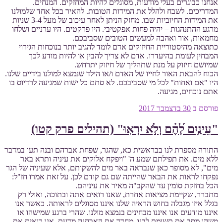
אנחנו כבוגרים בעלי מודעות, מסוגלים להיות המחזקים. המנחים.
המדריכים. לשבח ולהלל את המידות הטובות. להאיר בכל אחד שלמולנו
את המידות החיוביות שבו. מחזק הניתן לאחר עיכוב של מעל 3-4 שניות
מרגע ההתנהגות – יהיה פחות אפקטיבי. היו פרקטים. היו ערניים ושלחו
מחמאות, אור ואהבה למעשים הטובים שסביבכם.
כתוצאה מהיסטוריית החיזוקים אדם לומד להגיב יותר בנוכחות הגירוי
המבחין לעומת בהיעדרו. אדם לא צריך להבין או להיות מודע לכך
שמיושם חיזוק על מנת שתהליך של חיזוק יתרחש.
הכוח להבאת האור לחייו של האדם ו/או הילד שנמצא למולנו בידיים שלנו.
היו "אם ואחות" לכל מי שסביבכם. לא סתם כל ישות שמגיעה לרדיוס בו
אתם נוכחים, מגיעה.
פורסם ב
30 בדצמבר 2017
"עֵינַ֥יִם לָ֝הֶ֗ם וְלֹ֣א יִרְאֽוּ" (תהילים פרק קטו)
התורה מספרת לנו בבראשית כא, שהגר, שפחת אברהם ובנה תעו במדבר
ללא מים. את תפילתם שמע ה' "ויפקח אלוקים את עיניה ותרא באר
מים", לא מסופר כאן שנבראה באר מים להשקותם, אלא שעיניה של הגר
נפקחו לראות את הבאר שהייתה שם גם קודם לכן. על זאת אמרו חז"ל:
הכל בחזקת סוֹמין עד שהקב"ה מאיר את עיניהם.
מתברר, שקיימת מציאות אחרת, שאנו רואים אִתה ובתוכה, ואולי רק
בגלל איזו מִגבלה בחוש הראיה שלנו איננו מסוגלים לראותה. כאשר אנו
איננו מודעים אנו איננו מבחינים בנמצא מולנו. שהרי ברגע שמישהו או
משהו מסב את תשומת לבנו, מחדד את האבחנה מדעת, אנו רואים את