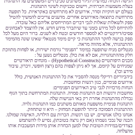
הגישה הוכחה כמדעית לגילוי משתנים סביבתיים המשפיעים על התנהגות
בעלת משמעות חברתית, ויישום טכניקות לשינוי התנהגות.
בעולם יש חוקיות וסדר, אירועים לא מתרחשים באקראיות. כל תופעה
מתרחשת כתוצאה מאירועים אחרים. מדענים צריכים להמשיך להטיל
ספק ולשאלות שאלות לגבי דברים המתייחסים אליהם כאל עובדה.
להתייחס לכל מידע כזמני עד שיתברר מידע חדש. אין להיצמד לאבחונים
פסיכו/דידקטיים לא למספר חודשים ובטח לא לשנים. ברור היום מעל לכל
ספק בגישה לחקר ההתנהגות כי קיים מימד מנטאלי שאינו שונה מהמימד
ההתנהגותי, אלא מהווה מראה.
מנטליזם מניח שתופעה במימד "הפנימי" גורמת ישירות, או לפחות מתווכת
חלק מההתנהגויות, אם לא את כולן. מנטליזם נשען על :
מבנים היפותטיים (Hypothetical Constructs) – מונחים תיאורטיים
שמניחים על קיומם, אך לא ניתן לצפות בהם (רצון חופשי, זיכרון, עיבוד
מידע וכו').
ביהביוריזם רדיקלי מנסה להסביר את כל ההתנהגות האנושית, כולל
אירועים פנימיים, כגון רגשות ומחשבות.
הנחות מרכזיות לגבי טיב האירועים הפנימיים:
מחשבות ורגשות הם התנהגות סמויה. התנהגות המתרחשת בתוך הגוף
נבדלת מהתנהגות אחרת רק באי הנגישות שלה.
התנהגות פנימית מושפעת מאותם משתנים כמו התנהגות גלויה.
ההתנהגות הסמוכה ביותר להופעת המחזק – היא זו שתחוזק.
אנחנו כולנו אנושיים. יש בנו רגשות. הכרות עם הילד/ה, האיש/ה שמולנו.
הבנה של נבכי נשמתו (אם רק נרצה בטובתו), נסייע לו להשתמש
בצדדים/במידות הטובות שלו למען הכחדת אותן מידות המעכבות אותו
מהצלחה.