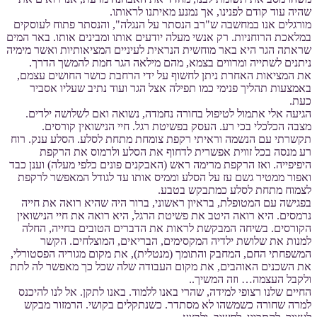
שהיה עוד קודם לפנינו, אך נמנע מאיתנו לראותו.
מורגלים אנו במחשבה ש"רב הנסתר על הנגלה", והנסתר פתוח לעוסקים
במלאכת הרוחניות. רק אנשי מעלה יודעים אותו ומבינים אותו. באר המים
שראתה הגר היא באר מוחשית הנראית לעיניים המציאותיות ואשר מימיה
ניתנים לשתייה ומרווים בצמא, מהם מילאה הגר חמת להמשך הדרך.
את המציאות האחרת ניתן לחשוף על ידי הרחבת כושר החושים עצמם,
באמצעות תהליך פנימי כמו תפילה אצל הגר ועוד נתיב שעליו אסביר
כעת.
הגיעה אלי אתמול לטיפול בחורה נחמדה, נשואה ואם לשלושה ילדים.
מצבה הכלכלי בכי רע. העסק בפשיטת רגל. חיי הנישואין קורסים.
תקשרתי עם הנשמה וראיתי רקפת צומחת מתחת לסלע. הסלע ענק. רוח
רע מנסה בכל זווית אפשרית לדחוף את הסלע ולרמוס את הרקפת
היפיפייה. ואז הרקפת מרימה ראש (האבקנים פונים כלפי מעלה) וענן כבד
ואפור ממטיר גשם עז על הסלע וממיס אותו עד לגודל המאפשר לרקפת
לצמוח מתחת לסלע כמתבקש בטבע.
בפגישה עם המטופלת, בראיון ראשוני, ברור היה שהיא רואה את חייה
נרמסים. היא רואה היטב את פשיטת הרגל, היא רואה את חיי הנישואין
הקורסים. בשיחה המבקשת לראות את הדברים הטובים בחייה, החלה
למנות את שלושת ילדיה המקסימים, הבריאים, המוצלחים. הקשר
המשפחתי החם, המחבק והתומך (מנטלית), את מקום מגוריה הפסטורלי,
את השכנים האוהבים, את מקום העבודה שלה שכל כך מאפשר לה לתת
ולקבל העצמה… וזה המשיך..
החיים שלנו רצופי למידה, שהרי באנו ללמוד. באנו לתקן. אל לנו להיכנס
למרה שחורה כשמשהו לא מסתדר. כשנתקלים בקושי. הרמזור מבקש