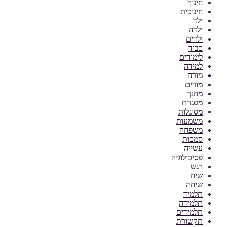
חינוך
חינוכית
ילד
ילדה
ילדים
כבוד
לימודים
למידה
מורה
מורים
מחנך
מסגרת
מסוגלות
משמעות
משפחה
סמכות
עשייה
פסיכולוגיה
רגש
שיח
שיחה
תלמיד
תלמידה
תלמידים
תקשורת