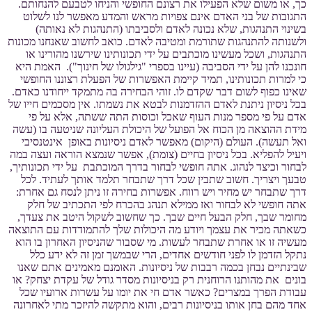
כך, או משום שלא הפעילו את רצונם החופשי והניחו לטבעם להנחותם.
התגובות של בני האדם אינם צפויות מראש והמדע מאפשר לנו לשלוט
בשינוי התנהגות, שלא נכונה לאדם ולסביבתו (התנהגות לא נאותה)
ולשנותה להתנהגות שתורמת ומטיבה לאדם. כואב לחשוב שאנחנו מכונות
התנהגות, ושכל מעשינו מוכתבים על ידי תכונותינו שירשנו מהורינו או
חונכנו להן על ידי הסביבה (עיינו בספרי "גילגולו של חינוך"). האמת היא
כי למרות תכונותינו, תמיד קיימת האפשרות של הפעלת רצוננו החופשי
שאינו כפוף לשום דבר שקדם לו. זוהי הבחירה בה מתמקד ייחודנו כאדם.
בכל ניסיון ניתנת לאדם ההזדמנות לבטא את נשמתו. אין מסכמים חייו של
אדם על פי מספר מנות העוף שאכל וכוסות התה ששתה, אלא על פי
מידת ההוצאה מן הכוח אל הפועל של היכולת העליונה שניטעה בו (עשה
ואל תעשה). העולם (היקום) מאפשר לאדם ניסיונות באופן אינטנסיבי
ויעיל להפליא. בכל ניסיון בחיים (צומת), אפשר שנמצא הוראה ועצה במה
לבחור וכיצד לנהוג. אתה חופשי לבחור בדרך המוכתבת על ידי תכונותיך,
טבעך ויצריך. חשוב שתבין שכל דרך שתבחר תלמד אותך לעתיד. לכל
דרך שתבחר יש מחיר ויש רווח. אפשרות בחירה זו ניתן לנסח גם אחרת:
אתה חופשי לא לבחור ואז ממילא תנהג בהכרח לפי התכתיב של חלק
מחומר שבך, חלק הבעל חיים שבך. כך שחשוב לשקול היטב את צעדך,
כשאתה מכיר את עצמך ויודע מה היכולות שלך להתמודדות עם התוצאה
מעשיה זו או אחרת שתבחר לעשות. מי שסבור שהניסיון האחרון בו הוא
נתקל הזדמן לו לפני חודשים אחדים, הרי שבמשך זמן זה לא ידע כלל
שבינתיים נבחן בכמה רבבות של ניסיונות. האומנם מאמינים אתם שאנו
בונים את מהותנו הרוחנית רק בניסיונות מסדר גודל של עקדת יצחק? או
עבודת הפרך במצרים? כאשר אדם חי את יומו על עשרות ארועיו שכל
אחד מהם בחן אותו בניסיונות רבים, והוא מתקשה להיזכר מתי לאחרונה