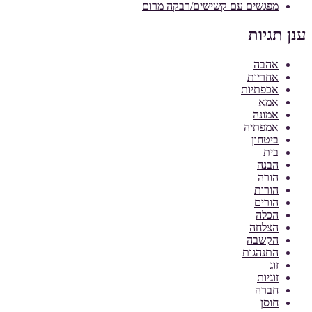
מפגשים עם קשישים/רבקה מרום
ענן תגיות
אהבה
אחריות
אכפתיות
אמא
אמונה
אמפתיה
ביטחון
בית
הבנה
הורה
הורות
הורים
הכלה
הצלחה
הקשבה
התנהגות
זוג
זוגיות
חברה
חוסן