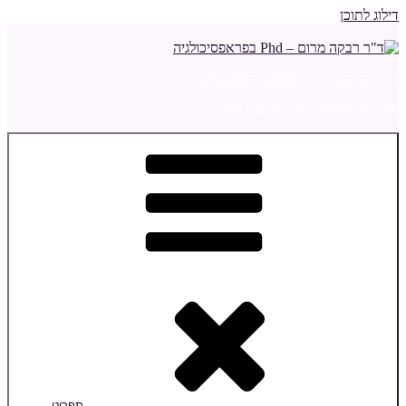
דילוג לתוכן
ד"ר רבקה מרום – Phd בפראפסיכולגיה
מדריכה ומלווה הורים ויועצת חינוכית
תפריט