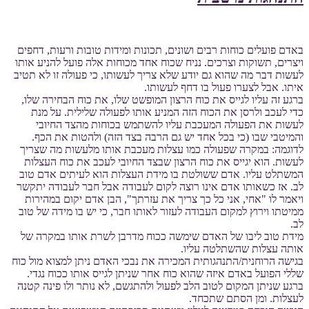
באדם פועלים כוחות רבים ושונים, תכונות ומידות טובות ורעות, דחפים
ויצרים, תשוקות וצרכים. נניח שכוח אחד מכוחות אלה פועל להניע אותו
לעשות דבר מה שהוא גם יודע שלא צריך לעשותו, כי פעולה זו לא תטיב
איתו. אבל לצערו פעול בו דחף לעשותו.
ברגע זה עליו לגייס את כוח הרצון המופשט שלו, את כוח הבחירה שלו,
כדי לעכב ולרסן את הכוח הזה המניע אותו לפעולה שלילית. על מנת
לעשות את הפעולה המעכבת עליו להשתמש בכוחות מהצד החיובי
והמיטבי שבו (כי בכל אחד יש גם הרבה בצד הזה) ולהטות את הכף.
לדוגמה: במקרה שפעולה כמו עצלות מעכבת אותו מלעשות מה שצריך
לעשות. הוא יגייס את כוח הרצון שבצד החיובי לעכב את כוח העצלות
המשתלט עליו. אדם ששולטת בו מידת העצלות הוא לעיתים אדם טוב
לב. אז כשאותו אדם אינו רוצה לקום לעבודה אבל חבר לעבודה יתקשר
ויאמר לו "אחי, אני כל כך צריך את עזרתך", הבן אדם יקום במהירות
ממיטתו וירוץ למקום העבודה לעזור לאותו חבר, כי יש בו מידה של טוב
לב.
מידת טוב ליבו של האדם שימשה ככוח מדרבן לשרת אותו במקרה של
אותה עצלות שהשתלטה עליו.
בגישה הרוחנית/התנהגותית המכירה את נבכי האדם ניתן למצוא מול כוח
שללי הפועל באדם איזה שהוא כוח אחר שניתן לגייס אותו ככוח נגדי.
ברגע שניתן המקום לטוב הלב לפעול ולהתגשם, לא נותר ולו פינה קטנה
לעצלות. ומן הסתם שתכחד.