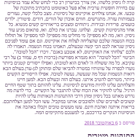
קרה לו ניסיון כלשהו, אין צורך בכישרון רב כדי לנחש שלא עמד בניסיונות
עם בחירה חופשית ערכית אלא פעל כאוטומט בתכתיב מתוכנת של
טבעו. אז, אנחנו צולחים אוקיינוס של ניסיונות. מצב כלכלי קשה, נעזרים
בעמותות עזרה. מתגרשים. חווים אובדן של הורים, דודים. פיטורין. ילדים
כועסים. פרידות ובגידות. ניתוחים ומצבים בריאותיים קשים מנשוא. כל
אחד מהניסיונות קשים. וצלחנו. עברנו את כולם. ואז, פתאום מגיע עוד
ניסיון. וואו, מה לא מספיק? מי מחליט מה מספיק? למי מספיק? אל תזלזלו
בכוח הנשמה שלכם שהצליחה לצלוח את אוקיינוס. וגם אם עומד לפניכם
ניסיון שנראה לכם הכי קשה שבעולם, תאמינו בכוח הנשמה. תאמרו לה
ולכם "צלחתי את האוקיינוס, לא אטבע באגם". זיכרו "הכל לטובה".
הביטוי "הכל לטובה" הוא מגמרא מפורשת (ברכות דף ס, עמוד ב) על רבי
עקיבא. כל מה ששולח ה' לאדם הוא לטובתו, ואפילו ייסורים קטנים ביותר
נועדו לכפרה על עוונותיו במטרה להביאו שלם ומתוקן לגן-עדן.בעולם הבא
רואות הנשמות שכל מה שנעשה, נעשה לטובה. אפילו הייסורים הקשים
ביותר, מטרתם להטיב איתנו. בעולם הזה ובעולם הבא. למען חיינו
והצלחתם עלינו להיות מודעים לניסיונות. עלינו לזהותם בתוך שטף החיים
הרגיל. עלינו להוקיר את הכוח שלנו להתגבר על הקשיים. כדי לדעת מה
נדרש מאתנו בכל ניסיון ומהן דרכי ההתנהגות הנאותות עלינו להיות
קשובים לצרכים שלנו ולסובבים אותנו במקביל. עשו הכל למען הצלחתכם.
בריאות איתנה ואהבת חינם. עשו מעשים טובים וקבלו באהבה את
הניסיונות הנקרים בדרככם, כי למענכם מתקיימים המה.
פורסם ב
6 באוקטובר 2018
התנהגות מיטבית