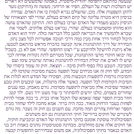
שנעשה בהתאם לתפיסה יהודית-מיסטית, באמונה שלמעשים לא ראויים
יש השלכות רעות על העולם, הפיזי או הרוחני; מעשה זה (התיקון) נועד
לתקן השפעות אלה. מכן, שהעולם נברא לנסות בו את האדם. עמידה
בניסיון היא מטרה עליונה של קיום האדם בעולם, שהרי לפי תוצאותיו של
הניסיון נקבע מעמדו של האדם וערכו בעולם הזה. התיקון שהאדם עושה
הוא מהותו ומשמעותו בעולם. שהרי, נבראנו בצלם אלוקים. לשמר את
שברא ולהמשיך את הבריאה למען כלל הבריאה כולה. יחיד הוא האדם
היכול לבחור דרך אחת מבין כמה דרכי תגובה אפשריות לכל מצב נתון.
הבחירה של דרך ההתנהגות אינה קבועה בהכרח מראש בהתאם לטבעו,
אלא ניתנת להישקל ולהיקבע ע"י רצונו החופשי. שהרי אם לא כן, בשביל
מה יבואו חוקרי מדעי ההתנהגות, שכל מטרתם לתת נקודות אחיזה לכך
שיש לו לאדם את יכולת הבחירה להתנהגות נאותה שתטיב עימו ועם
הסביבה. הטבע כולו כפוף לחוק סיבה – תוצאה. חוק זה עומד ביסודו של
המדע. לפי חוק זה אנו מניחים שכל תופעה נובעת מסיבות שקדמו לה,
והסיבות גורמות לתופעות הנובעות מהן. תפקידו של המדע הוא לגלות את
הסיבות הקודמות לכל תופעה. כאשר אלה מתגלות, אנו קובעים חוק טבע
האומר שסיבות אלה מביאות לתופעה מסוימת. גורם מאבחן, כמו עננים
שחורים בשמים, כולנו יודעים להסתתר כי עוד מעט ירד גשם. ילד קטן
חוזר מבית הספר יצפה שאמא שלו תקבל אותו בבית. כי ככה אמור להיות.
לפחות בעבר הרחוק מאוד, ככה היה ברור. אמא מחכה לילד שחוזר מבית
הספר וארוחת צהרים חמה מחכה. עם השנים גם חוק זה נשבר. מה גורם
לשינויים של חוקים ברורים? חוקי ההתנהגות גם הם משתנים.
הפסיכולוגיה עוסקת אומנם בחקר התנהגותו של האדם ובקביעת חוקיה,
אך חוקים אלה אינם מוחלטים. מבחינה סטטיסטית נוהגים באמת רוב בני
האדם כנאמר בחוקי הפסיכולוגיה, אם משום שבחירתם החופשית קבעה