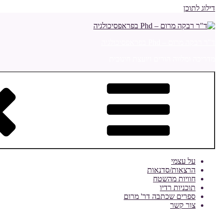
דילוג לתוכן
ד"ר רבקה מרום – Phd בפראפסיכולגיה
מדריכה ומלווה הורים ויועצת חינוכית
על עצמי
הרצאות/סדנאות
חוויות מהשטח
תוכניות רדיו
ספרים שכתבה דר' מרום
צור קשר