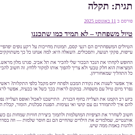
תגית:
תקלה
פורסם ב
11 באוגוסט 2025
טיול משפחתי – לא תמיד כמו שתכננו
הטיולים המשפחתיים הם רגעי קסם, תמונות מחייכות על רקע נופים יפהפיים
עייפות, פקקי תנועה, ותסכולים. השאלה היא: למה אנחנו כל כך משתוקקים
החופש לקחתי את הנכד הבכור שלי להכיר את תל אביב. סגרנו מלון מראש. בת
המציאות הוא חלק טבעי ולא צריך להפוך אותו למקור ללחץ. זה חשוב להבי
כל התהליך שמאחוריהן.
איך אפשר לשנות את נקודת המבט ולפתח יחס מקבל כלפי התקלות? ראשית, 
נפרד מיום טיול עם משפחה. במקום לראות בכך כשל או כבעיה, אפשר לרא
ביזע רב הקמנו את הצלייה בחוף הכנרת. התיישבנו לאכול ואופס הצלייה נ
להם איך להתמודד גם עם קושי ואי נעימות. הפגנת סבלנות, הומור, קבלת
חשוב לשחרר את הציפיות המושלמות ולתמוך ביצירת חוויות שמחות גם כשהד
אותנטיים, שמלמדים את הילדים שהחיים הם גם חוסר שלמות — וזה בסדר. 
ולהנות באמת ממה שיש.