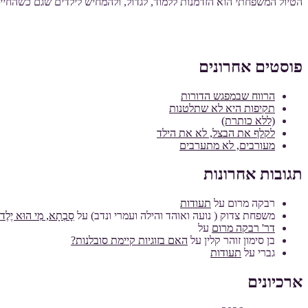
הטיול המשפחתי הוא הזדמנות ללמוד, לגדול, ולהמחיש לילדים שגם כשהחיי
פוסטים אחרונים
הרווח שבמפגש הדורות
תקיפות היא לא שתלטנות
(ללא כותרת)
לקלף את הבצל, לא את הילד
מעורבים, לא מתערבים
תגובות אחרונות
רבקה מרום
על
תעודות
משפחת צדוק ( נועה ואוהד והילה ועמרי ונדב)
על
סָבְתָא, מִי הוּא יֶלֶד מ
דר' רבקה מרום
על
בן סימון זוהר קלין
על
האם בזוגיות קיימת סובלנות?
גברי
על
תעודות
ארכיונים