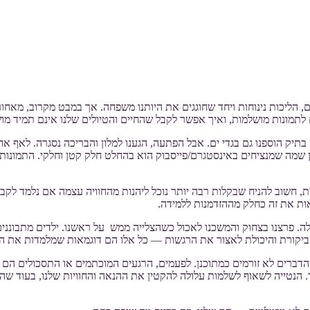
, הליכות נינוחות ויחד שחוגגים את היותנו משפחה. אך במבט מקרוב, מאחו
 לתמונות מושלמות, ואיך אפשר לקבל שהחיים והטיולים שלנו אינם תמיד מו
יק הוספנו גם בגדי ים. אבל הפתעה, הגענו למלון והבריכה נסגרה. לאף אחד
ן שמה שמנציחים באינסטגרם/פייסבוק הוא בהחלט חלק קטן וחלקי. התמונות
חשוב להניח שבקלות רבה יותר נוכל ליהנות מהחוויה עצמה אם נלמד לקבל
ות את זה כחלק מההזדמנות ללמידה.
פלה. פרצנו בצחוק והמשכנו לאכול כשהצלייה ממש על ראשנו. ילדים מתבונ
 הביקורת והיכולת לאצור את הרגשות — כל אלו הם דוגמאות שמלמדות את ה
ברים לא זורמים כמתוכנן. לפעמים, הרגעים המוכתמים או התסכולים הם שַ
הנטייה לשאוף לשלמות עלולה להקטין את ההנאה והחוויות שלנו, בעוד שה