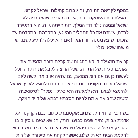
בנוסף לקריאת התורה, נהוג ברוב קהילות ישראל לקרוא
במגילת רות העוסקת ברות, גיורת מואביה שהצטרפה לעם
ישראל וממנה נולד דוד המלך. רות הייתה גויה, היא התגיירה
לבדה, עשתה את כל התהליך המייגע, התקדמה והתקדמה עד
שזכתה שיצא ממנה דוד המלך! אם היא יכלה להגיע לשם, יש
מישהו שלא יכול?
קריאת המגילה דווקא בחג זה של קבלת תורה מדגישה את
האוניברסליות של התורה, שכל הרוצה לקבל את התורה יוכל
לעשות כן גם אם הוא ממואב, עם שהיה אויב מר וקשה לעם
ישראל באותה תקופה. רות המואביה בחרה להגיע לארץ ישראל
ולהינשא לבועז, היא למעשה היא כאילו "נפלה" לסיטואציה
רגשית שהביאה אותה להיות הסבתא רבתא של דויד המלך.
בשיר בין פרחי הגן, שכתב אוקסנברג, כתוב "נבנה קן קטן, על
אדמת אבות, נחיה שנינו כבועז ורות", הנושא שאנו עוסקים בו
הוא מקומו של הרגש בניהול חיו של האדם ועד כמה חשוב הוא
להקמת הבית האיתן שלנו. אפשר לקחת את סיפורה של רות