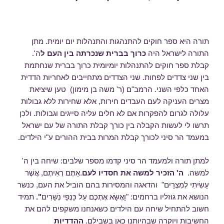
תורה היא ספר חוקים להתנהגות והתנהלות יום יומית. מתן
התורה לישראל היה
כרוך בברית שנכרתה בין העם ל
ה'.
קבלת ספר חוקים להתנהלות יומיומית כרוך בברית שנחתמת
בין שני צדדים לפחות. שני הצדדים מתחייבים לאחריות הדדית
האחד כלפי השני. הרמב"ם (ר' משה בן מימון) טען שיציאת
מצרים העניקה לעם העבדים חירות, אלא שחירות ללא גבולות
עלולה לגרום להפקרות אם לא חלים עליה סייגים וגבולות. ולכן
תרשו לי לעשות הקבלה בין כורך קבלת התורה של עם ישראל
במעמד הר סיני לכורך קבלת המרות בבית ההורים ע"י הילדים.
למתן תורה ולמעמד הר סיני קדמו מספר שלבים: שיחה בין ה'
למשה.
ה' הזכיר למשה את חסדיו לעם
.אַתֶּם רְאִיתֶם, אֲשֶׁר
עָשִׂיתִי לְמִצְרָיִם" והדאגה והמסירות בהם הוביל את העם, כנשר
הנושא את גוזליו ברחמים: "וָאֶשָּׂא אֶתְכֶם עַל כַּנְפֵי נְשָׁרִים
".
תמיד
חשוב להתחיל שיחה עם הילדים כשאנחנו משקפים להם את
החשיבות ויוקרה שבהיותנו כאן בשבילם.
ההדדיות