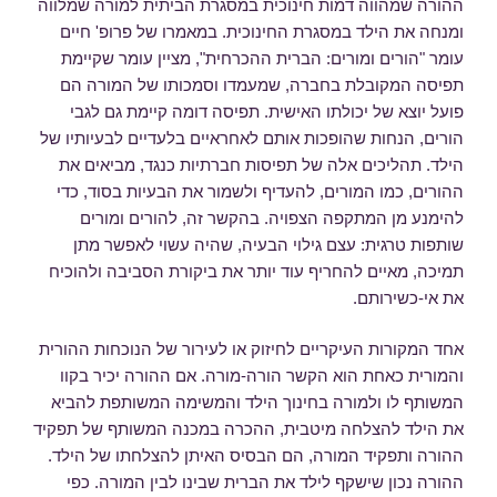
ההורה שמהווה דמות חינוכית במסגרת הביתית למורה שמלווה
ומנחה את הילד במסגרת החינוכית. במאמרו של פרופ' חיים
עומר "הורים ומורים: הברית ההכרחית", מציין עומר שקיימת
תפיסה המקובלת בחברה, שמעמדו וסמכותו של המורה הם
פועל יוצא של יכולתו האישית. תפיסה דומה קיימת גם לגבי
הורים, הנחות שהופכות אותם לאחראיים בלעדיים לבעיותיו של
הילד. תהליכים אלה של תפיסות חברתיות כנגד, מביאים את
ההורים, כמו המורים, להעדיף ולשמור את הבעיות בסוד, כדי
להימנע מן המתקפה הצפויה. בהקשר זה, להורים ומורים
שותפות טרגית: עצם גילוי הבעיה, שהיה עשוי לאפשר מתן
תמיכה, מאיים להחריף עוד יותר את ביקורת הסביבה ולהוכיח
את אי-כשירותם.
אחד המקורות העיקריים לחיזוק או לעירור של הנוכחות ההורית
והמורית כאחת הוא הקשר הורה-מורה. אם ההורה יכיר בקוו
המשותף לו ולמורה בחינוך הילד והמשימה המשותפת להביא
את הילד להצלחה מיטבית, ההכרה במכנה המשותף של תפקיד
ההורה ותפקיד המורה, הם הבסיס האיתן להצלחתו של הילד.
ההורה נכון שישקף לילד את הברית שבינו לבין המורה. כפי