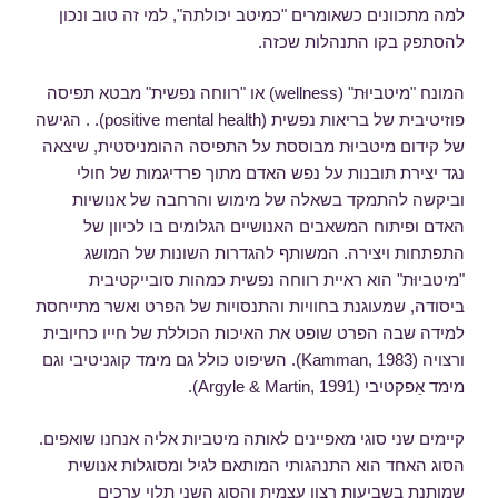
למה מתכוונים כשאומרים "כמיטב יכולתה", למי זה טוב ונכון
להסתפק בקו התנהלות שכזה.
המונח "מיטביוּת" (wellness) או "רווחה נפשית" מבטא תפיסה
פוזיטיבית של בריאות נפשית (positive mental health). . הגישה
של קידום מיטביוּת מבוססת על התפיסה ההומניסטית, שיצאה
נגד יצירת תובנות על נפש האדם מתוך פרדיגמות של חולי
וביקשה להתמקד בשאלה של מימוש והרחבה של אנושיות
האדם ופיתוח המשאבים האנושיים הגלומים בו לכיוון של
התפתחות ויצירה. המשותף להגדרות השונות של המושג
"מיטביוּת" הוא ראיית רווחה נפשית כמהות סובייקטיבית
ביסודה, שמעוגנת בחוויות והתנסויות של הפרט ואשר מתייחסת
למידה שבה הפרט שופט את האיכות הכוללת של חייו כחיובית
ורצויה (Kamman, 1983). השיפוט כולל גם מימד קוגניטיבי וגם
מימד אַפקטיבי (Argyle & Martin, 1991).
קיימים שני סוגי מאפיינים לאותה מיטביות אליה אנחנו שואפים.
הסוג האחד הוא התנהגותי המותאם לגיל ומסוגלות אנושית
שמותנת בשביעות רצון עצמית והסוג השני תלוי ערכים