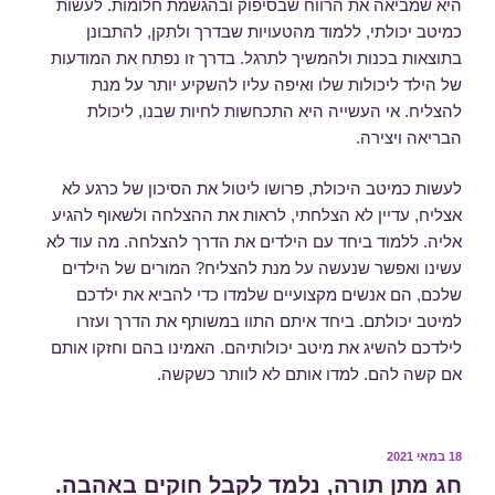
היא שמביאה את הרווח שבסיפוק ובהגשמת חלומות. לעשות
כמיטב יכולתי, ללמוד מהטעויות שבדרך ולתקן, להתבונן
בתוצאות בכנות ולהמשיך לתרגל. בדרך זו נפתח את המודעות
של הילד ליכולות שלו ואיפה עליו להשקיע יותר על מנת
להצליח. אי העשייה היא התכחשות לחיות שבנו, ליכולת
הבריאה ויצירה.
לעשות כמיטב היכולת, פרושו ליטול את הסיכון של כרגע לא
אצליח, עדיין לא הצלחתי, לראות את ההצלחה ולשאוף להגיע
אליה. ללמוד ביחד עם הילדים את הדרך להצלחה. מה עוד לא
עשינו ואפשר שנעשה על מנת להצליח? המורים של הילדים
שלכם, הם אנשים מקצועיים שלמדו כדי להביא את ילדכם
למיטב יכולתם. ביחד איתם התוו במשותף את הדרך ועזרו
לילדכם להשיג את מיטב יכולותיהם. האמינו בהם וחזקו אותם
אם קשה להם. למדו אותם לא לוותר כשקשה.
פורסם
18 במאי 2021
ב
חג מתן תורה, נלמד לקבל חוקים באהבה.