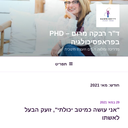
ילוג
תוכן
ד"ר רבקה מרום – PHD
בפראפסיכולגיה
מדריכה ומלווה הורים ויועצת חינוכית
תפריט
חודש:
מאי 2021
פורסם
29 במאי 2021
ב
"אני עושה כמיטב יכולתי", זועק הבעל
לאשתו