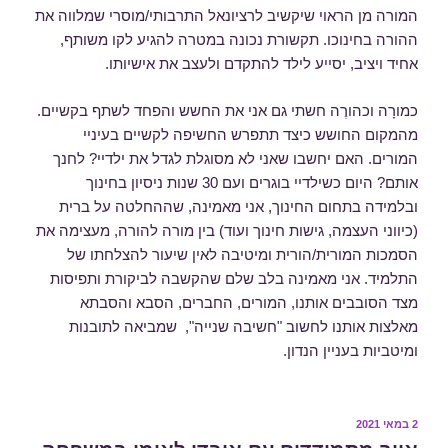
המורה מן הראוי שיקשיב לרציונאל התרבותי/מוסרי שמלווה את
ההורה בחינוכו. תקשורת נכונה במטרה להגיע לקו משותף,
אחיד ויציב, יסייע לילד להתקדם ולעצב את אישיותו.
כמורָה וכהורֶה חשתי גם אני את החשש והפחד לשתף בקשיים.
מהמקום החושש כיצד תתפרש החשיפה לקשיים בעיניי
המורים. האם יחשבו שאני לא מסוגלת לגדל את ילדיי? לחנך
אותם? היום כשילדיי בוגרים ועם 30 שנות ניסיון בחינוך
ובלמידה בתחום החינוך, אני מאמינה, שההחלטה על ברית
(כיווני העצמה, גישות חינוך ועוד) בין מורה להורה, מעצימה את
הסמכות המורית/הורית ומיטיבה לאין שיעור להצלחתו של
התלמיד. אני מאמינה בלב שלם שהקשבה לביקורת ותפיסות
מצד הסובבים אותנו, המורים, החברים, הסבא והסבתא
מאלצות אותנו לחשוב "חשיבה שנייה", שמביאה לתובנות
ומיטביות בעניין הנדון.
פורסם
2 במאי 2021
ב