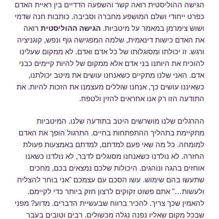
הגישה ההוליסטית רואה קשר והשפעה הדדיים בין ראיית האדם
כפרט ייחודי ושלם המושפע מחברה וסביבה. כותבות חנה שדמי
ושוש צימרמן במאמר על מיטביות.
הגישה ההוליסטית
רואה
את האדם כישות דינאמית, שלמה המפגישה גוף ונפש, קוגניציה
ורגש. זו יכולתו ומסוגלותו של כל אדם ואדם. לא ממקום שעלינו
להוכיח את היותנו בני אדם אלא ממקום של להיות קיימים כבני
אדם. האני שלנו מתקיים כשאנחנו עושים את מיטב יכולתנו,
כשאיננו עושים כך, אנחנו שוללים מעצמנו את הזכות להיות. את
התודעה הזו רק אנו אחראים להזין ולטפח.
ההרגלים שלנו מושרשים היטב בתודעה שלנו. המיטביות
מתקיימת בתהליך ההתפתחות בחיים. התרגול הופך את האדם
למומחה. כל מה שאי פעם למדתם, למדתם באמצעות פעולת
החזרה. לא נולדנו כשאנחנו מסוגלים לדבר, לא נולדנו כשאנו
אוחזים בהגה ונוהגים. היכולות שלכם נמצאים בכם, מחכים
שתעשו בהם שימוש. עשו הסכם עם עצמכם "אני בוחר להצליח
ולעשות…" אתם פשוט זקוקים לרצון חזק ביותר כדי לקיימם.
להאמין שכך צריך. להכיר ברווח שבעשיית הדברים. מדוע? מפני
שבכל מקום שאליו נפנה נגלה מכשולים. רבים וטובים בעבר