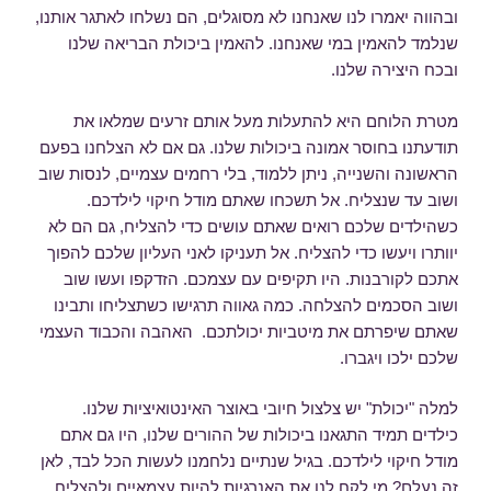
ובהווה יאמרו לנו שאנחנו לא מסוגלים, הם נשלחו לאתגר אותנו,
שנלמד להאמין במי שאנחנו. להאמין ביכולת הבריאה שלנו
ובכח היצירה שלנו.
מטרת הלוחם היא להתעלות מעל אותם זרעים שמלאו את
תודעתנו בחוסר אמונה ביכולות שלנו. גם אם לא הצלחנו בפעם
הראשונה והשנייה, ניתן ללמוד, בלי רחמים עצמיים, לנסות שוב
ושוב עד שנצליח. אל תשכחו שאתם מודל חיקוי לילדכם.
כשהילדים שלכם רואים שאתם עושים כדי להצליח, גם הם לא
יוותרו ויעשו כדי להצליח. אל תעניקו לאני העליון שלכם להפוך
אתכם לקורבנות. היו תקיפים עם עצמכם. הזדקפו ועשו שוב
ושוב הסכמים להצלחה. כמה גאווה תרגישו כשתצליחו ותבינו
שאתם שיפרתם את מיטביות יכולתכם. האהבה והכבוד העצמי
שלכם ילכו ויגברו.
למלה "יכולת" יש צלצול חיובי באוצר האינטואיציות שלנו.
כילדים תמיד התגאנו ביכולות של ההורים שלנו, היו גם אתם
מודל חיקוי לילדכם. בגיל שנתיים נלחמנו לעשות הכל לבד, לאן
זה נעלם? מי לקח לנו את האנרגיות להיות עצמאיים ולהצליח