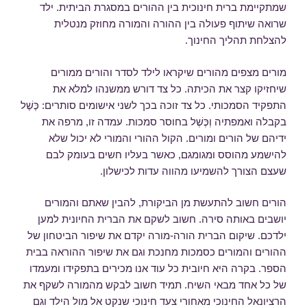
שמתקיימת ברית חינוכית בין ההורים במסגרת הביתית. ילד
שרואה שיתוף פעולה בין ההורה והמורה מחוזק מנטלית
להצלחת תהליך החינוך.
מורים מצפים מהורים שיקראו לילד לסדר והורים ממורים
שיחזיקו קצר את הכיתה. כל צד דורש ממשנהו למלא את
התפקיד הסמכותי. כל צד זוכה בכך לשני אישומים סותרים: כֶּשֶׁל
בקבלה ואמפתיה וְכֶּשֶׁל בחוסר סמכות. עמדה זו, מרפה את
ידיהם של הורים ומורים. הקול ההורי והמורי לא יכול שלא
להישמע מהוסס ומגומגם, כאשר בעליו חשים בעומק לבם
שעצם הצורך להשמיעו מהווה עדות לכישלון.
הורים חשוב להתעשת מן הביקורת, להבין שאתם והמורים
יושבים באותה סירה. חשוב לשקם את הברית החיונית למען
ילדכם. שיקום הברית הורה-מורה יקדם את שיפור הביטחון של
ההורים והמורים כסמכות מחנכת וגם את שיפור ההוראה בבית
הספר. בקרה היא חיובית כל עוד אנו מכירים בתפקידו ומעמדו
של כל אחד מבאי השיח. תמיד חשוב לבקש מהמורה לשקף את
הרציונאל החינוכי מאחורי צעד חינוכי שנקט אל מול הילד וגם