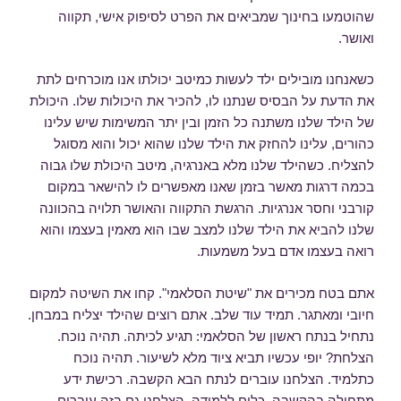
שהוטמעו בחינוך שמביאים את הפרט לסיפוק אישי, תקווה
ואושר.
כשאנחנו מובילים ילד לעשות כמיטב יכולתו אנו מוכרחים לתת
את הדעת על הבסיס שנתנו לו, להכיר את היכולות שלו. היכולת
של הילד שלנו משתנה כל הזמן ובין יתר המשימות שיש עלינו
כהורים, עלינו להחזק את הילד שלנו שהוא יכול והוא מסוגל
להצליח. כשהילד שלנו מלא באנרגיה, מיטב היכולת שלו גבוה
בכמה דרגות מאשר בזמן שאנו מאפשרים לו להישאר במקום
קורבני וחסר אנרגיות. הרגשת התקווה והאושר תלויה בהכוונה
שלנו להביא את הילד שלנו למצב שבו הוא מאמין בעצמו והוא
רואה בעצמו אדם בעל משמעות.
אתם בטח מכירים את "שיטת הסלאמי". קחו את השיטה למקום
חיובי ומאתגר. תמיד עוד שלב. אתם רוצים שהילד יצליח במבחן.
נתחיל בנתח ראשון של הסלאמי: תגיע לכיתה. תהיה נוכח.
הצלחת? יופי עכשיו תביא ציוד מלא לשיעור. תהיה נוכח
כתלמיד. הצלחנו עוברים לנתח הבא הקשבה. רכישת ידע
מתחילה בהקשבה. כלים ללמידה. הצלחנו גם בזה עוברים