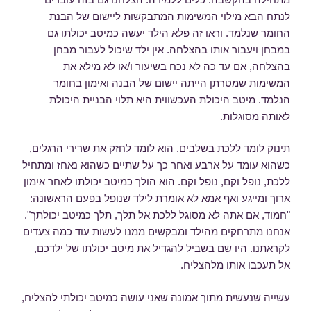
לנתח הבא מילוי המשימות המתבקשות ליישום של הבנת
החומר שנלמד. וראו זה פלא הילד יעשה כמיטב יכולתו גם
במבחן ויעבור אותו בהצלחה. אין ילד שיכול לעבור מבחן
בהצלחה, אם עד כה לא נכח בשיעור ו/או לא מילא את
המשימות שמטרתן הייתה יישום של הבנה ואימון בחומר
הנלמד. מיטב היכולת העכשווית היא תלוי הבניית היכולת
לאותה מסוגלות.
תינוק לומד ללכת בשלבים. הוא לומד לחזק את שרירי הרגלים,
כשהוא עומד על ארבע ואחר כך על שתיים כשהוא נאחז ומתחיל
ללכת, נופל וקם, נופל וקם. הוא הולך כמיטב יכולתו לאחר אימון
ארוך ומייגע ואף אמא לא אומרת לילד שנופל בפעם הראשונה:
"חמוד, אם אתה לא מסוגל ללכת אל תלך, תלך כמיטב יכולתך".
אנחנו מתרחקים מהילד ומבקשים ממנו לעשות עוד כמה צעדים
לקראתנו. היו שם בשביל להגדיל את מיטב יכולתו של ילדכם,
אל תעכבו אותו מלהצליח.
עשייה שנעשית מתוך אמונה שאני עושה כמיטב יכולתי להצליח,