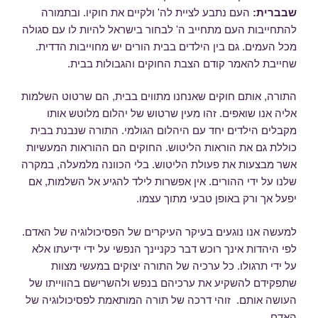
שבברית
:
העם נתבע לציית לה' ולקיים את חוקיו. ובתמורה
להתחייבות העם מתחייב ה' לבחור בישראל להיות לו עם סגולה
מכל העמים. גם בין הילדים בבית הורים יש מחוייבות הדדית.
שחייבת להאמר קודם הצבת החוקים והגבולות בבית.
התורה, אותם חוקים שאנחנו מתווים בבית, הם שרטוט השלמות
אליה אנו שואפים. זהו מעין שרטוש של יהלום מלוטש אותו
מקבלים הילדים יחד עם היהלום הגולמי. התורה שנבנת בבית
כוללת גם את הוראות הליטוש. החוקים הם ההוראות המעשיות
אשר מבצעות את פעולת הליטוש. בלי הכוונה מלמעלה, במקרה
שלנו על ידי ההורים. אין אפשרות לילד להגיע אל השלמות, אם
יפעל אך ורק באופן טבעי מתוך עצמו.
למעשה אנו נוגעים בעיקר העיקרים של הפסיכולוגיה של האדם.
לפי היהדות אינך רוכש דבר כקניינך הנפשי על ידי ידיעתו אלא
על ידי תרגולו. כל ערכיה של התורה יצוקים במעשי מצוות
שתפקידם להשקיע את ערכיהם בנפש ולהשרישם בהווייתו של
העושה אותם. זוהי דרכה של תורה המותאמת לפסיכולוגיה של
האדם.