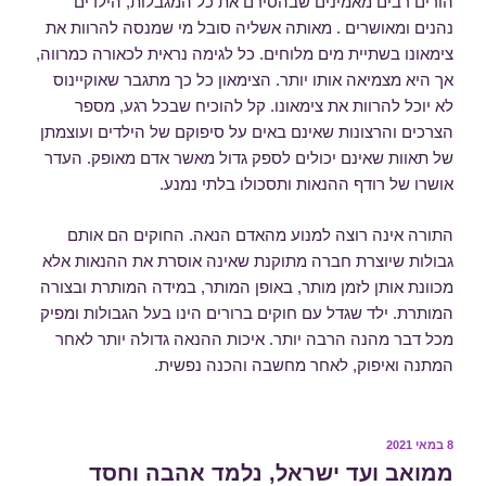
הורים רבים מאמינים שבהסירם את כל המגבלות, הילדים
נהנים ומאושרים . מאותה אשליה סובל מי שמנסה להרוות את
צימאונו בשתיית מים מלוחים. כל לגימה נראית לכאורה כמרווה,
אך היא מצמיאה אותו יותר. הצימאון כל כך מתגבר שאוקיינוס
לא יוכל להרוות את צימאונו. קל להוכיח שבכל רגע, מספר
הצרכים והרצונות שאינם באים על סיפוקם של הילדים ועוצמתן
של תאוות שאינם יכולים לספק גדול מאשר אדם מאופק. העדר
אושרו של רודף ההנאות ותסכולו בלתי נמנע.
התורה אינה רוצה למנוע מהאדם הנאה. החוקים הם אותם
גבולות שיוצרת חברה מתוקנת שאינה אוסרת את ההנאות אלא
מכוונת אותן לזמן מותר, באופן המותר, במידה המותרת ובצורה
המותרת. ילד שגדל עם חוקים ברורים הינו בעל הגבולות ומפיק
מכל דבר מהנה הרבה יותר. איכות ההנאה גדולה יותר לאחר
המתנה ואיפוק, לאחר מחשבה והכנה נפשית.
פורסם
8 במאי 2021
ב
ממואב ועד ישראל, נלמד אהבה וחסד