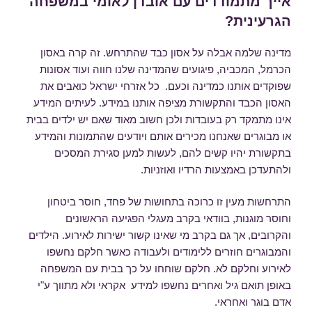
אייך מתמודדים עם אובדן לאומי במשפחה
הגרעינית?
מדינה שלמה אבלה על אסון כבד שהתרחש. זה קרה באסון
הכרמל, המכביה, פיגועים שהמדינה שלנו חווה ועוד אסונות
שפוקדים אותנו כמדינה וכעם. כל אזרחי ישראל כואבים את
האסון הכבד והתקשורת מציפה אותנו במידע. לעיתים המידע
אינו מתמקד רק בעובדות ולכן חשוב מאוד שאם יש ילדים בבית
או מבוגרים שאנחנו מכירים אותם ויודעים שהתמונות והמידע
בתקשורת יהיו קשים להם, לעשות למען סגירת המסכים
ולהתעדכן באמצעות הרדיו ואוזניות.
התרחשות מעין זו כרוכה בתחושות של פחד, חוסר ביטחון
וחוסר מוגנות, בוודאי בקרב מעגלי הפגיעה הראשונים
והקרובים, אך גם בקרב מי שאינו קשור ישירות לאירוע. הילדים
והמבוגרים חוזרים ללימודים ולעבודה כאשר חלקם נחשפו
לאירוע וחלקם לא. חלקם שוחחו על כך בבית עם המשפחה
באופן תואם גיל ואחרים נחשפו למידע אקראי ולא מתווך ע"י
אדם בוגר ואחראי.