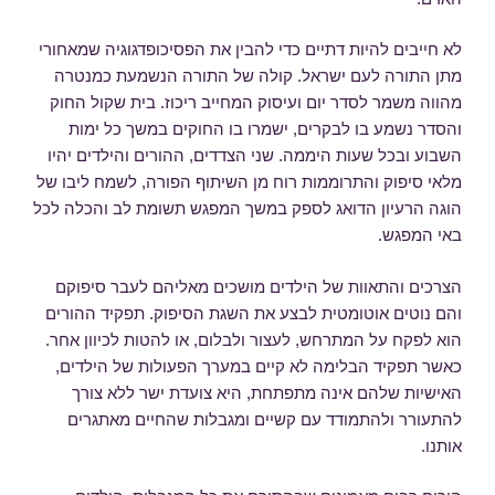
לא חייבים להיות דתיים כדי להבין את הפסיכופדגוגיה שמאחורי
מתן התורה לעם ישראל. קולה של התורה הנשמעת כמנטרה
מהווה משמר לסדר יום ועיסוק המחייב ריכוז. בית שקול החוק
והסדר נשמע בו לבקרים, ישמרו בו החוקים במשך כל ימות
השבוע ובכל שעות היממה. שני הצדדים, ההורים והילדים יהיו
מלאי סיפוק והתרוממות רוח מן השיתוף הפורה, לשמח ליבו של
הוגה הרעיון הדואג לספק במשך המפגש תשומת לב והכלה לכל
באי המפגש.
הצרכים והתאוות של הילדים מושכים מאליהם לעבר סיפוקם
והם נוטים אוטומטית לבצע את השגת הסיפוק. תפקיד ההורים
הוא לפקח על המתרחש, לעצור ולבלום, או להטות לכיוון אחר.
כאשר תפקיד הבלימה לא קיים במערך הפעולות של הילדים,
האישיות שלהם אינה מתפתחת, היא צועדת ישר ללא צורך
להתעורר ולהתמודד עם קשיים ומגבלות שהחיים מאתגרים
אותנו.