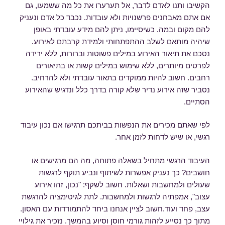
הקשיבו ותנו לאדם לדבר, אל תערערו את כל מה ששמעו, גם
אם אתם מאבחנים פרשנויות ולא עובדות. נכבד כל אדם ונעניק
להם מקום ובמה. כשיסיימו, ניתן להם מידע עובדתי באופן
שיהיה מותאם לשלב ההתפתחותי ולמידת קרבתם לאירוע.
נסכם את תיאור האירוע במילים פשוטות וברורות, ללא ירידה
לפרטים מיותרים, ללא שימוש במילים קשות או בתיאורים
רחבים. חשוב להיות ממוקדים בתאור עובדתי ולא להרחיב.
נסביר שזה אירוע נדיר שלא קורה בדרך כלל ונדגיש שהאירוע
הסתיים.
לפי שאתם מכירים את הנפשות בביתכם תרגישו אם נכון עיבוד
רגשי, או שיש לדחות לזמן אחר.
העיבוד הרגשי מתחיל בשאלה פתוחה, מה הם מרגישים או
חושבים? כך נעניק אפשרות לשיתוף ונביע תוקף לרגשות
שעולים ולמחשבות ושאלות. חשוב לשקף: "נכון, זהו אירוע
עצוב", אמפתיה לרגשות ולמחשבות. לתת לגיטימציה להרגשת
עצב, פחד ועוד.חשוב לציין אנחנו ביחד להתמודדות עם האסון.
מתוך כך נסייע לזהות גורמי חוסן וסיוע בהמשך. נזכיר את גילויי