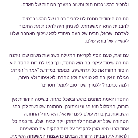
ולהכיר ברגש ככוח חזק וחשוב במערך הכוחות של האדם.
התורה היהודית נותנת לנו להכיר בכוחו של הרגש כבסיס
להבניית התא המשפחתי. לא ניתן היה להקנות את החיבור
לאדמת ישראל, הבית של העם היהודי ללא שיקוף האהבה שלנו
לעשייה של בורא עולם.
עם זאת, טעם נוסף לקריאת המגילה בשבועות משום שבו ניתנה
התורה שיסוד עיקרי בה הוא החסד, וכך במגילת רות החסד הוא
היסוד החורז את כל תרחישיה, וכנאמר במדרש: "אמר ר' זעירא:
מגילה זו אין בה לא טומאה ולא טהרה ולא איסור ולא היתר,
ולמה נכתבה? ללמדך שכר טוב לגומלי חסדים".
החסד והאמת מותנים ברגש ובשכל כאחד. בשיטה היהודית אין
בורות, המסלול הוא הגיוני ומתוכנן. החתונה שלובשת לבן בחג
השבועות בין בורא עולם לעם ישראל, היא מודל החתונה
הטהורה שכל זוג שבוחר להתחתן ייקח לביתו שלו. עד כמה כל
אחד מבני הזוג מוכן להקריב על מנת להקים את המשפחה
ולראות את הבניית הדורות הבאים כהעצמת המשפחה הקיימת.