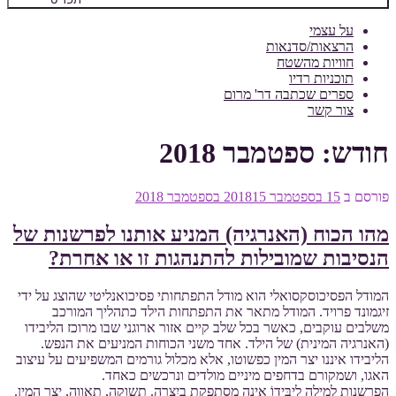
על עצמי
הרצאות/סדנאות
חוויות מהשטח
תוכניות רדיו
ספרים שכתבה דר' מרום
צור קשר
חודש:
ספטמבר 2018
פורסם ב
15 בספטמבר 2018
15 בספטמבר 2018
מהו הכוח (האנרגיה) המניע אותנו לפרשנות של
הנסיבות שמובילות להתנהגות זו או אחרת?
המודל הפסיכוסקסואלי הוא מודל התפתחותי פסיכואנליטי שהוצג על ידי
זיגמונד פרויד. המודל מתאר את התפתחות הילד כתהליך המורכב
משלבים עוקבים, כאשר בכל שלב קיים אזור ארוגני שבו מרוכז הליבידו
(האנרגיה המינית) של הילד. אחד משני הכוחות המניעים את הנפש.
הליבידו איננו יצר המין כפשוטו, אלא מכלול גורמים המשפיעים על עיצוב
האגו, ושמקורם בדחפים מיניים מולדים ונרכשים כאחד.
הפרשנות למילה לִיבִּידוֹ אינה מסתפקת ביִצרה. תשוקה, תאווה, יֵצר המין.