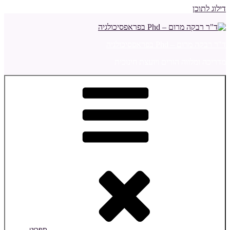
דילוג לתוכן
ד"ר רבקה מרום – Phd בפראפסיכולגיה
מדריכה ומלווה הורים ויועצת חינוכית
תפריט