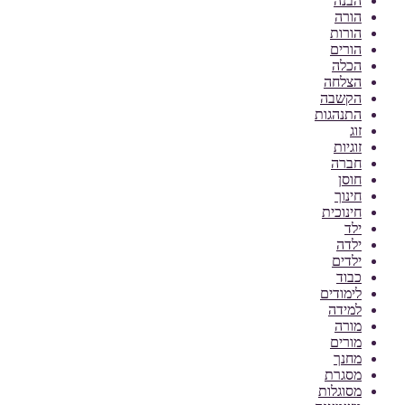
הבנה
הורה
הורות
הורים
הכלה
הצלחה
הקשבה
התנהגות
זוג
זוגיות
חברה
חוסן
חינוך
חינוכית
ילד
ילדה
ילדים
כבוד
לימודים
למידה
מורה
מורים
מחנך
מסגרת
מסוגלות