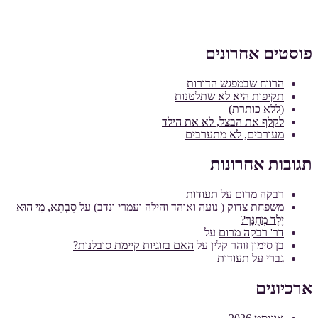
פוסטים אחרונים
הרווח שבמפגש הדורות
תקיפות היא לא שתלטנות
(ללא כותרת)
לקלף את הבצל, לא את הילד
מעורבים, לא מתערבים
תגובות אחרונות
רבקה מרום
על
תעודות
משפחת צדוק ( נועה ואוהד והילה ועמרי ונדב)
על
סָבְתָא, מִי הוּא
יֶלֶד מְחֻנָּךְ?
דר' רבקה מרום
על
בן סימון זוהר קלין
על
האם בזוגיות קיימת סובלנות?
גברי
על
תעודות
ארכיונים