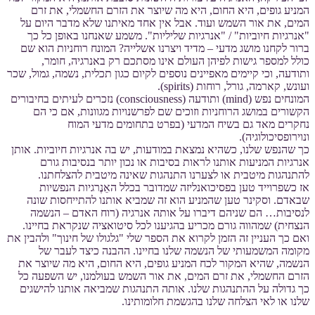
המניע גופים, היא החום, היא מה שיוצר את הזרם החשמלי, את זרם
המים, את אור השמש ועוד. אבל אין אחד מאיתנו שלא מדבר היום על
"אנרגיות חיוביות" / "אנרגיות שליליות". משמע שאנחנו באופן כל כך
ברור לקחנו מושג מדעי – מדיד ויצרנו אשלייה? המונח רוחניות הוא שם
כולל למספר גישות לפיהן העולם אינו מסתכם רק באנרגיה, חומר,
ותודעה, וכי קיימים מאפיינים נוספים לקיום כגון תכלית, נשמה, גמול, שכר
ועונש, קארמה, גורל, רוחות (spirits).
המונחים נפש (mind) ותודעה (consciousness) נזכרים לעיתים בחיבורים
הקשורים במושג הרוחניות וזוכים שם לפרשנויות מגוונות, אם כי הם
נחקרים מאד גם בשיח המדעי (בפרט בתחומים מדעי המוח
ונוירופסיכולוגיה).
כך שהנפש שלנו, כשהיא נמצאת במודעות, יש בה אנרגיות חיוביות. אותן
אנרגיות המניעות אותנו לראות בסיבות או נכון יותר בנסיבות גורם
להתנהגות מיטבית או לצערנו התנהגות שאינה מיטבית להצלחתנו.
אז כשפרוייד טען בפסיכואנליזה שמדובר בכלל האֵנֶרגיות הנפשיות
שבאדם. וסקינר טען שהמניע הוא זה שמביא אותנו להתייחסות שונה
לנסיבות… הם שניהם דיברו על אותה אנרגיה (רוח האדם – הנשמה
הנצחית) שמהווה גורם מכריע בהגיענו לכל סיטואציה שנקראת בחיינו.
ואם כך העניין זה הזמן לקרוא את הספר שלי "גלגולו של חינוך" ולהבין את
מקומה המשמעותי של הנשמה שלנו בחיינו. ההבנה כיצד לעבר של
הנשמה, שהיא המקור לכח המניע גופים, היא החום, היא מה שיוצר את
הזרם החשמלי, את זרם המים, את אור השמש בעולמנו, יש השפעה כל
כך גדולה על ההתנהגות שלנו. אותה התנהגות שמביאה אותנו להישגים
שלנו או לאי הצלחה שלנו בהגשמת חלומותינו.