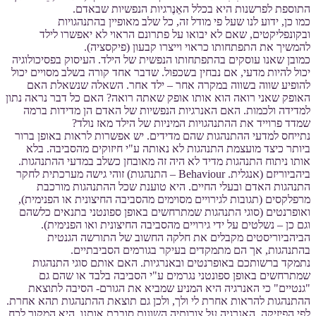
התוספת לפרשנות היא בכלל האֵנֶרגיות הנפשיות שבאדם.
כמו כן, ידוע לנו שעל פי מודל זה, כל שלב מאופיין בהתנהגויות
ובקונפליקטים, שאם לא יבואו על פתרונם הראוי לא יאפשרו לילד
להמשיך את התפתחותו כראוי וייצרו קבעון (פיקסציה).
כמובן שאנו עוסקים בהתפתחותו הנפשית של הילד. העיסוק בפסיכולוגיה
יכול להיות מדעי, אם נבחין בשכפול. שדבר אחד קורה בשלב מסויים יכול
להופיע שווה בשווה במקרה אחר – ילד אחר. השאלה שנשאלת האם
האופק שאני רואה הוא אותו אופק שאתה רואה? האם כל דבר נראה נתון
למדידה ולכמות. האם האנרגיות הנפשיות של האדם הן מדידות ברמה
שמדד פרוייד את ההתנהגויות המיניות של הילד מאז נולד?
נתייחס למדעי ההתנהגות שהם מדידים. יש אפשרות לראות באופן ברור
ביותר כיצד מועצמת התנהגות לא נאותה ע"י חיזוקים מהסביבה. בלא
אותו ניתוח התנהגות מדיד לא היה זה מאובחן כשלב במדעי ההתנהגות.
ביהביוריזם (אנגלית. Behaviour – התנהגות) זוהי גישה מערכתית לחקר
התנהגות האדם ובעלי החיים. היא טוענת שכל ההתנהגות מורכבת
מרפלקסים (תגובות לגירויים מסוימים מהסביבה החיצונית או הפנימית),
ואופרנטים (סוגי התנהגות שמתרחשים באופן ספונטני בתנאים כלשהם
וגם כן – נשלטים על ידי גירויים מהסביבה החיצונית ואו הפנימית).
הביהביוריסטים מקבלים את חלקה החשוב של התורשה הגנטית
בהתנהגות, אך הם מתמקדים בעיקר בגורמים הסביבתיים.
נתמקד ברשותכם באופרנטים ובאנרגיות. האם אותם סוגי התנהגות
שמתרחשים באופן ספונטני נגרמים ע"י הסביבה בלבד או שהם גם
"גנטיים" כי האנרגיה היא המניע שמביא את הגורם- הסיבה לתוצאת
ההתנהגות להראות אחרת לי ולך, ולכן גם תוצאת ההתנהגות תהא אחרת.
לפי הפיזיקה, האנרגיה על צורותיה השונות סובבת אותנו, היא המקור לכח