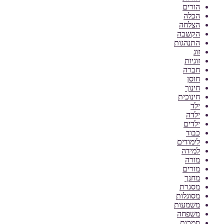
הורים
הכלה
הצלחה
הקשבה
התנהגות
זוג
זוגיות
חברה
חוסן
חינוך
חינוכית
ילד
ילדה
ילדים
כבוד
לימודים
למידה
מורה
מורים
מחנך
מסגרת
מסוגלות
משמעות
משפחה
סמכות