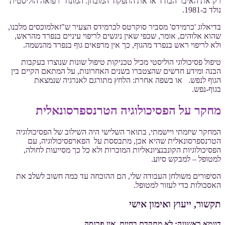
רק את האיבר הבודד או את התפקוד המובחן. המונח "רפואה הוליסטית"
נולד ב-1981.
בדיאלוג 'כרמידס' מסביר סוקרטס לכרמידס הצעיר ש"זאלמוכסים מלכנו,
שהוא אלוהים, אומר, שכפי שאין ניגשים לריפוי עיניים בנפרד מהראש,
ולא לריפוי ראש בנפרד מהגוף, כך אין מרפאים גוף בנפרד מהנשמה.
טיפול פסיכולוגי הוליסטי מכיל טכניקות טיפול שונות שנוצרו בעקבות
הבנה ומידע חדשים שהצטברו בשנים האחרונות, על המתאם הקיים בין
הגוף לנפש. או בשפה אחרת: הלחץ מתורגם לאנרגיה שנמצאת
בגוף-נפש.
מחקר על הפסיכולוגיה הטרנספרסונאלית
המחקר שיזמתי ויישמתי, בתואר השלישי היה השילוב של הפסיכולוגיה
הטרנספרסונאלית שהיא אכן, מתבססת על הפארפסיכולוגיה, עם
הפסיכולוגיות הקונבנציונאליות המוכרות ולא כל כך מסייעות לחולה,
למטופל – למבקש סיוע.
הסיפורים משולחן העבודה שלי, הם ההוכחה עד כמה חשוב לשלב את
האסכולות כדי לעזור למטופל.
תקשור, ייעוץ ואימון אישי
דוגמא ראשונה: לא מתקדם בחיים. אין פרנסה.