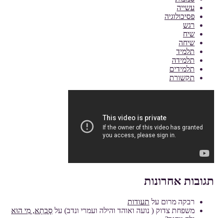
עשייה
פסיכולוגיה
רגש
שיח
שיחה
תלמיד
תלמידה
תלמידים
תקשורת
תגובות אחרונות
רבקה מרום
על
תעודות
משפחת צדוק ( נועה ואוהד והילה ועמרי ונדב)
על
סָבְתָא, מִי הוּא