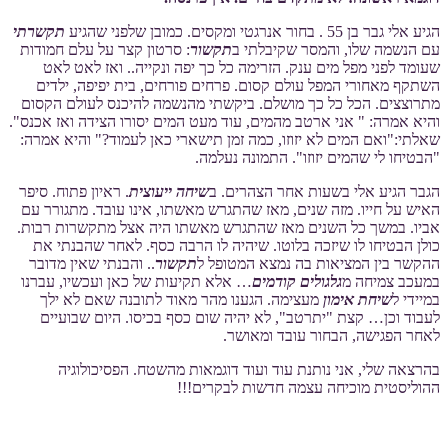
הגיע אלי גבר בן 55 . בחור אנרגטי ומקסים. כמובן שלפני שהגיע
תקשרתי
עם הנשמה שלו, והמסר שקיבלתי ב
תקשור
: סרטון קצר על עלם חמודות
שעומד לפני מפל מים ענק. הזרימה כל כך יפה ונקייה.. ואז לאט לאט
השתקף מאחורי המפל עולם קסום. פרחים פורחים, בית יפיפה, ילדים
מתרוצצים. הכל כל כך מושלם. ביקשתי מהנשמה להיכנס לעולם הקסום
והיא אמרה: " אני ארטב מהמים, עוד מעט המים יסורו הצידה ואז אכנס".
שאלתי:"ואם המים לא יזוזו, כמה זמן תישארי כאן לעמוד?" והיא אמרה:
"הבטיחו לי שהמים יזוזו". התמונה נעלמה.
הגבר הגיע אלי בשעות אחר הצהרים. ב
שיחה ייעוצית
. ראיון פתוח. סיפר
האיש על חייו. מזה שנים, מאז שהתגרש מאשתו, אינו עובד. מתגורר עם
אביו. במשך כל השנים מאז שהתגרש מאשתו היה אצל מתקשרות רבות.
כולן הבטיחו לו שיזכה בלוטו. שיהיה לו הרבה כסף. לאחר שהבנתי את
ההקשר בין המציאות בה נמצא המטופל ל
תקשור
.. והבנתי שאין מדובר
במעכב צמיחה מ
גלגולים קודמים
… אלא תקיעות של כאן ועכשיו, עברנו
במיידי ל
שיחת אימון
מעצימה. הגענו מהר מאוד לתובנה שאם לא ילך
לעבוד וכן… קצת "יתרטב", לא יהיה שום כסף בכיסו. היום שבועיים
לאחר הפגישה, הבחור עובד ומאושר.
בהרצאה שלי, אני נותנת עוד ועוד דוגמאות מהשטח. הפסיכולוגיה
ההוליסטית מוכיחה עצמה חדשות לבקרים!!!