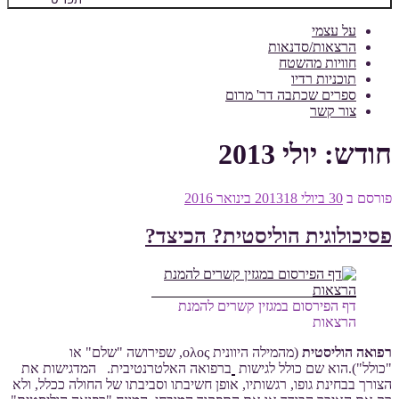
על עצמי
הרצאות/סדנאות
חוויות מהשטח
תוכניות רדיו
ספרים שכתבה דר' מרום
צור קשר
חודש:
יולי 2013
פורסם ב
30 ביולי 2013
18 בינואר 2016
פסיכולוגית הוליסטית? הכיצד?
דף הפירסום במגזין קשרים להמנת
הרצאות
רפואה הוליסטית
(מהמילה היוונית ολoς, שפירושה "שלם" או
"כולל").הוא שם כולל לגישות
ברפואה האלטרנטיבית. המדגישות את
הצורך בבחינת גופו, רגשותיו, אופן חשיבתו וסביבתו של החולה ככלל, ולא