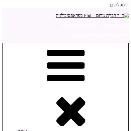
דילוג לתוכן
ד"ר רבקה מרום – Phd בפראפסיכולגיה
מדריכה ומלווה הורים ויועצת חינוכית
תפריט