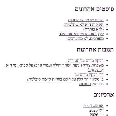
פוסטים אחרונים
הרווח שבמפגש הדורות
תקיפות היא לא שתלטנות
(ללא כותרת)
לקלף את הבצל, לא את הילד
מעורבים, לא מתערבים
תגובות אחרונות
רבקה מרום
על
תעודות
משפחת צדוק ( נועה ואוהד והילה ועמרי ונדב)
על
סָבְתָא, מִי הוּא
יֶלֶד מְחֻנָּךְ?
דר' רבקה מרום
על
בן סימון זוהר קלין
על
האם בזוגיות קיימת סובלנות?
גברי
על
תעודות
ארכיונים
אוגוסט 2026
יולי 2026
יוני 2026