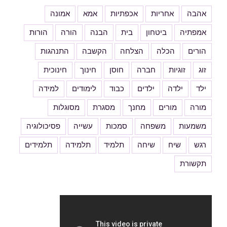
אהבה
אחריות
אכפתיות
אמא
אמונה
אמפתיה
ביטחון
בית
הבנה
הורה
הורות
הורים
הכלה
הצלחה
הקשבה
התנהגות
זוג
זוגיות
חברה
חוסן
חינוך
חינוכית
ילד
ילדה
ילדים
כבוד
לימודים
למידה
מורה
מורים
מחנך
מסגרת
מסוגלות
משמעות
משפחה
סמכות
עשייה
פסיכולוגיה
רגש
שיח
שיחה
תלמיד
תלמידה
תלמידים
תקשורת