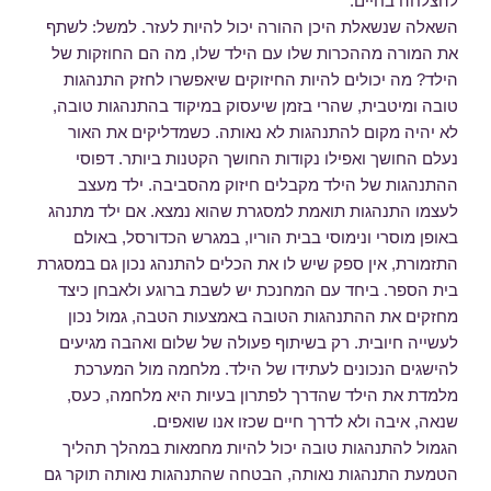
להצלחה בחיים.
השאלה שנשאלת היכן ההורה יכול להיות לעזר. למשל: לשתף
את המורה מההכרות שלו עם הילד שלו, מה הם החוזקות של
הילד? מה יכולים להיות החיזוקים שיאפשרו לחזק התנהגות
טובה ומיטבית, שהרי בזמן שיעסוק במיקוד בהתנהגות טובה,
לא יהיה מקום להתנהגות לא נאותה. כשמדליקים את האור
נעלם החושך ואפילו נקודות החושך הקטנות ביותר. דפוסי
ההתנהגות של הילד מקבלים חיזוק מהסביבה. ילד מעצב
לעצמו התנהגות תואמת למסגרת שהוא נמצא. אם ילד מתנהג
באופן מוסרי ונימוסי בבית הוריו, במגרש הכדורסל, באולם
התזמורת, אין ספק שיש לו את הכלים להתנהג נכון גם במסגרת
בית הספר. ביחד עם המחנכת יש לשבת ברוגע ולאבחן כיצד
מחזקים את ההתנהגות הטובה באמצעות הטבה, גמול נכון
לעשייה חיובית. רק בשיתוף פעולה של שלום ואהבה מגיעים
להישגים הנכונים לעתידו של הילד. מלחמה מול המערכת
מלמדת את הילד שהדרך לפתרון בעיות היא מלחמה, כעס,
שנאה, איבה ולא לדרך חיים שכזו אנו שואפים.
הגמול להתנהגות טובה יכול להיות מחמאות במהלך תהליך
הטמעת התנהגות נאותה, הבטחה שהתנהגות נאותה תוקר גם