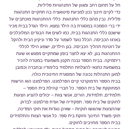
חל על תחום רחב ומגוון של התנהגויות פליליות.
כדי לקיים חינוך נכון למניעת סיטואציה בה תתקיים התנהגות
פלילית. נבין מהם כללי התנהגות. כללי ההתנהגות מוכתבים על
ידי ברי הסמכה במסגרת בה הילד נמצא. הילד הגדל בבית מכיר
שישנם כללי התנהגות בבית, כמו לשים את הבגדים המלוכלכים
בארגז הכביסה. הכלל נועד לשמור על סדר וניקיון הבית ולהקל
על רוטינת תהליך הכביסה. בגן הילדים, ישמע הילד לכללי
ההתנהגות בגן, לא יצא לחצר בזמן שמתקיים מפגש או שעת
ריתמיקה. בבית הספר נבנה תקנון משמעתי במטרה להכיר
במשמעת כתנאי להצלחת התלמיד בלימודיו ובחברה וכמובן
למען התנהלות נכונה של המסגרת החינוכית כולה.
בבית הספר הדמוקרטי קיים הפרלמנט. הפרלמנט הוא הרשות
המחוקקת של בית הספר. כל חברי קהילת בית הספר –
תלמידים, תלמידות, הורים, אנשי צוות – יכולים להציע הצעות
לחוקים של בית ספר. תפקידיה של ועדת פרלמנט: לבדוק
שההצעות שהוגשו חוקיות – שאינן נוגדות את חוקי המדינה,
חוקי משרד החינוך וחוקת בית ספר. כל אנשי הצוות והתלמידים
בבית הספר מחויבים לחוקים.