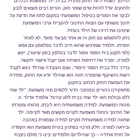
החינוך לשמירה על החוק מתחיל בבית. ילד ממושמע לכללים
ולחוקים יגדל להיות אדם שומר חוק. הורים רבים מוצאים לנכון
לבקר את המורים בטיפול המשמעתי במקום לתת את הדעת על
חינוך משותף עם הצוות החינוכי להקניית ערכי המשמעת
שיטיבו את דרכיו של הילד בעתיד.
ניתן להתגמש עם חוק זה או אחר מבעוד מועד. לא לאחר
הפרתו. תלמיד שמרגיש שהוא חייב לדבר בפלאפון עם אמא
(לפי תקנון בית הספר אסור לדבר בטלפון בזמן שיעור), ייגש
למורה, יסביר את דחיפות השיחה ואם יקבל אישור יתקשר.
בדרך כלל בבית הספר היסודי, עצם העובדה שהילד ניגש לקבל
רשות והשיקוף שהמורה חווה הוא שהילד יודע את החוק, מתירה
את הגמשת החוק הכתוב בתקנון.
מתפקידנו כהורים וכמחנכי הדור ללמדם מהי משמעת. "ילד שחי
ללא גבולות הוא ילד שחי בבית ללא קירות" אלפרד אדלר. זו
מהות המשמעת. למידה משמעותית היא ליבתו, מהותו ומטרתו
של החינוך והרגלי משמעת לקויים מקשים מאד לקיימה. ילד
שחווה למידה משמעותית מקיים למידה עצמאית באהבה
וביראה למורה. חלק מרכזי בפתרון בעיית משמעת הוא הקפדה
על חזית אחידה – כך שהילדים/ תלמידים יבינו כי מולם ניצבת