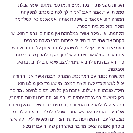
הערות משמעת. חוצפה, אי ציות או כפי שמתפרש אי קבלת
סמכות ועוד, אמר האב: "אני הולך לכתוב מכתב למפקחת,
המורה הזו, אני אגרום שיפטרו אותה, אני אכנס כאן למלחמה
מולה ומול כל בית הספר".
מלחמה. ואוו. ניקח אוויר. במלחמה אין מנצחים. נהפוך הוא. יש
לקחת את שתי כפות הידיים לפתוח כלפי מעלה להכניס
באמצעותן אויר נקי לגוף ולנשמה, להניח אותן על החזה ולחוש
את האויר המלא אור ואהבה אל תוך הגוף. להבין שרק בזכות
כוח האהבה ניתן להביא שינוי למצב שלא טוב לנו בו. ברוגע
וסבלנות.
תקשורת נכונה עם המחנכת, המנהל והבנה איפה אני, ההורה
יכול לעשות כדי לשנות את המצב. מי שעומד כאן מולנו הוא
הילד. טובתו היא שלום. אהבה בין כל השותפים לחינוכו. מדובר
כאן למעשה במערכת יחסים בין בני זוג. ההורים והצוות החינוכי,
בהגיע הילד למסגרת החינוכית, כורתים ברית שלום למען חינוכו
של הילד. הברית הזו היא הסכם שכל כולו להטיב עם הילד. רק
מצב של עבודה משותפת בין שני הצדדים תאפשר לילד להרגיש
ביטחון ואמונה שאכן מדובר בגוש חזק שהווה עבורו מצע