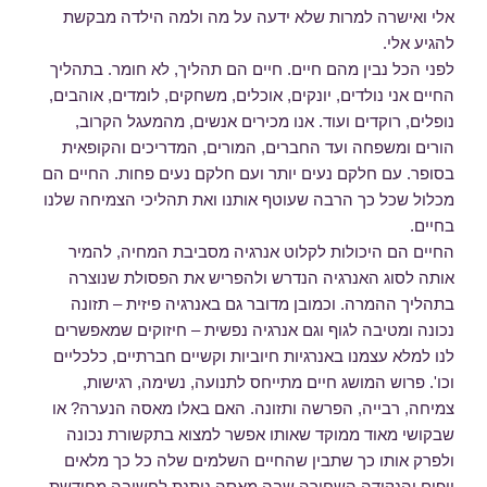
אלי ואישרה למרות שלא ידעה על מה ולמה הילדה מבקשת
להגיע אלי.
לפני הכל נבין מהם חיים. חיים הם תהליך, לא חומר. בתהליך
החיים אני נולדים, יונקים, אוכלים, משחקים, לומדים, אוהבים,
נופלים, רוקדים ועוד. אנו מכירים אנשים, מהמעגל הקרוב,
הורים ומשפחה ועד החברים, המורים, המדריכים והקופאית
בסופר. עם חלקם נעים יותר ועם חלקם נעים פחות. החיים הם
מכלול שכל כך הרבה שעוטף אותנו ואת תהליכי הצמיחה שלנו
בחיים.
החיים הם היכולות לקלוט אנרגיה מסביבת המחיה, להמיר
אותה לסוג האנרגיה הנדרש ולהפריש את הפסולת שנוצרה
בתהליך ההמרה. וכמובן מדובר גם באנרגיה פיזית – תזונה
נכונה ומטיבה לגוף וגם אנרגיה נפשית – חיזוקים שמאפשרים
לנו למלא עצמנו באנרגיות חיוביות וקשיים חברתיים, כלכליים
וכו'. פרוש המושג חיים מתייחס לתנועה, נשימה, רגישות,
צמיחה, רבייה, הפרשה ותזונה. האם באלו מאסה הנערה? או
שבקושי מאוד ממוקד שאותו אפשר למצוא בתקשורת נכונה
ולפרק אותו כך שתבין שהחיים השלמים שלה כל כך מלאים
ויפים והנקודה השחורה שבה מאסה ניתנת לחשיבה מחודשת.