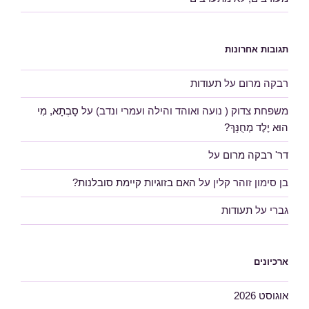
תגובות אחרונות
רבקה מרום
על
תעודות
משפחת צדוק ( נועה ואוהד והילה ועמרי ונדב)
על
סָבְתָא, מִי
הוּא יֶלֶד מְחֻנָּךְ?
דר' רבקה מרום
על
בן סימון זוהר קלין
על
האם בזוגיות קיימת סובלנות?
גברי
על
תעודות
ארכיונים
אוגוסט 2026