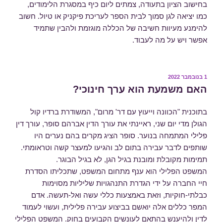
בחישוב הציון בתעודה, צמתים ליום כיף במסגרת הלימודים,
כמו יציאה לגן סמוך לבית הספר לעריכת פיקניק או טיול. חשוב
להימנע מעיוות חשיבה של הכללה מוגזמת ולהבין שתמיד
אפשר ויש על מה לעבוד.
פורסם
1 בנובמבר 2022
ב
האם משמעת הוא ערך חינוכי?
בתוכנית "הכוונה וייעוץ עם דר' מרום", המשודרת ברדיו קול
הגולן מדי יום שני, ראיינתי את עורך הדין אברהם סופר, עורך דין
פלילי המתמחה בנוער. סופר הציג מקרים בהם נערים היו
שותפים לדבר עבירה בתום לב והגיעו למעצר קשה וטראומתי.
תמימות מקובלת ומובנת בגיל הגן, לא בגיל הבוגר.
המשפט הפלילי הוא ענף מתחום המשפט, שתכליתו הסדרת
חיי החברה על ידי הגדרת התנהגויות שליליות מסוימות
כבלתי-חוקיות, וזאת באמצעות כללי עשה ואל-תעשה. אדם
המפר כללים אלה יואשם בביצוע עבירה פלילית, ועשוי לעמוד
לדין ולהיענש בהתאם לעונשים הקבועים בחוק. המשפט הפלילי