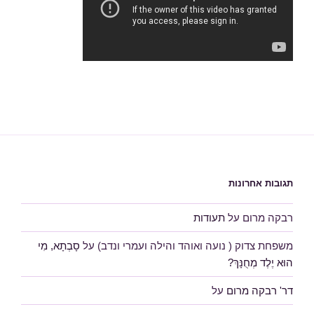
תגובות אחרונות
רבקה מרום
על
תעודות
משפחת צדוק ( נועה ואוהד והילה ועמרי ונדב)
על
סָבְתָא, מִי
הוּא יֶלֶד מְחֻנָּךְ?
דר' רבקה מרום
על