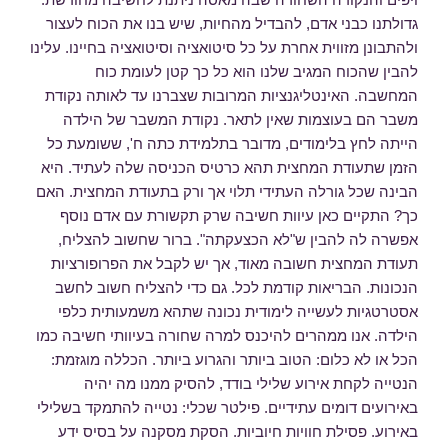
גדולתנו כבני אדם, להבדיל מהחיות, שיש בנו את הכוח לעצור
ולהתבונן מזווית אחרת על כל סיטואציה וסיטואציה בחיינו. עלינו
להבין שהכוח המגיב שלנו הוא כל כך קטן לעומת כוח
המחשבה. האינטליגנציות המרובות שצברנו עד לאותה נקודת
משבר הם בעוצמות שאין לתאר. נקודת המשבר של הילדה
הייתה לחץ בלימודים, מדובר בתלמידת כתה ח', ששומעת כל
הזמן שתעודת המחצית תהא כרטיס הכניסה שלה לעתיד. היא
הבינה שכל גורלה העתידי תלוי אך ורק בתעודת המחצית. האם
כך? התקיים כאן עיוות חשיבה שרק תקשורת עם אדם נוסף
אפשרה לה להבין ש"לא הכצעקתה". ברור שחשוב להצליח,
תעודת המחצית חשובה מאוד, אך יש לקבל את הפרופורציות
הנכונות. הבריאות קודמת לכל. גם כדי להצליח חשוב לחשב
אסטרטגיות לעשייה לימודית נכונה שתהא משמעותית כלפי
הילדה. אנו ממהרים להיכנס למרה שחורה בעיוותי חשיבה כמו
הכל או לא כלום: הטוב ביותר והגרוע ביותר. הכללה מוגזמת:
הנטייה לקחת אירוע שלילי בודד, להסיק ממנו מה יהיה
באירועים דומים עתידיים. פילטר שכלי: נטייה להתמקד בשלילי
באירוע. פסילת חוויות חיוביות. הסקת מסקנה על בסיס ידע