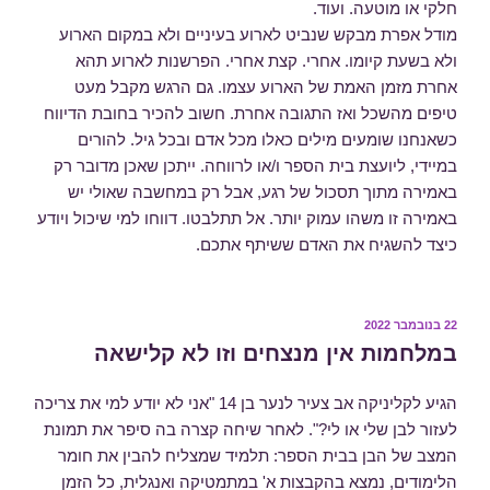
חלקי או מוטעה. ועוד.
מודל אפרת מבקש שנביט לארוע בעיניים ולא במקום הארוע
ולא בשעת קיומו. אחרי. קצת אחרי. הפרשנות לארוע תהא
אחרת מזמן האמת של הארוע עצמו. גם הרגש מקבל מעט
טיפים מהשכל ואז התגובה אחרת. חשוב להכיר בחובת הדיווח
כשאנחנו שומעים מילים כאלו מכל אדם ובכל גיל. להורים
במיידי, ליועצת בית הספר ו/או לרווחה. ייתכן שאכן מדובר רק
באמירה מתוך תסכול של רגע, אבל רק במחשבה שאולי יש
באמירה זו משהו עמוק יותר. אל תתלבטו. דווחו למי שיכול ויודע
כיצד להשגיח את האדם ששיתף אתכם.
פורסם
22 בנובמבר 2022
ב
במלחמות אין מנצחים וזו לא קלישאה
הגיע לקליניקה אב צעיר לנער בן 14 "אני לא יודע למי את צריכה
לעזור לבן שלי או לי?". לאחר שיחה קצרה בה סיפר את תמונת
המצב של הבן בבית הספר: תלמיד שמצליח להבין את חומר
הלימודים, נמצא בהקבצות א' במתמטיקה ואנגלית, כל הזמן