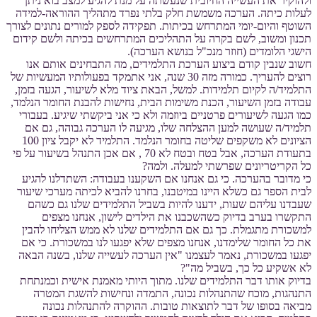
ולהוקיר את העשייה החיובית שנעשתה על מנת להגיע למצב בוא ניתן
לעלות כיתה. הערכה משמשת חלק בלתי נפרד מתהליך ההוראה-למידה
השוטף והיום-יומי המתרחש בכיתות. תפקידה לספק למורים נתונים לצורך
תכנון ומשוב, לשם בקרה על התהליכים המתרחשים בכיתה ולשם קידום
הישגי הלומדים (חוזר מנכ"ל בנושא הערכה).
חשוב שנבין קודם ביצוע הערכת התלמידים, מה התבחינים אותם אנו
רוצים להעריך. כמורה מזה 30 שנה, אני אתמקד בפעולותיו המעשיות של
התלמיד/ה לקיום תלמידות. למשל, הבאת ציוד מלא לשיעור, הגעה בזמן,
עבודה בזמן השיעור, הכנת משימות הבית, נחישות להבנת החומר הנלמד,
כמו הגעה לשיעורים פרטניים ביוזמה ולא כי אני ביקשתי שיגיע. בעבורי
תלמיד/ה שעושה למען ההצלחה שלו, מגיעה לו הערכה גבוהה, גם אם
הציונים לא משקפים שליטה בחומר הנלמד. התלמיד לא יקבל ציון 100
בתעודת הערכה, אבל בטח ובטח לא 70 , אם אכן התנהל בשיעור על פי
כל הקריטריונים שפרשתי למעלה. ולמה?
כי מדובר בהערכה. כי גם אנחנו אם השקענו בעבודה: השתדלנו להגיע
לבית הספר גם כשלא היינו במיטבנו, בחרנו להביא לכיתה מערכי שיעור
שעבדנו עליהם שעות, ידענו להיות בשביל התלמידים שלנו גם כשהם
התקשרו בערב בדיוק כשהשכבנו את הילדים לישון, אנחנו מצפים
למשכורת מתגמלת. כך גם אם התלמידים שלנו לא ממש הצליחו להבין
את כל החומר שלימדנו, אנחנו מצפים שלא יפגעו לנו במשכורת. כי אם
יפגעו במשכורת, נאמר לעצמנו "אין הערכה לעשייה שלנו, בשנה הבאה
לא אשקיע כל כך, בשביל מה"?
בדיוק אותו דבר התלמידים שלנו. מתוך היותי מאמנת אישית וכמנתחת
התנהגות, מוכח שהתנהלות נכונה, התמדה ונחישות להשגת המטרה
מביאה בסופו של דבר לתוצאות טובות. ההוקרה להתנהלות נכונה