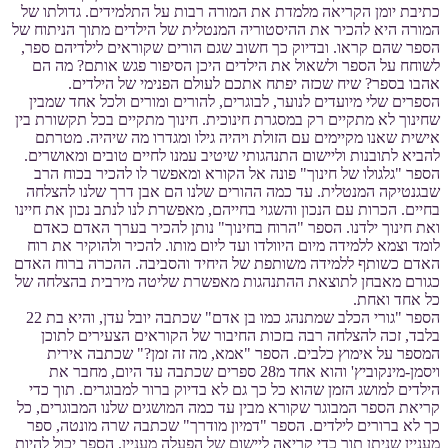
כתיבת יומן הקריאה מלמדת את המורה רבות על התלמידים. גדולתו של
המורה היא להכיר את ההיסטוריה המנטלית של הילדים מתוך הניתוח של
הספר שהם קראו. ובדיוק כך חשוב שגם הורים שקוראים לילדיהם ספר,
לשוחח על הספר ולשאול את הילדים היכן הסיפור פגש אותם? מה הם
אהבו בספר? שיח שכזה יפתח אתכם לעולם הפנימי של הילדים.
הספרים שלי מיועדים לנוער, לבוגרים, להורים ומורים ולכל אחד שמבין
שחינוך לא מתקיים רק במסגרת חינוכית. חינוך מתקיים בכל תקשורת בין
אישית שאנו מקיימים עם הזולת ויהיה גילו ומגדרו מה שיהיה. מטרתם
להביא לתובנות וליישום התנהגותי שיטיב עמנו לחיים טובים ומאושרים.
הספר "גלגולו של חינוך" פונה אל הקורא ומאפשר לו להכיר בכוח הרב
שבגנטיקה המנטלית. עד כמה ההורים שלנו הם אבן דרך שלנו להצלחה
בחיים. הכרות עם הנכון והשגוי בחייהם, מאפשרת לנו לנתב נכון את חיינו
ואת חינוך ילדנו. הספר "הרוח בחינוך" נותן להכיר בערך האדם כאדם
לומד וצמא ללמידה מיום היוולדו ועד ליום מותו. להכיר ולהוקיר את רוח
האדם כשותף ללמידה משותפת של היחיד והסביבה. ההכרה ברוח האדם
כגורם מאבחן לתוצאת ההתנהגות מאפשרת שליטה מירבית בהצלחה של
כל אחד ואחת.
הספר "גורי הכלב שמתנהג כמו בן אדם" שכתבה יובל עדן, והיא בת 22
בלבד, זכה להצלחה רבה בזכות החיבור של הקוראים הצעירים לתוכן
המספר על אימוץ כלבים. הספר "אמא, מה זה זמן?" שכתבה אירית
ויסמן-מינקוביץ' והוא אחד מ28 ספרים שכתבה עד היום, מחבר את
הילדים למושג הזמן שהוא כל כך גם לא בדיוק ברור למבוגרים. תוך כדי
קריאת הספר המבוגר שקורא מבין עד כמה המושגים שלנו המבוגרים, כל
כך לא ברורים לילדים. הספר "דמיון מודרך" שכתבה שרה מונטה, ספר
מעניין שניתן תוך כדי קריאה ליישום של הפעלה מעניין. הספר יכול להיות