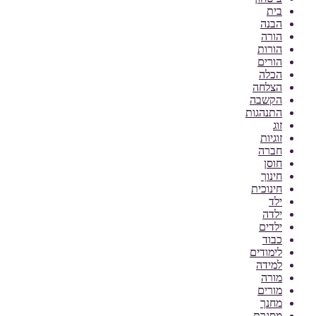
בית
הבנה
הורה
הורות
הורים
הכלה
הצלחה
הקשבה
התנהגות
זוג
זוגיות
חברה
חוסן
חינוך
חינוכית
ילד
ילדה
ילדים
כבוד
לימודים
למידה
מורה
מורים
מחנך
מסגרת