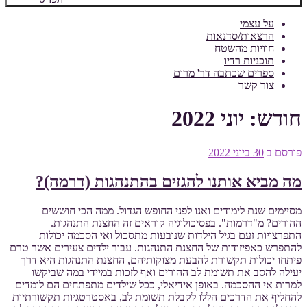
על עצמי
הרצאות/סדנאות
חוויות מהשטח
תוכניות רדיו
ספרים שכתבה דר' מרום
צור קשר
חודש:
יוני 2022
פורסם ב
30 ביוני 2022
מה מביא אותנו להגזים בהתנהגות (דרמה)?
מסיימים שנת לימודים ואנו לפני החופש הגדול. ממה הכי חוששים
ההורים? מ"דרמות". בפסיכולוגיה קוראים זה החצנת התנהגות.
התפרצויות זעם בגיל הילדות שנובעות מתסכול ואי הסכמה יכולות
להתפרש כאפיזודות של החצנת התנהגות. עבור ילדים צעירים אשר טרם
פיתחו יכולות תקשורת להבעת מצוקותיהם, החצנת התנהגות היא דרך
יעילה להסב את תשומת לב ההורים ואף לזכות במיידי במה שביקשו
למרות אי ההסכמה. באופן אידיאלי, ככל שילדים מתפתחים הם לומדים
להחליף את הדרכים הללו לקבלת תשומת לב, באסטרטגיות תקשורתיות