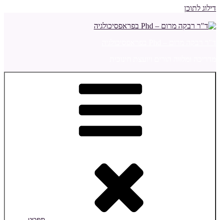
דילוג לתוכן
ד"ר רבקה מרום – Phd בפראפסיכולגיה
מדריכה ומלווה הורים ויועצת חינוכית
תפריט