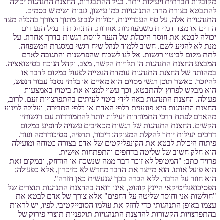
מקובלות חברתית ויעילות יותר. בגיל ההתבגרות, החצנת התנהגות יכולה
להתבטא בצורת מרד: התנהגויות כמו עישון, גנבות ושימוש בסמים.
התנהגויות אלה, על סף העבריינות, יכולות לנבוע מתוך הצורך בהכלה מצד
הורים או מצד דמויות משמעותיות אחרות. התנהגות זו בגיל הנעורים
יכולה לבטא את חוסר היכולת של הנער לווסת רגשות בדרך אחרת. על
מנת לא להגיע לשם. חשוב ללמוד לנהל שיח רגשי במסגרת המשפחה.
לתת מקום לביטוי רגשות. אל לנו לשכוח שהפרשנות והתגובה לאדם
המבצע החצנת התנהגות הן תלויות הקשר, מצב, וקהל הנוכח בסיטואציה.
במהותה של החצנת התנהגות עומדת הנטייה לפעול במקום לדבר או
להיזכר. כאשר תוכן רגשי מסוים הוא מאיים או בלתי נסבל עבור הנפש,
הוא מבקש לפרוץ ולהתבטא, וכך עשוי למצוא את ביטויו באמצעות
פעולה. החצנת התנהגות באה לידי ביטוי לעיתים בהתפרצויות זעם. לרוב,
החצנת התנהגות היא פוגענית כלפי האדם או כלפי הסביבה, ועלולה למנוע
מהאדם לפתח דרכי התמודדות יעילות יותר להתמודדות עם רגשותיו
הקשים. החצנת התנהגות של רגשות מכאיבים עשויה להופיע במקום
דרכים יעילות יותר להקלת המצוקה: דיבור, תרפיה, פסיכודרמה ועוד.
פיתוח היכולת לבטא את הקונפליקטים של אדם בצורה בטוחה ומועילה
הוא חלק חשוב של שליטה בדחפים והתפתחות אישית.
פרויד כתב: "המטופל לא זוכר דבר ממה שנשכח או הודחק, ובמקום זאת
הוא פועל אותו. הוא מייצר את הדבר מחדש לא כזיכרון, אלא כפעולה;
הוא חוזר על הדבר, ללא הכרה בכך שנעשית כאן חזרה".
הפסיכואנליטיקאי היינץ קוהוט, אינו רואה בהחצנת התנהגות תוצרים של
"חולשות אני וחוסר שליטה על דחפים" אלא צורך של אדם לבטא את
עצמו באופן התנהגותי כדי לחזק את עולמו הסובייקטיבי. לפיו, יש לראות
בהתפרצויות הקשורות להחצנת התנהגויות תוקפניות תוצרי פירוק של