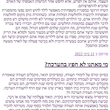
העצמי, אותם אין לפרש, אלא לחפש אחר הכישלון האמפתי של האדם
שהביא להתפרצותם.
השיח הרגשי במסגרת משפחתית מאפשר לילד לחוש חוסן נפשי מהמסגרת
ואמפתיה לרגשות ולחולשות המלוות אותו. כשההורה נותן מקום לחולשות
שלו, להיותו אדם, כך הילדים לומדים שמותר לא להיות מושלם ויש מקום
לדבר ולהתעצם במקומות החלשים. שבו עם הילדים, תבררו כיצד עברה
עליהם שנת הלימודים, מה התכנון שלהם לחופש הגדול, ממה הם
חוששים? וכיצד אתם כהורים יכולים לסייע מבעוד מועד ולמלא את הריק
בחוסן נפשי ובביטחון. ספרו גם אתם לילדים ממה אתם חוששים וכיצד הם
יכולים להרגיע אתכם בעשייה חיובית ולא בביטוי פעולה של לאחר מעשה
מאכזב ומתסכל.
פורסם ב
21 ביוני 2022
מי מאתנו לא חפץ בהערכה?
בסיום קורס של לימודי תעודה, כמסיימים תואר, מקבלים תעודה שאומרת
שאנו כשרים לעבודה בתחום. גם כשילדים מסיימים שנת למודים הם
מקבלים תעודה. מבלבל קצת. הילדים סיימו שנת לימודים, הם כשרים
לעלות כתה. מרבית בתי הספר בארץ שינו את שם הדף לתעודת הערכה.
מה מטרת תעודת הערכה זו?
בויקיפדיה נמצא שהערכה היא בִּקֹּרֶת, תֵּאוּר פְּעֻלּוֹתָיו שֶׁל אָדָם אוֹ דָּבָר,
קְבִיעַת מַעֲלוֹתֵיהֶם וְחֶסְרוֹנוֹתֵיהֶם. ואין טוב מזה להסביר מה אנחנו עושים
בפועל באמצעות אותה תעודה שמקבל תלמיד בסוף שנה. מטרתה להכיר