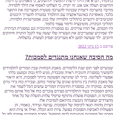
כתלמיד, תביא את הילד לרצות להמשיך ולהשקיע, כי מאמינים בו ורמת
ההישגים תעלה אט אט. זה יקרה, כי הצלחנו לאסוף את הילד ללמידה.
מדובר בהערכה דינמית שבניגוד להערכה סטטית המעריכה את התוצר
בלבד, מאופיינת באינטראקציה עם התלמיד במטרה להעריך היבטים
קוגניטיביים ורגשיים בתהליכי הלמידה שלו כגון; אסטרטגיות הלמידה,
תהליכי הבקרה, מוטיבציה ודימוי עצמי כלומד.
היו חכמים, אל תהיו צודקים. גם במסגרת החינוכית וגם במסגרת הביתית.
ילד שמרגיש שמעריכים את העשייה שלו יעשה עוד לקבל הוקרה וחיזוקים
חיובים. ילד שעושה למען ולא מעריכים יפסיק לעשות. בהצלחה.
פורסם ב
15 ביוני 2022
מה הסיבה שאנחנו מתנגדים לסמכות?
שבועיים לפני תום שנת הלימודים. מאבק הכוחות שבין המורים לתלמידים
להמשיך במסגרת חינוכית ראויה ומכבדת, מגיע לרף גבוה וכמעט בלתי
אפשרי לשליטה. ברור לנו שהגישה הפשוטה ביותר לסמכות, היא תיאור
של מאבק כוחות בין גורמים שונים על שימור כוחם, וצבירת כוח בידי גורם
מסוים. במקרה זה, במסגרת החינוכית המורים עושים הכל לשמר את
כוחם הסמכותי בעוד התלמידים מצידם צוברים כוח אל מול אותם מורים.
מבחינה זו, הסמכות פועלת מתוקף שיקולי עלות-תועלת של כל אחד
מהצדדים ועוצמתה נקבעת בהתאם לנסיבות אלו.
הציות מהווה תנאי לקיומה של הסמכות. ענישה ועידוד, כאמור, הן
הפעולות לאכיפת הסמכות בפועל. ציות הוא הכלל, ואילו אי ציות הוא
הפרה של הסמכות והתנגדות לכוח המופעל. הפרת הסמכות אמורה לפי כל