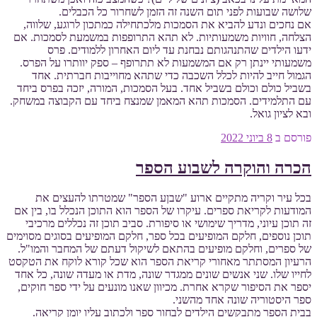
שלושה שבועות לפני תום השנה זה הזמן לשחרור כל הכבלים.
אם נחכים ונדע להביא את הסמכות מלכתחילה כמתכון לרוגע, שלווה,
הצלחה, חוויות משמעותיות. לא תהא התרופפות במשמעת לסמכות. אם
ידעו הילדים שהתנהגותם נבחנת עד ליום האחרון ללמודים. פרס
משמעותי יינתן רק אם המשמעות לא תתרופף – ספק יוותרו על הפרס.
הגמול חייב להיות לכלל השכבה כדי שתהא מחוייבות חברתית. אחד
בשביל כולם וכולם בשביל אחד. בעל הסמכות, המורה, יזכה בפרס ביחד
עם התלמידים. הסמכות תהא המאמן שמנצח ביחד עם הקבוצה במשחק.
ובא לציון גואל.
פורסם ב
8 ביוני 2022
הכרה והוקרה לשבוע הספר
בכל עיר וקריה מתקיים ארוע "שבןע הספר" שמטרתו להעצים את
המודעות לקריאת ספרים. עיקרו של הספר הוא התוכן הנכלל בו, בין אם
זה תוכן עיוני, מדריך שימושי או סיפורת. סביב תוכן זה נכללים מרכיבי
תוכן נוספים, חלקם המופיעים בכל ספר, חלקם המופיעים בסוגים מסוימים
של ספרים, וחלקם מופיעים בהתאם לשיקול דעתם של המחבר והמו"ל.
הרעיון המסתתר מאחורי קריאת הספר הוא שכל קורא לוקח את הטקסט
לחייו שלו. שני אנשים שונים ממגדר שונה, מדת או מעדה שונה, כל אחד
יספר את הסיפור שקרא אחרת. מכיוון שאנו מונעים על ידי ספר חוקים,
ספר היסטוריה שונה אחד מהשני.
בבית הספר מתבקשים הילדים לבחור ספר ולכתוב עליו יומן קריאה.