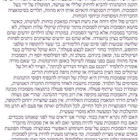
תקנון התנהגותי להביא לחיזוק שלילי או ענישה, המוטלת על ידי בעל
הסמכות. חומרת הסנקציה והאיום אותו היא מהווה, תלויים בסיטואציה
החברתית המסוימת וביחסי הכוחות.
רוברט פול וולף דוחה את גישת הציות כמאבק כוחות. לשיטתו, כאשר
מושא הסמכות מציית לסמכות מתוך שקילת שיקולי עלות תועלת, לא
מדובר בסמכות אלא בריצוי הסמכות. במקרה שלנו הילדים יודעים שהם
מתוגמלים בציון בתעודה. אלא שהם גם יודעים שהציונים ניתנים לפחות
שלושה שבועות לפני סיום שנת הלימודים. כך שעד לתקופה זו שלפני
החופש, התלמיד בוחר "האם לבצע פעולה", הוא שוקל שיקולים בעד
ושיקולים נגד, ומאזן ביניהם. בשלב זה, לפי הפילוסוף יוסף רז, הסמכות
אינה מהווה טעם בפני עצמה לשיקול באופן ההתנהגות. כך שאם מורה
אומרת לתלמיד "תכנס עם הציוד הנדרש לכיתה", הציווי לא חל על
שיקולים כמו הציון בתעודה או שיחת נזיפה בשיחות הורים.
מכיוון שסמכות מורית היא יכולת של המורה להכפיף דפוסי התנהגות
מסוימים על תלמיד. סמכות נחשבת לאחד מיסודות החברה האנושית,
ועומדת כנגד שיתוף פעולה. אימוץ דפוסי פעולה כתוצאה מסמכות מכונה
ציות, והסמכות כמושג מקיפה את רוב מקרי ההנהגה. שהרי אם נשווה
לאדם הדתי המאמין בסמכות האלוהית. אין מצב שהציות יתחם לתקופה,
שהרי הסנקציות הן לכל החיים, לכל הגלגולים ואתה אף פעם לא תדע מה
ההשלכות של המעשה הלא מוסרי שעשית.
האם לזה נקרא יראת כבוד. שהרי אנו יראים עוד לפני שאנחנו מכבדים.
האם כוח הסמכות עשוי להיות ממשי ואם לא אז אין סמכות? מתברר
שכוח הסמכות נקבע על שום השימוש האפשרי בסנקציה: פעולה הפוגעת
באדם שאינו מציית לסמכות. ומי מאיתנו מעוניין להיות צייתן לסמכות
המאיימת עלינו בכאב (ציונים שליליים)? כשהמצב כזה ואכן משתחרר