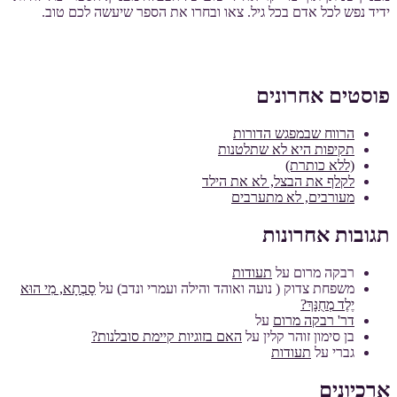
ידיד נפש לכל אדם בכל גיל. צאו ובחרו את הספר שיעשה לכם טוב.
פוסטים אחרונים
הרווח שבמפגש הדורות
תקיפות היא לא שתלטנות
(ללא כותרת)
לקלף את הבצל, לא את הילד
מעורבים, לא מתערבים
תגובות אחרונות
רבקה מרום
על
תעודות
משפחת צדוק ( נועה ואוהד והילה ועמרי ונדב)
על
סָבְתָא, מִי הוּא
יֶלֶד מְחֻנָּךְ?
דר' רבקה מרום
על
בן סימון זוהר קלין
על
האם בזוגיות קיימת סובלנות?
גברי
על
תעודות
ארכיונים