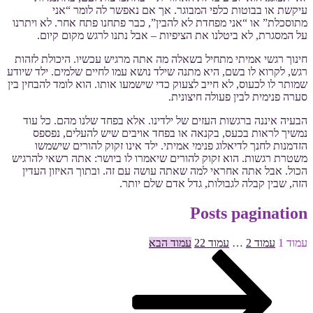
עיקשת או בבוטות כלפי המבוגר. אך אם נאפשר לה לומר “אני
מתוסכלת” או “אני מפחדת לא להבין”, כבר פתחנו פתח אחר. לא ויתרנו
על המסגרת, לא ביטלנו את הציפיות – אבל נתנו לרגש מקום קיום.
חינוך רגשי אמיתי מתחיל בשאלה מה אתה מרגיש עכשיו. היכולת לזהות
רגש, לקרוא לו בשם, היא מתנה שילד נושא עמו לחיים שלמים. ילד שיודע
שמותר לו לכעוס, לא חייב לצעוק כדי שישמעו אותו. הוא לומד להבחין בין
סערה פנימית לבין פעולה חיצונית.
הבעיה איננה ברגשות העזים של ילדינו. אלא בפחד שלנו מהם. כל עוד
נמשיך לראות בכעס, בקנאה או בפחד אויבים שיש להעלים, נפספס
הזדמנות לחנך לדיאלוג פנימי אמיתי. ילד אינו זקוק להורים שישמשו
משטרת רגשות. הוא זקוק להורים שיאמרו לו ביושר: אתה רשאי להרגיש
הכול. אבל אתה אחראי למה שאתה עושה עם זה. ובתוך האיזון העדין
הזה, שבין קבלה לגבולות, גדל אדם שלם יותר.
Posts pagination
עמוד
1
עמוד
2
…
עמוד
22
עמוד הבא