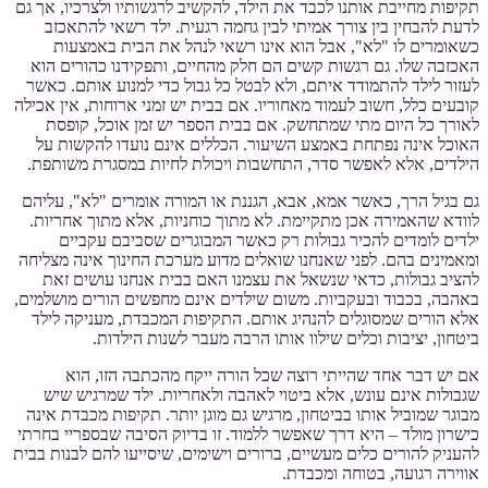
תקיפות מחייבת אותנו לכבד את הילד, להקשיב לרגשותיו ולצרכיו, אך גם
לדעת להבחין בין צורך אמיתי לבין גחמה רגעית. ילד רשאי להתאכזב
כשאומרים לו "לא", אבל הוא אינו רשאי לנהל את הבית באמצעות
האכזבה שלו. גם רגשות קשים הם חלק מהחיים, ותפקידנו כהורים הוא
לעזור לילד להתמודד איתם, ולא לבטל כל גבול כדי למנוע אותם. כאשר
קובעים כלל, חשוב לעמוד מאחוריו. אם בבית יש זמני ארוחות, אין אכילה
לאורך כל היום מתי שמתחשק. אם בבית הספר יש זמן אוכל, קופסת
האוכל אינה נפתחת באמצע השיעור. הכללים אינם נועדו להקשות על
הילדים, אלא לאפשר סדר, התחשבות ויכולת לחיות במסגרת משותפת.
גם בגיל הרך, כאשר אמא, אבא, הגננת או המורה אומרים "לא", עליהם
לוודא שהאמירה אכן מתקיימת. לא מתוך כוחניות, אלא מתוך אחריות.
ילדים לומדים להכיר גבולות רק כאשר המבוגרים שסביבם עקביים
ומאמינים בהם. לפני שאנחנו שואלים מדוע מערכת החינוך אינה מצליחה
להציב גבולות, כדאי שנשאל את עצמנו האם בבית אנחנו עושים זאת
באהבה, בכבוד ובעקביות. משום שילדים אינם מחפשים הורים מושלמים,
אלא הורים שמסוגלים להנהיג אותם. התקיפות המכבדת, מעניקה לילד
ביטחון, יציבות וכלים שילוו אותו הרבה מעבר לשנות הילדות.
אם יש דבר אחד שהייתי רוצה שכל הורה ייקח מהכתבה הזו, הוא
שגבולות אינם עונש, אלא ביטוי לאהבה ולאחריות. ילד שמרגיש שיש
מבוגר שמוביל אותו בביטחון, מרגיש גם מוגן יותר. תקיפות מכבדת אינה
כישרון מולד – היא דרך שאפשר ללמוד. זו בדיוק הסיבה שבספריי בחרתי
להעניק להורים כלים מעשיים, ברורים וישימים, שיסייעו להם לבנות בבית
אווירה רגועה, בטוחה ומכבדת.