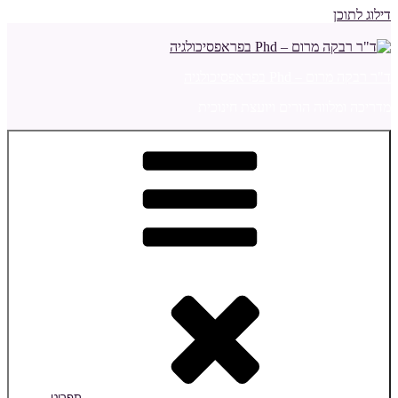
דילוג לתוכן
ד"ר רבקה מרום – Phd בפראפסיכולגיה
מדריכה ומלווה הורים ויועצת חינוכית
תפריט