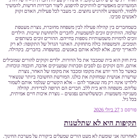
המועדונים מאפשרים לוותיקים להיפגש, ליצור חברויות חדשות, להמשיך
ללמוד, להשפיע ולהרגיש נחוצים. כי מעבר לכל פעילות, האדם זקוק
לאנשים סביבו.
כשמחברים בין קהילה פעילה לבין משפחה מחוברת, נוצרת מעטפת
שלמה. הוותיקים זוכים למשמעות, לחברים ולתחושת שייכות. הילדים
זוכים לדמויות משמעותיות נוספות בחייהם. ההורים זוכים בשותפים
תומכים, והמשפחה כולה מתחזקת. האתגר הגדול של התקופה: לא רק
להאריך ימים, אלא למלא אותם באנשים. במשפחה. בחברים. בקהילה.
בית חזק הוא בית שמכבד את כל הדורות. ילדים זקוקים להורים שמובילים
אותם, והם זקוקים גם לסבים וסבתות שמעניקים אהבה, חוכמה ונוכחות.
כאשר כל דור יודע את מקומו ומכבד את מקומו של האחר, נוצרת
שרשרת אנושית שמחזקת את כולנו. המורשת החשובה ביותר שנשאיר
לילדינו אינה רק מה שנאמר להם – אלא הקשרים שנלמד אותם לשמור
עליהם. משפחה היא בית ללב. חברים הם תרופה לבדידות. קהילה
מעניקה משמעות. וכששלושתם נפגשים – נוצרת איכות חיים אמיתית,
בכל גיל.
פורסם ב
27 ביולי 2026
תקיפות היא לא שתלטנות
לאחרונה אני שומעת לא מעט הורים שמעלים ביקורת על מערכת החינוך.