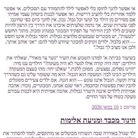
אי אפשר לחנך לחוסן בלי לאפשר לילד להתמודד עם תסכולים. אי אפשר
ללמד אחריות בלי להציב דרישות. ואי אפשר לבנות ביטחון עצמי אמיתי
אם מסירים מן הילד כל קושי וכל גבול. נכון, אין לחנך כיום כפי שחינכו
לפני עשרות שנים. אך נדמה שלעיתים איבדנו את הדרך בין הרצון להיות
קשובים לילד לבין הוויתור על תפקיד המבוגר כמנהיג ומכוון. מתוך החשש
“לטעות”, יש מבוגרים שנמנעים מלהציב גבולות. חוסר גבולות איננו חופש
— הוא בלבול. ילדים זקוקים למבוגר שיודע לומר להם: “אני אוהב אותך,
ולכן אני מציב לך גבול.”
בשיעור בכיתה א’ למדנו השבוע את השיר “גשר צר מאוד”. שאלתי את
הילדים: “מה היה קורה אילו לגשר לא היה מעקה?” הילדים ענו מיד:
“היינו נופלים, נפצעים, מסוכן ללכת.” שאלנו יחד: מהו בעצם המעקה?
הילדים הבינו לבד: המעקה הוא הגבול. הוא מה ששומר עלינו גם כשהדרך
צרה וקשה. הגבול איננו עונש — הוא הגנה. אם ילדים צעירים מסוגלים
להבין זאת בפשטות ובחכמה, ראוי שגם אנחנו, המבוגרים, נזכור: אהבה
אמיתית לילדים איננה היעדר גבולות. אהבה אמיתית היא לבנות עבורם
מעקה בטוח על גשר החיים.
פורסם ב
10 במאי 2026
חינוך מכבד ומניעת אלימות
ילד שגדל באווירה שבה רגשותיו מבוטלים או מותקפים, לומד להסתיר את