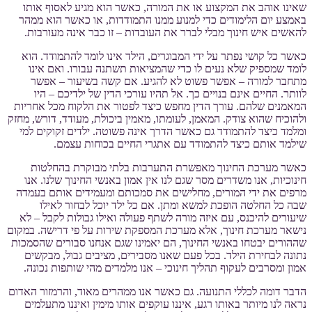
שאינו אוהב את המקצוע או את המורה, כאשר הוא מגיע לאסוף אותו
באמצע יום הלימודים כדי למנוע ממנו התמודדות, או כאשר הוא ממהר
להאשים איש חינוך מבלי לברר את העובדות – זו כבר אינה מעורבות.
כאשר כל קושי נפתר על ידי המבוגרים, הילד אינו לומד להתמודד. הוא
לומד שמספיק שלא נעים לו כדי שהמציאות תשתנה עבורו. ואם אינו
מתחבר למורה – אפשר פשוט לא להגיע. אם קשה בשיעור – אפשר
לוותר. החיים אינם בנויים כך. אל תהיו עורכי הדין של ילדיכם – היו
המאמנים שלהם. עורך הדין מחפש כיצד לפטור את הלקוח מכל אחריות
ולהוכיח שהוא צודק. המאמן, לעומתו, מאמין ביכולת, מעודד, דורש, מחזק
ומלמד כיצד להתמודד גם כאשר הדרך אינה פשוטה. ילדים זקוקים למי
שילמד אותם כיצד להתמודד עם אתגרי החיים בכוחות עצמם.
כאשר מערכת החינוך מאפשרת התערבות בלתי מבוקרת בהחלטות
חינוכיות, אנו משדרים מסר שגם לנו אין אמון באנשי החינוך שלנו. אנו
מרפים את ידי המורים, מחלישים את סמכותם ומעמידים אותם בעמדה
שבה כל החלטה הופכת למשא ומתן. אם כל ילד יוכל לבחור לאילו
שיעורים להיכנס, עם איזה מורה לשתף פעולה ואילו גבולות לקבל – לא
נישאר מערכת חינוך, אלא מערכת המספקת שירות על פי דרישה. במקום
שההורים יבטחו באנשי החינוך, הם יאמינו שגם אנחנו סבורים שהסמכות
נתונה לבחירת הילד. בכל פעם שאנו מסבירים, מציבים גבול, מבקשים
אמון ומסרבים לעקוף תהליך חינוכי – אנו מלמדים מהי שותפות נכונה.
הדבר דומה לכללי התנועה. גם כאשר אנו ממהרים מאוד, והרמזור האדום
נראה לנו מיותר באותו רגע, איננו עוקפים אותו מימין ואיננו מתעלמים