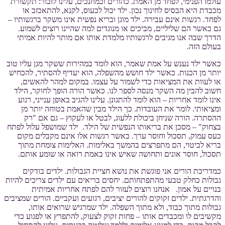
עולמו הפנימי, לפחד מן האמת. כהורים וכמחנכים, עלינו לזכור: תקשורת
מכבדת היא הבסיס לחינוך נכון. ילד יכול לכעוס, לקנא, להתאכזב או
לפחד. רגשות אינם עבירה. ילד מוגן ובריא נפשית אינו משקר ברגשותיו –
גם כאשר הם שליליים, מביכים או מנוגדים למה שהיינו רוצים לשמוע.
הדרך שבה אנו מגיבים לרגשותיו מלמדת אותו אם מותר להיות אמיתי
בעולם הזה.
כאשר ילד נענש על אמת שאמר, הוא לומד במהירות ששקר מגן עליו טוב
יותר מן הכנות. כאשר ילד חושש מהשפלה, הוא יעדיף להסתיר, להכחיש
או לעוות את המציאות כדי לשמור על עצמו. במקום למהר להאשים,
חשוב להבין מה השקר מנסה לספר לנו. כאשר הורה הופך לחוקר, הילד
אינו לומד אחריות – הוא לומד להתגונן. עלינו להגיב באופן ענייני, רגוע
ומציאותי. לומר את העובדות. כך הילד מבין שהאמת בטוחה יותר מן
ההסתרה. הורה שניחן ביכולת ללעוג, לבטל או לעקוץ – גם אם "רק
בצחוק" – מסכן את בריאותו הנפשית של הילד. ילד שמושפל עלול לפתח
כעס עמוק, תסכול וחוסר ערך. כאשר רגשות אלו אינם מקבלים מקום
בריא לביטוי, הם מתפרצים בהמשך באלימות. האלימות צומחת מתוך
תסכול, חוסר אונים ותחושה שאיש אינו באמת רואה או שומע אותם.
כמדריכת הורים אני פוגשת את נושא חציית הגבולות. ילדים בודקים
גבולות כחלק טבעי מהתפתחותם. יחסים בריאים עם ילדים צריכים להיות
בנויים על אמון. אנחנו רוצים לעזור להם לפתח אחריות אמיתית
והדרגתית. ילדים זקוקים להורים יציבים, רגועים ועקביים. הורים שמציבים
גבולות מתוך כבוד, ולא מתוך השפלה. ילד שמרגיש שרואים אותו,
מקשיבים לו ומכבדים אותו – פחות זקוק לצעוק, להתפרץ או לפגוע כדי