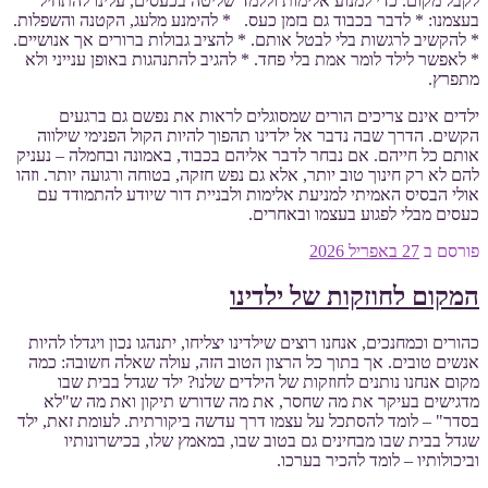
לקבל מקום. כדי למנוע אלימות וללמד שליטה בכעסים, עלינו להתחיל
בעצמנו: * לדבר בכבוד גם בזמן כעס. * להימנע מלעג, הקטנה והשפלות.
* להקשיב לרגשות בלי לבטל אותם. * להציב גבולות ברורים אך אנושיים.
* לאפשר לילד לומר אמת בלי פחד. * להגיב להתנהגות באופן ענייני ולא
מתפרץ.
ילדים אינם צריכים הורים שמסוגלים לראות את נפשם גם ברגעים
הקשים. הדרך שבה נדבר אל ילדינו תהפוך להיות הקול הפנימי שילווה
אותם כל חייהם. אם נבחר לדבר אליהם בכבוד, באמונה ובחמלה – נעניק
להם לא רק חינוך טוב יותר, אלא גם נפש חזקה, בטוחה ורגועה יותר. וזהו
אולי הבסיס האמיתי למניעת אלימות ולבניית דור שיודע להתמודד עם
כעסים מבלי לפגוע בעצמו ובאחרים.
פורסם ב
27 באפריל 2026
המקום לחוזקות של ילדינו
כהורים וכמחנכים, אנחנו רוצים שילדינו יצליחו, יתנהגו נכון ויגדלו להיות
אנשים טובים. אך בתוך כל הרצון הטוב הזה, עולה שאלה חשובה: כמה
מקום אנחנו נותנים לחוזקות של הילדים שלנו? ילד שגדל בבית שבו
מדגישים בעיקר את מה שחסר, את מה שדורש תיקון ואת מה ש"לא
בסדר" – לומד להסתכל על עצמו דרך עדשה ביקורתית. לעומת זאת, ילד
שגדל בבית שבו מבחינים גם בטוב שבו, במאמץ שלו, בכישרונותיו
וביכולותיו – לומד להכיר בערכו.