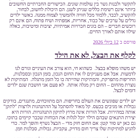
לתקשר ולבנות גשר בין עולמות שונים. הכישורים החברתיים החשובים
ביותר אינם רשימת כללים שניתן לשנן. הם היכולת לחשוב, לבחור,
להקשיב, לכבד, ללמוד מכל חוויה ולהמשיך לצמוח ממנה. כאשר ילדים
גדלים על ערכים של כבוד, אחריות, אמפתיה ושיח פתוח, הם אינם רק
רוכשים חברים – הם בונים חברויות אמיתיות, יציבות ומיטיבות, כאלה
שילוו אותם לאורך החיים.
פורסם ב
12 ביולי 2026
לקלף את הבצל, לא את הילד
יש משהו מופלא בבצל. כשהוא חי, הוא צורב את העיניים וגורם לנו
לדמעות. אבל אם מעניקים לו את החום הנכון, בזמן הנכון ובסבלנות,
החריפות מתפרקת, והמתיקות שהייתה בו כל הזמן מתגלה. המתיקות לא
נוצרת מהחום – החום רק מגלה אותה. לא פעם אני חושבת שגם ילדים
דומים לבצל.
יש ילדים שפוגשים את העולם בחריפות. הם מתווכחים, מתנגדים, בודקים
גבולות או מגיבים בכעס. קל מאוד להסתכל על ההתנהגות ולרצות "לתקן"
אותה במהירות. אבל הורות אינה מרוץ לתיקון התנהגויות. הורות היא
יצירת התנאים שבהם הילד יוכל לגלות את הכוחות שכבר קיימים בתוכו.
גם כאן יש סוד קטן: אם החום חזק מדי – הבצל נשרף והופך למר. כדי
להגיע למתיקות שלו צריך חום מדויק, עקביות, גבולות, סבלנות וזמן.