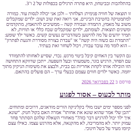
בהתלהבות ובביטחון, היא פתרה תרגילים בכפולות של 2 ו־3.
זו תוצאה של חוויה פנימית: הצלחתי – ולכן אני יכולה לנסות עוד. כמורה
למתמטיקה בחטיבת הביניים, אני רואה זאת שוב ושוב: ילדים שמקבלים
משוב על מאמץ, התמדה ועבודה קשה – ממשיכים להתאמץ, מתקדמים
ומשיגים תוצאות. לעומתם, ילדים שמקבלים שבח כללי או תוויות, לא
תמיד יודעים על מה להישען כשהדברים נעשים קשים. כאשר ילד שומע:
"התמדת גם כשזה היה קשה" או "עבדת בצורה מסודרת והגעת לפתרון"
– הוא לומד מה עובד עבורו, ויכול לשחזר זאת בעתיד.
גם הקשר בין האחים קיבל ביטוי מרגש. נכדי, שסייע לאחותו להתמודד
עם הפחד, הרגיש בוגר, משמעותי ובעל השפעה. ייתכן שדווקא התחושה
הזו הובילה אותו לקחת אחריות גם בבית, ולבצע את משימות הניקיון מתוך
יוזמה. כאשר ילדים חווים עצמם כבעלי ערך – הם פועלים בהתאם.
פורסם ב
22 בפברואר 2026
מותר לכעוס – אסור לפגוע
לפני מספר ימים ישבו מולי בקליניקה הורים מודאגים, דרוכים ומתוחים.
“הבן שלי אמר שהוא שונא את אחותו” אמרה האם בקול חנוק. “שונא.
איך ילד יכול להרגיש דבר כזה?” מאחורי השאלה שלהם הסתתר פחד
עמוק יותר. לא מהמריבה, לא מהקנאה, אלא מהרגש עצמו. כאילו עצם
קיומו מעיד על כשל חינוכי.