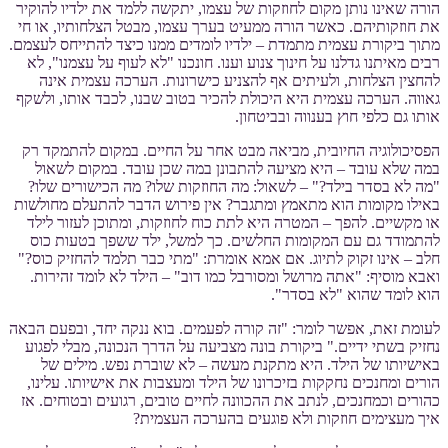
הורה שאינו נותן מקום לחוזקות של עצמו, יתקשה ללמד את ילדיו להוקיר
את חוזקותיהם. כאשר הורה ממעיט בערך עצמו, מבטל הצלחותיו, או חי
מתוך ביקורת עצמית מתמדת – ילדיו לומדים ממנו כיצד להתייחס לעצמם.
רבים מאיתנו גדלנו על חינוך צנוע וענו. חונכנו "לא לעוף על עצמנו", לא
להחצין הצלחות, ולעיתים אף להצניע כישרונות. הערכה עצמית אינה
גאווה. הערכה עצמית היא היכולת להכיר בטוב שבנו, לכבד אותו, ולשקף
אותו גם כלפי חוץ בענווה ובביטחון.
הפסיכולוגיה החיובית, מביאה מבט אחר על החיים. במקום להתמקד רק
במה שלא עובד – היא מציעה להתבונן במה שכן עובד. במקום לשאול
"מה לא בסדר בילד?" – לשאול: מה החוזקות שלו? מה הכישורים שלו?
באילו מקומות הוא מתאמץ ומתגבר? אין פירוש הדבר להתעלם מחולשות
או מקשיים. להפך – המטרה היא לתת כוח לחוזקות, ומתוכן לעזור לילד
להתמודד גם עם המקומות החלשים. כך למשל, ילד ששפך בטעות כוס
חלב – אינו זקוק לתיוג. אם אמא אומרת: "מתי כבר תלמד להחזיק כוס?"
ואבא מוסיף: "אתה מרושל ומסורבל כמו דוב" – הילד לא לומד זהירות.
הוא לומד שהוא "לא בסדר".
לעומת זאת, אפשר לומר: "זה קורה לפעמים. בוא ננקה יחד, ובפעם הבאה
נחזיק בשתי ידיים." ביקורת בונה מצביעה על הדרך הנכונה, מבלי לפגוע
באישיותו של הילד. היא מתקנת מעשה – לא שוברת נפש. מילים של
הורים ומחנכים נחקקות בזיכרונו של הילד ומעצבות את אישיותו. עלינו,
כהורים וכמחנכים, לנתב את ההכוונה לחיים טובים, רגועים ובטוחים. אז
איך מעצימים חוזקות ולא פוגעים בהערכה העצמית?