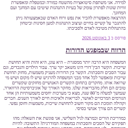
למידה. אני משתפת סיטואציות מהשטח כמורה וכמטפלת ומאפשרת
זוויות שונות לפתרון עומק של בעיות התנהגות שיטיבו עם המחנך ועם
המחונך.
ההרצאה מאפשרת להכיר את נפש ורוח האדם שבאמצעותה ניתן
להתגבר על קשיים בחיים ועיצוב התנהגות למען חסינות וביטחון
בהתנהלות מטיבה לאדם ולסביבתו.
פורסם ב
3 באוגוסט 2026
הרווח שבמפגש הדורות
המשפחה היא הרבה יותר ממסגרת – היא עוגן, היא זהות והיא תחושת
שייכות. הקשר הבין־דורי הינו משאב יקר ערך. עבור הילדים והנכדים, וגם
עבור הסבים והסבתות. הקשר בין הדורות מעניק משמעות, מחזק תחושת
שייכות ומאפשר לכל אחד מבני המשפחה להרגיש שיש לו מקום ושיש מי
שרואה אותו. מחקרים בתחום הקשרים האנושיים מחזקים שקשרים
טובים הם חלק מהבריאות שלנו. מחקר האורך של אוניברסיטת הרווארד,
שנמשך למעלה מ־80 שנה, מצא כי מערכות יחסים משמעותיות הן אחד
הגורמים המרכזיים לאושר, לבריאות ולאיכות חיים לאורך השנים. חברים
וקהילה תומכת הם מקור חשוב לתחושת שייכות, משמעות וחוסן נפשי.
קשרים הם צורך אנושי בסיסי.
כמדריכת הורים וכמרצה לגיל השלישי, אני פוגשת את השאלה: מהו
תפקידם של הסבים והסבתות במשפחה המודרנית? התשובה: להיות