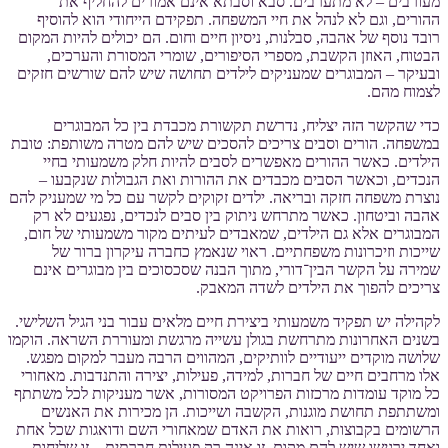
מעורבים – לא מתערבים. סבא וסבתא אינם אמורים להחליף את
ההורים, וגם לא לנהל את חיי המשפחה. תפקידם הייחודי הוא להוסיף
רובד נוסף של אהבה, סבלנות, ניסיון חיים וחום. הם יכולים להיות המקום
הבטוח, האוזן הקשבת, מספרי הסיפורים, שומרי המסורת והערכים,
ובעיקר – המבוגרים שמעניקים לילדים תחושה שיש להם שורשים חזקים
לצמוח מהם.
כדי שהקשר הזה יצליח, נדרשת תקשורת מכבדת בין כל המבוגרים
במשפחה. הורים וסבים צריכים להסכים שיש להם מטרה משותפת: טובת
הילדים. כאשר ההורים מאפשרים לסבים להיות חלק משמעותי בחיי
הנכדים, וכאשר הסבים מכבדים את ההורות ואת הגבולות שנקבעו –
נוצרת משפחה חזקה ובריאה. ילדים זקוקים לקשר עם כל מי שמעניק להם
אהבה וביטחון. כאשר מתרחש ניתוק בין סבים לנכדים, נפגעים לא רק
המבוגרים אלא גם הילדים, שמאבדים לעיתים מקור משמעותי של חום,
שייכות וזיכרונות משפחתיים. ראוי שנאמץ כחברה עיקרון ברור של
שמירה על הקשר הבין־דורי, מתוך הבנה שסכסוכים בין מבוגרים אינם
צריכים להפוך את הילדים לשדה המאבק.
לקהילה יש תפקיד משמעותי ביצירת חיים מלאים עבור בני הגיל השלישי.
בשנים האחרונות מתרחשת בגולן עשייה מרגשת ומעוררת השראה. הוקמו
שלושה מוקדים ייעודיים לוותיקים, המהווים הרבה מעבר למקום מפגש.
אלו מרחבים חיים של חברות, למידה, פעילות, יצירה והתנדבות. מאחורי
כל מוקד עומדות מרכזות הפרויקט המסורות, אשר מעניקות לכל משתתף
ומשתתפת תחושת מוגנות, הקשבה ושייכות. הן מכירות את האנשים
הרשומים בקבוצות, רואות את האדם שמאחורי השם ודואגות שכל אחת
ואחד ירגישו שיש להם מקום. זו אינה רק פעילות חברתית – זו שליחות.