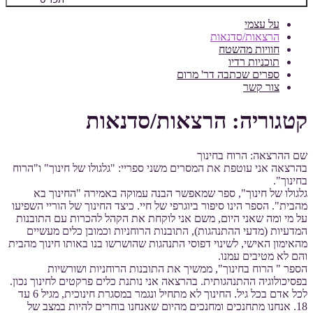
על עצמי
הרצאות/סדנאות
חוויות מהשטח
תוכניות רדיו
ספרים שכתבה דר' מרום
צור קשר
קטגוריה:
הרצאות/סדנאות
שם ההרצאה: הרוח בחינוך
בהרצאה אני עוטפת את המסרים משני ספריי: "גלגולו של חינוך" ו"הרוח
בחינוך".
גלגולו של חינוך", ספר שמאפשר הבנה עמוקה באמירה "החינוך בא
מהבית". הספר הינו סיפור ביוגרפי של חיי. כיצד החינוך של הוריי השפיעו
על מי ומה שאני היום, משם אני לוקחת את הקהל להכרות עם התובנות
המדעיות (מדעי ההתנהגות), התובנות הרוחניות וכמובן כלים מעשיים
מהאימון האישי, לשינוי דפוסי התנהגות שהושרשו בנו באותו חינוך מהבית
והם לא מטיבים עמנו.
הספר " הרוח בחינוך", ממשיך את התובנות הרוחניות ושורשיות
בפסיכולוגיה ההתנהגותית. בהרצאה אני נותנת כלים פרקטים לחינוך נכון.
לכל אדם בכל גיל. החינוך לא מתחיל ונגמר במסגרת חינוכית, מגיל 6 עד
18. אנחנו מתחנכים ומחנכים מהיום שאנחנו בוחרים להיות במצב של