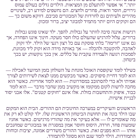
יותר.” אי אפשר להתעלם מן המציאות. הילדים גדלים בעולם עמוס
גירויים, חוסר ודאות, פחדים ולחצים. הם נחשפים למידע רב, לשינויים
מהירים ולעיתים גם לחרדות של המבוגרים סביבם. דווקא משום כך —
הם זקוקים היום יותר מתמיד למבוגר יציב, ברור ומכוון.
רגישות איננה סיבה לוותר על גבולות. להפך. ילד שאינו פוגש גבולות
ברורים, עלול להרגיש שהעולם כולו חסר מעקה. חינוך איננו הפחדה, אך
גם איננו “זרימה” בלתי פוסקת עם כל רצון רגעי של הילד. ילד זקוק
לאהבה, להקשבה ולהכלה — אך באותה מידה הוא זקוק ליד מכוונת,
לסמכות רגועה ולעמידה עקבית על כללים. אין בכך נוקשות; יש בכך
ביטחון.
כשילד לומד שקופסת האוכל מונחת על השולחן בזמן המיועד לאכילה —
הוא לומד דחיית סיפוקים. כאשר מבקשים ממנו לצאת לשירותים לצורך
אמיתי ולא כדי להסתובב במסדרונות — הוא לומד אחריות. כאשר הוא
מחכה לרשות לקום ממקומו או מקשיב בזמן שחבר מדבר — הוא לומד
כבוד, איפוק והתחשבות בזולת. אלו אינם “חוקים קטנים”. אלו אבני יסוד
לבניית אישיות.
הראשונים והעיקריים במערכה החינוכית הם ההורים. הבית הוא המקום
שבו הילד בונה את תחושת הביטחון הראשונית שלו. ילד קולט לא רק את
מה שאומרים לו — אלא בעיקר את מה שהוריו מרגישים. כאשר אוזניו
שומעות פחד, חרדה, היסוס וחוסר אמון במסגרת או במבוגרים שמחנכים
אותו — הוא מפנים זאת. כאשר ההורים משדרים אמונה, יציבות וכוחות
התמודדות, הילד לומד שגם הוא מסוגל להתמודד.