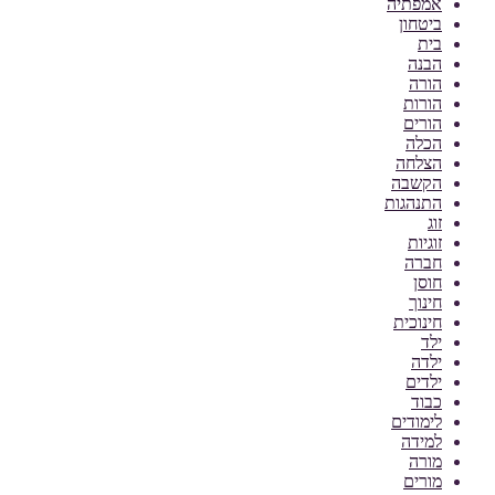
אמפתיה
ביטחון
בית
הבנה
הורה
הורות
הורים
הכלה
הצלחה
הקשבה
התנהגות
זוג
זוגיות
חברה
חוסן
חינוך
חינוכית
ילד
ילדה
ילדים
כבוד
לימודים
למידה
מורה
מורים