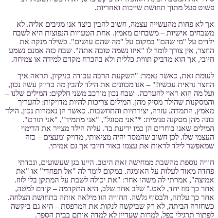
פשוט פעל מתוך תחושת שייכות ואחריות.
אך לא פחות מהעשייה עצמה, חשוב להבין כיצד אנו מגיבים אליה. לא
משבחים אישיות – משבחים מאמץ. אחת הטעויות הנפוצות היא לשבח
ילדים על "מי שהם" במקום על "מה שהם עושים". כשילד מנקה את
החצר, אין צורך לומר לו "איזו נשמה טובה אתה". שבח כזה אמנם נשמע
חיובי, אך הוא מדביק תווית כללית ולא בהכרח מקדם למידה או צמיחה.
לעומת זאת, כאשר נאמר: "השקעת הרבה עבודה בניקיון, תראה איך
החצר נראית עכשיו!" – אנו מכוונים את הילד להבין מה בדיוק עשה נכון,
ועל מה הוא ראוי להערכה. שבח נכון מורכב משני חלקים: המילים שלנו –
והמסקנות שהילד מסיק מהן. המילים צריכות להיות מדויקות: להעריך
מאמץ, התמדה, עזרה, יצירתיות והתחשבות. כאשר הן נאמרות נכון, הילד
בונה מהן מסקנה פנימית: *"אני מסוגל", "אני מתמיד", "אני תורם".
המילים שאנו בוחרים הן כמו יריעת בד. עליה הילד מצייר את הדימוי
העצמי שלו. לכן חשוב שהמסר יהיה מציאותי, מדויק ומעצים – כזה
שמאפשר לילד לראות את עצמו באור חיובי אך גם אמיתי.
חוויה נוספת מהשבת ממחישה זאת היטב. היינו בגן שעשועים, ונכדתי
פחדה מאוד לעלות על האומגה. במקום לומר לה "אל תפחדי" או "את
אמיצה", אמרתי לה משהו אחר: "את יכולה לשבת על המתקן בלי לזוז.
אחר כך נזוז יחד, לאט." שלב אחר שלב, היא התקדמה – קודם למטה,
אחר כך עלתה, ולבסוף גלשה. החוויה הזו מילאה אותה בתחושת הצלחה.
כשחזרה הביתה, לא רק שביקשה לנקות את המרפסת – היא גם ביקשה
לפתור תרגילי כפל, למרות שעדיין לא למדה אותם בבית הספר.