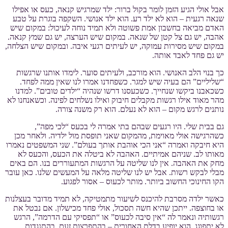
אבל אולי הגיע הזמן לומר בקול ברור: ילד שמרגיש קנאה, כעס או אפילו
שנאה רגעית – הוא לא ילד רע. הוא ילד אנושי. השקפה בוגרת על טבע
האדם מביאה בחשבון אמת פשוטה ולא תמיד נוחה לעיכול: במקום שיש
אהבה, יש גם צל קטן של שנאה. במקום שיש הערצה, יש גם שמץ קנאה.
במקום שיש מסירות עמוקה, יש לעיתים רגעי איבה. ובמקום שיש הצלחה,
יש גם פחד לאבד אותה.
כך בנוי הלב האנושי. הוא מורכב, ולעיתים סוער. לימדו אותנו שרגשות
“שליליים” הם בעיה שיש למגר. כשפחדנו אמרו לנו שאין ממה לפחד.
כשכאבנו ביקשו שנחייך. כשכעסנו דרשו שנהיה “ילדים טובים”. למדנו
מהר מאוד אילו רגשות מקבלים חיבוק ואילו נשלחים לפינה. וכשאנחנו לא
נותנים לרגש מקום – הוא לא נעלם. הוא רק משנה צורה.
גם בבית שלי. היו רגעים שבהם בתי אמרה לי בכעס “לכי מפה”,
כשהרגישה אולי מאוימת, מהמקום שאני תופסת מול ילדיה. ולאחר מכן
היא חיבקה ואמרה “אני הכי אוהבת אותך בעולם”. שני המשפטים נאמרו
מאותו לב. שניהם אמיתיים. האהבה לא ביטלה את הכעס, והכעס לא
מחק את האהבה. אין לנו שליטה על הרגשות המתעוררים בנו. הם באים
מבלי לבקש רשות. אבל יש לנו שליטה מלאה על המעשים שלנו. כאן עובר
הקו החינוכי החשוב ביותר. מותר לכעוס – אסור לפגוע.
כאשר ילדה מסרבת להיכנס לשיעור מתמטיקה, לא תמיד מדובר בעצלנות
או בחוצפה. ייתכן שהיא חשה תסכול, אולי פחד מכישלון. אם נבטל את
רגשותיה ונאמר לה “אין סיבה לכעוס” או “תפסיקי עם הדרמה”, הרגש
לא יתפוגג. הוא יופיע בדלת האחורית – בהתפרצות זעם, בהתנגדות