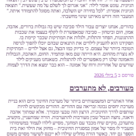
הגיונית. עונש אומר לילד: "אני אגרום לך לשלם על מה שעשית." תוצאה
הגיונית אומרת: "לכל בחירה יש השלכה, ואתה מסוגל להתמודד איתה."
המעבר הזה דורש מאיתנו שינוי מחשבתי.
כהורים, אנחנו יוצרים עבור הילד סביבה שיש בה גבולות ברורים, אהבה,
אמון, חום וביטחון – סביבה שמאפשרת לו לקלף בעצמו את שכבות
ההתגוננות, הפחד והתלות, ולגלות את המתיקות שכבר קיימת בו.
תפקידנו הוא להעניק לילדים את התנאים שבהם יוכלו להפוך לגרסה
הטובה ביותר של עצמם. כי בדיוק כמו הבצל, גם אצל ילדים – המתיקות
לא נוצרת מהחום. היא הייתה שם מאז ומתמיד. החום, האהבה, הגבולות
והאמונה שלנו רק מאפשרים לה להתגלות. כשאנחנו מעניקים לילד
שורשים של אחריות ורוח של אמונה – הוא כבר ימצא את הדרך לצמוח.
פורסם ב
5 ביולי 2026
מעורבים, לא מתערבים
אחד האתגרים המשמעותיים ביותר של מערכת החינוך כיום הוא בניית
מערכת יחסים נכונה ובריאה עם ההורים. ההורים מבקשים להיות
שותפים לדרך החינוכית. הרצון הזה טבעי ומבורך. אלא שמתוך אהבה
ודאגה, נחצה הגבול שבין מעורבות להתערבות. הורה שמתעניין, מקשיב,
מתעדכן, מקיים שיח מכבד עם המחנך, מסייע לילדו לעמוד במשימותיו
ומעביר לו מסר של אמון במסגרת החינוכית – מחזק את הילד ואת בית
הספר גם יחד. כאשר הורה מחליט שילדו לא ייכנס לשיעור מסוים משום