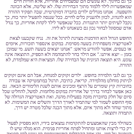
כך גם בחינוך. לא עונשים הם שמצמיחים אחריות, אלא חוויות חיים
שמאפשרות לילד ללמוד מתוך הבחירות שלו. לא שליטה, אלא הכוונה
והשפעה. אנחנו מגדלים ילדים בחברה דמוקרטית, שבה תפקיד ההורה
הוא להנהיג, לכוון ולהעניק כלים לחיים. ככל שננסה להפעיל יותר כוח, כך
נקבל לעיתים יותר התנגדות. ככל שנאפשר לילד לקחת אחריות, כך נגדל
אדם שמסוגל לבחור נכון גם כשאנחנו לא לידו.
החופש הגדול הוא הזדמנות מצוינת לתרגל את זה. נניח שקבענו לצאת
לאטרקציה משפחתית בשעה מסוימת. במקום אינספור תזכורות, איומים
או כעסים, אפשר להודיע מראש: "אנחנו יוצאים בשעה תשע. מי שמוכן
בזמן – יוצא איתנו." אם הילד בחר להתמהמה ולא הספיק, התוצאה אינה
עונש. היא תוצאה הגיונית של הבחירה שלו. המציאות היא שמלמדת, לא
ההורה.
כך גם לגבי הלמידה בחופש. ילדים זקוקים למנוחה, אבל הם אינם זקוקים
לניתוק מוחלט מהלמידה. קריאה, כתיבה, תרגול במתמטיקה או עבודה
בחוברות קיץ שומרים על הרצף ומכינים אותם לשנת הלימודים הבאה. גם
כאן אפשר לבחור בדרך של אחריות במקום מלחמות. למשל, להחליט שכל
סיום של חלק בחוברת מזכה בפעילות מהנה, ואת האטרקציה הגדולה של
סוף החופש לשמור למי שהתמיד לאורך הדרך והשלים את המשימות. לא
מתוך שוחד ולא מתוך איום, אלא מתוך הבנה שלכל מטרה יש דרך,
התמדה ותוצאה.
כשהילד מבין שהאמצעים להתקדמות נמצאים בידיו, הוא מפסיק לפעול
רק כדי לרצות אותנו ומתחיל לפתח אחריות פנימית. הוא מגלה שיש לו
השפעה על חייו. זהו אחד ההבדלים המשמעותיים בין עונש לבין תוצאה