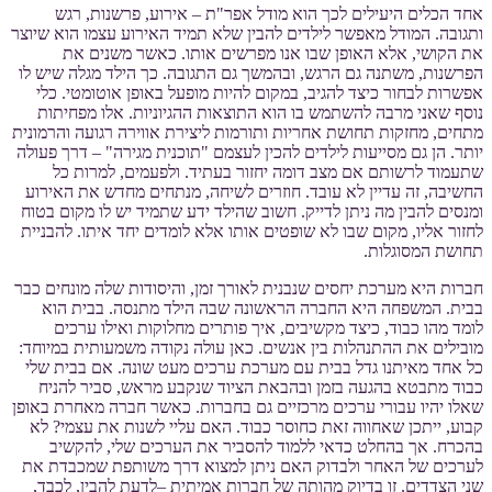
אחד הכלים היעילים לכך הוא מודל אפר"ת – אירוע, פרשנות, רגש
ותגובה. המודל מאפשר לילדים להבין שלא תמיד האירוע עצמו הוא שיוצר
את הקושי, אלא האופן שבו אנו מפרשים אותו. כאשר משנים את
הפרשנות, משתנה גם הרגש, ובהמשך גם התגובה. כך הילד מגלה שיש לו
אפשרות לבחור כיצד להגיב, במקום להיות מופעל באופן אוטומטי. כלי
נוסף שאני מרבה להשתמש בו הוא התוצאות ההגיוניות. אלו מפחיתות
מתחים, מחזקות תחושת אחריות ותורמות ליצירת אווירה רגועה והרמונית
יותר. הן גם מסייעות לילדים להכין לעצמם "תוכנית מגירה" – דרך פעולה
שתעמוד לרשותם אם מצב דומה יחזור בעתיד. ולפעמים, למרות כל
החשיבה, זה עדיין לא עובד. חוזרים לשיחה, מנתחים מחדש את האירוע
ומנסים להבין מה ניתן לדייק. חשוב שהילד ידע שתמיד יש לו מקום בטוח
לחזור אליו, מקום שבו לא שופטים אותו אלא לומדים יחד איתו. להבניית
תחושת המסוגלות.
חברות היא מערכת יחסים שנבנית לאורך זמן, והיסודות שלה מונחים כבר
בבית. המשפחה היא החברה הראשונה שבה הילד מתנסה. בבית הוא
לומד מהו כבוד, כיצד מקשיבים, איך פותרים מחלוקות ואילו ערכים
מובילים את ההתנהלות בין אנשים. כאן עולה נקודה משמעותית במיוחד:
כל אחד מאיתנו גדל בבית עם מערכת ערכים מעט שונה. אם בבית שלי
כבוד מתבטא בהגעה בזמן ובהבאת הציוד שנקבע מראש, סביר להניח
שאלו יהיו עבורי ערכים מרכזיים גם בחברות. כאשר חברה מאחרת באופן
קבוע, ייתכן שאחווה זאת כחוסר כבוד. האם עליי לשנות את עצמי? לא
בהכרח. אך בהחלט כדאי ללמוד להסביר את הערכים שלי, להקשיב
לערכים של האחר ולבדוק האם ניתן למצוא דרך משותפת שמכבדת את
שני הצדדים. זו בדיוק מהותה של חברות אמיתית –לדעת להבין, לכבד,