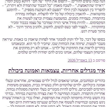
הנה כמה טיפים להורים: – לתפוס את הילד "על חם" דווקא בטוב לומר:
"ראיתי שהתאמצת." – לשבח מאמץ "כל הכבוד שהתמדת ולא ויתרת." –
להפריד בין המעשה לבין הילד "הפעם לא השקעת מספיק." – להימנע
מהשוואות. – להאמין ביכולת של כל ילד להצליח. הצלחה נמדדת
בהתמדה, בעמידה בזמנים, במשמעת עצמית וברצון לעשות את
המקסימום. – להיות מודל אישי הורה שמדבר על עצמו בכבוד ומכיר
בחוזקותיו. – לעצור לפני כעס לנשום, לחשוב, ולהגיב מתוך חינוך – לא
מתוך סערת רגש.
בסופו של דבר, כל ילד זקוק למבוגר אחד לפחות שיאמין בו באמת. שיראה
מעבר לטעות. שיזהה את הכוחות שבו. שיזכיר לו מי הוא. וכשאנחנו
בוחרים לראות את החוזקות של ילדינו – אנחנו לא רק מחזקים את
הביטחון העצמי שלהם, אנחנו בונים להם יסודות לחיים שלמים.
פורסם ב
13 באפריל 2026
איך מגדלים אחריות, עצמאות ואמונה ביכולת
כהורים וכמחנכים, אנחנו שואפים לגדל ילדים עצמאיים, אחראים ובעלי
אמונה ביכולתם. ילדים שלוקחים חלק בעשייה בבית, מבצעים משימות
ותורמים לסביבתם, גדלים להיות מבוגרים בעלי תחושת מסוגלות גבוהה,
אחריות והתמדה. השבת המחישה לי זאת בצורה מרגשת במיוחד. נכדתי
בת השש בחרה מיוזמתה לנקות את המרפסת, ואילו נכדי בן האחת־עשרה
ניגש בשקט ובנחישות לשטוף את הכלים שנערמו מארוחות היום ואף
סידר את המטבח ופינת האוכל. לא ביקש פרס, לא חיפש תשומת לב –