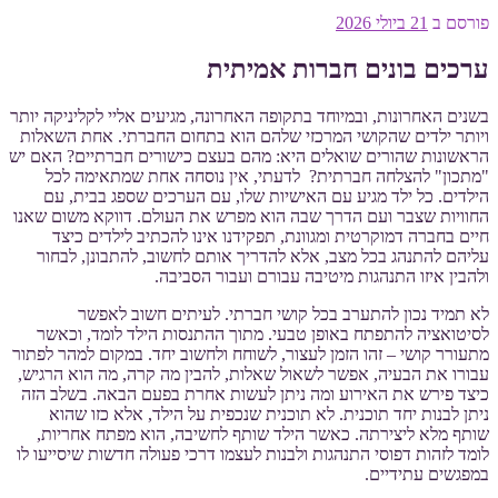
פורסם ב
21 ביולי 2026
ערכים בונים חברות אמיתית
בשנים האחרונות, ובמיוחד בתקופה האחרונה, מגיעים אליי לקליניקה יותר
ויותר ילדים שהקושי המרכזי שלהם הוא בתחום החברתי. אחת השאלות
הראשונות שהורים שואלים היא: מהם בעצם כישורים חברתיים? האם יש
"מתכון" להצלחה חברתית? לדעתי, אין נוסחה אחת שמתאימה לכל
הילדים. כל ילד מגיע עם האישיות שלו, עם הערכים שספג בבית, עם
החוויות שצבר ועם הדרך שבה הוא מפרש את העולם. דווקא משום שאנו
חיים בחברה דמוקרטית ומגוונת, תפקידנו אינו להכתיב לילדים כיצד
עליהם להתנהג בכל מצב, אלא להדריך אותם לחשוב, להתבונן, לבחור
ולהבין איזו התנהגות מיטיבה עבורם ועבור הסביבה.
לא תמיד נכון להתערב בכל קושי חברתי. לעיתים חשוב לאפשר
לסיטואציה להתפתח באופן טבעי. מתוך ההתנסות הילד לומד, וכאשר
מתעורר קושי – זהו הזמן לעצור, לשוחח ולחשוב יחד. במקום למהר לפתור
עבורו את הבעיה, אפשר לשאול שאלות, להבין מה קרה, מה הוא הרגיש,
כיצד פירש את האירוע ומה ניתן לעשות אחרת בפעם הבאה. בשלב הזה
ניתן לבנות יחד תוכנית. לא תוכנית שנכפית על הילד, אלא כזו שהוא
שותף מלא ליצירתה. כאשר הילד שותף לחשיבה, הוא מפתח אחריות,
לומד לזהות דפוסי התנהגות ולבנות לעצמו דרכי פעולה חדשות שיסייעו לו
במפגשים עתידיים.