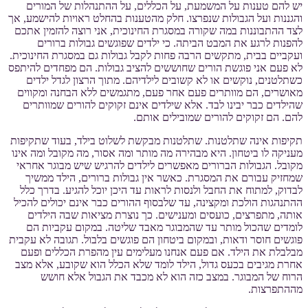
יש להם טענות על המשמעת, על הכללים, על ההתנהלות של המורים
והגננות ועל הגבולות שנפרצו. חלק מהטענות בהחלט ראויות להישמע, אך
לצד ההתבוננות במה שקורה במסגרת החינוכית, אני רוצה להזמין אתכם
להפנות לרגע את המבט הביתה. כי ילדים שפוגשים גבולות ברורים
ועקביים בבית, מתקשים הרבה פחות לקבל גבולות גם במסגרת החינוכית.
לא פעם אני פוגשת הורים שחוששים להציב גבולות. הם מפחדים להיתפס
כשתלטנים, נוקשים או לא קשובים לילדיהם. מתוך הרצון לגדל ילדים
מאושרים, הם מוותרים פעם אחר פעם, מתגמשים ללא הבחנה ומקווים
שהילדים כבר יבינו לבד. אלא שילדים אינם זקוקים להורים שמוותרים
להם. הם זקוקים להורים שמובילים אותם.
תקיפות אינה שתלטנות. שתלטנות מבקשת לשלוט בילד, בעוד שתקיפות
מעניקה לו ביטחון. היא מבהירה מה מותר ומה אסור, מה מקובל ומה אינו
מקובל. הגבולות הברורים מאפשרים לילדים להרגיש שיש מבוגר אחראי
שמחזיק עבורם את המסגרת. כאשר אין גבולות ברורים, הילד ממשיך
לבדוק, למתוח את החבל ולנסות לראות עד היכן יוכל להגיע. בדרך כלל
ההתנהגות הולכת ומקצינה, עד שלבסוף ההורים כבר אינם יכולים להכיל
אותה, מתפרצים, כועסים ומענישים. כך נוצרת מציאות שבה הילדים
לומדים שהכול מותר עד שהמבוגר מאבד שליטה. במקום עקביות הם
פוגשים חוסר ודאות, ובמקום ביטחון הם פוגשים בלבול. תגובה לא עקבית
מבלבלת את הילד. אם פעם אנחנו מעלימים עין מהפרת הכללים ופעם
אחרת מגיבים בכעס גדול, הילד לומד שלא הכלל הוא שקובע, אלא מצב
הרוח של המבוגר. במצב כזה הוא לא מכבד את הגבול אלא חושש
מההתפרצות.