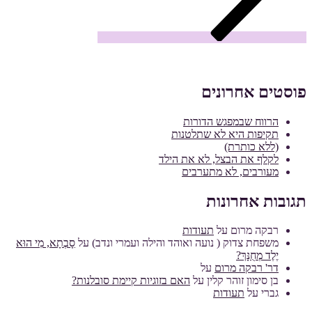
פוסטים אחרונים
הרווח שבמפגש הדורות
תקיפות היא לא שתלטנות
(ללא כותרת)
לקלף את הבצל, לא את הילד
מעורבים, לא מתערבים
תגובות אחרונות
רבקה מרום
על
תעודות
משפחת צדוק ( נועה ואוהד והילה ועמרי ונדב)
על
סָבְתָא, מִי הוּא
יֶלֶד מְחֻנָּךְ?
דר' רבקה מרום
על
בן סימון זוהר קלין
על
האם בזוגיות קיימת סובלנות?
גברי
על
תעודות