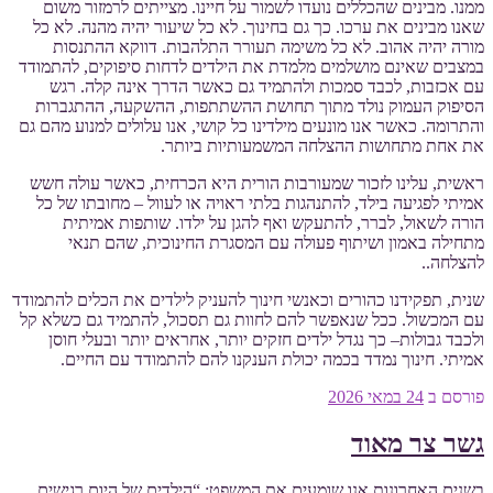
ממנו. מבינים שהכללים נועדו לשמור על חיינו. מצייתים לרמזור משום
שאנו מבינים את ערכו. כך גם בחינוך. לא כל שיעור יהיה מהנה. לא כל
מורה יהיה אהוב. לא כל משימה תעורר התלהבות. דווקא ההתנסות
במצבים שאינם מושלמים מלמדת את הילדים לדחות סיפוקים, להתמודד
עם אכזבות, לכבד סמכות ולהתמיד גם כאשר הדרך אינה קלה. רגש
הסיפוק העמוק נולד מתוך תחושת ההשתתפות, ההשקעה, ההתגברות
והתרומה. כאשר אנו מונעים מילדינו כל קושי, אנו עלולים למנוע מהם גם
את אחת מתחושות ההצלחה המשמעותיות ביותר.
ראשית, עלינו לזכור שמעורבות הורית היא הכרחית, כאשר עולה חשש
אמיתי לפגיעה בילד, להתנהגות בלתי ראויה או לעוול – מחובתו של כל
הורה לשאול, לברר, להתעקש ואף להגן על ילדו. שותפות אמיתית
מתחילה באמון ושיתוף פעולה עם המסגרת החינוכית, שהם תנאי
להצלחה..
שנית, תפקידנו כהורים וכאנשי חינוך להעניק לילדים את הכלים להתמודד
עם המכשול. ככל שנאפשר להם לחוות גם תסכול, להתמיד גם כשלא קל
ולכבד גבולות– כך נגדל ילדים חזקים יותר, אחראים יותר ובעלי חוסן
אמיתי. חינוך נמדד בכמה יכולת הענקנו להם להתמודד עם החיים.
פורסם ב
24 במאי 2026
גשר צר מאוד
בשנים האחרונות אנו שומעים את המשפט: “הילדים של היום רגישים