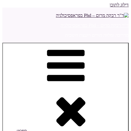
דילוג לתוכן
ד"ר רבקה מרום – Phd בפראפסיכולגיה
מדריכה ומלווה הורים ויועצת חינוכית
תפריט