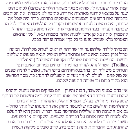
החיובית בתחום. כתגובה למה שכתבה, התחיל אחד מהגולשים (שהבינה
קצת אחרי שענתה לו, שהוא מבוגר משאר הילדים שכתבו) לכתוב תוכן
שגוי על ממצאי קורונה מארצות אחרות, כתיבה לא מכבדת את הכותבים
בקבוצה ואת הרופאים והמומחים שעוסקים בתחום. ברור היה שכל מה
שכתב, היה במטרה לעורר אנטגוניזם בקרב כל הגולשים האחרים לכל מה
שכתבה הנערה, בעד החיסונים והבדיקות. ולא הסתפק בכך והתחיל
להשמיץ אותה באופן אישי ולכנות אותה בשמות גנאי. "אליו פתאום
הצטרפו מלא שממש פגעו בי כל כך" אמרה ופרצה בבכי.
הסברתי לילדה שלתופעה הזו שחוותה קוראים "טרול מקלדת". המונח
טרוֹל נפוץ בסלנג האינטרנט ומתאר גולש המפיק הנאה מפעולות שלהוב
ברשת. הפעילות המיוחסת לטרולים נקראת "הטרלה" (באנגלית:
Trolling). הטרול נוהג לעורר מהומות וויכוחים במרחב האינטרנטי.
הטרולים משולחי רסן בהתבטאויותיהם בדפי רשת, ואפשר להניח שפנים
אל מול פנים – לעולם לא היו מעיזים ומסוגלים להתנהג כך. מסך המחשב
הוא מקור כוחם ובו טמונה התעוזה שלהם.
אין בהם סממני הקשבה, הבנה והיגיון – הם מפיקים הנאה מהנזק וההרס
שהם זורעים במרחב האינטרנטי. אותו בחור קיבל במה ותשומת לב בהיקף
שספק היה מתרחש בעולם המציאות שלו. התנהגות זו מהווה גורם
להתלהמות הגולשים מה שלמעשה מחזק את התנהגותו של אותו טרול –
גם אם התגובה תהא שלילית ומתריסה כנגד דבריו. הנכון הוא להתעלם
ולא לנסות להוכיח אותם על דבריהם השגויים, השקריים או הפוגעים.
חשוב מיד לדווח למנהל הקבוצה או למנהלי הפייסבוק. מדובר בבני אדם
שהתנהגותם החברתית אינה נורמטיבית, לרוב סובלים מלקות רגשית