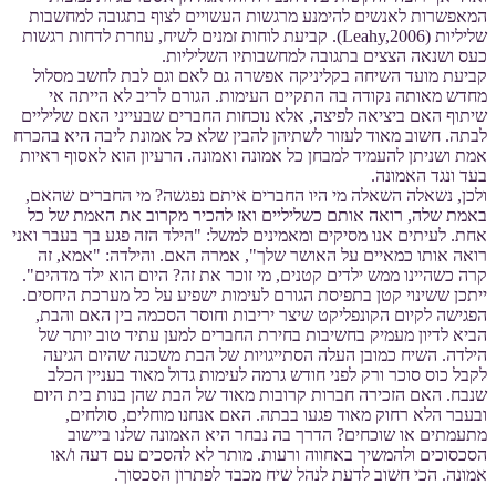
המאפשרות לאנשים להימנע מרגשות העשויים לצוף בתגובה למחשבות
שליליות (Leahy,2006). קביעת לוחות זמנים לשיח, עוזרת לדחות רגשות
כעס ושנאה הצצים בתגובה למחשבותיו השליליות.
קביעת מועד השיחה בקליניקה אפשרה גם לאם וגם לבת לחשב מסלול
מחדש מאותה נקודה בה התקיים העימות. הגורם לריב לא הייתה אי
שיתוף האם ביציאה לפיצה, אלא נוכחות החברים שבעייני האם שליליים
לבתה. חשוב מאוד לעזור לשתיהן להבין שלא כל אמונת ליבה היא בהכרח
אמת ושניתן להעמיד למבחן כל אמונה ואמונה. הרעיון הוא לאסוף ראיות
בעד ונגד האמונה.
ולכן, נשאלה השאלה מי היו החברים איתם נפגשה? מי החברים שהאם,
באמת שלה, רואה אותם כשליליים ואז להכיר מקרוב את האמת של כל
אחת. לעיתים אנו מסיקים ומאמינים למשל: "הילד הזה פגע בך בעבר ואני
רואה אותו כמאיים על האושר שלך", אמרה האם. והילדה: "אמא, זה
קרה כשהיינו ממש ילדים קטנים, מי זוכר את זה? היום הוא ילד מדהים".
ייתכן ששינוי קטן בתפיסת הגורם לעימות ישפיע על כל מערכת היחסים.
הפגישה לקיום הקונפליקט שיצר יריבות וחוסר הסכמה בין האם והבת,
הביא לדיון מעמיק בחשיבות בחירת החברים למען עתיד טוב יותר של
הילדה. השיח כמובן העלה הסתייגויות של הבת משכנה שהיום הגיעה
לקבל כוס סוכר ורק לפני חודש גרמה לעימות גדול מאוד בעניין הכלב
שנבח. האם הזכירה חברות קרובות מאוד של הבת שהן בנות בית היום
ובעבר הלא רחוק מאוד פגעו בבתה. האם אנחנו מוחלים, סולחים,
מתעמתים או שוכחים? הדרך בה נבחר היא האמונה שלנו ביישוב
הסכסוכים ולהמשיך באחווה ורעות. מותר לא להסכים עם דעה ו/או
אמונה. הכי חשוב לדעת לנהל שיח מכבד לפתרון הסכסוך.