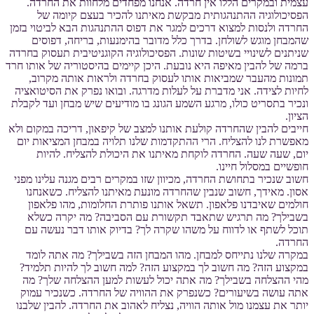
עצמית ובמקרים הללו אין חרדה. אנחנו מפחדים מלחוות את החרדה.
הפסיכולוגיה ההתנהגותית מבקשת מאיתנו להכיר בעצם קיומה של
החרדה ולנסות למצוא דרכים למגר את דפוס ההתנהגות הבא לביטוי בזמן
שהמבחן מוגש לשולחן. בדרך כלל מדובר בהימנעות, בריחה, דפוסים
שניתנים לשינויי בשיטות שונות. הפסיכולוגיה הקוגניטיבית תעסוק בחרדה
ברמה של להבין מאיפה היא נובעת. היכן קיימים בהיסטוריה של אותו חרד
תמונות מהעבר שמביאות אותו לעסוק בחרדה ולראות אותה מקרוב,
לחיות לצידה. אני מדברת על לעלות מדרגה. ובואו נפרק את הסיטואציה
ונכיר בתסריט כולו, מרגע השמע הגונג בו מודיעים שיש מבחן ועד לקבלת
הציון.
חייבים להבין שהחרדה קולעת אותנו למצב של קיפאון, דריכה במקום ולא
מאפשרת לנו להצליח. הרי ההתקדמות שלנו תלויה במבחן המציאות יום
יום, שעה שעה. החרדה לוקחת מאיתנו את היכולת להצליח. להיות
חופשיים במסלול חיינו.
חשוב שנכיר בתחושת החרדה, מכיוון שזו במקרים רבים מגנה עלינו מפני
אסון. מאידך, חשוב שנבין שהחרדה מונעת מאיתנו להצליח. כשאנחנו
חולמים שאיבדנו פלאפון. תשאל אותנו פותרת החלומות, מהו פלאפון
בשבילך? מה תרגיש שתאבד תקשורת עם הסביבה? מה יקרה כשלא
תוכל לשתף או לדווח על משהו שקרה לך? בדיוק אותו דבר נעשה עם
החרדה.
במקרה שלנו נתייחס למבחן. מהו המבחן הזה בשבילך? מה אתה לומד
במקצוע הזה? מה חשוב לך במקצוע הזה? למה חשוב לך להיות תלמיד?
מהי ההצלחה בשבילך? מה אתה יכול לעשות למען ההצלחה שלך? מה
אתה עושה בשיעורים? כשנפרק את ההוויה של החרדה. כשנכיר עמוק
יותר את עצמנו מול אותה הוויה, נצליח לאהוב את החרדה. להבין שלבנו