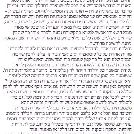
החיים הם היכולות לקלוט אנרגיה מסביבת המחיה, להמיר אותה לסוג
האנרגיה הנדרש ולהפריש את הפסולת שנוצרה בתהליך ההמרה. וכמובן
מדובר גם באנרגיה פיזית – תזונה נכונה ומטיבה לגוף וגם אנרגיה נפשית –
חיזוקים שמאפשרים לנו למלא עצמנו באנרגיות חיוביות וקשיים חברתיים,
כלכליים וכו'. פרוש המושג חיים מתייחס לתנועה, נשימה, רגישות, צמיחה,
רבייה, הפרשה ותזונה. האם באלו מאסה הנערה? או שבקושי מאוד
ממוקד שאותו אפשר למצוא בתקשורת נכונה ולפרק אותו כך שתבין
שהחיים השלמים שלה כל כך מלאים ויפים והנקודה השחורה שבה מאסה
ניתנת לחשיבה מחודשת.
גדולתנו כבני אדם, להבדיל מהחיות, שיש בנו את הכוח לעצור ולהתבונן
מזווית אחרת על כל סיטואציה וסיטואציה בחיינו. עלינו להבין שהכוח
המגיב שלנו הוא כל כך קטן לעומת כוח המחשבה. האינטליגנציות
המרובות שצברנו עד לאותה נקודת משבר הם בעוצמות שאין לתאר.
נקודת המשבר של הילדה הייתה לחץ בלימודים, מדובר בתלמידת כתה ח',
ששומעת כל הזמן שתעודת המחצית תהא כרטיס הכניסה שלה לעתיד.
היא הבינה שכל גורלה העתידי תלוי אך ורק בתעודת המחצית. האם כך?
התקיים כאן עיוות חשיבה שרק תקשורת עם אדם נוסף אפשרה לה להבין
ש"לא הכצעקתה". ברור שחשוב להצליח, תעודת המחצית חשובה מאוד,
אך יש לקבל את הפרופורציות הנכונות. הבריאות קודמת לכל. גם כדי
להצליח חשוב לחשב אסטרטגיות לעשייה לימודית נכונה שתהא
משמעותית כלפי הילדה. אנו ממהרים להיכנס למרה שחורה בעיוותי
חשיבה כמו הכל או לא כלום: הטוב ביותר והגרוע ביותר. הכללה מוגזמת:
הנטייה לקחת אירוע שלילי בודד, להסיק ממנו מה יהיה באירועים דומים
עתידיים. פילטר שכלי: נטייה להתמקד בשלילי באירוע. פסילת חוויות
חיוביות. הסקת מסקנה על בסיס ידע חלקי או מוטעה. ועוד.