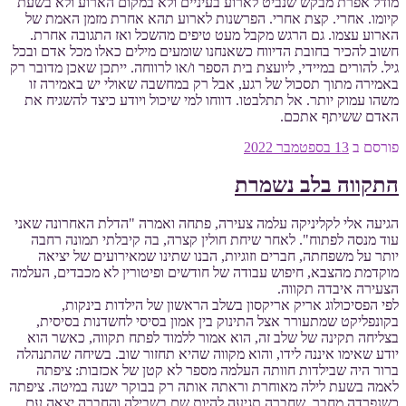
מודל אפרת מבקש שנביט לארוע בעיניים ולא במקום הארוע ולא בשעת
קיומו. אחרי. קצת אחרי. הפרשנות לארוע תהא אחרת מזמן האמת של
הארוע עצמו. גם הרגש מקבל מעט טיפים מהשכל ואז התגובה אחרת.
חשוב להכיר בחובת הדיווח כשאנחנו שומעים מילים כאלו מכל אדם ובכל
גיל. להורים במיידי, ליועצת בית הספר ו/או לרווחה. ייתכן שאכן מדובר רק
באמירה מתוך תסכול של רגע, אבל רק במחשבה שאולי יש באמירה זו
משהו עמוק יותר. אל תתלבטו. דווחו למי שיכול ויודע כיצד להשגיח את
האדם ששיתף אתכם.
פורסם ב
13 בספטמבר 2022
התקווה בלב נשמרת
הגיעה אלי לקליניקה עלמה צעירה, פתחה ואמרה "הדלת האחרונה שאני
עוד מנסה לפתוח". לאחר שיחת חולין קצרה, בה קיבלתי תמונה רחבה
יותר על משפחתה, חברים וזוגיות, הבנו שתינו שמאירועים של יציאה
מוקדמת מהצבא, חיפוש עבודה של חודשים ופיטורין לא מכבדים, העלמה
הצעירה איבדה תקווה.
לפי הפסיכולוג אריק אריקסון בשלב הראשון של הילדות בינקות,
בקונפליקט שמתעורר אצל התינוק בין אמון בסיסי לחשדנות בסיסית,
בצליחה תקינה של שלב זה, הוא אמור ללמוד לפתח תקווה, כאשר הוא
יודע שאימו איננה לידו, והוא מקווה שהיא תחזור שוב. בשיחה שהתנהלה
ברור היה שבילדות חוותה העלמה מספר לא קטן של אכזבות: ציפתה
לאמה בשעת לילה מאוחרת וראתה אותה רק בבוקר ישנה במיטה. ציפתה
כשנפרדה מחבר, שחברה תגיעה להיות שם בשבילה והחברה יצאה עם