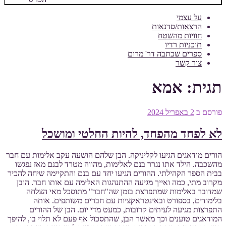
על עצמי
הרצאות/סדנאות
חוויות מהשטח
תוכניות רדיו
ספרים שכתבה דר' מרום
צור קשר
תגית:
אמא
פורסם ב
2 באפריל 2024
לא לפחד מהפחד, להיות החלטי ומושכל
הורים מודאגים הגיעו לקליניקה. הבן שלהם הושעה עקב אלימות עם חבר
מהשכבה. הילד אתו נגרר בנם לאלימות, מהווה מטרד לבנם מאז נפגשו
בבית הספר הקהילתי. ההורים הגיעו יחד עם בנם והתקיימה שיחה להכיר
מקרוב מתי, כמה ואייך מגיעה ההתנהגות האלימה עם אותו חבר. הובן
שמדובר באלימות שמתפרצת בזמן שה"חבר" מתוסכל מאי הצלחה
בלימודים, בספורט ובאינטראקציות עם חברים משותפים. אותה
התפרצות מגיעה לעיתים קרובות, כמעט מדי יום. הבן של ההורים
המודאגים טוענים וכך מאשר הבן, שהתסכול אף פעם לא תלוי בו, להיפך