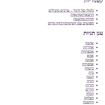
קטגוריות
גלגולו של חינוך – ערכים מובילים
הרצאות/סדנאות
חוויות מהשטח
מפגשים עם קשישים/רבקה מרום
ענן תגיות
אהבה
אחריות
אכפתיות
אמא
אמונה
אמפתיה
ביטחון
בית
הבנה
הורה
הורות
הורים
הכלה
הצלחה
הקשבה