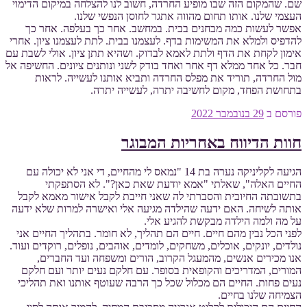
שם. שהמקום הזה שבו מופיע החרדה, חשוב לנו להצלחה במיקום הדימוי
העצמי שלנו. אותו תחום מהווה אתגר לחוסן הנפשי שלנו.
אפשר לעשות כמה מבחנים בבית. במחשב. אחר כך בעלפה. אחר כך
להדפיס ולמלא את המשימות בדף. לעצמנו בבית. לתת לעצמנו ציון. אחרי
אימון לקחת את הדף ולתת לאמא לבדוק. ושהיא תתן ציון. אולי לשבת עם
חבר. כל אחד ממלא דף אחר ואחד בודק לשני ונותנים ציונים. החשיפה אל
מול החרדה, תוריד את מפלס החרדה ותביא אותנו לעשייה. לראות
בתחושת הפחד, מקום לחשיבה יתרה, לעשייה יתרה.
פורסם ב
29 בנובמבר 2022
חוות הדיווח באחריות המבוגר
הגיעה לקליניקה נערה בת 14 "נמאס לי מהחיים, די אני לא יכולה עם
החיים האלה", שאלתי "אמא יודעת שאת כאן?". לא הסתפקתי
בתשובתה החיובית והסברתי לה שאני חייבת לקבל אישור מאמא לקבל
אותה לשיחה. האם ידעה שהילדה מגיעה אלי ואישרה למרות שלא ידעה
על מה ולמה הילדה מבקשת להגיע אלי.
לפני הכל נבין מהם חיים. חיים הם תהליך, לא חומר. בתהליך החיים אני
נולדים, יונקים, אוכלים, משחקים, לומדים, אוהבים, נופלים, רוקדים ועוד.
אנו מכירים אנשים, מהמעגל הקרוב, הורים ומשפחה ועד החברים,
המורים, המדריכים והקופאית בסופר. עם חלקם נעים יותר ועם חלקם
נעים פחות. החיים הם מכלול שכל כך הרבה שעוטף אותנו ואת תהליכי
הצמיחה שלנו בחיים.