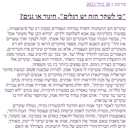
פורסם ב
30 ביולי 2023
"כי לשקר הזה יש רגלים", חינוך או גנים?
שקרים הם התנהגות יחסית שכיחה ונאמרים במגוון רב של סיטואציות..
נפגשתי בקליניקה עם אבא לשלושה ילדים. "מילא הבן שלי משקר אבל
דיי, עכשיו הבנתי שכל השקרים הם של אשתי, למה לשקר ואיך עוצרים
את זה?" ביקש האבא לדעת. מספר מחקרים הראו כי אנשים לא רק
משקרים למען טובתם העצמית, אלא גם אומרים שקרים פרו-חברתיים,
הנאמרים בכוונה להוליך שולל יעד, אך בכך גם להיטיב עמו. בשקר מסוג
זה התועלת הישירה היא עבור האחר, והמחיר הוא עצמי. שקרים אלו
נאמרים כצורת נימוס, והם נפוצים ביותר בין בני משפחה.
האדם שמגלה ששיקרו לו מאבד אמון. למרות שבשנת 2020 קבוצת מחקר
ישראלית אמריקאית הראתה בסדרת מחקרים כי אנשים לעיתים
משקרים על מנת להיראות יותר אמינים. בפרשת שמות בתורה נכתב
”מִדְּבַר שֶׁקֶר תִּרְחָק”, ולפי חלק מהפרשנויות אי אמירת אמת היא עבירה
על כלל זה. עדות שקר נאסרה גם בעשרת הדברות, שם נכתב "לא תענה
ברעך עד שקר". אדם אמין נמדד בדיווח אמין, שהוקפד שלא יהיו בו
שקרים או שגיאות.
החינוך לאמר דבר אמת הוא החינוך לתקשורת נקייה, נטולת שקרים
והסתרות, מטרת החינוך לאמון וביטחון באדם שעומד מולי. הגנת היתר,
באמצעות השקר, מהווה מכשול להאמין באדם או בסביבה. אני משקר, כי
אני מאמין שאם אומר את האמת, אנזק או אדם שיקר לי יינזק. מאידך,
קיים לחץ חברתי/הורי לקיומם של נהלי התנהגות. כשהילד או האם