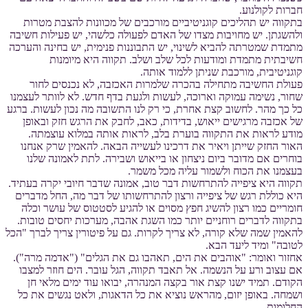
חברות לקולנוע.
בתקווה יש תהליכים קוגניטיביים מורכבים של מכוונות להצבת מטרות
ולהשגתן. יש מחויבות מצדו של האדם לפעולה כלשהי, יש פעילות חשיבה
מתמדת שמטרתה להביא לשינוי, יש התבוננות פנימית, יש בחינה והערכה
חשיבתית מתמדת ומודעות לכל שלב ושלב. תקווה היא מיומנות
קוגניטיבית, מורכבת שניתן ללמוד אותה.
פעולת החשיבה מתחילה בהכרה שלמרות האכזבה, לא נכנסים לחור
שחור, נשימה עמוקה וארוכה, לעשות ולגעת בדף חדש. לא לוותר לעצמנו
כל כך מהר. לחשוב קצת אחרת, כי רק לנו התשובה מה נכון לעשות. ברגע
של אכזבה מרגישים ייאוש, בדידות, כאב, לחבק את הרגש חזק ובאופן
מודע לראות את התקווה בוערת בלב, לראות אותה במלוא עוצמתה.
האור החזק שייתן ויאיר את דרכינו לעשייה הבאה. להאמין שרק אנחנו
בוחרים אם מדובר ביום ניצחון או בייאוש ושבירה. לתת לאמונה שלנו
בעצמנו את הכוח ולשמור עליה מכל משמר.
תקווה היא ציפייה להתרחשות דבר טוב, אמונה שדבר חיובי יקרה בעתיד.
היא כוללת רגש של ציפייה ורצון להתרחשותו של דבר מה, החל מדברים
חומריים כמו רצון להשיג חפץ מסוים או להגיע לסטטוס של עושר וכלה
בתקווה לדברים רוחניים יותר כמו השגת אהבה, מערכות יחסים טובות.
להאמין שמה שלא קורה, לא צריך לקרות. גם על פיטורין צריך לברך "הכל
לטובה" ומיד ליעד הבא.
אחזור ואומר: "אוהבים את הים, תאהבו גם את הגלים" ("אדמה מרה").
אם עצוב ורע על הנשמה. אל תאבד תקווה, הגל עובר. הים חוזר למצבו
הקודם. תמיד ישנו קצת אור בקצה המנהרה, יבואו עוד ימים מלאי חן
ושמחה. באופן יזום, מהראש נוציא את כל הדאגות, ולאט נגשים את כל
החלומות.