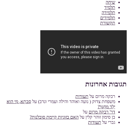
שיחה
תלמיד
תלמידה
תלמידים
תקשורת
תגובות אחרונות
רבקה מרום
על
תעודות
משפחת צדוק ( נועה ואוהד והילה ועמרי ונדב)
על
סָבְתָא, מִי הוּא
יֶלֶד מְחֻנָּךְ?
דר' רבקה מרום
על
בן סימון זוהר קלין
על
האם בזוגיות קיימת סובלנות?
גברי
על
תעודות