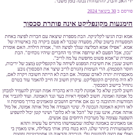
ידי האב והבת, להתנהלות נכונה בזמן משבר.
פורסם ב
30 בינואר 2024
הימנעות מקונפליקט אינה פותרת סכסוך
אמא ובת הגיעו לקליניקה. הבת מספרת שיצאה עם חברות לפיצה באחת
המסעדות בישוב שלה, מסעדה שכבר לא פעם ביקרה בה באישורה של
אמא. "אפילו אמא המליצה שנלך לפיצה הזו", אמרה הילדה. האם אומרת
"נכון, אבל הפעם לא שיתפה אותי מי החברים שיהיו נוכחים". הבת
אומרת ש"אמא פשוט מחפשת על מה לריב".
חשוב שנבין את חשיבות המפגש לשיחה על הקונפליקט (מצב של יריבות,
חוסר הסכמה). הרי העימות (הגורם לריב שיצר את הסכסוך) נובע
מאכפתיות יתרה לאדם שממול. אם הבת לא הייתה חשובה ויקרה לאם,
לא היה מתקיים הקונפליקט. עיקרון חשוב זה חייב להאמר עוד בטרם
נתחיל ביישוב הסכסוך.
חשוב להבין שלא כל אמונת ליבה היא בהכרח אמת ושניתן להעמיד למבחן
כל אמונה ואמונה. חשוב לאסוף ראיות בעד ונגד האמונה. ועוד להגביר את
המודעות והתובנה כי גם אם אחרים חושבים ומאמינים בדרך מסוימת זו
לאו דווקא האמונה הנכונה לי. שינוי העמדה אל מול אותה אמונה, אל מול
אותה אמת, איננו ענין של "הכל או לא כלום" ושינוי קטן יכול להשפיע
השפעה עצומה על מערכות היחסים עם אנשים.
אנו מאמינים באמונה שלמה שכשמישהו מתריס על עשיה ותהא
המשמעותית ביותר שלנו, הוא בטח בוחן אותי בשלילה, אינו מאמין בי
ואולי אף רוצה להקשות עלי. הנבירה והדאגה הן אסטרטגיות נפוצות