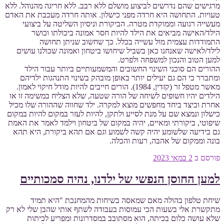
מרגישים שהם נדרשים לביצוע מושלם ללא רבב. ללא חריגה מהנוהל. ללא
טעויות. התחושה היא חרדה מפני כישלון. אותה חרדה מעכבת את האדם
מעשייה רגועה וממוקדת מטרה. הביקורת וניסיון השליטה על ביצועי
הילד/האישה מביאים את הילד להיות חסר אמונה ביכולתו וכושר
התמודדות עצמית מול עשייה בכלל. כך שחשוב שניתן תחושה
לילד/לאישה שאנחנו כאן בשביל שיחושו ביטחון ואמונה שכולנו עושים
למען הטוב והנכון למשפחה ולפרט.
ההורים הם סוכני השינוי החשובים והמשמעותיים ביותר עבור הילד
ומתברר כי הם גם יעילים יותר באופן מובהק בשינוי התנהגות ילדיהם
מאשר מטפל זר (קזדין, 1984). הורים חייבים להיות מודל חיקוי לאמון.
הילדים יהיו חשופים לשיחה של הורה שטעה, שלא הצליח במשימה זו או
אחרת וכיצד ביחד מחפשים מוצא למקרה. ילד שחווה שההורה שלו מכיל
כישלון ונמצא שם על מנת לסייע ולתקן, להיות לעזר במקום להיות במקום
שיפוטי, ביקורתי ומאיים, יהיה במקום של ביטחון וילמד לאמר את האמת
גם בידיעה שלשומע יהיה קשה לשמוע וגם אם תהא ביקורת, היא תהא
בונה וממקום של אהבה, רעות והכלה.
פורסם ב
2 במאי 2023
למען החוסן הנפשי של ילדנו, נהיה סמכותיים
שיחת טלפון בהולה מאם שמאסה בשיחות מהמחנכת "היא תמיד
מתקשרת אלי בשעות הכי עמוסות בעבודה לשתף אותי שהבן שלי לא רק
שלא עושה כלום בכיתה, הוא מסתובב במסדרונות ומפריע לכיתות