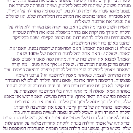
אומרת ביירון קייטי. זהו רק סיפור שאנחנו מענים את עצמנו אתו. יש לה
מערכת פשוטה, שניתנת לשכפול לחלוטין, ושניתן בעזרתה לשחרר את
עצמנו מהמחשבות שגורמות לנו לסבול. “כל מלחמה מתחילה על הנייר”,
היא מסבירה. אנחנו כותבים את המחשבות המלחיצות שלנו, ואז שואלים
את עצמנו את ארבעת השאלות.
ראשית חשוב להבין מה חושב האב. מה יקרה אם נשחרר ולא נלחץ על
הילדה ומאידך מה יקרה אם בדרך מושכלת נביא את הילדה לעשייה
משמעותית עם כלים להתמודדות עם המצב הקיים? ישבנו בקליניקה
וכתבנו באופן ברור את המחשבות.
שאלה 1: האם זאת האמת? האם המחשבה שרשמת נכונה, האם זאת
האמת. שאלה 2: האם אתה יכול לדעת בוודאות של 100% שזאת
האמת? למצוא את התשובות שחיות מתחת למה שאנו חושבים שאנו
יודעים מהיכן מגיעה המחשבה?. שאלה 3: איך אתה מגיב – מה קורה –
כשאתה מאמין למחשבה הזו? מתחיל להבחין בסיבה ותוצאה פנימית. איך
אתה מתייחס לעצמך, כשאתה מאמין למחשבה הזו? ערכנו רשימה
ספציפית. הרשימה הייתה ארוכה, שאם נוותר הילדה לעולם לא תתמודד
עם קושי. לא רק עם לימודים ובית ספר. זה יהיה בעבודה זה יהיה בעתיד
כשתהא אמא. שאלה 4: מי אתה תהיה בלי המחשבה הספציפית על
תוצאות כפי שאתה רואה אותן? איך היית מרגיש? האב הדגיש אני כאבא
שלה, חייב לתכנן מסלול לחינוך נכון לילדה. לראות את כל הסיכונים.
כשסיימנו. כהנחייתה של ביירון קייטי, הפכנו את המחשבה לחיובית:
הילדה תתמודד והיא תשכיל להשיב עצמה לעשייה משמעותית. בית
הספר לא יוותר על הבת שלי וילחמו יחד איתי. כאבא, דואג לפרנסת הבית
ובריאותה של אשתי והילדה בוגרת ולוקחת אחריות מלאה על ההתנהלות
שלה. כשיש כיוון, נפגשנו עם הילדה ובנינו תוכנית התערבות המוסכמת על