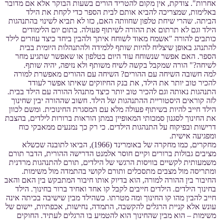
אחרות". צודקת, אין מקום להטריד הורים בשעות הבוקר אלא אם מדובר
באלימות, שמצריכה להביא אותם לבית הספר כדי לקחת את הילד
הביתה. שהרי שיחת טלפון שחוותה האם, כזו לא תביא לשינוי בהתנהגות
הילד וגם לא תרתום את ההורה לשיתוף פעולה. בתום יום הלימודים
כותבים להורה "אשמח מאוד לשוחח איתך ולהבין ביחד כיצד עוזרים לילד
להתנהג באופן שיצליח להיות שותף ללמידה ולהתנהלות היומית בבית
הספר. האם אפשר שנשוחח עוד היום בטלפון או שאפשר שתגיע מחר
לשיחה?" הורה שמקבל בקשה לשיח משותף ולא נזיפה, יהיה שותף.
למה חשובה השיחה עם ההורים? השיחה עם ההורים מאפשרת למורה
להכיר טוב יותר את הילד, את בנק החיזוקים שאיתו אפשר לעודד
התנהגות נאותה וגם להכיר טוב יותר כיצד מתנהל ההורה עם הילד בבית.
לזה קוראים היסטוריית ההתנהגות של הילד. חשוב שההורה יבין שחינוך
הילד חייב להיות בשיתוף פעולה מלא עם המסגרת החינוכית. ומשם לכוון
את החינוך לסגנון סמכותי המאופיין במתן הוראות ברורות לילדים, בהצבת
דרישות ובפיקוח על התנהגות הילדים. כי רק כך נמנעים ממאבקי כוח
ומפגיעה אישית.
מחקרים, כמו מחקרה של באומרינד (1966), הביאו לתובנה שכשלא
מציבים גבולות ברורים וקיים חוסר אלמנט הדרישה ההורית, הדבר תורם
משמעותית לקשיים בוויסות הרגשי של הילדים, תורם להתנהגות מרדנית
ומתריסה מול מצבים מתסכלים ותורם לקושי בהתמדה מול משימות.
החיבור בין ההורה למורה, הוא בדיוק אותו חיבור המתבקש בין האם והאב
בחינוך הילדים. הילדים חייבים לקבל קו אחד ואחיד ברור בחינוך. הילד
חייב להבין מהו קו החינוך ומה מטרתו. כשהילד מבין שישיבה בכיתה אינה
עונש אלא קניית הרגלים להקשבה, התמדה, נחישות, אכפתיות, יישום של
משימות – הוא מבין שהחינוך הוא להטמיע בו הרגלים לעתיד. החוקים