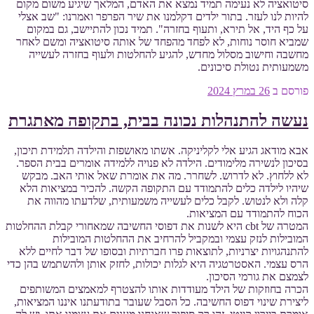
סיטואציה לא נעימה תמיד נמצא את האדם, המלאך שיגיע משום מקום
להיות לנו לעזר. בתור ילדים דקלמנו את שיר הפרפר ואמרנו: "שב אצלי
על כף היד, אל תירא, ותעוף בחזרה". תמיד נכון להתיישב, גם במקום
שמביא חוסר נוחות, לא לפחד מהפחד של אותה סיטואציה ומשם לאחר
מחשבה וחישוב מסלול מחדש, להגיע להחלטות ולעוף בחזרה לעשייה
משמעותית נטולת סיכונים.
פורסם ב
26 במרץ 2024
נעשה להתנהלות נכונה בבית, בתקופה מאתגרת
אבא מודאג הגיע אלי לקליניקה. אשתו מאושפזת והילדה תלמידת תיכון,
בסיכון לנשירה מלימודים. הילדה לא פנויה ללמידה אומרים בבית הספר.
לא ללחוץ. לא לדרוש. לשחרר. מה את אומרת שאל אותי האב. מבקש
שיהיו לילדה כלים להתמודד עם התקופה הקשה. להכיר במציאות הלא
קלה ולא לנטוש. לקבל כלים לעשייה משמעותית, שלדעתו מהווה את
הכוח להתמודד עם המציאות.
המטרה של cbt היא לשנות את דפוסי החשיבה שמאחורי קבלת ההחלטות
המובילות לנזק עצמי ובמקביל להרחיב את ההחלטות המובילות
להתנהגויות יצרניות, לתוצאות פרו חברתיות ובסופו של דבר לחיים ללא
הרס עצמי. האסטרטגיה היא לגלות יכולות, לחזק אותן ולהשתמש בהן כדי
לצמצם את גורמי הסיכון.
הכרה בחוזקות של הילד מעודדות אותו להצטרף למאמצים המשותפים
ליצירת שינוי דפוס החשיבה. כל הסבל שעובר בתודעתנו איננו המציאות,