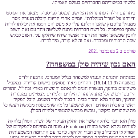
כלשהי בכישוריהם החברתיים בעולם האמיתי.
ביחד עם הילדה פתחנו את המחשב ונכנסנו לפייסבוק, מצאנו את הפוסט
ודיווחנו על "טרול המקלדת". יומיים אחרי הדיווח קיבלה הנערה מסר
ממנהלי פייסבוק שאכן התלוננו עליו לא מעט והם חסמו את יכולתו להיות
שותף בפייסבוק. כל רשת חברתית ניתנת לשליטה ויחד עם זאת חשוב
להבין שכשאני אומר את דעתי אפשר שיהיו שיחלקו עלי, חשוב לבקש
שפה תרבותית ומכבדת. ואם זה לא קורה, מיד לדווח.
פורסם ב
2 בנובמבר 2021
האם נכון שיהיה סולן במשפחה?
כמנתחת התנהגות הגעתי למשפחה בגליל המערבי. ארבעה ילדים
במשפחה (16,14,11,9). ההורים מאוד עסוקים ביישום קריירה. במקביל
משקיעים בחינוך, העשרה חוגים להנאתם וחופשות בארץ ובחו"ל. ההורים
היו בטוחים שהכל מתנהל נהדר. הילדים תלמידים מצטיינים במסגרות
החינוך, תפקוד מלא ונהדר בבית. הבכור לאורך השנים, קיבל תפקיד
ראשי בהובלת האחים "דאג שישמעו כל מה שהמטפלת מבקשת ויעשו כל
מה שההורים ביקשו", עכשיו מבקש להמשיך ולהיות הסולן.
סולן הוא חבר בלהקה ששר את החלק העיקרי של השיר. הסולן בלהקה
לעיתים נקרא האיש בחזית (Frontman). מונח זה מתייחס לתפקידים של
המוזיקאי המוביל בקרב חברי הלהקה, כחבר עם התרומה המשמעותית
ביותר לתדמית הלהקה בתקשורת לרבות דובר הלהקה בראיונות ובפני