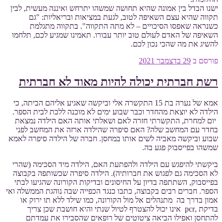
ישנו הבדל בין אמונה שהיא תחושה שמשהו יתרחש ואיננה מעשית, לבין
תקווה שהיא עצם השאיפה לטוב, לגעת במציאות ובריאליות: "גם
כשנראה שאפסו הסיכויים – לא מתה התקווה". בתקווה מתגלמת
השאיפה של האדם לעולם טוב יותר עבורו. תאמינו שמגיע לכם, תלחמו
להשיג את מה שהכי נכון לכם.
פורסם ב
29 בדצמבר 2021
רשת חברתית יכולה להיות מאוד לא חברתית
אמא של נערה בת 15 התקשרה אלי וביקשה שאגיע אליהם הביתה, כי
הילדה לא יוצאת מהחדר וכבר שבוע ימים לא מוכנה ללכת לבית הספר.
יום למחרת, התקשרתי חזרה לאם ושאלתי אותה האם הילדה נמצאת
בחדר עם המחשב שלה? האם סיפרה שהילדה ארזה את המחשב לפני
שבוע וביקשה מאביה לשים אותו במחסן. חברה של הילדה סיפרה לאמא
שמשהו בפייסבוק פגע בה.
ביקשתי להיפגש עם הילדה ולהפתעת האם, הילדה מיד הסכימה (שהרי
לא הסכימה גם לפגוש את חברותיה). הילדה סיפרה שכשותפה בקבוצה
בפייסבוק, השתתפה בדיון על החיסונים ובדיקות הקורונה שהגיעו לבתי
הספר. חברים רבים בקבוצה, כתבו כנגד הכפייה שבה נוהגת הממשלה ואי
אמון בדרך בה מתנהלים אל מול הקורונה, כמו שילד ללא תו ירוק או
בדיקת ,pcr אינו יכול להצטרף לטיול שנתי והיא חושבת שכן צריך
להתחסן ואפילו הביאה ציטוטים של רופאים שהסבירו את עמדתם