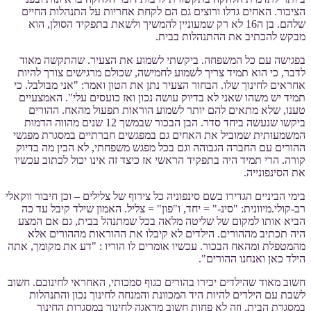
הציבור. האחים גדלו ורוצים גם הם לקחת אחריות על התנהלות החיים
שלהם. בן ה16 לא רק שמעוניין להמשיך ולשאת בתפקיד הסולן, הוא
מבקש להכתיב את ההתנהלות בבית.
בפגישה עם כל המשפחה. ביקשתי לשמוע את הצעיר. שהתקשה מאוד
לדבר, כי הוא תמיד צריך לשמוע לחמישה, שכולם מרגישים צורך להיות
אחראים לחינוך שלו. הבחור הצעיר נתן את הטון ואמר: "אני מבולבל. כי
תמיד יש משהו שאני לא בדיוק עושה נכון ואז כועסים עלי". האמצעיים
טענו, שלא מתאים להם יותר לשמוע הוראות תפעול מהאח. ההורים
ביקשו שנעשה ביחד סדר. הבן הבכור שבמשך 12 שנים מהווה הדמות
המשמעותית שמוביל את האחים גם במפגשים חברתיים במסגרת מפגשי
ההורים עם החברה הגבוהה וגם בכל מפגש משפחתי, לא הבין מה בדיוק
קורה. הרי תמיד היה בתפקיד הראשי אז כיצד זה אינו יכול לכתוב עכשיו
את הסינפונייה.
בימי הביניים הגדירו בשם סינפוניה כל צירוף של צלילים – וכן חיבור ווקאלי
רב-קולי.מיוונית: "סינ-" = יחד, ו"פון" = צליל. האמון שילד קיבל עד כה
הביא אותו למקום של שליטה מלאה בכל שמתנהל בבית, גם אם המצע
היה תכתיב מההורים. הילדים לא קיבלו את ההוראות מההורים אלא
מהמטפלת ומהאח הבכור. עכשיו אומרים לו הוריו : "דע את מקומך, אתה
הילד כאן ואנחנו ההורים".
חשוב מאוד שהילדים יכירו בהורים כגוף סמכותי, האחראי לחינוכם. חשוב
לשבת עם הילדים להיות היד המכוונת והמנחה לחינוך נכון והתנהלות
במסגרת הבית, וזה לא פחות חשוב מדאגה לחינוך במסגרות החינוך