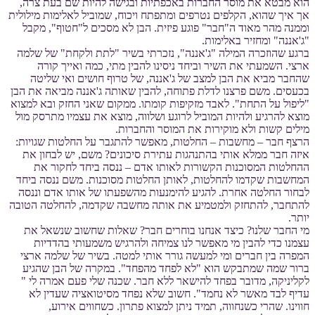
הוא מבטא את מוסר החברות באכפתיות ובגישה להיות שם בעת צרה,
אך איך שהוא, הקלפים נטרפים ומתפתח ויכוח, שמוביל לאלימות מילולית
וממנה מהר מאוד ה"חבר" פוגע פיזית. הבן לא מסכים ל"חטוף", מקבל
"ג'אננה" ומחזיר באלימות.
ברגע שהוזכרה המילה "ג'אננה", נזכרתי בשיר "לתת ולקחת" של שלמה
ארצי. השמעתי את השיר וביחד ניסינו להבין מתי, כמה ואייך קורה
שהחבר מביא את הבן למצב של ג'אננה, של טרוף חושים ואי שליטה
בכעסים. משם פרצנו לדלת פתוחה, להבין שאותה ג'אננה מביאה את הבן
"ליפול על התחת". לאבד מזקיפות קומתו. ממקום שאני החזק ובא למצוא
מוצא להרגיע ולהיות המוביל לרוגע ושלווה, מוצא את עצמיו מתרסק מול
מילים קשות ולא מוקירות את המוסר והחברות.
הרצף חבר – מחשבות – החלטות, מאפשר להתגבר על החלטות שגויות:
איזה חבר ממלא אותי בהתנהגות עתירת סיכונים? משם, יש לבחון את
ההחלטות המסוכנות הקשורות לאותו אדם – ננסה ביחד לחקור את
המחשבות שקדמו להחלטות, לאותן החלטות מסוכנות. משם ננסה ביחד
לבחור החלטה אחרת. להגיע להימנעות מהשפעתו של אותו אדם וננסה
להתחבר, להתחזק ולמטמיע את אותה מחשבה שקדמה, להחלטה הטובה
יותר.
מי החבר שלנו? כיצד אנחנו בוחרים חבר? שאלות שחשוב שנשאל את
עצמנו כדי להבין מי מאפשר לנו צמיחה ולהרגיש משמעותי בהדדיות
המפרה בין חברים ומי למעשה גורר אותי למטה. בשיר של שלמה ארצי
ברור שמה שמתבקש הוא "לא לפחד מהפחד". במקרה של הבן שהגיע
לקליניקה, מדובר בפחד להישאר ללא חבר. שכנה שלי פעם אמרה לי "
עדיף לבד מאשר לא נחמד". חשוב שלא נפחד מסיטואציה שעדין לא
חווינו. שהרי כשנחווה, תמיד ניתן למצוא פתרון. כשחווים אירוע,