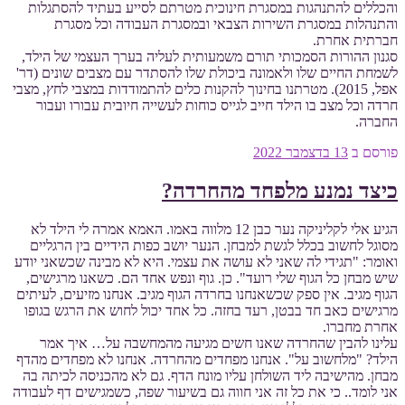
והכללים להתנהגות במסגרת חינוכית מטרתם לסייע בעתיד להסתגלות
והתנהלות במסגרת השירות הצבאי ובמסגרת העבודה וכל מסגרת
חברתית אחרת.
סגנון ההורות הסמכותי תורם משמעותית לעליה בערך העצמי של הילד,
לשמחת החיים שלו ולאמונה ביכולת שלו להסתדר עם מצבים שונים (דר'
אפל, 2015). מטרתנו בחינוך להקנות כלים להתמודדות במצבי לחץ, מצבי
חרדה וכל מצב בו הילד חייב לגייס כוחות לעשייה חיובית עבורו ועבור
החברה.
פורסם ב
13 בדצמבר 2022
כיצד נמנע מלפחד מהחרדה?
הגיע אלי לקליניקה נער כבן 12 מלווה באמו. האמא אמרה לי הילד לא
מסוגל לחשוב בכלל לגשת למבחן. הנער יושב כפות הידיים בין הרגליים
ואומר: "תגידי לה שאני לא עושה את עצמי. היא לא מבינה שכשאני יודע
שיש מבחן כל הגוף שלי רועד". כן. גוף ונפש אחד הם. כשאנו מרגישים,
הגוף מגיב. אין ספק שכשאנחנו בחרדה הגוף מגיב. אנחנו מזיעים, לעיתים
מרגישים כאב חד בבטן, רעד בחזה. כל אחד יכול לחוש את הרגש בגופו
אחרת מחברו.
עלינו להבין שהחרדה שאנו חשים מגיעה מהמחשבה על… איך אמר
הילד? "מלחשוב על". אנחנו מפחדים מהחרדה. אנחנו לא מפחדים מהדף
מבחן. מהישיבה ליד השולחן עליו מונח הדף. גם לא מהכניסה לכיתה בה
אני לומד.. כי את כל זה אני חווה גם בשיעור שפה, כשמגישים דף לעבודה