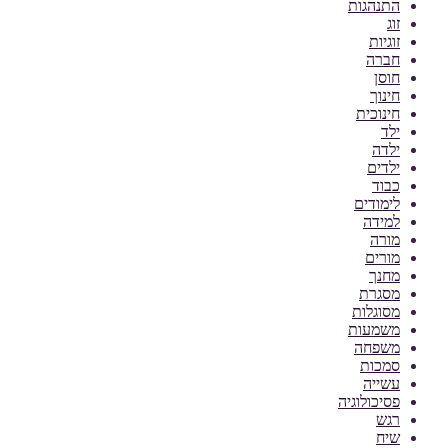
התנהגות
זוג
זוגיות
חברה
חוסן
חינוך
חינוכית
ילד
ילדה
ילדים
כבוד
לימודים
למידה
מורה
מורים
מחנך
מסגרת
מסוגלות
משמעות
משפחה
סמכות
עשייה
פסיכולוגיה
רגש
שיח