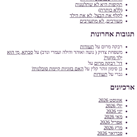
תקיפות היא לא שתלטנות
(ללא כותרת)
לקלף את הבצל, לא את הילד
מעורבים, לא מתערבים
תגובות אחרונות
רבקה מרום
על
תעודות
משפחת צדוק ( נועה ואוהד והילה ועמרי ונדב)
על
סָבְתָא, מִי הוּא
יֶלֶד מְחֻנָּךְ?
דר' רבקה מרום
על
בן סימון זוהר קלין
על
האם בזוגיות קיימת סובלנות?
גברי
על
תעודות
ארכיונים
אוגוסט 2026
יולי 2026
יוני 2026
מאי 2026
אפריל 2026
מרץ 2026
פברואר 2026