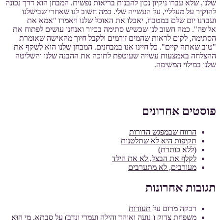
שלנו, שלא עברו ניקיון נכון להבנות בריאות נפשית. המבחן הוא דרך נכונה
להוקיר על מעלליי, על העשייה שלי. כמה חשוב לנו שאחרי שבישלנו
ועבדנו יום שלם במטבח, יאכלו את האוכל שלנו ויאמרו "אמא את
אלופה". כמה חשוב לנו שכשיש סתימה בכיור ואנחנו עושים לפתוח את
הסתימה, לקום לראות שהמים זורמים ולקבל חיוך מהאישה שאומרת
"טוב שאתה קיים". כל חיינו אנו במבחנים. המבחן שלנו הוא לשקף את
ההצלחה באמצעות עשייה שעוטפת לתוכה את ההבנה שלנו והשליטה
שלנו במילוי המשימה.
פוסטים אחרונים
הרווח שבמפגש הדורות
תקיפות היא לא שתלטנות
(ללא כותרת)
לקלף את הבצל, לא את הילד
מעורבים, לא מתערבים
תגובות אחרונות
רבקה מרום
על
תעודות
משפחת צדוק ( נועה ואוהד והילה ועמרי ונדב)
על
סָבְתָא, מִי הוּא