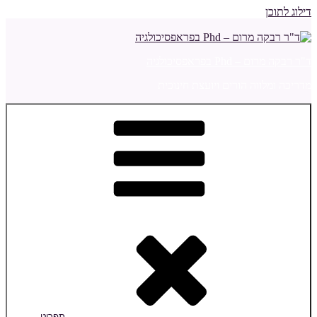
דילוג לתוכן
ד"ר רבקה מרום – Phd בפראפסיכולגיה
מדריכה ומלווה הורים ויועצת חינוכית
תפריט