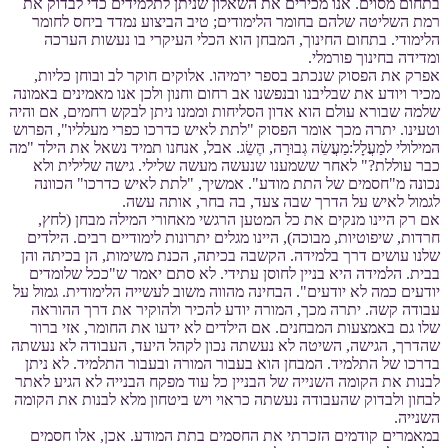
בתחום מסוים. אנו מכירים את השאלון שניתן לתלמידים כדי לבדוק את
רמת השליטה שלהם בחומר הלימודים; טיב הביצוע נמדד ביחס לחומר
הלימודי. בתחום החינוך, המבחן הוא הכלי העיקרי בו נעשות הערכה
ומדידה בחינוך פורמלי.
אפרק את הפסוק שנכתב בספר ירמיהו. אלוקים חוקר לב ובוחן כליות,
מכיר ויודע את שבליבנו ובנפשנו אב רחום וחנון ולכן אנו מאמינים באמונה
שלמה שבורא עולם הוא אדון הסליחות וממנו ניתן לבקש רחמים, אם והיה
וטעינו. יתרה מכך אומר הפסוק "לתת לאיש כדרכו כפרי מעלליו", הפרוש
המילולי למַעֲלָל:מַעֲשֵׂה גְבוּרָה, הֶשֵׂג. אבל, אנחנו תמיד נשאל את הילד "מה
כבר עוללת?" לאחר ששמענו שנעשה מעשה שלילי. גישה שלילית ולא
נכונה מ"חסמים של התת מודע". אמשיך, "לתת לאיש כדרכו" הכוונה
לגמול לאיש על הדרך שבה צעד, בה בחר, אותה עשה.
אם רק היינו מנקים את כל המטען הרגשי מאחורי המילה מבחן (לחץ,
חרדות, שיפוטיות, מבוכה), היינו מגלים יתרונות לימודיים רבים. הילדים
שלנו עושים דרך בלמידה. הקשבה בכיתה, הכנת משימות, הן בכיתה והן
בבית. הלמידה היא בניין לחוסן עתידי. לא סתם יאמר ש"ככל שלומדים
יודעים כמה לא יודעים". הבחינה מהווה משוב לעשייה הלימודית. גמול על
עבודה קשה. יתרה מכך, המורה יודע להכיר ולהוקיר את דרך ההוראה
שלו גם באמצעות המבחנים. אם הילדים לא ידעו את החומר, אזי ברור
שהדרך, הגישה, השיטה לא נעשתה נכון לקהל היעד, העבודה לא נעשתה
בדרכו של התלמיד. המבחן הוא בעבור המורה ובעבור התלמיד. לא ניתן
לבנות את הקומה השנייה של הבניין כל עוד מפקח הבנייה לא הגיע לאתר
לבחון ולבדוק שהעבודה נעשתה כראוי ויש ביטחון מלא לבנות את הקומה
השנייה.
במאמרים קודמים הזכרתי את החסמים בתת המודע. אכן, אלו חסמים