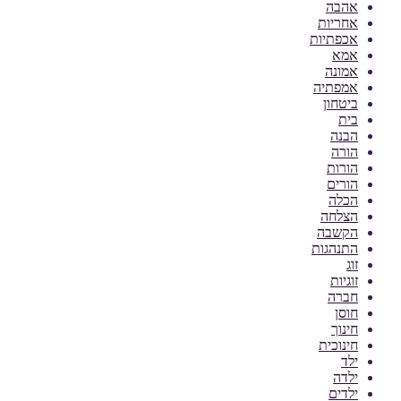
אהבה
אחריות
אכפתיות
אמא
אמונה
אמפתיה
ביטחון
בית
הבנה
הורה
הורות
הורים
הכלה
הצלחה
הקשבה
התנהגות
זוג
זוגיות
חברה
חוסן
חינוך
חינוכית
ילד
ילדה
ילדים