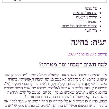
על עצמי
הרצאות/סדנאות
חוויות מהשטח
תוכניות רדיו
ספרים שכתבה דר' מרום
צור קשר
תגית:
בחינה
פורסם ב
28 בנובמבר 2023
למה חשוב המבחן ומה מטרתו?
אנו נמצאים בתקופה קשה מאוד. השאלה שעולה תמיד "מה המבחן הזה
שאנו עוברים?" אנו נתקלים לא פעם במושג "מבחן האנושות". בתורה
נאמר: "אֲנִ֧י יְהֹוָ֛ה חֹקֵ֥ר לֵ֖ב בֹּחֵ֣ן כְּלָי֑וֹת וְלָתֵ֤ת לְאִישׁ֙ כִּדְרָכָ֔ו כִּפְרִ֖י מַעֲלָלָֽיו (מ"ג
ירמיהו יז י). בוחן כליות הוא כינוי לאלוהים, שיודע מה אדם חושב ומרגיש
בתוכו. אנחנו מרגישים שאנחנו במבחן, כל יום וכמעט כל היום. תחושה
שמציפה דווקא כשעלינו להתנסות בהתמודדות עם אתגר?
מבחן, בחינה או מבדק הוא כלי מדידה או תהליך שיטתי שנועד לבחון את
טיב הידע או הביצוע וכישורים בתחום ולעיתים גם בוחנים אופי של אדם