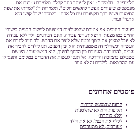
תלמידיי ה'. תלמיד ו' : "אין לי יותר פחד קהל". תלמידת ג': "גם אם
מפספסים שיעורים אפשר להגשים חלום". תלמידות ד': "למדתי את שפת
הסימנים ושיש דרך תקשורת עם כל אדם". "למדתי שכל קושי הוא
אתגר" ועוד.
כיועצת חינוכית אני אומרת שהפעילויות המוצעות ליישום הקניית כישורי
החיים כמו מצגות, הרצאות, דפי עבודה, אינם דבורניים. ילד ללא עבודה
לא יוכל למצוץ את הצוף ובטח שלא ליצר את הדבש. ילד חייב לחוות את
העשייה וכשהלמידה משמעותית הוא יבין ויפנים. תנו לילדים להכיר את
עצמם, להתמודד. העימות בין הדחף לחינוך, הוא המשמעותי. היו שם
בשבילם בתמיכה והדרכה, אל תנסו לעשות את הדברים במקומם ותפסיקו
עם ההרצאות. לילדים זה לא עוזר.
פוסטים אחרונים
הרווח שבמפגש הדורות
תקיפות היא לא שתלטנות
(ללא כותרת)
לקלף את הבצל, לא את הילד
מעורבים, לא מתערבים