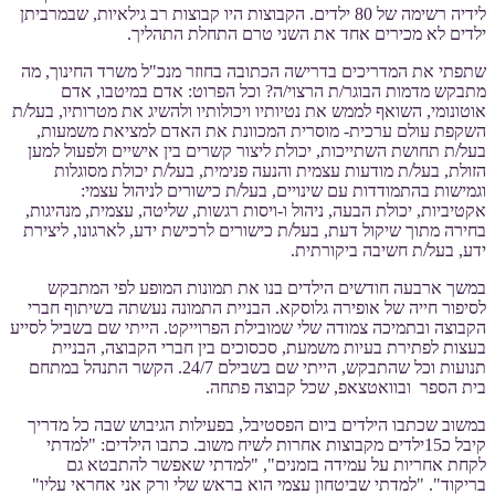
לידיה רשימה של 80 ילדים. הקבוצות היו קבוצות רב גילאיות, שבמרביתן
ילדים לא מכירים אחד את השני טרם התחלת התהליך.
שתפתי את המדריכים בדרישה הכתובה בחוזר מנכ"ל משרד החינוך, מה
מתבקש מדמות הבוגר/ת הרצוי/ה? וכל הפרוט: אדם במיטבו, אדם
אוטונומי, השואף לממש את נטיותיו ויכולותיו ולהשיג את מטרותיו, בעל/ת
השקפת עולם ערכית- מוסרית המכוונת את האדם למציאת משמעות,
בעל/ת תחושת השתייכות, יכולת ליצור קשרים בין אישיים ולפעול למען
הזולת, בעל/ת מודעות עצמית והנעה פנימית, בעל/ת יכולת מסוגלות
וגמישות בהתמודדות עם שינויים, בעל/ת כישורים לניהול עצמי:
אקטיביות, יכולת הבעה, ניהול ו-ויסות רגשות, שליטה, עצמית, מנהיגות,
בחירה מתוך שיקול דעת, בעל/ת כישורים לרכישת ידע, לארגונו, ליצירת
ידע, בעל/ת חשיבה ביקורתית.
במשך ארבעה חודשים הילדים בנו את תמונות המופע לפי המתבקש
לסיפור חייה של אופירה גלוסקא. הבניית התמונה נעשתה בשיתוף חברי
הקבוצה ובתמיכה צמודה שלי שמובילת הפרוייקט. הייתי שם בשביל לסייע
בעצות לפתירת בעיות משמעת, סכסוכים בין חברי הקבוצה, הבניית
תנועות וכל שהתבקש, הייתי שם בשבילם 24/7. הקשר התנהל במתחם
בית הספר ובוואטצאפ, שכל קבוצה פתחה.
במשוב שכתבו הילדים ביום הפסטיבל, בפעילות הגיבוש שבה כל מדריך
קיבל כ15ילדים מקבוצות אחרות לשיח משוב. כתבו הילדים: "למדתי
לקחת אחריות על עמידה בזמנים", "למדתי שאפשר להתבטא גם
בריקוד". "למדתי שביטחון עצמי הוא בראש שלי ורק אני אחראי עליו"