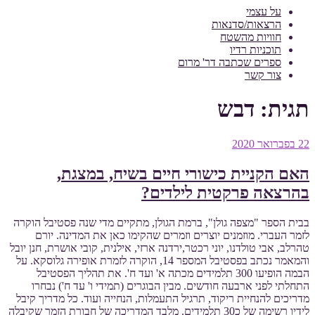
על עצמי
הרצאות/סדנאות
חוויות מהשטח
תוכניות רדיו
ספרים שכתבה דר' מרום
צור קשר
תגית:
דבש
פורסם
22 בפברואר 2020
ב
האם הקניית כישורי חיים בשיח, במצגת,
בהרצאה פרקטית לילדים?
בבית הספר "מצפה גולן", ברמת הגולן, מתקיים מדי שנה פסטיבל הוקרה
לזמר העברי. מוזמנים יוצרים וזמרים שהקימו כאן את המדינה. יורם
טהרלב, אבי טולדנו, יוני רכטר,ירדנה ארזי, אילנית, קובי אושרת, חנן יובל
והמאמר נכתב בפסטיבל המספר 14, הוקרה לזמרת אופירה גלוסקא. על
הבמה הופיעו 300 תלמידים מכתה א' ועד ח'. את תהליך הפסטיבל
התחלתי לפני ארבעה חודשים. מבין הבוגרים (תמידי ו' עד ח') נבחרו
מדריכים להנחיית ריקוד, תרגיל התעמלות, הנחייה ועוד. כל מדריך קיבל
לידיו רשימה של כ30 תלמידים. מלבד המדריכה של חבורת הזמר שקיבלה