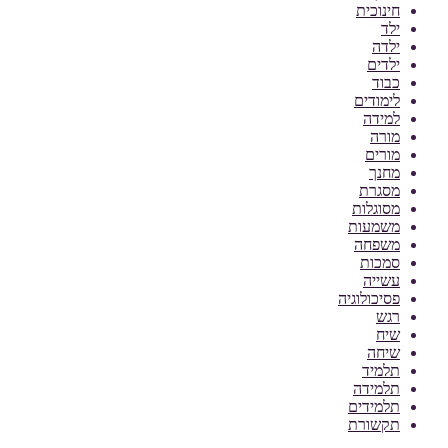
חינוכית
ילד
ילדה
ילדים
כבוד
לימודים
למידה
מורה
מורים
מחנך
מסגרת
מסוגלות
משמעות
משפחה
סמכות
עשייה
פסיכולוגיה
רגש
שיח
שיחה
תלמיד
תלמידה
תלמידים
תקשורת