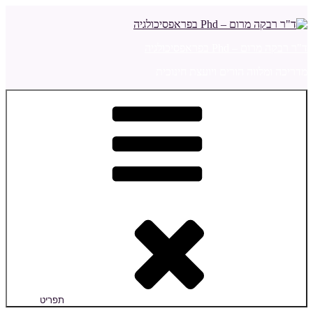
דילוג
לתוכן
ד"ר רבקה מרום – Phd בפראפסיכולגיה
מדריכה ומלווה הורים ויועצת חינוכית
תפריט