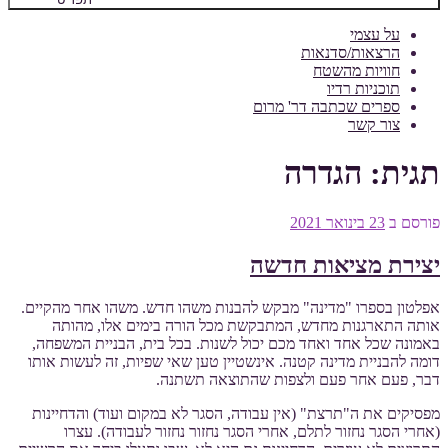
על עצמי
הרצאות/סדנאות
חוויות מהשטח
תוכניות רדיו
ספרים שכתבה דר' מרום
צור קשר
תגית:
הגדרה
פורסם ב
23 בינואר 2021
יצירת מציאות חדשה
אפלטון בספרו "מדינה" מבקש להבנות משהו חדש. משהו אחר מהקיים.
אותה התארגנות מחדש, המתבקשת מכל הורה בימים אלו, מהותה
באמונה שכל אחד ואחד מכם יכול לשנות. בכל בית, הבניית המשפחה,
דומה להבניית מדינה קטנה. אינשטיין טען שאי שפיות, זה לעשות אותו
דבר, פעם אחר פעם ולצפות שהתוצאה תשתנה.
מפסיקים את ה"תרצת" (אין עבודה, הסגר לא במקום ועוד) והדחיינות
(אחרי הסגר נחזור לתלם, אחרי הסגר נחזור נחזור לעבודה). עצרו