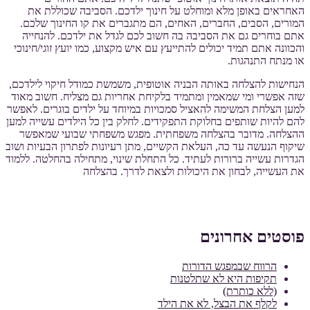
האחראים באופן מלא ומוחלט על חינוך ילדכם. הסביבה שכוללת את
המורים, הסבים, החברים, האחים, הם מתגברים את קו החינוך שלכם.
אתם בוחרים גם את הסביבה בה חשוב לכם לגדל את ילדכם. להנחייה
והכוונה אתם תמיד יכולים להתייעץ עם איש מקצוע, כמו יועץ זוגי/חינוכי
או מנתח התנהגות.
הנחישות להצלחה באותה הבניה אוטופית, משמשת כמודל חיקוי לילדכם,
שזה אפשרי ומי שמאמין ומתמיד בלקיחת אחריות גם מצליח. חשוב מאוד
למען הצלחת המשימה להאציל סמכויות במיוחד על ילדים בוגרים. לאפשר
להם להיות שותפים בחלוקת התפקידים. לחלק בין כל הילדים עשייה למען
ההצלחה. מדובר בהצלחה משפחתית. מפגש משפחתי שבועי שמאפשר
שיקוף הנעשה עד כה, העלאת הקשיים, מתן רעיונות לפתרון הבעיות ושוב
הגדרות עשייה ברורות לעתיד. כל התחלת שינוי, מתחילה בהחלטה. ללמוד
את העשייה, לבחון את היכולות ולצאת לדרך. בהצלחה
פוסטים אחרונים
הרווח שבמפגש הדורות
תקיפות היא לא שתלטנות
(ללא כותרת)
לקלף את הבצל, לא את הילד