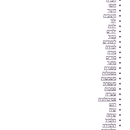
חוסן
חינוך
חינוכית
ילד
ילדה
ילדים
כבוד
לימודים
למידה
מורה
מורים
מחנך
מסגרת
מסוגלות
משמעות
משפחה
סמכות
עשייה
פסיכולוגיה
רגש
שיח
שיחה
תלמיד
תלמידה