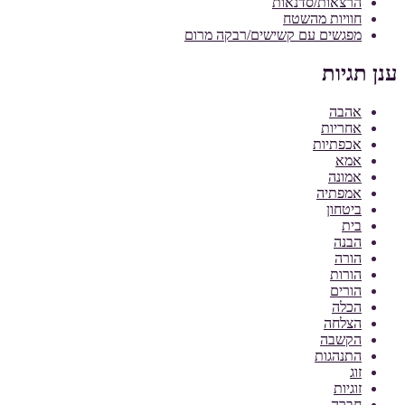
הרצאות/סדנאות
חוויות מהשטח
מפגשים עם קשישים/רבקה מרום
ענן תגיות
אהבה
אחריות
אכפתיות
אמא
אמונה
אמפתיה
ביטחון
בית
הבנה
הורה
הורות
הורים
הכלה
הצלחה
הקשבה
התנהגות
זוג
זוגיות
חברה