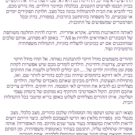
התרוצים לא עוזרים, הדחיינות גם היא לא. שבו ותעלו ביחד את הקשיים
בבית תכנסו לפרטים הקטנים, בכלכלה ובחינוך הילדים. מה נדרש מכם,
כדי להביא את הבית להתנהלות נכונה בכל מצב. חלוקת תפקידים יומיים
או שבועיים, כל משפחה בהתחשב בתרבות, במסורת, בדת ובכל
הפרמטרים שמשפיעים על התוכנית.
לאותה התארגנות מחדש, אקרא אחריות. חייבת להיות החלטה משותפת
של המבוגרים האחראים ולהיות All in"". באופן לא מפתיע, אותם שלבים
שמתוכננים אם יש בכוונתנו להצליח בזוגיות, התנהלות משפחתית
נורמטיבית ועוד.
ההורים משמשים מודל חיקוי להתנהגות נאותה. אל תהיו מודל חיקוי
לתרוצים, צדקנות ודחיינות. הילדים לומדים מכם שיש אפשרות לקחת
פסק זמן מלהיות ילדים של…, הם יכולים להחליט ולשנות את החוקים
בבית, ולאו דווקא בתחומים שיהיה נכון לכם כהורים לוותר שם. ואז,
מתחילות הצעקות, הילדים מבינים שאתם מאבדים שליטה. הילדים
מצליחים גם להביא את ההורים לאי הסכמה. היו חזקים. הילדים צריכים
אתכם חזקים. הקול האסרטיבי והתקיף בא ממקום של ביטחון עצמי
ושליטה, איתו ההורים מצליחים לשלוט באופן בריא ומיטבי בכל התנהלות
הבית.
מצאו רגע שקט ושקפו מה המסוגלות שלכם כהורים, מצב כלכלי, מצב
מנטלי כזוג (ספירת מלאי) ואז תרשו לעצמכם לחלום. כיצד הייתם רוצים
לראות ולהראות כמשפחה בעוד עשר שנים מהיום. מה האופוריה? אותה
אופוריה שתחלמו עליה, תתגשם בעתיד כאוטופיה משפחתית, ומן הסתם
תהיה תוצאת אותו חינוך אוטופי שתנחילו לילדכם. אתם ההורים