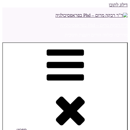
דילוג לתוכן
ד"ר רבקה מרום – Phd בפראפסיכולגיה
מדריכה ומלווה הורים ויועצת חינוכית
תפריט