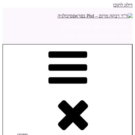
דילוג לתוכן
ד"ר רבקה מרום – Phd בפראפסיכולגיה
מדריכה ומלווה הורים ויועצת חינוכית
תפריט