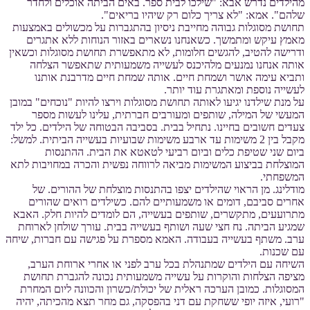
מהילדים נדרש אבא: "שילכו לבית ספר. באים הביתה אוכלים ולחדר
שלהם". אמא: "לא צריך כלום רק שיהיו בריאים".
תחושת מסוגלות גבוהה מחייבת ניסיון בהתגברות על מכשולים באמצעות
מאמץ עיקש ומתמשך. כשאנחנו נשארים באזור הנוחות ללא אתגרים
ודרישה להטיב, להגשים חלומות, לא מתאפשרת תחושת מסוגלות וכשאין
אותה אנחנו נמנעים מלהיכנס לעשייה משמעותית שתאפשר הצלחה
ותביא עימה אושר ושמחת חיים. אותה שמחת חיים מדרבנת אותנו
לעשייה נוספת ומאתגרת עוד יותר.
על מנת שילדנו יגיעו לאותה תחושת מסוגלות וירצו להיות "נוכחים" במובן
המעשי של המילה, שותפים ומעורבים חברתית, עלינו לעשות מספר
צעדים חשובים בחיינו. נתחיל בבית. בסביבה הבטוחה של הילדים. כל ילד
מקבל בין 2 משימות עד ארבע משימות שבועיות בעשייה הביתית. למשל:
ביום שני שטיפת כלים וביום רביעי לטאטא את הבית. ההתנסות
המוצלחת בביצוע המשימות מביאה לרווחה נפשית והכרה במחויבות לתא
המשפחתי.
מודלינג. מן הראוי שהילדים יצפו בהתנסות מוצלחת של ההורים. של
אחרים סביבם, דומים או משמעותיים להם. כשילדים רואים שהורים
מתרועעים, מתקשרים, שותפים בעשייה, הם לומדים להיות חלק. האבא
שמגיע הביתה. נח חצי שעה ושותף בעשייה בבית. עורך שולחן לארוחת
ערב. משתף בעשייה בעבודה. האמא מספרת על פגישה עם חברות, שיחה
עם שכנות.
השיחה עם הילדים שמתנהלת בכל ערב לפני או אחרי ארוחת הערב,
מציפה הצלחות והוקרות על עשייה משמעותית נכונה להגברת תחושת
המסוגלות. כמובן הערכה ראלית של יכולת/כשרון והכוונה ליום המחרת
"רועי, איזה יופי ששחקת עם דני בהפסקה, גם מחר תצא מהכיתה, יהיה