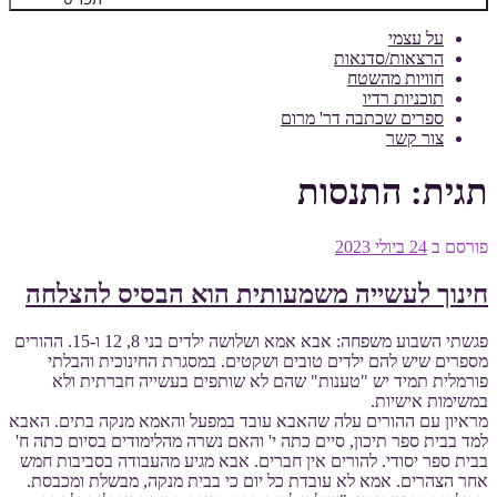
על עצמי
הרצאות/סדנאות
חוויות מהשטח
תוכניות רדיו
ספרים שכתבה דר' מרום
צור קשר
תגית:
התנסות
פורסם ב
24 ביולי 2023
חינוך לעשייה משמעותית הוא הבסיס להצלחה
פגשתי השבוע משפחה: אבא אמא ושלושה ילדים בני 8, 12 ו-15. ההורים
מספרים שיש להם ילדים טובים ושקטים. במסגרת החינוכית והבלתי
פורמלית תמיד יש "טענות" שהם לא שותפים בעשייה חברתית ולא
במשימות אישיות.
מראיון עם ההורים עלה שהאבא עובד במפעל והאמא מנקה בתים. האבא
למד בבית ספר תיכון, סיים כתה י' והאם נשרה מהלימודים בסיום כתה ח'
בבית ספר יסודי. להורים אין חברים. אבא מגיע מהעבודה בסביבות חמש
אחר הצהרים. אמא לא עובדת כל יום כי בבית מנקה, מבשלת ומכבסת.