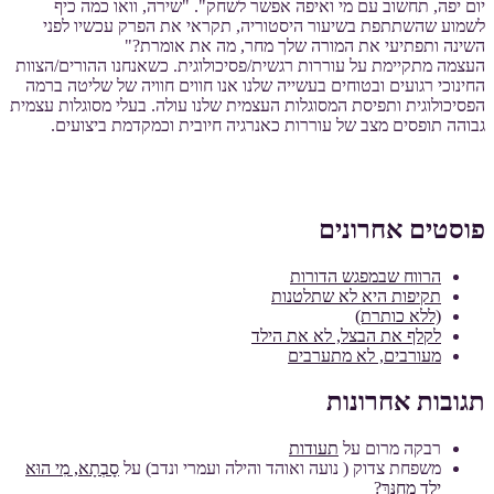
יום יפה, תחשוב עם מי ואיפה אפשר לשחק". "שירה, וואו כמה כיף
לשמוע שהשתתפת בשיעור היסטוריה, תקראי את הפרק עכשיו לפני
השינה ותפתיעי את המורה שלך מחר, מה את אומרת?"
העצמה מתקיימת על עוררות רגשית/פסיכולוגית. כשאנחנו ההורים/הצוות
החינוכי רגועים ובטוחים בעשייה שלנו אנו חווים חוויה של שליטה ברמה
הפסיכולוגית ותפיסת המסוגלות העצמית שלנו עולה. בעלי מסוגלות עצמית
גבוהה תופסים מצב של עוררות כאנרגיה חיובית וכמקדמת ביצועים.
פוסטים אחרונים
הרווח שבמפגש הדורות
תקיפות היא לא שתלטנות
(ללא כותרת)
לקלף את הבצל, לא את הילד
מעורבים, לא מתערבים
תגובות אחרונות
רבקה מרום
על
תעודות
משפחת צדוק ( נועה ואוהד והילה ועמרי ונדב)
על
סָבְתָא, מִי הוּא
יֶלֶד מְחֻנָּךְ?