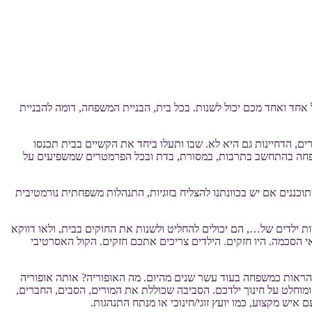
ד ואחד מכם יכול לשנות. בכל בית, הבניית המשפחה, דומה להבניית
רים, הדחיינות גם היא לא. שבו ותעלו ביחד את הקשיים בבית תכנסו
 משפחה בהתחשב בתרבות, במסורת, בדת ובכל הפרמטרים שמשפיעים על
רים האחראים ולהיות All in"". באופן לא מפתיע, אותם שלבים שמתוכננים אם יש בכוונתנו להצליח בזוגיות, התנהלות משפחתית נורמטיבית
ות ילדים של…, הם יכולים להחליט ולשנות את החוקים בבית, ולאו דווקא
י הסכמה. היו חזקים. הילדים צריכים אתכם חזקים. הקול האסרטיבי
להראות כמשפחה בעוד עשר שנים מהיום. מה האופוריה? אותה אופוריה
וחלט על חינוך ילדכם. הסביבה שכוללת את המורים, הסבים, החברים,
יש מקצוע, כמו יועץ זוגי/חינוכי או מנתח התנהגות.