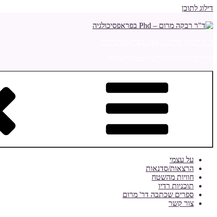
דילוג לתוכן
ד"ר רבקה מרום – Phd בפראפסיכולגיה
מדריכה ומלווה הורים ויועצת חינוכית
על עצמי
הרצאות/סדנאות
חוויות מהשטח
תוכניות רדיו
ספרים שכתבה דר' מרום
צור קשר