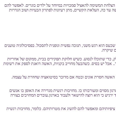
 הצלחת המשימה להאציל סמכויות במיוחד על ילדים בוגרים. לאפשר להם
עד כה, העלאת הקשיים, מתן רעיונות לפתרון הבעיות ושוב הגדרות
כעס הוא רגש משני, תגובה נפשית וגופנית לתסכול. בפסיכולוגיה טוענים
ם שיקרה.
, כדי שתוכלו לנסוע. כשיש חלוקת תפקידים בבית, ממקום של אחריות
עוד.. אבל יש בסיס. כשהבעל מחוייב בקניות, האשה דואגת לספק את רשימת
 האשה חסרת אונים ובטח אם מדובר בסיטואציה שחוזרת על עצמה.
גון מסוים ומעורבותו בו. מחויבות רגשית מגדירה את האופן בו אנשים
רגיש כי הוא רוצה להישאר ולעבוד בארגון.עובדים המחויבים בצורה
 ציפיותיהם ומאפשר להם להשיג את מטרותיהם. כלומר, מחויבות רגשית