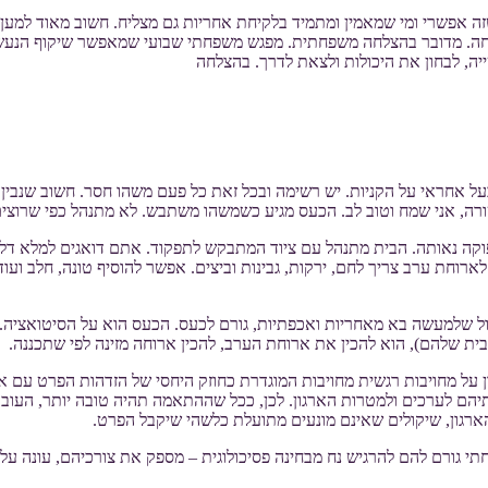
ה אפשרי ומי שמאמין ומתמיד בלקיחת אחריות גם מצליח. חשוב מאוד למען
לחה. מדובר בהצלחה משפחתית. מפגש משפחתי שבועי שמאפשר שיקוף הנעשה 
ה, לבחון את היכולות ולצאת לדרך. בהצלחה
ל אחראי על הקניות. יש רשימה ובכל זאת כל פעם משהו חסר. חשוב שנבין ש
שורה, אני שמח וטוב לב. הכעס מגיע כשמשהו משתבש. לא מתנהל כפי שרוצי
פוקה נאותה. הבית מתנהל עם ציוד המתבקש לתפקוד. אתם דואגים למלא דלק
 לארוחת ערב צריך לחם, ירקות, גבינות וביצים. אפשר להוסיף טונה, חלב ו
ל שלמעשה בא מאחריות ואכפתיות, גורם לכעס. הכעס הוא על הסיטואציה.
 שלהם), הוא להכין את ארוחת הערב, להכין ארוחה מזינה לפי שתכננה.
ון על מחויבות רגשית מחויבות המוגדרת כחוזק היחסי של הזדהות הפרט עם אר
ם לערכים ולמטרות הארגון. לכן, ככל שההתאמה תהיה טובה יותר, העובד י
ארגון, שיקולים שאינם מונעים מתועלת כלשהי שיקבל הפרט.
י גורם להם להרגיש נח מבחינה פסיכולוגית – מספק את צורכיהם, עונה על