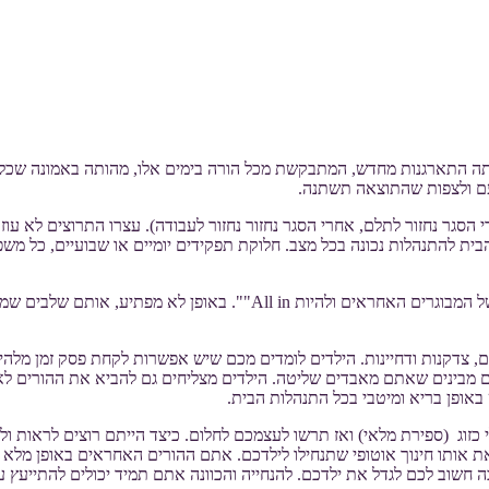
ה התארגנות מחדש, המתבקשת מכל הורה בימים אלו, מהותה באמונה שכל אח
פעם ולצפות שהתוצאה תשתנה.
הסגר נחזור לתלם, אחרי הסגר נחזור נחזור לעבודה). עצרו התרוצים לא עוז
הבית להתנהלות נכונה בכל מצב. חלוקת תפקידים יומיים או שבועיים, כל
לאותה התארגנות מחדש, אקרא אחריות. חייבת להיות החלטה משותפת של המבוג
ם, צדקנות ודחיינות. הילדים לומדים מכם שיש אפשרות לקחת פסק זמן מלהי
ים מבינים שאתם מאבדים שליטה. הילדים מצליחים גם להביא את ההורים לא
באופן בריא ומיטבי בכל התנהלות הבית.
 כזוג (ספירת מלאי) ואז תרשו לעצמכם לחלום. כיצד הייתם רוצים לראות ו
ותו חינוך אוטופי שתנחילו לילדכם. אתם ההורים האחראים באופן מלא ומ
וב לכם לגדל את ילדכם. להנחייה והכוונה אתם תמיד יכולים להתייעץ עם א