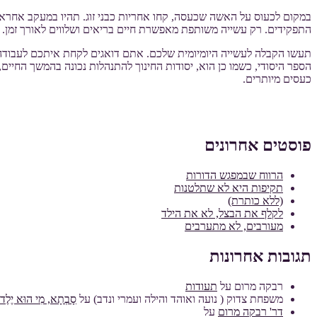
במקום לכעוס על האשה שכעסה, קחו אחריות כבני זוג. תהיו במעקב אחרא
התפקידים. רק עשייה משותפת מאפשרת חיים בריאים ושלווים לאורך זמן.
תעשו הקבלה לעשייה היומיומית שלכם. אתם דואגים לקחת איתכם לעבודה א
הספר היסודי, כשמו כן הוא, יסודות החינוך להתנהלות נכונה בהמשך החיים
כעסים מיותרים.
פוסטים אחרונים
הרווח שבמפגש הדורות
תקיפות היא לא שתלטנות
(ללא כותרת)
לקלף את הבצל, לא את הילד
מעורבים, לא מתערבים
תגובות אחרונות
רבקה מרום
על
תעודות
משפחת צדוק ( נועה ואוהד והילה ועמרי ונדב)
על
סָבְתָא, מִי הוּא יֶלֶד מ
דר' רבקה מרום
על