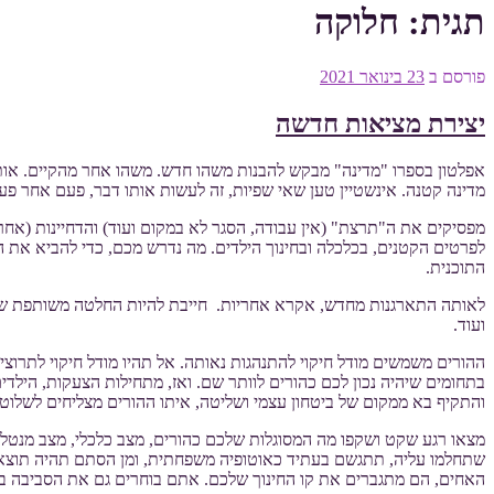
תגית:
חלוקה
פורסם ב
23 בינואר 2021
יצירת מציאות חדשה
אפלטון בספרו "מדינה" מבקש להבנות משהו חדש. משהו אחר מהקיים. אות
מדינה קטנה. אינשטיין טען שאי שפיות, זה לעשות אותו דבר, פעם אחר 
מפסיקים את ה"תרצת" (אין עבודה, הסגר לא במקום ועוד) והדחיינות (אחרי 
לפרטים הקטנים, בכלכלה ובחינוך הילדים. מה נדרש מכם, כדי להביא את 
התוכנית.
ועוד.
ההורים משמשים מודל חיקוי להתנהגות נאותה. אל תהיו מודל חיקוי לתרוצי
בתחומים שיהיה נכון לכם כהורים לוותר שם. ואז, מתחילות הצעקות, הילד
והתקיף בא ממקום של ביטחון עצמי ושליטה, איתו ההורים מצליחים לשלוט 
מצאו רגע שקט ושקפו מה המסוגלות שלכם כהורים, מצב כלכלי, מצב מנטלי
שתחלמו עליה, תתגשם בעתיד כאוטופיה משפחתית, ומן הסתם תהיה תוצאת א
האחים, הם מתגברים את קו החינוך שלכם. אתם בוחרים גם את הסביבה בה חש