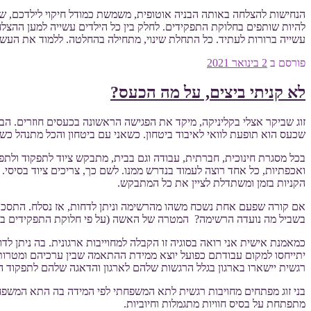
הנחישות להצלחה באותה הבניה אוטופית, משמשת כמודל חיקוי לילדכם, שז
להיות שותפים בחלוקת התפקידים. לחלק בין כל הילדים עשייה למען ההצ
עשייה ברורות לעתיד. כל התחלת שינוי, מתחילה בהחלטה. ללמוד את העשיי
פורסם ב
2 בינואר 2021
לא קניתי ביצים, על מה הכעס?
זוג שביקר אצלי בקליניקה, מיקד את הפגישה הראשונה בכעסים חוזרים. הבע
שכעס הוא תופעת לוואי לאיבוד ביטחון. כשאני עם ביטחון והכל מתנהל כ
בכל מסגרת חינוכית, חברתית, עבודה וגם בבית, מתבקש ציוד לתפקוד ולת
ואכפתיות, כל אחד רוצה לעמוד בנדרש ממנו. לשם כך, צריכים ציוד בסיסי.
הקניות בזמן ומשתדלת לציין את כל המתבקש.
אם קורה שפעם אחת נשכח משהו מהרשימה וניתן לדחות, אז נסלח. התסכו
בשביל מה נועדה הרשימה? המטרה של האשה (על פי חלוקת התפקידים בבית
כמאמנת אישית אני רואה בסוגיה זו הקבלה למחוייבות ארגונית. בה ניתן לד
יתייחסו למקום עבודתם כפועל יוצא ממידת ההתאמה שבין ערכיהם ומטרותיה
רגשית יישארו בארגון בגלל הרגשות שלהם לארגון והדאגה שלהם לתפקוד ה
בני זוג מפתחים מחויבות רגשית לתא המשפחתי לפי המידה בה התא המשפחת
מתפתחת על בסיס חוויות מתגמלות וחיוביות.