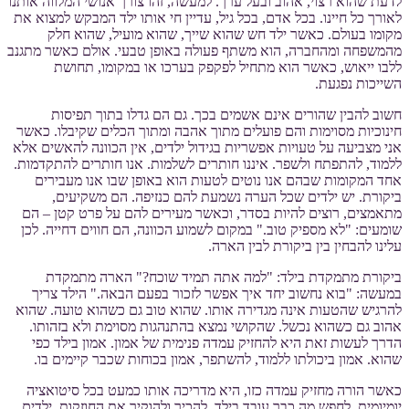
לדעת שהוא רצוי, אהוב ובעל ערך. למעשה, זהו צורך אנושי המלווה אותנו
לאורך כל חיינו. בכל אדם, בכל גיל, עדיין חי אותו ילד המבקש למצוא את
מקומו בעולם. כאשר ילד חש שהוא שייך, שהוא מועיל, שהוא חלק
מהמשפחה ומהחברה, הוא משתף פעולה באופן טבעי. אולם כאשר מתגנב
ללבו ייאוש, כאשר הוא מתחיל לפקפק בערכו או במקומו, תחושת
השייכות נפגעת.
חשוב להבין שהורים אינם אשמים בכך. גם הם גדלו בתוך תפיסות
חינוכיות מסוימות והם פועלים מתוך אהבה ומתוך הכלים שקיבלו. כאשר
אני מצביעה על טעויות אפשריות בגידול ילדים, אין הכוונה להאשים אלא
ללמוד, להתפתח ולשפר. איננו חותרים לשלמות. אנו חותרים להתקדמות.
אחד המקומות שבהם אנו נוטים לטעות הוא באופן שבו אנו מעבירים
ביקורת. יש ילדים שכל הערה נשמעת להם כנזיפה. הם משקיעים,
מתאמצים, רוצים להיות בסדר, וכאשר מעירים להם על פרט קטן – הם
שומעים: "לא מספיק טוב." במקום לשמוע הכוונה, הם חווים דחייה. לכן
עלינו להבחין בין ביקורת לבין הארה.
ביקורת מתמקדת בילד: "למה אתה תמיד שוכח?" הארה מתמקדת
במעשה: "בוא נחשוב יחד איך אפשר לזכור בפעם הבאה." הילד צריך
להרגיש שהטעות אינה מגדירה אותו. שהוא טוב גם כשהוא טועה. שהוא
אהוב גם כשהוא נכשל. שהקושי נמצא בהתנהגות מסוימת ולא בזהותו.
הדרך לעשות זאת היא להחזיק עמדה פנימית של אמון. אמון בילד כפי
שהוא. אמון ביכולתו ללמוד, להשתפר, אמון בכוחות שכבר קיימים בו.
כאשר הורה מחזיק עמדה כזו, היא מדריכה אותו כמעט בכל סיטואציה
יומיומית. לחפש מה כבר עובד בילד. להכיר ולהוקיר את החוזקות. ילדים