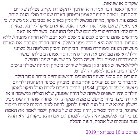
שקרים או שגיאות.
החינוך לאמר דבר אמת הוא החינוך לתקשורת נקייה, נטולת שקרים
והסתרות, מטרת החינוך לאמון וביטחון באדם שעומד מולי. הגנת היתר,
באמצעות השקר, מהווה מכשול להאמין באדם או בסביבה. אני משקר, כי
אני מאמין שאם אומר את האמת, אנזק או אדם שיקר לי יינזק. מאידך,
קיים לחץ חברתי/הורי לקיומם של נהלי התנהגות. כשהילד או האם
מרגישים שהם נדרשים לביצוע מושלם ללא רבב. ללא חריגה מהנוהל. ללא
טעויות. התחושה היא חרדה מפני כישלון. אותה חרדה מעכבת את האדם
מעשייה רגועה וממוקדת מטרה. הביקורת וניסיון השליטה על ביצועי
הילד/האישה מביאים את הילד להיות חסר אמונה ביכולתו וכושר
התמודדות עצמית מול עשייה בכלל. כך שחשוב שניתן תחושה
לילד/לאישה שאנחנו כאן בשביל שיחושו ביטחון ואמונה שכולנו עושים
למען הטוב והנכון למשפחה ולפרט.
ההורים הם סוכני השינוי החשובים והמשמעותיים ביותר עבור הילד
ומתברר כי הם גם יעילים יותר באופן מובהק בשינוי התנהגות ילדיהם
מאשר מטפל זר (קזדין, 1984). הורים חייבים להיות מודל חיקוי לאמון.
הילדים יהיו חשופים לשיחה של הורה שטעה, שלא הצליח במשימה זו או
אחרת וכיצד ביחד מחפשים מוצא למקרה. ילד שחווה שההורה שלו מכיל
כישלון ונמצא שם על מנת לסייע ולתקן, להיות לעזר במקום להיות במקום
שיפוטי, ביקורתי ומאיים, יהיה במקום של ביטחון וילמד לאמר את האמת
גם בידיעה שלשומע יהיה קשה לשמוע וגם אם תהא ביקורת, היא תהא
בונה וממקום של אהבה, רעות והכלה.
פורסם ב
16 בפברואר 2019