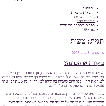
על עצמי
הרצאות/סדנאות
חוויות מהשטח
תוכניות רדיו
ספרים שכתבה דר' מרום
צור קשר
תגית:
טעות
פורסם ב
21 ביוני 2026
ביקורת או הכוונה?
יש ילדים שגדלים והופכים למבוגרים מצליחים, אך בתוכם עדיין חי ילד
קטן שכל ביקורת נשמעת לו כנזיפה. אולי משום כך מוטלת עלינו האחריות
ללמד את ילדינו כבר היום להבחין בין תיקון לבין דחייה, בין טעות לבין ערך
עצמי. זו מתנה שתלווה אותם כל חייהם.
כולנו רוצים לגדל ילדים חזקים, בטוחים בעצמם ובעלי חוסן נפשי. רוצים
שילדינו ידעו להתמודד עם אכזבות, עם טעויות ועם ביקורת. אחד
הצרכים העמוקים ביותר של כל ילד הוא תחושת השייכות. הילד רוצה