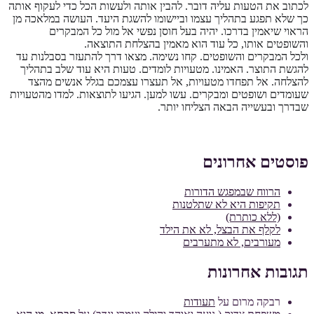
לכתוב את הטעות עליה דובר. להבין אותה ולעשות הכל כדי לעקוף אותה
כך שלא תפגע בתהליך עצמו וביישומו להשגת היעד. העושה במלאכה מן
הראוי שיאמין בדרכו. יהיה בעל חוסן נפשי אל מול כל המבקרים
והשופטים אותו, כל עוד הוא מאמין בהצלחת התוצאה.
ולכל המבקרים והשופטים. קחו נשימה. מצאו דרך להתעזר בסבלנות עד
להגשת התוצר. האמינו. מטעויות לומדים. טעות היא עוד שלב בתהליך
להצלחה. אל תפחדו מטעויות, אל תעצרו עצמכם בגלל אנשים מהצד
שעומדים ושופטים ומבקרים. עשו למען. הגיעו לתוצאות. למדו מהטעויות
שבדרך ובעשייה הבאה הצליחו יותר.
פוסטים אחרונים
הרווח שבמפגש הדורות
תקיפות היא לא שתלטנות
(ללא כותרת)
לקלף את הבצל, לא את הילד
מעורבים, לא מתערבים
תגובות אחרונות
רבקה מרום
על
תעודות