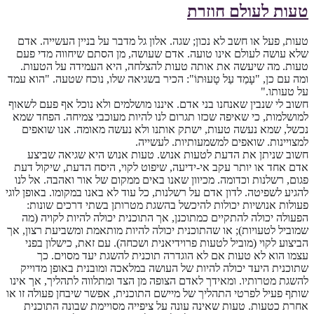
טעות לעולם חוזרת
טעות, פעל או חשב לא נכון; שגה. אלון גל מדבר על בניין העשייה. אדם
שלא עושה לעולם אינו טועה. אדם שעושה, מן הסתם שיחווה מדי פעם
טעות. מה שיעשה את אותה טעות להצלחה, היא העמידה על הטעות.
ומה עם כן, "עָמַד עַל טָעוּתוֹ": הכיר בשגיאה שלו, נוכח שטעה. "הוא עמד
על טעותו."
חשוב לי שנבין שאנחנו בני אדם. איננו מושלמים ולא נוכל אף פעם לשאוף
למושלמות, כי שאיפה שכזו תגרום לנו להיות מעוכבי צמיחה. הפחד שמא
נכשל, שמא נעשה טעות, ישתק אותנו ולא נעשה מאומה. אנו שואפים
למצויינות. שואפים למשמעותיות. לעשייה.
חשוב שניתן את הדעת לטעות אנוש. טעות אנוש היא שגיאה שביצע
אדם אחד או יותר עקב אי-ידיעה, שיפוט לקוי, היסח הדעת, שיקול דעת
פגום, רשלנות וכדומה. מכיוון שאנו באים ממקום של אור ואהבה. אל לנו
להגיע לשפיטה. לדון אדם על רשלנות, כל עוד לא באנו במקומו. באופן לוגי
פעולות אנושיות יכולות להיכשל בהשגת מטרותן בשתי דרכים שונות:
הפעולה יכולה להתקיים כמתוכנן, אך התוכנית יכולה להיות לקויה (מה
שמוביל לטעויות); או שהתוכנית יכולה להיות מותאמת ומשביעת רצון, אך
הביצוע לקוי (מוביל לטעות פרוידיאנית ושכחה). עם זאת, כישלון בפני
עצמו הוא לא טעות אם לא הוגדרה תוכנית להשגת יעד מסוים. כך
שתוכנית היעד יכולה להיות של העושה במלאכה ומובנית באופן מדוייק
להשגת מטרותיו. ומאידך לאדם הצופה מן הצד ומתלווה לתהליך, אך אינו
שותף פעיל לפרטי התהליך של מיישם התוכנית, אפשר שיבחן פעולה זו או
אחרת כטעות. טעות שאינה עונה על ציפייה מסויימת שבונה התוכנית