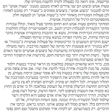
ומיישמה, אינו רואה בה כפעולה לקויה להשגת מטרתו שלו.
טעות אנוש וביצוע הם שני צדדים לאותו מטבע: מנגנוני "טעות אנוש" הם
זהים למנגנוני "ביצוע אנוש"; ביצועים מסווגים כ"טעות" רק במבט לאחור:
לכן פעולות המוגדרות מאוחר יותר כ"טעות אנוש" הן למעשה חלק
מהספקטרום הרגיל של התנהגות אנושית.
המחקר בתחום טעות אנוש הוא תחום מחקר פעיל מאוד, וכולל עבודות
מחקר הקשורות למגבלות זיכרון וקשב, וכן לאסטרטגיית קבלת החלטות
והתנהגויות הכרתיות אחרות. נושא אי ההבנות בתקשורת אנושית נחקר
בניתוח שיחות, וכן נחקרו הפרות בנושא עקרון שיתוף הפעולה.
ישנם חוקרים הטוענים כי הדיכוטומיה של פעולות אנושיות כ"נכונות" או
"לא נכונות" היא פשטנות יתר מזיקה של תופעה מורכבת. גישה מועילה
יותר יכולה להיות התמקדות בהשתנות של ביצועים אנושיים וכיצד האדם
פועל . גישות חדשות יותר כמו הנדסת חוסן, מדגישות את התפקיד החיובי
של האדם במערכות מורכבות.
מכן, ברור הוא שהאדם העוסק במלאכה מן הראוי שיכיר בטעות וילמד
ממנה, על מנת להבנות אחרת בכדי להשיג את יעדו. אם אדם צופה מגיע
ומשקף טעות שלו נראית כטעות (זה לא אומר שאכן קיימת טעות), מן
הראוי להיות בחוסן ולהדגיש את התפקיד החיובי במערכת המורכבת של
תהליך העשייה. לכל דילמה יש פתרון. לעיתים הפתרון לא צץ ברגע,
לעיתים תחושת הכישלון פוקדת על העוסק במלאכה ולו כי אדם מן החוץ
בא ומטיח את הטעות כשיפוט לקוי, היסח הדעת, שיקול דעת פגום,
רשלנות. הדרך התקשורתית של אותו אדם שופט היא הלקויה ורצוי
שילמד לנהל תקשורת נקייה ונכונה. בזמן הטחת הביקורת, אל לנו
להתייחס כלל. האדם ממול לא שומע אותנו. הנהנו בראש. וכתבו את
הדברים. רק כשנרגעתם. יש לקחת אויר וממקום מושכל ועם חוסן נפשי