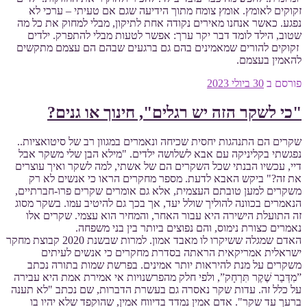
זקוקים לאומץ. אומץ צומח מתוך הידיעה שגם אם טעיתי – ערכי לא
נפגע. כאשר אנחנו מאירים נקודה אחת לתיקון, מבלי למחוק את כל מה
שטוב, הילד לומד דבר יקר ערך: אפשר לטעות מבלי להתפרק. ילדים
זקוקים להורים שמאמינים בהם גם ברגעים שבהם הם עצמם מתקשים
להאמין בעצמם.
פורסם ב
30 ביולי 2023
"כי לשקר הזה יש רגלים", חינוך או גנים?
שקרים הם התנהגות יחסית שכיחה ונאמרים במגוון רב של סיטואציות..
נפגשתי בקליניקה עם אבא לשלושה ילדים. "מילא הבן שלי משקר אבל
דיי, עכשיו הבנתי שכל השקרים הם של אשתי, למה לשקר ואיך עוצרים
את זה?" ביקש האבא לדעת. מספר מחקרים הראו כי אנשים לא רק
משקרים למען טובתם העצמית, אלא גם אומרים שקרים פרו-חברתיים,
הנאמרים בכוונה להוליך שולל יעד, אך בכך גם להיטיב עמו. בשקר מסוג
זה התועלת הישירה היא עבור האחר, והמחיר הוא עצמי. שקרים אלו
נאמרים כצורת נימוס, והם נפוצים ביותר בין בני משפחה.
האדם שמגלה ששיקרו לו מאבד אמון. למרות שבשנת 2020 קבוצת מחקר
ישראלית אמריקאית הראתה בסדרת מחקרים כי אנשים לעיתים
משקרים על מנת להיראות יותר אמינים. בפרשת שמות בתורה נכתב
”מִדְּבַר שֶׁקֶר תִּרְחָק”, ולפי חלק מהפרשנויות אי אמירת אמת היא עבירה
על כלל זה. עדות שקר נאסרה גם בעשרת הדברות, שם נכתב "לא תענה
ברעך עד שקר". אדם אמין נמדד בדיווח אמין, שהוקפד שלא יהיו בו