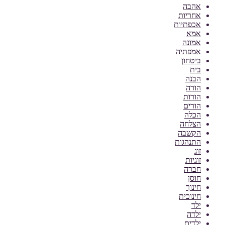
אהבה
אחריות
אכפתיות
אמא
אמונה
אמפתיה
ביטחון
בית
הבנה
הורה
הורות
הורים
הכלה
הצלחה
הקשבה
התנהגות
זוג
זוגיות
חברה
חוסן
חינוך
חינוכית
ילד
ילדה
ילדים