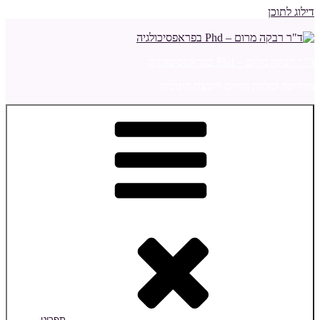
דילוג לתוכן
ד"ר רבקה מרום – Phd בפראפסיכולגיה
מדריכה ומלווה הורים ויועצת חינוכית
תפריט