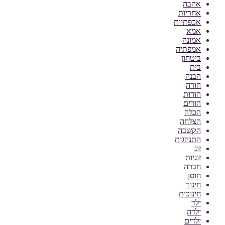
אהבה
אחריות
אכפתיות
אמא
אמונה
אמפתיה
ביטחון
בית
הבנה
הורה
הורות
הורים
הכלה
הצלחה
הקשבה
התנהגות
זוג
זוגיות
חברה
חוסן
חינוך
חינוכית
ילד
ילדה
ילדים