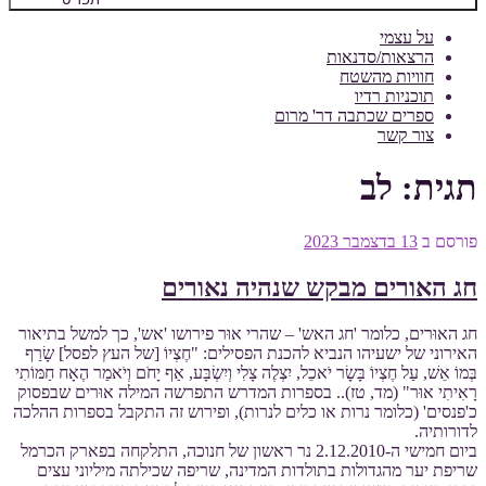
על עצמי
הרצאות/סדנאות
חוויות מהשטח
תוכניות רדיו
ספרים שכתבה דר' מרום
צור קשר
תגית:
לב
פורסם ב
13 בדצמבר 2023
חג האורים מבקש שנהיה נאורים
חג האוּרים, כלומר 'חג האש' – שהרי אוּר פירושו 'אש', כך למשל בתיאור
האירוני של ישעיהו הנביא להכנת הפסילים: "חֶצְיוֹ [של העץ לפסל] שָׂרַף
בְּמוֹ אֵשׁ, עַל חֶצְיוֹ בָּשָׂר יֹאכֵל, יִצְלֶה צָלִי וְיִשְׂבָּע, אַף יָחֹם וְיֹאמַר הֶאָח חַמּוֹתִי
רָאִיתִי אוּר" (מד, טז).. בספרות המדרש התפרשה המילה אוּרים שבפסוק
כ'פנסים' (כלומר נרות או כלים לנרות), ופירוש זה התקבל בספרות ההלכה
לדורותיה.
ביום חמישי ה-2.12.2010 נר ראשון של חנוכה, התלקחה בפארק הכרמל
שריפת יער מהגדולות בתולדות המדינה, שריפה שכילתה מיליוני עצים