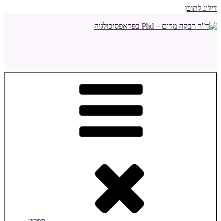
דילוג לתוכן
ד"ר רבקה מרום – Phd בפראפסיכולגיה
מדריכה ומלווה הורים ויועצת חינוכית
תפריט