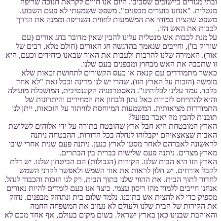
ובתי מגורים ביישובים שסביבו. היום אנו חווים לקראת חנוכה שריפה
מנטלית. "אנחנו בוערים מבפנים", משפט ששמעתי לא פעם השבוע.
משפט שהצית במוחי את המשמעות לחווית השריפה וממנה את הדרך
לכבות את האש הזו.
על מנת לכבות אש מנטלית עלינו להבין שאין מדובר בחג אורים (עם
שורוק בו'), וחייבים שנאמר בהדגשה חג האורים (חולם מלא, רבים של
אור). האמירה שלנו להרבות ולעבות את האור שבאנו כיחידים וכעם, היא
זו שתכבה את האש מבחוץ ומבפנים בעם שלנו.
כאשר מתמודדים עם קנאה או כעס הקשורים לתחושת זכאות שלא
מומשה (הזכות על הארץ הזו), שהרי יש לנו מדינה ובכל זאת "לא אחד
בלבד, עמד עלינו לכלותינו". האסטרטגיה הקוגנטיבית, המושכלת מועילה
והיא להתייחס לזכויות כאל נתון ולבחון את המחירים והיתרונות של
התמודדות מציאותית. המשמעות המיוחסת לוויתור על הזכאות, ייתן לנו
תובנות להבין מה יאבד בפועל?
הארץ המובטחת היא חבל ארץ שהובטח בתורה על ידי אלוהים לשלושת
האבות שצאצאיהם יקבלוהו לנחלה בכל הדורות. ההבטחה ניתנה
לראשונה לאברהם לאחר מסעו לארץ כנען. ניתנה פעם שנית אחרי שובו
מארץ מצרים. ניתנה פעם שלישית בברית בין הבתרים.
הארץ הזו היא הבית שלנו. הקירות (הגבולות) הם הביטחון שלנו. יש דלת
לקבל אורחים. יש חלון לראות את אור השמש ולאפשר לקרני השמש
לחדור לתוך הבית. את ההווי שלנו בתוך הבית, רק לנו הזכות והכבוד לנהל.
אנחנו חייבים ללמוד מהו ריסון עצמי. כיצד אנו כעם לומדים להיות נאורים
מספיק כדי לא להצית אש בתוכנו. נלמד שלום בית ונתחזק מבפנים. נחזק
את הקירות של הבית שלנו ולעולם לא נעזוב את המשפחה החמה
והאוהבת שבנינו כאן בארץ ישראל. בשום מקום בעולם, אף אחד מכם לא