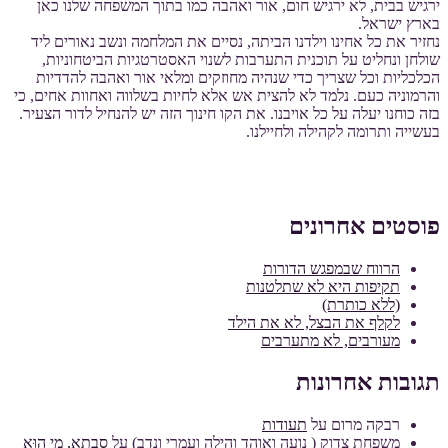
ירגיש בבית, לא ירגיש חום, אור ואהבה כמו בתוך המשפחה שלנו כאן
בארץ ישראל.
נחזיר את כל אחינו וילדנו הביתה, נסיים את המלחמה ונשב נאורים ליד
שולחן ונחליט על תוכנית התערבות לשנוי האסטרטגיות הביטחוניות,
הכלכליות וכל שצריך כדי שנהיה מחוזקים ומלאי אור ואהבה להדדיות
והרמוניה כעם. נלמד לא להצית אש אלא לחיות בשלווה ואחוות אחים, כי
בזה כוחנו יעלה על כל אויבנו. את הקו חינוך הזה יש להנחיל לדור הצעיר.
בעשייה ותרומה לקהילה ולחיילנו.
פוסטים אחרונים
הרווח שבמפגש הדורות
תקיפות היא לא שתלטנות
(ללא כותרת)
לקלף את הבצל, לא את הילד
מעורבים, לא מתערבים
תגובות אחרונות
רבקה מרום
על
תעודות
משפחת צדוק ( נועה ואוהד והילה ועמרי ונדב)
על
סָבְתָא, מִי הוּא