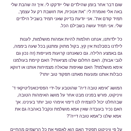
שום דבר אחר בזמן שהילדים שלי יזדקקו לי. איך זה שהבת שלי
באה אלי ואומרת לי: "את אנוכית, את חושבת רק על עצמך,
תמיד קודם את". אני יודעת בדיוק שאני תמיד בשביל הילדים
שלי. אני תמיד עושה בשבילם הכל.
כל ילדותנו, אנחנו חולמות להיות אמהות מושלמות, לענות
לילדנו בסבלנות אין קץ, בקול מתוק ומתנגן בכל שעה ביממה,
גם באמצע הלילה. גם כשאנחנו קרועות מעייפות (זה נכון גם
לגבי אבות). האם החלום שלנו מציאותי? האם קיימת בעולמנו
אימא מושלמת? האם שאיפות שכאלה מצמיחות אותנו או דווקא
כובלות אותנו ומונעות מאתנו תפקוד טוב יותר?
המושג "אימא טובה דיה" שהוטבע על-ידי הפסיכואנליטיקאי ד'
וויניקוט, פורש בפנינו מבט אחר על מושג האימהות הטובה,
שבהחלט יכול להצמיח לנו דימוי אימהי טוב יותר בעינינו. אך
האם נכיר בעובדה שאין אמא מושלמת ונקבל באהבה גם את
אמא שלנו כ"אמא טובה דייה"?
על פי וויניקוט תפקיד האם הוא לאסוף את כל הרשמים מהחיים