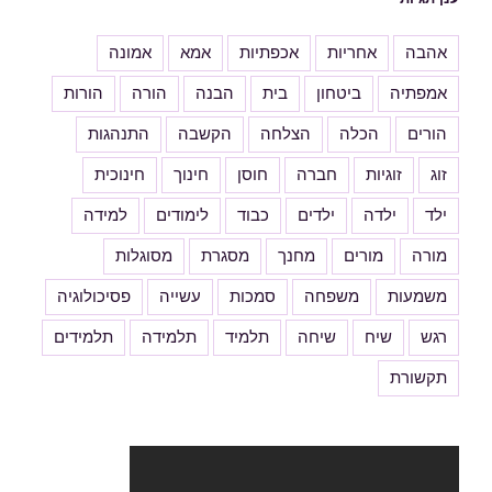
אהבה
אחריות
אכפתיות
אמא
אמונה
אמפתיה
ביטחון
בית
הבנה
הורה
הורות
הורים
הכלה
הצלחה
הקשבה
התנהגות
זוג
זוגיות
חברה
חוסן
חינוך
חינוכית
ילד
ילדה
ילדים
כבוד
לימודים
למידה
מורה
מורים
מחנך
מסגרת
מסוגלות
משמעות
משפחה
סמכות
עשייה
פסיכולוגיה
רגש
שיח
שיחה
תלמיד
תלמידה
תלמידים
תקשורת