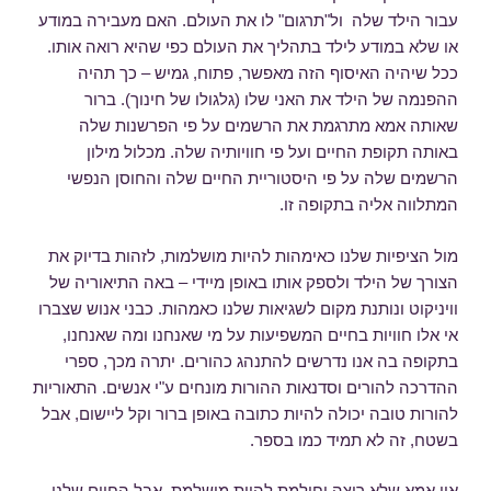
עבור הילד שלה ול"תרגום" לו את העולם. האם מעבירה במודע
או שלא במודע לילד בתהליך את העולם כפי שהיא רואה אותו.
ככל שיהיה האיסוף הזה מאפשר, פתוח, גמיש – כך תהיה
ההפנמה של הילד את האני שלו (גלגולו של חינוך). ברור
שאותה אמא מתרגמת את הרשמים על פי הפרשנות שלה
באותה תקופת החיים ועל פי חוויותיה שלה. מכלול מילון
הרשמים שלה על פי היסטוריית החיים שלה והחוסן הנפשי
המתלווה אליה בתקופה זו.
מול הציפיות שלנו כאימהות להיות מושלמות, לזהות בדיוק את
הצורך של הילד ולספק אותו באופן מיידי – באה התיאוריה של
וויניקוט ונותנת מקום לשגיאות שלנו כאמהות. כבני אנוש שצברו
אי אלו חוויות בחיים המשפיעות על מי שאנחנו ומה שאנחנו,
בתקופה בה אנו נדרשים להתנהג כהורים. יתרה מכך, ספרי
ההדרכה להורים וסדנאות ההורות מונחים ע"י אנשים. התאוריות
להורות טובה יכולה להיות כתובה באופן ברור וקל ליישום, אבל
בשטח, זה לא תמיד כמו בספר.
אין אמא שלא רוצה וחולמת להיות מושלמת. אבל החיים שלנו