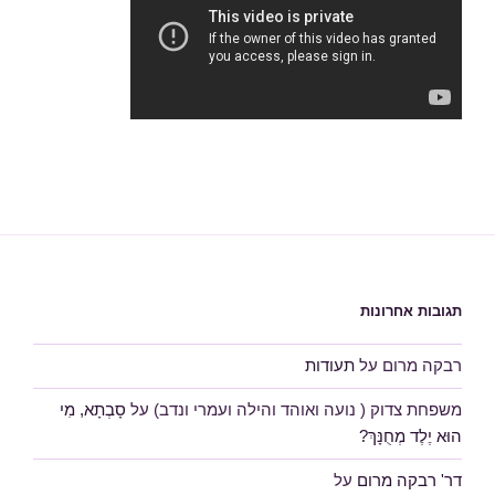
תגובות אחרונות
רבקה מרום
על
תעודות
משפחת צדוק ( נועה ואוהד והילה ועמרי ונדב)
על
סָבְתָא, מִי
הוּא יֶלֶד מְחֻנָּךְ?
דר' רבקה מרום
על