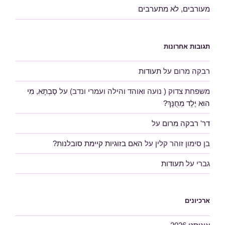
מעורבים, לא מתערבים
תגובות אחרונות
רבקה מרום
על
תעודות
משפחת צדוק ( נועה ואוהד והילה ועמרי ונדב)
על
סָבְתָא, מִי
הוּא יֶלֶד מְחֻנָּךְ?
דר' רבקה מרום
על
בן סימון זוהר קלין
על
האם בזוגיות קיימת סובלנות?
גברי
על
תעודות
ארכיונים