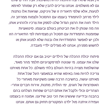
גם לא מושלמים. אנחנו צריכים להבין שלא רק שמותר לאימא
לטעות, אלא שלפי תיאוריה זו של וויניקוט, שגיאות אלו נותנות
לילד מרחב להתמודד בעצמו עם התסכול ולצמוח ממרחב זה.
הילד חווה את הרצון הגדול שלנו לספק את צרכיו ולהרגיע אותו,
וזה מה שנותן לו את הביטחון בעולם ובעצמו. סיטואציות
שמזמנות התמודדות עם תסכול הן מצמיחות לפי התיאוריה הזו
ולכן יש לאפשר התמודדויות אלו ובטח שלא למנוע אותן או
לחשוש מפניהן. אנחנו לא מגדלים ילדיי מעבדה.
פיתוח יכולת ההכלה של הילדים ייטיב גם אם יכולת ההכלה
שלנו את עצמנו. מי שנוטה לפרפקציוניזם תלמד מהר מאוד,
שהשלמות מצויה בהיות העולם בלתי משולם. כל אחת מאיתנו
צריכה להיות גאה באימא שהיא ובמאמצי העל שכל אחת
מאיתנו עושה, בחשיבה הרבה שאנו משקיעות מאחורי כל
האופרציות של חוגים, ימי הולדת, מתנות, אירוח חברים אחרי-
הצהריים וכולי ולקבל את אותם דברים שפחות הצלחנו בהם
בהבנה ובידיעה שעשינו את הכי טוב שידענו. אמונה זו בעצמנו
ועמידה איתנה מול ילדנו המקטרים תחזק גם אותם. אנחנו