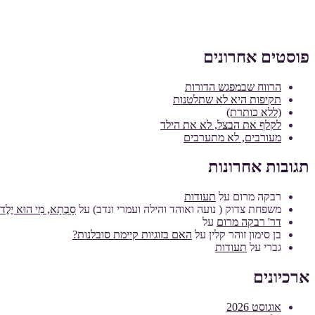
פוסטים אחרונים
הרווח שבמפגש הדורות
תקיפות היא לא שתלטנות
(ללא כותרת)
לקלף את הבצל, לא את הילד
מעורבים, לא מתערבים
תגובות אחרונות
רבקה מרום
על
תעודות
משפחת צדוק ( נועה ואוהד והילה ועמרי ונדב)
על
סָבְתָא, מִי הוּא יֶלֶד מ
דר' רבקה מרום
על
בן סימון זוהר קלין
על
האם בזוגיות קיימת סובלנות?
גברי
על
תעודות
ארכיונים
אוגוסט 2026