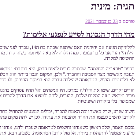
תגית:
מינית
פורסם ב
23 בנובמבר 2021
מהי הדרך הנכונה לסייע לנפגעי אלימות?
לקליניקה הגיעה אם יח
הילדה? והרי אני כל כך פגועה, למה הילדה לא באה ושיתפה כשזה קרה, מ
החשיפה למקרה.
בספר "טראומה והחלמה" שכתבה ג'ודית לואיס הרמן, היא כותבת: "טראומה
תגובה מאשימה מצד הסביבה והחברה." ולכן, המקום הנכון ביותר הוא הכל
לא רלוונטים. הרגש, הטראומה שהילדה עברה הוא המוקד. החיבוק, ולו כדי ל
הורים יקרים, שימו את הילד/ה במרכז. היו אמפתים ואל תהיו עסוקים בהג
מריר ומיואש." וזה המקום שלכם, ההורים, לחזק ולמצוא את הדרך להרים 
שמסופר, בלי ביקורת ושיפוטיות.
חשוב שנדע, שרק כאשר זוכה האמת להכרה, יכולים הנפגעים להתחיל בתה
לקורבן להשיב לעצמו את ההווה ולהבנות את עתידו. לכן יש לתת מקום פ
נסכם ונאמר, שלב ראשון כשאנחנו נחשפים לטראומה שעברו ילדנו, אנחנו חי
סיוע מהמטפל להתנהלות ביתית אל מול קורבן הטראומה. בשבוע הבא, אתן את