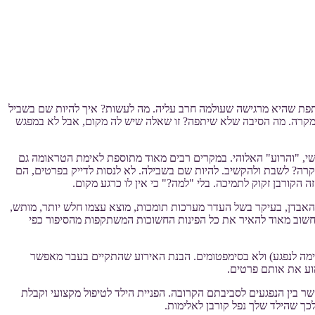
יטה לשתף אותה. האם משתפת שהיא מרגישה שעולמה חרב עליה. מה לעשות? איך להיות שם בשביל
 המקרה. מה הסיבה שלא שיתפה? זו שאלה שיש לה מקום, אבל לא במפגש
שי, "והרוע" האלוהי. במקרים רבים מאוד מתוספת לאימת הטראומה גם
קרה? לשבת ולהקשיב. להיות שם בשבילה. לא לנסות לדייק בפרטים, הם
 הקורבן זקוק לתמיכה. בלי "למה?" כי אין לו כרגע מקום.
י האבדן, בעיקר בשל העדר מערכות תומכות, מוצא עצמו חלש יותר, מותש,
 חשוב מאוד להאיר את כל הפינות החשוכות המשתקפות מהסיפור כפי
ימה לנפגע) ולא בסימפטומים. הבנת האירוע שהתקיים בעבר מאפשר
וע את אותם פרטים.
שר בין הנפגעים לסביבתם הקרובה. הפניית הילד לטיפול מקצועי וקבלת
כך שהילד שלך נפל קורבן לאלימות.