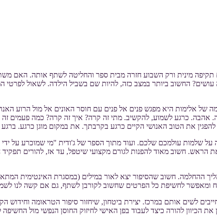
ידנית האם שיתפה שבתה בת ה14, עברה לפני שנים תקיפה מינית ורק השבוע חזרה מבית ספר והחל
ה עושים? החשוב ביותר במצב כזה, להיות שם בשביל הילדה. לשאול לפרטי
 של אלימות היא מפגש פנים אל פנים עם חוסר האונים אל מול הרוע האנו
ה. אהבה. כרגע לשמוע, להקשיב. מתי זה קרה? איך זה קרה? כמה פעמים זה 
הפגין את הטוב האנושי הקיים כרגע בקרבתך. את במקום מוגן כרגע. ברגע זה
נה על שלמות עולמכם שלכם. ועוד מתוך הספר של ג'ודית "מי שמוכרע על יד
את הראש. חשוב מאוד להפנות לגורם מקצועי שיטפל, עד אז, להורים תפקיד
ליך ההחלמה. חשוב שהסיפור יצא לאור במילים (במסגרת האינטימית המתא
תוח ומאפשר לחשיפת כל הפרטים שחשוב לקורבן לשתף, גם אם קשה לנו לשמ
יבים לשים אותם במרכז. יצירת ביטחון, שיחזור סיפור הטראומה וחידוש הק
 הכיוון להורה כיצד לעבוד בפן האישי לחיזוק החוסן הנפשי מול החשיפה ל