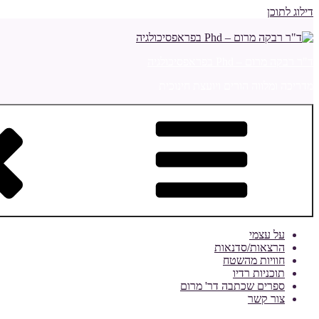
דילוג לתוכן
ד"ר רבקה מרום – Phd בפראפסיכולגיה
מדריכה ומלווה הורים ויועצת חינוכית
על עצמי
הרצאות/סדנאות
חוויות מהשטח
תוכניות רדיו
ספרים שכתבה דר' מרום
צור קשר