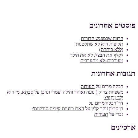
פוסטים אחרונים
הרווח שבמפגש הדורות
תקיפות היא לא שתלטנות
(ללא כותרת)
לקלף את הבצל, לא את הילד
מעורבים, לא מתערבים
תגובות אחרונות
רבקה מרום
על
תעודות
משפחת צדוק ( נועה ואוהד והילה ועמרי ונדב)
על
סָבְתָא, מִי הוּא
יֶלֶד מְחֻנָּךְ?
דר' רבקה מרום
על
בן סימון זוהר קלין
על
האם בזוגיות קיימת סובלנות?
גברי
על
תעודות
ארכיונים