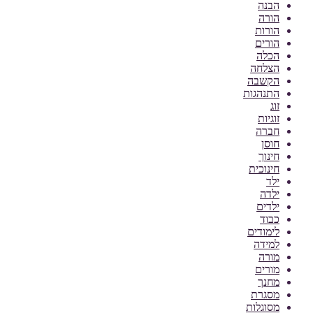
הבנה
הורה
הורות
הורים
הכלה
הצלחה
הקשבה
התנהגות
זוג
זוגיות
חברה
חוסן
חינוך
חינוכית
ילד
ילדה
ילדים
כבוד
לימודים
למידה
מורה
מורים
מחנך
מסגרת
מסוגלות