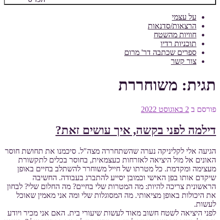
על עצמי
הרצאות/סדנאות
חוויות מהשטח
תוכניות רדיו
ספרים שכתבה דר' מרום
צור קשר
תגית:
משוחררת
פורסם ב
2 באוגוסט 2022
דילמה לפני בקשה, איך עושים זאת?
הגיעה אלי לקליניקה נערה שהשתחררה מצה"ל. סיכמנו את תחושת חוסר
האונים אל מול היציאה לאזרחות כעצמאית, בחוסר בכלים לתקשורת
מעצימה ומקדמת. כל מטרתו של חייל משוחרר להשתלב בחיים באופן
שיקדם אותו בפן האישי וכמובן יסייע להתברג בעבודה. החשיבה
הראשונית צריכה להיות: מה המטרות שלי בחיים? מה החלום שלי? לבחון
את היכולות באופן מציאותי. מה המסוגלות שלי ומה אני מאמין שאוכל
לעשות.
לפני היציאה לשטח חשוב מאוד לעשות שיעורי בית. האם אני מכיר ויודע