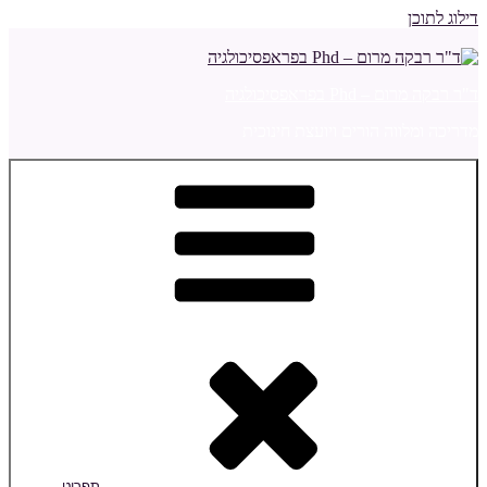
דילוג לתוכן
ד"ר רבקה מרום – Phd בפראפסיכולגיה
מדריכה ומלווה הורים ויועצת חינוכית
תפריט