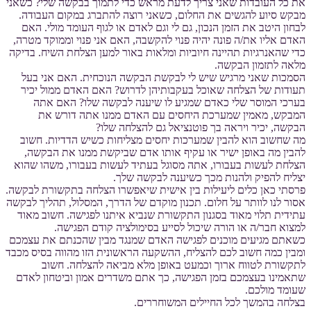
את כל העובדות שאני צריך לדעת מראש כדי לתמוך בבקשה שלי? כשאני
מבקש סיוע להגשים את החלום, כשאני רוצה להתברג במקום העבודה.
לבחון היטב את הזמן הנכון, גם לי וגם לאדם או לגוף העומד מולי. האם
האדם אליו את/ה פונה יהיה פנוי להקשבה, האם אני פנוי וממוקד מטרה,
כדי שהאנרגיות תהיינה חיוביות ומלאות באור למען הצלחת השיח. בדיקה
מלאה לתזמון הבקשה.
הסמכות שאני מרגיש שיש לי לבקשת הבקשה הנוכחית. האם אני בעל
תעודות של הצלחה שאוכל בעקבותיהן לדרוש? האם האדם ממול יכיר
בערכי המוסר שלי כאדם שמגיע לו שיענה לבקשה שלו? האם אתה
המבקש, מאמין שמערכת היחסים עם האדם ממנו אתה דורש את
הבקשה, יכיר ויראה בך פוטנציאל גם להצלחה שלו?
מה שחשוב הוא להבין שמערכות יחסים מצליחות כשיש הדדיות. חשוב
להבין מה באופן ישיר או עקיף אותו אדם שביקשת ממנו את הבקשה,
הצלחת לעשות בעבורו, אתה מסוגל בעתיד לעשות בעבורו, משהו שהוא
יצליח להפיק ולהנות מכך כשיענה לבקשה שלך.
פרסתי כאן כלים ליעילות בין אישית שיאפשרו הצלחה בתקשורת לבקשה.
אסור לנו לוותר על חלום. תכנון מוקדם של הדרך, המסלול, תהליך לבקשה
עתידית תלוי מאוד בסגנון התקשורת שנביא איתנו לפגישה. חשוב מאוד
למצוא חבר/ה או הורה שיכול לסייע בסימולציה קודם הפגישה.
כשאתם מגיעים מוכנים לפגישה האדם שמנגד מבין שהכנתם את עצמכם
ומבין כמה חשוב לכם להצליח, ההשקעה הראשונית הזו מהווה בסיס מכבד
לתקשורת לטווח ארוך וכמעט באופן מלא מביאה להצלחה. חשוב
שתאמינו בעצמכם בזמן הפגישה, כך אתם משדרים אמון וביטחון לאדם
שעומד מולכם.
בצלחה בהמשך לכל החיילים המשוחררים.