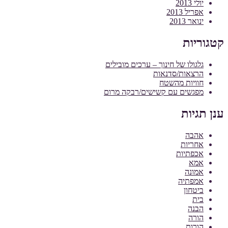
יולי 2013
אפריל 2013
ינואר 2013
קטגוריות
גלגולו של חינוך – ערכים מובילים
הרצאות/סדנאות
חוויות מהשטח
מפגשים עם קשישים/רבקה מרום
ענן תגיות
אהבה
אחריות
אכפתיות
אמא
אמונה
אמפתיה
ביטחון
בית
הבנה
הורה
הורות