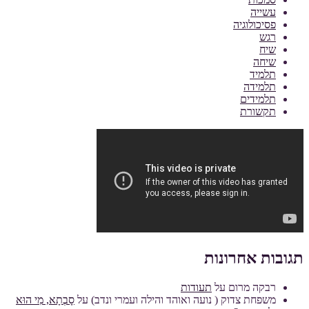
עשייה
פסיכולוגיה
רגש
שיח
שיחה
תלמיד
תלמידה
תלמידים
תקשורת
תגובות אחרונות
רבקה מרום
על
תעודות
משפחת צדוק ( נועה ואוהד והילה ועמרי ונדב)
על
סָבְתָא, מִי הוּא