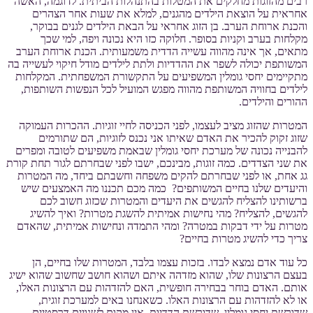
רבים מהזוגות מחלקים את המטלות בהתנהלות הביתית. לדוגמה, האשה
אחראית על הוצאת הילדים מהגנים, למלא את שעות אחר הצהרים
והכנת ארוחת הערב. בן הזוג אחראי על הבאת הילדים לגנים בבוקר,
מקלחות בערב וקניות בסופר. חלוקה כזו היא נכונה ויפה, למי שכך
מתאים, אך אינה מהווה עשייה הדדית משמעותית. הכנת ארוחת הערב
המשותפת יכולה לשפר את ההדדיות ולתת לילדים מודל חיקוי לעשייה בה
מתקיימים יחסי גומלין המשפיעים על התקשורת המשפחתית. המקלחות
לילדים בחוויה המשותפת מהווה מפגש המועיל לכל הנפשות השותפות,
ההורים והילדים.
המטרות שהזוג מציב לעצמו, לפני הכניסה לחיי זוגיות. ההכרות העמוקה
שזוג זקוק להכיר את האדם שאיתו אני נכנס לזוגיות, הם שתורמים
להבנייה נכונה של מערכת יחסי גומלין שבאמת משפיעים לטובה ומפרים
את שני הצדדים. כמה זוגות, מבינכם, ישבו לפני שבחרתם לגור תחת קורת
גג אחת, או לפני שבחרתם להקים משפחה וחשבתם ביחד, מה המטרות
והיעדים שלנו בחיים המשותפים? כמה מכם תכננו מה האמצעים שיש
ברשותינו להצליח להגשים את היעדים והמטרות שכזוג חשוב לכם
להגשים, להצליח? מהי נחישות אמיתית להשגת מטרות? ואיך להשיג
מטרות על ידי דבקות במטרה? ומהי התמדה ונחישות אמיתית, שהאדם
צריך כדי להשיג מטרות בחיים?
כל עוד אדם נמצא לבדו. בזכות עצמו בלבד, המטרות שלו בחיים, הן
בעצם הרצונות שלו, שהוא מזדהה איתם ושהוא חושב שחשוב שהוא ישיג
אותם. האדם בוחר בבחירה חופשית, האם להזדהות עם הרצונות האלו,
או לא להזדהות עם הרצונות האלו. כשאנחנו באים למערכת זוגית,
שדורשת יחסי גומלין, שדורשת הדדיות, אין מקום לשנויים דרסטיים