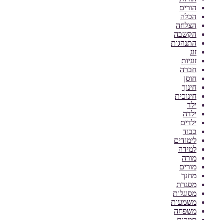
הורים
הכלה
הצלחה
הקשבה
התנהגות
זוג
זוגיות
חברה
חוסן
חינוך
חינוכית
ילד
ילדה
ילדים
כבוד
לימודים
למידה
מורה
מורים
מחנך
מסגרת
מסוגלות
משמעות
משפחה
סמכות