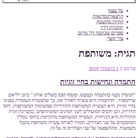
על עצמי
הרצאות/סדנאות
חוויות מהשטח
תוכניות רדיו
ספרים שכתבה דר' מרום
צור קשר
תגית:
משותפת
פורסם ב
1 בדצמבר 2019
התמדה ונחישות בחיי זוגיות
"הַנִּיסָּיוֹן נִקְנֶה בְּהַתְמָדָה וּבְמַעַשׂ, וּמְעוֹף הַזְּמַן מַשְׁלִים אוֹתוֹ." כתב ויליאם
שייקספיר. ההתמדה היא עשייה לאורך זמן. כך שהמטרה העומדת בפנינו
בחיי זוגיות, היא העשייה המשותפת וההדדיות שמשימות המשותפות. יחסי
הדדיות, הם יחסים המועילים לשני המינים המשתתפים. במערכת זוגית
ההדדיות היא הכרחית. העשייה המשותפת מתקיימת ביחסי גומלין
המוסכמים על שני הצדדים. המדד לאותה עשייה משותפת מקבל
משמעות מההשפעה של שני הצדדים זה על זה.