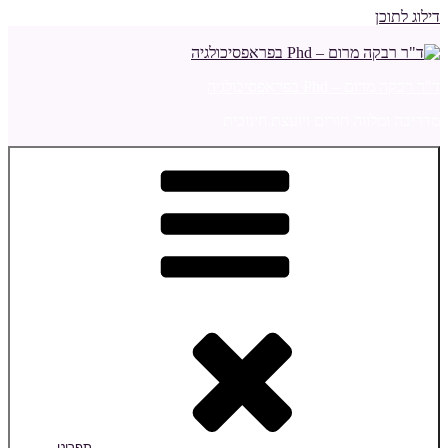
דילוג לתוכן
ד"ר רבקה מרום – Phd בפראפסיכולגיה
מדריכה ומלווה הורים ויועצת חינוכית
תפריט