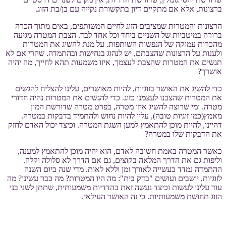
ברצונות, אלא אם מתקיים דיון בתקשורת נקייה עם בן/בת הזוג.
הרצונות והמטרות שמציבים הזוג לחיים המשותפים, באים מתוך הכרה
ברורה במיטביות של השניים ביחד וכל אחד לבד. הצבת המטרה מגיעה
מהכרות עמוקה של הנפשות השותפות. על מנת להשיג את המטרות
ולענות על הרצונות שהצבתם, יש לנהוג בנחישות ובהתמדה. שהרי אם לא
תגשים את המטרות שהצבת לעצמך, איזו משמעות תהא לחייך, מה יהיה
אושרך?
כדי להשיג את האושר בזוגיות, להיות מאושרים, עלינו להצליח להגשים
את המטרות שהצבנו לעצמנו כזוג. כדי להגשים את המטרות נהיה חדורי
מטרה. ומי שרוצה להשיג איזו מטרה, בפרט מטרה שדורשת המון
מאמץ(כמו זוגיות טובה), עליו להיות נחוש ולהתמיד בדבקות במטרה.
דהיינו, להיות מוכן להתאמץ למען השגת המטרה. וכיצד יכול האדם לחזק
את הדבקות שלו במטרה?
כאשר המטרה באמת חשובה לאדם, הוא יהיה מוכן להתאמץ למענה,
וליפות גם את הדרך המלאה בקוצים, גם אם הדרך לא סלולה וקלה.
ההתמדה נמדד בעשייה לאורך זמן וללא לאות. מדי שנה ביום השנה
לזוגיות, יושבים ועושים "בדק בית": מה היו המטרות? מה כבר עשינו? מה
עוד עלינו לעשות וכיצד נעשה זאת בהדדיות משמעותית, שתתן לשני בני
הזוג תחושת משמעותיות. כי זה האושר העילאי.