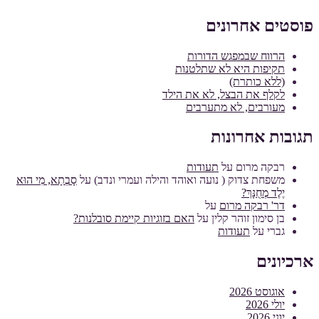
פוסטים אחרונים
הרווח שבמפגש הדורות
תקיפות היא לא שתלטנות
(ללא כותרת)
לקלף את הבצל, לא את הילד
מעורבים, לא מתערבים
תגובות אחרונות
רבקה מרום
על
תעודות
משפחת צדוק ( נועה ואוהד והילה ועמרי ונדב)
על
סָבְתָא, מִי הוּא
יֶלֶד מְחֻנָּךְ?
דר' רבקה מרום
על
בן סימון זוהר קלין
על
האם בזוגיות קיימת סובלנות?
גברי
על
תעודות
ארכיונים
אוגוסט 2026
יולי 2026
יוני 2026