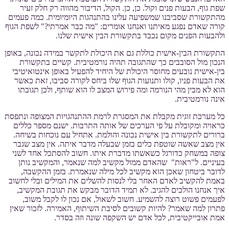
שפת גוף, הבעות פנים וקול. כן, כן. הקול, הדיבור מהווה רק חלק זעיר
מהתקשורת שסביבנו שמשפיעה עלינו בהתנהגות היומיומית. כמה פעמים
קורה שאדם נפגע מאיתנו ואנחנו אומרים: "מה כבר אמרתי?" לשפת הגוף
ולהבעות הפנים מקום נכבד בתקשורת הבין אישית שלנו.
התקשורת הבין-אישית כוללת גם את היכולת לתקשר במידה נכונה, באופן
הנכון מול הסובבים כך שהתגובה תהיה נורמטיבית. קשיים בתקשורת
בין-אישית נובעים מחוסר היכולת של היחיד להפעיל באופן אינטואיטיבי
את הבעות פניו, קולו ותנועות הגוף שלו ביחס לקורה סביבו, זאת כאשר
הוא לא מבין מהי הנורמה ומה פירוש המצב לו הוא שותף, ולכן תגובתו
אינה נורמטיבית.
כל מערכת זוגית מקבלת את המסגרת לרמת ההתנהגויות המצופה ונתפסת
כראויה ומקובלת על פי הערכים של אותה התרבות. ישנם מספר כללים
ברורים לתקשורת בין אישית נכונה והולמת. אתחיל עם נוכחות בשיחה.
אין מצב שאשה שוטפת כלים בזמן שבעלה מדבר איתה. אין מצב שגבר
צופה במשחק כדורגל כשאשתו מדברת איתו. חשוב להסתכל אחד לשני
בעיניים. ל"ראות" שהאדם ממול מקשיב למה שנאמר, והמקשיב נותן
לדובר ביטחון שאכן הוא מקשיב לכל מילה שנאמרת. בזמן ההקשבה,
באמת להקשיב לאדם האחר בלי לנסות להשלים את המילים ובלי לחשוב
איך אנחנו הולכים להגיב. לא תמיד הדובר מבקש את תגובת המקשיב,
לפעמים פשוט רוצה להשמיע. חשוב לשאול, אם נכון לו לקבל משוב,
פתרון למה שאמר? להיות קשובים לסיבת השיתוף, האמירה. לזכור שאין
אמת אובייקטיבית, לכל אדם יש השקפה שונה וזה בסדר.