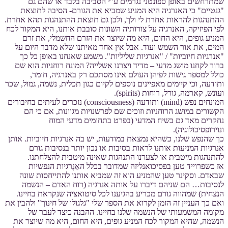
שמתרחשים באופן ספונטני נגרמים ע"י הסביבה בלבד או שהם גם
"גנטיים" כי האנרגיה היא המניע שמביא את הגורם- הסיבה לתוצאת
ההתנהגות להראות אחרת לי ולך, ולכן גם תוצאת ההתנהגות תהא אחרת.
לפי הפיזיקה, האנרגיה על צורותיה השונות סובבת אותנו, היא המקור לכח
המניע גופים, היא החום, היא מה שיוצר את הזרם החשמלי, את זרם
המים, את אור השמש ועוד. אבל אין אחד מאיתנו שלא מדבר היום על
"אנרגיות חיוביות" / "אנרגיות שליליות". משמע שאנחנו באופן כל כך
ברור לקחנו מושג מדעי – מדיד ויצרנו אשלייה? המונח רוחניות הוא שם
כולל למספר גישות לפיהן העולם אינו מסתכם רק באנרגיה, חומר,
ותודעה, וכי קיימים מאפיינים נוספים לקיום כגון תכלית, נשמה, גמול, שכר
ועונש, קארמה, גורל, רוחות (spirits).
המונחים נפש (mind) ותודעה (consciousness) נזכרים לעיתים בחיבורים
הקשורים במושג הרוחניות וזוכים שם לפרשנויות מגוונות, אם כי הם
נחקרים מאד גם בשיח המדעי (בפרט בתחומים מדעי המוח
ונוירופסיכולוגיה).
כך שהנפש שלנו, כשהיא נמצאת במודעות, יש בה אנרגיות חיוביות. אותן
אנרגיות המניעות אותנו לראות בסיבות או נכון יותר בנסיבות גורם
להתנהגות מיטבית או לצערנו התנהגות שאינה מיטבית להצלחתנו.
אז כשפרוייד טען בפסיכואנליזה שמדובר בכלל האֵנֶרגיות הנפשיות
שבאדם. וסקינר טען שהמניע הוא זה שמביא אותנו להתייחסות שונה
לנסיבות… הם שניהם דיברו על אותה אנרגיה (רוח האדם – הנשמה
הנצחית) שמהווה גורם מכריע בהגיענו לכל סיטואציה שנקראת בחיינו.
ואם כך העניין זה הזמן לקרוא את הספר שלי "גלגולו של חינוך" ולהבין את
מקומה המשמעותי של הנשמה שלנו בחיינו. ההבנה כיצד לעבר של
הנשמה, שהיא המקור לכח המניע גופים, היא החום, היא מה שיוצר את