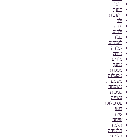
חוסן
חינוך
חינוכית
ילד
ילדה
ילדים
כבוד
לימודים
למידה
מורה
מורים
מחנך
מסגרת
מסוגלות
משמעות
משפחה
סמכות
עשייה
פסיכולוגיה
רגש
שיח
שיחה
תלמיד
תלמידה
תלמידים