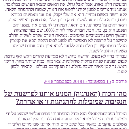
המעשה הלא נאות. אבל ואבל גדול, את האשם ימצאו העושים במלאכה.
אנחנו מיד צריכים למען יקירנו לחפש את האור, לצמוח ולהתפתח הלאה.
ללא דישה באשם ובחייו. הוא את שלו יקבל, אם אנו מאמינים בבורא
עולם, בורא עולם ידאג לעשות צדק בדרך שלו. אם נאמין באנשי הצדק
והאחראים על ביטחוננו, הם ידאגו. תפקידנו להעצים את עצמנו ואם
הנפגע הוא בן, בת, חבר, חברה, מיד להיות 100% שם בפרופורציות
והמשך חיים נורמטיביים ומיטיבים. מציאת האדם שגרם לשקית החלב
להישפך על הרצפה לא תאפשר לנו למזוג לכוס הקפה הבא את קמצוץ
החלב המתבקש. כן כולנו ננסה ללמוד להבא אייך ננהג אחרת שנמנע
משקית החלב להשפך.
עברתי בחיי לא מעט. הדישה בחושך לא מסייעת להרים ראש ואף גורמת
לנפש הפגועה לפתח מחלות פיזיולוגיות. צאו מזה. כמה שיותר מהר. הרימו
ראש. נר קטן מאיר חשכה גדולה. זה תפקידכם בעולם – להאיר ולכוון
לטוב.
פורסם ב
15 בספטמבר 2018
15 בספטמבר 2018
מהו הכוח (האנרגיה) המניע אותנו לפרשנות של
הנסיבות שמובילות להתנהגות זו או אחרת?
המודל הפסיכוסקסואלי הוא מודל התפתחותי פסיכואנליטי שהוצג על ידי
זיגמונד פרויד. המודל מתאר את התפתחות הילד כתהליך המורכב
משלבים עוקבים, כאשר בכל שלב קיים אזור ארוגני שבו מרוכז הליבידו