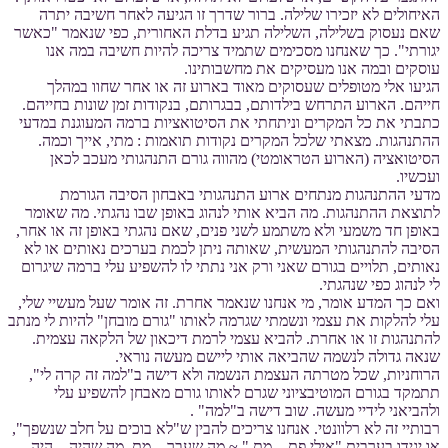
האיחולים לא יזכירו שלילה. ברור שדרך זו הגיעה לאחר חשיבה יתרה
שאם נעסוק בשלילה, השלילה תגיע בדלת האחורית, כפי שנאמר "כאשר
יגורתי". כך שאנחנו מסכימים שתמיד צריכה להיות חשיבה במה אנו
עוסקים ובמה אנו מעסיקים את מחשבותינו.
הגיעו אלי מטופלים שעסוקים מאוד בארוע זה או אחר שחוו במהלך
חייהם. הארוע התרחש בילדותם, בבגרותם, בנקודות זמן שונות בחייהם.
כתבתי את כל המקרים וניתחתי את הסיטואציות ברמה המעוגנת במדעי
ההתנהגות. מצאתי שלכל המקרים נקודות תואמות : מתי, אייך וכמה.
הסיטואציה (הארוע הטראומטי) מהווה גורם התנהגותי מעכב לכאן
ועכשיו.
מדעי ההתנהגות מנתחים ארוע התנהגותי באבחון הסיבה הגורמת
לתוצאת ההתנהגות. מה הביא אותי לנהוג באופן שבו נהגתי. מה שאומר
באופן חד משמעי ולא משתמע לשני פנים, שאם נהגתי באופן זה או אחר,
הסיבה להתנהגותי המעשית, שאותה ניתן לכמת בערכים נאותים או לא
נאותים, תלויים בגורם שאני ורק אני נתתי לו להשפיע עלי ברמה שיגרום
לי לנהוג כפי שנהגתי.
ואם כך המדע אומר, מי אנחנו שנאמר אחרת. זה אומר שעל מעשיי שלי,
עלי להלקות את עצמי ונשמתי שגרמה לאותו "גורם מובחן" להיות לי מנתב
להתנהגות זו או אחרת. להביא עצמי לרמת דיכאון של הלקאה עצמית.
שנאה גדולה לנשמה שהביאה אותי ליישם מעשה נוראי.
הרוחניות, שכל מטרתה העצמת הנשמה ולא דישה ב"למה זה קרה לי",
תתמקד בגורם המוטיבציוני שגרם לאותו גורם מאבחן להשפיע עלי
ולהביאני לידיי מעשה. שוב דישה ב"למה" .
רבותיי זה לא רלוונטי. אנחנו צריכים להבין ש"לא בוכים על חלב שנשפך",
או יגידו בערבית "אילי פת – מת." ~ מה שעבר – מת, מה שהיה – היה.