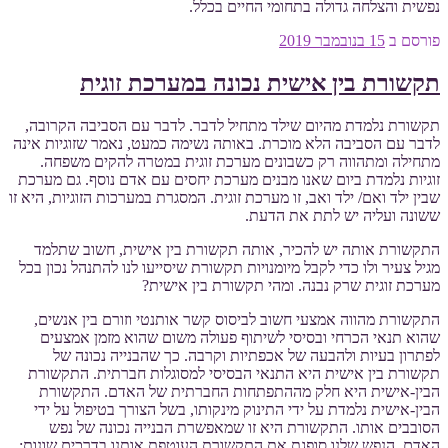
נפשית והצלחה גדולה בתחומי החיים בכלל.
פורסם ב
15 בנובמבר 2019
תקשורת בין אישית נכונה במערכת זוגית
תקשורת נלמדת מהיום שילד מתחיל לדבר. לדבר עם הסביבה הקרובה,
לדבר עם הסביבה הלא מוכרת. באותה נשימה כמעט, נאמר שזוגיות אינה
מתחילה ומתהווה רק כשבונים מערכת זוגית במטרה להקים משפחה.
זוגיות נלמדת ביום שאנו מבנים מערכת יחסים עם אדם נוסף. גם מערכת
שבין ילד ואם/ ילד ואב, זו מערכת זוגית. המסגרת במערכות הזוגיות, היא זו
ששונה ועליה יש לתת את הדעת.
התקשורת אותה יש להכיר, אותה תקשורת בין אישית, חשוב שתלמד
מגיל צעיר ולו כדי לקבל מיומנויות תקשורת שיסייעו לנו להתנהל נכון בכל
מערכת זוגית שרק נבנה. ומהי תקשורת בין אישית?
התקשורת מהווה אמצעי חשוב לביסוס קשר אותנטי וזורם בין אנשים,
שהוא תנאי הכרחי ובסיסי לשיתוף פעולה משום שהוא מזמן אמצעים
לפתרון בעיות ולהבעה של אכפתיות וקרבה. כך שהבנייה נכונה של
תקשורת בין אישית היא התנאי הבסיסי למסוגלות חברתית. התקשורת
הבין-אישית היא חלק מההתפתחות החברתית של האדם. התקשורת
הבין-אישית נלמדת על ידי התינוק מינקותו, בשל הצורך בטיפול על ידי
הסובבים אותו. התקשורת היא זו שמאפשרת הבנייה נכונה של נפש
האדם. הנפש שלנו סופגת את התקשורת העוטפת אותנו בדרכים שונות: