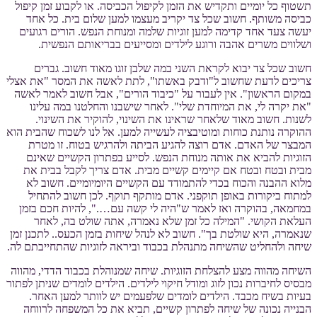
תשטוף כל יומיים ותקדיש את הזמן לקיפול הכביסה. או לקבוע זמן קיפול
כביסה משותף. חשוב שכל צד יקריב מעצמו למען שלום בית. כל אחד
יעשה צעד אחד קדימה למען זוגיות שלמה ומנוחת הנפש. הורים רגועים
ושלווים משרים אהבה ורוגע לילדים ומסייעים בבריאותם הנפשית.
חשוב שכל צד יבוא לקראת השני במה שלבן זוגו מאוד חשוב. גברים
צריכים לדעת שחשוב ל"ודבק באשתו", לתת לאשה את המסר "את אצלי
במקום הראשון". אין לעבור על "כיבוד הורים", אבל חשוב לאמר לאשה
"את יקרה לי, את המיוחדת שלי". לאחר שישבנו והחלטנו במה עלינו
לשנות. חשוב מאוד שלאחר שראינו את השינוי, להוקיר את השינוי.
ההוקרה נותנת כוחות ומוטיבציה לעשייה למען. אל לנו לשכוח שהבית הוא
המבצר של האדם. אדם רוצה להגיע הביתה ולהרגיש בטוח. זו מטרת
הזוגיות להביא את אותה מנוחת הנפש. לסייע בפתרון הקשיים שאינם
מבית ובטח ובטח אם קיימים קשיים מבית. אדם צריך לקבל בבית את
מלוא ההבנה והכוח בכדי להתמודד עם הקשיים היומיומיים. חשוב לא
למתוח ביקורות באופן תוקפני. אדם מותקף תוקף. לכן חשוב להתחיל
במחמאה, בהוקרה ואז לאמר ש"היה לי קשה עם….", להיות חכם בזמן
העלאת הקושי. "המילה כל זמן שלא נאמרה, אתה שולט בה, לאחר
שנאמרה, היא שולטת בך". חשוב לא לנהל שיחות בזמן הכעס.. לתכנן זמן
שיחה ולהחליט שהשיחה מתנהלת בכבוד וביראה לזוגיות שהתחייבתם לה.
השיחה מהווה מצע להצלחת הזוגיות. שיחה שמנוהלת בכבוד הדדי, מהווה
מבסיס לחיברות נכון לזוג ומודל חיקוי לילדים. הילדים לומדים שניתן לפתור
בעיות בשיח מכבד. הילדים לומדים שלפעמים יש לוותר למען האחר.
הבנייה נכונה של שיחה לפתרון קשיים, תביא את כל המשפחה לרווחה