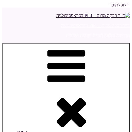
דילוג לתוכן
ד"ר רבקה מרום – Phd בפראפסיכולגיה
מדריכה ומלווה הורים ויועצת חינוכית
תפריט