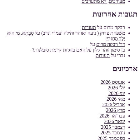
מעורבים, לא מתערבים
תגובות אחרונות
רבקה מרום
על
תעודות
משפחת צדוק ( נועה ואוהד והילה ועמרי ונדב)
על
סָבְתָא, מִי הוּא
יֶלֶד מְחֻנָּךְ?
דר' רבקה מרום
על
בן סימון זוהר קלין
על
האם בזוגיות קיימת סובלנות?
גברי
על
תעודות
ארכיונים
אוגוסט 2026
יולי 2026
יוני 2026
מאי 2026
אפריל 2026
מרץ 2026
פברואר 2026
ינואר 2026
דצמבר 2025
נובמבר 2025
ספטמבר 2025