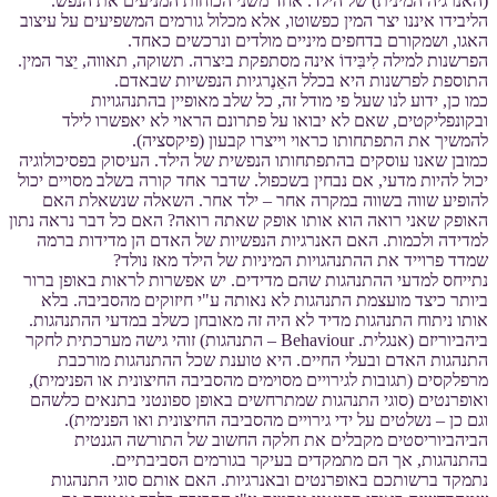
(האנרגיה המינית) של הילד. אחד משני הכוחות המניעים את הנפש.
הליבידו איננו יצר המין כפשוטו, אלא מכלול גורמים המשפיעים על עיצוב
האגו, ושמקורם בדחפים מיניים מולדים ונרכשים כאחד.
הפרשנות למילה לִיבִּידוֹ אינה מסתפקת ביִצרה. תשוקה, תאווה, יֵצר המין.
התוספת לפרשנות היא בכלל האֵנֶרגיות הנפשיות שבאדם.
כמו כן, ידוע לנו שעל פי מודל זה, כל שלב מאופיין בהתנהגויות
ובקונפליקטים, שאם לא יבואו על פתרונם הראוי לא יאפשרו לילד
להמשיך את התפתחותו כראוי וייצרו קבעון (פיקסציה).
כמובן שאנו עוסקים בהתפתחותו הנפשית של הילד. העיסוק בפסיכולוגיה
יכול להיות מדעי, אם נבחין בשכפול. שדבר אחד קורה בשלב מסויים יכול
להופיע שווה בשווה במקרה אחר – ילד אחר. השאלה שנשאלת האם
האופק שאני רואה הוא אותו אופק שאתה רואה? האם כל דבר נראה נתון
למדידה ולכמות. האם האנרגיות הנפשיות של האדם הן מדידות ברמה
שמדד פרוייד את ההתנהגויות המיניות של הילד מאז נולד?
נתייחס למדעי ההתנהגות שהם מדידים. יש אפשרות לראות באופן ברור
ביותר כיצד מועצמת התנהגות לא נאותה ע"י חיזוקים מהסביבה. בלא
אותו ניתוח התנהגות מדיד לא היה זה מאובחן כשלב במדעי ההתנהגות.
ביהביוריזם (אנגלית. Behaviour – התנהגות) זוהי גישה מערכתית לחקר
התנהגות האדם ובעלי החיים. היא טוענת שכל ההתנהגות מורכבת
מרפלקסים (תגובות לגירויים מסוימים מהסביבה החיצונית או הפנימית),
ואופרנטים (סוגי התנהגות שמתרחשים באופן ספונטני בתנאים כלשהם
וגם כן – נשלטים על ידי גירויים מהסביבה החיצונית ואו הפנימית).
הביהביוריסטים מקבלים את חלקה החשוב של התורשה הגנטית
בהתנהגות, אך הם מתמקדים בעיקר בגורמים הסביבתיים.
נתמקד ברשותכם באופרנטים ובאנרגיות. האם אותם סוגי התנהגות