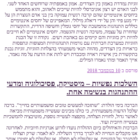
זוגיות נמדדת באמון בין הצדדים. אמון באמפתיה שרוחשים האחד לשני.
לבני האדם יש רצון אוניברסלי להיות שייכים ולאהוב, והוא מתממש
ביחסים אינטימיים שהם קרבה רגשית עמוקה בין בני אדם הנוצרת הן על
ידי מגע פיזי והן על ידי דיאלוג מילולי. המאפיינים של יחסים אינטימיים
כוללים התנהגות מתמשכת של יחסי גומלין וחשיפה הדדית, התקשרות
שחוזרת על עצמה, משיכה רגשית והגשמה. יחסים אינטימיים לא חייבים
להיות רק בזוגיות והם קיימים גם באהבת רעים. נקודה זו של הבנת
הזוגיות כמערכת חברתית עם נורמות התנהגותיות המצופות ונתפסות
כראויות בין הצדדים, מהווה תנאי משמעותי בהצלחת הזוגיות. זוגיות נבנת
בתקשורת בין אישית ראויה ומכבדת ויש לתת את הדעת על מה נאמר,
אייך תאמר ומתי נאמרו המילים.
פורסם ב
10 בנובמבר 2018
השלכות נפשיות – מיסטיקה, פסיכולוגיה ומדעי
ההתנהגות בנשימה אחת.
הברכה בימי הולדת: "שתזכה למעשים טובים ומשמעותיים בחייך". ברכה
שלכל הדעות משמעותית, כי כולנו מבינים שעשייה משמעותית מביאה
לאושר גדול, לחווית הצלחה, מקפצה לעשייה נוספת, מוטיבציה להמשכיות
בעשייה חיובית ועוד.
הברכות והאיחולים ביום ההולדת נועדו לזרוע אנרגיות חיוביות. לאחרונה
אנו מקבלים הנחייה לא לברך בדרך השלילה. לא לאמר: שרק תצליח
להתגבר על הקשיים, או שלעולם לא תחלה, או שלעולם לא יפטרו אותך.