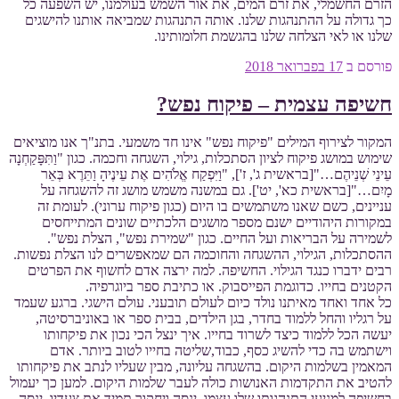
הזרם החשמלי, את זרם המים, את אור השמש בעולמנו, יש השפעה כל
כך גדולה על ההתנהגות שלנו. אותה התנהגות שמביאה אותנו להישגים
שלנו או לאי הצלחה שלנו בהגשמת חלומותינו.
פורסם ב
17 בפברואר 2018
חשיפה עצמית – פיקוח נפש?
המקור לצירוף המילים "פיקוח נפש" אינו חד משמעי. בתנ"ך אנו מוציאים
שימוש במושג פיקוח לציון הסתכלות, גילוי, השגחה וחכמה. כגון "וַתִּפָּקַחְנָה
עֵינֵי שְׁנֵיהֶם…"[בראשית ג', ז'], "וַיִּפְקַח אֱלֹהִים אֶת עֵינֶיהָ וַתֵּרֶא בְּאֵר
מָיִם…"[בראשית כא', יט']. גם במשנה משמש מושג זה להשגחה על
עניינים, כשם שאנו משתמשים בו היום (כגון פיקוח ערוני). לעומת זה
במקורות היהודיים ישנם מספר מושגים הלכתיים שונים המתייחסים
לשמירה על הבריאות ועל החיים. כגון "שמירת נפש", הצלת נפש".
ההסתכלות, הגילוי, ההשגחה והחוכמה הם שמאפשרים לנו הצלת נפשות.
רבים ידברו כנגד הגילוי. החשיפה. למה ירצה אדם לחשוף את הפרטים
הקטנים בחייו. כדוגמת הפייסבוק. או כתיבת ספר ביוגרפיה.
כל אחד ואחד מאיתנו נולד כיום לעולם תובעני. עולם הישגי. ברגע שעמד
על רגליו והחל ללמוד בחדר, בגן הילדים, בבית ספר או באוניברסיטה,
יעשה הכל ללמוד כיצד לשרוד בחייו. איך ינצל הכי נכון את פיקחותו
וישתמש בה כדי להשיג כסף, כבוד,שליטה בחייו לטוב ביותר. אדם
המאמין בשלמות היקום. בהשגחה עליונה, מבין שעליו לנתב את פיקחותו
להטיב את התקדמות האנושות כולה לעבר שלמות היקום. למען כך יעמול
בחשיפה למניעי התנהגותו שלו עצמו. ינסה ויחקור תמיד את צעדיו, ינסה