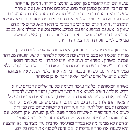
נעשה השוואה לחומרים מן הטבע. החמצן מתלקח, המימן עוד יותר.
החיבור בין החמצן למימן יוצר מים. שמכבים את האש. זאת אומרת
שחשוב מאוד החיבור בין בני הזוג על מנת לכבות את הלהבות הסוערות
ששורפות אותנו מבפנים. על פי הקבלה בין ארבעת יסודות הבריאה נמצא
ה"מדבר", הוא האדם שהמרכיב הבסיסי בו הוא האש. כך שאין אדם
שאין בו אש. גם במושג איש וגם במושג אישה נמצאת המילה אש. בטבע
הבריאה, זוגיות שווה אושר. זאת כי החיבור הנכון בין האיש והאישה
מביאים למים. זוגיות היא הצמיחה ורוויה.
הביטחון שאני מבקש בחיי זוגיות, היא מנוחת הנפש שכל אדם צריך.
מנוחת הנפש היא מצב בו החשיבה מושכלת לפיתרון קושי. הזוגיות מטרתה
אמונה וביטחון . כשהאדם רגוע הוא יגיע לפתרון "כי בשמחה תצאון".
ואם נכיר "שאין חבוש מתיר עצמו מבית האסורים", חשוב שבמקרה שלא
מצליחים להירגע ולשוחח בכבוד וביראה אחד כלפי השני, לא להתמהמה
ולבקש סיוע של אדם שלישי, שאינו חבר או בן משפחה.
בשיחה המשותפת, כל צד עושה רשימה של עד שלושה דברים שהוא
דורש מזולתו. חשוב למצוא את הקושי השורשי, גרעין הקושי. להגדיר
ולצמצם את הקשיים שבאמת הם קריטים, שהם באמת מהווים מכשול
להמשך התנהלות ביתית. גם אם אתם חושבים שהבן זוג לא צודק, תהיו
חכמים ותעשו הכל לתקן את הנקודות הקריטיות שחשובות לבן הזוג.
לשים את העדיפויות האישיות בסדר שונה, למען הזוגיות. אתן דוגמא: אם
הגבר אומר: "הכביסה הלא מקופלת משגעת אותי, מטריפה אותי".
האישה לא מבינה מה לא בסדר ומדגישה שהבית נקי. מצוחצח. אז ההצעה
היא לשנות את סדר העדיפויות. אם נהגה לשטוף את הבית כל יום.