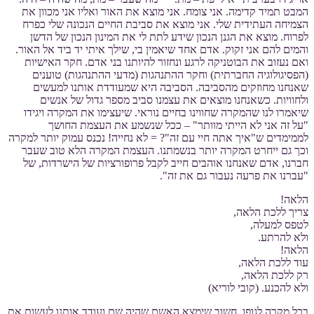
המבט תמיד קדימה. אני צומח. אני מוצא את האור ואליו אני מכוון את
הצמיחה העתידית שלי. אני מוצא את סביבת החיים הנכונה שלי כפרח
לפרוח. מוצא את הגנן הנכון שידע לתת לי את המינון הנכון של הדשן
והמים להם אני זקוק. אדם אחד שיאמין בי, שילך איתי יד ביד אל האור.
ואם נעזוב את הבוטניקה לרגע ונחזור להיותנו בני אדם. חקר האישיות
(הפסיגולוגיה החברתית) וחקר ההתנהגות (מדעי ההתנהגות) טוענים
שאנחנו מחוזקים מהסביבה. הסביבה היא שמעודדת אותנו למעשים
ולחוויות. כשאנחנו מוצאים את עצמנו סביב מספר גדול של אנשים
שיאמרו לנו שהמקרה שחווינו בחיים נוראי. שיעצימו את המקרה ויגידו
"על זה אני לא הייתי מוותר" – ככל שנשמע את העצמת החושך
לממימדים ש"איך אתה חיי עם זה"? = לא נחייה! נכנס עמוק יותר למקרה
וכך גם ייחרט המקרה יותר בנשמתנו. העצמת המקרה הלא טוב שעבר
חברנו, אדם שאנחנו אוהבים חייב לקבל פרופורציות של הישרדות, של
"עברנו את פרעה נעבור גם את זה".
הלאה!
צריך ללכת הלאה,
לטפס למעלה,
ולא להרתע.
הלאה!
עוד ללכת הלאה,
רק ללכת הלאה,
ולא להכנע. (קובי לוריא)
בכל מקרה לגופו. חשוב שימצא האשם שהיה שם ועודד אותנו לעשות את