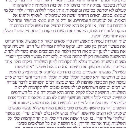
לגלות בשכבה עמוקה יותר בתוכו את הסיבות האמיתיות להתנהגותו.
לעולם לא יסתפק בסיבות ובהנמקות אותן אמר לזולתו, הוריו, ילדיו וכל מי
שנמצא סביבו. האדם הרוחני יעשה כל שביכולתו, לשאוף ולהגיע אל
האמת, אל המניעים האמיתיים. אז ורק אז הוא נמצא במישור אחד של
פיקחות עם יצרו, אז ורק אז הוא יצליח להציל את נפשו ולתת מתובנות
מחקרו לסובבים אותו, המהווים את השלם ביקום בו הוא חיי. שהרי השלם
הוא יותר מכל חלקיו.
שתי הגדרות עשיה מתאפשרות כדי שאדם יבקר את מעשיו. אחד יפרוט
את מעשיו ויבחין בין טוב ורע. יבקש סליחה ומחילה על הרע. השנייה יבקר
את מעשיו למען ייטיב את דרכיו וילמד את הסובבים אותו כיצד לא לנהוג.
הראשונה משמשת רק להתרמה עצמית, להצדקת מעשיו ולשיכוך ייסורי
מצפונו והשנייה מכשיר נפלא להתקדמות למען השלמות ביקום כולו. אחד
המניעים שלנו מלחשוף את עצמנו הוא להראות טיפש: "איזו שטות
עשיתי". מעשינו הגשמיים באים בהדרכה עליונה. אינטואיציה. להאמין
בטוב. החשיפה היא לטובת הכלל ובזכות הכלל. אין דבר וחצי דבר שאדם
עושה ואין הסביבה שותפה לו. כפי שנמצא רבים השותפים לדבר עבירה,
יש רבים וטובים השותפים לנו למעשים טובים ולהתקדמות לקראת
השלמות. החשיפה שלנו לקהל הרחב היא שמוקירה את כל השותפים
לעשייה. שהרי לכל מעשה שנחשוף ישנם לא מעט מלאכים בדמוי אדם
שנמצאים שם על מנת לסייע לנו להגשים את אותו מעשה שאותו אנו
חושפים. הרצון לחשוף מעשים טובים מונע מאיתנו שלא נעשה מעשים
שאנחנו לא רוצים שיחשפו. "שלא נבוש ולא נכלם לעולם ועד". גם בספר
"גילגולו של חינוך", בו אני חושפת את חיי שלי, את ההתקדמות שלי אל
השלמות (עוד ארוכה הדרך), אני חושפת את כל המלאכים סביבי