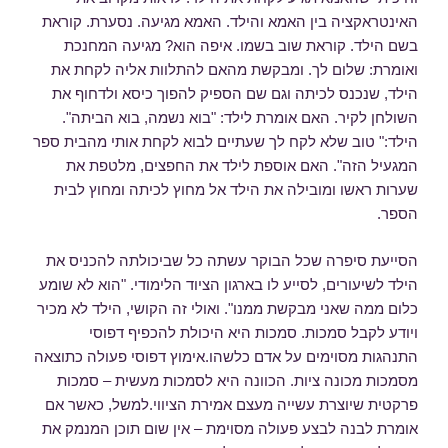
האינטראקציה בין האמא והילד. האמא מגיעה. נסערת. קוראת
בשם הילד. קוראת שוב בשמו. איפה הוא? מגיעה המחנכת
ואומרת: שלום לך. ומבקשת מהאם להתלוות אליה לקחת את
הילד, שנכנס לכיתה וגם שם הספיק להפוך כיסא ולדחוף את
השולחן לקיר. האם אומרת לילד: "בוא נשמה, בוא הביתה".
הילד:" טוב שלא לקח לך שעתיים לבוא לקחת אותי מהבית ספר
המגעיל הזה". האם אוספת לילד את החפצים, מלטפת את
שערות ראשו ומובילה את הילד אל מחוץ לכיתה ומחוץ לבית
הספר.
הסייעת סיפרה שכל הבוקר עשתה כל שביכולתה להכניס את
הילד לשיעורים, לסייע לו בארגון הציוד הלימודי. "הוא לא שומע
כלום ממה שאני מבקשת ממנו". ואולי זה הקושי, הילד לא מכיר
ויודע לקבל סמכות. סמכות היא היכולת להכפיף דפוסי
התנהגות מסוימים על אדם כלשהו.אימוץ דפוסי פעולה כתוצאה
מסמכות מכונה ציות. הכוונה היא לסמכות מעשית – סמכות
פרקטית שיוצרת עשייה מעצם אמירת הציווי.למשל, כאשר אם
אומרת לבנה לבצע פעולה מסוימת – אין שום תוכן המנמק את