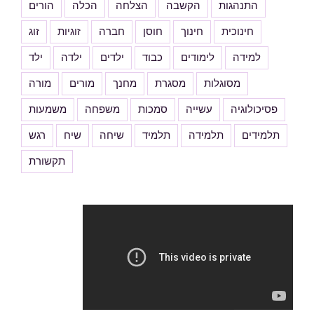
התנהגות
הקשבה
הצלחה
הכלה
הורים
חינוכית
חינוך
חוסן
חברה
זוגיות
זוג
למידה
לימודים
כבוד
ילדים
ילדה
ילד
מסוגלות
מסגרת
מחנך
מורים
מורה
פסיכולוגיה
עשייה
סמכות
משפחה
משמעות
תלמידים
תלמידה
תלמיד
שיחה
שיח
רגש
תקשורת