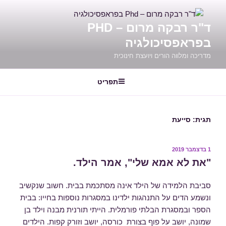
ילוג
תוכן
ד"ר רבקה מרום – PHD
בפראפסיכולגיה
מדריכה ומלווה הורים ויועצת חינוכית
תפריט
תגית:
סייעת
פורסם
1 בדצמבר 2019
ב
"את לא אמא שלי", אמר הילד.
סביבת הלמידה של הילד אינה מסתכמת בבית. חשוב שנקשיב
ונשמע הדים על התנהגות ילדינו במסגרות נוספות בחייו: בבית
הספר ובמסגרת הבלתי פורמלית. הייתי תורנית מבנה וילד בן
שמונה, יושב על פוף בצורת כורסה, יושב וזורק קפות. הילדים