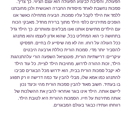
הפעולה, והסיבה לביצוע הפעולה הוא עצם הציווי. כך צריך.
סמכות נחשבת לאחד מיסודות החברה האנושית ולכן מחובתנו
ללמד את הילד לקבל עליו סמכות. הבעיה מתחילה כאשר אנו
הופכים מתירניים כלפי הילד מתוך ברירת מחדל. מאבקי הכוח
עם הילדים מתישים אותנו ואנו מבליגים ומוותרים. כך הילד גדל
בתחושה כי הוא המחליט בכל, שהוא אדון לעצמו והוא מתנהג
ככל העולה על רוחו. וזה לא מה שיסייע לו בחיים. תפסיקו
להסביר יותר מדי. סמכות הורית כוללת ארבעה היבטים
עיקריים: דרישתיּות הורית, פוטנציאל השפעה הורי עלהתנהגות
הילד, זכות ההורה לדרוש, מחויבות הילד לציית. כל עוד הילד
לא יקבל סמכות הורית בבית, הוא ידרוש מכל הבוגרים סביבו
להתנהג כמו אמא שלו, מבלי להבין עד כמה דרישה זו רק תפגע
בו בעתיד. חשוב מאוד להבין סמכות הורית מהי וכיצד נכון
ליישם אותה. הילד אינו בוגר ואחראי להבין את ההשלכות של
אותה מתירנות על חייו. הסמכות ההורית היא לטובת הילד.
רווחתו ועתידו כבוגר בעולם המבוגרים.