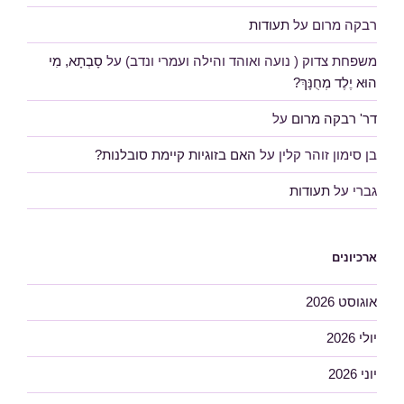
רבקה מרום
על
תעודות
משפחת צדוק ( נועה ואוהד והילה ועמרי ונדב)
על
סָבְתָא, מִי
הוּא יֶלֶד מְחֻנָּךְ?
דר' רבקה מרום
על
בן סימון זוהר קלין
על
האם בזוגיות קיימת סובלנות?
גברי
על
תעודות
ארכיונים
אוגוסט 2026
יולי 2026
יוני 2026