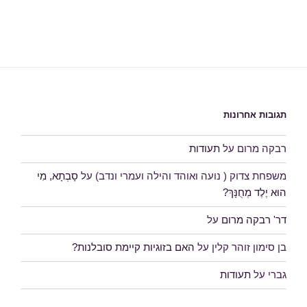
תגובות אחרונות
רבקה מרום
על
תעודות
משפחת צדוק ( נועה ואוהד והילה ועמרי ונדב)
על
סָבְתָא, מִי
הוּא יֶלֶד מְחֻנָּךְ?
דר' רבקה מרום
על
בן סימון זוהר קלין
על
האם בזוגיות קיימת סובלנות?
גברי
על
תעודות