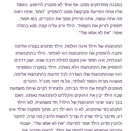
במבנה מתרחקים ממנו, אף אחד לא מעוניין להיפגע. ניגשת
אליו אחת הסייעת ומבקשת ממנו להפסיק: "חמוד, אתה רואה
מה אתה עושה, אתה מרחיק ממך את החברים, בוא חמוד,
תפסיק לזרוק את הקפות". הילד זרק עליה קפה, פגע ברגלה
ואמר: "את לא אמא שלי".
התנהגותו של הילד אינה הולמת. הילד מתנהג בצורה אלימה
וחובה להפסיק את ההתנהגות הזו לאלתר. הילד בהתנהגותו
הנוכחית, אינו חמוד ואין מקום למילת חיבה שכזו. ישנן דרכים
להפסיק את ההתנהגות הלא נאותה. הילד במקרה הספציפי
הזה שההתנהגות שלו הוגדרה לכל הדעות כהתנהגות אלימה,
מושהה מבית הספר לאלתר, על פי חוזר מנכ"ל. ההורים
מוזמנים לקחת את הילד הביתה, ולמחרת לקיים שיחת משמעת
שבה הילד יבין את החוקים והכללים להתנהגות נאותה. האם
בכך ניצור שינוי התנהגות של הילד? חד משמעית, לא! הילד
התנהג כפי שהתנהג, לא כי הוא ילד רע. מתוך מסקנה שילד אינו
רע, מדובר בילד שרע לו וצריך לעשות ולהבין מה קרה. לחקור
ולהבין מדוע הילד אמר לסייעת: "את לא אמא שלי". ישבתי
וחיכיתי שהאמא תגיע לקחת את הילד. לראות מקרוב את