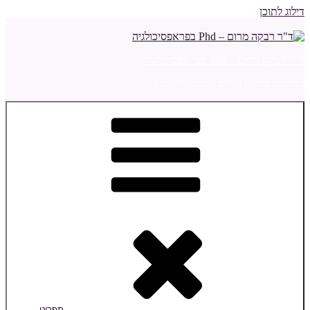
דילוג לתוכן
ד"ר רבקה מרום – Phd בפראפסיכולגיה
מדריכה ומלווה הורים ויועצת חינוכית
תפריט