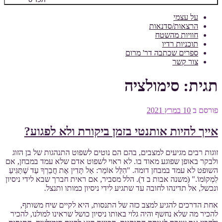
על עצמי
הרצאות/סדנאות
חוויות מהשטח
תוכניות רדיו
ספרים שכתבה דר' מרום
צור קשר
תגית:
סימולציה
פורסם ב
10 במרץ 2021
אייך להיות אותנטי בזמן ביקורת ולא לפגוע?
זוגות רבים מגיעים למצבים, בהם הם נוטים לשפוט התנהגות של בן הזוג
ולבקר באופן שפוגע מאוד בו. לא ראוי לשפוט אדם שלא עמד במבחן, אם
השופט לא עמד במבחן דומה. "הִלֵּל אוֹמֵר: אַל תָּדִין אֶת חֲבֵרְךָ עַד שֶׁתַּגִּיעַ
לִמְקוֹמוֹ." (משנה אבות ב ד). הלל מסביר, אם ראית חברך שבא לידי ניסיון
ונכשל, אל תדינהו לחובה עד שתגיע לידי ניסיון כמותו ותנצל.
אחת הדרכים להגיע למצב כזה של התנסות, היא לקיים שיח משותף,
להכיר מה שלא נחשף והיה גלוי באותו ניסיון כושל שראינו למולנו, להכיר