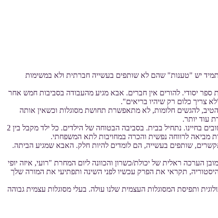
 החינוכית והבלתי פורמלית תמיד יש "טענות" שהם לא שותפים בעשייה חברתית ולא במשימות
 ספר יסודי. להורים אין חברים. אבא מגיע מהעבודה בסביבות חמש אחר
א צריך כלום רק שיהיו בריאים".
הטיב, להגשים חלומות, לא מתאפשרת תחושת מסוגלות וכשאין אותה
 עוד יותר.
על מנת שילדנו יגיעו לאותה תחושת מסוגלות וירצו להיות "נוכחים" במובן המעשי של המילה, שותפים ומעורבים חברתית, עלינו לעשות מספר צעדים חשובים בחיינו. נתחיל בבית. בסביבה הבטוחה של הילדים. כל ילד מקבל בין 2
ת מביאה לרווחה נפשית והכרה במחויבות לתא המשפחתי.
תקשרים, שותפים בעשייה, הם לומדים להיות חלק. האבא שמגיע הביתה.
 הערכה ראלית של יכולת/כשרון והכוונה ליום המחרת "רועי, איזה יופי
יסטוריה, תקראי את הפרק עכשיו לפני השינה ותפתיעי את המורה שלך
לוגית ותפיסת המסוגלות העצמית שלנו עולה. בעלי מסוגלות עצמית גבוהה