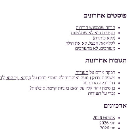
פוסטים אחרונים
הרווח שבמפגש הדורות
תקיפות היא לא שתלטנות
(ללא כותרת)
לקלף את הבצל, לא את הילד
מעורבים, לא מתערבים
תגובות אחרונות
רבקה מרום
על
תעודות
משפחת צדוק ( נועה ואוהד והילה ועמרי ונדב)
על
סָבְתָא, מִי הוּא יֶלֶד מ
דר' רבקה מרום
על
בן סימון זוהר קלין
על
האם בזוגיות קיימת סובלנות?
גברי
על
תעודות
ארכיונים
אוגוסט 2026
יולי 2026
יוני 2026