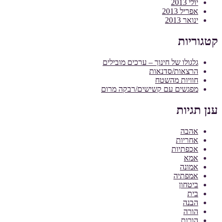
יולי 2013
אפריל 2013
ינואר 2013
קטגוריות
גלגולו של חינוך – ערכים מובילים
הרצאות/סדנאות
חוויות מהשטח
מפגשים עם קשישים/רבקה מרום
ענן תגיות
אהבה
אחריות
אכפתיות
אמא
אמונה
אמפתיה
ביטחון
בית
הבנה
הורה
הורות