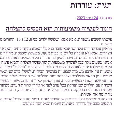
תגית:
עוררות
פורסם ב
24 ביולי 2023
חינוך לעשייה משמעותית הוא הבסיס להצלחה
פגשתי השבוע מש
אישיות.
מראיון עם ההורים עלה שהאבא עובד במפעל והאמא מנקה בתים. האבא למד 
הצהרים. אמא לא עובדת כל יום כי בבית מנקה, מבשלת ומכבסת. מהילדים 
תחושת מסוגלות גבוהה מחייבת ניסיון בהתגברות על מכשולים באמצעות מ
אנחנו נמנעים מלהיכנס לעשייה משמעותית שתאפשר הצלחה ותביא עימה או
משימות עד ארבע משימות שבועיות בעשייה הביתית. למשל: ביום שני שטי
מודלינג. מן הראוי שהילדים יצפו בהתנסות מוצלחת של ההורים. של אחרי
נח חצי שעה ושותף בעשייה בבית. עורך שולחן לארוחת ערב. משתף בעשיי
השיחה עם הילדים שמתנהלת בכל ערב לפני או אחרי ארוחת הערב, מציפה הצ
ששחקת עם דני בהפסקה, גם מחר תצא מהכיתה, יהיה יום יפה, תחשוב עם 
מחר, מה את אומרת?"
העצמה מתקיימת על עוררות רגשית/פסיכולוגית. כשאנחנו ההורים/הצוות החי
תופסים מצב של עוררות כאנרגיה חיובית וכמקדמת ביצועים.