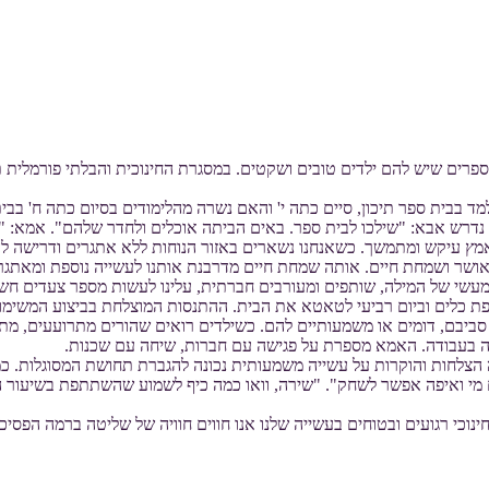
פחה: אבא אמא ושלושה ילדים בני 8, 12 ו-15. ההורים מספרים שיש להם ילדים טובים ושקטים. במסגרת
בבית ספר תיכון, סיים כתה י' והאם נשרה מהלימודים בסיום כתה ח' בבית
נדרש אבא: "שילכו לבית ספר. באים הביתה אוכלים ולחדר שלהם". אמא: "ל
אמץ עיקש ומתמשך. כשאנחנו נשארים באזור הנוחות ללא אתגרים ודרישה ל
שר ושמחת חיים. אותה שמחת חיים מדרבנת אותנו לעשייה נוספת ומאתגרת
פת כלים וביום רביעי לטאטא את הבית. ההתנסות המוצלחת בביצוע המשימו
ם סביבם, דומים או משמעותיים להם. כשילדים רואים שהורים מתרועעים, מ
ה בעבודה. האמא מספרת על פגישה עם חברות, שיחה עם שכנות.
לחות והוקרות על עשייה משמעותית נכונה להגברת תחושת המסוגלות. כמובן
מי ואיפה אפשר לשחק". "שירה, וואו כמה כיף לשמוע שהשתתפת בשיעור ה
נוכי רגועים ובטוחים בעשייה שלנו אנו חווים חוויה של שליטה ברמה הפסיכו