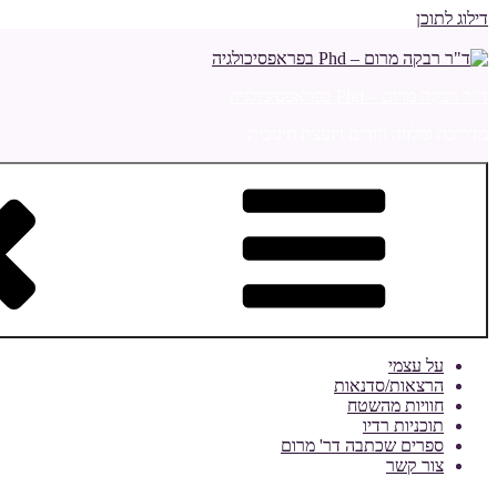
דילוג לתוכן
ד"ר רבקה מרום – Phd בפראפסיכולגיה
מדריכה ומלווה הורים ויועצת חינוכית
על עצמי
הרצאות/סדנאות
חוויות מהשטח
תוכניות רדיו
ספרים שכתבה דר' מרום
צור קשר