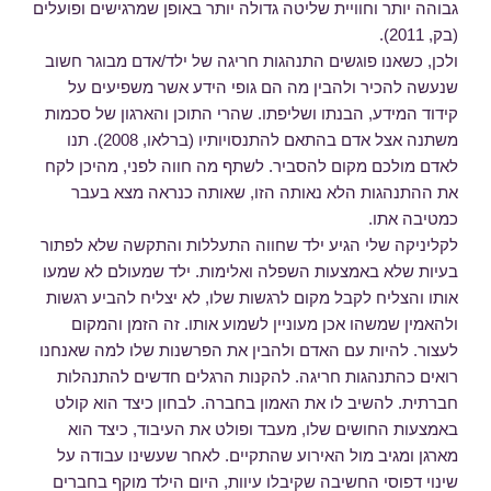
גבוהה יותר וחוויית שליטה גדולה יותר באופן שמרגישים ופועלים
(בק, 2011).
ולכן, כשאנו פוגשים התנהגות חריגה של ילד/אדם מבוגר חשוב
שנעשה להכיר ולהבין מה הם גופי הידע אשר משפיעים על
קידוד המידע, הבנתו ושליפתו. שהרי התוכן והארגון של סכמות
משתנה אצל אדם בהתאם להתנסויותיו (ברלאו, 2008). תנו
לאדם מולכם מקום להסביר. לשתף מה חווה לפני, מהיכן לקח
את ההתנהגות הלא נאותה הזו, שאותה כנראה מצא בעבר
כמטיבה אתו.
לקליניקה שלי הגיע ילד שחווה התעללות והתקשה שלא לפתור
בעיות שלא באמצעות השפלה ואלימות. ילד שמעולם לא שמעו
אותו והצליח לקבל מקום לרגשות שלו, לא יצליח להביע רגשות
ולהאמין שמשהו אכן מעוניין לשמוע אותו. זה הזמן והמקום
לעצור. להיות עם האדם ולהבין את הפרשנות שלו למה שאנחנו
רואים כהתנהגות חריגה. להקנות הרגלים חדשים להתנהלות
חברתית. להשיב לו את האמון בחברה. לבחון כיצד הוא קולט
באמצעות החושים שלו, מעבד ופולט את העיבוד, כיצד הוא
מארגן ומגיב מול האירוע שהתקיים. לאחר שעשינו עבודה על
שינוי דפוסי החשיבה שקיבלו עיוות, היום הילד מוקף בחברים