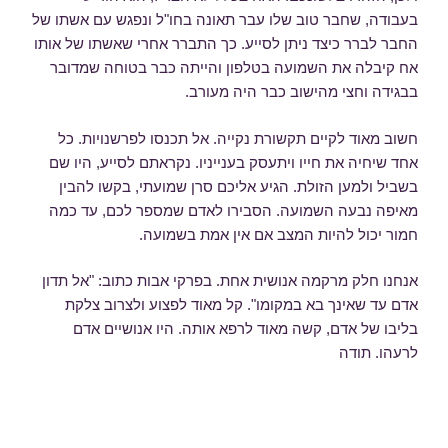
בעבודה, שחבר טוב שלו עבר תאונה בחו"ל ונפגש עם אשתו של
החבר לברר כיצד ניתן לסייע. כך התברר אחרי שאשתו של אותו
אח קיבלה את השמועה בטלפון והייתה כבר בטוחה שמדובר
בבגידה וחצי מהישוב כבר היה מעורב.
חשוב מאוד לקיים תקשורת נקייה. אל תכנסו לפרשנויות. כל
אחד שיחיה את חייו ויתעסק בענייניו. נקראתם לסייע, היו שם
בשביל ולמען הזולת. הגיע אליכם סרן שמועתי, בקשו להבין
מאיפה נבעה השמועה. הסבירו לאדם שמספר לכם, עד כמה
חמור יכול להיות המצב אם אין אמת בשמועה.
אנחנו חלק מרקמה אנושית אחת. בפרקי אבות כתוב: "אל תדון
אדם עד שאינך בא במקומו". קל מאוד לפצוע ולצרוב צלקת
בליבו של אדם, קשה מאוד לרפא אותה. היו אנושיים אדם
לרעהו. תודה