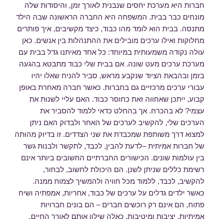
חברות היא מערכת יחסים שנבנית לאורך זמן, והיסודות שלה
מונחים כבר בבית. המשפחה היא החברה הראשונה שבה הילד
מתנסה. בבית הוא לומד מהו כבוד, כיצד מקשיבים, איך פותרים
מחלוקות ואילו ערכים מובילים את ההתנהלות בין אנשים. כאן
עולה נקודה משמעותית במיוחד: כל אחד מאיתנו גדל בבית עם
מערכת ערכים מעט שונה. אם בבית שלי כבוד מתבטא בהגעה
בזמן ובהבאת הציוד שנקבע מראש, סביר להניח שאלו יהיו
עבורי ערכים מרכזיים גם בחברות. כאשר חברה מאחרת באופן
קבוע, ייתכן שאחווה זאת כחוסר כבוד. האם עליי לשנות את
עצמי? לא בהכרח. אך בהחלט כדאי ללמוד להסביר את
הערכים שלי, להקשיב לערכים של האחר ולבדוק האם ניתן
למצוא דרך משותפת שמכבדת את שני הצדדים. זו בדיוק מהותה
של חברות אמיתית –לדעת להבין, לכבד, לתקשר ולבנות גשר
בין עולמות שונים. הכישורים החברתיים החשובים ביותר אינם
רשימת כללים שניתן לשנן. הם היכולת לחשוב, לבחור,
להקשיב, לכבד, ללמוד מכל חוויה ולהמשיך לצמוח ממנה.
כאשר ילדים גדלים על ערכים של כבוד, אחריות, אמפתיה ושיח
פתוח, הם אינם רק רוכשים חברים – הם בונים חברויות
אמיתיות, יציבות ומיטיבות, כאלה שילוו אותם לאורך החיים.