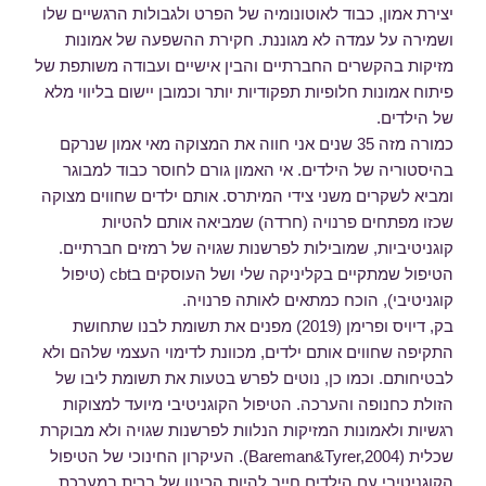
יצירת אמון, כבוד לאוטונומיה של הפרט ולגבולות הרגשיים שלו
ושמירה על עמדה לא מגוננת. חקירת ההשפעה של אמונות
מזיקות בהקשרים החברתיים והבין אישיים ועבודה משותפת של
פיתוח אמונות חלופיות תפקודיות יותר וכמובן יישום בליווי מלא
של הילדים.
כמורה מזה 35 שנים אני חווה את המצוקה מאי אמון שנרקם
בהיסטוריה של הילדים. אי האמון גורם לחוסר כבוד למבוגר
ומביא לשקרים משני צידי המיתרס. אותם ילדים שחווים מצוקה
שכזו מפתחים פרנויה (חרדה) שמביאה אותם להטיות
קוגניטיביות, שמובילות לפרשנות שגויה של רמזים חברתיים.
הטיפול שמתקיים בקליניקה שלי ושל העוסקים בcbt (טיפול
קוגניטיבי), הוכח כמתאים לאותה פרנויה.
בק, דיויס ופרימן (2019) מפנים את תשומת לבנו שתחושת
התקיפה שחווים אותם ילדים, מכוונת לדימוי העצמי שלהם ולא
לבטיחותם. וכמו כן, נוטים לפרש בטעות את תשומת ליבו של
הזולת כחנופה והערכה. הטיפול הקוגניטיבי מיועד למצוקות
רגשיות ולאמונות המזיקות הנלוות לפרשנות שגויה ולא מבוקרת
שכלית (Bareman&Tyrer,2004). העיקרון החינוכי של הטיפול
הקוגניטיבי עם הילדים חייב להיות הכינון של ברית במערכת