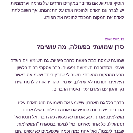
אוסיף ואדגיש, אם מדובר במקרים חוזרים של מרמה וערמומיות,
יש לברר עם האדם ולהוכיח אותו על התנהגותו. אך חשוב לתת
לאדם את המקום המכבד להוכיח את חפותו.
פורסם
12 ביולי 2020
ב
סרן שמועתי בפעולה, מה עושים?
שמועה שמסתובבת פוגעת כחרב פיפיות. גם השומע וגם האדם
שעליו מסתובבת השמועה נפגעים. כבר עסקתי רבות בלשון
הרע מהמקום ההלכתי. חשוב לי שנבין ביחד ששמועה באשר
היא אינה תורמת לאיש ולכן, יש מיד להוריד אותה לרמת שיח
נקי והגון עם האדם עליו נאמרו הדברים.
בדרך כלל גם האחרון שישמע את השמועה הוא האדם עליו
מדברים. יש תכונה לחפש את אותה רכילות, כאילו אנחנו
מושלמים. אנחנו, לא, אנחנו לא נעשה כזה דבר. אל תנסו ואל
תתהוללו. כל אחד מאיתנו יכול למעוד במסגרת "המושלמות
שבנה לעצמו". ואל אחת כמה וכמה שלפעמים לא עשינו שום