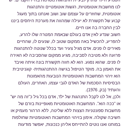
לנו מחשבות אוטומטיות, רגשות אוטומטיים והתנהגות
אוטומטית, שחוזרים על עצמם שוב ושוב ואנחנו בתוך מעגל
קבוע של תקשורת לא יעילה שמהווה את מערכת היחסים ביננו
לבין החברה בה אנו חיים.
חשוב שנדע לאין אדם בעולם שבאמת המטרה שלו להרע,
להפריע, להכשיל באה ממקום שטוב לו, שנעים לו, שהחיים
מאירים לו פנים. אדם מגיל צעיר ועד בכלל שנוטה להתנהגות
פרועה ולא מטיבה לסביבה, מגיע ממקום שהסביבה לא האירה
לו פנים. שהוא נפגע. הוא לא חווה תקשורת בונה איתה ואיבד
את האמון בה. מוקד הטיפול בגישה ההתנהגותית- קוגניטיבית
הוא זיהוי המחשבות האוטומטיות הנובעות מהאמונות
הבסיסיות הסכמות של האדם לגבי עצמו, האחרים, העולם
והעתיד (בק, 1976).
ולכן, אל לנו לקבל התנהגות של ילד, אדם בכל גיל כ"זה מה יש"
או "ככה הוא". המחשבות האוטומטיות מאופיינות בזרם של
מחשבות ספונטניות הצצות ללא שליטה, ללא הרהור מעמיק או
חשיבה שקולה. אימון בזיהוי המחשבות האוטומטיות שחולפות
במוחנו ואנו נוטים להתייחס אליהן כנכונות, יאפשר מודעות