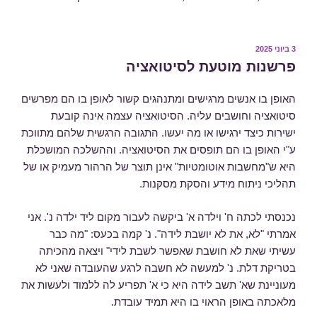
פורסם
3 ביוני 2025
ב
פרשנות מוטעת לסיטואציה
האופן בו אנשים מרגישים ומתנהגים קשור לאופן בו הם מפרשים
סיטואציה וחושבים עליה. הסיטואציה עצמה אינה קובעת
ישירות כיצד ירגישו או מה יעשו. התגובה הרגשית שלהם מתווכת
ע"י האופן בו הם תופסים את הסיטואציה. וההשלכה המושכלת
היא ש"מחשבות אוטומטיות" אינן תוצר של הרהור מעמיק או של
תהליכי ניתוח מידע והסקת מסקנות.
נכנסתי לכתה ח' וילדה א' ביקשה לעבור מקום ליד ילדה נ'. אני
אמרתי "לא, את לא יושבת לידה". נ' קמה בכעס: "מה כבר
עשיתי שאת לא חושבת שאפשר לשבת לידי" ויצאה מהכיתה
בטריקת דלת. נ' למעשה לא חשבה לרגע שהעובדה שאני לא
מעוניינת שא' תשב לידה היא כי א' תפריע לה ללמוד ולעשות את
מלאכתה באופן הראוי בו היא תמיד עובדת.