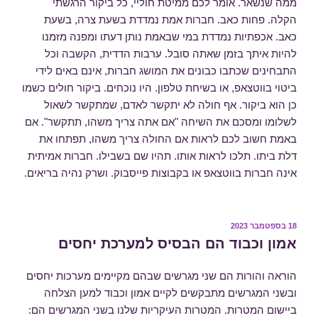
ממה שנשאר. אומר לכם ממיטת חוליי, כל ביקור הרגשתי
הקלה. פחות כאב. חברות אמת נמדדת בשעת צרה, בשעת
כאב. אכפתיות נמדדת במי שבאמת נותן דעתו ומפנה מזמנו
להיות איתך בזמן שאתה סובל. ערבות הדדית, הקשבה וכל
התבחינים שכתבו כבונים את המושג חברות, אינם באים לידי
ביטוי בווטצאפ, או בשיחת טלפון. היו נוכחים. ביקור חולים כשמו
כן הוא ביקור. אף חולה לא יתקשר לאדם, שמתקשר לשאול
לשלומו ומסכם את השיחה "אם אתה צריך משהו, תתקשר". אם
באמת חשוב לכם לראות אם החולה צריך משהו, תפתחו את
דלת ביתו. תלכו לראות אותו. תהיו שם בשבילו. חברות אמיתית
אינה חברות בווטצאפ או בקבוצות פייסבוק. ושרק נהיה בריאים.
פורסם
18 בספטמבר 2023
ב
אמון וכבוד הם הבסיס למערכת יחסים
הוראה והורות הם שני מגרשים שבהם מקיימים מערכות יחסים
ובשני המגרשים מתבקשים לקיים אמון וכבוד למען הצלחה
ביישום המטרות. המטרות העיקריות שלנו בשני המגרשים הם: