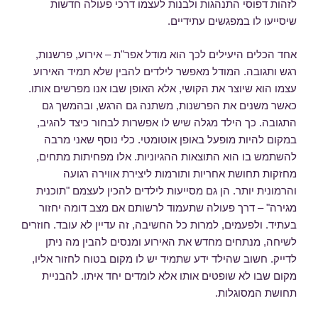
לזהות דפוסי התנהגות ולבנות לעצמו דרכי פעולה חדשות
שיסייעו לו במפגשים עתידיים.
אחד הכלים היעילים לכך הוא מודל אפר"ת – אירוע, פרשנות,
רגש ותגובה. המודל מאפשר לילדים להבין שלא תמיד האירוע
עצמו הוא שיוצר את הקושי, אלא האופן שבו אנו מפרשים אותו.
כאשר משנים את הפרשנות, משתנה גם הרגש, ובהמשך גם
התגובה. כך הילד מגלה שיש לו אפשרות לבחור כיצד להגיב,
במקום להיות מופעל באופן אוטומטי. כלי נוסף שאני מרבה
להשתמש בו הוא התוצאות ההגיוניות. אלו מפחיתות מתחים,
מחזקות תחושת אחריות ותורמות ליצירת אווירה רגועה
והרמונית יותר. הן גם מסייעות לילדים להכין לעצמם "תוכנית
מגירה" – דרך פעולה שתעמוד לרשותם אם מצב דומה יחזור
בעתיד. ולפעמים, למרות כל החשיבה, זה עדיין לא עובד. חוזרים
לשיחה, מנתחים מחדש את האירוע ומנסים להבין מה ניתן
לדייק. חשוב שהילד ידע שתמיד יש לו מקום בטוח לחזור אליו,
מקום שבו לא שופטים אותו אלא לומדים יחד איתו. להבניית
תחושת המסוגלות.