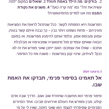
2.
בודקים: מה הילד באמת חווה?
3.
שואלים
במקום "למה
עשית את זה?" נסו "מה קרה כאן?"
4. משנים את נקודת
המבט
מה אנו למדים מהסיטואציה?
הפרשנות היא המפתח לקשר. ככל שנתרגל לראות את המציאות
מעיניהם – פחות נשפוט ויותר נבין – כך נבנה איתם קשר בטוח,
עמוק ומבוסס אמון. ונלמד אותם להימנע מפרשנות. אז בפעם
הבאה שאתם עומדים מול סיטואציה שמכעיסה או מבלבלת
אתכם – שאלו את עצמכם: האם ייתכן שאני מפרש את זה לא
נכון? לעיתים, שינוי קטן בפרשנות – משנה את כל הסיפור.
פורסם
3 בדצמבר 2024
ב
אל תאמינו בסיפור פנימי, תבדקו את האמת
שבו.
סיפור פנימי הוא מחשבה שחוזרת שוב ושוב. הדרך שבה אדם
קולט, מבין ומפרש את העולם ואירועים סביבו. אחד הסיורים
הפנימיים שסיפרתי לעצמי הוא שאני חזקה, שאין לי על מי