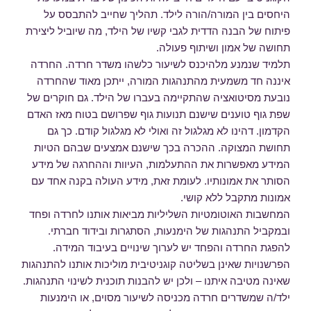
היחסים בין המורה/הורה לילד. תהליך שחייב להתבסס על
פיתוח של הבנה הדדית לגבי קשיו של הילד, מה שיוביל ליצירת
תחושה של אמון ושיתוף פעולה.
תלמיד שנמנע מלהיכנס לשיעור כלשהו משדר חרדה. החרדה
איננה חד משמעית מהתנהגות המורה, ייתכן מאוד שהחרדה
נובעת מסיטואציה שהתקיימה בעברו של הילד. גם חוקרים של
שפת גוף טוענים שישנם תנועות גוף שפרושם בטוח מאז האדם
הקדמון. דהינו לא מגלגול זה ואולי לא מגלגול קודם. כך גם
תחושת המצוקה. ההכרה בכך שישנם אמצעים שבהם הטיות
המידע מאפשרות את ההתעלמות, העיוות וההחרגה של מידע
הסותר את אמונותיו. לעומת זאת, מידע העולה בקנה אחד עם
אמונות מתקבל ללא קושי.
המחשבות האוטומטיות השליליות מביאות אותנו לחרדה ופחד
ובמקביל התנהגות של הימנעות, הסתגרות ובידוד חברתי.
להפגת החרדה והפחד יש לערוך שינויים בעיבוד המידה.
הפרשנויות שאינן בשליטה קוגניטיבית מוליכות אותנו להתנהגות
שאינה מטיבה איתנו – ולכן יש להבנות תוכנית לשינוי התנהגות.
ילד/ה שמשדרים חרדה מכניסה לשיעור מסוים, או הימנעות