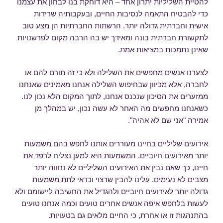
להטיית השליליות יתרון אחד – היא דוחקת בנו לבחון את עצמנו
כדי להבטיח התאמה לנסיבות החיים, ובעקבותיה שרידות
אישית וחברתית גדולה יותר. הרשתות החברתיות הן מצע טוב
לתקשורת חברתית בונה ומאידך יש בה הרבה מקום לפרשנויות
שאינן נתמכות במציאות אמת.
לצערנו אנשים מחפשים את השלילה ולא כי זה תורם להם או
לחברה, אלא מכיוון שבחיפוש השלילה אנחנו מאמינים שאנחנו
ממזערים את הסיכון שנכנס אנחנו, לתוך המקום הלא נכון לנו.
כשאנחנו מחפשים מה האחר לא עשה נכון, יש במהלך מן
אמירה "אני שם לא אהיה".
אירועים שליליים בחיינו מעוררים אותנו לחפש בהם משמעות
יותר מאירועים חיוביים. המשמעות היא למען נצליח לרפד את
חיינו, כך שאם נבין את האירועים השליליים לא נחווה יותר
מצבים לא נעימים. עלינו להבין שרצוי וכדאי לתת משמעות
גדולה יותר לאירועים חיוביים ולהגדיל את החשיבה ליישומם ולא
לעשות בלחפש איפה אנשים אחרים טועים וכמה אנחנו טועים
בהתנהגות זו או אחרת, כי החיים מלאים גם בטעויות.