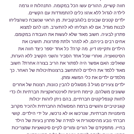
חווה קשיים, ההורים עשו הכל במקומה. התנהלות זו גרמה
לילדה לגדול ללא ארגז כלים להתמודדות עם הקשיים.
ילדים קטנים שבונים בלגו/בקוביות. מן הראוי שנשבח כשהצליחו
לבנות מגדל. אם לא הצליחו לא להתערב. תנו להם למצוא
פתרון לבעיה. חשוב מאוד שלא לעשות את העבודה במקומם.
אחים רבים ביניהם, לא למהר ולתת פתרונות. תושיבו את
הילדים ותקיימו דיון. מה קרה? כל אחד יספר כיצד חווה את
הסיטואציה. ואחרי שכל אחד הסביר והשני הקשיב ללא הערות,
שואלים: האם אפשר היה לפתור את הריב בצורה אחרת? חשוב
מאוד ללמד את הילדים להתחשב ברצונות/יכולות של האחר. כך
מלמדים ילדים את כלי המשא ומתן.
ילדים צעירים מגיל 3 מסוגלים להבין כוונות, רצונות של אחרים
ששונים משלהם. קיימת חיוניות לאינטראקציות חברתיות ולו כדי
לחוות קונפליקטים חברתיים, בהם ניתן לזהות יכולות
קוגניטיביים ורגשיים ברמת המסוגלות החברתית ולהכיר מקרוב
מיומנויות חברתיות, שנרכשו או לא נרכשו, על ידי הילדים. קושי
חברתי נובע מהיסטורית אי למידה של פתרון בעיות של הילד
בחייו. מתפקידם של הורים ומורים לקיים סיטואציות שמצריכות