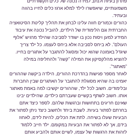
פתרון בעיות ולנתב למידה נכונה של כלים תקשורתיים
משמעותיים, שיאפשרו לילד למלא ארגז כלים לחייו בהווה
ובעתיד.
כהורים וכמורים חווה עלינו לבחון את תהליך קליטת הסיטואציה
החברתית וגם הלימודית של הילדים, להוביל נכונה את עיבוד
המידע למען ויסות נכון בו ישודר לסביבה שהילד מרגיש "אלוף
העולם". לא ביחס לסביבה אלא ביחס לעצמו. כל ילד צריך
שיגדל באמונה שהוא יכול ומסוגל להתגבר על אתגרים בחייו.
להוציא מהלקסיקון את המילה "קשה" ולהחליפה במילה
"מאתגר".
לאחר מספר פגישות בהדרכת ההורים, הילדה ביקשה שההורים
יאמינו בה שהיא מסוגלת להתגבר על האתגרים שבין החברות
ובלימודים. חשוב לכל ילד, שההורים יקשיבו למה באמת מאתגר
אותו. חשוב לשתף בקשיים שעברתם כילדים. שהילדים יבינו
שאינם חריגים בתחושות וברגשות שלהם. לספר כיצד אתם
בחרתם לפתור בעיות. לשבת ביחד ולחשוב כיצד ניתן לפתור את
הבעיות שעלו בשיחה. לתת את הכלים, להיות לידם, לאחוז
בידם, אך לא לפתור את הבעיות במקומם. ילד חייב ללמוד
לזהות את הרגשות של עצמו, לשיים אותם ולהביע אותם