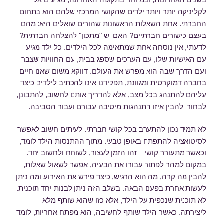
לקליניקה יותר ויותר ילדים שהקושי המרכזי שלהם הוא בתחום
החברתי. אחת השאלות הראשונות שהורים שואלים היא: מהם
בעצם כישורים חברתיים? האם יש "מתכון" להצלחה חברתית?
לדעתי, אין נוסחה אחת שמתאימה לכל הילדים. כל ילד מגיע
עם האישיות שלו, עם הערכים שספג בבית, עם החוויות שצבר
ועם הדרך שבה הוא מפרש את העולם. דווקא משום שאנו חיים
בחברה דמוקרטית ומגוונת, תפקידנו אינו להכתיב לילדים כיצד
עליהם להתנהג בכל מצב, אלא להדריך אותם לחשוב, להתבונן,
לבחור ולהבין איזו התנהגות מיטיבה עבורם ועבור הסביבה.
לא תמיד נכון להתערב בכל קושי חברתי. לעיתים חשוב לאפשר
לסיטואציה להתפתח באופן טבעי. מתוך ההתנסות הילד לומד,
וכאשר מתעורר קושי – זהו הזמן לעצור, לשוחח ולחשוב יחד.
במקום למהר לפתור עבורו את הבעיה, אפשר לשאול שאלות,
להבין מה קרה, מה הוא הרגיש, כיצד פירש את האירוע ומה ניתן
לעשות אחרת בפעם הבאה. בשלב הזה ניתן לבנות יחד תוכנית.
לא תוכנית שנכפית על הילד, אלא כזו שהוא שותף מלא
ליצירתה. כאשר הילד שותף לחשיבה, הוא מפתח אחריות, לומד