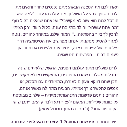
תארו לכם את הסצנה הבאה: אתם נכנסים לחדר ורואים את
ילדכם שופך צבע על השולחן, מיד עולה הכעס – "למה הוא
הורס? למה הוא שוב לא מקשיב?" ואז אתם שואלים בקול נוזף
"מה אתה עושה?" והילד בתגובה עונה, בקול רועד: "רק רציתי
להכין לך ציור בהפתעה…" המוח שלנו, במיוחד כהורים, נוטה
למהר להסיק מסקנות, אנחנו מפרשים את הסיטואציה דרך
פילטרים של עייפות, דאגה, ניסיון עבר ולעיתים גם פחד. אך
פעמים רבות – הפרשנות הזו שגויה.
ילדים פועלים מתוך עולמם הפנימי, הרגשי, שלעיתים שונה
בתכלית משלנו. כשהם מתפרצים, מתעקשים או לא מקשיבים,
יתכן שהם דווקא זועקים לעזרה, מתמודדים עם תסכול, או
מנסים לתקשר צורך אמיתי. הבעיה מתחילה כאשר אנחנו,
ההורים נותנים פרשנות התנהגותית מיידית – שלרוב מבוססת
על כוונות שליליות, המקום לעצור רגע ולבדוק האם ייתכן שיש
כאן סיפור אחר? (נ' הגיבה מתוך תסכול עמוק).
כיצד נמנעים מפרשנות מוטעת?
1. עוצרים רגע לפני התגובה