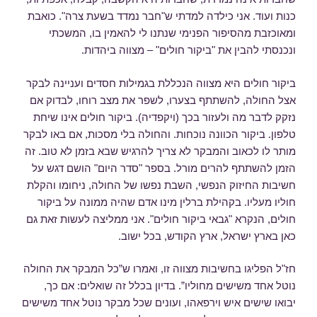
כנות ועוד. אני כילדה למדתי ש"חבר נמדד בשעת צרה". כואבת
ומאוכזבת מהסיפור הפנימי שנתנו לי להאמין בו, המשכתי
ונכנסתי להבין את "ביקור חולים" – מצווה ביהדות.
ביקור חולים היא מצווה הנכללת בגמילות חסדים ועניינה לבקר
אצל החולה, להשתתף בצערו, לשפר את מצב רוחו, לבדוק אם
נזקק לדבר מה ולעזור בכך (ויקפדיה). ביקור חולים אינו שיחת
טלפון. ביקור הכוונה נוכחות. והחולה בלי מסכות, אם באו לבקר
מותר לו לכאוב והמבקר לא צריך להרגיש שבא בזמן לא טוב. זה
הזמן להשתתף להרים מורל. בספר "סדר היום" הושם דגש על
חשיבות החיזוק הנפשי, השבת נפשו של החולה, ניחומו והקלת
חוליו מעליו. בקהילת ברלין מינו אדם שהיה ממונה על ביקור
חולים, הנקרא "גבאי ביקור חולים". אני ממליצה לעשות זאת גם
כאן בארץ ישראל, ארץ הקודש, בכל ישוב.
חז"ל הפליגו בחשיבות מצווה זו, ואמרו ש”כל המבקר את החולה
נוטל אחד משישים מחוליו”. בדיון בכלל זה שואלים: אם כך,
יבואו שישים איש וירפאהו, ועונים שכל מבקר נוטל אחד משישים