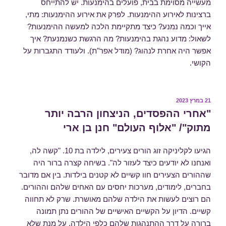
מעשייה מסוימת בבית, פועלים בהימנעות. יש להתייחס
ברצינות לאירוע ההימנעות. לפרק את אירוע ההימנעות: מתי,
אייך וכמה נמנע? כיצד מתקיימת הלכה למעשה ההימנעות?
לשאול: מדוע נהגת בהימנעות? מה הרגשת כשנמנעת? איך
אפשר היה אחרת לנהוג? (מודל אפר"ת). ולעודד התגברות על
הקושי.
פורסם
21 במרץ 2023
ב
"אחרי ההפסדים, הניצחון הרבה יותר
מתוק"/ "אלוף העולם" חנן בן ארי
הגיעו לקליניקה זוג הורים צעירים, לילדה בת 10. "קשה לה,
ואנחנו לא יודעים כיצד לעזור לה". בשיחה קצרה ברור היה
שההורים הצעירים חוו קשיים לא קטנים בילדות. בין אם מדובר
בחברים, לימודים, מערכות יחסים עם האחים שלהם וההורים.
הם רוצים לעשות את הילדה שלהם מאושרת. שרק לא תחווה
קשיים. הדיון על הקשיים האישיים של ההורים נתן תמונה
ברורה על דרך ההתנהגות שלהם כלפי הילדה. על מנת שלא