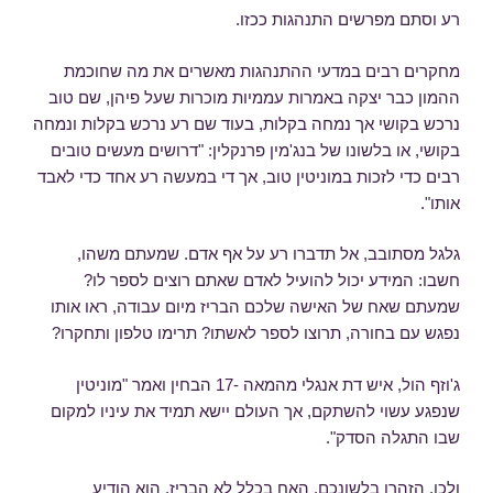
רע וסתם מפרשים התנהגות ככזו.
מחקרים רבים במדעי ההתנהגות מאשרים את מה שחוכמת
ההמון כבר יצקה באמרות עממיות מוכרות שעל פיהן, שם טוב
נרכש בקושי אך נמחה בקלות, בעוד שם רע נרכש בקלות ונמחה
בקושי, או בלשונו של בנג'מין פרנקלין: "דרושים מעשים טובים
רבים כדי לזכות במוניטין טוב, אך די במעשה רע אחד כדי לאבד
אותו".
גלגל מסתובב, אל תדברו רע על אף אדם. שמעתם משהו,
חשבו: המידע יכול להועיל לאדם שאתם רוצים לספר לו?
שמעתם שאח של האישה שלכם הבריז מיום עבודה, ראו אותו
נפגש עם בחורה, תרוצו לספר לאשתו? תרימו טלפון ותחקרו?
ג'וזף הול, איש דת אנגלי מהמאה -17 הבחין ואמר "מוניטין
שנפגע עשוי להשתקם, אך העולם יישא תמיד את עיניו למקום
שבו התגלה הסדק".
ולכן, הזהרו בלשונכם. האח בכלל לא הבריז, הוא הודיע