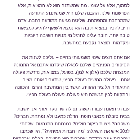
לסמוך, אלא על עצמי. מה שמשתנה הוא לא המציאות, אלא
הפרשנות שלנו. ההבנה שלנו היא שמשתנה: התודעה
שמתרחבת ומתפתחת. שליטה מגיעה מתודעה רחבה. אדם
חייב להכיר במציאות בה הוא נמצא ולשאוף להגיע למציאות
טובה יותר. חובה עלינו לתרגל מיומנויות חשיבה חיוביות
ומקדמות. תוצאה נקבעת במחשבה.
אם אתם רוצים שינוי משמעותי בחיים – עליכם לשנות את
הסיפורים הפנימיים שלכם לכאלה שיקדמו אתכם אל התמונה
המנצחת שלכם (אלון אולמן). בפועל, במציאות, נדרשת פעולה
אחת – פעולה ממשית בעולם הפיזי, שתעביר אותנו מציר
התיאוריה אל ציר ההוויה. הגשר בין המחשבה והרצון והכוונה
והתקווה לבין הגשמה היא פעולה. פעולה בעולם הפיזי.
עברתי תאונת עבודה קשה. נפילה שריסקה אותי ואני יושבת
בבית סובלת מכאבי תופת. הדלת כמעט ולא נפתחת. חברים?
משפחה? מצוות ביקור חולים? כמנתחת התנהגות שלחתי
לכ30 איש את השאלה: "מהי חברות אמיתית?", היו שכתבו
שחברות אינה נמדדת, שחברות היא הקשבה, קבלה, אכפתיות,