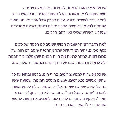
אירוע שלילי הוא הזדמנות לצמיחה, ואין כמעט צמיחה
משמעותית ללא טראומה. מכל טעות לומדים. מכל מעידה יש
למצוא דרך לעשייה נכונה. עלינו להבין שכל אחד מאיתנו מועד.
הפסקנו להאמין לאנשים הקרובים לנו ביותר, כשהם מסבירים
שנקלעו לאירוע שלילי ואין להם חלק בו.
למה הדבר דומה? עוגמת הנפש שמסב לנו הפסד של סכום
כסף מסוים, יהיה תמיד גדול יותר מההנאה שיסב לנו רווח של
סכום דומה. למהר לראות את היות הבנים שהצטלמו ליד הבנות
ולא לראות שהבנות ישבו על החוף ונהנו מהשהייה שלהן שם.
אין כל אפשרות למנוע צילומים בחוף הים, בקניון ובהופעה כל
שהיא. אנשים מצטלמים. אנשים מעלים תמונות. שמועה שאין
בה כל אמת, שמועה שאינה אלה פרשנות, יכולה לפגוע מאוד.
לצערנו "יש סדק בכל דבר", כתב ושר לאונרד כהן, "כך נכנס
האור". תפקידנו כחברים להיות שם ולהכניס את האור. לחפש
את החיובי. להאמין באדם. בחבר.