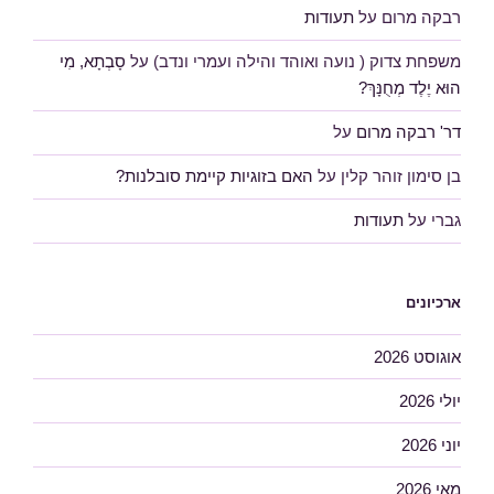
רבקה מרום
על
תעודות
משפחת צדוק ( נועה ואוהד והילה ועמרי ונדב)
על
סָבְתָא, מִי
הוּא יֶלֶד מְחֻנָּךְ?
דר' רבקה מרום
על
בן סימון זוהר קלין
על
האם בזוגיות קיימת סובלנות?
גברי
על
תעודות
ארכיונים
אוגוסט 2026
יולי 2026
יוני 2026
מאי 2026