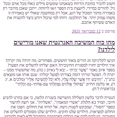
חשוב להכיר בחובת הדיווח כשאנחנו שומעים מילים כאלו מכל אדם ובכל
גיל. להורים במיידי, ליועצת בית הספר ו/או לרווחה. ייתכן שאכן מדובר רק
באמירה מתוך תסכול של רגע, אבל רק במחשבה שאולי יש באמירה זו
משהו עמוק יותר. אל תתלבטו. דווחו למי שיכול ויודע כיצד להשגיח את
האדם ששיתף אתכם.
פורסם ב
12 בפברואר 2021
מהו כוח המשיכה האנרגטית שאנו מורישים
לילדנו?
הגיעו לקליניקה זוג הורים מאוד חוששים. מפוחדים. מה יהיה? מה יקרה?
איך הילדים יחזרו למסגרת החינוכית? האם יצליחו להשלים את הפער?
בספר איוב נאמר "אֲשֶׁר יָגֹרְתִּי – יָבֹא לִי (איוב ג כה), מה שחששתי ממנו –
יקרה לי. הפועל יגורתי דומה בצורתו לפועל יכולתי. שגם אותו אנו מוצאים
בתנ"ך, "וַתִּיבַשׁ יָדוֹ אֲשֶׁר שָׁלַח עָלָיו, וְלֹא יָכֹל לַהֲשִׁיבָהּ אֵלָיו" (מלכים א, יג
ד), או בלשון החיוב "נַפְתּוּלֵי אֱלֹהִים נִפְתַּלְתִּי עִם-אֲחֹתִי–גַּם-יָכֹלְתִּי"
(בראשית ל ח).
הנטייה לדבר בלשון השלילה הושרשה בשגרת הלשון, כי אם בחרנו להביע
חיובי, תמיד בא הלגלוג "אשרי המאמין", "אשליות". אני רוצה להיעזר
בספר "הסוד", שמבקש לשנות גישה. אל תדחו את החלום. הפכו את
החלום למציאות. הילדים שלנו חזקים. הילדים שלנו מסוגלים להשלים את
הפערים. יש לתת להם את הכלים הפרקטים ובמקביל ללא לאות להוריש