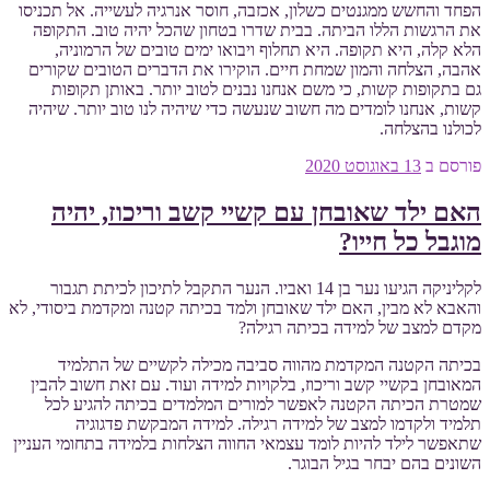
הפחד והחשש ממגנטים כשלון, אכזבה, חוסר אנרגיה לעשייה. אל תכניסו
את הרגשות הללו הביתה. בבית שדרו בטחון שהכל יהיה טוב. התקופה
הלא קלה, היא תקופה. היא תחלוף ויבואו ימים טובים של הרמוניה,
אהבה, הצלחה והמון שמחת חיים. הוקירו את הדברים הטובים שקורים
גם בתקופות קשות, כי משם אנחנו נבנים לטוב יותר. באותן תקופות
קשות, אנחנו לומדים מה חשוב שנעשה כדי שיהיה לנו טוב יותר. שיהיה
לכולנו בהצלחה.
פורסם ב
13 באוגוסט 2020
האם ילד שאובחן עם קשיי קשב וריכוז, יהיה
מוגבל כל חייו?
לקליניקה הגיעו נער בן 14 ואביו. הנער התקבל לתיכון לכיתת תגבור
והאבא לא מבין, האם ילד שאובחן ולמד בכיתה קטנה ומקדמת ביסודי, לא
מקדם למצב של למידה בכיתה רגילה?
בכיתה הקטנה המקדמת מהווה סביבה מכילה לקשיים של התלמיד
המאובחן בקשיי קשב וריכוז, בלקויות למידה ועוד. עם זאת חשוב להבין
שמטרת הכיתה הקטנה לאפשר למורים המלמדים בכיתה להגיע לכל
תלמיד ולקדמו למצב של למידה רגילה. למידה המבקשת פדגוגיה
שתאפשר לילד להיות לומד עצמאי החווה הצלחות בלמידה בתחומי העניין
השונים בהם יבחר בגיל הבוגר.