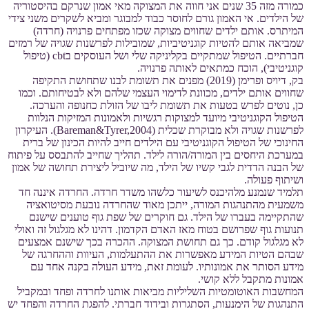
כמורה מזה 35 שנים אני חווה את המצוקה מאי אמון שנרקם בהיסטוריה
של הילדים. אי האמון גורם לחוסר כבוד למבוגר ומביא לשקרים משני צידי
המיתרס. אותם ילדים שחווים מצוקה שכזו מפתחים פרנויה (חרדה)
שמביאה אותם להטיות קוגניטיביות, שמובילות לפרשנות שגויה של רמזים
חברתיים. הטיפול שמתקיים בקליניקה שלי ושל העוסקים בcbt (טיפול
קוגניטיבי), הוכח כמתאים לאותה פרנויה.
בק, דיויס ופרימן (2019) מפנים את תשומת לבנו שתחושת התקיפה
שחווים אותם ילדים, מכוונת לדימוי העצמי שלהם ולא לבטיחותם. וכמו
כן, נוטים לפרש בטעות את תשומת ליבו של הזולת כחנופה והערכה.
הטיפול הקוגניטיבי מיועד למצוקות רגשיות ולאמונות המזיקות הנלוות
לפרשנות שגויה ולא מבוקרת שכלית (Bareman&Tyrer,2004). העיקרון
החינוכי של הטיפול הקוגניטיבי עם הילדים חייב להיות הכינון של ברית
במערכת היחסים בין המורה/הורה לילד. תהליך שחייב להתבסס על פיתוח
של הבנה הדדית לגבי קשיו של הילד, מה שיוביל ליצירת תחושה של אמון
ושיתוף פעולה.
תלמיד שנמנע מלהיכנס לשיעור כלשהו משדר חרדה. החרדה איננה חד
משמעית מהתנהגות המורה, ייתכן מאוד שהחרדה נובעת מסיטואציה
שהתקיימה בעברו של הילד. גם חוקרים של שפת גוף טוענים שישנם
תנועות גוף שפרושם בטוח מאז האדם הקדמון. דהינו לא מגלגול זה ואולי
לא מגלגול קודם. כך גם תחושת המצוקה. ההכרה בכך שישנם אמצעים
שבהם הטיות המידע מאפשרות את ההתעלמות, העיוות וההחרגה של
מידע הסותר את אמונותיו. לעומת זאת, מידע העולה בקנה אחד עם
אמונות מתקבל ללא קושי.
המחשבות האוטומטיות השליליות מביאות אותנו לחרדה ופחד ובמקביל
התנהגות של הימנעות, הסתגרות ובידוד חברתי. להפגת החרדה והפחד יש