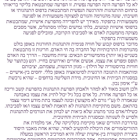
לא כל הפרעה הינה הפרעה נפשית. זו הפרעה שמתבטאת בליקוי בריאותי
בתחום ההתנהגות וההרגשה הנפשית המתבטאת בדפוס התנהגותי או
חשיבתי, שונה מהנורמה והגורם למצוקה משמעותית או לפגיעה
משמעותית בתפקוד. מאידך יש להפרידה מהפרעת אישיות, שמתבטאת
בדפוסי אישיות קבועים, בלתי גמישים ובלתי מסתגלים, אשר מסבים
מצוקה מתמשכת לאדם או לסביבתו הקרובה, ומובילים לפגיעה
משמעותית בתפקוד.
מדובר בדפוס קבוע של חוויה פנימית והתנהגות החורגות באופן בולט
מהנורמות התרבותיות של החברה בה חי האדם. חריגות זו מתבטאת
בשניים (או יותר) מהמישורים הבאים: עיוות מחשבה – הדרך בה האדם
תופס ומפרש את עצמו, אנשים אחרים ואירועים בחייו. רגש (כתוצר של
חוויות בהיסטוריה של הילד) – מגוון הרגשות, עוצמתם, יציבותם
ומותאמות התגובה הרגשית לסיטואציה באופן כללי. יחסים בין-אישיים –
במסגרת הביתית או החינוכית. מידת השליטה בדחפים – שהיא נרכשת
ע"י אימון נכון.
ולכן חשוב מאוד לא למהר ולאבחן הפרעת התנהגות כהפרעת קשב וריכוז
או כל הפרעה אחרת. כל אדם בכל גיל יכול לתייג את עצמו באבחנה
שנאמרה לו (ע"י גורם לא מקצועי) ובונה לעצמו בתת מודע דימוי עצמי
בהתאם. משם מתקיימת התנהגות לא תואמת לאדם עצמו ו/או לסביבתו.
כשילד/אדם בוגר מתנהג שלא כיאות יש לבחון את הגורמים להתנהגות
ולסייע לו לשנותה ובמסגרת הביתית והחינוכית.
בהדרכת ההורים שאני מקיימת בקליניקה שלי, אני מלמדת את
ההורים/מורים את היכולת להקשיב לאחר, שהיא אחת מאבני היסוד
ביצירת תקשורת בין-אישית יעילה והיא המרכיב הראשון במעלה
בתקשורת אסרטיבית. אחד המרכיבים הקריטיים בתקשורת אסרטיבית,