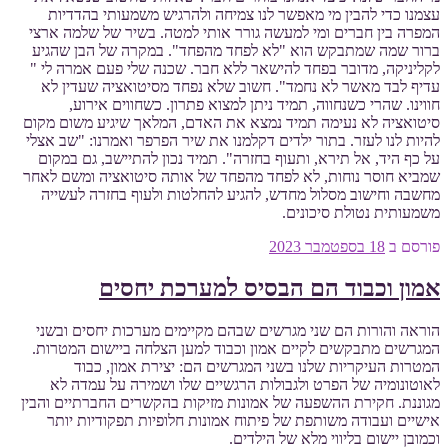
עצמנו כדי להבין מי מאפשר לנו צמיחה ולהרגיש משמעותי בהדדיות
המפרה בין חברים ומי למעשה גורר אותי למטה. בשיר של שלמה ארצי
ברור שמה שמתבקש הוא "לא לפחד מהפחד". במקרה של הבן שהגיע
לקליניקה, מדובר בפחד להישאר ללא חבר. שכנה שלי פעם אמרה לי "
עדיף לבד מאשר לא נחמד". חשוב שלא נפחד מסיטואציה שעדין לא
חווינו. שהרי כשנחווה, תמיד ניתן למצוא פתרון. כשחווים אירוע,
סיטואציה לא נעימה תמיד נמצא את האדם, המלאך שיגיע משום מקום
להיות לנו לעזר. בתור ילדים דקלמנו את שיר הפרפר ואמרנו: "שב אצלי
על כף היד, אל תירא, ותעוף בחזרה". תמיד נכון להתיישב, גם במקום
שמביא חוסר נוחות, לא לפחד מהפחד של אותה סיטואציה ומשם לאחר
מחשבה וחישוב מסלול מחדש, להגיע להחלטות ולעוף בחזרה לעשייה
משמעותית נטולת סיכונים.
פורסם ב
18 בספטמבר 2023
אמון וכבוד הם הבסיס למערכת יחסים
הוראה והורות הם שני מגרשים שבהם מקיימים מערכות יחסים ובשני
המגרשים מתבקשים לקיים אמון וכבוד למען הצלחה ביישום המטרות.
המטרות העיקריות שלנו בשני המגרשים הם: יצירת אמון, כבוד
לאוטונומיה של הפרט ולגבולות הרגשיים שלו ושמירה על עמדה לא
מגוננת. חקירת ההשפעה של אמונות מזיקות בהקשרים החברתיים והבין
אישיים ועבודה משותפת של פיתוח אמונות חלופיות תפקודיות יותר
וכמובן יישום בליווי מלא של הילדים.