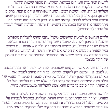
לרשות המחנכות והמורים בכיתות המקדמות מספר שיטות הוראה
המאפשרות לקדם את התלמידים. אחת מהשיטות המומלצת שנוחלות
הצלחה גבוהה, היא "שיטת רביב". שיטה שפותחה ע"י אם ובנה. ברק בן
שמחון, הבן, אובחן בגיל צעיר עם בעיות קשב וריכוז, רק בהיותו בן שמונה
עשרה וחצי הצליח לקרוא קריאה שוטפת. ברק ואימו פיתחו שיטה בה
ניתן לשפר את הריכוז באמצעות השמיניות שיטת ההצלבה ואפילו לעבוד
על הכתב (דיסגרפיה).
ילדים הנחשפים לשיטה ומיישמים טיפול עקבי ונחוש להצלחה מספרים
שהצליחו בתיכון להתקבל למגמות שביקשו וסיימו תעודת בגרות מלאה
ואפילו מוגברת בביולוגיה, כימייה ומתמטיקה. ילדים שאובחנו עם קשיים
בגיל הצעיר מקבעים את הקושי אם לא יחוו הצלחות. לכן חשוב מאוד
שכל הסביבה של הילד ימצאו את החיזוקים הנכונים להעצים את האמון
של הילד בעצמו.
תפקידם של כל אנשי המקצוע שסובבים את הילד לשפר את מצבו ממצב
A למצב B . ומשם רק להקדם ולקדם. כל הורה מחויב למצוא את
האדם המקצועי הנכון לשיפור מצבו של הילד. העצמת הביטחון העצמי של
הילד אינה ממוקדת במצב האקדמי בלבד, אלא ממקום הוליסטי של כל
אישיותו. הילד סובב בחברים והוא צמא להצלחות משמעותיות בחייו.
ילד שמתקשה במסגרת החינוכית/אקדמית, חשוב מאוד לשלבו בחוגי
ספורט, יצירה וכל שניתן למען יחווה חוויות הצלחה, במקביל לעבודה על
הקשיים. ההצלחה בהתמודדות והתגברות על הקשיים תלויה בחוסן הנפשי
של הילד שיועצם בהדגשה יתרה על החוזקות שלו וחיזוקים הבאים מכל