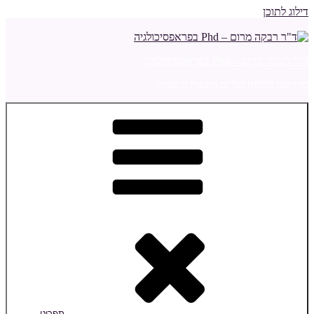
דילוג לתוכן
ד"ר רבקה מרום – Phd בפראפסיכולגיה
מדריכה ומלווה הורים ויועצת חינוכית
תפריט