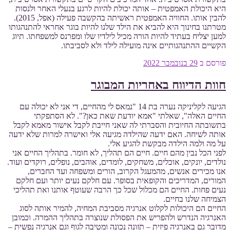
היא היכולת האמפטית – אותה יכולת להיות לרגע בנעלי האחר ולנסות
להבין אותו. החוויה האמפטית ראשיתה בהקשבה פעילה (אפל, 2015).
מטרתנו בחינוך היא להביא את הילד שלנו להיות בוגר אחראי להתנהגותו
למען יצליח בעתיד להיות הורה מכיל לילדיו שלו ומפרנס למשפחתו. תיוג
הקשיים ההתנהגותיים אינה מועילה לילד ולא לסביבתו.
פורסם ב
29 בנובמבר 2022
חוות הדיווח באחריות המבוגר
הגיעה לקליניקה נערה בת 14 "נמאס לי מהחיים, די אני לא יכולה עם
החיים האלה", שאלתי "אמא יודעת שאת כאן?". לא הסתפקתי
בתשובתה החיובית והסברתי לה שאני חייבת לקבל אישור מאמא לקבל
אותה לשיחה. האם ידעה שהילדה מגיעה אלי ואישרה למרות שלא ידעה
על מה ולמה הילדה מבקשת להגיע אלי.
לפני הכל נבין מהם חיים. חיים הם תהליך, לא חומר. בתהליך החיים אני
נולדים, יונקים, אוכלים, משחקים, לומדים, אוהבים, נופלים, רוקדים ועוד.
אנו מכירים אנשים, מהמעגל הקרוב, הורים ומשפחה ועד החברים,
המורים, המדריכים והקופאית בסופר. עם חלקם נעים יותר ועם חלקם
נעים פחות. החיים הם מכלול שכל כך הרבה שעוטף אותנו ואת תהליכי
הצמיחה שלנו בחיים.
החיים הם היכולות לקלוט אנרגיה מסביבת המחיה, להמיר אותה לסוג
האנרגיה הנדרש ולהפריש את הפסולת שנוצרה בתהליך ההמרה. וכמובן
מדובר גם באנרגיה פיזית – תזונה נכונה ומטיבה לגוף וגם אנרגיה נפשית –