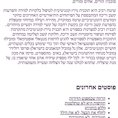
סובביו: הורים, אחים ומורים.
שיטת רביב היא תוכנית נוירו-קוגניטיבית לטיפול בלקויות למידה והפרעות
קשב וריכוז המתבססת על הפיתוחים התיאורטיים האחרונים בחקר
המדעים הקוגניטיביים.שיטה ממוקדת, מהירה ויעילה במיוחד ומטפלת
בהפרעת קשב וריכוז וכן בקשת רחבה של קשיי למידה וקשיים מיוחדים..
תכנית רביב למצוינות בספורט היא תכנית נוירו-קוגניטיבית מתקדמת
לפיתוח ושיפור מיומנויות קשב וריכוז, חלוקת קשב ושליטה במתחים.
התוכנית מאפשרת לספורטאי להגיע לוויסות מנטאלי אופטימאלי ומובילה
אותו למימוש הפוטנציאל האישי שלו תוך כדי שימוש בכלים תנועתיים,
חושיים וקוגניטיביים. אלון גל (מוביל המאמנים בישראל) ופרופ' רולידר
(מוביל מנתחי ההתנהגות בישראל), באים מהספורט, סיימו את מכון
וינגייט ועסקו בכדור יד. לכל ילד מספיק שיהיה אדם אחד שיאמין בו, על
מנת שיצליח. שתהא לכולנו שנה של הצלחה ועשייה משמעותית.
פוסטים אחרונים
הרווח שבמפגש הדורות
תקיפות היא לא שתלטנות
(ללא כותרת)
לקלף את הבצל, לא את הילד
מעורבים, לא מתערבים