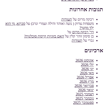
תגובות אחרונות
רבקה מרום
על
תעודות
משפחת צדוק ( נועה ואוהד והילה ועמרי ונדב)
על
סָבְתָא, מִי הוּא
יֶלֶד מְחֻנָּךְ?
דר' רבקה מרום
על
בן סימון זוהר קלין
על
האם בזוגיות קיימת סובלנות?
גברי
על
תעודות
ארכיונים
אוגוסט 2026
יולי 2026
יוני 2026
מאי 2026
אפריל 2026
מרץ 2026
פברואר 2026
ינואר 2026
דצמבר 2025
נובמבר 2025
ספטמבר 2025