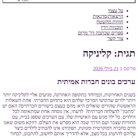
על עצמי
הרצאות/סדנאות
חוויות מהשטח
תוכניות רדיו
ספרים שכתבה דר' מרום
צור קשר
תגית:
קליניקה
פורסם ב
21 ביולי 2026
ערכים בונים חברות אמיתית
בשנים האחרונות, ובמיוחד בתקופה האחרונה, מגיעים אליי לקליניקה יותר
ויותר ילדים שהקושי המרכזי שלהם הוא בתחום החברתי. אחת השאלות
הראשונות שהורים שואלים היא: מהם בעצם כישורים חברתיים? האם יש
"מתכון" להצלחה חברתית? לדעתי, אין נוסחה אחת שמתאימה לכל
הילדים. כל ילד מגיע עם האישיות שלו, עם הערכים שספג בבית, עם
החוויות שצבר ועם הדרך שבה הוא מפרש את העולם. דווקא משום שאנו
חיים בחברה דמוקרטית ומגוונת, תפקידנו אינו להכתיב לילדים כיצד
עליהם להתנהג בכל מצב, אלא להדריך אותם לחשוב, להתבונן, לבחור