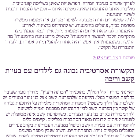
לערוך שינויים בעיבוד המידה. הפרשנויות שאינן בשליטה קוגניטיבית
מוליכות אותנו להתנהגות שאינה מטיבה איתנו – ולכן יש להבנות תוכנית
לשינוי התנהגות.
ילד/ה שמשדרים חרדה מכניסה לשיעור מסוים, או הימנעות מעשייה
מסוימת בבית, פועלים בהימנעות. יש להתייחס ברצינות לאירוע
ההימנעות. לפרק את אירוע ההימנעות: מתי, אייך וכמה נמנע? כיצד
מתקיימת הלכה למעשה ההימנעות? לשאול: מדוע נהגת בהימנעות? מה
הרגשת כשנמנעת? איך אפשר היה אחרת לנהוג? (מודל אפר"ת). ולעודד
התגברות על הקושי.
פורסם ב
13 ביוני 2023
תקשורת אסרטיבית נכונה גם לילדים עם בעיות
קשב וריכוז
ראיינתי ברדיו "קול הגולן", בתוכניתי "הכוונה וייעוץ", מדריך נוער שעובד
בחלופת המעצר בגולן. הידעתם שלהפרעת קשב אצל בני נוער וצעירים יש
השלכות על הליך משפטי? הספרות המחקרית מלמדת על היתכנות גבוהה
של קשר בין הפרעת קשב לבין התנהגויות מסכנות ונטייה לפשיעה
ולהתמכרויות בקרב בני נוער וצעירים. כשהפרעת קשב אינה מטופלת יש
לצערנו לעיתים קרובות מאוד הסתבכות בפלילים. קיימים כלים
להתמודדות עם בעיות הקשב וטיפול במניעת העבריינות בקרב צעירים
הסובלים מקשיים נוירו- התפתחותיים. חשוב שנבין מספר מושגים.
המושג "הפרעה" הינו מְנִיעָה מהתנהגות נורמטיבית מטיבה לאדם, שִׁבּוּשׁ.