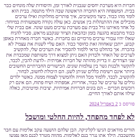
חברות היא מערכת יחסים שנבנית לאורך זמן, והיסודות שלה מונחים כבר
בבית. המשפחה היא החברה הראשונה שבה הילד מתנסה. בבית הוא
לומד מהו כבוד, כיצד מקשיבים, איך פותרים מחלוקות ואילו ערכים
מובילים את ההתנהלות בין אנשים. כאן עולה נקודה משמעותית במיוחד:
כל אחד מאיתנו גדל בבית עם מערכת ערכים מעט שונה. אם בבית שלי
כבוד מתבטא בהגעה בזמן ובהבאת הציוד שנקבע מראש, סביר להניח
שאלו יהיו עבורי ערכים מרכזיים גם בחברות. כאשר חברה מאחרת באופן
קבוע, ייתכן שאחווה זאת כחוסר כבוד. האם עליי לשנות את עצמי? לא
בהכרח. אך בהחלט כדאי ללמוד להסביר את הערכים שלי, להקשיב
לערכים של האחר ולבדוק האם ניתן למצוא דרך משותפת שמכבדת את
שני הצדדים. זו בדיוק מהותה של חברות אמיתית –לדעת להבין, לכבד,
לתקשר ולבנות גשר בין עולמות שונים. הכישורים החברתיים החשובים
ביותר אינם רשימת כללים שניתן לשנן. הם היכולת לחשוב, לבחור,
להקשיב, לכבד, ללמוד מכל חוויה ולהמשיך לצמוח ממנה. כאשר ילדים
גדלים על ערכים של כבוד, אחריות, אמפתיה ושיח פתוח, הם אינם רק
רוכשים חברים – הם בונים חברויות אמיתיות, יציבות ומיטיבות, כאלה
שילוו אותם לאורך החיים.
פורסם ב
2 באפריל 2024
לא לפחד מהפחד, להיות החלטי ומושכל
הורים מודאגים הגיעו לקליניקה. הבן שלהם הושעה עקב אלימות עם חבר
מהשכבה. הילד אתו נגרר בנם לאלימות, מהווה מטרד לבנם מאז נפגשו