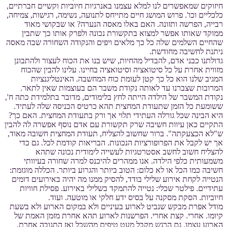
חיזוקים שמאפשרים לנו למלא עצמנו באנרגיות חיוביות וקשיים חברתיים,
כלכליים וכו'. פרוש המושג חיים מתייחס לתנועה, נשימה, רגישות, צמיחה,
רבייה, הפרשה ותזונה. האם באלו מאסה הנערה? או שבקושי מאוד
ממוקד שאותו אפשר למצוא בתקשורת נכונה ולפרק אותו כך שתבין
שהחיים השלמים שלה כל כך מלאים ויפים והנקודה השחורה שבה מאסה
ניתנת לחשיבה מחודשת.
גדולתנו כבני אדם, להבדיל מהחיות, שיש בנו את הכוח לעצור ולהתבונן
מזווית אחרת על כל סיטואציה וסיטואציה בחיינו. עלינו להבין שהכוח
המגיב שלנו הוא כל כך קטן לעומת כוח המחשבה. האינטליגנציות
המרובות שצברנו עד לאותה נקודת משבר הם בעוצמות שאין לתאר.
נקודת המשבר של הילדה הייתה לחץ בלימודים, מדובר בתלמידת כתה ח',
ששומעת כל הזמן שתעודת המחצית תהא כרטיס הכניסה שלה לעתיד.
היא הבינה שכל גורלה העתידי תלוי אך ורק בתעודת המחצית. האם כך?
התקיים כאן עיוות חשיבה שרק תקשורת עם אדם נוסף אפשרה לה להבין
ש"לא הכצעקתה". ברור שחשוב להצליח, תעודת המחצית חשובה מאוד,
אך יש לקבל את הפרופורציות הנכונות. הבריאות קודמת לכל. גם כדי
להצליח חשוב לחשב אסטרטגיות לעשייה לימודית נכונה שתהא
משמעותית כלפי הילדה. אנו ממהרים להיכנס למרה שחורה בעיוותי
חשיבה כמו הכל או לא כלום: הטוב ביותר והגרוע ביותר. הכללה מוגזמת:
הנטייה לקחת אירוע שלילי בודד, להסיק ממנו מה יהיה באירועים דומים
עתידיים. פילטר שכלי: נטייה להתמקד בשלילי באירוע. פסילת חוויות
חיוביות. הסקת מסקנה על בסיס ידע חלקי או מוטעה. ועוד.
מודל אפרת מבקש שנביט לארוע בעיניים ולא במקום הארוע ולא בשעת
קיומו. אחרי. קצת אחרי. הפרשנות לארוע תהא אחרת מזמן האמת של
הארוע עצמו. גם הרגש מקבל מעט טיפים מהשכל ואז התגובה אחרת.