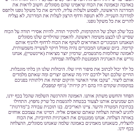
באהבה ובאמונה את הכוח שיאמינו שהם מסוגלים. חשוב לראות את
המדרגה הראשונה, לפסוע ולעלות עליה, להרים את כל משקל גופנו ולתפס
למדרגה השנייה. ללא תנופה ודחף הרצון לעלות את המדרגה, לא נצליח
להרים את כל משקל גופנו.
בכל שלב ושלב של התקדמות, להוקיר תודה. להיות אסירי תודה על הכוח
שסייע לנו לבצע משימה ראשונה. להאמין שהילדים שלנו מסוגלים
ושאנחנו המבוגרים האחראים לשקף את הכוח לדחוף ולהניף אותם
קדימה. ביום שאנחנו המבוגרים נהיה מודל חיקוי לעשייה משמעותית,
לאמונה שחלומות מתגשמים, שדמיון יוצר מציאות (איינשטיין), אנחנו
נוריש את האנרגיה הממגנטת להצלחה וצמיחה.
כל ילד יכול לכתוב את סיפור חייו שלו. היכולות שלנו הן בלתי מוגבלות.
החיים שלכם ושל ילדכם יהיו מה שאתם יוצרים ומה שאתם מלמדים
אותם ליצור. "עקבו אחר האושר והיקום יפתח את דלתותיו בפניכם
במקומות שקודם היו בהם רק קירות" (ג'וזף קמפבל).
הפחד והחשש משתק אותנו. האמונה וההרגשה השלמה שהכל בכף ידנו,
הם שמניעים אותנו לצעוד בבטחה להגשמת כל שרק נחפוץ. התחילו
בכתיבת המטרה והיעד. ציינו תאריכים. בנו תוכנית עבודה ב"מדרגות"
להגיע לאותה הצלחה שאתם שואפים אליה. דמיינו את עצמכם אוחזים
באותה הצלחה. אנחנו ממגנטים את האנרגיות החיוביות, את הכוח
להצליח, כשאנחנו מאמינים באמונה שלמה שאנחנו מסוגלים, ההצלחה
בכף ידנו.