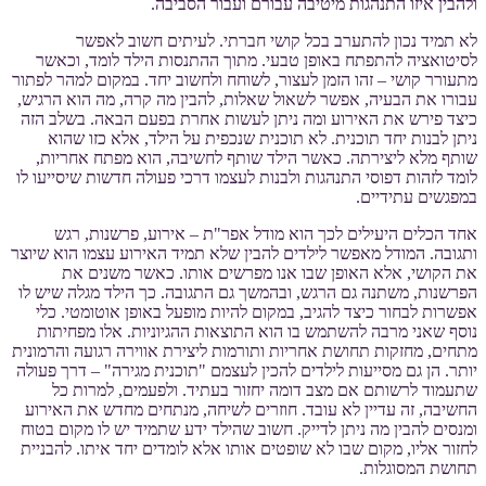
ולהבין איזו התנהגות מיטיבה עבורם ועבור הסביבה.
לא תמיד נכון להתערב בכל קושי חברתי. לעיתים חשוב לאפשר
לסיטואציה להתפתח באופן טבעי. מתוך ההתנסות הילד לומד, וכאשר
מתעורר קושי – זהו הזמן לעצור, לשוחח ולחשוב יחד. במקום למהר לפתור
עבורו את הבעיה, אפשר לשאול שאלות, להבין מה קרה, מה הוא הרגיש,
כיצד פירש את האירוע ומה ניתן לעשות אחרת בפעם הבאה. בשלב הזה
ניתן לבנות יחד תוכנית. לא תוכנית שנכפית על הילד, אלא כזו שהוא
שותף מלא ליצירתה. כאשר הילד שותף לחשיבה, הוא מפתח אחריות,
לומד לזהות דפוסי התנהגות ולבנות לעצמו דרכי פעולה חדשות שיסייעו לו
במפגשים עתידיים.
אחד הכלים היעילים לכך הוא מודל אפר"ת – אירוע, פרשנות, רגש
ותגובה. המודל מאפשר לילדים להבין שלא תמיד האירוע עצמו הוא שיוצר
את הקושי, אלא האופן שבו אנו מפרשים אותו. כאשר משנים את
הפרשנות, משתנה גם הרגש, ובהמשך גם התגובה. כך הילד מגלה שיש לו
אפשרות לבחור כיצד להגיב, במקום להיות מופעל באופן אוטומטי. כלי
נוסף שאני מרבה להשתמש בו הוא התוצאות ההגיוניות. אלו מפחיתות
מתחים, מחזקות תחושת אחריות ותורמות ליצירת אווירה רגועה והרמונית
יותר. הן גם מסייעות לילדים להכין לעצמם "תוכנית מגירה" – דרך פעולה
שתעמוד לרשותם אם מצב דומה יחזור בעתיד. ולפעמים, למרות כל
החשיבה, זה עדיין לא עובד. חוזרים לשיחה, מנתחים מחדש את האירוע
ומנסים להבין מה ניתן לדייק. חשוב שהילד ידע שתמיד יש לו מקום בטוח
לחזור אליו, מקום שבו לא שופטים אותו אלא לומדים יחד איתו. להבניית
תחושת המסוגלות.