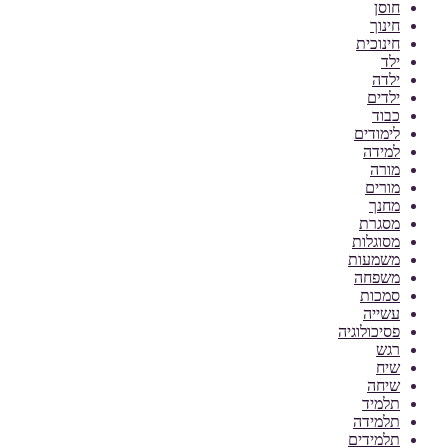
חוסן
חינוך
חינוכית
ילד
ילדה
ילדים
כבוד
לימודים
למידה
מורה
מורים
מחנך
מסגרת
מסוגלות
משמעות
משפחה
סמכות
עשייה
פסיכולוגיה
רגש
שיח
שיחה
תלמיד
תלמידה
תלמידים