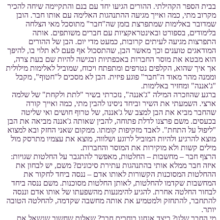
בבית הספר הקהילתי. ההורים הגיעו יחד עם בנם והתקיימה שיחה להכיר
מקרוב מתי, כמה ואייך מגיעה ההתנהגות האלימה עם אותו חבר. הובן
שמדובר באלימות שמתפרצת בזמן שה"חבר" מתוסכל מאי הצלחה
בלימודים, בספורט ובאינטראקציות עם חברים משותפים. אותה
התפרצות מגיעה לעיתים קרובות, כמעט מדי יום. הבן של ההורים
המודאגים טוענים וכך מאשר הבן, שהתסכול אף פעם לא תלוי בו, להיפך
הוא מבטא את מוסר החברות באכפתיות ובגישה להיות שם בעת צרה,
אך איך שהוא, הקלפים נטרפים ומתפתח ויכוח, שמוביל לאלימות מילולית
וממנה מהר מאוד ה"חבר" פוגע פיזית. הבן לא מסכים ל"חטוף", מקבל
"ג'אננה" ומחזיר באלימות.
ברגע שהוזכרה המילה "ג'אננה", נזכרתי בשיר "לתת ולקחת" של שלמה
ארצי. השמעתי את השיר וביחד ניסינו להבין מתי, כמה ואייך קורה
שהחבר מביא את הבן למצב של ג'אננה, של טרוף חושים ואי שליטה
בכעסים. משם פרצנו לדלת פתוחה, להבין שאותה ג'אננה מביאה את הבן
"ליפול על התחת". לאבד מזקיפות קומתו. ממקום שאני החזק ובא למצוא
מוצא להרגיע ולהיות המוביל לרוגע ושלווה, מוצא את עצמיו מתרסק מול
מילים קשות ולא מוקירות את המוסר והחברות.
הרצף חבר – מחשבות – החלטות, מאפשר להתגבר על החלטות שגויות:
איזה חבר ממלא אותי בהתנהגות עתירת סיכונים? משם, יש לבחון את
ההחלטות המסוכנות הקשורות לאותו אדם – ננסה ביחד לחקור את
המחשבות שקדמו להחלטות, לאותן החלטות מסוכנות. משם ננסה ביחד
לבחור החלטה אחרת. להגיע להימנעות מהשפעתו של אותו אדם וננסה
להתחבר, להתחזק ולמטמיע את אותה מחשבה שקדמה, להחלטה הטובה
יותר.
מי החבר שלנו? כיצד אנחנו בוחרים חבר? שאלות שחשוב שנשאל את