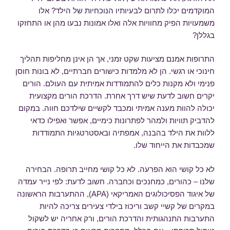
המוקדמים יכלו לתרום לבעיותיו הנוכחיות של הילד? אלו
משמעויות הפיק מחוויות אלה ואלו אמונות נבעו מהן או התחזקו
בגללן?
התרופות אמנם מציעות שקט זמני, אך הן אינן מחליפות תהליך
חינוכי או רגשי. הן לא מלמדות כישורים חברתיים, לא בונות חוסן
פנימי ולא מקנות כלים להתמודדות אמיתית עם העולם. הורים
יקרים חשוב לדעת שיש דרך אחרת. הדרכת הורים מקצועית
יכולה להוות מענה אמיתי ומכבד לקשיים שילדכם חווה. במקום
להדביק תוויות ולמהר לפתרונות כימיים, אפשר ואפילו כדאי
ללוות את הילד בהבנה, אמפתיה ובאסטרטגיות התמודדות
שמכבדות את הייחוד שלו.
לא כל קושי הוא הפרעה. לא כל קושי מחייב תרופה. הבחירה
שלנו – כהורים, כמחנכים וכחברה. חשוב לדעת: לפי נייר עמדה
של איגוד הפסיכולוגים האמריקאי (APA), ההתערבות הראשונה
במקרים של קשיי קשב וריכוז בילדי צעירים צריכה להיות
התערבות התנהגותית והדרכת הורים, ורק אחריה יש לשקול