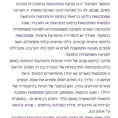
המושג "הפרעה" הינו מְנִיעָה מהתנהגות נורמטיבית מטיבה
לאדם, שִׁבּוּשׁ. לא כל הפרעה הינה הפרעה נפשית. זו הפרעה
שמתבטאת בליקוי בריאותי בתחום ההתנהגות וההרגשה
הנפשית המתבטאת בדפוס התנהגותי או חשיבתי, שונה
מהנורמה והגורם למצוקה משמעותית או לפגיעה משמעותית
בתפקוד. מאידך יש להפרידה מהפרעת אישיות, שמתבטאת
בדפוסי אישיות קבועים, בלתי גמישים ובלתי מסתגלים, אשר
מסבים מצוקה מתמשכת לאדם או לסביבתו הקרובה, ומובילים
לפגיעה משמעותית בתפקוד.
מדובר בדפוס קבוע של חוויה פנימית והתנהגות החורגות באופן
בולט מהנורמות התרבותיות של החברה בה חי האדם. חריגות
זו מתבטאת בשניים (או יותר) מהמישורים הבאים: עיוות
מחשבה – הדרך בה האדם תופס ומפרש את עצמו, אנשים
אחרים ואירועים בחייו. רגש (כתוצר של חוויות בהיסטוריה של
הילד) – מגוון הרגשות, עוצמתם, יציבותם ומותאמות התגובה
הרגשית לסיטואציה באופן כללי. יחסים בין-אישיים – במסגרת
הביתית או החינוכית. מידת השליטה בדחפים – שהיא נרכשת
ע"י אימון נכון.
ולכן חשוב מאוד לא למהר ולאבחן הפרעת התנהגות כהפרעת