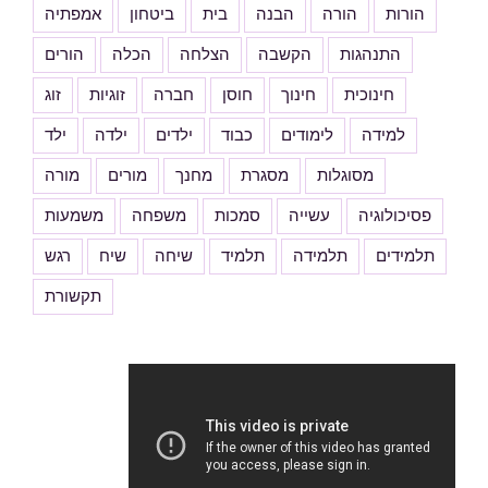
הורות
הורה
הבנה
בית
ביטחון
אמפתיה
התנהגות
הקשבה
הצלחה
הכלה
הורים
חינוכית
חינוך
חוסן
חברה
זוגיות
זוג
למידה
לימודים
כבוד
ילדים
ילדה
ילד
מסוגלות
מסגרת
מחנך
מורים
מורה
פסיכולוגיה
עשייה
סמכות
משפחה
משמעות
תלמידים
תלמידה
תלמיד
שיחה
שיח
רגש
תקשורת