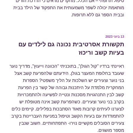
טיפול תרופתי – אם הכלל. מחקרים מראים כי הדרכת הורים
מותאמת יכולה לשפר משמעותית את התפקוד של הילד בבית
ובבית הספר גם ללא תרופות.
פורסם
13 ביוני 2023
ב
תקשורת אסרטיבית נכונה גם לילדים עם
בעיות קשב וריכוז
ראיינתי ברדיו "קול הגולן", בתוכניתי "הכוונה וייעוץ", מדריך נוער
שעובד בחלופת המעצר בגולן. הידעתם שלהפרעת קשב אצל
בני נוער וצעירים יש השלכות על הליך משפטי? הספרות
המחקרית מלמדת על היתכנות גבוהה של קשר בין הפרעת
קשב לבין התנהגויות מסכנות ונטייה לפשיעה ולהתמכרויות
בקרב בני נוער וצעירים. כשהפרעת קשב אינה מטופלת יש
לצערנו לעיתים קרובות מאוד הסתבכות בפלילים. קיימים כלים
להתמודדות עם בעיות הקשב וטיפול במניעת העבריינות בקרב
צעירים הסובלים מקשיים נוירו- התפתחותיים. חשוב שנבין
מספר מושגים.