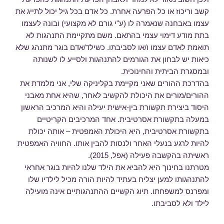
קשב וריכוז או כל הפרעה אחרת. כל אדם בכל גיל יכול לתייג את
עצמו באבחנה שנאמרה לו (ע"י גורם לא מקצועי) ובונה לעצמו
בתת מודע דימוי עצמי בהתאם. משם מתקיימת התנהגות לא
תואמת לאדם עצמו ו/או לסביבתו. כשילד/אדם בוגר מתנהג שלא
כיאות יש לבחון את הגורמים להתנהגות ולסייע לו לשנותה
ובמסגרת הביתית והחינוכית.
בהדרכת ההורים שאני מקיימת בקליניקה שלי, אני מלמדת את
ההורים/מורים את היכולת להקשיב לאחר, שהיא אחת מאבני
היסוד ביצירת תקשורת בין-אישית יעילה והיא המרכיב הראשון
במעלה בתקשורת אסרטיבית. אחד המרכיבים הקריטיים
בתקשורת אסרטיבית, היא היכולת האמפטית – אותה יכולת
להיות לרגע בנעלי האחר ולנסות להבין אותו. החוויה האמפטית
ראשיתה בהקשבה פעילה (אפל, 2015).
מטרתנו בחינוך היא להביא את הילד שלנו להיות בוגר אחראי
להתנהגותו למען יצליח בעתיד להיות הורה מכיל לילדיו שלו
ומפרנס למשפחתו. תיוג הקשיים ההתנהגותיים אינה מועילה
לילד ולא לסביבתו.