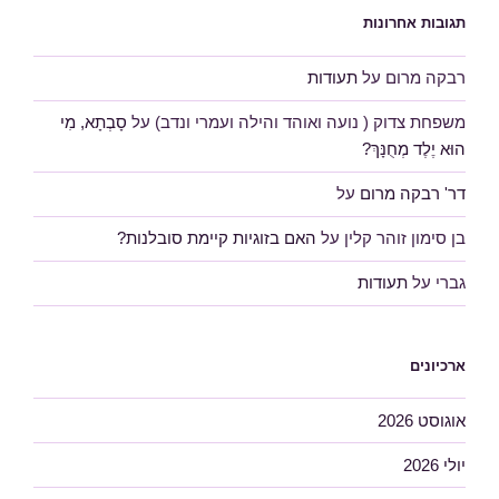
תגובות אחרונות
רבקה מרום
על
תעודות
משפחת צדוק ( נועה ואוהד והילה ועמרי ונדב)
על
סָבְתָא, מִי
הוּא יֶלֶד מְחֻנָּךְ?
דר' רבקה מרום
על
בן סימון זוהר קלין
על
האם בזוגיות קיימת סובלנות?
גברי
על
תעודות
ארכיונים
אוגוסט 2026
יולי 2026