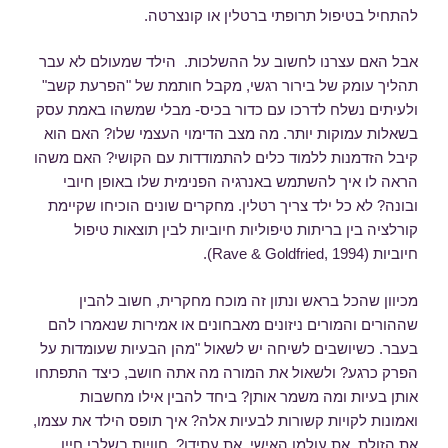
להתחיל בטיפול תרופתי ברטלין או קונצרטה.
אבל האם עצרנו לחשוב על ההשלכות. הילד שמעולם לא עבר
תהליך עומק של בירור רגשי, מקבל חותמת של "הפרעת קשב"
ולעיתים נשלח לדרכו עם כדור בכיס- מבלי שמשהו באמת עסק
בשאלות עמוקות יותר. מה מצב הדימוי העצמי שלו? האם הוא
קיבל הזדמנות ללמוד כלים להתמודדות עם הקושי? האם משהו
הראה לו איך להשתמש באנרגיה הפנימית שלו באופן חיובי
ובונה? לא כל ילד צריך רטלין. מחקרים שונים הוכיחו שקיימת
קורלציה בין בריתות טיפוליות חיוביות לבין תוצאות טיפול
חיוביות (Rave & Goldfried, 1994).
מכיוון שהכל בראש ונתון זה מוכח מחקרית, חשוב להבין
שההורים והמורים ניזונים מאבחונים או אמירות שנאמרו להם
בעבר. כשיושבים לשיחה יש לשאול "מהן הבעיות שעומדות על
הפרק כרגע? ולשאול את המורה מה אתה חושב, כיצד התפתחו
אותן בעיות ומה משמר אותן? ביחד להבין אילו מחשבות
ואמונות לקויות קשורות לבעיות אלה? איך תופס הילד את עצמו,
את הזולת, את עולמו האישי, את עתידו? חוויות בשלבי חייו