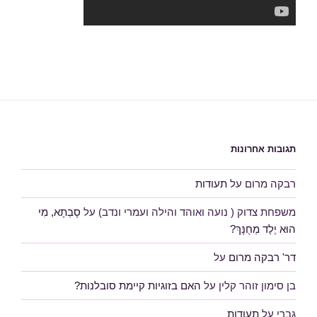
תגובות אחרונות
רבקה מרום
על
תעודות
משפחת צדוק ( נועה ואוהד והילה ועמרי ונדב)
על
סָבְתָא, מִי
הוּא יֶלֶד מְחֻנָּךְ?
דר' רבקה מרום
על
בן סימון זוהר קלין
על
האם בזוגיות קיימת סובלנות?
גברי
על
תעודות