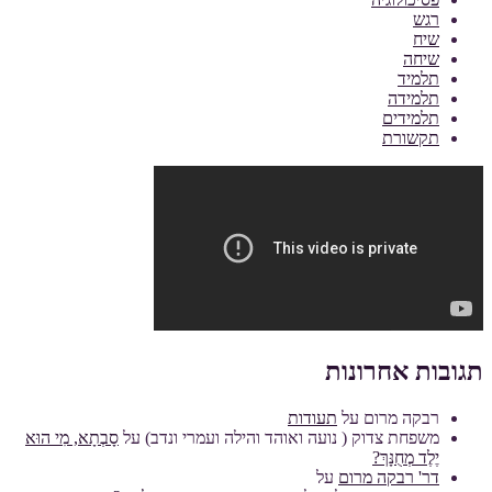
רגש
שיח
שיחה
תלמיד
תלמידה
תלמידים
תקשורת
תגובות אחרונות
רבקה מרום
על
תעודות
משפחת צדוק ( נועה ואוהד והילה ועמרי ונדב)
על
סָבְתָא, מִי הוּא
יֶלֶד מְחֻנָּךְ?
דר' רבקה מרום
על