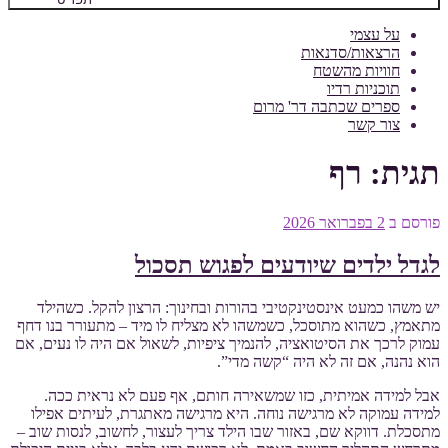
על עצמי
הרצאות/סדנאות
חוויות מהשטח
תוכניות רדיו
ספרים שכתבה דר' מרום
צור קשר
תגית:
רף
פורסם ב
2 בפברואר 2026
לגדל ילדים שיודעים לפגוש תסכול
יש משהו כמעט אינסטינקטיבי בהורות ובחינוך: הרצון להקל. כשהילד
מתאמץ, כשהוא מתוסכל, כשמשהו לא מצליח לו מיד – מתעורר בנו דחף
עמוק לרכך את הסיטואציה, להנמיך ציפיות, לשאול אם היה לו נעים, אם
הוא נהנה, אם זה לא היה “קשה מדי”.
אבל למידה אמיתית, כזו שמשאירה חותם, אף פעם לא נראית ככה.
למידה עמוקה לא מרגישה נוחה. היא מרגישה מאתגרת, לעיתים אפילו
מתסכלת. דווקא שם, באזור שבו הילד צריך לעצור, לחשוב, לנסות שוב –