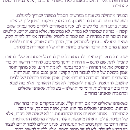
מתרחש התהליך החשוב באמת. לא רכישת ידע בלבד, אלא בניית היכולת
להתמודד.
הבעיה מתחילה כשאנחנו מפרשים תסכול כמשהו שצריך להיעלם.
כשקושי נתפס כעדות לכך שהרף גבוה מדי, במקום כסימן לכך שהמוח
עובד. ברגע הזה, בלי לשים לב, אנחנו משדרים לילדים מסר עמוק: שאם
קשה – כנראה שמשהו לא בסדר. לא במשימה, אלא בהם. ילדים, קולטים
את המסר הזה במהירות. הם לומדים להסיק שלמידה אמורה להיות קלה,
ושאם היא לא – עדיף להתרחק. וכך, מתוך כוונה טובה, אנחנו עלולים
למנוע מהם את הדבר החשוב ביותר: חוויה של התמודדות מוצלחת.
יש הבדל גדול בין לראות ילד מתוסכל לבין להיבהל מהתסכול שלו. לראות,
להכיל, לתת שם לרגש – זו הורות וחינוך מיטיבים. להוריד דרישה רק כדי
להפסיק את אי הנוחות – זו כבר נסיגה. לא מתוך רוע, אלא מתוך חוסר
אמון ביכולת של הילד לעבור דרך הקושי. וכאן נכנס אחד העקרונות
החשובים ביותר בעבודה חינוכית: אמון. אמון אמיתי ביכולת של ילדים
לחשוב, להתאמץ, לטעות ולהמשיך. לא אמון תיאורטי, אלא כזה שבא
לידי ביטוי בהחלטות היומיומיות שלנו – בשאלות שאנחנו שואלים
ובתגובות שאנחנו בוחרים.
כשאנחנו שואלים ילד אם “היה קל”, אנחנו ממקדים אותו בתחושת
הנוחות. כשאנחנו שואלים מה הוא הבין, איפה הסתבך, איך ניסה
להתמודד – אנחנו מזמינים אותו להתבוננות. זו לא שאלה של ניסוח, אלא
של תפיסת עולם. האחת מחפשת הקלה, השנייה מחפשת התקדמות.
ברוח החשיבה הקוגניטיבית-התנהגותית, אנחנו יכולים ללמד ילדים לעצור
בין הרגש לפעולה. לא לפעול מתוך הצפה, אלא ללמוד לחשוב בתוך