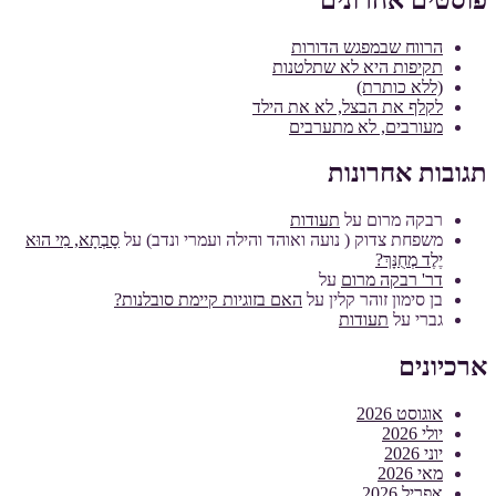
הרווח שבמפגש הדורות
תקיפות היא לא שתלטנות
(ללא כותרת)
לקלף את הבצל, לא את הילד
מעורבים, לא מתערבים
תגובות אחרונות
רבקה מרום
על
תעודות
משפחת צדוק ( נועה ואוהד והילה ועמרי ונדב)
על
סָבְתָא, מִי הוּא
יֶלֶד מְחֻנָּךְ?
דר' רבקה מרום
על
בן סימון זוהר קלין
על
האם בזוגיות קיימת סובלנות?
גברי
על
תעודות
ארכיונים
אוגוסט 2026
יולי 2026
יוני 2026
מאי 2026
אפריל 2026