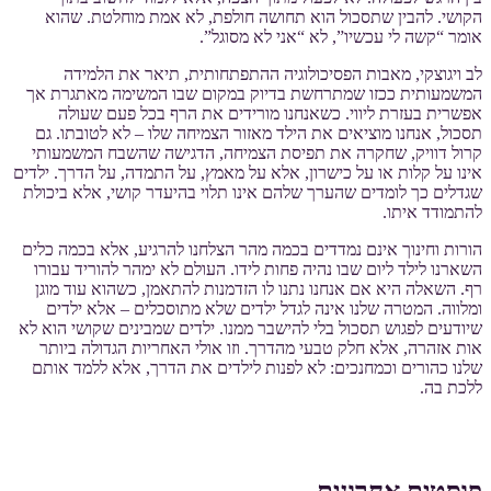
הקושי. להבין שתסכול הוא תחושה חולפת, לא אמת מוחלטת. שהוא
אומר “קשה לי עכשיו”, לא “אני לא מסוגל”.
לב ויגוצקי, מאבות הפסיכולוגיה ההתפתחותית, תיאר את הלמידה
המשמעותית ככזו שמתרחשת בדיוק במקום שבו המשימה מאתגרת אך
אפשרית בעזרת ליווי. כשאנחנו מורידים את הרף בכל פעם שעולה
תסכול, אנחנו מוציאים את הילד מאזור הצמיחה שלו – לא לטובתו. גם
קרול דוויק, שחקרה את תפיסת הצמיחה, הדגישה שהשבח המשמעותי
אינו על קלות או על כישרון, אלא על מאמץ, על התמדה, על הדרך. ילדים
שגדלים כך לומדים שהערך שלהם אינו תלוי בהיעדר קושי, אלא ביכולת
להתמודד איתו.
הורות וחינוך אינם נמדדים בכמה מהר הצלחנו להרגיע, אלא בכמה כלים
השארנו לילד ליום שבו נהיה פחות לידו. העולם לא ימהר להוריד עבורו
רף. השאלה היא אם אנחנו נתנו לו הזדמנות להתאמן, כשהוא עוד מוגן
ומלווה. המטרה שלנו אינה לגדל ילדים שלא מתוסכלים – אלא ילדים
שיודעים לפגוש תסכול בלי להישבר ממנו. ילדים שמבינים שקושי הוא לא
אות אזהרה, אלא חלק טבעי מהדרך. וזו אולי האחריות הגדולה ביותר
שלנו כהורים וכמחנכים: לא לפנות לילדים את הדרך, אלא ללמד אותם
ללכת בה.
פוסטים אחרונים