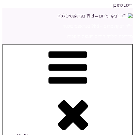
דילוג לתוכן
ד"ר רבקה מרום – Phd בפראפסיכולגיה
מדריכה ומלווה הורים ויועצת חינוכית
תפריט