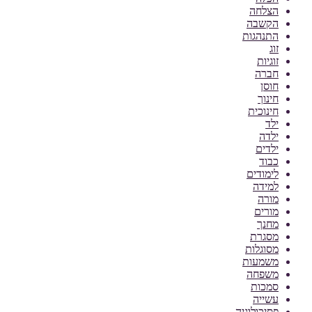
הצלחה
הקשבה
התנהגות
זוג
זוגיות
חברה
חוסן
חינוך
חינוכית
ילד
ילדה
ילדים
כבוד
לימודים
למידה
מורה
מורים
מחנך
מסגרת
מסוגלות
משמעות
משפחה
סמכות
עשייה
פסיכולוגיה