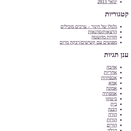
ינואר 2013
קטגוריות
גלגולו של חינוך – ערכים מובילים
הרצאות/סדנאות
חוויות מהשטח
מפגשים עם קשישים/רבקה מרום
ענן תגיות
אהבה
אחריות
אכפתיות
אמא
אמונה
אמפתיה
ביטחון
בית
הבנה
הורה
הורות
הורים
הכלה