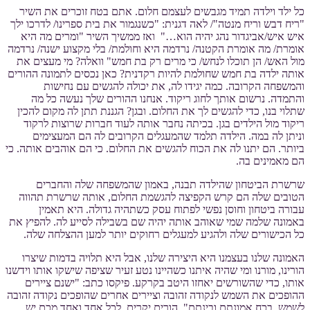
כל ילד וילדה תמיד מגבשים לעצמם חלום. אתם בטח זוכרים את השיר
"ריח דבש וריח מנטה"/ לאה דגנית: "כשנגמור את בית ספרינו/ לדרכו ילך
איש איש/אביגדור נהג יהיה הוא…" ואז ממשיך השיר "ומרים מה היא
אומרת/ מה אומרת הקטנה/ נרדמה היא וחולמת/ בלי מקצוע ישנה/ נרדמה
מול האש/ הן תוכלו לנחש/ כי מרים רק בת חמש" וואלה? מי מעצים את
אותה ילדה בת חמש שחולמת להיות רקדנית? כאן נכסים לתמונה ההורים
והמשפחה הקרובה. כמה יגידו לה, את יכולה להגשים עם נחישות
והתמדה. נרשום אותך לחוג ריקוד. אנחנו ההורים שלך נעשה כל מה
שתלוי בנו, כדי להגשים לך את החלום. ובגן? הגננת תתן לה מקום להכין
ריקוד מול הילדים בגן. בכיתה נחבר אותה לעוד חברות שרוצות לרקוד
וניתן לה במה. הילדה תלמד שהמעגלים הקרובים לה הם המעצימים
ביותר. הם יתנו לה את הכוח להגשים את החלום. כי הם אוהבים אותה. כי
הם מאמינים בה.
שרשרת הביטחון שהילדה תבנה, באמון שהמשפחה שלה והחברים
הטובים שלה הם קרש הקפיצה להגשמת החלום, אותה שרשרת תהווה
עבורה ביטחון וחוסן נפשי לפתוח עסק כשתהיה גדולה. היא תאמין
באמונה שלמה שמי שאוהב אותה יהיה שם בשבילה לסייע לה. להפיץ את
כל הכישורים שלה ולהגיע למעגלים רחוקים יותר למען ההצלחה שלה.
האמונה שלנו בעצמנו היא היצירה שלנו, אבל היא תלויה בדמות שיצרו
הורינו, מורנו ומי שהיה איתנו כשהיינו נטע זעיר שציפה שישקו אותו וידשנו
אותו, כדי שהשורשים יאחזו היטב בקרקע. פיקסו כתב: "ישנם ציירים
ההופכים את השמש לנקודה זהובה וציירים אחרים שהופכים נקודה זהובה
לשמש, בכח אמונתם ובינתם". הורים יקרים, לכל אחד ואחד מכם יש