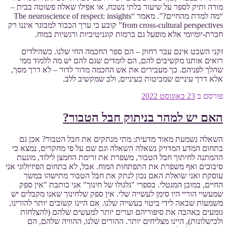
מורה ותיק לספר על שיעור בלתי נשכח, או אפילו שאלה פשוטה בבית –
“מה למדת מהחיים?”. מאמר “The neuroscience of respect: insights
from cross-cultural perspectives” קובע כי ערך הכבוד למבוגר איננו רק
חברת-יומיומי אלא מופעל גם ברמות קוגניטיביות ורגשיות במוח.
זקני השבט אינם עבר רחוק – הם ספר החכמה החי שלנו. כשהילדים
רואים אותנו מקשיבים להם, הם לומדים שגם להם יש מה ללמוד ממי
שהלך לפניהם. כך מעבירים את אש החכמה מדור לדור – לא דרך מסך,
אלא דרך עיניים שמביטות בעיניים, ולב שמקשיב ללב.
פורסם ב
23 באוגוסט 2022
האם יש למהר בניתוק חבל הטבור?
השאלה נשמעת מאוד מדעית: מתי מנתקים את חבל הטבור? אכן גם
בתחום המדע המדויק נשאלה השאלה וגם שם על פי מחקרים, נמצא כי
ההמתנה לחיתוך חבל הטבור, משפרת את זרימת החמצן לילוד, מונעת
סיבוכים ואף משפרת את התפתחות המוח. אבל, לא בתחום הפיזיולוגי אני
עוסקת ואני שואלת האם נכון לנתק את חבל הטבור מתישהו במשך
החיים, במובן המנטלי. בספרי "גלגולו של חינוך" אני כותבת "אין ספק
שמעשיי הוריי היו סימן לעשייה שלי. אין ספק שלחינוך שאנו מקבלים יש
משמעות שבאה לידי ביטוי בעשייה שלנו. אם היינו קשובים יותר להורינו,
גומעים באהבה את סיפוריהם וערים יותר למעשים שלהם (להצלחות
ולכישלונות), היינו מצליחים יותר. ההורים שלנו, ההוויה שלהם, הם