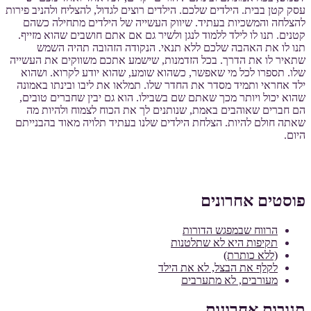
עסק קטן בבית. הילדים שלכם. הילדים רוצים לגדול, להצליח ולהניב פירות
להצלחה והמשכיות בעתיד. שיווק העשייה של הילדים מתחילה כשהם
קטנים. תנו לו לילד ללמוד לנגן ולשיר גם אם אתם חושבים שהוא מזייף.
תנו לו את האהבה שלכם ללא תנאי. הנקודה הזהובה תהיה השמש
שתאיר לו את הדרך. בכל הזדמנות, שישמע אתכם משווקים את העשייה
שלו. תספרו לכל מי שאפשר, כשהוא שומע, שהוא יודע לקרוא. ושהוא
ילד אחראי ותמיד מסדר את החדר שלו. תמלאו את ליבו ובינתו באמונה
שהוא יכול ויותר מכך שאתם שם בשבילו. הוא גם יבין שחברים טובים,
הם חברים שאוהבים באמת, שנותנים לך את הכוח לצמוח ולהיות מה
שאתה חולם להיות. הצלחת הילדים שלנו בעתיד תלויה מאוד בהבנייתם
היום.
פוסטים אחרונים
הרווח שבמפגש הדורות
תקיפות היא לא שתלטנות
(ללא כותרת)
לקלף את הבצל, לא את הילד
מעורבים, לא מתערבים
תגובות אחרונות