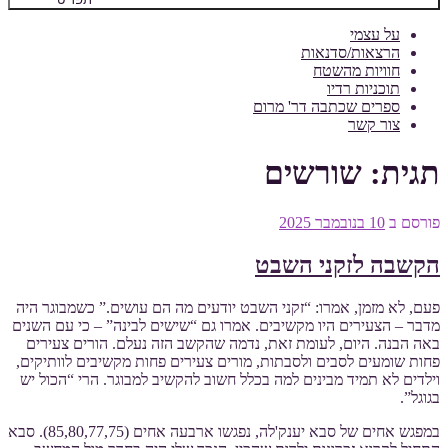
על עצמי
הרצאות/סדנאות
חוויות מהשטח
תוכניות רדיו
ספרים שכתבה דר' מרום
צור קשר
תגית:
שורשים
פורסם ב
10 בנובמבר 2025
הקשבה לזקני השבט
פעם, לא מזמן, אמרו: “זקני השבט יודעים מה הם עושים.” כשמבוגר היה
מדבר – הצעירים היו מקשיבים. אמרו גם “שישים לבינה” – כי עם השנים
באה הבנה. היום, לעומת זאת, נדמה שהקשב הזה נעלם. הורים צעירים
פחות שומעים לסבים ולסבתות, מורים צעירים פחות מקשיבים לוותיקים,
וילדים לא תמיד מבינים למה בכלל חשוב להקשיב למבוגר. הרי “הכול יש
בגוגל”.
במפגש אחים של סבא יענק'לה, נפגשו ארבעה אחים (85,80,77,75). סבא