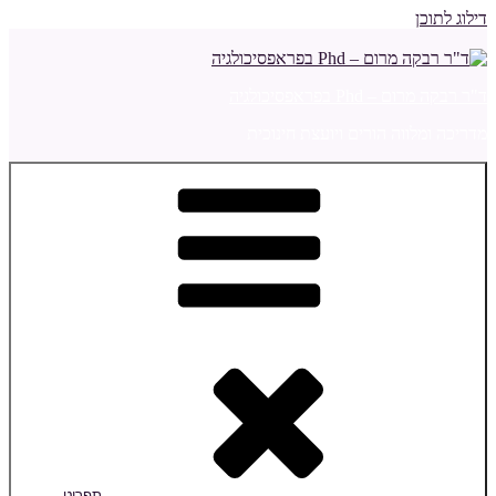
דילוג לתוכן
ד"ר רבקה מרום – Phd בפראפסיכולגיה
מדריכה ומלווה הורים ויועצת חינוכית
תפריט