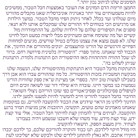
הסימנים שלנו לניתוב נכון יותר."
החמצן וזרימת הדם המזינים את העובר באמצעות חבל הטבור, ממשיכים
להיות משמעותיים עוד יותר כאנרגיה אוניברסלית שאנו מקבלים מהורינו
מיום שנולדנו ועד בכלל, לאחר ניתוק הפיזי מחבל הטבור. במשך הילדות
אנו מרגישים הכי בטוחים ליד ההורים שלנו שמקבלים אותנו ללא תנאי.
סופגים את הסיפורים שלהם על הילדות שלהם, על ההתמודדות מול
קשיים ועל מה ששימח אותם ומעתיקים מבלי לרצות כמעט הכל לחיינו
שלנו. לא פעם נמצא את עצמנו מבלים בטיול שורשים, מגיעים למחוזות
הפיזיים והרגשיים של הורינו ומתעצמים. יונקים מההורים את החינוך, את
הכבוד למי שאנחנו. מתוך ספרי: "היסטוריה בלטינית פירושה רחם. ברור
לנו שכל ההוויה וההתהוות מאז ההיסטוריה הם התנהגות נלמדת. התנהגות
שניתן לשלוט בה".
התנתקות מחבל הטבור היא התנתקות מההיסטוריה שלנו, הנשמה שלנו
מבקשת המשכיות בזכות ההיסטוריה. כל מה שההורים עברו הוא אבן דרך
בשבילנו לעשות טוב יותר. בספרי אני מציינת ש"אין ספק שחוויות הורינו
נטמעות בנו במשך חיינו. עובדה היא שילדי דור שני לשואה זוכים היום
לטיפולים פסיכולוגיים ופסיכיאטריים כפי שזכו הוריהם ניצולי השואה".
החיבור בחבל הטבור להורינו חייב להמשיך להיות למעננו ולמען ילדנו.
החינוך לילדנו מן הראוי שידגיש את הכבוד להקשבה להורים, גם במקומות
שאנחנו מאמינים שהם טועים, תקשיבו, התובנות אינן מגיעות תמיד ברגע
ההקשבה, לעיתים צריך להמתין קצת לחיתוך חבל הטבור, אולי עוד קצת
ידע, עוד קצת מידע, עוד משהו שלא חשבנו שנשמע ויהיה בעבורנו
לעתיד. ורק מעצם הספק, תישארו להקשיב.
היו מודל חיקוי לילדכם, תנו כבוד והוקרה להוריכם שלכם, כך ילדכם יכבדו
ויוקירו אתכם. ולא נאלץ להתחנן לילדים שלנו ולבקש שלא ישליכונו לעת