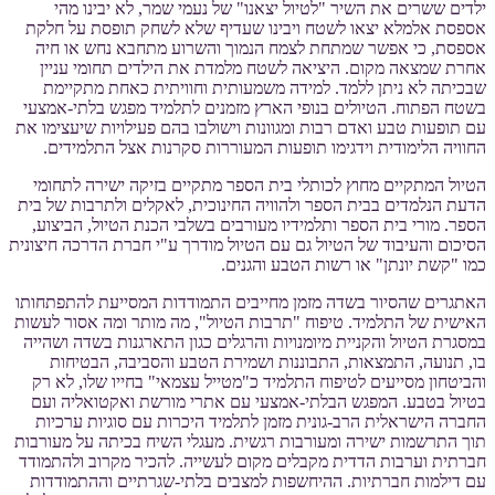
ילדים ששרים את השיר "לטיול יצאנו" של נעמי שמר, לא יבינו מהי
אספסת אלמלא יצאו לשטח ויבינו שעדיף שלא לשחק תופסת על חלקת
אספסת, כי אפשר שמתחת לצמח הנמוך והשרוע מתחבא נחש או חיה
אחרת שמצאה מקום. היציאה לשטח מלמדת את הילדים תחומי עניין
שבכיתה לא ניתן ללמד. למידה משמעותית וחוויתית כאחת מתקיימת
בשטח הפתוח. הטיולים בנופי הארץ מזמנים לתלמיד מפגש בלתי-אמצעי
עם תופעות טבע ואדם רבות ומגוונות וישולבו בהם פעילויות שיעצימו את
החוויה הלימודית וידגימו תופעות המעוררות סקרנות אצל התלמידים.
הטיול המתקיים מחוץ לכותלי בית הספר מתקיים בזיקה ישירה לתחומי
הדעת הנלמדים בבית הספר ולהוויה החינוכית, לאקלים ולתרבות של בית
הספר. מורי בית הספר ותלמידיו מעורבים בשלבי הכנת הטיול, הביצוע,
הסיכום והעיבוד של הטיול גם עם הטיול מודרך ע"י חברת הדרכה חיצונית
כמו "קשת יונתן" או רשות הטבע והגנים.
האתגרים שהסיור בשדה מזמן מחייבים התמודדות המסייעת להתפתחותו
האישית של התלמיד. טיפוח "תרבות הטיול", מה מותר ומה אסור לעשות
במסגרת הטיול והקניית מיומנויות והרגלים כגון התארגנות בשדה ושהייה
בו, תנועה, התמצאות, התבוננות ושמירת הטבע והסביבה, הבטיחות
והביטחון מסייעים לטיפוח התלמיד כ"מטייל עצמאי" בחייו שלו, לא רק
בטיול בטבע. המפגש הבלתי-אמצעי עם אתרי מורשת ואקטואליה ועם
החברה הישראלית הרב-גונית מזמן לתלמיד היכרות עם סוגיות ערכיות
תוך התרשמות ישירה ומעורבות רגשית. מעגלי השיח בכיתה על מעורבות
חברתית וערבות הדדית מקבלים מקום לעשייה. להכיר מקרוב ולהתמודד
עם דילמות חברתיות. ההיחשפות למצבים בלתי-שגרתיים וההתמודדות