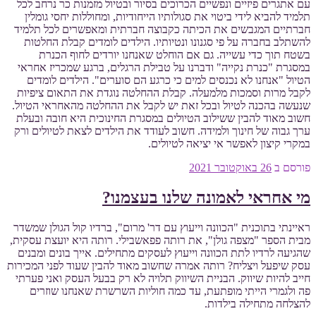
עם אתגרים פיזיים ונפשיים הכרוכים בסיור ובטיול מזמנות כר נרחב לכל
תלמיד להביא לידי ביטוי את סגולותיו הייחודיות, ומחוללות יחסי גומלין
חברתיים המגבשים את הכיתה כקבוצה חברתית ומאפשרים לכל תלמיד
להשתלב בחברה על פי סגנונו ונטיותיו. הילדים לומדים קבלת החלטות
בשטח תוך כדי עשייה. גם אם הוחלט שאנחנו יורדים לחוף הכנרת
במסגרת "כנרת נקייה" ודברנו על טבילת הרגלים, ברגע שמכריז אחראי
הטיול "אנחנו לא נכנסים למים כי כרגע הם סוערים". הילדים לומדים
לקבל מרות וסמכות מלמעלה. קבלת ההחלטה נוגדת את התאום ציפיות
שנעשה בהכנה לטיול ובכל זאת יש לקבל את ההחלטה מהאחראי הטיול.
חשוב מאוד להבין ששילוב הטיולים במסגרת החינוכית היא חובה ובעלת
ערך גבוה של חינוך ולמידה. חשוב לעודד את הילדים לצאת לטיולים ורק
במקרי קיצון לאפשר אי יציאה לטיולים.
פורסם ב
26 באוקטובר 2021
מי אחראי לאמונה שלנו בעצמנו?
ראיינתי בתוכנית "הכוונה וייעוץ עם דר' מרום", ברדיו קול הגולן שמשדר
מבית הספר "מצפה גולן", את רותה פפאשבילי. רותה היא יועצת עסקית,
שהגיעה לרדיו לתת הכוונה וייעוץ לעסקים מתחילים. אייך בונים ומבנים
עסק שיפעל ויצליח? רותה אמרה שחשוב מאוד להבין שעוד לפני המכירות
חייב להיות שיווק. הבניית השיווק תלויה לא רק בבעל העסק ואני פערתי
פה ולגמרי הייתי מופתעת, עד כמה חוליות השרשרת שאנחנו שוזרים
להצלחה מתחילה בילדות.