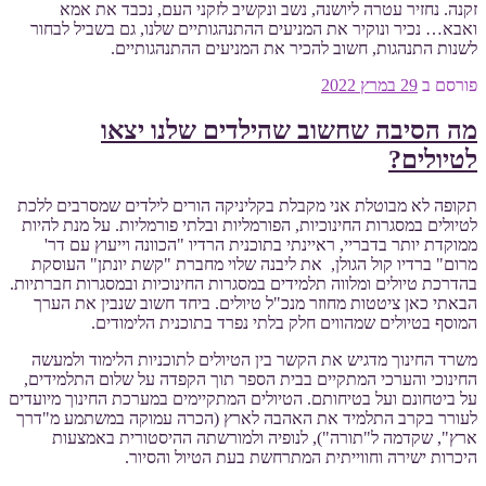
זקנה. נחזיר עטרה ליושנה, נשב ונקשיב לזקני העם, נכבד את אמא
ואבא… נכיר ונוקיר את המניעים ההתנהגותיים שלנו, גם בשביל לבחור
לשנות התנהגות, חשוב להכיר את המניעים ההתנהגותיים.
פורסם ב
29 במרץ 2022
מה הסיבה שחשוב שהילדים שלנו יצאו
לטיולים?
תקופה לא מבוטלת אני מקבלת בקליניקה הורים לילדים שמסרבים ללכת
לטיולים במסגרות החינוכיות, הפורמליות ובלתי פורמליות. על מנת להיות
ממוקדת יותר בדבריי, ראיינתי בתוכנית הרדיו "הכוונה וייעוץ עם דר'
מרום" ברדיו קול הגולן, את ליבנה שלוי מחברת "קשת יונתן" העוסקת
בהדרכת טיולים ומלווה תלמידים במסגרות החינוכיות ובמסגרות חברתיות.
הבאתי כאן ציטטות מחוזר מנכ"ל טיולים. ביחד חשוב שנבין את הערך
המוסף בטיולים שמהווים חלק בלתי נפרד בתוכנית הלימודים.
משרד החינוך מדגיש את הקשר בין הטיולים לתוכניות הלימוד ולמעשה
החינוכי והערכי המתקיים בבית הספר תוך הקפדה על שלום התלמידים,
על ביטחונם ועל בטיחותם. הטיולים המתקיימים במערכת החינוך מיועדים
לעורר בקרב התלמיד את האהבה לארץ (הכרה עמוקה במשתמע מ"דרך
ארץ", שקדמה ל"תורה"), לנופיה ולמורשתה ההיסטורית באמצעות
היכרות ישירה וחווייתית המתרחשת בעת הטיול והסיור.