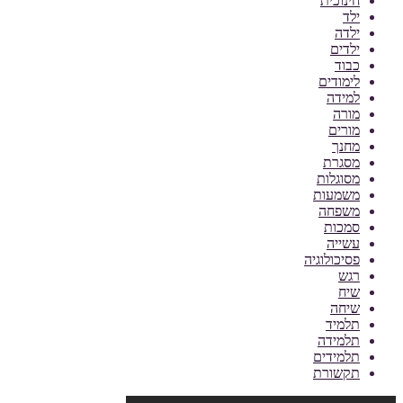
חינוכית
ילד
ילדה
ילדים
כבוד
לימודים
למידה
מורה
מורים
מחנך
מסגרת
מסוגלות
משמעות
משפחה
סמכות
עשייה
פסיכולוגיה
רגש
שיח
שיחה
תלמיד
תלמידה
תלמידים
תקשורת