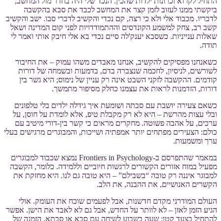
התחיל לקרוא זכרונות ילדות שהכין. הנכד שלי היה בחדר מול המחשב,
ביקשתי ממנו לעזוב לזמן קצר את המחשב לכבד את סבא בהקשבה
לדבריו. מכבוד אלי ולא כי רצה, קם נכדי והקשיב לדברי סבו. ישב והקשיב
קשב רב, צחק למשמע הקונדסים וההתמודדויות לפני קום המדינה ושאל
שאלות ענייניות. כשסבא יענק'לה סיים נכדי בא אלי חיבק אותי ואמר לי
תודה.
כשאנחנו מפסיקים להקשיב, אנחנו מאבדים משהו עמוק – את החיבור
לשורשים, לניסיון, לחכמה שנצברה בדם, בדמעות ובשמחה של דורות
קודמים. ההקשבה לזקני השבט אינה רק עניין של נימוס; היא גשר בין
דורות, הזדמנות לראות את עצמנו כחלק מסיפור מתמשך.
כשאם צעירה יושבת עם סבתה ושומעת איך גידלה ילדים בלי טלפונים
ובלי עצות מהרשת – היא לא רק מקבלת טיפ, אלא לומדת על חוסן, על
ערכים, על אהבה פשוטה. מחקרים מראים כי קשר בין-דורי מיטיב עם
כולם: הצעירים מפתחים יותר אמפתיה ושייכות, והמבוגרים מרגישים בעלי
ערך ומשמעות.
במאמר שהתפרסם ב-Frontiers in Psychology נמצא שכבוד למבוגרים
מפעיל במוח אזורים הקשורים לרגשות חיוביים וללמידה. כלומר, הקשבה
למבוגר איננה רק טובה “בשבילם” – היא טובה גם לנו. היא מחזקת את
הקשרים האנושיים, את ההבנה, את הלב.
העולם המודרני מקדם חדשנות, אבל לפעמים שוכח את העומק. אולי
הגיע הזמן לאזן – לא לוותר על החדש, אבל גם לא לאבד את הישן. אפשר
להתחיל בצעד קטן: שעה בשבוע לשיחה עם סבא או סבתא, הזמנה של