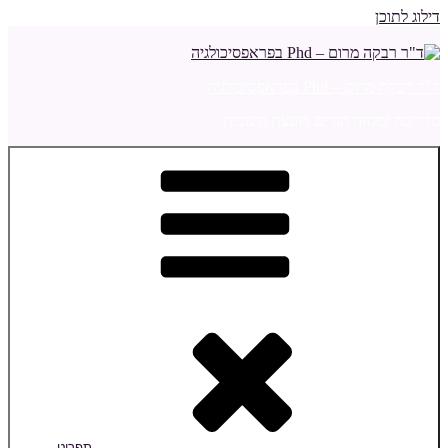
דילוג לתוכן
ד"ר רבקה מרום – Phd בפראפסיכולגיה
מדריכה ומלווה הורים ויועצת חינוכית
תפריט