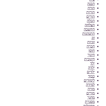
הבנה
הורה
הורות
הורים
הכלה
הצלחה
הקשבה
התנהגות
זוג
זוגיות
חברה
חוסן
חינוך
חינוכית
ילד
ילדה
ילדים
כבוד
לימודים
למידה
מורה
מורים
מחנך
מסגרת
מסוגלות