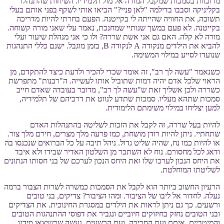
מרוכזות בסמכות שמקבל המורה אל מול תלמידיו. השיחות שהתנהלו
בקליניקה וסבבו בדילמה "לאן פניי?" הביאו אותי לשקף בפני אותם בעלי
תשובה, את החוויה שהייתה לי בקייטנה. הפעם בחרתי להיות מדריכה
בקייטנה. לא פעם במשך שנותיי שמחנכת, נאמר עלי שאני מורה קשוחה.
מורה לא קלה. האם גם אני אשת שררה? ולו כי אני מנהלת שיעור ועלי
להביא את הילדים מנקודה A לנקודה B, בזמן מוגבל. ישנם כללי התנהגות
שנועדו לסייע במילוי המשימה.
כשנאמר "עשה לך רב", זה אומר שכדי להכיר ולדעת כיצד להתקדם, מן
הראוי שלכל אדם יהיה דמות שתוביל אותו לעשייה. ה"רבנות" מתפרשת
כשררה ולכן אשליך זאת ש"עשה לך רב", מדובר בעובדה שאדם חייב
סמכות שתהא מעליו. סמכות שתדע לנווט את דרכיהם של תלמידיה,
למען יצליחו במילוי משימתם הלימודית.
להיות בעל שררה, זה לקבל את הזכות לשליטה בהתנהלות האדם
שתחתיי. ניתן להיות רודן מושחת, כמו פרעה מלך מצרים, חירם מלך צור.
או להיות כמו נח, שהיה שליט גדול. ניהל תיבה על כל הברואים שנכנסו בה
ודאג לכל מחסורם. נוח לא השתכר מן השלטון האדיר שבידו ולא איבד
את היחס הנכון לערכו שלו ואת היחס הנכון לערכם של בני חסותו הנתונים
לשליטתו המוחלטת.
הרעיון החשוב ביותר הוא לקבל את הסמכות כמשרה לשרות הצבור ברמה
נעלה. לחדור אל ליבו של הציבור. ומהו הציבור? צדיקים, בני טובים
ורשעים. כך גם ניתן לראות את הילדים במסגרת החינוכית. את הצדיקים
ובני הטובים נחזק בחיזוקים חיוביים ונגביר את דפוסי ההתנהגות הטובים
והמיטביים, איתם ועם הסביבה. ועם הרשעים, נעשה שכשיצאו מידנו