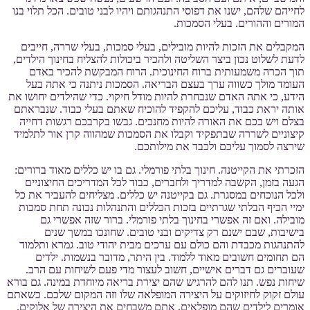
לחייהם שלהם, ישנו את דפוסי התנהגותם ויהיו לבני טובים. הכל תלוי בנו
המורים וההורים. בעלי הסמכות.
המקבלים את הזכות להיות מובילים, בעלי סמכות, בעלי שררה, חייבים
לדעת לשלוט נכון ביצר השליטה ולהכיר ביכולות להצליח בחינוך הילדים,
תוך הכרה משמעותית ברוח החינוכית. הרוח המבקשת להכיר באדם
העומד מולך כשווה ערך בעצם הבריאה. הסמכות ניתנה כי אתה בעל
הידע, כי אתה האדם שנבחרת להיות מודל חיקוי. כדי שהילדים יחושו את
אותה יראת כבוד, עליכם להקפיד להוכיח שאתם בעלי כבוד. שנבראתם
בצלם ויש בכם את האורה להיות מחנכים. גבשו בקרבכם רגשות דחייה
קיצוניים לשררה שבתפקיד וקבלו את הסמכות שמהווה קרן אור לתלמיד
שירצה לסמוך עליכם ולכבד את מילותכם.
הזכרתי את הקייטנה. חינוך בלתי פורמלי. גם בו יש כללים מאוד ברורים:
הגעה בזמן, הקשבה למדריך ולחברים, כבוד לכל המדריכים החיצוניים
ולכל הנוכחים במסגרת. גם בקייטנה יש כללים. מצליחים להעביר את כל
ימיי הכיף הבלתי שגרתיים בזכות הכללים והתנהלות נכונה תחת סמכות
מובילה. ואם זה אפשרי בחינוך בלתי פורמלי. ברור שזה אפשרי גם
בישיבות, שבם ישנם רק צדיקים ובני טובים. שחונכו במשך שנים
להתנהגות מכבדת והם כולם עם ערכים מבית יהודי טוב. גמרא ותלמוד
הם תחומים חשובים מאוד ללמוד. בין היתר, מדובר בנשמות. ילדים
שעוברים גם דברים אישיים, חשוב לעצור מדי פעם לשיחות עם הרב.
שיחות נפש. תנו להם להרגיש שהם יצירת בריאה מיוחדת במינה. גם בורא
עולם זקוק לחיזוקים על היצירה המופלאה שלו וזה המקום שלכם. כשאתם
אומרים לילדים שהם מופלאים, אתם משבחים את היצירה של אלוקים.