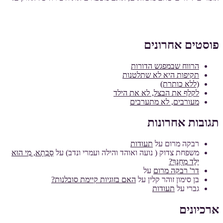
פוסטים אחרונים
הרווח שבמפגש הדורות
תקיפות היא לא שתלטנות
(ללא כותרת)
לקלף את הבצל, לא את הילד
מעורבים, לא מתערבים
תגובות אחרונות
רבקה מרום
על
תעודות
משפחת צדוק ( נועה ואוהד והילה ועמרי ונדב)
על
סָבְתָא, מִי הוּא
יֶלֶד מְחֻנָּךְ?
דר' רבקה מרום
על
בן סימון זוהר קלין
על
האם בזוגיות קיימת סובלנות?
גברי
על
תעודות
ארכיונים