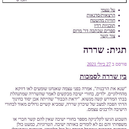
על עצמי
הרצאות/סדנאות
חוויות מהשטח
תוכניות רדיו
ספרים שכתבה דר' מרום
צור קשר
תגית:
שררה
פורסם ב
27 ביולי 2021
בין שררה לסמכות
"שנא את הרבנות", אמרה בפני עצמה שאנחנו שומעים לאו דווקא
מהחילוניים. ילדים, בחורי ישיבה מבקשים לאמר שהשררה שמתנהלת
בבתי המדרש קשה מנשוא. "יראת הכבוד" שהייתה אבן יסוד בחינוך
הדתי הפכה למצב של שיכרון שררה, שמביא קשיים גדולים מאוד לבחורי
הישיבה ולרבנים עצמם.
השבוע הגיעו לקליניקה מספר בחורי ישיבה שאין להם קשר חברי או
משפחתי והם גם לא לומדים באותה ישיבה. הטרוניות, כמעט כולן