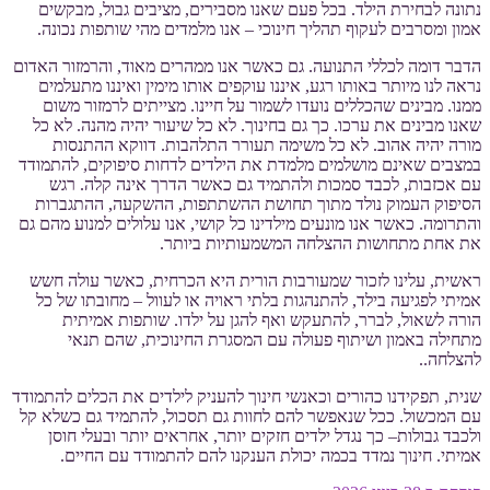
נתונה לבחירת הילד. בכל פעם שאנו מסבירים, מציבים גבול, מבקשים
אמון ומסרבים לעקוף תהליך חינוכי – אנו מלמדים מהי שותפות נכונה.
הדבר דומה לכללי התנועה. גם כאשר אנו ממהרים מאוד, והרמזור האדום
נראה לנו מיותר באותו רגע, איננו עוקפים אותו מימין ואיננו מתעלמים
ממנו. מבינים שהכללים נועדו לשמור על חיינו. מצייתים לרמזור משום
שאנו מבינים את ערכו. כך גם בחינוך. לא כל שיעור יהיה מהנה. לא כל
מורה יהיה אהוב. לא כל משימה תעורר התלהבות. דווקא ההתנסות
במצבים שאינם מושלמים מלמדת את הילדים לדחות סיפוקים, להתמודד
עם אכזבות, לכבד סמכות ולהתמיד גם כאשר הדרך אינה קלה. רגש
הסיפוק העמוק נולד מתוך תחושת ההשתתפות, ההשקעה, ההתגברות
והתרומה. כאשר אנו מונעים מילדינו כל קושי, אנו עלולים למנוע מהם גם
את אחת מתחושות ההצלחה המשמעותיות ביותר.
ראשית, עלינו לזכור שמעורבות הורית היא הכרחית, כאשר עולה חשש
אמיתי לפגיעה בילד, להתנהגות בלתי ראויה או לעוול – מחובתו של כל
הורה לשאול, לברר, להתעקש ואף להגן על ילדו. שותפות אמיתית
מתחילה באמון ושיתוף פעולה עם המסגרת החינוכית, שהם תנאי
להצלחה..
שנית, תפקידנו כהורים וכאנשי חינוך להעניק לילדים את הכלים להתמודד
עם המכשול. ככל שנאפשר להם לחוות גם תסכול, להתמיד גם כשלא קל
ולכבד גבולות– כך נגדל ילדים חזקים יותר, אחראים יותר ובעלי חוסן
אמיתי. חינוך נמדד בכמה יכולת הענקנו להם להתמודד עם החיים.