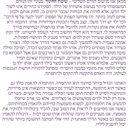
מכאן אנו מגיעים לגורם השלישי –
שיטת החינוך
. בעיניי זהו הגורם
המשמעותי ביותר בעיצוב אישיותו של הילד. תפקידנו כהורים אינו ליצור
ילד חדש, אלא לזהות את הכוחות שכבר קיימים בו, לחזק אותם ולכוון
אותם לטוב ביותר. זהו פירושו העמוק של הפסוק "חנוך לנער על פי דרכו".
לכל ילד יש דרך משלו, קצב משלו ותכונות המייחדות אותו. החכמה היא
לזהות את אותן נקודות חוזק ולהוביל אותו בהתמדה ובנחישות בדרך
המתאימה לו. העידוד הוא הכלי החשוב ביותר העומד לרשותנו. ילד זקוק
לעידוד כשם ששתיל זקוק למים. העידוד מעניק לו תחושת מסוגלות,
אמונה עצמית ורצון להמשיך לנסות גם כאשר הדרך אינה קלה. הצורך
בעידוד אינו מסתיים בילדות. אותו ילד פנימי המבקש הכרה, תמיכה ומילה
טובה ממשיך להתקיים גם אצל המבוגר בן הארבעים וגם אצל הסבתא בת
השבעים. כולנו ניצבים מול אתגרים, קשיים וניסיונות שאינם תמיד
מעודדים. אלמלא אותו אומץ ראשוני המצוי בילד הקטן, אותו ילד בן
שלוש הלומד את מקומו במבנה החברתי ומסתגל לדמויות חדשות הנכנסות
לעולמו, היה האדם מתקשה להתקדם ולהתפתח.
האתגר הגדול ביותר בחינוך הוא ההתמדה. ההתמדה להאמין בילד גם
כאשר הוא מתקשה, ההתמדה לעודד גם כאשר התוצאות אינן מיידיות,
והנחישות לסייע לו לפתח חוסן נפשי ויכולת עמידה מול קשיים. מטרתנו
אינה רק לגדל ילדים ממושמעים או מצליחים, אלא בני אדם שיוכלו
להגשים את חלומותיהם, למצוא משמעות בחייהם ולהאמין בכוחותיהם.
כאשר אנו מסייעים לו לראות את הטוב שבו, להכיר ביכולותיו ולהוקיר את
מאמציו, אנו מעניקים לו מתנה שתלווה אותו שנים רבות – היכולת להאמין
בעצמו גם כאשר הדרך מאתגרת. זוהי אולי המתנה החשובה ביותר שהורה
יכול להעניק לילדו.