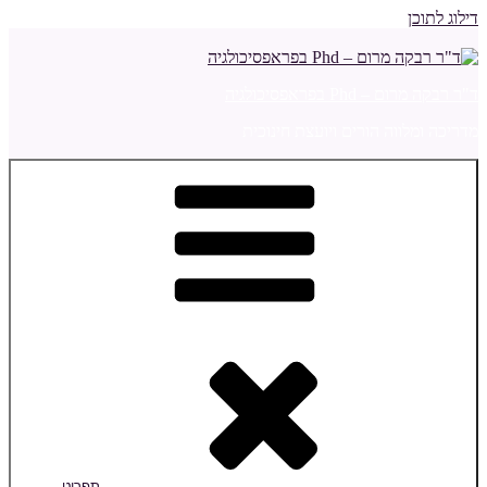
דילוג לתוכן
ד"ר רבקה מרום – Phd בפראפסיכולגיה
מדריכה ומלווה הורים ויועצת חינוכית
תפריט