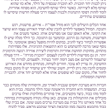
ניתן לבנות יחד תוכנית. לא תוכנית שנכפית על הילד, אלא כזו שהוא
שותף מלא ליצירתה. כאשר הילד שותף לחשיבה, הוא מפתח אחריות,
לומד לזהות דפוסי התנהגות ולבנות לעצמו דרכי פעולה חדשות שיסייעו לו
במפגשים עתידיים.
אחד הכלים היעילים לכך הוא מודל אפר"ת – אירוע, פרשנות, רגש
ותגובה. המודל מאפשר לילדים להבין שלא תמיד האירוע עצמו הוא שיוצר
את הקושי, אלא האופן שבו אנו מפרשים אותו. כאשר משנים את
הפרשנות, משתנה גם הרגש, ובהמשך גם התגובה. כך הילד מגלה שיש לו
אפשרות לבחור כיצד להגיב, במקום להיות מופעל באופן אוטומטי. כלי
נוסף שאני מרבה להשתמש בו הוא התוצאות ההגיוניות. אלו מפחיתות
מתחים, מחזקות תחושת אחריות ותורמות ליצירת אווירה רגועה והרמונית
יותר. הן גם מסייעות לילדים להכין לעצמם "תוכנית מגירה" – דרך פעולה
שתעמוד לרשותם אם מצב דומה יחזור בעתיד. ולפעמים, למרות כל
החשיבה, זה עדיין לא עובד. חוזרים לשיחה, מנתחים מחדש את האירוע
ומנסים להבין מה ניתן לדייק. חשוב שהילד ידע שתמיד יש לו מקום בטוח
לחזור אליו, מקום שבו לא שופטים אותו אלא לומדים יחד איתו. להבניית
תחושת המסוגלות.
חברות היא מערכת יחסים שנבנית לאורך זמן, והיסודות שלה מונחים כבר
בבית. המשפחה היא החברה הראשונה שבה הילד מתנסה. בבית הוא
לומד מהו כבוד, כיצד מקשיבים, איך פותרים מחלוקות ואילו ערכים
מובילים את ההתנהלות בין אנשים. כאן עולה נקודה משמעותית במיוחד:
כל אחד מאיתנו גדל בבית עם מערכת ערכים מעט שונה. אם בבית שלי
כבוד מתבטא בהגעה בזמן ובהבאת הציוד שנקבע מראש, סביר להניח