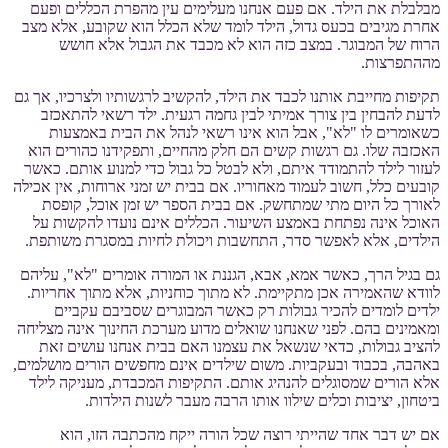
מבלבלת את הילד. אם פעם אנחנו מעלימים עין מהפרת הכללים ופעם
אחרת מגיבים בכעס גדול, הילד לומד שלא הכלל הוא שקובע, אלא מצב
הרוח של המבוגר. במצב כזה הוא לא מכבד את הגבול אלא חושש
מההתפרצות.
תקיפות מחייבת אותנו לכבד את הילד, להקשיב לרגשותיו ולצרכיו, אך גם
לדעת להבחין בין צורך אמיתי לבין גחמה רגעית. ילד רשאי להתאכזב
כשאומרים לו "לא", אבל הוא אינו רשאי לנהל את הבית באמצעות
האכזבה שלו. גם רגשות קשים הם חלק מהחיים, ותפקידנו כהורים הוא
לעזור לילד להתמודד איתם, ולא לבטל כל גבול כדי למנוע אותם. כאשר
קובעים כלל, חשוב לעמוד מאחוריו. אם בבית יש זמני ארוחות, אין אכילה
לאורך כל היום מתי שמתחשק. אם בבית הספר יש זמן אוכל, קופסת
האוכל אינה נפתחת באמצע השיעור. הכללים אינם נועדו להקשות על
הילדים, אלא לאפשר סדר, התחשבות ויכולת לחיות במסגרת משותפת.
גם בגיל הרך, כאשר אמא, אבא, הגננת או המורה אומרים "לא", עליהם
לוודא שהאמירה אכן מתקיימת. לא מתוך כוחניות, אלא מתוך אחריות.
ילדים לומדים להכיר גבולות רק כאשר המבוגרים שסביבם עקביים
ומאמינים בהם. לפני שאנחנו שואלים מדוע מערכת החינוך אינה מצליחה
להציב גבולות, כדאי שנשאל את עצמנו האם בבית אנחנו עושים זאת
באהבה, בכבוד ובעקביות. משום שילדים אינם מחפשים הורים מושלמים,
אלא הורים שמסוגלים להנהיג אותם. התקיפות המכבדת, מעניקה לילד
ביטחון, יציבות וכלים שילוו אותו הרבה מעבר לשנות הילדות.
אם יש דבר אחד שהייתי רוצה שכל הורה ייקח מהכתבה הזו, הוא