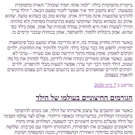
ביקורת מתמקדת בילד: "למה אתה תמיד שוכח?" הארה מתמקדת
במעשה: "בוא נחשוב יחד איך אפשר לזכור בפעם הבאה." הילד צריך
להרגיש שהטעות אינה מגדירה אותו. שהוא טוב גם כשהוא טועה. שהוא
אהוב גם כשהוא נכשל. שהקושי נמצא בהתנהגות מסוימת ולא בזהותו.
הדרך לעשות זאת היא להחזיק עמדה פנימית של אמון. אמון בילד כפי
שהוא. אמון ביכולתו ללמוד, להשתפר, אמון בכוחות שכבר קיימים בו.
כאשר הורה מחזיק עמדה כזו, היא מדריכה אותו כמעט בכל סיטואציה
יומיומית. לחפש מה כבר עובד בילד. להכיר ולהוקיר את החוזקות. ילדים
זקוקים לאומץ. אומץ צומח מתוך הידיעה שגם אם טעיתי – ערכי לא
נפגע. כאשר אנחנו מאירים נקודה אחת לתיקון, מבלי למחוק את כל מה
שטוב, הילד לומד דבר יקר ערך: אפשר לטעות מבלי להתפרק. ילדים
זקוקים להורים שמאמינים בהם גם ברגעים שבהם הם עצמם מתקשים
להאמין בעצמם.
פורסם ב
7 ביוני 2026
הגורמים החיצוניים בעולמו של הילד
כאשר אנו חושבים על עיצוב אישיותו של הילד, אנו נוטים להתמקד
בתכונותיו המולדות, בכישרונותיו ובאופיו הייחודי. אולם לצד עולמו הפנימי
של הילד פועלים גורמים חיצוניים רבי השפעה, המלווים אותו מימיו
הראשונים ומעצבים את תפיסותיו, התנהגותו ויחסיו עם סביבתו. שלושה
מהם בולטים במיוחד: האווירה המשפחתית, מבנה המשפחה ושיטת