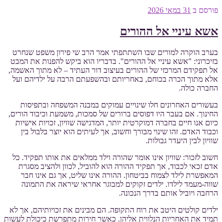
פורסם ב
31 במאי 2026
אשא עיניי אל ההורים
בערב הוקרה למורים שבו השתתפתי אמר הרב שי פירון משפט שנחרט
בזיכרוני: "אשא עיניי אל ההורים". בדבריו הוא ביקש להפנות את המבט
אל תפקידם המרכזי של ההורים בעיצוב דור העתיד – לא מתוך האשמה,
אלא מתוך הכרה בכוחם, באחריותם ובהשפעתם הרבה על ילדיהם ועל
החברה כולה.
בעשורים האחרונים חלו שינויים עמוקים במבנה המשפחה ובתפיסות
החינוך. אם בעבר היו דפוסים ברורים של סמכות, משמעת וכיבוד הורים,
כיום אנו חיים בחברה דמוקרטית יותר, המדגישה שוויון, זכויות אישיות
וכבוד האדם. זהו שינוי מבורך וחשוב, אך לעיתים הוא יוצר בלבול בין
שוויון לבין היעדר גבולות.
חשוב לזכור: שוויון אינו אומר שהורה וילד ממלאים את אותו תפקיד. כל
אדם זכאי לכבוד, אך תפקיד ההורה הוא להוביל, לכוון ולהציב מסגרת
המאפשרת לילד לצמוח בביטחון. ההורה אינו שליט, אך גם אינו חבר
שווה-מעמד לילדו. ילדים זקוקים למבוגר אחראי שיראה את התמונה
הרחבה ויוביל אותם בדרך הנכונה.
ילדים קולטים היטב את רוח התקופה. הם מבינים את זכויותיהם, אך לא
תמיד את האחריות הנלווית אליהן. כאשר חירות מתפרשת כיכולת לעשות