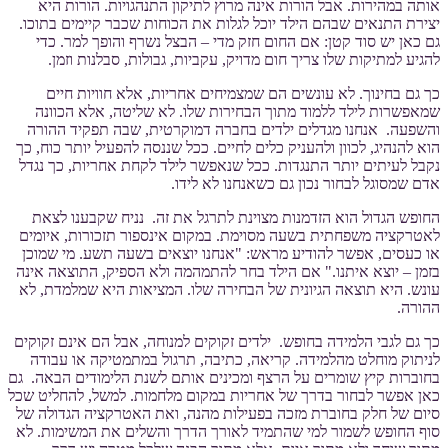
אותה במהירות. אבל הורות אינה מרוץ לתיקון התנהגויות. הורות היא
יצירת התנאים שבהם הילד יוכל לגלות את הכוחות שכבר קיימים בתוכו.
גם כאן יש סוד קטן: אם החום חזק מדי – הבצל נשרף והופך למר. כדי
להגיע למתיקות שלו צריך חום מדויק, עקביות, גבולות, סבלנות וזמן.
כך גם בחינוך. לא עונשים הם שמצמיחים אחריות, אלא חוויות חיים
שמאפשרות לילד ללמוד מתוך הבחירות שלו. לא שליטה, אלא הכוונה
והשפעה. אנחנו מגדלים ילדים בחברה דמוקרטית, שבה תפקיד ההורה
הוא להנהיג, לכוון ולהעניק כלים לחיים. ככל שננסה להפעיל יותר כוח, כך
נקבל לעיתים יותר התנגדות. ככל שנאפשר לילד לקחת אחריות, כך נגדל
אדם שמסוגל לבחור נכון גם כשאנחנו לא לידו.
החופש הגדול הוא הזדמנות מצוינת לתרגל את זה. נניח שקבענו לצאת
לאטרקציה משפחתית בשעה מסוימת. במקום אינספור תזכורות, איומים
או כעסים, אפשר להודיע מראש: "אנחנו יוצאים בשעה תשע. מי שמוכן
בזמן – יוצא איתנו." אם הילד בחר להתמהמה ולא הספיק, התוצאה אינה
עונש. היא תוצאה הגיונית של הבחירה שלו. המציאות היא שמלמדת, לא
ההורה.
כך גם לגבי הלמידה בחופש. ילדים זקוקים למנוחה, אבל הם אינם זקוקים
לניתוק מוחלט מהלמידה. קריאה, כתיבה, תרגול במתמטיקה או עבודה
בחוברות קיץ שומרים על הרצף ומכינים אותם לשנת הלימודים הבאה. גם
כאן אפשר לבחור בדרך של אחריות במקום מלחמות. למשל, להחליט שכל
סיום של חלק בחוברת מזכה בפעילות מהנה, ואת האטרקציה הגדולה של
סוף החופש לשמור למי שהתמיד לאורך הדרך והשלים את המשימות. לא