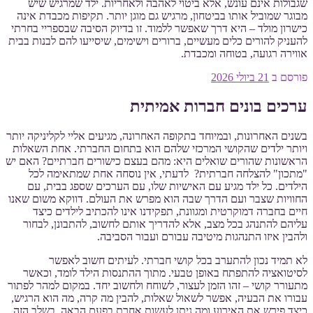
שגבולות אינם עונש, אלא ביטוי לאהבה ולאחריות. ילד שמרגיש שיש
מבוגר שמוביל אותו בביטחון, מרגיש גם מוגן יותר. תקיפות מכבדת אינה
כישרון מולד – היא דרך שאפשר ללמוד. זו בדיוק הסיבה שבספריי בחרתי
להעניק להורים כלים מעשיים, ברורים וישימים, שיסייעו להם לבנות בבית
אווירה רגועה, בטוחה ומכבדת.
פורסם ב
21 ביולי 2026
ערכים בונים חברות אמיתית
בשנים האחרונות, ובמיוחד בתקופה האחרונה, מגיעים אליי לקליניקה יותר
ויותר ילדים שהקושי המרכזי שלהם הוא בתחום החברתי. אחת השאלות
הראשונות שהורים שואלים היא: מהם בעצם כישורים חברתיים? האם יש
"מתכון" להצלחה חברתית? לדעתי, אין נוסחה אחת שמתאימה לכל
הילדים. כל ילד מגיע עם האישיות שלו, עם הערכים שספג בבית, עם
החוויות שצבר ועם הדרך שבה הוא מפרש את העולם. דווקא משום שאנו
חיים בחברה דמוקרטית ומגוונת, תפקידנו אינו להכתיב לילדים כיצד
עליהם להתנהג בכל מצב, אלא להדריך אותם לחשוב, להתבונן, לבחור
ולהבין איזו התנהגות מיטיבה עבורם ועבור הסביבה.
לא תמיד נכון להתערב בכל קושי חברתי. לעיתים חשוב לאפשר
לסיטואציה להתפתח באופן טבעי. מתוך ההתנסות הילד לומד, וכאשר
מתעורר קושי – זהו הזמן לעצור, לשוחח ולחשוב יחד. במקום למהר לפתור
עבורו את הבעיה, אפשר לשאול שאלות, להבין מה קרה, מה הוא הרגיש,
כיצד פירש את האירוע ומה ניתן לעשות אחרת בפעם הבאה. בשלב הזה