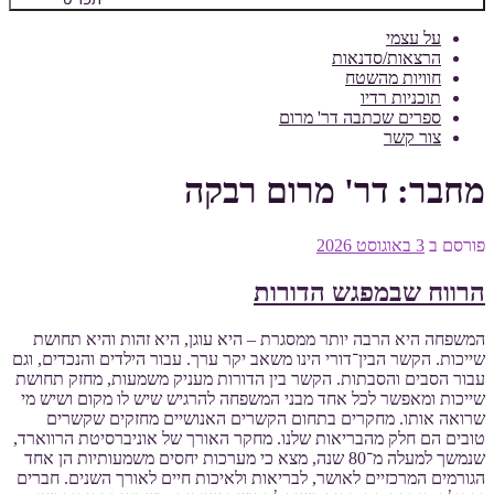
על עצמי
הרצאות/סדנאות
חוויות מהשטח
תוכניות רדיו
ספרים שכתבה דר' מרום
צור קשר
מחבר:
דר' מרום רבקה
פורסם ב
3 באוגוסט 2026
הרווח שבמפגש הדורות
המשפחה היא הרבה יותר ממסגרת – היא עוגן, היא זהות והיא תחושת
שייכות. הקשר הבין־דורי הינו משאב יקר ערך. עבור הילדים והנכדים, וגם
עבור הסבים והסבתות. הקשר בין הדורות מעניק משמעות, מחזק תחושת
שייכות ומאפשר לכל אחד מבני המשפחה להרגיש שיש לו מקום ושיש מי
שרואה אותו. מחקרים בתחום הקשרים האנושיים מחזקים שקשרים
טובים הם חלק מהבריאות שלנו. מחקר האורך של אוניברסיטת הרווארד,
שנמשך למעלה מ־80 שנה, מצא כי מערכות יחסים משמעותיות הן אחד
הגורמים המרכזיים לאושר, לבריאות ולאיכות חיים לאורך השנים. חברים