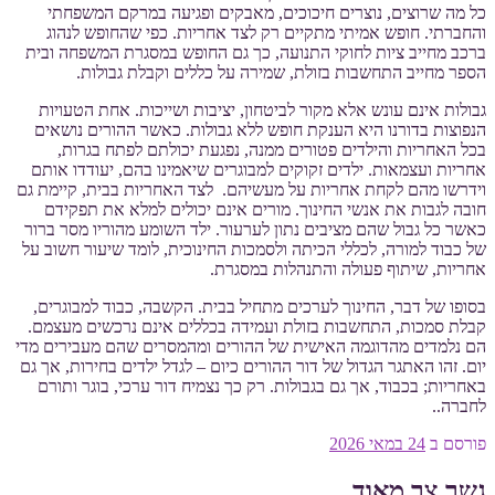
כל מה שרוצים, נוצרים חיכוכים, מאבקים ופגיעה במרקם המשפחתי
והחברתי. חופש אמיתי מתקיים רק לצד אחריות. כפי שהחופש לנהוג
ברכב מחייב ציות לחוקי התנועה, כך גם החופש במסגרת המשפחה ובית
הספר מחייב התחשבות בזולת, שמירה על כללים וקבלת גבולות.
גבולות אינם עונש אלא מקור לביטחון, יציבות ושייכות. אחת הטעויות
הנפוצות בדורנו היא הענקת חופש ללא גבולות. כאשר ההורים נושאים
בכל האחריות והילדים פטורים ממנה, נפגעת יכולתם לפתח בגרות,
אחריות ועצמאות. ילדים זקוקים למבוגרים שיאמינו בהם, יעודדו אותם
וידרשו מהם לקחת אחריות על מעשיהם. לצד האחריות בבית, קיימת גם
חובה לגבות את אנשי החינוך. מורים אינם יכולים למלא את תפקידם
כאשר כל גבול שהם מציבים נתון לערעור. ילד השומע מהוריו מסר ברור
של כבוד למורה, לכללי הכיתה ולסמכות החינוכית, לומד שיעור חשוב על
אחריות, שיתוף פעולה והתנהלות במסגרת.
בסופו של דבר, החינוך לערכים מתחיל בבית. הקשבה, כבוד למבוגרים,
קבלת סמכות, התחשבות בזולת ועמידה בכללים אינם נרכשים מעצמם.
הם נלמדים מהדוגמה האישית של ההורים ומהמסרים שהם מעבירים מדי
יום. זהו האתגר הגדול של דור ההורים כיום – לגדל ילדים בחירות, אך גם
באחריות; בכבוד, אך גם בגבולות. רק כך נצמיח דור ערכי, בוגר ותורם
לחברה..
פורסם ב
24 במאי 2026
גשר צר מאוד