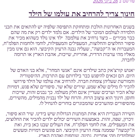
פורסם ב
28 ביוני 2026
חינוך צריך להרחיב את עולמו של הילד
בשנים האחרונות הולכת ומתחזקת התפיסה שלפיה יש להתאים את תכני
הלמידה לעולמם המוכר של הילדים. אם נלמד ילדים רק את מה שהם
כבר מכירים – כיצד נרחיב את עולמם? ילד אינו נולד כשהוא מכיר את
סיפור החלוצים והחלוצות, המעפילים והמעפילות, לוחמי ולוחמות הפלמ"ח,
המעברות או ה"קבוצה", שעליה נבנה הרעיון הקיבוצי. הוא גם אינו מבין
מאליו מהי ערבות הדדית, אחריות, שייכות, אהבת הארץ או תרומה
לחברה.
יאנוש קורצ'אק כתב שילדים אינם "אנשי המחר", אלא בני האדם של
היום. הם זכאים להיפגש כבר בילדותם עם התרבות, ההיסטוריה
והמורשת שעליהן צומחת חברה. להרחיב את עולמו של הילד פירושו
להכיר לו מילים שלא שמע, שירים שלא שר, סיפורים שלא פגש, דמויות
שלא הכיר וערכים שעדיין אינם חלק מעולמו. כך נבנים זהות, שייכות
וחוסן. חינוך הוא עיצוב הרוח. והרוח של ילד נבנית מהמילים, מהשירים,
מהסיפורים ומהערכים שהמבוגרים בוחרים להנחיל לו.
השירה העברית היא אחת המתנות הגדולות שיש בידינו. שיר הוא סיפור,
זיכרון, שפה, זהות. באמצעות השירים יכולים ילדים להכיר את החלוצים,
את המעפילים, את לוחמי הפלמ"ח, את העולים שבנו כאן בית, ואת
ה"קבוצה" שממנה צמח הרעיון הקיבוצי. הם פוגשים דמויות ומעשים
שמלמדים מהי אחריות, נתינה, שותפות ואהבת הארץ.