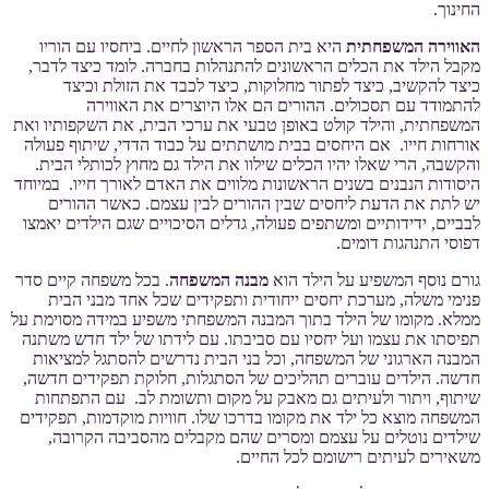
החינוך.
האווירה המשפחתית
היא בית הספר הראשון לחיים. ביחסיו עם הוריו
מקבל הילד את הכלים הראשונים להתנהלות בחברה. לומד כיצד לדבר,
כיצד להקשיב, כיצד לפתור מחלוקות, כיצד לכבד את הזולת וכיצד
להתמודד עם תסכולים. ההורים הם אלו היוצרים את האווירה
המשפחתית, והילד קולט באופן טבעי את ערכי הבית, את השקפותיו ואת
אורחות חייו. אם היחסים בבית מושתתים על כבוד הדדי, שיתוף פעולה
והקשבה, הרי שאלו יהיו הכלים שילוו את הילד גם מחוץ לכותלי הבית.
היסודות הנבנים בשנים הראשונות מלווים את האדם לאורך חייו. במיוחד
יש לתת את הדעת ליחסים שבין ההורים לבין עצמם. כאשר ההורים
לבביים, ידידותיים ומשתפים פעולה, גדלים הסיכויים שגם הילדים יאמצו
דפוסי התנהגות דומים.
גורם נוסף המשפיע על הילד הוא
מבנה המשפחה
. בכל משפחה קיים סדר
פנימי משלה, מערכת יחסים ייחודית ותפקידים שכל אחד מבני הבית
ממלא. מקומו של הילד בתוך המבנה המשפחתי משפיע במידה מסוימת על
תפיסתו את עצמו ועל יחסיו עם סביבתו. עם לידתו של ילד חדש משתנה
המבנה הארגוני של המשפחה, וכל בני הבית נדרשים להסתגל למציאות
חדשה. הילדים עוברים תהליכים של הסתגלות, חלוקת תפקידים חדשה,
שיתוף, ויתור ולעיתים גם מאבק על מקום ותשומת לב. עם התפתחות
המשפחה מוצא כל ילד את מקומו בדרכו שלו. חוויות מוקדמות, תפקידים
שילדים נוטלים על עצמם ומסרים שהם מקבלים מהסביבה הקרובה,
משאירים לעיתים רישומם לכל החיים.