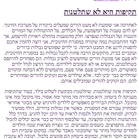
תקיפות היא לא שתלטנות
לאחרונה אני שומעת לא מעט הורים שמעלים ביקורת על מערכת החינוך.
יש להם טענות על המשמעת, על הכללים, על ההתנהלות של המורים
והגננות ועל הגבולות שנפרצו. חלק מהטענות בהחלט ראויות להישמע, אך
לצד ההתבוננות במה שקורה במסגרת החינוכית, אני רוצה להזמין אתכם
להפנות לרגע את המבט הביתה. כי ילדים שפוגשים גבולות ברורים
ועקביים בבית, מתקשים הרבה פחות לקבל גבולות גם במסגרת החינוכית.
לא פעם אני פוגשת הורים שחוששים להציב גבולות. הם מפחדים להיתפס
כשתלטנים, נוקשים או לא קשובים לילדיהם. מתוך הרצון לגדל ילדים
מאושרים, הם מוותרים פעם אחר פעם, מתגמשים ללא הבחנה ומקווים
שהילדים כבר יבינו לבד. אלא שילדים אינם זקוקים להורים שמוותרים
להם. הם זקוקים להורים שמובילים אותם.
תקיפות אינה שתלטנות. שתלטנות מבקשת לשלוט בילד, בעוד שתקיפות
מעניקה לו ביטחון. היא מבהירה מה מותר ומה אסור, מה מקובל ומה אינו
מקובל. הגבולות הברורים מאפשרים לילדים להרגיש שיש מבוגר אחראי
שמחזיק עבורם את המסגרת. כאשר אין גבולות ברורים, הילד ממשיך
לבדוק, למתוח את החבל ולנסות לראות עד היכן יוכל להגיע. בדרך כלל
ההתנהגות הולכת ומקצינה, עד שלבסוף ההורים כבר אינם יכולים להכיל
אותה, מתפרצים, כועסים ומענישים. כך נוצרת מציאות שבה הילדים
לומדים שהכול מותר עד שהמבוגר מאבד שליטה. במקום עקביות הם
פוגשים חוסר ודאות, ובמקום ביטחון הם פוגשים בלבול. תגובה לא עקבית