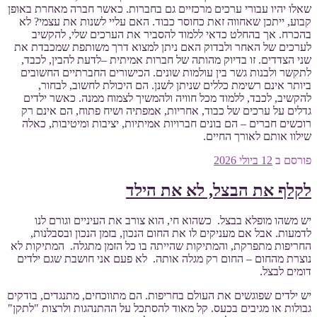
שאלו יהיו עבורי ערכים מרכזיים גם בחברות. כאשר חברה מאחרת באופן
קבוע, ייתכן שאחווה זאת כחוסר כבוד. האם עליי לשנות את עצמי? לא
בהכרח. אך בהחלט כדאי ללמוד להסביר את הערכים שלי, להקשיב
לערכים של האחר ולבדוק האם ניתן למצוא דרך משותפת שמכבדת את
שני הצדדים. זו בדיוק מהותה של חברות אמיתית –לדעת להבין, לכבד,
לתקשר ולבנות גשר בין עולמות שונים. הכישורים החברתיים החשובים
ביותר אינם רשימת כללים שניתן לשנן. הם היכולת לחשוב, לבחור,
להקשיב, לכבד, ללמוד מכל חוויה ולהמשיך לצמוח ממנה. כאשר ילדים
גדלים על ערכים של כבוד, אחריות, אמפתיה ושיח פתוח, הם אינם רק
רוכשים חברים – הם בונים חברויות אמיתיות, יציבות ומיטיבות, כאלה
שילוו אותם לאורך החיים.
פורסם ב
12 ביולי 2026
לקלף את הבצל, לא את הילד
יש משהו מופלא בבצל. כשהוא חי, הוא צורב את העיניים וגורם לנו
לדמעות. אבל אם מעניקים לו את החום הנכון, בזמן הנכון ובסבלנות,
החריפות מתפרקת, והמתיקות שהייתה בו כל הזמן מתגלה. המתיקות לא
נוצרת מהחום – החום רק מגלה אותה. לא פעם אני חושבת שגם ילדים
דומים לבצל.
יש ילדים שפוגשים את העולם בחריפות. הם מתווכחים, מתנגדים, בודקים
גבולות או מגיבים בכעס. קל מאוד להסתכל על ההתנהגות ולרצות "לתקן"