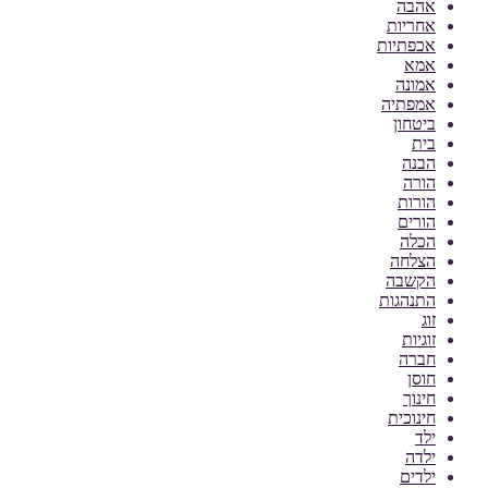
אהבה
אחריות
אכפתיות
אמא
אמונה
אמפתיה
ביטחון
בית
הבנה
הורה
הורות
הורים
הכלה
הצלחה
הקשבה
התנהגות
זוג
זוגיות
חברה
חוסן
חינוך
חינוכית
ילד
ילדה
ילדים