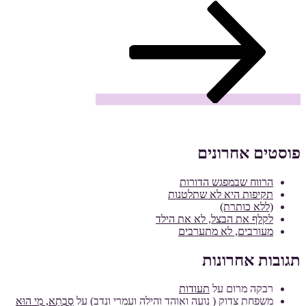
פוסטים אחרונים
הרווח שבמפגש הדורות
תקיפות היא לא שתלטנות
(ללא כותרת)
לקלף את הבצל, לא את הילד
מעורבים, לא מתערבים
תגובות אחרונות
רבקה מרום
על
תעודות
משפחת צדוק ( נועה ואוהד והילה ועמרי ונדב)
על
סָבְתָא, מִי הוּא