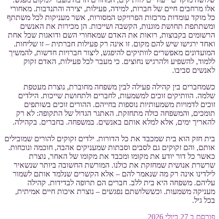
אלו מרחבים חיים של חברות, למידה, פעילות, יצירה והתנדבות. מאחורי
כל מוקד עומדות מרכזות הפרויקט המסורות, אשר מעניקות לכל משתתף
ומשתתפת תחושת מוגנות, הקשבה ושייכות. הן מכירות את האנשים
הרשומים בקבוצות, רואות את האדם שמאחורי השם ודואגות שכל אחת
ואחד ירגישו שיש להם מקום. זו אינה רק פעילות חברתית – זו שליחות.
המועדונים מאפשרים לוותיקים להיפגש, ליצור חברויות חדשות, להמשיך
ללמוד, להשפיע ולהרגיש נחוצים. כי מעבר לכל פעילות, האדם זקוק
לאנשים סביבו.
כשמחברים בין קהילה פעילה לבין משפחה מחוברת, נוצרת מעטפת
שלמה. הוותיקים זוכים למשמעות, לחברים ולתחושת שייכות. הילדים
זוכים לדמויות משמעותיות נוספות בחייהם. ההורים זוכים בשותפים
תומכים, והמשפחה כולה מתחזקת. האתגר הגדול של התקופה: לא רק
להאריך ימים, אלא למלא אותם באנשים. במשפחה. בחברים. בקהילה.
בית חזק הוא בית שמכבד את כל הדורות. ילדים זקוקים להורים שמובילים
אותם, והם זקוקים גם לסבים וסבתות שמעניקים אהבה, חוכמה ונוכחות.
כאשר כל דור יודע את מקומו ומכבד את מקומו של האחר, נוצרת
שרשרת אנושית שמחזקת את כולנו. המורשת החשובה ביותר שנשאיר
לילדינו אינה רק מה שנאמר להם – אלא הקשרים שנלמד אותם לשמור
עליהם. משפחה היא בית ללב. חברים הם תרופה לבדידות. קהילה
מעניקה משמעות. וכששלושתם נפגשים – נוצרת איכות חיים אמיתית,
בכל גיל.
פורסם ב
27 ביולי 2026