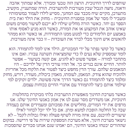
שותפים לדרך החינוכית. הרצון הזה טבעי ומבורך. אלא שמתוך אהבה
ודאגה, נחצה הגבול שבין מעורבות להתערבות. הורה שמתעניין, מקשיב,
מתעדכן, מקיים שיח מכבד עם המחנך, מסייע לילדו לעמוד במשימותיו
ומעביר לו מסר של אמון במסגרת החינוכית – מחזק את הילד ואת בית
הספר גם יחד. כאשר הורה מחליט שילדו לא ייכנס לשיעור מסוים משום
שאינו אוהב את המקצוע או את המורה, כאשר הוא מגיע לאסוף אותו
באמצע יום הלימודים כדי למנוע ממנו התמודדות, או כאשר הוא ממהר
להאשים איש חינוך מבלי לברר את העובדות – זו כבר אינה מעורבות.
כאשר כל קושי נפתר על ידי המבוגרים, הילד אינו לומד להתמודד. הוא
לומד שמספיק שלא נעים לו כדי שהמציאות תשתנה עבורו. ואם אינו
מתחבר למורה – אפשר פשוט לא להגיע. אם קשה בשיעור – אפשר
לוותר. החיים אינם בנויים כך. אל תהיו עורכי הדין של ילדיכם – היו
המאמנים שלהם. עורך הדין מחפש כיצד לפטור את הלקוח מכל אחריות
ולהוכיח שהוא צודק. המאמן, לעומתו, מאמין ביכולת, מעודד, דורש, מחזק
ומלמד כיצד להתמודד גם כאשר הדרך אינה פשוטה. ילדים זקוקים למי
שילמד אותם כיצד להתמודד עם אתגרי החיים בכוחות עצמם.
כאשר מערכת החינוך מאפשרת התערבות בלתי מבוקרת בהחלטות
חינוכיות, אנו משדרים מסר שגם לנו אין אמון באנשי החינוך שלנו. אנו
מרפים את ידי המורים, מחלישים את סמכותם ומעמידים אותם בעמדה
שבה כל החלטה הופכת למשא ומתן. אם כל ילד יוכל לבחור לאילו
שיעורים להיכנס, עם איזה מורה לשתף פעולה ואילו גבולות לקבל – לא
נישאר מערכת חינוך, אלא מערכת המספקת שירות על פי דרישה. במקום
שההורים יבטחו באנשי החינוך, הם יאמינו שגם אנחנו סבורים שהסמכות