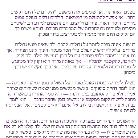
בשנים האחרונות אנו שומעים את המשפט: “הילדים של היום רגישים
יותר.” אי אפשר להתעלם מן המציאות. הילדים גדלים בעולם עמוס
גירויים, חוסר ודאות, פחדים ולחצים. הם נחשפים למידע רב, לשינויים
מהירים ולעיתים גם לחרדות של המבוגרים סביבם. דווקא משום כך —
הם זקוקים היום יותר מתמיד למבוגר יציב, ברור ומכוון.
רגישות איננה סיבה לוותר על גבולות. להפך. ילד שאינו פוגש גבולות
ברורים, עלול להרגיש שהעולם כולו חסר מעקה. חינוך איננו הפחדה, אך
גם איננו “זרימה” בלתי פוסקת עם כל רצון רגעי של הילד. ילד זקוק
לאהבה, להקשבה ולהכלה — אך באותה מידה הוא זקוק ליד מכוונת,
לסמכות רגועה ולעמידה עקבית על כללים. אין בכך נוקשות; יש בכך
ביטחון.
כשילד לומד שקופסת האוכל מונחת על השולחן בזמן המיועד לאכילה —
הוא לומד דחיית סיפוקים. כאשר מבקשים ממנו לצאת לשירותים לצורך
אמיתי ולא כדי להסתובב במסדרונות — הוא לומד אחריות. כאשר הוא
מחכה לרשות לקום ממקומו או מקשיב בזמן שחבר מדבר — הוא לומד
כבוד, איפוק והתחשבות בזולת. אלו אינם “חוקים קטנים”. אלו אבני יסוד
לבניית אישיות.
הראשונים והעיקריים במערכה החינוכית הם ההורים. הבית הוא המקום
שבו הילד בונה את תחושת הביטחון הראשונית שלו. ילד קולט לא רק את
מה שאומרים לו — אלא בעיקר את מה שהוריו מרגישים. כאשר אוזניו
שומעות פחד, חרדה, היסוס וחוסר אמון במסגרת או במבוגרים שמחנכים