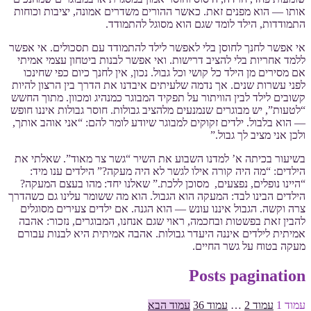
אותו — הוא מפנים זאת. כאשר ההורים משדרים אמונה, יציבות וכוחות
התמודדות, הילד לומד שגם הוא מסוגל להתמודד.
אי אפשר לחנך לחוסן בלי לאפשר לילד להתמודד עם תסכולים. אי אפשר
ללמד אחריות בלי להציב דרישות. ואי אפשר לבנות ביטחון עצמי אמיתי
אם מסירים מן הילד כל קושי וכל גבול. נכון, אין לחנך כיום כפי שחינכו
לפני עשרות שנים. אך נדמה שלעיתים איבדנו את הדרך בין הרצון להיות
קשובים לילד לבין הוויתור על תפקיד המבוגר כמנהיג ומכוון. מתוך החשש
“לטעות”, יש מבוגרים שנמנעים מלהציב גבולות. חוסר גבולות איננו חופש
— הוא בלבול. ילדים זקוקים למבוגר שיודע לומר להם: “אני אוהב אותך,
ולכן אני מציב לך גבול.”
בשיעור בכיתה א’ למדנו השבוע את השיר “גשר צר מאוד”. שאלתי את
הילדים: “מה היה קורה אילו לגשר לא היה מעקה?” הילדים ענו מיד:
“היינו נופלים, נפצעים, מסוכן ללכת.” שאלנו יחד: מהו בעצם המעקה?
הילדים הבינו לבד: המעקה הוא הגבול. הוא מה ששומר עלינו גם כשהדרך
צרה וקשה. הגבול איננו עונש — הוא הגנה. אם ילדים צעירים מסוגלים
להבין זאת בפשטות ובחכמה, ראוי שגם אנחנו, המבוגרים, נזכור: אהבה
אמיתית לילדים איננה היעדר גבולות. אהבה אמיתית היא לבנות עבורם
מעקה בטוח על גשר החיים.
Posts pagination
עמוד
1
עמוד
2
…
עמוד
36
עמוד הבא