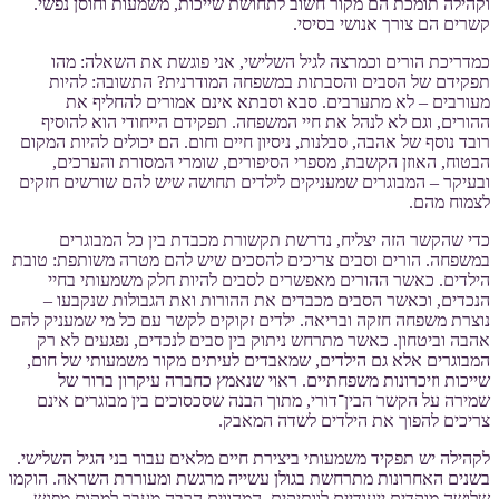
וקהילה תומכת הם מקור חשוב לתחושת שייכות, משמעות וחוסן נפשי.
קשרים הם צורך אנושי בסיסי.
כמדריכת הורים וכמרצה לגיל השלישי, אני פוגשת את השאלה: מהו
תפקידם של הסבים והסבתות במשפחה המודרנית? התשובה: להיות
מעורבים – לא מתערבים. סבא וסבתא אינם אמורים להחליף את
ההורים, וגם לא לנהל את חיי המשפחה. תפקידם הייחודי הוא להוסיף
רובד נוסף של אהבה, סבלנות, ניסיון חיים וחום. הם יכולים להיות המקום
הבטוח, האוזן הקשבת, מספרי הסיפורים, שומרי המסורת והערכים,
ובעיקר – המבוגרים שמעניקים לילדים תחושה שיש להם שורשים חזקים
לצמוח מהם.
כדי שהקשר הזה יצליח, נדרשת תקשורת מכבדת בין כל המבוגרים
במשפחה. הורים וסבים צריכים להסכים שיש להם מטרה משותפת: טובת
הילדים. כאשר ההורים מאפשרים לסבים להיות חלק משמעותי בחיי
הנכדים, וכאשר הסבים מכבדים את ההורות ואת הגבולות שנקבעו –
נוצרת משפחה חזקה ובריאה. ילדים זקוקים לקשר עם כל מי שמעניק להם
אהבה וביטחון. כאשר מתרחש ניתוק בין סבים לנכדים, נפגעים לא רק
המבוגרים אלא גם הילדים, שמאבדים לעיתים מקור משמעותי של חום,
שייכות וזיכרונות משפחתיים. ראוי שנאמץ כחברה עיקרון ברור של
שמירה על הקשר הבין־דורי, מתוך הבנה שסכסוכים בין מבוגרים אינם
צריכים להפוך את הילדים לשדה המאבק.
לקהילה יש תפקיד משמעותי ביצירת חיים מלאים עבור בני הגיל השלישי.
בשנים האחרונות מתרחשת בגולן עשייה מרגשת ומעוררת השראה. הוקמו
שלושה מוקדים ייעודיים לוותיקים, המהווים הרבה מעבר למקום מפגש.