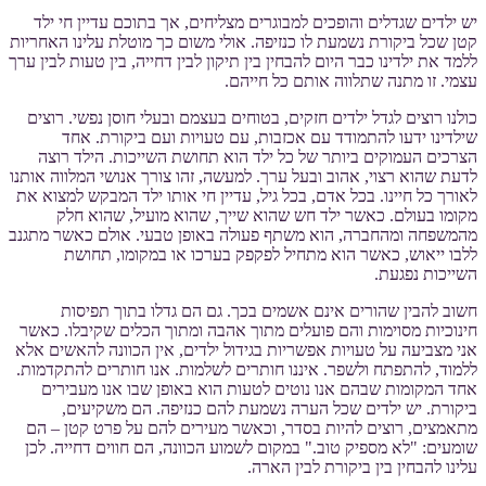
יש ילדים שגדלים והופכים למבוגרים מצליחים, אך בתוכם עדיין חי ילד
קטן שכל ביקורת נשמעת לו כנזיפה. אולי משום כך מוטלת עלינו האחריות
ללמד את ילדינו כבר היום להבחין בין תיקון לבין דחייה, בין טעות לבין ערך
עצמי. זו מתנה שתלווה אותם כל חייהם.
כולנו רוצים לגדל ילדים חזקים, בטוחים בעצמם ובעלי חוסן נפשי. רוצים
שילדינו ידעו להתמודד עם אכזבות, עם טעויות ועם ביקורת. אחד
הצרכים העמוקים ביותר של כל ילד הוא תחושת השייכות. הילד רוצה
לדעת שהוא רצוי, אהוב ובעל ערך. למעשה, זהו צורך אנושי המלווה אותנו
לאורך כל חיינו. בכל אדם, בכל גיל, עדיין חי אותו ילד המבקש למצוא את
מקומו בעולם. כאשר ילד חש שהוא שייך, שהוא מועיל, שהוא חלק
מהמשפחה ומהחברה, הוא משתף פעולה באופן טבעי. אולם כאשר מתגנב
ללבו ייאוש, כאשר הוא מתחיל לפקפק בערכו או במקומו, תחושת
השייכות נפגעת.
חשוב להבין שהורים אינם אשמים בכך. גם הם גדלו בתוך תפיסות
חינוכיות מסוימות והם פועלים מתוך אהבה ומתוך הכלים שקיבלו. כאשר
אני מצביעה על טעויות אפשריות בגידול ילדים, אין הכוונה להאשים אלא
ללמוד, להתפתח ולשפר. איננו חותרים לשלמות. אנו חותרים להתקדמות.
אחד המקומות שבהם אנו נוטים לטעות הוא באופן שבו אנו מעבירים
ביקורת. יש ילדים שכל הערה נשמעת להם כנזיפה. הם משקיעים,
מתאמצים, רוצים להיות בסדר, וכאשר מעירים להם על פרט קטן – הם
שומעים: "לא מספיק טוב." במקום לשמוע הכוונה, הם חווים דחייה. לכן
עלינו להבחין בין ביקורת לבין הארה.