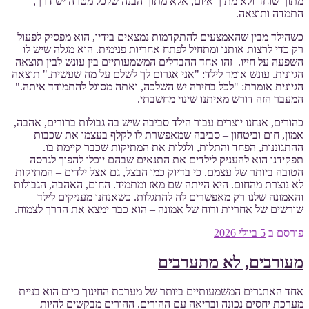
מתוך שוחד ולא מתוך איום, אלא מתוך הבנה שלכל מטרה יש דרך,
התמדה ותוצאה.
כשהילד מבין שהאמצעים להתקדמות נמצאים בידיו, הוא מפסיק לפעול
רק כדי לרצות אותנו ומתחיל לפתח אחריות פנימית. הוא מגלה שיש לו
השפעה על חייו. זהו אחד ההבדלים המשמעותיים בין עונש לבין תוצאה
הגיונית. עונש אומר לילד: "אני אגרום לך לשלם על מה שעשית." תוצאה
הגיונית אומרת: "לכל בחירה יש השלכה, ואתה מסוגל להתמודד איתה."
המעבר הזה דורש מאיתנו שינוי מחשבתי.
כהורים, אנחנו יוצרים עבור הילד סביבה שיש בה גבולות ברורים, אהבה,
אמון, חום וביטחון – סביבה שמאפשרת לו לקלף בעצמו את שכבות
ההתגוננות, הפחד והתלות, ולגלות את המתיקות שכבר קיימת בו.
תפקידנו הוא להעניק לילדים את התנאים שבהם יוכלו להפוך לגרסה
הטובה ביותר של עצמם. כי בדיוק כמו הבצל, גם אצל ילדים – המתיקות
לא נוצרת מהחום. היא הייתה שם מאז ומתמיד. החום, האהבה, הגבולות
והאמונה שלנו רק מאפשרים לה להתגלות. כשאנחנו מעניקים לילד
שורשים של אחריות ורוח של אמונה – הוא כבר ימצא את הדרך לצמוח.
פורסם ב
5 ביולי 2026
מעורבים, לא מתערבים
אחד האתגרים המשמעותיים ביותר של מערכת החינוך כיום הוא בניית
מערכת יחסים נכונה ובריאה עם ההורים. ההורים מבקשים להיות