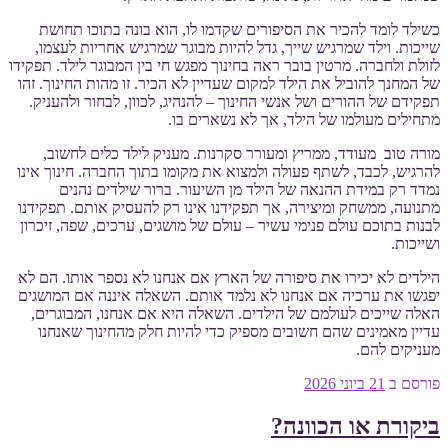
כשילד לומד להכיר את הסיפורים שקדמו לו, הוא בונה בתוכו תחושת
שייכות. וילד שמרגיש שייך, גדל להיות מבוגר שמרגיש אחריות לעצמו,
לזולת ולחברה. מרטין בובר ראה בחינוך מפגש חי בין המבוגר לילד. תפקידו
של המחנך להוביל את הילד למקום שעדיין לא הכיר. זו מהות החינוך. זהו
תפקידם של ההורים ושל אנשי החינוך – להנהיג, לכוון, לבחור ולהעניק.
מתחילים מעולמו של הילד, אך לא נשארים בו.
מורה טוב מעודד, ממריץ ומעורר סקרנות. מעניק לילד כלים לחשוב,
להרגיש, לכבד, לשתף פעולה ולמצוא את מקומו בתוך החברה. חינוך אינו
נמדד רק במידת ההנאה של הילד מן השיעור. ברור שילדים נהנים
מתנועה, ממשחק ומיצירה, אך תפקידנו אינו רק להעסיק אותם. תפקידנו
לבנות בתוכם עולם פנימי עשיר – עולם של מושגים, ערכים, שפה, זיכרון
ושייכות.
הילדים לא יכירו את סיפורה של הארץ אם אנחנו לא נספר אותו. הם לא
יפגשו את ערכיה אם אנחנו לא נלמד אותם. השאלה איננה אם המושגים
האלה שייכים לעולמם של הילדים. השאלה היא אם אנחנו, המבוגרים,
עדיין מאמינים שהם חשובים מספיק כדי להיות חלק מהחינוך שאנחנו
מעניקים להם.
פורסם ב
21 ביוני 2026
ביקורת או הכוונה?