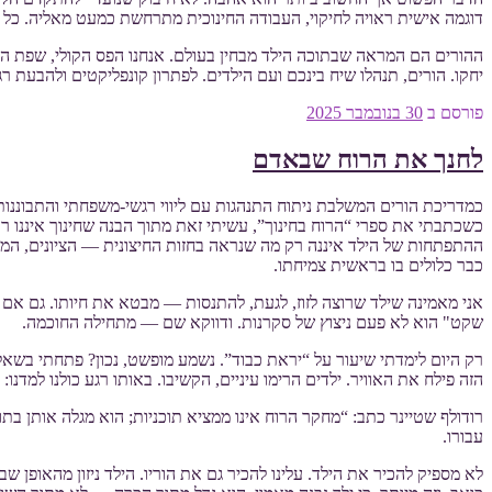
דוגמה אישית ראויה לחיקוי, העבודה החינוכית מתרחשת כמעט מאליה. כל 
ההורים הם המראה שבתוכה הילד מבחין בעולם. אנחנו הפס הקולי, שפת הגוף,
יחקו. הורים, תנהלו שיח בינכם ועם הילדים. לפתרון קונפליקטים ולהבעת 
פורסם ב
30 בנובמבר 2025
לחנך את הרוח שבאדם
כמדריכת הורים המשלבת ניתוח התנהגות עם ליווי רגשי-משפחתי והתבוננות
כשכתבתי את ספרי “הרוח בחינוך”, עשיתי זאת מתוך הבנה שחינוך איננו רק 
ההתפתחות של הילד איננה רק מה שנראה בחזות החיצונית — הציונים, המש
כבר כלולים בו בראשית צמיחתו.
אני מאמינה שילד שרוצה לזוז, לגעת, להתנסות — מבטא את חיותו. גם אם
שקט" הוא לא פעם ניצוץ של סקרנות. ודווקא שם — מתחילה החוכמה.
רק היום לימדתי שיעור על “יראת כבוד”. נשמע מופשט, נכון? פתחתי בשא
הזה פילח את האוויר. ילדים הרימו עיניים, הקשיבו. באותו רגע כולנו למד
רודולף שטיינר כתב: “מחקר הרוח אינו ממציא תוכניות; הוא מגלה אותן ב
עבורו.
לא מספיק להכיר את הילד. עלינו להכיר גם את הוריו. הילד ניזון מהאופן