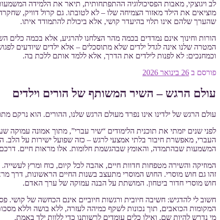
לב ויגוצקי, מאבות הפסיכולוגיה ההתפתחותית, תיאר את הלמידה המשמעו
מוציאים את הילד מאזור הצמיחה שלו – לא לטובתו. גם קרול דוויק, שחק
שהערך שלהם אינו תלוי בהיעדר קושי, אלא ביכולת להתמודד איתו.
הורות וחינוך אינם נמדדים בכמה מהר הצלחנו להרגיע, אלא בכמה כלים השאר
המטרה שלנו אינה לגדל ילדים שלא מתוסכלים – אלא ילדים שיודעים לפגוש 
וכמחנכים: לא לפנות לילדים את הדרך, אלא ללמד אותם ללכת בה.
פורסם ב
26 בינואר 2026
עולם הרגש – השיר המשותף של הורים וילדים
עולם הרגש של ילדינו אינו נפרד מעולם הרגש שלנו, ההורים. הוא נרקם מ
לפני שנים יזמתי את תוכנית הלימודים “שיר עברי”, מתוך אמונה עמוקה שע
העברי, מאפשרת חיבור בלתי אמצעי לרגש – כזה שפועל ישירות על הלב. ה
המשמעות שבהתמדה, והאומץ שבהגשמת חלומות. אלו מראות חיים. דרכם נו
המוזיקה והשירה מטפחות חדוות חיים, אהבה לכל קיום, כוח ומרץ לעשייה.
זהו גם חוש מוסרי. החוש המוסרי מתעצב בשנות החיים הראשונות, דרך מראו
חוש מוסרי חדור ביטחון. המושתת על הבנה עמוקה של ערך האדם.
חשוב לי להדגיש: חשיבה חיובית ורגשות חיוביים אינם הכחשה של קושי. פסיכ
המקומות הכואבים, תוך נכונות לשקף כמיהה לעזרה, ללא בושה וללא מסכות.
מי נדרש להיות שם, ואילו כלים עומדים לרשותנו כדי ללוות ילד באמת.