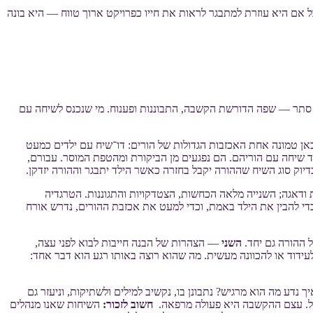
אם היא עוזרת למתבגר לראות את חייו כפרויקט ארוך טווח — היא בונה
ת סתר — שפה הדורשת הקשבה, התבוננות ופענוח. מי שנכנס לשיחה עם
כאן טמונה אחת האכזבות הגדולות של הורים: דו־שיח עם ילדים כמעט
נגד שיחה עם הוריהם. הם נפגעים מן הביקורת ומהטפת המוסר. עבורם,
יוק סוג השיח שההורה יקבל בחזרה כאשר הילד יתבגר וההורה יזדקן.
 ודאגה; השנייה מלאה הכחשות, הצטדקויות והתגוננות. הטרגדיה
די להבין את הילד באמת, וכדי למעט את אכזבת ההורים, נדרש אורח
 ההורה גם יחד.
השני
— הצהרות של הבנה חייבות לבוא לפני עצה,
עידוד או להכוונה מעשית. מה שהוא רוצה באותו רגע הוא דבר אחד:
נדע מה הוא מרגיש? נתבונן בו, נקשיב למילים ולשתיקות, וניעזר גם
טל. עצם ההקשבה היא פעולה מרפאה.
חשוב לזכור:
השיחות שאנו מנהלים