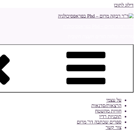
דילוג לתוכן
ד"ר רבקה מרום – Phd בפראפסיכולגיה
מדריכה ומלווה הורים ויועצת חינוכית
על עצמי
הרצאות/סדנאות
חוויות מהשטח
תוכניות רדיו
ספרים שכתבה דר' מרום
צור קשר