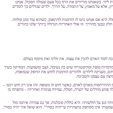
יווי. כשאנחנו מורידים את הרף בכל פעם שעולה תסכול, אנחנו
ן, אלא על מאמץ, על התמדה, על הדרך. ילדים שגדלים כך לומדים
ה היא אם אנחנו נתנו לו הזדמנות להתאמן, כשהוא עוד מוגן ומלווה.
לק טבעי מהדרך. וזו אולי האחריות הגדולה ביותר שלנו כהורים
ה לומד האדם להבין את עצמו, את זולתו ואת מקומו בעולם.
 מדמויות מופת ומהיסטוריה שיש בה נשימה, קצב ומשמעות. המוזיקה בשיר
יהם, מעניקה לילדים ולהורים הזדמנות לחוש את הדופק שבמאמץ,
יצה עם עצמנו והסביבה.
 ההתייחסות מאדם לאדם, כאשר חוש זה מטופח. זהו אינו רק חוש רגשי –
ד פוגש מודלים של יושרה, חמלה, עמידה פנימית ואחריות – מתפתח בו
יו וגם על חולשותיו. היא כוללת סובלנות, אך גם עמידה איתנה מול
 משמעותי אינו מסתפק בהצהרות ש“יהיה בסדר”. הוא שואל איך יהיה בסדר,