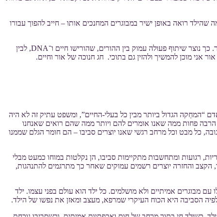
 שהילד רואה באופן ישיר במבוגרים המחנכים אותו – חייב להפוך עבורו
החנוכייה עצמה מלמדת אותנו זאת: השמש הוא המורה. הוא זה שמדליק את האש. אך הלהבה תלויה גם בחומר הנר – באיכותו, במוכנותו לקבל את האור. כך נוצר שיתוף פעולה עמוק בין ההורים, שהורישו חיים ו־DNA, לבין
ר אני מוכן להמשיך ולהזין גם בתוכי. חג חנוכה של אור וחיים.
דם “המחַקה הגדול ביותר מבין כל בעלי-החיים”, ומשפט עתיק זה לא היה
ים הרבה פחות ממה שאנו אומרים להם ויותר ממה שהם רואים שאנחנו
ובה, כל מבט וכל מרחב רגשי שאנו יוצרים סביבו – הם חומר הגלם שממנו
ריות, רגועות ומתחשבות מתקיימות סביבו, הן נקלטות במוחו כמעט מבלי
שיר, הקצב והחזרה יוצרים רשמים עמוקים שאחר כך מתרגמים להתנהגות,
 עם מבוגרים אמיתיים ולא מושלמים. כל ילד הוא עולם בפני עצמו. ילד
שלפיה הסביבה היא הכוח העיקרי שמרפא, מעצב ומאזן את נפשו של הילד.
 כשילד חי בתוך מרחב של חום ואכפתיות אמיתית, וכשסביבו נוכחת