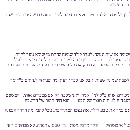
רך העשייה.
לחנך ילדים היא להתחיל דווקא בעצמנו: להיות האנשים שהיינו רוצים שהם
ה אנושית ונעלה: לעזור לילד לצמוח להיות מי שהוא נועד להיות.
 הוא נולד במפגש — בין מורה לילד, בין הורה לבנו, בין אדם לעולם.
כמו צמח, שאנו רואים רק את עליו הצעירים, בעוד שהפרחים והפירות
 לשבת שמונה שעות. אבל אני כבר יודעת: מה שנראה לעיתים כ"חוסר
מכירים אותו כ"קולני", אמר: “אני מכבד רק אם מכבדים אותי.” המשפט
 הרגע הזה לא היה תוצר של תכנון — הוא היה תוצר של הקשבה.
אם נכיר את טבע הילד, את נפשו המתרחבת, נוכל להבין מה הדרך הנכונה
 מבטל או משתיק — הילד מקבל מסר: “אין טעם שתפרח. לא מבחינים.” זה