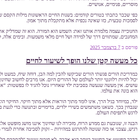
מוסריים, פנימיים, אנושיים.
כפי שכבר כתבתי בטורים קודמים: בשנות החיים הראשונות מילות הקסם של ה
לסמכות טבעית, כזו שאינה נכפית אלא מתקבלת מתוך אמון.
המחנכים, שמתווים דרך של למידה ושל חיים מלאי משמעות. ובימים אלה, לאור
פורסם ב
7 בדצמבר 2025
כל מעשה קטן שלנו הופך לשיעור לחיים
כמדריכת הורים פגשתי הורים שביקשו להבין למה הבן, דוחה שיח, כמעט ולא
יכול להיות רלוונטי יותר לעולמם של ההורים היום. אנו מרבים לחשוב שחי
עושים. אין מעשה שנעשה בסביבת ילד שאחריו נוכל להגיד לו בפשטות: “אתה
הוא בונה את עולמו.
ילד, במיוחד בגיל הרך, אינו לומד מתוך הוראות אלא מתוך חיקוי. החיקוי 
שנבחין בכך. כשאנו משתמשים בשירי ילדים, בדימויים ובתנועה כדי לגעת בח
לרגש ולתפיסת העולם.
הבנה זו, שנובעת גם ממדע הרוח, מזכירה לנו שחינוך איננו מושג מופשט אל
רגיש, עצבני או כזה שנוטה להתרגש במהירות – זקוק לסביבה אחרת לגמרי מ
הדבר הפשוט אך החשוב ביותר הוא אהבה. לא חיבוק שנועד “להתקדם הלא