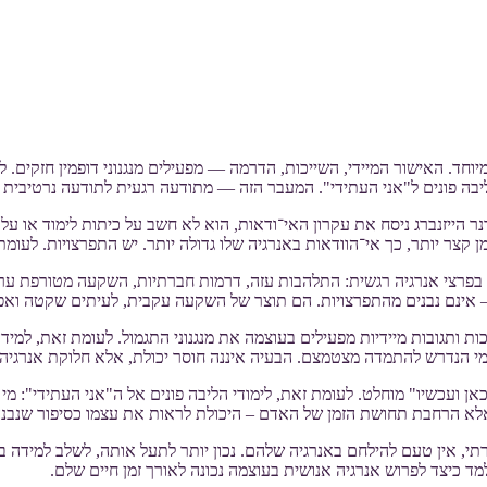
וחד. האישור המיידי, השייכות, הדרמה — מפעילים מנגנוני דופמין חזקים. 
 ליבה פונים ל"אני העתידי". המעבר הזה — מתודעה רגעית לתודעה נרטיבי
ר הייזנברג ניסח את עקרון האי־ודאות, הוא לא חשב על כיתות לימוד או על 
צר יותר, כך אי־הוודאות באנרגיה שלו גדולה יותר. יש התפרצויות. לעומת ז
ין בפרצי אנרגיה רגשית: התלהבות עזה, דרמות חברתיות, השקעה מטורפת ערב 
 אינם נבנים מהתפרצויות. הם תוצר של השקעה עקבית, לעיתים שקטה ואפיל
יכות ותגובות מיידיות מפעילים בעוצמה את מנגנוני התגמול. לעומת זאת, למ
י הנדרש להתמדה מצטמצם. הבעיה איננה חוסר יכולת, אלא חלוקת אנרגיה.
אן ועכשיו" מוחלט. לעומת זאת, לימודי הליבה פונים אל ה"אני העתידי": מי
אלא הרחבת תחושת הזמן של האדם – היכולת לראות את עצמו כסיפור שנבנה
 אין טעם להילחם באנרגיה שלהם. נכון יותר לתעל אותה, לשלב למידה בשית
למד כיצד לפרוש אנרגיה אנושית בעוצמה נכונה לאורך זמן חיים שלם.