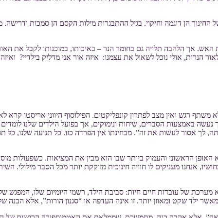
חינוך הן דוגמה וחיקוי. בגיל ההתבגרות מילות הקסם הן סמכות ודרישה. מה
 הנרות, אולי נוכל לשאול את עצמנו: איזה אור אני מדליק בילדיי? ואיזה או
 משתף רגש ואין מצב לפתרון קונפליקטים. הפילוסוף היווני אריסטו קרא לא
נוך נעשה באמצעות הסברים, שיחות ונימוקים, אך בפועל הילדים שלנו לומד
, לך אסור לעשות את זה”. מבחינתו אין הפרדה כזו. כל תנועה שלנו, כל תג
הוא האופן הראשוני והעמוק ביותר שבו הוא מבין את המציאות. כשפעולות מוס
ושיו, אנחנו מעניקים לו חוויה חינוכית מזוקקת יותר מכל הסבר מילולי. ה
א מערכת של עובדות חיים חיות: סביבת הילד, רשמי היומיום שלו, המפגש שלו
אשר ילד שקט ומאוזן יותר. זו אינה העדפה או “סגנון הורות”, אלא הבנה 
ה”, אלא אהבה כנה, מתמשכת, שממלאת את האטמוספירה הרגשית של הילד.