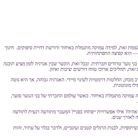
לעומת זאת, למידה עמוקה מתגמלת באיחור ודורשת דחיית סיפוקים. חינוך
ת — הוא קפיצה התפתחותית.
בני נוער טרודים חברתית. ובכל זאת, הקשר שבין אנרגיה לזמן מציע תובנה
את, תהליכים ארוכי טווח דורשים יציבות ואיזון.
מבחן, החלטות דרמטיות לשינוי מיידי. האנרגיה גבוהה, אך היא נוטה
ו מונוטונית.
ידה עמוקה מתגמלת באיחור. כאשר עולמם החברתי של בני הנוער סוער,
 אהיה? אילו אפשרויות ייפתחו בפניי? המעבר מתודעה רגעית לתודעה
 לאורך שנים.
ופיות, לבנות הרגלים קטנים ועקביים, ולדבר בגלוי על עתיד, זהות