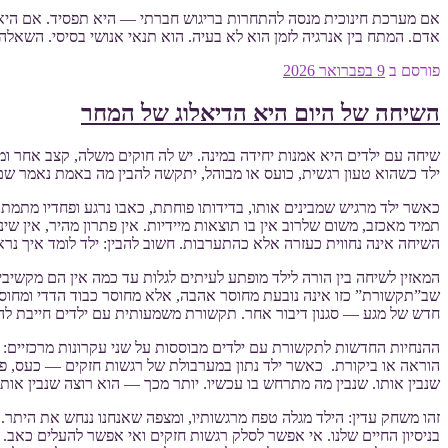
אם מערכת חינוכית מנסה להתחרות בריגוש חברתי — היא תפסיד. אם היא 
אדם. המתח בין אנרגיה לזמן הוא לא בעיה. הוא תנאי אנושי בסיסי. השאל
פורסם ב
9 בפברואר 2026
השיחה של היום היא הדיאלוג של המחר
שיחה עם ילדים היא אמנות יחידה במינה. יש לה חוקים משלה, קצב אחר ו
ילד כשהוא טעון רגשית, כועס או מבוהל, יתקשה להבין מה באמת נאמר שם
כאשר ילד מרגיש שמבינים אותו, בדידותו פוחתת, כאבו נרגע ופחדיו מתמת
תמיד מאכזב, משום שלרוב אין בו תוצאות מיידיות. אין פתרון מהיר, אין ש
השיחה אינה נחווית כעזרה אלא כהתערבות. חשוב להבין: ילד לומד איך נרא
המאזין לשיחה בין הורה לילד מופתע לעיתים לגלות עד כמה אין הם מקשיב
שב”תקשורת” כזו אינה נובעת מחוסר אהבה, אלא מחוסר כבוד הדדי ומחוסר
חדש של מגע — סגנון דיבור אחר. תקשורת משמעותית עם ילדים חייבת להיו
ההנחיות החדשות לתקשורת עם ילדים מבוססות על שני עקרונות מרכזיים:
הוראה או ביקורת. כאשר ילד נתון במערבולת של רגשות חזקים — כעס, פחד
שנבין אותו. שנבין מה מתרחש בו עכשיו. יותר מכך — הוא רוצה שנבין אותו
זהו משחק עדין: הילד מגלה טפח מרגשותיו, ומצפה שאנחנו ננחש את היתר. ת
בניסיון החיים שלנו. אי אפשר לסלק רגשות חזקים ואי אפשר להעלים כ