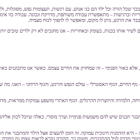
שכל הורה וכל ילד הם בני אנוש, עם רגשות, תעצומות נפש, מסוגלות, ולעית
יות וברגישות – מתאפשרת עבודה משותפת, מדויקת ונכונה. עבודה כזו אינה ר
בד את הרגש, נותן לו מקום, ומאפשר לו להפוך לכוח מצמיח.
 לשיר אותו בכנות, בעומק ובאחריות – אנו מחנכים לא רק ילדים טובים יות
ן, אלא באור הפנימי – זה שמחזיק את החיים עצמם. כאשר אנו מתבוננים באו
גוף החיים, הגוף האסטרלי – עולם הנפש והרגש, והגוף הרוחני – האגו. מה שמ
מיחה, הלמידה והיווצרות ההרגלים. הגוף האתרי מושפע עמוקות ממראות, מדו
בגר תכנים שיש להם משמעות פנימית וערך מוסרי, כאלה שיוכל לכוון אלי
– היא הזדמנות חינוכית עמוקה. זה הזמן להעצים אצל הילד והמתבגר את התי
חינוכי מדויק לגיל ההתבגרות. משום כך, ההורה נקרא לראות עצמו גם כמורה