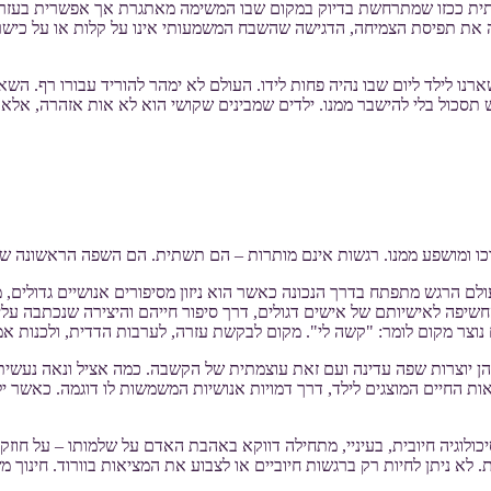
תית ככזו שמתרחשת בדיוק במקום שבו המשימה מאתגרת אך אפשרית בעזרת ל
רה את תפיסת הצמיחה, הדגישה שהשבח המשמעותי אינו על קלות או על כישרו
נו לילד ליום שבו נהיה פחות לידו. העולם לא ימהר להוריד עבורו רף. השאל
תסכול בלי להישבר ממנו. ילדים שמבינים שקושי הוא לא אות אזהרה, אלא ח
תוכו ומושפע ממנו. רגשות אינם מותרות – הם תשתית. הם השפה הראשונה שב
ולם הרגש מתפתח בדרך הנכונה כאשר הוא ניזון מסיפורים אנושיים גדולים,
חשיפה לאישיותם של אישים דגולים, דרך סיפור חייהם והיצירה שנכתבה על
צר מקום לומר: "קשה לי". מקום לבקשת עזרה, לערבות הדדית, ולכנות אמ
 הן יוצרות שפה עדינה ועם זאת עוצמתית של הקשבה. כמה אציל ונאה נעשית
ת החיים המוצגים לילד, דרך דמויות אנושיות המשמשות לו דוגמה. כאשר יל
ולוגיה חיובית, בעיניי, מתחילה דווקא באהבת האדם על שלמותו – על חוזקות
 לא ניתן לחיות רק ברגשות חיוביים או לצבוע את המציאות בוורוד. חינוך