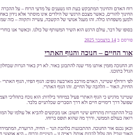
רוח האדם והחינוך המתבקש בעת הזו נשענים על מדעי הרוח – על ההכרה בכך 
החינוך להורים, כאשר מצבם הרגשי של הילדים אינו מוסתר אלא נידון באחר
ולמען משפחתו כולה. זהו מעגל אנושי של הקשבה, עשייה ותקווה – כזה שמכ
בסופו של דבר, עולם הרגש הוא השיר המשותף של כולנו. וכאשר אנו בוחרים
פורסם ב
14 בדצמבר 2025
אור החיים – חנוכה והגוף האתרי
חג החנוכה מזמין אותנו מדי שנה להתבונן באור. לא רק באור הנרות שבחלו
הגדל בתוכנו.
לפי רודולף שטיינר, האדם מורכב מארבעה גופים: הגוף הפיזי, הגוף האתרי – 
החיות, האור – הלהבה של החיים. זהו הגוף האתרי.
שטיינר מדגיש כי הגוף האתרי פעיל במיוחד בילדות: הוא נוכח בתהליכי הצ
שפועל דרך דימויים חיים ולא דרך הסברים שכלתניים בלבד.
בגיל ההתבגרות מתרחש שינוי חשוב: אנו מבקשים להביא אל עולמו של המת
רואה בעולם הממשי, ודרך מה שהוא תופס ברוחו.
וכאן נכנס אור החנוכה. ההתבוננות בלהבת הנר – החיה, הרועדת, המתמידה 
האור שבי? מה עלול לכבות אותו? ראייה זו – בעיניים וברוח – היא אמצעי 