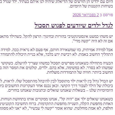
היום עם ילדינו הן הזרעים של הדיאלוג שיהיה לנו איתם בעתיד. ילד שגדל
בשיחות הקטנות של היומיום.
פורסם ב
2 בפברואר 2026
לגדל ילדים שיודעים לפגוש תסכול
יש משהו כמעט אינסטינקטיבי בהורות ובחינוך: הרצון להקל. כשהילד מתאמ
אם זה לא היה “קשה מדי”.
אבל למידה אמיתית, כזו שמשאירה חותם, אף פעם לא נראית ככה. למידה ע
התהליך החשוב באמת. לא רכישת ידע בלבד, אלא בניית היכולת להתמודד.
הבעיה מתחילה כשאנחנו מפרשים תסכול כמשהו שצריך להיעלם. כשקושי נת
שמשהו לא בסדר. לא במשימה, אלא בהם. ילדים, קולטים את המסר הזה במה
החשוב ביותר: חוויה של התמודדות מוצלחת.
יש הבדל גדול בין לראות ילד מתוסכל לבין להיבהל מהתסכול שלו. לראות, לה
ביכולת של הילד לעבור דרך הקושי. וכאן נכנס אחד העקרונות החשובים ביו
היומיומיות שלנו – בשאלות שאנחנו שואלים ובתגובות שאנחנו בוחרים.
כשאנחנו שואלים ילד אם “היה קל”, אנחנו ממקדים אותו בתחושת הנוחות. כ
האחת מחפשת הקלה, השנייה מחפשת התקדמות. ברוח החשיבה הקוגניטיבית-ה
חולפת, לא אמת מוחלטת. שהוא אומר “קשה לי עכשיו”, לא “אני לא מסוגל”