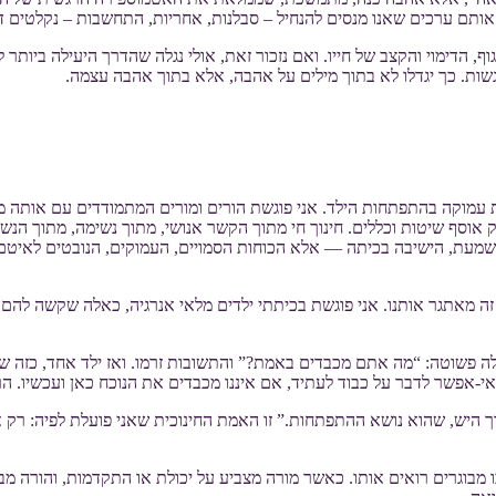
אותם ערכים שאנו מנסים להנחיל – סבלנות, אחריות, התחשבות – נקלטים ד
 הדימוי והקצב של חייו. ואם נזכור זאת, אולי נגלה שהדרך היעילה ביותר 
רגשות. כך יגדלו לא בתוך מילים על אהבה, אלא בתוך אהבה עצמה.
 עמוקה בהתפתחות הילד. אני פוגשת הורים ומורים המתמודדים עם אותה משימ
אוסף שיטות וכללים. חינוך חי מתוך הקשר אנושי, מתוך נשימה, מתוך הנשמה.
מעת, הישיבה בכיתה — אלא הכוחות הסמויים, העמוקים, הנובטים לאיטם. 
 זה מאתגר אותנו. אני פוגשת בכיתתי ילדים מלאי אנרגיה, כאלה שקשה להם
לה פשוטה: “מה אתם מכבדים באמת?” והתשובות זרמו. ואז ילד אחד, כזה ש
נו: אי-אפשר לדבר על כבוד לעתיד, אם איננו מכבדים את הנוכח כאן ועכשיו.
תוך היש, שהוא נושא ההתפתחות.” זו האמת החינוכית שאני פועלת לפיה: רק 
 שבו מבוגרים רואים אותו. כאשר מורה מצביע על יכולת או התקדמות, והורה