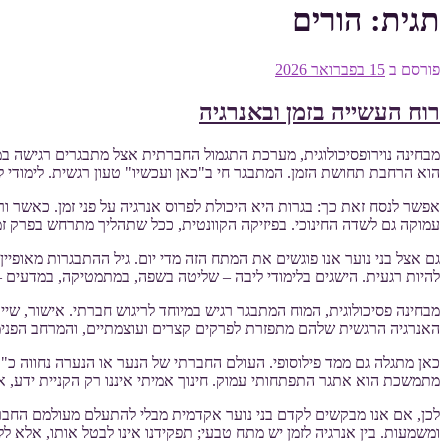
תגית:
הורים
פורסם ב
15 בפברואר 2026
רוח העשייה בזמן ובאנרגיה
מבחינה נוירופסיכולוגית, מערכת התגמול החברתית אצל מתבגרים רגישה במי
הוא הרחבת תחושת הזמן. המתבגר חי ב"כאן ועכשיו" טעון רגשית. לימודי
אפשר לנסח זאת כך: בגרות היא היכולת לפרוס אנרגיה על פני זמן. כאשר ורנ
עמוקה גם לשדה החינוכי. בפיזיקה הקוונטית, ככל שתהליך מתרחש בפרק זמן ק
גם אצל בני נוער אנו פוגשים את המתח הזה מדי יום. גיל ההתבגרות מאופי
להיות רגעית. הישגים בלימודי ליבה – שליטה בשפה, במתמטיקה, במדעים –
מבחינה פסיכולוגית, המוח המתבגר רגיש במיוחד לריגוש חברתי. אישור, שי
האנרגיה הרגשית שלהם מתפזרת לפרקים קצרים ועוצמתיים, והמרחב הפנימ
כאן מתגלה גם ממד פילוסופי. העולם החברתי של הנער או הנערה נחווה כ"כ
מתמשכת הוא אתגר התפתחותי עמוק. חינוך אמיתי איננו רק הקניית ידע, 
לכן, אם אנו מבקשים לקדם בני נוער אקדמית מבלי להתעלם מעולמם החברתי,
ומשמעות. בין אנרגיה לזמן יש מתח טבעי; תפקידנו אינו לבטל אותו, אלא ל