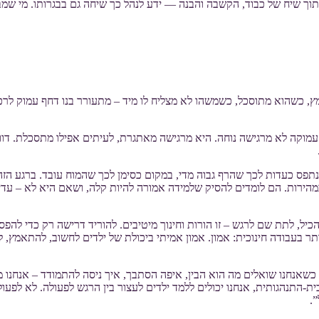
 בתוך שיח של כבוד, הקשבה והבנה — ידע לנהל כך שיחה גם בבגרותו. מי שמ
ץ, כשהוא מתוסכל, כשמשהו לא מצליח לו מיד – מתעורר בנו דחף עמוק לרכך
מוקה לא מרגישה נוחה. היא מרגישה מאתגרת, לעיתים אפילו מתסכלת. דווק
פס כעדות לכך שהרף גבוה מדי, במקום כסימן לכך שהמוח עובד. ברגע הזה,
ירות. הם לומדים להסיק שלמידה אמורה להיות קלה, ושאם היא לא – עדיף 
כיל, לתת שם לרגש – זו הורות וחינוך מיטיבים. להוריד דרישה רק כדי להפסי
תר בעבודה חינוכית: אמון. אמון אמיתי ביכולת של ילדים לחשוב, להתאמץ, 
שאנחנו שואלים מה הוא הבין, איפה הסתבך, איך ניסה להתמודד – אנחנו מז
תנהגותית, אנחנו יכולים ללמד ילדים לעצור בין הרגש לפעולה. לא לפעול
.