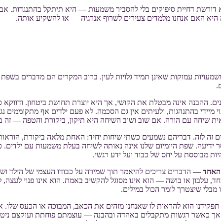
דורשת דחיית סיפוקים בלי להסביר משמעות — היא תיתקל בהתנגדות. אבל 
ה היא האם אנחנו מלמדים צעירים לשרוף אנרגיה — או להשקיע אותה.
משמעויות עמוקות שאינן תמיד גלויות לעין. ברוב המקרים הם מדברים בשפ
.
נים. ההבנה אינה מבטלת את הקושי, אך היא יוצרת תחושת ביטחון. ודווקא 
ינוי מיידי בהתנהגות, ולעיתים אין גם הסכמה. לא פעם ילדים אף מתקוממים 
ית שיחה עם הורה. אם שוב ושוב השיחה היא תיקון, ביקורת והטפה — זה בד
ים זה לזה. דבריהם נשמעים כשתי שיחות יחיד: האחת מלאה ביקורת, הוראות
 ידיעה. שפת היומיום שלנו אינה נאותה לשיחה בעלת משמעות עם ילדים. כ
ת מבוססת על יחס של כבוד ועל ידע רגשי.
האחד
— הדברים צריכים להיאמר תוך שמירה על כבודו העצמי של הילד ושל
, עלבון או בושה — הוא אינו מסוגל להקשיב באמת. הוא אינו פנוי לעצה, ל
 מבלי שיצטרך לומר הכול במילים.
פקידנו הוא להראות לו שאנחנו מזהים את הכאב, המבוכה או הכעס שלו. איך 
אב. אך כאשר רגשות מתקבלים באהדה ובהבנה — עוצמתם פוחתת ועוקצם ני