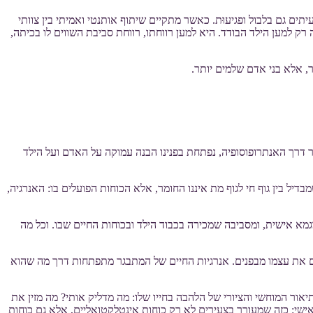
ים גם בלבול ופגיעוּת. כאשר מתקיים שיתוף אותנטי ואמיתי בין צוותי
ק למען הילד הבודד. היא למען רווחתו, רווחת סביבת השווים לו בכיתה,
ר, אלא בני אדם שלמים יותר.
ר דרך האנתרופוסופיה, נפתחת בפנינו הבנה עמוקה על האדם ועל הילד
בדיל בין גוף חי לגוף מת איננו החומר, אלא הכוחות הפועלים בו: האנרגיה,
גמא אישית, ומסביבה שמכירה בכבוד הילד ובכוחות החיים שבו. וכל מה
הם את עצמו מבפנים. אנרגיות החיים של המתבגר מתפתחות דרך מה שהוא
אור המוחשי והציורי של הלהבה בחייו שלו: מה מדליק אותי? מה מזין את
 אישי: כזה שמעורר בצעירים לא רק כוחות אינטלקטואליים, אלא גם כוחות