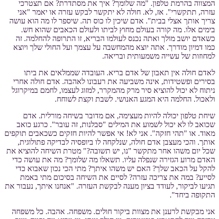
המצווה בהרמת טלפון. "מה שלומך? איך את מסתדרת? אם תצטרכי
עזרה, תתקשרי". אז, לא. חולה לא יתקשר לבקש עזרה או יאמר "אני
צריך אותך אצלי בבית". אדם שיכין לו כוס תה. שיספר לו מה הוא עושה
בימים אלו. מה קורה בעולם מחוץ לביתו ולעולם הכאבים שהוא חש.
כשאדם יושב מולך ואתה נכנס לעולמו הבריא, זו התרופה להחלמה. זה
כמו דמיון מודרך. אתה יוצא מהמחשבה על עצמך ועל החולי שלך ויוצא
למחוזות של עשייה משמעותית ובריאה.
לאדם חולה אין תאבון של אדם בריא. העובדה שממלאים את ביתו
בסירים ופשטידות, אינה משביעה את רעבונו לאהבה. אדם חולה אחרי
ניתוח לא יכול להוציא סיר מרק מהמקרר, למזוג לעצמו, לחמם במיקרוגל
ולאכול. החלמה היא המגע האנושי. לשבת וקצת לשוחח.
שיחת טלפון יכולה להיות מעצימה, אם מדובר בשיחה מורלית. אדם
שכואב לו לא יכול לשמוע את המילים "סבלנות, זה עובר". כרגע כואב
מאוד. או "תהי חזקה". אני לא! אי אפשר להיות חזקים כשכאבים תוקפים
אותך. והכי מעצבן אדם חולה, שנלקחה לו ביופסיה לבדיקה פתולוגית,
שכל יום משהו אחר מתקשר "נו, יש תשובה?" מטרת השיחה להוציא את
האדם מרוע הגזירה שנפלה עליו. תשאלו מה שלומך? מה את עושה כדי
להקל על הכאב שלך? האם יש משהו איתך? מתי הכי נכון שאבוא כדי
לסייע? במה את צריכה עזרה? לסיים את השיחה בסיכום מתי באמת
תגיעו לביקור, לעודד בציון מענה לבקשת העזרה. "אנחנו איתך, נעבור את
התקופה ביחד".
אני מבקשת לרענן את מצוות ביקור חולים. משפחה. אהבה. כל משפחה