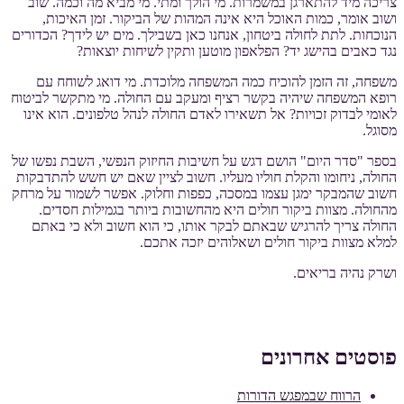
צריכה מיד להתארגן במשמרות. מי הולך ומתי. מי מביא מה וכמה. שוב
ושוב אומר, כמות האוכל היא אינה המהות של הביקור. זמן האיכות,
הנוכחות. לתת לחולה ביטחון, אנחנו כאן בשבילך. מים יש לידך? הכדורים
נגד כאבים בהישג יד? הפלאפון מוטען ותקין לשיחות יוצאות?
משפחה, זה הזמן להוכיח כמה המשפחה מלוכדת. מי דואג לשוחח עם
רופא המשפחה שיהיה בקשר רציף ומעקב עם החולה. מי מתקשר לביטוח
לאומי לבדוק זכויות? אל תשאירו לאדם החולה לנהל טלפונים. הוא אינו
מסוגל.
בספר "סדר היום" הושם דגש על חשיבות החיזוק הנפשי, השבת נפשו של
החולה, ניחומו והקלת חוליו מעליו. חשוב לציין שאם יש חשש להתדבקות
חשוב שהמבקר ימגן עצמו במסכה, כפפות וחלוק. אפשר לשמור על מרחק
מהחולה. מצוות ביקור חולים היא מהחשובות ביותר בגמילות חסדים.
החולה צריך להרגיש שבאתם לבקר אותו, כי הוא חשוב ולא כי באתם
למלא מצוות ביקור חולים ושאלוהים יזכה אתכם.
ושרק נהיה בריאים.
פוסטים אחרונים
הרווח שבמפגש הדורות