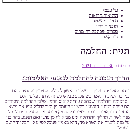
על עצמי
הרצאות/סדנאות
חוויות מהשטח
תוכניות רדיו
ספרים שכתבה דר' מרום
צור קשר
תגית:
החלמה
פורסם ב
30 בנובמבר 2021
הדרך הנכונה להחלמה לנפגעי האלימות?
נפגעי האלימות, זקוקים בשלב הראשון להכלה. החיבוק והתמיכה הם
במרכז השלב הראשון כשהנפגע מבקש לשתף אותנו. על פי הספר
"טראומה והחלמה" שכתבה ג'ודית לואיס הרמן, שלבי ההחלמה היסודיים
הם יצירת בטחון. הנפגע מבקש מן העומד מן הצד לחלוק עמו את משא
הכאב. הטראומה תובעת מאיתנו להדחיק ולנתק את החלק המנטלי על
מנת לשרוד. תהליך ההדחקה אינו מביא לחוסן נפשי ואם הנפגע בחר בנו
על מנת להציף את הטראומה, הוא מאמין שנוכל לסייע לו. חבקו והיו שם
בשבילו.