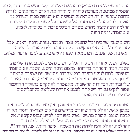
החוסן נפשי של אדם מעניק לו הרגשת שליטה, קשר ומשמעות. הטראומה
הנפשית ממוטטת מערכת כוח זה ומותירה את האדם חסר אונים. ג'ודית
כותבת שגרעין חווית הטראומה הנפשית הוא הנישול מכוח והניתוק מן
הזולת, ולכן ההחלמה מבוססת על העצמה ועל קשרים חדשים. ליצירת
החלמה חובה ליצור מחדש כשרים הכוללים יכולות בסיסיות לאמון,
אוטונומיה, יוזמה וזהות.
חשוב שנבין שהבית יכול להעניק עצה, תמיכה, עזרה, חיבה ודאגה, אבל
לא ריפוי. כל מה שאני מבקשת זה לתת ארגז כלים להורים לחשיפה
ראשונית של הנפגע. חשוב מאוד לפנות לאיש מקצוע למען הריפוי המלא..
בשלב השני, אחרי החיבוק וההכלה, חשוב להשיב לנפגע את השליטה,
השבת הכוח והפחתת בדידותו. צמצום חוסר הישע, השבת האוטונומיה
והעצמה. לתת לנפגע בחירה ככל שהדבר מתיישב עם שמירת הבטחון.
עקרון השבת השליטה והאוטונומיה לנפגעי הטראומה, הגדרת האינטרסים
שלו ובחירת הבחירות החשובות, מאפשרת להתקדם בתהליך ההחלמה.
אסור לנקוט עמדה ויש לתת לנפגע אחריות לשליטה בקונפליקטים
שעולים בעקבות הטראומה.
הטראומה פוגעת ביכולתו ליצור יחסי אמון. אין מצב שההורה לוקח זאת
באופן אישי. זה לא נדיר שהורים מרגישים פתאום קצרי-יד וחסרי תקווה
לנוכח המצב. ההורה מרגיש "נטול כישורים" לסייע ונכנס לקיפאון. אל
תנציחו את חוסר הישע שמרגיש כרגע הילד שבא לקבל מכם כוח
להחלמה. זה לא הזמן לקחת את האשמה "איפה הייתי, אני, ההורה?",
שמרגיש שלא היה מעורב מספיק. האשמה זו יכולה להביא למצב בו ההורה