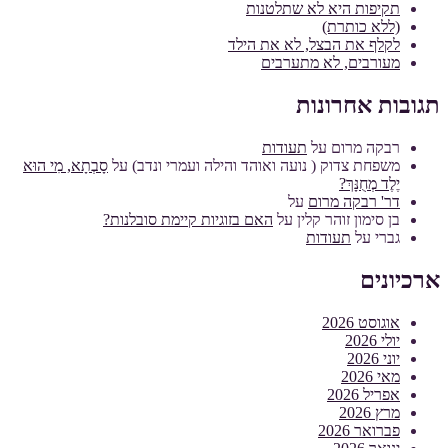
תקיפות היא לא שתלטנות
(ללא כותרת)
לקלף את הבצל, לא את הילד
מעורבים, לא מתערבים
תגובות אחרונות
רבקה מרום
על
תעודות
משפחת צדוק ( נועה ואוהד והילה ועמרי ונדב)
על
סָבְתָא, מִי הוּא
יֶלֶד מְחֻנָּךְ?
דר' רבקה מרום
על
בן סימון זוהר קלין
על
האם בזוגיות קיימת סובלנות?
גברי
על
תעודות
ארכיונים
אוגוסט 2026
יולי 2026
יוני 2026
מאי 2026
אפריל 2026
מרץ 2026
פברואר 2026