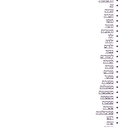
התנהגות
זוג
זוגיות
חברה
חוסן
חינוך
חינוכית
ילד
ילדה
ילדים
כבוד
לימודים
למידה
מורה
מורים
מחנך
מסגרת
מסוגלות
משמעות
משפחה
סמכות
עשייה
פסיכולוגיה
רגש
שיח