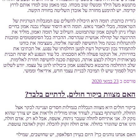
מתנשא מעל הילד ומנשלו שוב מכוחו. כמו מאמן טוב למדו אותם לרוץ
קדימה. יש להימנע מחזרה על אובדן השליטה בחוויה הקשה.
ג'ודית כותבת: תומה היא היכולת להשלים עם המגבלות הטרגיות של
הטראומה, מבלי לאמר נואש. תומה היא היסוד שעליו נבנה אמון בחיים
ועליו ניתן לשקם אמון שהתמוטט. השילוב של תומה ואמון, מוליד את
ההרגשה של קהילה אנושית שנהרסה. ההכרה בכל הסימפטומים ומוכנות
להתנהלות נכונה מול החשיפה לפגיעה אלימה, מעצימה את כוחנו
להתמודד נכון ובשיקול דעת למען החלמתו של נפגע. אל תכתיבו את
בחירותיו, אל תנקטו פעולה ללא הסכמתו. כל עוד הנפגע לא יפתח תבנית
מציאותית ויכולת לבצע אותה, נשקפת סכנה לחשיפה חוזרת לאלימות.
שלב ההחלמה מתבטא כשלנפגע אמון ביכולתו להגן על עצמו. יודע לשלוט
ויכול לסמוך שיש לו תמיכה לבניית עצמי חדש, אידיאלי וממשי.
פורסם ב
23 במאי 2020
האם מצוות ביקור חולים, לדתיים בלבד?
ביקור חולים היא מצווה הנכללת בגמילות חסדים ועניינה לבקר אצל
החולה, להשתתף בצערו, לעודד אותו מורלית ולראות אם יש צורך שהוא
נזקק לו. אני אתייחס לחולה שעבר ניתוח, אשפוז, אבל לא רק. אדם חולה,
הינו אדם שהוגדר כחולה. אדם חולה זקוק להכלה. זקוק לאהבה עוטפת.
האם אנחנו נוהגים כך? היום בעידן הפלאפון, יש שחושבים, שמילוי