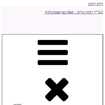
דילוג לתוכן
ד"ר רבקה מרום – Phd בפראפסיכולגיה
מדריכה ומלווה הורים ויועצת חינוכית
תפריט